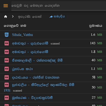
සබැඳිය
ඉපැරණි පොත්
ගොනුවේ නම
ප්‍රමාණය
1.6
Sihala_Vatthu
MB
143
අමාවතුර - ගුරුළුගෝමී
MB
scanned
1.8
අමාවතුර - ගුරුළුගෝමී
MB
40
ජිනකාලමාලී - රත්නපඤ්ඤ හිමි
MB
1.1
ථූපවංස කථා
MB
58
දාඨාවංශය - රන්ජිත් වනරතන
MB
පූජාවලිය - කිරිඇල්ලේ ඤාණවිමල හිමි
50
MB
1951
scanned
27
බුත්සරණ - විද්‍යාචක්‍රවර්තී
MB