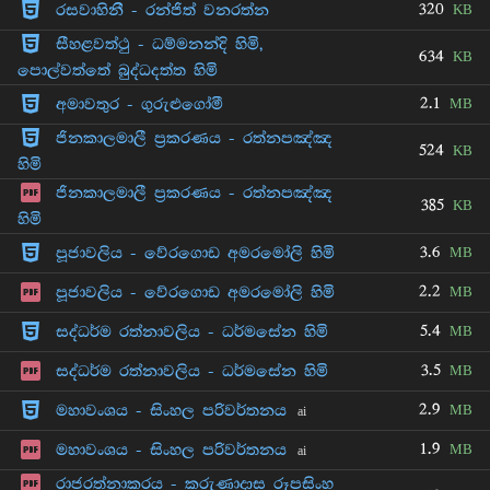
320
රසවාහිනී - රන්ජිත් වනරත්න
KB
සීහළවත්ථු - ධම්මනන්දි හිමි,
634
KB
පොල්වත්තේ බුද්ධදත්ත හිමි
2.1
අමාවතුර - ගුරුළුගෝමී
MB
ජිනකාලමාලී ප්‍රකරණය - රත්නපඤ්ඤ
524
KB
හිමි
ජිනකාලමාලී ප්‍රකරණය - රත්නපඤ්ඤ
385
KB
හිමි
3.6
පූජාවලිය - වේරගොඩ අමරමෝලි හිමි
MB
2.2
පූජාවලිය - වේරගොඩ අමරමෝලි හිමි
MB
5.4
සද්ධර්ම රත්නාවලිය - ධර්මසේන හිමි
MB
3.5
සද්ධර්ම රත්නාවලිය - ධර්මසේන හිමි
MB
2.9
මහාවංශය - සිංහල පරිවර්තනය
MB
ai
1.9
මහාවංශය - සිංහල පරිවර්තනය
MB
ai
රාජරත්නාකරය - කරුණාදාස රූපසිංහ