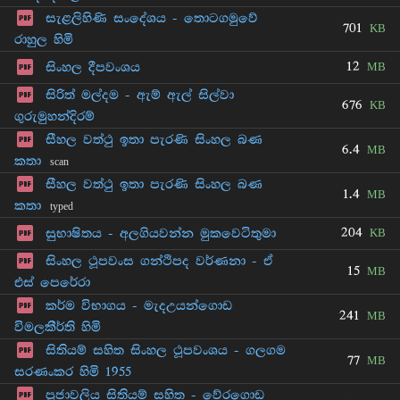
සැළලිහිණි සංදේශය - තොටගමුවේ
701
KB
රාහුල හිමි
12
සිංහල දීපවංශය
MB
සිරිත් මල්දම - ඇම් ඇල් සිල්වා
676
KB
ගුරුමුහන්දිරම්
සීහල වත්ථු ඉතා පැරණි සිංහල බණ
6.4
MB
කතා
scan
සීහල වත්ථු ඉතා පැරණි සිංහල බණ
1.4
MB
කතා
typed
204
සුභාෂිතය - අලගියවන්න මුකවෙටිතුමා
KB
සිංහල ථූපවංස ගන්ථිපද වර්ණනා - ඒ
15
MB
එස් පෙරේරා
කර්ම විභාගය - මැදඋයන්ගොඩ
241
MB
විමලකීර්ති හිමි
සිතියම් සහිත සිංහල ථූපවංශය - ගලගම
77
MB
සරණංකර හිමි 1955
පූජාවලිය සිතියම් සහිත - වේරගොඩ