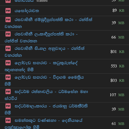
59
මහාවංශය
MB
scanned
89
යසෝදරාවත
KB
රසවාහිනී ජම්බුදීපුප්පත්ති කථා - රන්ජිත්
39
MB
වනරතන
රසවාහිනී ලංකාදීපුප්පත්ති කථා -
66
MB
රන්ජිත් වනරතන
රසවාහිනී සිංහල අනුවාදය - රන්ජිත්
801
KB
වනරත්න
ලෝවැඩ සඟරාව - කටුකුරුන්දේ
553
KB
ඤානනන්ද හිමි
ලෝවැඩ සඟරාව - විදාගම මෛත්‍රිය
803
KB
හිමි
සද්ධර්ම රත්නාවලිය - ධර්මසේන මහා
107
MB
ස්ථවිර
සද්ධර්මාලංකාරය - ජයබාහු ධර්මකීර්ති
39
MB
හිමි
සමන්තකූට වණ්ණනා - දෙනියායේ
61
MB
පඤ්ඤාලෝක හිමි