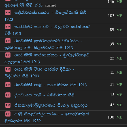
146
MB
අමරමෝලි හිමි 1953
scanned
සද්ධර්මරත්නාකරය - විමලකීර්ත්ති හිමි
103
MB
1923
සාරාර්ත්ථ සංග්‍රහව - වැලිවිට සරණංකර
89
MB
හිමි 1913
රසවාහිනී ග්‍රන්ථිපදාර්ත්ථ විවරණය -
39
MB
සුමතිපාල හිමි, සීලක්ඛන්ධ හිමි 1913
රසවාහිනී ගාථාසන්නය - මුල්ලේරියාවේ
35
MB
විපුලසාර හිමි 1913
රසවාහිනී ටීකා සාරත්ථ දීපිකා -
15
MB
සිද්ධාර්ථ හිමි 1907
51
රසවාහිනී පාළි - සරණතිස්ස හිමි 1913
MB
15
ථූපවංශය පාළි - ධම්මරතන හිමි
MB
43
ජිනකාලමාලීප්‍රකරණය සිංහල අනුවාදය
MB
පාළි සීහළවත්ථුපකරණං - පොල්වත්තේ
100
MB
බුද්ධදත්ත හිමි 1959