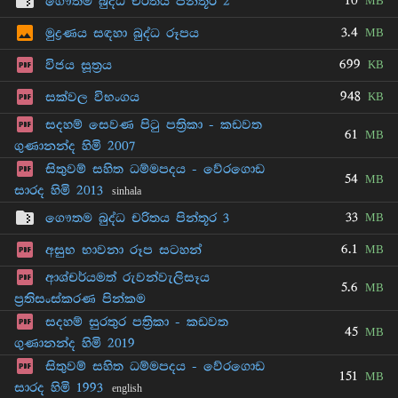
10
ගෞතම බුද්ධ චරිතය පින්තූර 2
MB
3.4
මුද්‍රණය සඳහා බුද්ධ රූපය
MB
699
විජය සූත්‍රය
KB
948
සක්වල විභංගය
KB
සදහම් සෙවණ පිටු පත්‍රිකා - කඩවත
61
MB
ගුණානන්ද හිමි 2007
සිතුවම් සහිත ධම්මපදය - වේරගොඩ
54
MB
සාරද හිමි 2013
sinhala
33
ගෞතම බුද්ධ චරිතය පින්තූර 3
MB
6.1
අසුභ භාවනා රූප සටහන්
MB
ආශ්චර්යමත් රුවන්වැලිසෑය
5.6
MB
ප්‍රතිසංස්කරණ පින්කම
සදහම් සුරතුර පත්‍රිකා - කඩවත
45
MB
ගුණානන්ද හිමි 2019
සිතුවම් සහිත ධම්මපදය - වේරගොඩ
151
MB
සාරද හිමි 1993
english