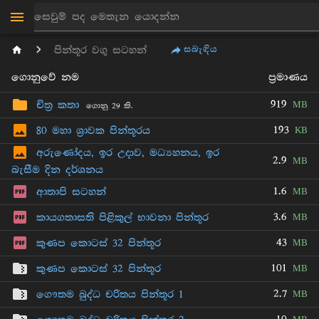
සබැඳිය
පින්තූර වගු සටහන්
ගොනුවේ නම
ප්‍රමාණය
919
චිත්‍ර කතා
MB
ගොනු 29 කි.
193
80 මහා ශ්‍රාවක පින්තූරය
KB
අරුණෝදය, ඉර උදාව, මධ්‍යහනය, ඉර
2.9
MB
බැසීම දින දර්ශනය
1.6
ආතාපි සටහන්
MB
3.6
කායගතාසති පිළිකුල් භාවනා පින්තූර
MB
43
කුණප කොටස් 32 පින්තූර
MB
101
කුණප කොටස් 32 පින්තූර
MB
2.7
ගෞතම බුද්ධ චරිතය පින්තූර 1
MB