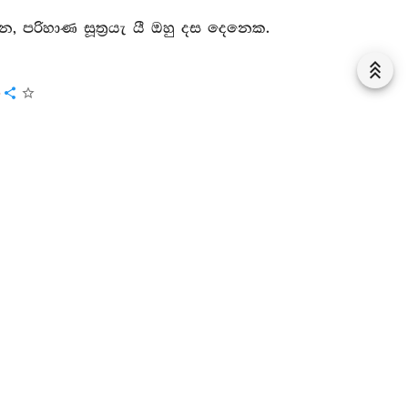
න්‍දන, පරිහාණ සූත්‍රයැ යී ඔහු දස දෙනෙක.
ය
]
ුදුරදුන් විසින් මෙය වදාරණ ලද්දේ ය. මා විසින් මෙසේ අසන
ෙනෙක් යත්: මෙරමාගෙන් අවඥා ලබනු නොකැමැති බව හා
ිරීම් වශයෙන් ඇසුරු කළ විතර්‍කය, පරානුකම්පා ස්වරූප
ේ තිදෙනා අකුශල විතර්‍කයෝ වෙත්.
යනු ලැබේ:
ලාභ සත්කාරයන් ගරු කොට ගන්නා වූ රාජාමාත්‍යාදීන් හා
 කෙරෙන් (හෙවත් රහත්බව කෙරෙන්) දුරෙහි වේ.