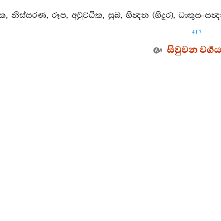
ෙක, නිස්සරණ, රූප, අවුට්ඨික, සුඛ, භින්‍දන (භිදුර), ධාතුසංස
417
සිවුවන වර්‍ග
3. 4. 1.
[විතර්‍ක සූත්‍රය
්‍යවතුන් වහන්සේ විසින් මෙය වදාරණ ලද්දේ ය. අර්‍හත් වූ බ
ෙනි, මේ අකුශල විතර්‍කයෝ තිදෙනෙක් වෙත්. කවර තිද
නු විතර්‍කය, ලාබ සත්කාර කීර්ති යන මොවුන් අරමුණු ක
ේමය හා එක් ව යෙදුනු විතර්‍කය යන තිදෙන යි. මහණෙනි, ම
 මෙ කරුණ වදාළහ. එහි අර්‍ත්‍ථය (ගාථා වශයෙන්) මෙසේ කි
න් විසින් තමහට අවඥා කිරීම නො කැමැත්තෙන් යුක්ත වූ, 
 ගෘහීසංසර්‍ගයෙන් සතුටු වන (පුඟුල් තෙම) සංයෝජනක්‍ෂය