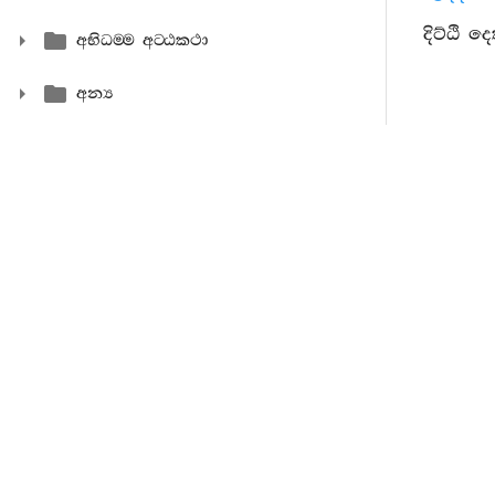
දිට්ඨි ද
අභිධම‍්ම අට‍්ඨකථා
අන්‍ය
80. භාග
ලදී:
1. මහණ
එක්ව යෙදු
ගෙහසිතප්‍ර
භගවත්හු
2. “අනු
අනනුලෝමික