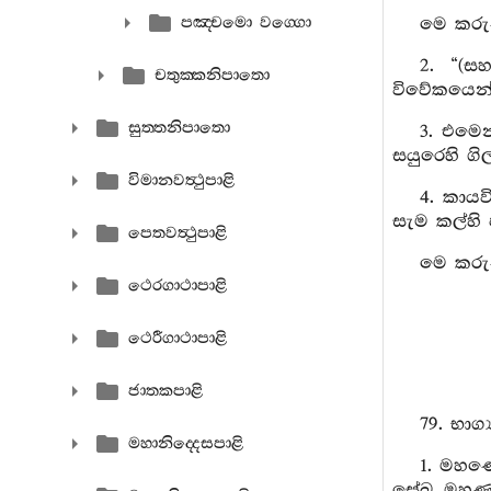
පඤ‍්චමො වග‍්ගො
මෙ කරුණ
2. “(ස
චතුක‍්කනිපාතො
විවේකයෙන් 
සුත‍්තනිපාතො
3. එමෙන
සයුරෙහි ගිල
විමානවත්‍ථුපාළි
4. කායව
සැම කල්හි 
පෙතවත්‍ථුපාළි
මෙ කරුණ
ථෙරගාථාපාළි
ථෙරීගාථාපාළි
ජාතකපාළි
79. භාග්
මහානිද‍්දෙසපාළි
1. මහණෙ
සේඛ මහණ ත