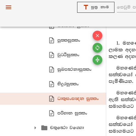
සූත්‍ර නාම
නිස‍්සරණීය සුත‍්තං
සන‍්තතර සුත‍්තං
පුත‍්තසුත‍්තං
1. මහණ
ලාමක අදහස
වුට‍්ඨිසුත‍්තං
කලණ අදහස්
මහණෙනි
සුඛපත්‍ථනාසුත‍්තං
සත්ත්‍වයෝ
පැමිණියහ.
භිදුරසුත‍්තං
මහණෙනි
ධාතුසංසන්‍දන සුත‍්තං
ඇති සත්ත්
සමාගමයට 
පරිහාන සුත‍්තං
මහණෙනි
සත්ත්‍වයෝ
චතුත්‍ථො වග‍්ගො
සමාගමයට 