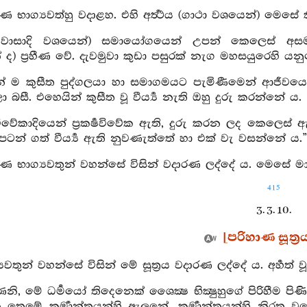
 භාග්‍යවත්හු වදාළහ. එහි අර්‍ත්‍ථය (ගාථා වශයෙන්) මෙසේ
හවාසාදි වශයෙන්) සමායෝගයෙන් උපන් කෙලෙස් අසමාය
ද) ප්‍රහීණ වේ. දැවමුවා කුඩා පසුරක් නැග මහසයුරෙහි යන
් ම කුසීත පුද්ගලයා හා සමාගමයට පැමිණීමෙන් ආජීවයෙන
ා බසී. එහෙයින් කුසීත වූ වීර්‍ය්‍ය නැති ඔහු දුරු කරන්නේ ය.
ිවේකාදියෙන් ප්‍රකර්‍ෂවිවේක ඇති, දුරු කරන ලද කෙලෙස්
පටන් ගත් වීර්‍ය්‍ය ඇති නුවණැත්තේ හා එක් වැ වසන්නේ ය.”
 භාග්‍යවතුන් වහන්සේ විසින් වදාරණ ලද්දේ ය. මෙසේ මා 
415
3. 3. 10.
[පරිහාණ සූත්‍ර
‍යවතුන් වහන්සේ විසින් මේ සූත්‍රය වදාරණ ලද්දේ ය. අර්‍හත් 
නි, මේ ධර්‍මයෝ තිදෙනෙක් ශෛක්‍ෂ භික්‍ෂුහුගේ පිරිහීම ප
ෙමේ කර්‍මාන්තයන්හි ඇලුනේ, කර්‍මාන්තයන්හි නිරත වූය