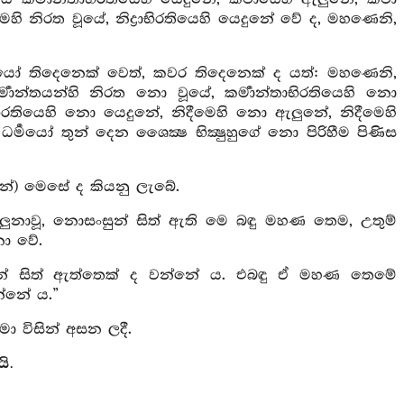
ෙහි නිරත වූයේ, නිද්‍රාභිරතියෙහි යෙදුනේ වේ ද, මහණෙනි,
්‍මයෝ තිදෙනෙක් වෙත්, කවර තිදෙනෙක් ද යත්: මහණෙනි,
්‍මාන්තයන්හි නිරත නො වූයේ, කර්‍මාන්තාභිරතියෙහි නො
තියෙහි නො යෙදුනේ, නිදීමෙහි නො ඇලුනේ, නිදීමෙහි
්‍මයෝ තුන් දෙන ශෛක්‍ෂ භික්‍ෂුහුගේ නො පිරිහීම පිණිස
ෙන්) මෙසේ ද කියනු ලැබේ.
ෙහි ඇලුනාවූ, නොසංසුන් සිත් ඇති මෙ බඳු මහණ තෙම, උතුම්
නො වේ.
 සංහුන් සිත් ඇත්තෙක් ද වන්නේ ය. එබඳු ඒ මහණ තෙමේ
වන්නේ ය.”
ා විසින් අසන ලදී.
යි.