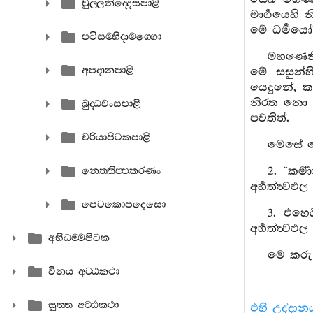
චුල‍්ලනිද‍්දෙසපාළි
මාර්‍ගයෙහි
මේ ධර්‍මයෝ 
පටිසම‍්භිදාමග‍්ගො
මහණෙනි,
අපදානපාළි
මේ සසුන්හ
යෙදුනේ, ක
නිරත නො වූ
බුද‍්ධවංසපාළි
පවතිත්.
චරියාපිටකපාළි
මෙසේ මෙ
2. “කර්
නෙත‍්තිප‍්පකරණං
අර්‍හත්ත්‍ව
පෙටකොපදෙසො
3. එහෙ
අර්‍හත්ත්‍ව
අභිධම‍්මපිටක
මෙ කරුණ
විනය අට‍්ඨකථා
සුත‍්ත අට‍්ඨකථා
එහි උද්දාන