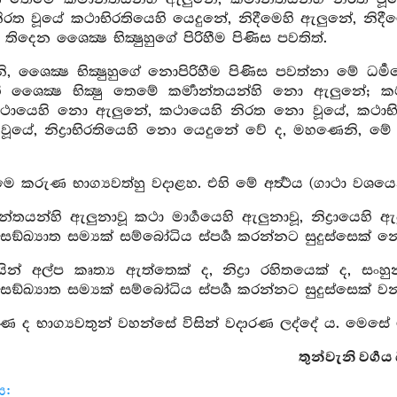
 නිරත වූයේ කථාභිරතියෙහි යෙදුනේ, නිදීමෙහි ඇලුනේ, නිදීම
තිදෙන ශෛක්‍ෂ භික්‍ෂුහුගේ පිරිහීම පිණිස පවතිත්.
 ශෛක්‍ෂ භික්‍ෂුහුගේ නොපිරිහීම පිණිස පවත්නා මේ ධර
ි ශෛක්‍ෂ භික්‍ෂු තෙමේ කර්‍මාන්තයන්හි නො ඇලුනේ; කර
ථායෙහි නො ඇලුනේ, කථායෙහි නිරත නො වූයේ, කථාභිර
යේ, නිද්‍රාභිරතියෙහි නො යෙදුනේ වේ ද, මහණෙනි, මේ ධර
 කරුණ භාග්‍යවත්හු වදාළහ. එහි මේ අර්‍ත්‍ථය (ගාථා වශය
‍මාන්තයන්හි ඇලුනාවූ කථා මාර්‍ගයෙහි ඇලුනාවූ, නිද්‍රාය
ඵල සඞ්ඛ්‍යාත සම්‍යක් සම්බෝධිය ස්පර්‍ශ කරන්නට සුදුස්සෙක් 
යින් අල්ප කෘත්‍ය ඇත්තෙක් ද, නිද්‍රා රහිතයෙක් ද,
ඵල සඞ්ඛ්‍යාත සම්‍යක් සම්බෝධිය ස්පර්‍ශ කරන්නට සුදුස්සෙක් 
 ද භාග්‍යවතුන් වහන්සේ විසින් වදාරණ ලද්දේ ය. මෙසේ ම
තුන්වැනි වර්‍ගය 
ය: