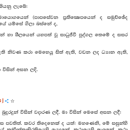
 කියනු ලැබේ:
ොගයෙන් (පාපසේවන ප්‍රතික්‍ෂෙපයෙන් ද සමුච්ඡේද
ුයේ යම්සේ ගිලා බස්නේ ද,
් හා ශීලයෙන් යහපත් වූ සාධුජීවී පුද්ගල තෙමේ ද සසර
 ඇති නිවණ කරා මෙහෙයූ සිත් ඇති, වඩන ලද ධ්‍යාන ඇති,
විසින් අසන ලදි.
ය]
වූ බුදුරදුන් විසින් වදාරණ ලදී. මා විසින් මෙසේ අසන ලදී:
ිණිස පවතිත්. කවර තිදෙනෙක් ද යත්: මහණෙනි, මේ සසුන්හි
ේ කර්‍මාන්තාභිරතියෙහි යෙදුනේ, කථායෙහි ඇලුනේ, කථා