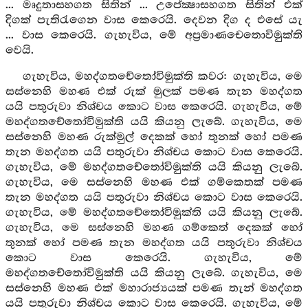
... මෘදුතාසහගත සිතින් ... උපේක්‍ෂාසහගත සිතින් එක්
දිගක් පැතිරැගෙන වාස කෙරෙයි. දෙවන දිග ද එසේ යැ
... වාස කෙරෙයි. ගැහැවිය, මේ අප්‍රමාණචෙතොවිමුක්ති
වෙයි.
ගැහැවිය, මහද්ගතචේතෝවිමුක්ති කවර: ගැහැවිය, මෙ
සස්නෙහි මහණ එක් රුක් මුලක් පමණ තැන මහද්ගත
යයි පතුරුවා නිශ්චය කොට වාස කෙරෙයි. ගැහැවිය, මේ
මහද්ගතචේතෝවිමුක්ති යයි කියනු ලැබේ. ගැහැවිය, මෙ
සස්නෙහි මහණ රුක්මුල් දෙකක් හෝ තුනක් හෝ පමණ
තැන මහද්ගත යයි පතුරුවා නිශ්චය කොට වාස කෙරෙයි.
ගැහැවිය, මේ මහද්ගතචේතෝවිමුක්ති යයි කියනු ලැබේ.
ගැහැවිය, මෙ සස්නෙහි මහණ එක් ගම්කෙතක් පමණ
තැන මහද්ගත යයි පතුරුවා නිශ්චය කොට වාස කෙරෙයි.
ගැහැවිය, මේ මහද්ගතචේතෝවිමුක්ති යයි කියනු ලැබේ.
ගැහැවිය, මෙ සස්නෙහි මහණ ගම්කෙත් දෙකක් හෝ
තුනක් හෝ පමණ තැන මහද්ගත යයි පතුරුවා නිශ්චය
කොට වාස කෙරෙයි. ගැහැවිය, මේ
මහද්ගතචේතෝවිමුක්ති යයි කියනු ලැබේ. ගැහැවිය, මෙ
සස්නෙහි මහණ එක් මහාරාජ්‍යයක් පමණ තැන් මහද්ගත
යයි පතුරුවා නිශ්චය කොට වාස කෙරෙයි. ගැහැවිය, මේ