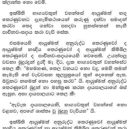
ක්ලාන්ත නො වෙමි.
ඉක්බිති භාග්‍යවතුන් වහන්සේ ආයුෂ්මත් භගු
තෙරණුවනට දැහැමිකථායෙන් කරුණු දක්වා සමාදන්
කරවා තෙද ගන්වා පහදවා හුනස්නෙන් නැඟී
පාචීනවංසදාය කරා වැඩි සේක.
එසමයෙහි ආයුෂ්මත් අනුරුද්ධ තෙරණුවෝ ද
ආයුෂ්මත් නන්‍දිය තෙරණුවෝ ද ආයුෂ්මත් කිම්බිල
තෙරණුවෝ ද පාචීනවංසදායයෙහි වෙසෙති. උයන්පලු
වඩනා බුදුරදුන් දුරදී මැ දිට, දැක භාග්‍යවතුන් වහන්සේට
තෙල කී: “මහමහණ, තෙල වනයට නො වදු, මෙහි තමන්
කැමැති සේ වැඩවසන කුලපුත්‍රයෝ තුන් දෙනෙක් ඇත.
ඔවුනට නහමක් නො පහසු කරව” යි. ආයුෂ්මත් අනුරුද්ධ
තෙරණුවෝ බුදුන් හා මන්ත්‍රණ කරන දායපාලයාගේ බස්
ඇසූහ. අසා දායපාලයාට තෙල කී:
“ඇවැත දායපාලයෙනි, භාග්‍යවතුන් වහන්සේ නො
වළහව, අපගේ ශාස්තෘ වූ බුදුහු වැඩියහ” යි.
ඉක්බිති ආයුෂ්මත් අනුරුද්ධ තෙරණුවෝ ආයුෂ්මත්
නන්‍දිය තෙරණුවන් හා ආයුෂ්මත් කිම්බිල තෙරණුවන් කරා