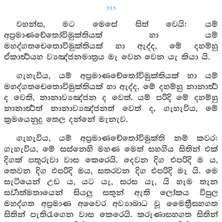
335
වහන්ස, මට මෙසේ සිත් වෙයි: යම්
අප්‍රමාණචේතෝවිමුක්තියක් හා යම්
මහද්ගතචෙතොවිමුක්තියක් හා ඇද්ද, මේ දහම්හු
ඒකාර්‍ත්‍ථයහ ව්‍යඤ්ජනමාත්‍රය මැ වෙන වෙන යැ කියා යි.
ගැහැවිය, යම් අප්‍රමාණචේතෝවිමුක්තියක් හා යම්
මහද්ගතචෙතොවිමුක්තියක් හා ඇද්ද, මේ දහම්හු නානාර්‍ත්‍ථ
ද වෙති, නානාව්‍යඤ්ජන ද වෙත්. යම් පරිදි මේ දහම්හු
නානාර්‍ත්‍ථත් නානාව්‍යඤ්ජනත් වෙත් ද, ගැහැවිය, මේ
ක්‍රමයෙනුදු තෙල දන්නේ මැනැව.
ගැහැවිය, යම් අප්‍රමාණචේතෝවිමුක්ති නම් කවර:
ගැහැවිය, මේ සස්නෙහි මහණ මෙත් සහගිය සිතින් එක්
දිගක් පතුරුවා වාස කෙරෙයි. දෙවන දිග එපරිදි ම ය,
තෙවන දිග එපරිදි මය, සතරවන දිග එපරිදි මැ යි. මෙ
සැටියෙන් උඩ ය, යට යැ, සරස යැ, යි හැම තැන
සර්‍වාත්මතායෙන් සියලු සතුන් ඇති ලෝකය විපුල
මහද්ගත අප්‍රමාණ අවෛර අව්‍යාබාධ වූ මෛත්‍රීසහගත
සිතින් පැතිරැගෙන වාස කෙරෙයි. කරුණාසහගත සිතින්