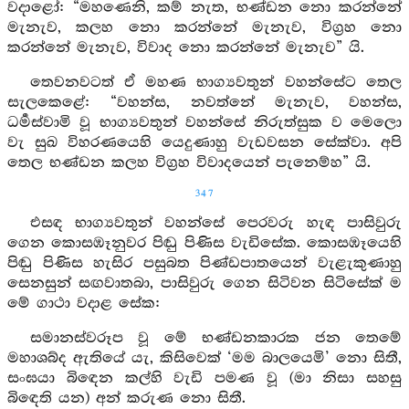
වදාළෝ: “මහණෙනි, කම් නැත, භණ්ඩන නො කරන්නේ
මැනැව, කලහ නො කරන්නේ මැනැව, විග්‍රහ නො
කරන්නේ මැනැව, විවාද නො කරන්නේ මැනැව” යි.
තෙවනවටත් ඒ මහණ භාග්‍යවතුන් වහන්සේට තෙල
සැලකෙළේ: “වහන්ස, නවත්නේ මැනැව, වහන්ස,
ධර්‍මස්වාමි වූ භාග්‍යවතුන් වහන්සේ නිරුත්සුක ව මෙලො
වැ සුඛ විහරණයෙහි යෙදුණාහු වැඩවසන සේක්වා. අපි
තෙල භණ්ඩන කලහ විග්‍රහ විවාදයෙන් පැනෙම්හ” යි.
347
එසඳ භාග්‍යවතුන් වහන්සේ පෙරවරු හැඳ පාසිවුරු
ගෙන කොසඹෑනුවර පිඬු පිණිස වැඩිසේක. කොසඹෑයෙහි
පිඬු පිණිස හැසිර පසුබත පිණ්ඩපාතයෙන් වැළැකුණාහු
සෙනසුන් සඟවාතබා, පාසිවුරු ගෙන සිටිවන සිටිසේක් ම
මේ ගාථා වදාළ සේක:
සමානස්වරූප වූ මේ භණ්ඩනකාරක ජන තෙමේ
මහාශබ්ද ඇතියේ යැ, කිසිවෙක් ‘මම බාලයෙමි’ නො සිතී,
සංඝයා බිඳෙන කල්හි වැඩි පමණ වූ (මා නිසා සහසු
බිඳෙති යන) අන් කරුණ නො සිතී.