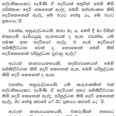
දේවනිකායකට පැමිණි ඒ දෙවියන් අතුරින් මෙහි කිසි
පරිත්තාභ දෙවි කෙනෙක් ඇද්ද, මෙහි අප්පමාණභ කිසි
දෙවිකෙනෙක් ඇද්ද, මේ එයට හේතු යැ, මේ එයට
ප්‍රත්‍යයැ’යි.
වහන්ස, අනුරුද්ධයෙනි, මනා මැ ය, මෙහි දී මා විසින්
මතුයෙහි ඇසියයුතු පැනයෙක් ද ඇත. වහන්ස, යම්
පමණ ආභ දෙවියෝ ඇද්ද, එ හැම දෙවියෝ
සඞ්කිලිට්ඨාභ වෙත් ද, නොහොත් මෙහි කිසි
දෙවිකෙනෙක් පරිසුද්ධාභ වූවාහු ඇද්ද?
ඇවැත් කාත්‍යායනයෙනි, තදඞ්ගවශයෙන් මෙහි
සඞ්කිලිට්ඨාභ කිසි දෙවි කෙනෙක් ඇත, මෙහි පරිසුද්ධාභ
කිසි දෙවි කෙනෙක් ද ඇත.
වහන්ස, අනුරුද්ධයෙනි, යම් කරුණෙකින් එක්
දේවනිකායකට පැමිණි ඒ දෙවියන් අතර සඞ්කිලිට්ඨාභ
කිසි දෙවි කෙනෙක් ඇද්ද, පරිසුද්ධාභ කිසි දෙවි කෙනෙක්
ඇද්ද, ඊට හේතු කවරේ ය? ඊට ප්‍රත්‍යය කවරේ යැ’ යි.
ඇවැත් කාත්‍යායනයෙනි, එකරුණින් තොපට