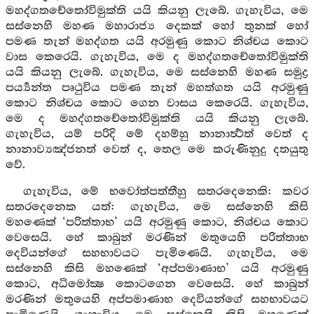
මහද්ගතචේතෝවිමුක්ති යයි කියනු ලැබේ. ගැහැවිය, මෙ
සස්නෙහි මහණ මහාරාජ්‍ය දෙකක් හෝ තුනක් හෝ
පමණ තැන් මහද්ගත යයි අරමුණු කොට නිශ්චය කොට
වාස කෙරෙයි. ගැහැවිය, මෙ ද මහද්ගතචේතෝවිමුක්ති
යයි කියනු ලැබේ. ගැහැවිය, මෙ සස්නෙහි මහණ සමුද්‍ර
පර්‍ය්‍යන්ත පෘථුවිය පමණ තැන් මහත්ගත යයි අරමුණු
කොට නිශ්චය කොට ගෙන වාසය කෙරෙයි. ගැහැවිය,
මෙ ද මහද්ගතචේතෝවිමුක්ති යයි කියනු ලැබේ.
ගැහැවිය, යම් පරිදි මේ දහම්හු නානාර්‍ත්‍ථත් වෙත් ද
නානාව්‍යඤ්ජනත් වෙත් ද, තෙල මෙ කරුණිනුදු දතයුතු
වේ.
ගැහැවිය, මේ භවෝත්පත්තීහු සතරදෙනෙකි: කවර
සතරදෙනෙක යත්: ගැහැවිය, මෙ සස්නෙහි කිසි
මහණෙක් ‘පරිත්තාභ’ යයි අරමුණු කොට, නිශ්චය කොට
වෙසෙයි. හේ කාබුන් මරණින් මතුයෙහි පරිත්තාභ
දෙවියන්ගේ සහභාවයට පැමිණෙයි. ගැහැවිය, මෙ
සස්නෙහි කිසි මහණෙක් ‘අප්පමාණාභ’ යයි අරමුණු
කොට, අධිමෝක්‍ෂ කොටගෙන වෙසෙයි. හේ කාබුන්
මරණින් මතුයෙහි අප්පමාණාභ දෙවියන්ගේ සහභාවයට