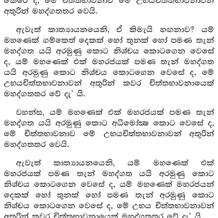
කෙරේ ද, මේ චිත්තභාවනාව මේ උභයචිත්තභාවනාවන්
අතුරින් මහද්ගතතර වෙයි.
ඇවැත් කාත්‍යායනයෙනි, ඒ කිමැයි හඟනාව? යම්
මහණෙක් ගම්කෙත් දෙකක් හෝ තුනක් හෝ පමණ තැන්
මහද්ගත යයි අරමුණු කොට නිශ්චය කොටගෙන වෙසේ
ද, යම් මහණෙක් එක් මහරජයක් පමණ තැන් මහද්ගත
යයි අරමුණු කොට නිශ්චය කොටගෙන වෙසේ ද, මේ
උභයචිත්තභාවනාවන් අතුරින් කවර චිත්තභාවනායෙක්
මහද්ගතතර වේ දැ’ යි.
වහන්ස, යම් මහණෙක් එක් මහරජයක් පමණ තැන්
මහද්ගත යයි අරමුණු කොට අධිමෝක්‍ෂ කොට වෙසේ ද,
මේ චිත්තභාවනාව මේ උභයචිත්තභාවනාවන් අතුරින්
මහද්ගතතර වෙයි.
ඇවැත් කාත්‍යායනයෙනි, යම් මහණෙක් එක්
මහරජයක් පමණ තැන් මහද්ගත යයි අරමුණු කොට
නිශ්චය කොටගෙන වෙසේ ද, යම් මහණෙක් මහරජයන්
දෙකක් හෝ තුනක් හෝ පමණ තැන් අරමුණු කොට
නිශ්චය කොටගෙන වෙසේ ද, මේ උභය චිත්තභාවනාවන්
අතුරින් කවර චිත්තභාවනායෙක් මහද්ගතතර වේ දැ’ යි..