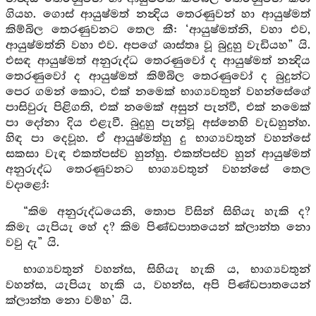
ගියහ. ගොස් ආයුෂ්මත් නන්‍දිය තෙරණුවන් හා ආයුෂ්මත්
කිම්බිල තෙරණුවනට තෙල කී: ‘ආයුෂ්මත්නි, වහා එව,
ආයුෂ්මත්නි වහා එව. අපගේ ශාස්තෘ වූ බුදුහු වැඩියහ” යි.
එසඳ ආයුෂ්මත් අනුරුද්ධ තෙරණුවෝ ද ආයුෂ්මත් නන්‍දිය
තෙරණුවෝ ද ආයුෂ්මත් කිම්බිල තෙරණුවෝ ද බුදුන්ට
පෙර ගමන් කොට, එක් නමෙක් භාග්‍යවතුන් වහන්සේගේ
පාසිවුරු පිළිගති, එක් නමෙක් අසුන් පැන්වී, එක් නමෙක්
පා දෝනා දිය එළැවී. බුදුහු පැන්වූ අස්නෙහි වැඩහුන්හ.
හිඳ පා දෙවූහ. ඒ ආයුෂ්මත්හු දු භාග්‍යවතුන් වහන්සේ
සකසා වැඳ එකත්පස්ව හුන්හු. එකත්පස්ව හුන් ආයුෂ්මත්
අනුරුද්ධ තෙරණුවනට භාග්‍යවතුන් වහන්සේ තෙල
වදාළෝ:
“කිම අනුරුද්ධයෙනි, තොප විසින් සිහියැ හැකි ද?
කිමැ යැපියැ හේ ද? කිම පිණ්ඩපාතයෙන් ක්ලාන්ත නො
වවු දැ” යි.
භාග්‍යවතුන් වහන්ස, සිහියැ හැකි ය, භාග්‍යවතුන්
වහන්ස, යැපියැ හැකි ය, වහන්ස, අපි පිණ්ඩපාතයෙන්
ක්ලාන්ත නො වම්හ’ යි.