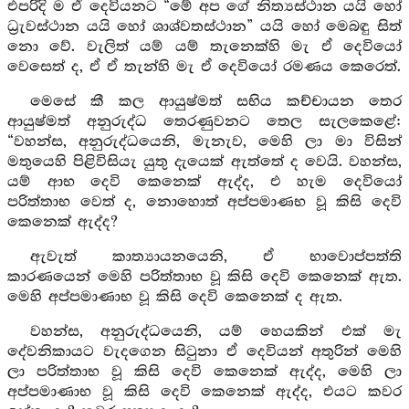
එපරිදි ම ඒ දෙවියනට “මේ අප ගේ නිත්‍යස්ථාන යයි හෝ
ධ්‍රැවස්ථාන යයි හෝ ශාශ්වතස්ථාන” යයි හෝ මෙබඳු සිත්
නො වේ. වැලිත් යම් යම් තැනෙක්හි මැ ඒ දෙවියෝ
වෙසෙත් ද, ඒ ඒ තැන්හි මැ ඒ දෙවියෝ රමණය කෙරෙත්.
මෙසේ කී කල ආයුෂ්මත් සභිය කච්චායන තෙර
ආයුෂ්මත් අනුරුද්ධ තෙරණුවනට තෙල සැලකෙළේ:
“වහන්ස, අනුරුද්ධයෙනි, මැනැව, මෙහි ලා මා විසින්
මතුයෙහි පිළිවිසියැ යුතු දැයෙක් ඇත්තේ ද වෙයි. වහන්ස,
යම් ආභ දෙවි කෙනෙක් ඇද්ද, එ හැම දෙවියෝ
පරිත්තාභ වෙත් ද, නොහොත් අප්පමාණභ වූ කිසි දෙවි
කෙනෙක් ඇද්ද?
ඇවැත් කාත්‍යායනයෙනි, ඒ භාවොප්පත්ති
කාරණයෙන් මෙහි පරිත්තාභ වූ කිසි දෙවි කෙනෙක් ඇත.
මෙහි අප්පමාණාභ වූ කිසි දෙවි කෙනෙක් ද ඇත.
වහන්ස, අනුරුද්ධයෙනි, යම් හෙයකින් එක් මැ
දේවනිකායට වැදගෙන සිටුනා ඒ දෙවියන් අතුරින් මෙහි
ලා පරිත්තාභ වූ කිසි දෙවි කෙනෙක් ඇද්ද, මෙහි ලා
අප්පමාණාභ වූ කිසි දෙවි කෙනෙක් ඇද්ද, එයට කවර