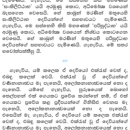
පැමිණෙයි. ගැහැවිය, මෙ සස්නෙහි කිසි මහණෙක්
‘සංකිලිට්ඨාභ’ යයි අරමුණු කොට, අධිමෝක්‍ෂ වශයෙන්
බැසගෙන වෙසෙයි. හේ කාබුන් මරණින් මතුයෙහි
සංකිලිට්ඨාභ දෙවියන්ගේ සහභාවයට පැමිණෙයි.
ගැහැවිය, මෙ සස්නෙහි කිසි මහණෙක් ‘පරිසුද්ධාභ’ යයි
අරමුණු කොට, අධිමෝක්‍ෂ වශයෙන් නිශ්චය කොටගෙන
වෙසෙයි. හේ කාබුන් මරණින් මතුයෙහි පරිසුද්ධාභ
දෙවියන්ගේ සහභාවයට පැමිණෙයි. ගැහැවිය, මේ සතර
භවෝත්පත්තීහු යි.
337
ගැහැවිය, යම් කලෙක ඒ දෙවියෝ එක්රැස් වෙත් ද,
එබඳු කලෙක් වෙයි. එක්රැස් වූ ඒ දෙවියන්ගේ
වර්‍ණනානාත්‍වය මැ පැනෙයි, අලෝකනානාත්‍වයෙක් නො ද
පැනෙයි. යම්සේ ගැහැවිය, පුරුෂයෙක් බොහෝ
තෙල්පහන් එක් ගෙයකට ප්‍රවේශ කරන්නේ නම්, ඒ එක්
ගෙයකට ප්‍රවේශ කළ ප්‍රදීපයන්ගේ ගිනිසිළු වෙනස මැ
පැනෙයි, අලෝකනානාත්‍වයෙක් නො ද පැනෙයි.
එසෙයින් මැ ගැහැවිය, ඒ දෙවියෝ යම් කලෙක එක්රැස්
වෙත් ද, එබඳු කලෙක් වෙයි. එක්රැස් වූ ඒ දෙවියන්ගේ
වර්‍ණනානාත්‍වය මැ පැනෙයි, අලෝකනානාත්‍වයෙක් නො ද