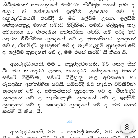
නිධිමුඛයක් සොයනුයේ එක්වරම නිධිමුඛ පසක් ලබා ද,
ඔහුට ඒ හේතුයෙන් ඉල්පීම් උපදනේ වේ ද,
අනුරුද්ධයෙනි එපරිදි ම මට ඉල්පීම් උපන. ඉල්පීම්
හේතුයෙනුදු මාගේ සමාධි ගිලිහිණ, සමාධි ගිලිහුණු කල
අවභාසය හා රූපදර්‍ශන අන්තර්හිත වෙයි. යම් පරිදි මට
නැවත විචිකිච්ඡා නූපදනේ වේ ද, අමනසිකාර නූපදනේ
වේ ද, ථීනමිද්ධ නූපදනේ වේ ද, තැතිගැනුම් නූපදනේ වේ
ද, ඉල්පීම් නූපදනේ වේ ද, මම එසේ කරමි’ යි කියා යි.
අනුරුද්ධයෙනි, මම ... අනුරුද්ධයෙනි, මට තෙල සිත්
වී: මට කායදරථ උපන, කායදරථ හේතුයෙනුදු මාගේ
සමාධි ගිලිහිණ, සමාධි ගිලිහුණු කල අවභාසය හා
රූපදර්‍ශන අන්තර්හිත වෙයි. යම්පරිදි මට නැවත විචිකිච්ඡා
නූපදනේ වේ ද, අමනසිකාර නූපදනේ වේ ද, ථීනමිද්ධ
නූපදනේ වේ ද, තැතිගැනුම් නූපදනේ වේ ද, ඉල්පීම්
නූපදනේ වේ ද, කායදරථ නූපදනේ වේ ද, මම එසේ
කරමි’ යි කියා යි.
355
අනුරුද්ධයෙනි, මම ... අනුරුද්ධයෙනි, මට මෙ සිත්