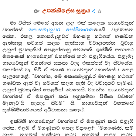
උපක්කිලේස සූත්‍රය
මා විසින් මෙසේ අසන ලද: එක් කලෙක භාග්‍යවතුන්
වහන්සේ
කොසඹෑනුවර
ඝෝෂිතාරාම
යෙහි වැඩවසන
සේක. එකල කොසඹෑනුවර මහණහු හටගත් භණ්ඩන
ඇත්තාහු හටගත් කලහ ඇත්තාහු විවාදාපන්න වූවාහු
උනුන් මුවසැතින් පෙළන්නාහු වෙසෙති. ඉක්බිති අන්‍යතර
මහණෙක් භාග්‍යවතුන් වහන්සේ කරා එළැඹියේය. එළැඹැ
භාග්‍යවතුන් වහන්සේ සකසා වැඳ එකත්පස් වැ සිටියේය.
එකත්පස් වැ සිටි ඒ මහණ භාග්‍යවතුන් වහන්සේට තෙල
සැලකෙළේ: “වහන්ස, මේ කොසඹෑනුවර මහණහු හටගත්
භණ්ඩන ඇති වැ හටගත් කලහ ඇති වැ විවාදයට පැමිණ,
උනුන් මුවසැතින් පෙළමින් වෙසෙති. වහන්ස, භාග්‍යවතුන්
වහන්සේ ඒ මහණුන් කරා අනුකම්පා පිණිස වඩනේ
මැනැව’යි ඇයැද සිටිමි” යි, භාග්‍යවතුන් වහන්සේ
තුෂ්ණීම්භාවයෙන් අධිවාසනා කළෝ.
ඉක්බිති භාග්‍යවතුන් වහන්සේ ඒ මහණුන් කරා එළැඹි
සේක. එළඹ ඒ මහණුනට තෙල වදාළෝ: “මහණෙනි, කම්
නැත, නහමක් භණ්ඩන කරව, නහමක් කලහ කරව,