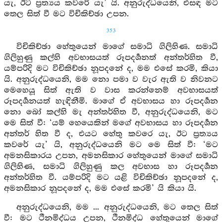
යැ, ඊට ප්‍රත්‍යය කවරේ යැ’ යි. අනුරුද්ධයෙනි, එසඳ මට
තෙල සිත් වී මට විචිකිච්ඡා උපන.
353
විචිකිච්ඡා හේතුයෙන් මාගේ සමාධි ගිලිහිණ. සමාධි
ගිලිහුණු කල්හි අවභාසයත් රූපදර්‍ශනත් අන්තර්හිත වී,
යම්පරිදි මට විචිකිච්ඡා නූපදනේ ද, මම එසේ කරමි, කියා
යි. අනුරුද්ධයෙනි, මම නො පමා ව වැර ඇති ව නිවනට
මෙහෙයූ සිත් ඇති ව වාස කරන්නෙම් අවභාසයත්
රූපදර්‍ශනයත් හැඳිනීමි. මාගේ ඒ අවභාසය හා රූපදර්‍ශන
නො බෝ කල්හි මැ අන්තර්හිත වී, අනුරුද්ධයෙනි, මට
මෙ සිත් වී: ‘යම් හෙයෙකින් මගේ අවභාසය හා රූපදර්‍ශන
අන්තර් හිත වී ද, එයට හේතු කවරෙ යැ, ඊට ප්‍රත්‍යය
කවරේ යැ’ යි, අනුරුද්ධයෙනි මට මෙ සිත් වී: ‘මට
අමනසිකාරය උපන, අමනසිකාර හේතුයෙන් මාගේ සමාධි
ගිලිහිණ, සමාධි ගිලිහුණු කල අවභාස හා රූපදර්‍ශන
අන්තර්හිත වී. යම්පරිදි මට යළි විචිකිච්ඡා නූපදනේ ද,
අමනසිකාර නූපදනේ ද, මම එසේ කරමි’ යි කියා යි.
අනුරුද්ධයෙනි, මම ... අනුරුද්ධයෙනි, මට තෙල සිත්
වී: මට ථීනමිද්ධය උපන, ථීනමිද්ධ හේතුයෙන් මාගේ