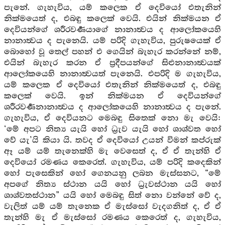
පැනේ. ගැහැවිය, යම් කලෙක ඒ දෙවියෝ එතැනින්
නික්මයෙත් ද, එබඳු කලෙක් වෙයි. එයින් නික්මයන ඒ
දෙවියන්ගේ ශරීරවර්‍ණයාගේ නානාත්‍වය ද ආලෝකයෙහි
නානාත්‍වය ද පැනෙයි. යම් පරිදි ගැහැවිය, පුරුෂයෙක් ඒ
බොහෝ වූ තෙල් පහන් එ ගෙයින් බැහැර කරන්නේ නම්,
එයින් බැහැර කරන ඒ ප්‍රදීපයන්ගේ සිළුනානාත්‍වයක්
ආලෝකයෙහි නානාත්‍වයත් පැනෙයි. එපරිදි ම ගැහැවිය,
යම් කලෙක ඒ දෙවියෝ එතැනින් නික්මයෙත් ද, එබඳු
කලෙක් වෙයි. ඉන් නික්මයන ඒ දෙවියන්ගේ
ශරීරවර්‍ණනානාත්‍වය ද ආලෝකයෙහි නානාත්‍වය ද පැනේ.
ගැහැවිය, ඒ දෙවියනට මෙබඳු සිතෙක් නො මැ වෙයි:
‘මේ අපට නිත්‍ය යැයි හෝ ධ්‍රැව යැයි හෝ ශාශ්වත හෝ
වේ යැ’යි කියා යි. තවද ඒ දෙවියෝ උයන් විමන් කප්රුක්
ඈ යම් යම් තැනෙක්හි මැ වෙසෙත් ද, ඒ ඒ තැන්හි ඒ
දෙවියෝ රමණය කෙරෙත්. ගැහැවිය, යම් පරිදි කදෙකින්
හෝ පැසෙකින් හෝ ගෙනයනු ලබන මැස්සනට, “මේ
අපගේ නිත්‍ය ස්ථාන යයි හෝ ධ්‍රැවස්ථාන යයි හෝ
ශාශ්වතස්ථාන” යයි හෝ මෙබඳු සිත් නො වන්නේ වේ ද,
වැලිත් යම් යම් තැනෙක ඒ මැස්සෝ වැදගනිත් ද, ඒ ඒ
තැන්හි මැ ඒ මැස්සෝ රමණය කෙරෙත් ද, ගැහැවිය,