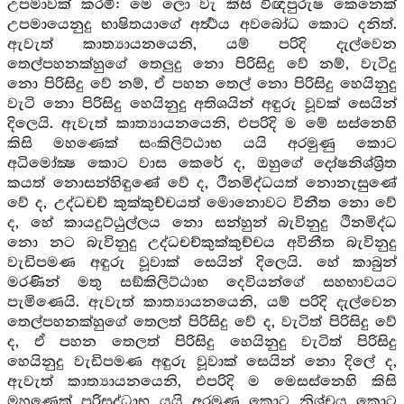
උපමාවක් කරමි: මෙ ලො වැ කිසි විඥපුරුෂ කෙනෙක්
උපමායෙනුදු භාෂිතයාගේ අර්‍ත්‍ථය අවබෝධ කොට දනිත්.
ඇවැත් කාත්‍යායනයෙනි, යම් පරිදි දැල්වෙන
තෙල්පහනක්හුගේ තෙලුදු නො පිරිසිදු වේ නම්, වැටිදු
නො පිරිසිදු වේ නම්, ඒ පහන තෙල් නො පිරිසිදු හෙයිනුදු
වැටි නො පිරිසිදු හෙයිනුදු අතිශයින් අඳුරු වූවක් සෙයින්
දිලෙයි. ඇවැත් කාත්‍යායනයෙනි, එපරිදි ම මේ සස්නෙහි
කිසි මහණෙක් සංකිලිට්ඨාභ යයි අරමුණු කොට
අධිමෝක්‍ෂ කොට වාස කෙරේ ද, ඔහුගේ දෝෂනිශ්ශ්‍රිත
කයත් නොසන්හිඳුණේ වේ ද, ථිනමිද්ධයත් නොනැසුණේ
වේ ද, උද්ධචච් කුක්කුච්චයත් මොනොවට විනීත නො වේ
ද, හේ කායදුට්ඨුල්ලය නො සන්හුන් බැවිනුදු ථිනමිද්ධ
නො නට බැවිනුදු උද්ධචච්කුක්කුච්චය අවිනීත බැවිනුදු
වැඩිපමණ අඳුරු වූවාක් සෙයින් දිලෙයි. හේ කාබුන්
මරණින් මතු සඞ්කිලිට්ඨාභ දෙවියන්ගේ සහභාවයට
පැමිණෙයි. ඇවැත් කාත්‍යායනයෙනි, යම් පරිදි දැල්වෙන
තෙල්පහනක්හුගේ තෙලත් පිරිසිදු වේ ද, වැටිත් පිරිසිදු වේ
ද, ඒ පහන තෙලත් පිරිසිදු හෙයිනුදු වැටිත් පිරිසිදු
හෙයිනුදු වැඩිපමණ අඳුරු වූවාක් සෙයින් නො දිලේ ද,
ඇවැත් කාත්‍යායනයෙනි, එපරිදි ම මෙසස්නෙහි කිසි
මහණෙක් පරිසුද්ධාභ යයි අරමුණු කොට නිශ්චය කොට