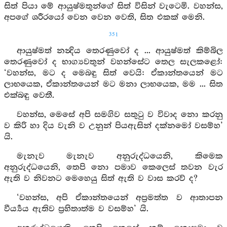
සිත් පියා මේ ආයුෂ්මතුන්ගේ සිත් විසින් වැටෙමි. වහන්ස,
අපගේ ශරීරයෝ වෙන වෙන වෙති, සිත එකක් මෙනි.
351
ආයුෂ්මත් නන්‍දිය තෙරණුවෝ ද ... ආයුෂ්මත් කිම්බිල
තෙරණුවෝ ද භාග්‍යවතුන් වහන්සේට තෙල සැලකළෝ:
‘වහන්ස, මට ද මෙබඳු සිත් වෙයි: ඒකාන්තයෙන් මට
ලාභයෙක, ඒකාන්තයෙන් මට මනා ලාභයෙක, මම ... සිත
එක්බඳු වෙතී.
වහන්ස, මෙසේ අපි සමගිව සතුටු ව විවාද නො කරනු
ව කිරි හා දිය වැනි ව උනුන් පියඇසින් දක්නමෝ වසම්හ’
යි.
මැනැව මැනැව අනුරුද්ධයෙනි, කිමෙක
අනුරුද්ධයෙනි, තෙපි නො පමාව කෙලෙස් තවන වැර
ඇති ව නිවනට මෙහෙයු සිත් ඇති ව වාස කරව් ද?
‘වහන්ස, අපි ඒකාන්තයෙන් අප්‍රමත්ත ව ආතාපන
වීර්‍ය්‍යය ඇතිව ප්‍රහිතාත්ම ව වසම්හ’ යි.