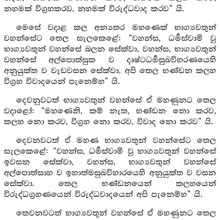
නහමක් විග්‍රහකරව, නහමක් විරුද්ධවාද කරව” යි.
මෙසේ වදාළ කල අන්‍යතර මහණෙක් භාග්‍යවතුන්
වහන්සේට තෙල සැලකෙළේ: “වහන්ස, ධර්‍මස්වාමි වූ
භාග්‍යවතුන් වහන්සේ බලන සේක්වා, වහන්ස, භාග්‍යවතුන්
වහන්සේ අල්පොත්සුක ව දෘෂ්ටධර්‍මසුඛවිහරණයෙහි
අනුයුක්ත ව වැඩවසන සේක්වා. අපි තෙල භණ්ඩන කලහ
විග්‍රහ විවාදයෙන් පැනෙම්හ” යි.
දෙවනුවටත් භාග්‍යවතුන් වහන්සේ ඒ මහණුනට තෙල
වදාළෝ: “මහණෙනි, කම් නැත, භණ්ඩන නො කරව,
කලහ නො කරව, විග්‍රහ නො කරව, විවාද නො කරව” යි.
දෙවනවටත් ඒ මහණ භාග්‍යවතුන් වහන්සේට තෙල
සැලකෙළේ: “වහන්ස, ධර්‍මස්වාමි වූ භාග්‍යවතුන් වහන්සේ
ඉවසන සේක්වා, වහන්ස, භාග්‍යවතුන් වහන්සේ
අල්පොත්සාහ ව ඉහාත්මසුඛවිහාරයෙහි අනුයුක්ත ව වසන
සේක්වා. තෙල භණ්ඩනයෙන් කලහයෙන්
විරුද්ධග්‍රහණයෙන් විරුද්ධවාදයෙන් අපි පැනෙම්හ” යි.
තෙවනවටත් භාග්‍යවතුන් වහන්සේ ඒ මහණුනට තෙල