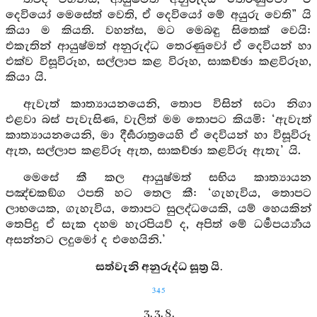
දෙවියෝ මෙසේත් වෙති, ඒ දෙවියෝ මේ අයුරු වෙති” යි
කියා ම කියති. වහන්ස, මට මෙබඳු සිතෙක් වෙයි:
එකැතින් ආයුෂ්මත් අනුරුද්ධ තෙරණුවෝ ඒ දෙවියන් හා
එක්ව විසූවිරූහ, සල්ලාප කළ විරූහ, සාකච්ඡා කළවිරූහ,
කියා යි.
ඇවැත් කාත්‍යායනයෙනි, තොප විසින් ඝටා නිගා
එළවා බස් පැවැසිණ, වැලිත් මම තොපට කියමි: ‘ඇවැත්
කාත්‍යායනයෙනි, මා දීර්‍ඝරාත්‍රයෙහි ඒ දෙවියන් හා විසූවිරූ
ඇත, සල්ලාප කළවිරූ ඇත, සාකච්ඡා කළවිරූ ඇතැ’ යි.
මෙසේ කී කල ආයුෂ්මත් සභිය කාත්‍යායන
පඤ්චකඞ්ග ථපති හට තෙල කී: ‘ගැහැවිය, තොපට
ලාභයෙක, ගැහැවිය, තොපට සුලද්ධයෙකි, යම් හෙයකින්
තෙපිදු ඒ සැක දහම හැරපියව් ද, අපිත් මේ ධර්‍මපර්‍ය්‍යාය
අසන්නට ලදුමෝ ද එහෙයිනි.’
සත්වැනි අනුරුද්ධ සූත්‍ර යි.
345
3. 3. 8.