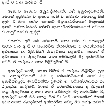
ඇති ව වාස කරම්හ’ යි.
මැනැව මැනැව අනුරුද්ධයෙනි, යළි අනුරුද්ධයෙනි,
මෙසේ අප්‍රමත්ත ව ආතාප ඇති ව නිවනට මෙහෙයූ සිත්
ඇති ව වාස කරන තොපට මනුෂ්‍යධර්‍මයෙන් මතුයෙහි
ආර්‍ය්‍ය භාවකරණයට සමර්‍ත්‍ථ ඥානදර්‍ශනවිශේෂයෙක් අධිගත
ව ඵාසුවිහාර ව ඇද්ද?
වහන්ස, අපි මේ වෙනෙහි නො පමා ව කෙලෙස්
තවන වැර ඇති ව කායජීවිත නිරපේක්‍ෂක ව වසන්නමෝ
අවභාසය හා (දිවැසින්) රූපදර්‍ශනය හඳුනම්හ, අපගේ ඒ
අවභාසය හා රූපදර්‍ශනය නො බෝකල්හි මැ අන්තර්හිත
වෙයි. ඒ කරුණ ද නො පිළිවිදුම්හ’ යි.
අනුරුද්ධයෙනි, තොප විසින් ඒ කරුණ පිළිවිදිය යුතු
ය. අනුරුද්ධයෙනි, මම ද සම්බෝධියෙන් පෙර මැ
අනභිසම්බුද්ධ බෝධිසත්ත්‍ව වූයෙම් මැ පරිකර්‍මාවභාසය හා
රූපදර්‍ශන හැඳිනීමි. මාගේ ඒ පරිකර්‍මාවභාසය ද දිවැසින්
කළ රූපදර්‍ශනය ද නො නො බෝකල්හි මැ අන්තර්හිත වී,
අනුරුද්ධයෙනි මට තෙල සිත් වී: ‘යම් හෙයෙකින් මාගේ
අවභාසයත් රූපදර්‍ශනත් අන්තර්හිත වේද, ඊට හේතු කවරේ