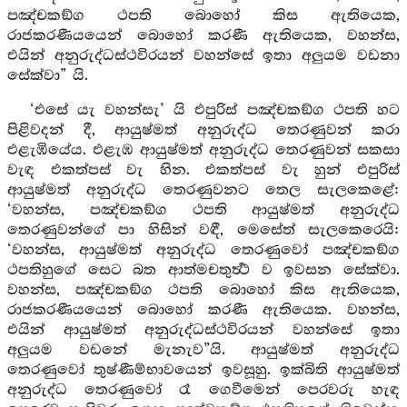
පඤ්චකඞ්ග ථපති බොහෝ කිස ඇතියෙක,
රාජකරණීයයෙන් බොහෝ කරණී ඇතියෙක, වහන්ස,
එයින් අනුරුද්ධස්ථවිරයන් වහන්සේ ඉතා අලුයම වඩනා
සේක්වා” යි.
‘එසේ යැ වහන්සැ’ යි එපුරිස් පඤ්චකඞ්ග ථපති හට
පිළිවදන් දී, ආයුෂ්මත් අනුරුද්ධ තෙරණුවන් කරා
එළැඹියේය. එළැඹ ආයුෂ්මත් අනුරුද්ධ තෙරණුවන් සකසා
වැඳ එකත්පස් වැ හින. එකත්පස් වැ හුන් එපුරිස්
ආයුෂ්මත් අනුරුද්ධ තෙරණුවනට තෙල සැලකෙළේ:
‘වහන්ස, පඤ්චකඞ්ග ථපති ආයුෂ්මත් අනුරුද්ධ
තෙරණුවන්ගේ පා හිසින් වඳී, මෙසේත් සැලකෙරෙයි:
‘වහන්ස, ආයුෂ්මත් අනුරුද්ධ තෙරණුවෝ පඤ්චකඞ්ග
ථපතිහුගේ සෙට බත ආත්මචතුර්‍ත්‍ථ ව ඉවසන සේක්වා.
වහන්ස, පඤ්චකඞ්ග ථපති බොහෝ කිස ඇතියෙක,
රාජකරණීයයෙන් බොහෝ කරණී ඇතියෙක. වහන්ස,
එයින් ආයුෂ්මත් අනුරුද්ධස්ථවිරයන් වහන්සේ ඉතා
අලුයම වඩනේ මැනැව”යි. ආයුෂ්මත් අනුරුද්ධ
තෙරණුවෝ තුෂ්ණීම්භාවයෙන් ඉවසූහු. ඉක්බිති ආයුෂ්මත්
අනුරුද්ධ තෙරණුවෝ රෑ ගෙවීමෙන් පෙරවරු හැඳ