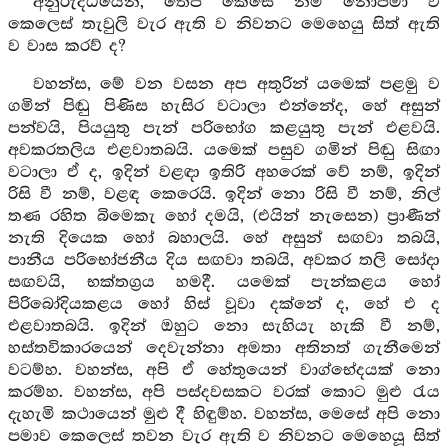
අනුරුද්ධයෙනි, තෙපි කෙසේ නම් නොපමා ව
කෙලෙස් තැවුලි වැර ඇති ව නිවනට මෙහෙයු සිත් ඇති
ව වාස කරව් ද?
වහන්ස, මේ වන වසන අප අතුරින් යමෙක් පළමු ව
ගමින් පිඬු පිණිස හැසිර වටාලා එන්නේද, හේ අසුන්
පන්වයි, පියයුතු පැන් පරිභෝග කළයුතු පැන් එළවයි.
අවකරතලිය එළවාතබයි. යමෙක් පසුව ගමින් පිඬු සිඟා
වටාලා ඒ ද, ඉදින් වළඳා ඉතිරි අහරෙක් වේ නම්, ඉදින්
රිසි වී නම්, වළඳ කෙරෙයි. ඉදින් නො රිසි වී නම්, නිල්
තණ රහිත බිමෙකැ හෝ දමයි, (එයින් නැසෙන) ප්‍රාණීන්
නැති දියෙක හෝ බහාලයි. හේ අසුන් සඟවා තබයි,
පානීය පරිභෝජනීය දිය සඟවා තබයි, අවකර තලි සෝදා
සඟවයි, භක්තග්‍රය හමදී. යමෙක් පැන්කළය හෝ
පිරිබෝදියකළය හෝ හිස් වූවා දක්නේ ද, හේ එ ද
එළවාතබයි. ඉදින් ඔහුට නො සැහියැ හැකි වී නම්,
හස්තවිකාරයෙන් දෙවැන්නා අමතා අතිනත් ගැනීමෙන්
වටම්හ. වහන්ස, අපි ඒ හේතුයෙන් වාග්භේදයක් නො
කරම්හ. වහන්ස, අපි පස්දවසකට වරක් කොට මුළු රැය
දැහැමි කථායෙන් මුළු දී හිඳුම්හ. වහන්ස, මෙසේ අපි නො
පමාව කෙලෙස් තවන වැර ඇති ව නිවනට මෙහෙයූ සිත්