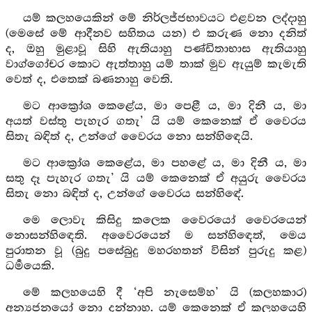
යම් කලහයෙකින් මේ නිර්ලජ්ජභාවයට එළවන ලද්දාහු
(මෙසේ මේ ආදීනව සහිතය යන) එ කරුණ නො දනිත්
ද, ඔහු මුළාවූ සිහි ඇතියාහු පණ්ඩිතාභාස ඇතියාහු
වාග්ගෝචර කොට ඇත්තාහු යම් තාක් මුව ඇයුම් කැමැති
වෙත් ද, එතෙක් බණනාහු වෙති.
මට ආක්‍රෝශ කෙළේය, මා පෙළී ය, මා දිනී ය, මා
අයත් වස්තු පැහැර ගතැ’ යි යම් කෙනෙක් ඒ වෛරය
සිතැ බඳිත් ද, උන්ගේ වෛරය නො සන්හිඳෙයි.
මට ආක්‍රෝශ කෙළේය, මා පහළේ ය, මා දිනී ය, මා
සතු දෑ පැහැර ගතැ’ යි යම් කෙනෙක් ඒ අයුරු වෛරය
සිතැ නො බඳිත් ද, උන්ගේ වෛරය සන්හිඳේ.
මෙ ලොවැ කිසිදු කලෙක වෛරයෝ වෛරයෙන්
නොසන්හිඳෙති. අවෛරයෙන් ම සන්හිඳෙත්, මෙය
පුරාතන වූ (බුදු පසේබුදු මහරහතන් විසින් පුරුදු කළ)
ධර්‍මයෙකි.
මේ කලහයෙහි දී ‘අපි නැසෙම්හ’ යි (කලහකාර)
අන්‍යජනයෝ නො දන්නාහ. යම් කෙනෙක් ඒ කලහයෙහි