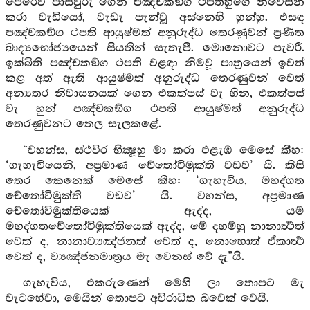
පෙරෙව පාසිවුරු ගෙන පඤ්චකඞ්ග ථපතිහුගේ නිවෙස්න
කරා වැඩියෝ, වැඩැ පැන්වූ අස්නෙහි හුන්හු. එසඳ
පඤ්චකඞ්ග ථපති ආයුෂ්මත් අනුරුද්ධ තෙරණුවන් ප්‍රණීත
ඛාද්‍යභෝජ්‍යයෙන් සියතින් සැතැපී. මොනොවට පැවරී.
ඉක්බිති පඤ්චකඞ්ග ථපති වළඳා නිමවූ පාත්‍රයෙන් ඉවත්
කළ අත් ඇති ආයුෂ්මත් අනුරුද්ධ තෙරණුවන් වෙත්
අන්‍යතර නිවාසනයක් ගෙන එකත්පස් වැ හින, එකත්පස්
වැ හුන් පඤ්චකඞ්ග ථපති ආයුෂ්මත් අනුරුද්ධ
තෙරණුවනට තෙල සැලකළේ.
“වහන්ස, ස්ථවිර භික්‍ෂූහු මා කරා එළැඹ මෙසේ කීහ:
‘ගැහැවියෙනි, අප්‍රමාණ චේතෝවිමුක්ති වඩව’ යි. කිසි
තෙර කෙනෙක් මෙසේ කීහ: ‘ගැහැවිය, මහද්ගත
චේතෝවිමුක්ති වඩව’ යි. වහන්ස, අප්‍රමාණ
චේතෝවිමුක්තියෙක් ඇද්ද, යම්
මහද්ගතචේතෝවිමුක්තියෙක් ඇද්ද, මේ දහම්හු නානාර්‍ත්‍ථත්
වෙත් ද, නානාව්‍යඤ්ජනත් වෙත් ද, නොහොත් ඒකාර්‍ත්‍ථ
වෙත් ද, ව්‍යඤ්ජනමාත්‍රය මැ වෙනස් වේ දැ”යි.
ගැහැවිය, එකරුණෙන් මෙහි ලා තොපට මැ
වැටහේවා, මෙයින් තොපට අවිරාධිත බවෙක් වෙයි.