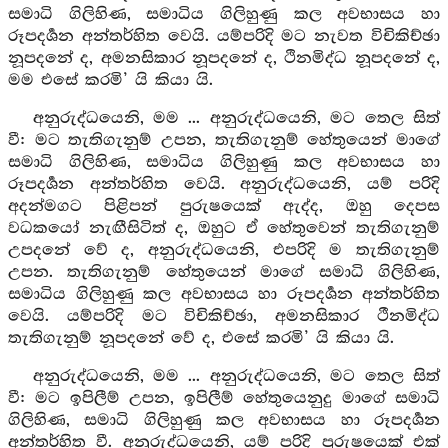
සමාධි ගිලිහිණ, සමාධිය ගිලිහුණු කල අවභාසය හා
රූපදර්‍ශන අන්තර්හිත වෙයි. යම්පරිදි මට නැවත විචිකිච්ඡා
නූපදනේ ද, අමනසිකාර නූපදනේ ද, ථිනමිද්ධ නූපදනේ ද,
මම එසේ කරමි’ යි කියා යි.
අනුරුද්ධයෙනි, මම ... අනුරුද්ධයෙනි, මට තෙල සිත්
වී: මට තැතිගැනුම් උපන, තැතිගැනුම් හේතුයෙන් මාගේ
සමාධි ගිලිහිණ, සමාධිය ගිලිහුණු කල අවභාසය හා
රූපදර්‍ශන අන්තර්හිත වෙයි. අනුරුද්ධයෙනි, යම් පරිදි
අදන්මගට පිළිපන් පුරුෂයෙක් ඇද්ද, ඔහු දෙපස
වධකයෝ නැඟීසිටිත් ද, ඔහුට ඒ හේතුවෙන් තැතිගැනුම්
උපදනේ වේ ද, අනුරුද්ධයෙනි, එපරිදි ම තැතිගැනුම්
උපන. තැතිගැනුම් හේතුයෙන් මාගේ සමාධි ගිලිහිණ,
සමාධිය ගිලිහුණු කල අවභාසය හා රූපදර්‍ශන අන්තර්හිත
වෙයි. යම්පරිදි මට විචිකිච්ඡා, අමනසිකාර ථීනමිද්ධ
තැතිගැනුම් නූපදනේ වේ ද, එසේ කරමි’ යි කියා යි.
අනුරුද්ධයෙනි, මම ... අනුරුද්ධයෙනි, මට තෙල සිත්
වී: මට ඉපිලීම් උපන, ඉපිලීම් හේතුයෙනුදු මාගේ සමාධි
ගිලිහිණ, සමාධි ගිලිහුණු කල අවභාසය හා රූපදර්‍ශන
අන්තර්හිත වී. අනුරුද්ධයෙනි, යම් පරිදි පුරුෂයෙක් එක්