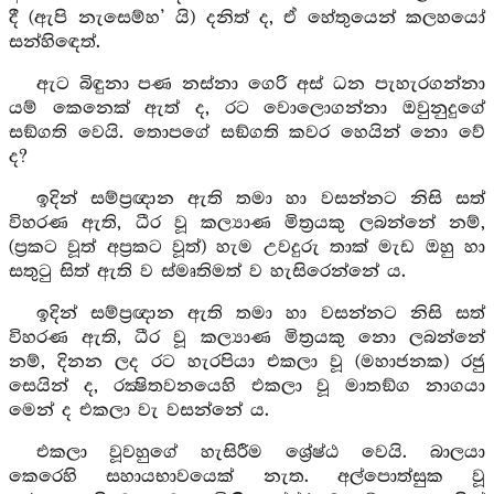
දී (ඇපි නැසෙම්හ’ යි) දනිත් ද, ඒ හේතුයෙන් කලහයෝ
සන්හිඳෙත්.
ඇට බිඳුනා පණ නස්නා ගෙරි අස් ධන පැහැරගන්නා
යම් කෙනෙක් ඇත් ද, රට වොලොගන්නා ඔවුනුදුගේ
සඞ්ගති වෙයි. තොපගේ සඞ්ගති කවර හෙයින් නො වේ
ද?
ඉදින් සම්ප්‍රඥාන ඇති තමා හා වසන්නට නිසි සත්
විහරණ ඇති, ධීර වූ කල්‍යාණ මිත්‍රයකු ලබන්නේ නම්,
(ප්‍රකට වූත් අප්‍රකට වූත්) හැම උවදුරු තාක් මැඩ ඔහු හා
සතුටු සිත් ඇති ව ස්මෘතිමත් ව හැසිරෙන්නේ ය.
ඉදින් සම්ප්‍රඥාන ඇති තමා හා වසන්නට නිසි සත්
විහරණ ඇති, ධීර වූ කල්‍යාණ මිත්‍රයකු නො ලබන්නේ
නම්, දිනන ලද රට හැරපියා එකලා වූ (මහාජනක) රජු
සෙයින් ද, රක්‍ෂිතවනයෙහි එකලා වූ මාතඞ්ග නාගයා
මෙන් ද එකලා වැ වසන්නේ ය.
එකලා වූවහුගේ හැසිරීම ශ්‍රේෂ්ඨ වෙයි. බාලයා
කෙරෙහි සහායභාවයෙක් නැත. අල්පොත්සුක වූ