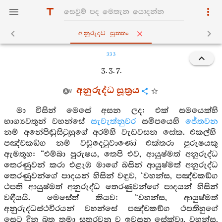
අනුරුද‍්ධ සුත‍්තං
333
3. 3. 7.
අනුරුද්ධ සූත්‍රය
මා විසින් මෙසේ අසන ලද: එක් සමයෙක්හි
භාග්‍යවතුන් වහන්සේ
සැවැත්නුවර
සමීපයෙහි
ජේතවන
නම් අනේපිඬුසිටුහුගේ අරම්හි වැඩවසන සේක. එකල්හි
පඤ්චකඞ්ග නම් වඩුදෙටුවාණෝ එක්තරා පුරුෂයකු
ඇමතූහ: “එම්බා පුරුෂය, තෙපි එව, ආයුෂ්මත් අනුරුද්ධ
තෙරණුවන් කරා එළැඹ මාගේ බසින් ආයුෂ්මත් අනුරුද්ධ
තෙරණුවන්ගේ පාදයන් හිසින් වඳුව, ‘වහන්ස, පඤ්චකඞ්ග
ථපති ආයුෂ්මත් අනුරුද්ධ තෙරණුවන්ගේ පාදයන් හිසින්
වඳීයයි. මෙසේත් කියව: “වහන්ස, ආයුෂ්මත්
අනුරුද්ධස්ථවිරයන් වහන්සේ පඤ්චකඞ්ග ථපතිහුගේ
සෙට දින බත තමා සතරවනු ව ඉවසන සේක්වා, වහන්ස,