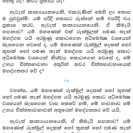
හේතු යැ? කවර ප්‍රත්‍යය යැ?
ඇවැත් කාත්‍යායනයෙනි, එකරුණින් මෙහි ලා තොප
ම පුළුවුස්මි: යම් පරිදි තොපට රුස්නේ නම් එපරිදි එය
ප්‍රකාශ කරව, ඇවැත් කාත්‍යායනයෙනි, ඒ කිමැයි
හඟනාව? යම් මහණෙක් එක් රුක්මුලක් පමණ තැන්
මහද්ගත යයි අරමුණු කොටගෙන අධිමෝක්‍ෂ වශයෙන්
බැසගෙන වෙසේ ද, යම් මහණෙක් රුක්මුල් දෙකක් හෝ
තුනක් හෝ පමණ තැන් මහද්ගත යයි අරමුණු කොට
අධිමෝක්‍ෂ වශයෙන් නිශ්චය කොටගෙන වෙසේ ද, මේ
උභය චිත්තභාවනා අතුරින් කවර චිත්තභාවනායෙක්
මහද්ගතතර වේ ද?
339
වහන්ස, යම් මහණෙක් රුක්මුල් දෙකක් හෝ තුනක්
හෝ පමණ තැන් මහද්ගත යයි අරමුණු කොට අධිමෝක්‍ෂ
වශයෙන් බැසගෙන වාස කෙරේ නම්, මේ භාවනාව මේ
උභය චිත්තභාවනාවන් අතුරෙන් මහද්ගතතර වේ යයි.
ඇවැත් කාත්‍යායනයෙනි, ඒ කිමැයි හඟනාව? යම්
මහණෙක් රුක්මුල් දෙකක් හෝ තුනක් හෝ පමණ තැන්