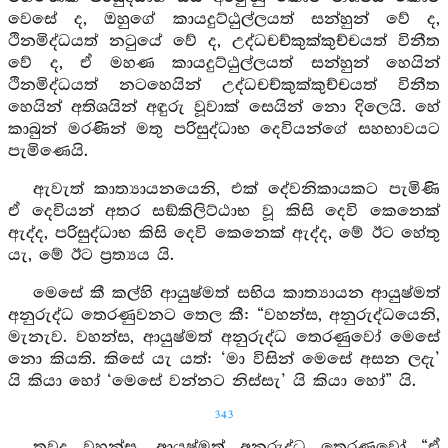
වෙසේ ද, ඔහුගේ කායදුට්ඨුල්ලයත් සන්හුන් වේ ද,
ථිනමිද්ධයත් නටුයේ වේ ද, උද්ධචච්කුක්කුච්චයත් විනීත
වේ ද, ඒ මහණ කායදුට්ඨුල්ලයත් සන්හුන් හෙයින්
ථිනමිද්ධයත් නටහෙයින් උද්ධචච්කුක්කුච්චයත් විනීත
හෙයින් අතිශයින් අඳුරු වූවාක් සෙයින් නො දිලෙයි. හේ
කාබුන් මරණින් මතු පරිසුද්ධාභ දෙවියන්ගේ සහභාවයට
පැමිණෙයි.
ඇවැත් කාත්‍යායනයෙනි, එක් දේවනිකායකට පැමිණි
ඒ දෙවියන් අතර සඞ්කිලිට්ඨාභ වූ කිසි දෙවි කෙනෙක්
ඇද්ද, පරිසුද්ධාභ කිසි දෙවි කෙනෙක් ඇද්ද, මේ ඊට හේතු
යැ, මේ ඊට ප්‍රත්‍යය යි.
මෙසේ කී කල්හි ආයුෂ්මත් සභිය කාත්‍යායන ආයුෂ්මත්
අනුරුද්ධ තෙරණුවනට තෙල කී: “වහන්ස, අනුරුද්ධයෙනි,
මැනැව. වහන්ස, ආයුෂ්මත් අනුරුද්ධ තෙරණුවෝ මෙසේ
නො කියති. කිසේ යැ යත්: ‘මා විසින් මෙසේ අසන ලදැ’
යි කියා හෝ ‘මෙසේ වන්නට නිස්සැ’ යි කියා හෝ” යි.
343
තවද වහන්ස, ආයුෂ්මත් අනුරුද්ධ තෙරණුවෝ “ඒ