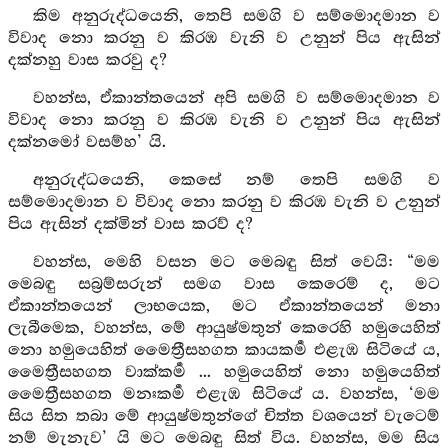
කිම අනුරුද්ධයෙනි, තෙපි සමගි ව සම්මොදමාන ව
විවාද නො කරනු ව කිරඹ වැනි ව උනුන් පිය ඇසින්
දක්නහු වාස කරවු ද?
වහන්ස, ඒකාන්තයෙන් අපි සමගි ව සම්මොදමාන ව
විවාද නො කරනු ව කිරඹ වැනි ව උනුන් පිය ඇසින්
දක්නමෝ වසම්හ’ යි.
අනුරුද්ධයෙනි, කෙසේ නම් තෙපි සමගි ව
සම්මොදමාන ව විවාද නො කරනු ව කිරඹ වැනි ව උනුන්
පිය ඇසින් දක්මින් වාස කරව් ද?
වහන්ස, මෙහි වසන මට මෙබඳු සිත් වෙයි: “මම
මෙබඳු සබ්‍රම්සරුන් සමග වාස කෙරෙම් ද, මට
ඒකාන්තයෙන් ලාභයෙක, මට ඒකාන්තයෙන් මනා
ලැබීමෙක, වහන්ස, මේ ආයුෂ්මතුන් කෙරෙහි හමුයෙහිත්
නො හමුයෙහිත් මෛත්‍රීසහගත කායකර්‍ම එළැඹ සිටියේ ය,
මෛත්‍රීසහගත වාක්කර්‍ම ... හමුයෙහිත් නො හමුයෙහිත්
මෛත්‍රීසහගත මනඃකර්‍ම එළැඹ සිටියේ ය. වහන්ස, ‘මම
සිය සිත තබා මේ ආයුෂ්මතුන්ගේ චිත්ත වශයෙන් වැටෙම්
නම් මැනැව’ යි මට මෙබඳු සිත් විය. වහන්ස, මම සිය