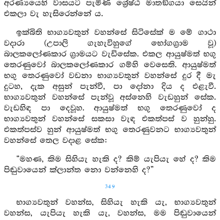
අරණ්‍යයෙහි වාසයට පැමිණි ශ්‍රේෂ්ඨ මාතඞ්ගයා සෙයින්
එකලා වැ හැසිරෙන්නේ ය.
ඉක්බිති භාග්‍යවතුන් වහන්සේ සිටිසේක් ම මේ ගාථා
වදාරා (උපාලි ගැහැවිහුගේ භෝගග්‍රාම වූ)
බාලකලෝණකාර ග්‍රාමයට වැඩිසේක. එකල ආයුෂ්මත් භගු
තෙරණුවෝ බාලකලෝණකාර ගම්හි වෙසෙති. ආයුෂ්මත්
භගු තෙරණුවෝ වඩනා භාග්‍යවතුන් වහන්සේ දුර දී මැ
දුටහ, දැක අසුන් පැන්වී, පා දෝනා දිය ද එළැවී.
භාග්‍යවතුන් වහන්සේ පැන්වූ අස්නෙහි වැඩහුන් සේක.
වැඩහිඳ පා දෙවූහ. ආයුෂ්මත් භගු තෙරණුවෝ ද
භාග්‍යවතුන් වහන්සේ සකසා වැඳ එකත්පස් ව හුන්හු.
එකත්පස්ව හුන් ආයුෂ්මත් භගු තෙරණුවනට භාග්‍යවතුන්
වහන්සේ තෙල වදාළ සේක:
“මහණ, කිම සිහියැ හැකි ද? කිම් යැපියැ හේ ද? කිම
පිඬුවායෙන් ක්ලාන්ත නො වන්නෙහි ද?”
349
භාග්‍යවතුන් වහන්ස, සිහියැ හැකි යැ, භාග්‍යවතුන්
වහන්ස, යැපියැ හැකි යැ, වහන්ස, මම පිඬුවායෙන්