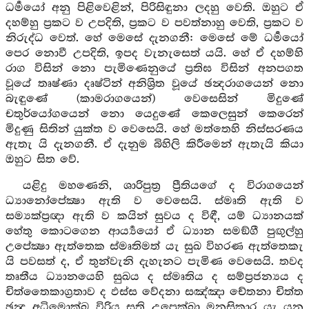
ධර්‍මයෝ අනු පිළිවෙළින්, පිරිසිඳුනා ලදහු වෙති. ඔහුට ඒ
දහම්හු ප්‍රකට ව උපදිති, ප්‍රකට ව පවත්නාහු වෙති, ප්‍රකට ව
නිරුද්ධ වෙත්. හේ මෙසේ දැනගනී: මෙසේ මේ ධර්‍මයෝ
පෙර නොවී උපදිති, ඉපද වැනැසෙත් යයි. හේ ඒ දහම්හි
රාග විසින් නො පැමිණෙනුයේ ප්‍රතිඝ විසින් අනපගත
වූයේ තෘෂ්ණා දෘෂ්ටින් අනිශ්‍රිත වූයේ ඡන්‍දරාගයෙන් නො
බැඳුණේ (කාමරාගයෙන්) වෙසෙසින් මිදුණේ
චතුර්යෝගයෙන් නො යෙදුණේ කෙලෙසුන් කෙරෙන්
මිදුණු සිතින් යුක්ත ව වෙසෙයි. හේ මත්තෙහි නිස්සරණය
ඇතැ යි දැනගනී. ඒ දැනුම බිහිලි කිරීමෙන් ඇතැයි කියා
ඔහුට සිත වේ.
යළිදු මහණෙනි, ශාරිපුත්‍ර ප්‍රීතියගේ ද විරාගයෙන්
ධ්‍යානෝපේක්‍ෂා ඇති ව වෙසෙයි. ස්මෘති ඇති ව
සම්‍යක්ප්‍රඥා ඇති ව කයින් සුවය ද විඳී, යම් ධ්‍යානයක්
හේතු කොටගෙන ආර්‍ය්‍යයෝ ඒ ධ්‍යාන සමඞ්ගී පුඟුල්හු
උපේක්‍ෂා ඇත්තෙක ස්මෘතිමත් යැ සුඛ විහරණ ඇත්තෙකැ
යි පවසත් ද, ඒ තුන්වැනි දැහැනට පැමිණ වෙසෙයි. තවද
තෘතීය ධ්‍යානයෙහි සුඛය ද ස්මෘතිය ද සම්ප්‍රජන්‍යය ද
චිත්තෛකාග්‍රතාව ද ඵස්ස වේදනා සඤ්ඤා චේතනා චිත්ත
ඡන්‍ද අධිමොක්ඛ විරිය සති උපෙක්ඛා මනසිකාර යැ යන