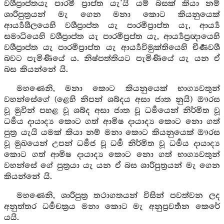
වශීප්‍රාප්තයැ පාරමී ප්‍රාප්ත යැ’යි යම් බසක් කියා නම්
ශාරිපුත්‍රයන් මැ ගෙන මනා කොට කියනුයෙක්
ආර්‍ය්‍යශීලයෙහි වශීප්‍රාප්ත යැ පාරමීප්‍රාප්ත යැ, ආර්‍ය්‍ය
සමාධියෙහි වශීප්‍රාප්ත යැ පාරමීප්‍රප්ත යැ, ආර්‍ය්‍යප්‍රඥායෙහි
වශීප්‍රාප්ත යැ පාරමීප්‍රාප්ත යැ ආර්‍ය්‍යවිමුක්තියෙහි චීර්‍ණවශී
බවට පැමිණියේ ය. නිෂ්පත්තියට පැමිණියේ යැ යන ඒ
බස කියන්නේ යි.
මහණෙනි, මනා කොට කියනුයෙක් භාග්‍යවතුන්
වහන්සේගේ (ළෙහි නිපන් ශබ්දය අසා ජාත නුයි) ඖරස
වූ මුවින් පහළ වූ ශබ්ද අසා ජාත වූ ධර්‍මයෙන් නිර්මිත වූ
ධර්‍මය දායාද්‍ය කොට ගත් ආමිෂ දායාද්‍ය කොට නො ගත්
පුත්‍ර යැයි යමක් කියා නම් මනා කොට කියනුයෙක් ඖරස
වූ මුඛයෙන් උපන් ධර්‍මජ වූ ධර්‍ම නිර්මිත වූ ධර්‍මය දායාද්‍ය
කොට ගත් ආමිෂ දායාද්‍ය කොට නො ගත් භාග්‍යවතුන්
වහන්සේ ගේ පුත්‍රයා යැ යන ඒ බස ශාරිපුත්‍රයන් මැ ගෙන
කියන්නේ යි.
මහණෙනි, ශාරිපුත්‍ර තථාගතයන් විසින් පවත්වන ලද
අනුත්තර ධර්‍මචක්‍රය මනා කොට මැ අනුප්‍රවර්‍තන කෙරේ
යයි.