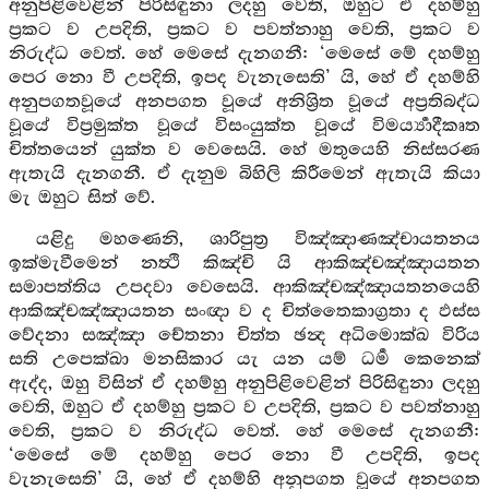
අනුපිළිවෙළින් පිරිසිඳුනා ලදහු වෙති, ඔහුට ඒ දහම්හු
ප්‍රකට ව උපදිති, ප්‍රකට ව පවත්නාහු වෙති, ප්‍රකට ව
නිරුද්ධ වෙත්. හේ මෙසේ දැනගනී: ‘මෙසේ මේ දහම්හු
පෙර නො වී උපදිති, ඉපද වැනැසෙති’ යි, හේ ඒ දහම්හි
අනුපගතවූයේ අනපගත වූයේ අනිශ්‍රිත වූයේ අප්‍රතිබද්ධ
වූයේ විප්‍රමුක්ත වූයේ විසංයුක්ත වූයේ විමර්‍ය්‍යාදීකෘත
චිත්තයෙන් යුක්ත ව වෙසෙයි. හේ මතුයෙහි නිස්සරණ
ඇතැයි දැනගනී. ඒ දැනුම බිහිලි කිරීමෙන් ඇතැයි කියා
මැ ඔහුට සිත් වේ.
යළිදු මහණෙනි, ශාරිපුත්‍ර විඤ්ඤාණඤ්චායතනය
ඉක්මැවීමෙන් නත්‍ථි කිඤ්චි යි ආකිඤ්චඤ්ඤායතන
සමාපත්තිය උපදවා වෙසෙයි. ආකිඤ්චඤ්ඤායතනයෙහි
ආකිඤ්චඤ්ඤායතන සංඥා ව ද චිත්තෛකාග්‍රතා ද ඵස්ස
වේදනා සඤ්ඤා චේතනා චිත්ත ඡන්‍ද අධිමොක්ඛ විරිය
සති උපෙක්ඛා මනසිකාර යැ යන යම් ධර්‍ම කෙනෙක්
ඇද්ද, ඔහු විසින් ඒ දහම්හු අනුපිළිවෙළින් පිරිසිඳුනා ලදහු
වෙති, ඔහුට ඒ දහම්හු ප්‍රකට ව උපදිති, ප්‍රකට ව පවත්නාහු
වෙති, ප්‍රකට ව නිරුද්ධ වෙත්. හේ මෙසේ දැනගනී:
‘මෙසේ මේ දහම්හු පෙර නො වී උපදිති, ඉපද
වැනැසෙති’ යි, හේ ඒ දහම්හි අනුපගත වූයේ අනපගත