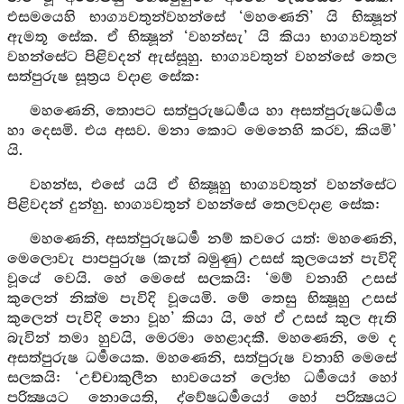
එසමයෙහි භාග්‍යවතුන්වහන්සේ ‘මහණෙනි’ යි භික්‍ෂූන්
ඇමතූ සේක. ඒ භික්‍ෂූන් ‘වහන්සැ’ යි කියා භාග්‍යවතුන්
වහන්සේට පිළිවදන් ඇස්සූහු. භාග්‍යවතුන් වහන්සේ තෙල
සත්පුරුෂ සූත්‍රය වදාළ සේක:
මහණෙනි, තොපට සත්පුරුෂධර්‍මය හා අසත්පුරුෂධර්‍මය
හා දෙසමි. එය අසව. මනා කොට මෙනෙහි කරව, කියමි’
යි.
වහන්ස, එසේ යයි ඒ භික්‍ෂූහු භාග්‍යවතුන් වහන්සේට
පිළිවදන් දුන්හු. භාග්‍යවතුන් වහන්සේ තෙලවදාළ සේක:
මහණෙනි, අසත්පුරුෂධර්‍ම නම් කවරෙ යත්: මහණෙනි,
මෙලොවැ පාපපුරුෂ (කැත් බමුණු) උසස් කුලයෙන් පැවිදි
වූයේ වෙයි. හේ මෙසේ සලකයි: ‘මම් වනාහි උසස්
කුලෙන් නික්ම පැවිදි වූයෙමි. මේ තෙසු භික්‍ෂූහු උසස්
කුලෙන් පැවිදි නො වූහ’ කියා යි, හේ ඒ උසස් කුල ඇති
බැවින් තමා හුවයි, මෙරමා හෙළාදකී. මහණෙනි, මෙ ද
අසත්පුරුෂ ධර්‍මයෙක. මහණෙනි, සත්පුරුෂ වනාහි මෙසේ
සලකයි: ‘උච්චාකුලීන භාවයෙන් ලෝභ ධර්‍මයෝ හෝ
පරික්‍ෂයට නොයෙති, ද්වේෂධර්‍මයෝ හෝ පරික්‍ෂයට