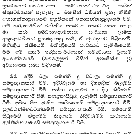
ඝ්‍රාණයෙන් ගන්‍ධය අසා ... ජිහ්වායෙන් රස විඳ ... කයින්
ස්ප්‍රෂ්ටව්‍යයන් පැහැසැ ... මනසින් ධර්‍මයන් දැනැ නිමිති
නොගන්නාසුලුයෙම් අනුවියඳුන් නොගන්නාසුලුයෙම් වීමි.
යම් කරුණෙකින් මනින්‍ද්‍රිය අසංවෘත කොට වසන තෙල
මා කරා අභිධ්‍යාදෞමනස්‍ය සංඛ්‍යාත ලාමක
අකුශලධර්‍මයෝ ලුහුබඳනාහු නම්, ඒ අවුරනුවට පිළිපන්මි.
මනින්‍ද්‍රිය රැකියෙමි. මනින්‍ද්‍රියෙහි සංවරයට පැමිණියෙමි.
මම මේ ආර්‍ය්‍ය ඉන්‍ද්‍රියසංවරයෙන් සමන්‍වාගත වූයෙම්
අධ්‍යාත්මයෙහි (කෙලෙසුන් විසින් අනාෂික්ත වූ)
අව්‍යාසේක සුඛය විඳියෙමි.
මම ඉදිරි බලා ගමන්හි දු වටාලා ගමන්හි දු
සම්ප්‍රඥානකාරී වීමි. ඉදිරිබැලුම් හා දිගනුදික් බැලුම්හි
සම්ප්‍රඥානකාරී වීමි. අත්පා හැකුළුම හා දිගු කිරීමෙහි
සම්ප්‍රඥානකාරී වීමි. සඟළපාසිවුරු දෑරුම්හි සම්ප්‍රඥානකාරී
වීමි. අසිත පීත ඛායිත සායිතයෙහි සම්ප්‍රඥානකාරී වීමි.
සුලුවටන්මහවටන්කම්හි සම්ප්‍රඥානකාරී වීමි. ගමනෙහි
සිටුමෙහි හිඳුමෙහි නිදියෙහි නිදිවරුම්හි කථායෙහි
තුෂ්ණීම්භාවයෙහි සම්ප්‍රඥානකාරී වීමි.