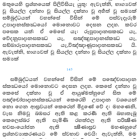
මතුයෙහි ප්‍රශ්නයෙක් පිලිවිසියැ යුතු: ඇවැත්නි, භාග්‍යවත්
වූ සියල්ල දන්නා වූ සියල්ල දක්නා වූ අර්‍හත් වූ සම්‍යක්
සම්බුද්ධයන් වහන්සේ විසින් මේ පස්වැදෑරුම්
උපාදානස්කන්‍ධයෝ මොනොවට දෙසන ලදහ. කවර
පසෙක යත්: ඒ මෙසේ යැ: රූපූපාදානසකන්‍ධ යැ,
වේදනූපාදානසකන්‍ධ යැ, සඤ්ඤුපාදානස්කන්‍ධ යැ,
සඞ්ඛාරූපාදානසකන්‍ධ යැ,විඤ්ඤාණූපාදානසකන්‍ධ යි.
ඇවැත්නි, භාග්‍යවත් වූ සියල්ල දන්නා වූ සියල්ල දක්නා වූ
සම්‍යක්
145
සම්බුද්ධයන් වහන්සේ විසින් මේ පඤේචාපාදාන
ස්කන්‍ධයෝ මොනොවට දෙසන ලදහ. කෙසේ දන්නා වූ
කෙසේ දක්නා වූ ඒ ආයුෂ්මත්හුගේ සිත මේ
පඤ්චෝපාදානස්කන්‍ධයන් කෙරෙහි උපාදාන වශයෙන්
නො ගෙන ආස්‍රවයන් කෙරෙන් මිදුණේ වේ ද: මහණෙනි,
වැස නිමවූ බඹසර ඇති කළ කරණී ඇති බහාතැබූ
කෙලෙස්බර ඇති පැමිණි රහත්ඵල ඇති පරික්‍ෂීණ
භවසංයෝජන ඇති ක්‍ෂීණාස්‍රව මහණහුගේ
ප්‍රශ්නව්‍යාකරණයට මේ ස්වභාව වෙයි: ඇවැත්නි, මම