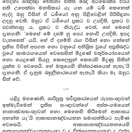
වේදනා සඤ්ඤා චේතනා චිත්ත ඡන්‍ද අධිමොක්ඛ විරිය
සති උපෙක්ඛා මනසිකාර යැ යන යම් ධර්‍ම කෙනෙක්
ඇද්ද ඔහු විසින් ඒ ධර්‍මයෝ අනු පිළිවෙළින් පිරිසිඳුනා
ලදහු වෙති. ඔහුට ඒ ධර්‍මයෝ ප්‍රකට ව උපදිති, ප්‍රකට ව
පවත්නාහු ය, ප්‍රකට ව නිරුද්ධ වෙත්, හේ මෙසේ
දැනගනී: ‘මෙසේ මේ දහම් හු පෙර නොවී උපදිති, ඉපද
වැනසෙත්’ යයි. හේ ඒ දහම්හි රාග විසින් නො ගන්නේ
ප්‍රතිඝ විසින් අපගත නො වනුයේ අනිශ්‍රිත වූයේ අප්‍රතිබද්ධ
වූයේ කාමරාගයෙන් වෙසෙසින් මිදුණේ චතුර්යෝගයෙන්
නො යෙදුණේ සියලු කෙලෙසුන් කෙරෙහි මිදුණු සිතින්
යුක්ත ව වෙසෙයි. හේ මතුයෙහි නිස්සරණයෙක් ඇතැ’යි
දැනගනී. ඒ දැනුම බහුලීකාරයෙන් ඇතැයි කියා මැ ඔහුට
සිත් වේ.
139
යළිදු මහණෙනි, ශාරිපුත්‍ර සර්‍වප්‍රකාරයෙන් රූපසංඥාවන්
ඉක්මැවීමෙන් ප්‍රතිඝ සංඥාවන්ගේ අස්තංගමයෙන්
නානාත්‍වසසංඥාවන් නො මෙනෙහි කිරීමෙන් ආකාසය
අනන්ත යැ’යි ආකාසානඤ්චායතන සමාපත්තියට පැමිණ
වෙසෙයි. ආකාසානඤ්චායතනයෙහි
ආකාසානඤ්චායතනසංඥා ව ද චිත්තෛකාග්‍රතාව ද ඵස්ස