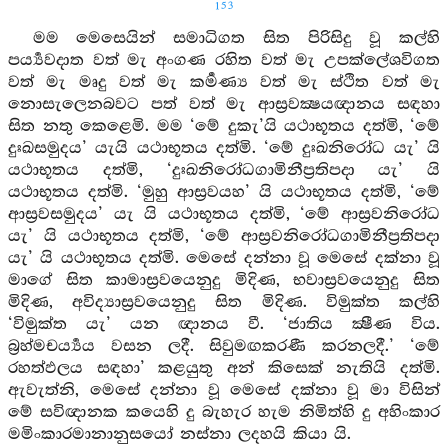
153
මම මෙසෙයින් සමාධිගත සිත පිරිසිදු වූ කල්හි
පර්‍ය්‍යවදාත වත් මැ අංගණ රහිත වත් මැ උපක්ලේශවිගත
වත් මැ මෘදු වත් මැ කර්‍මණ්‍ය වත් මැ ස්ථිත වත් මැ
නොසැලෙනබවට පත් වත් මැ ආස්‍රවක්‍ෂයඥානය සඳහා
සිත නතු කෙළෙමි. මම ‘මේ දුකැ’යි යථාභූතය දත්මි, ‘මේ
දුඃඛසමුදය’ යැයි යථාභූතය දත්මි. ‘මේ දුඃඛනිරෝධ යැ’ යි
යථාභූතය දත්මි, ‘දුඃඛනිරෝධගාමිනීප්‍රතිපදා යැ’ යි
යථාභූතය දත්මි. ‘මුහු ආස්‍රවයහ’ යි යථාභූතය දත්මි, ‘මේ
ආස්‍රවසමුදය’ යැ යි යථාභූතය දත්මි, ‘මේ ආස්‍රවනිරෝධ
යැ’ යි යථාභූතය දත්මි, ‘මේ ආස්‍රවනිරෝධගාමිනීප්‍රතිපදා
යැ’ යි යථාභූතය දත්මි. මෙසේ දන්නා වූ මෙසේ දක්නා වූ
මාගේ සිත කාමාස්‍රවයෙනුදු මිදිණ, භවාස්‍රවයෙනුදු සිත
මිදිණ, අවිද්‍යාස්‍රවයෙනුදු සිත මිදිණ. විමුක්ත කල්හි
‘විමුක්ත යැ’ යන ඥානය වී. ‘ජාතිය ක්‍ෂීණ විය.
බ්‍රහ්මචර්‍ය්‍යය වසන ලදී. සිවුමඟකරණී කරනලදී.’ ‘මේ
රහත්ඵලය සඳහා’ කළයුතු අන් කිසෙක් නැතියි දත්මි.
ඇවැත්නි, මෙසේ දන්නා වූ මෙසේ දක්නා වූ මා විසින්
මේ සවිඥානක කයෙහි දු බැහැර හැම නිමිත්හි දු අහිංකාර
මමිංකාරමානානුසයෝ නස්නා ලදහයි කියා යි.