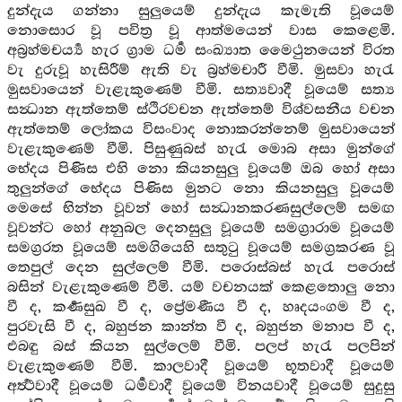
දුන්දැය ගන්නා සුලුයෙම් දුන්දැය කැමැති වූයෙම්
නොසොර වූ පවිත්‍ර වූ ආත්මයෙන් වාස කෙළෙමි.
අබ්‍රහ්මචර්‍ය්‍ය හැර ග්‍රාම ධර්‍ම සංඛ්‍යාත මෛථුනයෙන් විරත
වැ දුරුවූ හැසිරීම් ඇති වැ බ්‍රහ්මචාරී වීමි. මුසවා හැරැ
මුසවායෙන් වැළැකුණෙම් වීමි. සත්‍යවාදී වූයෙම් සත්‍ය
සන්‍ධාන ඇත්තෙම් ස්ථිරවචන ඇත්තෙම් විශ්වසනීය වචන
ඇත්තෙම් ලෝකය විසංවාද නොකරන්නෙම් මුසවායෙන්
වැළැකුණෙම් වීමි. පිසුණුබස් හැරැ මොබ අසා මුන්ගේ
භේදය පිණිස එහි නො කියනසුලු වූයෙම් ඔබ හෝ අසා
තුලුන්ගේ භේදය පිණිස මුනට නො කියනසුලු වූයෙම්
මෙසේ භින්න වූවන් හෝ සන්‍ධානකරණසුල්ලෙම් සමඟ
වූවන්ට හෝ අනුබල දෙනසුලු වූයෙම් සමග්‍රාරාම වූයෙම්
සමග්‍රරත වූයෙම් සමගියෙහි සතුටු වූයෙම් සමග්‍රකරණ වූ
තෙපුල් දෙන සුල්ලෙම් වීමි. පරොස්බස් හැරැ පරොස්
බසින් වැළැකුණෙම් වීමි. යම් වචනයක් කෙළතොලු නො
වී ද, කර්‍ණසුඛ වී ද, ප්‍රේමණීය වී ද, හෘදයංගම වී ද,
පුරවැසි වී ද, බහුජන කාන්ත වී ද, බහුජන මනාප වී ද,
එබඳු බස් කියන සුල්ලෙම් වීමි. පලප් හැරැ පලපින්
වැළැකුණෙම් වීමි. කාලවාදී වූයෙම් භූතවාදී වූයෙම්
අර්‍ත්‍ථවාදී වූයෙම් ධර්‍මවාදී වූයෙම් විනයවාදී වූයෙම් සුදුසු