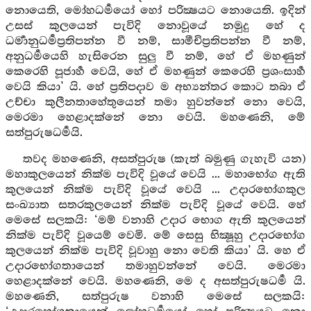
නොයෙති, මෝහධර්‍මයෝ හෝ පරික්‍ෂයට නොයෙති. ඉදින්
උසස් කුලයෙන් පැවිදි නොවූයේ නමුදු හේ ද
ධර්‍මානුධර්‍මප්‍රතිපන්න වී නම්, සාමීචිප්‍රතිපන්න වී නම්,
අනුධර්‍මයෙහි හැසිරෙන සුලු වී නම්, හේ ඒ මහණුන්
කෙරෙහි පූජාර්‍හ වෙයි, හේ ඒ මහණුන් කෙරෙහි ප්‍රශංසාර්‍හ
වෙයි කියා’ යි. හේ ප්‍රතිපදාව ම අභ්‍යන්තර කොට තබා ඒ
උච්චා කුලීනතාහේතුයෙන් තමා හුවන්නේ නො වෙයි,
මෙරමා හෙළාදක්නේ නො වෙයි. මහණෙනි, මේ
සත්පුරුෂධර්‍මයි.
තවද මහණෙනි, අසත්පුරුෂ (කැත් බමුණු ගැහැවි යන)
මහාකුලයෙන් නික්ම පැවිදි වූයේ වෙයි ... මහාභෝග ඇති
කුලයෙන් නික්ම පැවිදි වූයේ වෙයි ... උදාරභෝගකුල
සංඛ්‍යාත සතරකුලයෙන් නික්ම පැවිදි වූයේ වෙයි. හේ
මෙසේ සලකයි: ‘මම් වනාහි උදාර භොග ඇති කුලයෙන්
නික්ම පැවිදි වූයෙම් වෙමි. මේ සෙසු භික්‍ෂූහු උදාරභෝග
කුලයෙන් නික්ම පැවිදි වූවාහු නො වෙති කියා’ යි. හෙ ඒ
උදාරභෝගතායෙන් තමාහුවන්නේ වෙයි. මෙරමා
හෙළාදක්නේ වෙයි. මහණෙනි, මෙ ද අසත්පුරුෂධර්‍ම යි.
මහණෙනි, සත්පුරුෂ වනාහි මෙසේ සලකයි: