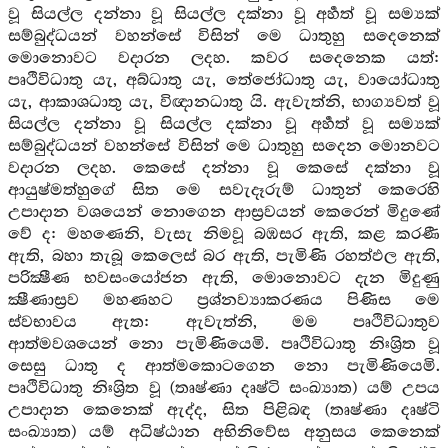
වූ සියල්ල දන්නා වූ සියල්ල දක්නා වූ අර්‍හත් වූ සම්‍යක්
සම්බුද්ධයන් වහන්සේ විසින් මෙ ධාතුහු සදෙනෙක්
මොනොවට වදාරන ලදහ. කවර සදෙනෙක යත්:
පෘථිවිධාතු යැ, අබ්ධාතු යැ, තේජෝධාතු යැ, වායෝධාතු
යැ, ආකාශධාතු යැ, විඥානධාතු යි. ඇවැත්නි, භාග්‍යවත් වූ
සියල්ල දන්නා වූ සියල්ල දක්නා වූ අර්‍හත් වූ සම්‍යක්
සම්බුද්ධයන් වහන්සේ විසින් මෙ ධාතුහු සදෙන මොනවට
වදාරන ලදහ. කෙසේ දන්නා වූ කෙසේ දක්නා වූ
ආයුෂ්මත්හුගේ සිත මෙ සවැදෑරුම් ධාතුන් කෙරෙහි
උපාදාන වශයෙන් නොගෙන ආස්‍රවයන් කෙරෙන් මිදුණේ
වේ ද: මහණෙනි, වැසැ නිමවූ බඹසර ඇති, කළ කරණී
ඇති, බහා තැබූ කෙලෙස් බර ඇති, පැමිණි රහත්ඵල ඇති,
පරික්‍ෂීණ භවසංයෝජන ඇති, මොනොවට දැන මිදුණු
ක්‍ෂීණාස්‍රව මහණහට ප්‍රශ්නව්‍යාකරණය පිණිස මෙ
ස්වභාවය ඇත: ඇවැත්නි, මම පෘථිවිධාතුව
ආත්මවශයෙන් නො පැමිණියෙමි. පෘථිවිධාතු නිඃශ්‍රිත වූ
සෙසු ධාතු ද ආත්මකොටගෙන නො පැමිණියෙමි.
පෘථිවිධාතු නිඃශ්‍රිත වූ (තෘෂ්ණා දෘෂ්ටි සංඛ්‍යාත) යම් උපය
උපාදාන කෙනෙක් ඇද්ද, සිත පිළිබඳ (තෘෂ්ණා දෘෂ්ටි
සංඛ්‍යාත) යම් අධිෂ්ඨාන අභිනිවේස අනුසය කෙනෙක්