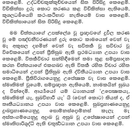
කෙළෙමි. උද්ධච්චකුක්කුච්චයෙන් සිත පිරිසිදු කෙළෙමි.
විචිකිත්සා දුරු කොට තරණය කළ විචිකිත්සා ඇතියෙම්,
කුශලධර්‍මයෙහි කථංකථිභාව නැතියෙම් වාස කෙළෙමි.
විචිකිත්සායෙන් සිත පිරිසිදු කෙළෙමි.
මම චිත්තයාගේ උපක්ලේශ වූ ප්‍රඥාවගේ දුර්‍වල කරණ
වූ මේ පඤ්චනීවරණයන් දුරු කොට කාමයෙන් වෙන් වැ
මැ අකුසල දහමින් වෙන් වැ සවිතර්‍ක වූ සවිචාර වූ
විවේකයෙන් උපන් ප්‍රීතිසුඛ ඇති ප්‍රථමධ්‍යාන උපයා වාස
කෙළෙමි. විතර්‍කවිචාර සන්හිඳීමෙන් තමා තුළ සම්ප්‍රසාදන
කරන චිත්තයාගේ එකඟබව ඇති විතර්‍ක රහිත විචාර රහිත
සමාධියෙන් උපන් ප්‍රීතිසුඛ ඇති ද්විතීයධ්‍යාන උපයා වාස
කෙළෙමි. ප්‍රීතිවිරාගයෙනුදු උපේක්‍ෂක වැ වාස කෙළෙමි.
ස්මෘතිමත් වූයෙම්, සම්ප්‍රඥාන ඇතියෙම්, නාමකයින් සුඛය
ද වින්දෙමි. ආර්‍ය්‍යයෝ යම් ධ්‍යානයක් ‘උපෙක්‍ෂකයැ,
ස්මෘතිමත් යැ, සුඛවිහාරී යැ’ යි (වෙන් කොට) කියත් ද, ඒ
තෘතීයධ්‍යානය උපයා වාස කෙළෙමි. සුඛප්‍රහාණයෙනුදු
දුඃඛප්‍රහාණයෙනුදු සොම්නස්දොම්නස් කැලැ මැ
අස්තංගම්යෙනුදු අදුඃඛ වූ අසුඛ වූ උපේක්‍ෂායෙන් උපන්
ස්මෘතිපාරිශුද්ධි ඇති චතුර්‍ත්‍ථධ්‍යාන උපයා වාස කෙළෙමි.