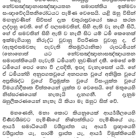
නේවසඤ්ඤානාසඤ්ඤායතන සමාපත්තිය ඉක්මවා
සංඥාවේදයිතනිරෝධයට පැමිණ වෙසෙයි. යළි ඔහු විසින්
මඟනුවණින් සිව්සස් දැක චතුරාස්‍රවයෝ ක්‍ෂය කරන
ලද්දාහු වෙති. හේ ඒ පලසමවතින්, සිහි ඇති වැ නැඟී සිටී,
හේ ඒ සමවතින් සිහි ඇති ව නැඟී සිට යම් ධර්‍ම කෙනෙක්
ඉක්මැගියාහු නිරුද්ධ වූවාහු විපරිණත වූවාහු ද, ඒ
(ඇතුළුසමවතැ පැවැති තිසමුට්ඨානික) රූපධර්‍මයන්
(නොහොත් යට නේවසඤ්ඤානාසඤ්ඤායතන
සමාපත්තියෙහි පැවැති ධර්‍මයන්) නුවණින් දකී. මෙසේ මේ
ධර්‍මයෝ පෙර නො වී උපදිති, ඉපද වැනැසෙත් යයි. හේ
ඒ ධර්‍මයන්හි අනුපගතවූයේ අනපගත වූයේ අනිශ්‍රිත වූයේ
අප්‍රතිබද්ධ වූයේ විප්‍රමුක්ත වූයේ විසංයුක්ත වූයේ
විමර්‍ය්‍යාදීකෘත චිත්තයෙන් යුක්ත ව වෙසෙයි. හේ මතුයෙහි
නිස්සරණයෙක් නැතැයි දැනගනී. ඒ දැනුම
බහුලීකරණයෙන් නැතැ යි කියා මැ ඔහුට සිත් වේ.
මහණෙනි, මනා කොට කියනුයෙක් ආර්‍ය්‍යශීලයෙහි
චීර්‍ණවශීබවට පැමිණියේ නිෂ්පත්තියට පැමිණියේ යැ.
ආර්‍ය්‍ය සමාධියෙහි වශීප්‍රාප්ත යැ ආර්‍ය්‍ය ප්‍රඥායෙහි
වශීප්‍රාප්ත යැ, පාරමී ප්‍රාප්ත යැ, ආර්‍ය්‍ය විමුක්තියෙහි