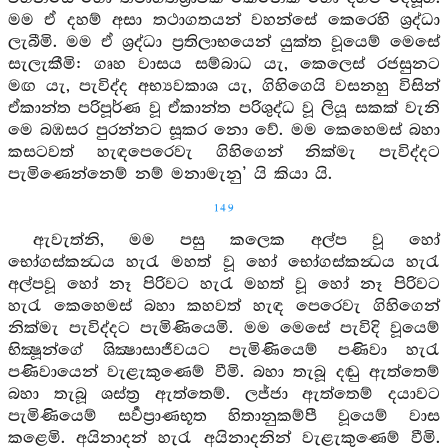
මම ඒ දහම් අසා තථාගතයන් වහන්සේ කෙරෙහි ශ්‍රද්ධා
ලැබීමි. මම ඒ ශ්‍රද්ධා ප්‍රතිලාභයෙන් යුක්ත වූයෙම් මෙසේ
සැලැකීමි: ගෘහ වාසය සම්බාධ යැ, කෙලෙස් රජසුනට
මඟ යැ, පැවිද්ද අභ්‍යවකාශ යැ, ගිහිගෙයි වසනහු විසින්
ඒකාන්ත පරිපූර්ණ වූ ඒකාන්ත පරිශුද්ධ වූ ලියූ සකක් වැනි
මෙ බඹසර පුරන්නට සූකර නො වේ. මම කෙහෙමස් බහා
කසටවත් හැඳපෙරෙවැ ගිහිගෙන් නික්මැ පැවිද්දට
පැමිණෙන්නෙම් නම් මනාමැනු’ යි කියා යි.
149
ඇවැත්නි, මම පසු කලෙක අල්ප වූ හෝ
භෝගස්කන්‍ධය හැරැ මහත් වූ හෝ භෝගස්කන්‍ධය හැරැ
අල්පවූ හෝ නෑ පිරිවට හැරැ මහත් වූ හෝ නෑ පිරිවට
හැරැ කෙහෙමස් බහා කහවත් හැඳ පෙරෙවැ ගිහිගෙන්
නික්මැ පැවිද්දට පැමිණියෙමි. මම මෙසේ පැවිදි වූයෙම්
භික්‍ෂූන්ගේ ශික්‍ෂාසාජීවයට පැමිණියෙම් පණිවා හැරැ
පණිවායෙන් වැළැකුණෙම් වීමි. බහා තැබූ දඬු ඇත්තෙම්
බහා තැබූ ශස්ත්‍ර ඇත්තෙම්. ලජ්ජා ඇත්තෙම් දයාවට
පැමිණියෙම් සර්‍වප්‍රාණභූත හිතානුකම්පී වූයෙම් වාස
කළෙමි. අයිනාදන් හැරැ අයිනාදනින් වැළැකුණෙම් වීමි.