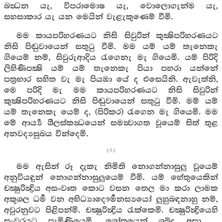
බන්‍ධන යැ, විපරාමොෂ යැ, වොලොගැන්ම යැ,
සහසාකාර යැ යන මෙයින් වැළැකුණෙම් වීමි.
මම කායපරිහරණයට නිසි සිවුරින් කුක්‍ෂිපරිහරණයට
නිසි පිඬුවායෙන් සතුටු වීමි. මම යම් යම් තැනෙකැ
ගියෙම් නම්, සිවුරුආදිය රැගෙනැ මැ ගියෙමි. යම් පිරිදි
ලිහිණිපක්‍ෂි යම් යම් තැනෙකැ පියා පහරා යන්නේ
පත්‍රභාර සහිත වැ මැ පියඹා යේ ද එසෙයිනි. ඇවැත්නි,
මෙ පරිදි මැ මම කායපරිහරණයට නිසි සිවුරින්
කුක්‍ෂිපරිහරණයට නිසි පිඬුවායෙන් සතුටු වීමි. මම් යම්
යම් තැනෙකැ යෙම් ද, (පිරිකර) රැගෙන මැ ගියෙමි. මම
මේ ආර්‍ය්‍ය ශීලස්කන්‍ධයෙන් සමන්‍වාගත වූයෙම් සිත් තුළ
අනවද්‍යසුඛය වින්දෙමි.
151
මම ඇසින් රූ දැකැ නිමිති නොගන්නාසුලු වූයෙම්
අනුවියඳුන් නොගන්නාසුලුයෙම් වීමි. යම් හේතුයෙකින්
චක්‍ෂුරින්‍ද්‍රිය අසංවෘත කොට වසන තෙල මා කරා ලාමක
අකුශල ධර්‍ම වන අභිධ්‍යාදෞර්‍මනස්‍යයෝ ලුහුබඳනාහු නම්,
අවුරනුවට පිළිපන්මි. චක්‍ෂුරින්‍ද්‍රිය රැක්කෙමි. චක්‍ෂුරින්‍ද්‍රියෙහි
සංවරයට පැමිණියෙමි. ශ්‍රෝතයෙන් ශබ්ද අසා ...