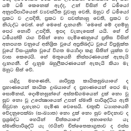
යම් ධර්‍ම කෙනෙක් ඇද්ද, උන් විසින් ඒ ධර්‍මයෝ
අනුපරිපාටියෙන් ව්‍යවස්ථිත වූවාහු වෙති, ඔහුට ඒ ධර්‍මයෝ
ප්‍රකට ව උපදිති, ප්‍රකට ව පවත්නාහු වෙති, ප්‍රකට ව
නිරුද්ධ වෙත්. හේ මෙසේ දැනගනී: ‘මෙසේ මේ දහම්හු
පෙර නොවී උපදිති, ඉපද වැනැසෙත් යයි. හේ ඒ
ධර්‍මයන්හි රාග විසින් නො පැමිණෙනුයේ ප්‍රතිඝ විසින්
අනපගත වනුයේ අනිශ්‍රිත වූයේ අප්‍රතිබද්ධ වූයේ විප්‍රමුක්ත
වූයේ විසංයුක්ත වූයේ විගත මර්‍ය්‍යාදා කළ සිතින් යුක්ත ව
වාස කෙරෙයි. හේ මතුයෙහි නිස්සරණයෙක් ඇතැයි
දැනගනී. ඒ දැනුම බහුලීකරණයෙන් ඇතැයි කියා මැ
ඔහුට සිත් වේ.
යළිදු මහණෙනි, ශාරිපුත්‍ර කායිකසුඛයාගේ ද
ප්‍රහාණයෙන් කායික දුඃඛයාගේ ද ප්‍රහාණයෙන් පෙර මැ
සොම්නස්, දොම්නසුන්ගේ අස්තඞ්ගමයෙන් දුක් නො වූ
සුව නො වූ උපේක්‍ෂායෙන් උපන් ස්මෘති පාරිශුද්ධිය ඇති
සිවුවන දැහැනට පැමිණ වෙසෙයි. චතුර්‍ත්‍ථ ධ්‍යානයෙහි
වේදනුපෙක්ඛා (සංඛ්‍යාත) නො දුක් නො සුව වේදනාව ද
ප්‍රශ්‍රබද්ධ හෙයින් චිත්තයාගේ අනාභෝග යැ
ස්මෘතිපාරිශුද්ධි යැ (එයින්) චිත්තෛකාග්‍රතාව ද ඵස්ස