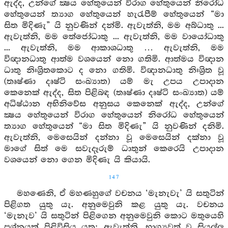
ඇද්ද, උන්ගේ ක්‍ෂය හේතුයෙන් විරාග හේතුයෙන් නිරෝධ
හේතුයෙන් ත්‍යාග හේතුයෙන් හැරැපීම් හේතුයෙන් “මා
සිත මිදිණැ” යි නුවණින් දන්මි. ඇවැත්නි, මම අබ්ධාතු ...
ඇවැත්නි, මම තේජෝධාතු ... ඇවැත්නි, මම වායෝධාතු
... ඇවැත්නි, මම ආකාශධාතු … ඇවැත්නි, මම
විඥානධාතු ආත්ම වශයෙන් නො ගතිමි. ආත්මය විඥාන
ධාතු නිඃශ්‍රිතකොට ද නො ගතිමි. විඥානධාතු නිඃශ්‍රිත වූ
(තෘෂ්ණා දෘෂ්ටි සංඛ්‍යාත) යම් මැ උපය උපාදාන
කෙනෙක් ඇද්ද, සිත පිළිබඳ (තෘෂ්ණා දෘෂ්ටි සංඛ්‍යාත) යම්
අධිෂ්ඨාන අභිනිවේස අනුසය කෙනෙක් ඇද්ද, උන්ගේ
ක්‍ෂය හේතුයෙන් විරාග හේතුයෙන් නිරෝධ හේතුයෙන්
ත්‍යාග හේතුයෙන් “මා සිත මිදිණැ” යි නුවණින් දනිමි.
ඇවැත්නි, මෙසෙයින් දන්නා වූ මෙසෙයින් දක්නා වූ
මාගේ සිත් මෙ සවැදෑරුම් ධාතුන් කෙරෙයි උපාදාන
වශයෙන් නො ගෙන මිදිණැ යි කියායි.
147
මහණෙනි, ඒ මහණහුගේ වචනය ‘මැනැවැ’ යි සතුටින්
පිළිගත යුතු යැ. අනුමෙවුනි කළ යුතු යැ. වචනය
‘මැනැව’ යි සතුටින් පිළිගෙන අනුමෙවුනි කොට මතුයෙහි
ප්‍රශ්නයක් පිළිවිසිය යුතු: ඇවැත්නි, භාග්‍යවත් වූ සියල්ල