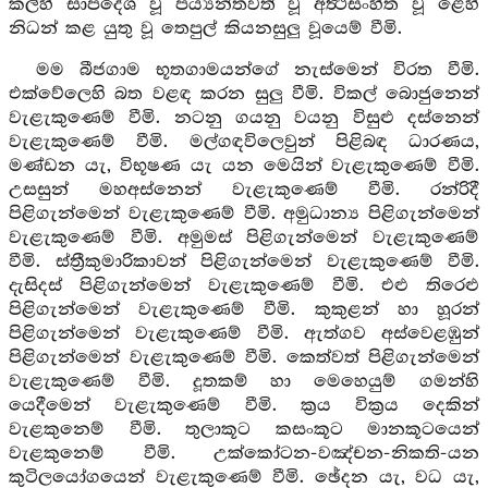
කල්හි සාපදේශ වූ පර්‍ය්‍යන්තවත් වූ අර්‍ත්‍ථසංහිත වූ ළෙහි
නිධන් කළ යුතු වූ තෙපුල් කියනසුලු වූයෙම් වීමි.
මම බීජගාම භූතගාමයන්ගේ නැස්මෙන් විරත වීමි.
එක්වේලෙහි බත වළඳ කරන සුලු වීමි. විකල් බොජුනෙන්
වැළැකුණෙම් වීමි. නටනු ගයනු වයනු විසුළු දස්නෙන්
වැළැකුණෙම් වීමි. මල්ගඳවිලෙවුන් පිළිබඳ ධාරණය,
මණ්ඩන යැ, විභූෂණ යැ යන මෙයින් වැළැකුණෙම් වීමි.
උසසුන් මහඅස්නෙන් වැළැකුණෙම් වීමි. රන්රිදී
පිළිගැන්මෙන් වැළැකුණෙම් වීමි. අමුධාන්‍ය පිළිගැන්මෙන්
වැළැකුණෙම් වීමි. අමුමස් පිළිගැන්මෙන් වැළැකුණෙම්
වීමි. ස්ත්‍රීකුමාරිකාවන් පිළිගැන්මෙන් වැළැකුණෙම් වීමි.
දැසිදස් පිළිගැන්මෙන් වැළැකුණෙම් වීමි. එළු තිරෙළු
පිළිගැන්මෙන් වැළැකුණෙම් වීමි. කුකුළන් හා හූරන්
පිළිගැන්මෙන් වැළැකුණෙම් වීමි. ඇත්ගව අස්වෙළඹුන්
පිළිගැන්මෙන් වැළැකුණෙම් වීමි. කෙත්වත් පිළිගැන්මෙන්
වැළැකුණෙම් වීමි. දූතකම් හා මෙහෙයුම් ගමන්හි
යෙදීමෙන් වැළැකුණෙම් වීමි. ක්‍රය වික්‍රය දෙකින්
වැළකුනෙම් වීමි. තුලාකූට කසංකූට මානකූටයෙන්
වැළකුනෙම් වීමි. උක්කෝටන-වඤ්චන-නිකති-යන
කුටිලයෝගයෙන් වැළැකුණෙම් වීමි. ඡේදන යැ, වධ යැ,