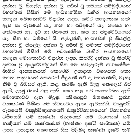
දන්නා වූ, සියල්ල දක්නා වූ, අර්‍හත් වූ සම්‍යක් සම්බුද්ධයන්
වහන්සේ විසින් මේ ආධ්‍යාත්මික බාහිර ආයතනයෝ
සදෙන මොනොවට වදාරන ලදහ. කවර සදෙනෙක යත්:
ඇස හා රූපයෝ යැ, කන හා ශබ්දයෝ යැ, නාසය හා
ගන්‍ධයෝ යැ, දිව හා රසයෝ යැ, කය හා ස්ප්‍රෂ්ටව්‍යයෝ
යැ, සිත හා ධර්‍මයෝ යි. ඇවැත්නි, භාග්‍යවත් වූ සියල්ල
දන්නා වූ සියල්ල දක්නා වූ අර්‍හත් වූ සම්‍යක් සම්බුද්ධයන්
වහන්සේ විසින් මේ අධ්‍යාත්මික බාහිර ආයතනයෝ
සදෙන මොනොවට වදාරන ලදහ. කිපරිදි දන්නා වූ කිපරිදි
දක්නා වූ ආයුෂ්මත්හුගේ සිත මෙ සවැදෑරුම් අධ්‍යාත්මික
බාහිර ආයතනයන් කෙරෙහි උපාදාන වශයෙන් නො
ගෙන ආස්‍රවයන් කෙරෙන් මිදුණේ වේ ද, මහණෙනි, වැසැ
නිම වූ බඹසර ඇති, කළ කරණී ඇති බැහූ කෙලෙස් බර
ඇති, ලැබූ රහත් ඵල ඇති, ක්‍ෂය කළ භව සංයෝජන ඇති
මොනොවට දැන මිදුණු ක්‍ෂීණාස්‍රව මහණහට ප්‍රශ්න
ව්‍යාකරණ පිණිස මෙ ස්වභාවය ඇත: ඇවැත්නි, චක්‍ෂුස්හි
රූපයෙහි චක්‍ෂුර්විඥානයෙහි චක්‍ෂුර්විඥානයෙන් විඥාතව්‍ය
ධර්‍මයෙහි යම් තෘෂ්ණා ඡන්‍දයෙක් යම් රාගයෙක් යම්
නන්‍දියක් යම් තෘෂ්ණාවක් (තෘෂ්ණා දෘෂ්ටි සංඛ්‍යාත) යම්
උපය උපාදාන කෙනෙක් සිත පිළිබඳ තෘෂ්ණා දෘෂ්ටි නම්