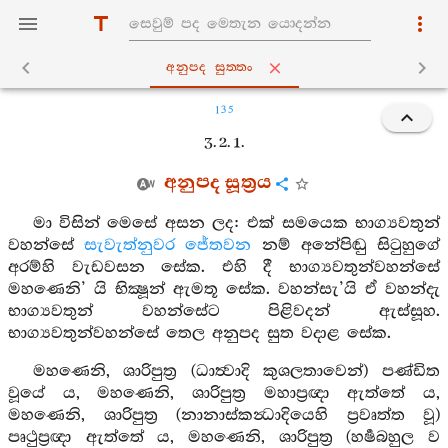
අනුපද සුත‍්තං
135
3. 2. 1.
අනුපද සූත්‍රය
මා විසින් මෙසේ අසන ලද: එක් සමයෙක භාග්‍යවතුන්
වහන්සේ
සැවැත්නුවර
ජේතවන
නම් අනේපිඬු සිටුහුගේ
අරම්හි වැඩවසන සේක. එහි දී භාග්‍යවතුන්වහන්සේ
මහණෙනි’ යි භික්‍ෂූන් ඇමතූ සේක. වහන්සැ’යි ඒ වහන්දැ
භාග්‍යවතුන් වහන්සේට පිළිවදන් ඇස්සූහ.
භාග්‍යවතුන්වහන්සේ තෙල අනුපද සුත වදාළ සේක.
මහණෙනි, ශාරිපුත්‍ර (ධාත්‍වාදි කුශලතාවෙන්) පණ්ඩිත
වූයේ ය, මහණෙනි, ශාරිපුත්‍ර මහාප්‍රඥා ඇත්තේ ය,
මහණෙනි, ශාරිපුත්‍ර (නානාස්කන්‍ධාදියෙහි ප්‍රවෘත්ත වූ)
පෘථුප්‍රඥා ඇත්තේ ය, මහණෙනි, ශාරිපුත්‍ර (හර්‍ෂබහුල ව