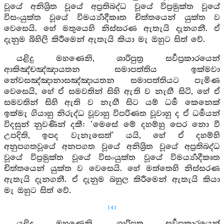
වූයේ අනිශ්‍රිත වූයේ අප්‍රතිබද්ධ වූයේ විප්‍රමුක්ත වූයේ
විසංයුක්ත වූයේ විමර්‍ය්‍යාදීකෘත චිත්තයෙන් යුක්ත ව
වෙසෙයි. හේ මතුයෙහි නිස්සරණ ඇතැයි දැනගනී. ඒ
දැනුම බිහිලි කිරීමෙන් ඇතැයි කියා මැ ඔහුට සිත් වේ.
යළිදු මහණෙනි, ශාරිපුත්‍ර සර්‍වප්‍රකාරයෙන්
ආකිඤ්චඤ්ඤායතන සමාපත්තිය ඉක්මවා
නේවසඤ්ඤානාසඤ්ඤායතන සමාපත්තියට පැමිණ
වෙසෙයි, හේ ඒ සමවතින් සිහි ඇති ව නැඟී සිටි, හේ ඒ
සමවතින් සිහි ඇති ව නැඟී සිට යම් ධර්‍ම කෙනෙක්
ඉක්මැ ගියාහු නිරුද්ධ වූවාහු විපරිණත වූවාහු ද ඒ ධර්‍මයන්
විදසුන් නුවණින් දකී: ‘මෙසේ මේ දහම්හු පෙර නො වී
උපදිති, ඉපද වැනැසෙත්’ යයි, හේ ඒ දහම්හි
අනුපගතවූයේ අනපගත වූයේ අනිශ්‍රිත වූයේ අප්‍රතිබද්ධ
වූයේ විප්‍රමුක්ත වූයේ විසංයුක්ත වූයේ විමර්‍ය්‍යාදීකෘත
චිත්තයෙන් යුක්ත ව වෙසෙයි. හේ මත්තෙහි නිස්සරණ
ඇතැයි දැනගනී. ඒ දැනුම බහුල කිරීමෙන් ඇතැයි කියා
මැ ඔහුට සිත් වේ.
141
යළිදු මහණෙනි, ශාරිපුත්‍ර සර්‍වප්‍රකාරයෙන්