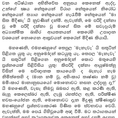
වන අධිෂ්ඨාන අභිනිවේස අනුසය කෙනෙක් ඇද්ද,
උන්ගේ ක්‍ෂය හේතුයෙන් විරාග හේතුයෙන් නිරෝධ
හේතුයෙන් ත්‍යාග හේතුයෙන් හැරැපීම් හේතුයෙන් “මා
සිත මිදිණැ’ යි නුවණින් දන්මි. ඇවැත්නි, මෙ පරිදි දන්නා
වූ මේ පරිදි දක්නා වූ මාගේ සිත මේ සවැදෑරුම්
අධ්‍යාත්මික බාහිර ආයතනයන් කෙරෙහි උපාදාන
වශයෙන් නොගෙන ආස්‍රවයන් කෙරෙන් මිදිණ කියායි.
මහණෙනි, එමහණහුගේ තෙපුල ‘මැනැවැ’ යි සතුටින්
පිළිගත යුතු යැ අනුමෝදන් කටයුතු යැ. තෙපල ‘මැනැවැ’
යි සතුටින් පිළිගෙන අනුමෝදන් කොට මතුයෙහි
ප්‍රශ්නයෙක් පිළිවිසිය යුතු: කිපරිදි දක්නා ආයුෂ්මත්හු
විසින් මෙ සවිඥානක කායයෙහි ද බැහැර හැම
නිමිත්තෙහි ද (මාන නම් වූ, අහිංකාර තෘෂ්ණා නම් වූ)
මමිංකාර මානානුසයයෝ මොනොවට නසන ලද්දාහු දැ?’
යි මහණෙනි, වැසැ නිමවූ බඹසර ඇති, කළ කරණී ඇති,
බැහූ කෙලෙස්බර ඇති, ලැබූ රහත්ඵල ඇති, පරික්ෂීණ
භවසංයෝජන ඇති, මොනොවට දැන මිදුණු ක්ෂීණාස්‍රව
මහණහුගේ ප්‍රශ්නව්‍යාකරණ පිණිස මෙ ස්වභාවය වෙයි.
ඇවැත්නි, මම පෙරැ ගිහිවූයෙම් අඥ වීමි. මට තථාගතයන්
වහන්සේ හෝ තථාගතශ්‍රාවක කෙනෙක් හෝ දහම් දෙසූහ.