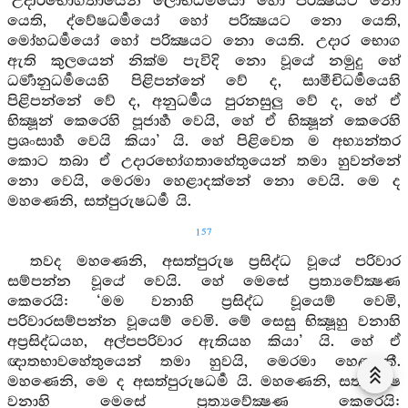
‘උදාරභෝගතායෙන් ලෝභධර්‍මයෝ හෝ පරික්‍ෂයට නො
යෙති, ද්වේෂධර්‍මයෝ හෝ පරික්‍ෂයට නො යෙති,
මෝහධර්‍මයෝ හෝ පරික්‍ෂයට නො යෙති. උදාර භොග
ඇති කුලයෙන් නික්ම පැවිදි නො වූයේ නමුදු හේ
ධර්‍මානුධර්‍මයෙහි පිළිපන්නේ වේ ද, සාමීචිධර්‍මයෙහි
පිළිපන්නේ වේ ද, අනුධර්‍මය පුරනසුලු වේ ද, හේ ඒ
භික්‍ෂූන් කෙරෙහි පූජාර්‍හ වෙයි, හේ ඒ භික්‍ෂූන් කෙරෙහි
ප්‍රශංසාර්‍හ වෙයි කියා’ යි. හේ පිළිවෙත ම අභ්‍යන්තර
කොට තබා ඒ උදාරභෝගතාහේතුයෙන් තමා හුවන්නේ
නො වෙයි, මෙරමා හෙළාදක්නේ නො වෙයි. මෙ ද
මහණෙනි, සත්පුරුෂධර්‍ම යි.
157
තවද මහණෙනි, අසත්පුරුෂ ප්‍රසිද්ධ වූයේ පරිවාර
සම්පන්න වූයේ වෙයි. හේ මෙසේ ප්‍රත්‍යවේක්‍ෂණ
කෙරෙයි: ‘මම වනාහි ප්‍රසිද්ධ වූයෙම් වෙමි,
පරිවාරසම්පන්න වූයෙම් වෙමි. මේ සෙසු භික්‍ෂූහු වනාහි
අප්‍රසිද්ධයහ, අල්පපරිවාර ඇතියහ කියා’ යි. හේ ඒ
ඥාතභාවහේතුයෙන් තමා හුවයි, මෙරමා හෙළාදකී.
මහණෙනි, මෙ ද අසත්පුරුෂධර්‍ම යි. මහණෙනි, සත්පුරුෂ
වනාහි මෙසේ ප්‍රත්‍යවේක්‍ෂණ කෙරෙයි: