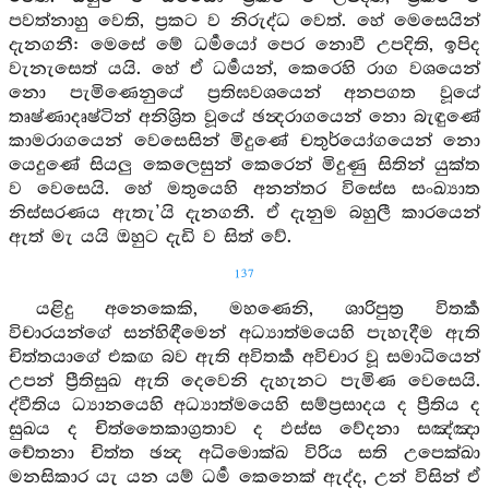
පවත්නාහු වෙති, ප්‍රකට ව නිරුද්ධ වෙත්. හේ මෙසෙයින්
දැනගනී: මෙසේ මේ ධර්‍මයෝ පෙර නොවී උපදිති, ඉපිද
වැනැසෙත් යයි. හේ ඒ ධර්‍මයන්, කෙරෙහි රාග වශයෙන්
නො පැමිණෙනුයේ ප්‍රතිඝවශයෙන් අනපගත වූයේ
තෘෂ්ණාදෘෂ්ටින් අනිශ්‍රිත වූයේ ඡන්‍දරාගයෙන් නො බැඳුණේ
කාමරාගයෙන් වෙසෙසින් මිදුණේ චතුර්යෝගයෙන් නො
යෙදුණේ සියලු කෙලෙසුන් කෙරෙන් මිදුණු සිතින් යුක්ත
ව වෙසෙයි. හේ මතුයෙහි අනන්තර විසේස සංඛ්‍යාත
නිස්සරණය ඇතැ’යි දැනගනී. ඒ දැනුම බහුලී කාරයෙන්
ඇත් මැ යයි ඔහුට දැඩි ව සිත් වේ.
137
යළිදු අනෙකෙකි, මහණෙනි, ශාරිපුත්‍ර විතර්‍ක
විචාරයන්ගේ සන්හිඳීමෙන් අධ්‍යාත්මයෙහි පැහැදීම ඇති
චිත්තයාගේ එකඟ බව ඇති අවිතර්‍ක අවිචාර වූ සමාධියෙන්
උපන් ප්‍රීතිසුඛ ඇති දෙවෙනි දැහැනට පැමිණ වෙසෙයි.
ද්වීතිය ධ්‍යානයෙහි අධ්‍යාත්මයෙහි සම්ප්‍රසාදය ද ප්‍රීතිය ද
සුඛය ද චිත්තෛකාග්‍රතාව ද ඵස්ස වේදනා සඤ්ඤා
චේතනා චිත්ත ඡන්‍ද අධිමොක්ඛ විරිය සති උපෙක්ඛා
මනසිකාර යැ යන යම් ධර්‍ම කෙනෙක් ඇද්ද, උන් විසින් ඒ