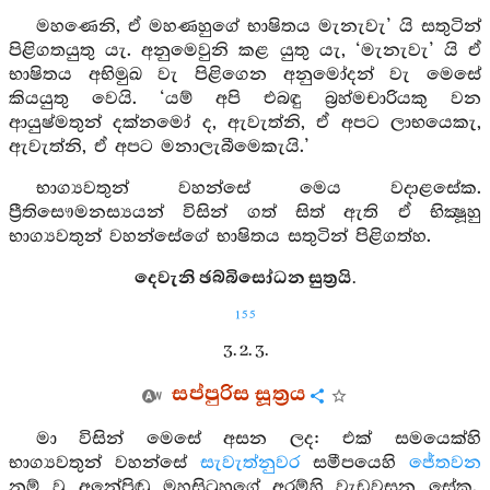
මහණෙනි, ඒ මහණහුගේ භාෂිතය මැනැවැ’ යි සතුටින්
පිළිගතයුතු යැ. අනුමෙවුනි කළ යුතු යැ, ‘මැනැවැ’ යි ඒ
භාෂිතය අභිමුඛ වැ පිළිගෙන අනුමෝදන් වැ මෙසේ
කියයුතු වෙයි. ‘යම් අපි එබඳු බ්‍රහ්මචාරියකු වන
ආයුෂ්මතුන් දක්නමෝ ද, ඇවැත්නි, ඒ අපට ලාභයෙකැ,
ඇවැත්නි, ඒ අපට මනාලැබීමෙකැයි.’
භාග්‍යවතුන් වහන්සේ මෙය වදාළසේක.
ප්‍රීතිසෞමනස්‍යයන් විසින් ගත් සිත් ඇති ඒ භික්‍ෂූහු
භාග්‍යවතුන් වහන්සේගේ භාෂිතය සතුටින් පිළිගත්හ.
දෙවැනි ඡබ්බිසෝධන සුත්‍රයි.
155
3. 2. 3.
සප්පුරිස සූත්‍රය
මා විසින් මෙසේ අසන ලද: එක් සමයෙක්හි
භාග්‍යවතුන් වහන්සේ
සැවැත්නුවර
සමීපයෙහි
ජේතවන
නම් වූ අනේපිඬු මහසිටුහුගේ අරම්හි වැඩවසන සේක.