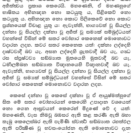
අර්‍හත්ත්‍වය ප්‍රකාශ කෙරෙයි. මහණෙනි, ඒ මහණහුගේ
භාෂිතය අභිනන්‍දන නො කටයුතු ය, පිළිකෙව් නො
කටයුතු ය. අභිනන්‍දන නො කොට පිලිකෙවේ නො කොට
ප්‍රශ්නයෙක් විචාළ යුතු ය: ඇවැත්නි, භාග්‍යවත් වූ සියල්ල
දන්නා වූ සියල්ල දක්නා වූ අර්‍හත් වූ සම්‍යක් සම්බුද්ධයන්
වහන්සේ විසින් මේ සතර වෝහාර කෙනෙක් මොනොවට
වදාරන ලදහ. කවර සතර කෙනෙක යත්: දක්නා ලද්දෙහි
දෘෂ්ටවාදී බව යැ. අසන ලද්දෙහි ශ්‍රැතවාදී බව යැ, ගන්‍ධ
රස ස්ප්‍රෂ්ටව්‍ය සඞ්‍ඛ්‍යාත මුතයෙහි මුතවාදී බව යැ,
ධර්‍මාලම්බන සඞ්‍ඛ්‍යාත විඥානයෙහි විඥානවාදී බව යැ.
ඇවැත්නි, භාග්‍යවත් වූ සියල්ල දන්නා වූ සියල්ල දක්නා වූ
අර්‍හත් වූ සම්‍යක් සම්බුද්ධයන් වහන්සේ විසින් මේ සතර
වෝහාර කෙනෙක් මොනොවට වදාරන ලදහ.
කෙසේ දන්නා වූ කෙසේ දක්නා වූ ඒ ආයුෂ්මත්හුගේ
සිත මේ සතර වෝහාරයන් කෙරෙහි උපාදාන වශයෙන්
නො ගෙන ආස්‍රවයන් කෙරෙන් මිදුණේ වේ ද යත්:
මහණෙනි, වැස නිමවූ බඹසර ඇති කළ කරණී ඇති බහා
තැබූ කෙලෙස්බර ඇති පැමිණි ස්වාර්‍ත්‍ථ සඞ්‍ඛ්‍යාත රහත්ඵල
ඇති පරික්‍ෂීණ වූ භවසංයෝජන ඇති මොනොවට දැන