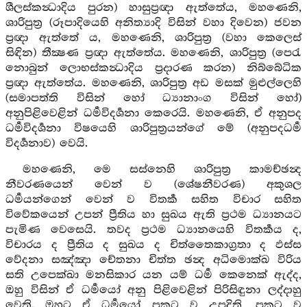
ශීලස්කන්‍ධාදිය පුරන) හාසුප්‍රඥා ඇත්තේය, මහණෙනි,
ශාරිපුත්‍ර (රූපාදියෙහි අනිත්‍යාදි විසින් වහා දිවෙන) ජවන
ප්‍රඥා ඇත්තේ ය, මහණෙනි, ශාරිපුත්‍ර (වහා කෙලෙස්
සිඳින) තීක්‍ෂණ ප්‍රඥා ඇත්තේය. මහණෙනි, ශාරිපුත්‍ර (පෙරැ
නොබුන් ලොභස්කන්‍ධාදිය ප්‍රදාරණ කරන) නිබ්බේධික
ප්‍රඥා ඇත්තේය. මහණෙනි, ශාරිපුත්‍ර අඩ මසක් මුළුල්ලෙහි
(සමාපත්ති විසින් හෝ ධ්‍යානාංග විසින් හෝ)
අනුපිළිවෙළින් ධර්‍මවිදර්‍ශනා කෙරෙයි. මහණෙනි, ඒ අනුපද
ධර්‍මවිදර්‍ශනා විෂයෙහි ශාරිපුත්‍රයන්ගේ මේ (අනුපදධර්‍ම
විදර්‍ශනාව) වෙයි.
මහණෙනි, මෙ සස්නෙහි ශාරිපුත්‍ර කාමච්ඡන්‍ද
නීවරණයෙන් වෙන් ව (ශේෂනීවරණ) අකුශල
ධර්‍මයන්ගෙන් වෙන් ව විතර්‍ක සහිත විචාර සහිත
විවේකයෙන් උපන් ප්‍රීතිය හා සුඛය ඇති ප්‍රථම ධ්‍යානයට
පැමිණ වෙසෙයි. තවද ප්‍රථම ධ්‍යානයෙහි විතර්‍කය ද,
විචාරය ද ප්‍රීතිය ද සුඛය ද චිත්තෛකාග්‍රතා ද ඵස්ස
වේදනා සඤ්ඤා චේතනා චිත්ත ඡන්‍ද අධිමොක්ඛ විරිය
සති උපෙක්ඛා මනසිකාර යන යම් ධර්‍ම කෙනෙක් ඇද්ද,
ඔහු විසින් ඒ ධර්‍මයෝ අනු පිළිවෙළින් පිරිසිඳුනා ලද්දාහු
වෙති. ඔහුට ඒ ධර්‍මයෝ ප්‍රකට ව උපදිති, ප්‍රකට ව