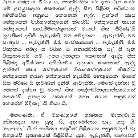
රූපය අබල ය, විරාග ය, අනස්වාසික යයි දැන රූප යෙහි
යම් උපයුපාදාන කෙනෙක් ඇද්ද සිත පිළිබඳ අධිෂ්ඨාන
අභිනිවේශ අනුශය කෙනෙක් ඇද්ද උන්ගේ ක්‍ෂය
හේතුයෙන් විරාගහේතුයෙන් නිරෝධ හේතුයෙන් ත්‍යාග
හේතුයෙන් හැරැපීම්හේතුයෙන් මාගේ සිත මිදිණැ’යි
නුවණින් දනිමි. ඇවැත්නි, මම වේදනාව ... ඇවැත්නි, මම
සංඥාව ... ඇවැත්නි, මම සංස්කාරයන් ... ඇවැත්නි, මම
විඥානය අබල ය විරාග ය අනාස්වාසික යැ’ යි දැන
විඥානයෙහි යම් උපය-උපාදාන කෙනෙක් ඇද්ද සිත
පිළිබඳ අධිෂ්ඨාන අභිනිවේශ අනුශය කෙනෙක් ඇද්ද
උන්ගේ ක්‍ෂය හේතුයෙන් විරාගහේතුයෙන් නිරෝධ
හේතුයෙන් ත්‍යාග හේතුයෙන් හැරැපීම් හේතුයෙන් ‘මාගේ
සිත මිදිණැ’යි නුවණින් දනිමි. ඇවැත්නි, මෙසේ දන්නා වූ
මෙසේ දක්නා වූ මාගේ සිත පඤ්චෝපාදානස්කන්‍ධයන්
කෙරෙහි උපාදාන වශයෙන් නො ගෙන ආස්‍රවයන්
කෙරෙන් මිදිණැ’ යි කියා යි.
මහණෙනි, ඒ මහණහුගේ භාෂිතය ‘මැනැවැ’යි
අභිනන්‍දන කළ යුතු යි, අනුමෝදනා කළ යුතු යි.
‘මැනැවැ’ යි ඒ භාෂිතය සතුටින් පිළිගෙන අනුමෝදන් වැ
මතුයෙහි ප්‍රශ්නයෙක් පිළිවිසිය යුතු: ඇවැත්නි, භාග්‍යවත්