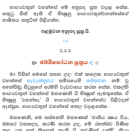
භාග්‍යවතුන් වහන්සේ මේ අනුපද සුත වදාළ සේක.
සතුටු සිත් ඇති ඒ භික්‍ෂූහු භාග්‍යවතුන්වහන්සේගේ
භාෂිතය සතුටින් පිළිගත්හ.
පළමුවන අනුපද සූත්‍ර යි.
143
3. 2. 2.
ඡබ්බිසෝධන සූත්‍රය
මා විසින් මෙසේ අසන ලද: එක් කලෙක භාග්‍යවතුන්
වහන්සේ
සැවැත්නුවර
සමීපයෙහි
ජේතවන
නම් වූ
අනේපිඬු සිටුහුගේ අරම්හි වැඩවාසය කරන සේක. එකල්හි
භාග්‍යවතුන් වහන්සේ මහණෙනි යි භික්‍ෂූන් ඇමතූසේක. ඒ
භික්‍ෂූහු ‘වහන්සැ’ යි භාග්‍යවතුන් වහන්සේට පිළිවදන්
ඇස්සූහ. භාග්‍යවතුන් වහන්සේ තෙල වදාළසේක.
මහණෙනි, මෙ සස්නෙහි මහණෙක් ‘ජාතිය ක්‍ෂය විය,
බඹසර වසනලද, කරණී කරන ලද, මේ රහත්බව පිණිස
කළ යුතු අන් කිසෙක් නැති යි නුවණින් දන්මි’ කියා