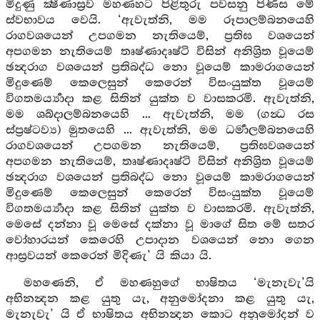
මිදුණු ක්‍ෂීණාස්‍රව මහණහට පිළිතුරු පවසනු පිණිස මේ
ස්වභාවය වෙයි. ‘ඇවැත්නි, මම රූපාලම්බනයෙහි
රාගවශයෙන් උපගමන නැතියෙම්, ප්‍රතිඝ වශයෙන්
අපගමන නැතියෙම් තෘෂ්ණාදෘෂ්ටි විසින් අනිශ්‍රිත වූයෙම්
ඡන්‍දරාග වශයෙන් ප්‍රතිබද්ධ නො වූයෙම් කාමරාගයෙන්
මිදුණෙම් කෙලෙසුන් කෙරෙන් විසංයුක්ත වූයෙම්
විගතමර්‍ය්‍යාදා කළ සිතින් යුක්ත ව වාසකරමි. ඇවැත්නි,
මම ශබ්දාලම්බනයෙහි ... ඇවැත්නි, මම (ගන්‍ධ රස
ස්ප්‍රෂ්ටව්‍ය) මුතයෙහි ... ඇවැත්නි, මම ධර්‍මාලම්බනයෙහි
රාගවශයෙන් උපගමන නැතියෙම්, ප්‍රතිඝවශයෙන්
අපගමන නැතියෙම්, තෘෂ්ණාදෘෂ්ටි විසින් අනිශ්‍රිත වූයෙම්
ඡන්‍දරාග වශයෙන් ප්‍රතිබද්ධ නො වූයෙම් කාමරාගයෙන්
මිදුණෙම් කෙලෙසුන් කෙරෙන් විසංයුක්ත වූයෙම්
විගතමර්‍ය්‍යාදා කළ සිතින් යුක්ත ව වාසකරමි. ඇවැත්නි,
මෙසේ දන්නා වූ මෙසේ දක්නා වූ මාගේ සිත මේ සතර
වෝහාරයන් කෙරෙහි උපාදාන වශයෙන් නො ගෙන
ආස්‍රවයන් කෙරෙන් මිදිණැ’ යි කියා යි.
මහණෙනි, ඒ මහණහුගේ භාෂිතය ‘මැනැවැ’යි
අභිනන්‍දන කළ යුතු යැ, අනුමෝදනා කළ යුතු යැ,
මැනැවැ’ යි ඒ භාෂිතය අභිනන්‍දන කොට අනුමෝදන් ව