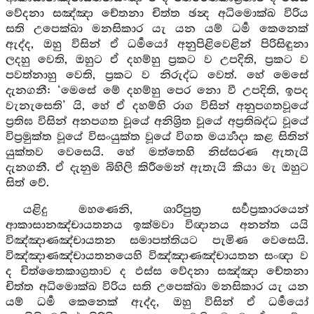
වේදනා සඤ්ඤා චේතනා චිත්ත ඡන්‍ද අධිමොක්ඛ විරිය
සති උපෙක්ඛා මනසිකාර යැ යන යම් ධර්‍ම කෙනෙක්
ඇද්ද, ඔහු විසින් ඒ ධර්‍මයෝ අනුපිළිවෙළින් පිරිසිඳුනා
ලදහු වෙති, ඔහුට ඒ දහම්හු ප්‍රකට ව උපදිති, ප්‍රකට ව
පවත්නාහු වෙති, ප්‍රකට ව නිරුද්ධ වෙත්. හේ මෙසේ
දැනගනී: ‘මෙසේ මේ දහම්හු පෙර නො වී උපදිති, ඉපද
වැනැසෙති’ යි, හේ ඒ දහම්හි රාග විසින් අනුපගතවූයේ
ප්‍රතිඝ විසින් අනපගත වූයේ අනිශ්‍රිත වූයේ අප්‍රතිබද්ධ වූයේ
විප්‍රමුක්ත වූයේ විසංයුක්ත වූයේ විගත මර්‍ය්‍යාදා කළ සිතින්
යුක්තව වෙසෙයි. හේ මත්තෙහි නිස්සරණ ඇතැයි
දැනගනී. ඒ දැනුම බිහිලි කිරීමෙන් ඇතැයි කියා මැ ඔහුට
සිත් වේ.
යළිදු මහණෙනි, ශාරිපුත්‍ර සර්‍වප්‍රකාරයෙන්
ආකාසානඤ්චායතනය ඉක්මවා විඥානය අනන්ත යයි
විඤ්ඤාණඤ්චායතන සමාපත්තියට පැමිණ වෙසෙයි.
විඤ්ඤාණඤ්චායතනයෙහි විඤ්ඤාණඤ්චායතන සංඥා ව
ද චිත්තෛකාග්‍රතාව ද ඵස්ස වේදනා සඤ්ඤා චේතනා
චිත්ත අධිමොක්ඛ විරිය සති උපෙක්ඛා මනසිකාර යැ යන
යම් ධර්‍ම කෙනෙක් ඇද්ද, ඔහු විසින් ඒ ධර්‍මයෝ