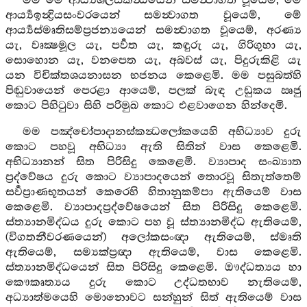
මම මේ ආර්‍ය්‍යශීලස්කන්‍ධයෙන් සමන්‍වාගත වූයෙම්, මේ
ආර්‍ය්‍යඉන්‍ද්‍රියසංවරයෙන් සමන්‍වාගත වූයෙම්, මේ
ආර්‍ය්‍යස්මෘතිසම්ප්‍රජන්‍යයෙන් සමන්‍වාගත වූයෙම්, අරණ්‍ය
යැ, වෘක්‍ෂමූල යැ, පර්‍වත යැ, කඳුරු යැ, ගිරිගුහා යැ,
සොහොන යැ, වනපෙත යැ, අබවස් යැ, පිදුරුකිළි යැ
යන විචික්තශයනාසන භජනය කෙළෙමි. මම පසුබත්හි
පිඬුවායෙන් පෙරළා ආයෙම්, පලක් බැඳ උඩුකය ඍජු
කොට පිහිටුවා සිහි පරිමුඛ කොට එළවාගෙන හින්දෙමි.
මම පඤ්චෝපාදානස්කන්‍ධලෝකයෙහි අභිධ්‍යාව දුරු
කොට පහවූ අභිධ්‍යා ඇති සිතින් වාස කෙළෙමි.
අභිධ්‍යානන් සිත පිරිසිදු කෙළෙමි. ව්‍යාපාද සංඛ්‍යාත
ප්‍රද්වේෂය දුරු කොට ව්‍යාපාදයෙන් තොරවූ සිතැත්තෙම්
සර්‍වප්‍රාණභූතයන් කෙරෙහි හිතානුකම්පා ඇතියෙම් වාස
කෙළෙමි. ව්‍යාපාදප්‍රද්වේෂයෙන් සිත පිරිසිදු කෙළෙමි.
ස්ත්‍යානමිද්ධය දුරු කොට පහ වූ ස්ත්‍යානමිද්ධ ඇතියෙම්,
(විගතනීවරණයෙන්) අලෝකසංඥා ඇතියෙම්, ස්මෘති
ඇතියෙම්, සම්‍යක්ප්‍රඥා ඇතියෙම්, වාස කෙළෙමි.
ස්ත්‍යානමිද්ධයෙන් සිත පිරිසිදු කෙළෙමි. ඖද්ධත්‍යය හා
කෞකෘත්‍යය දුරු කොට උද්ධතභාව නැතියෙම්,
අධ්‍යාත්මයෙහි මොනොවට සන්හුන් සිත් ඇතියෙම් වාස