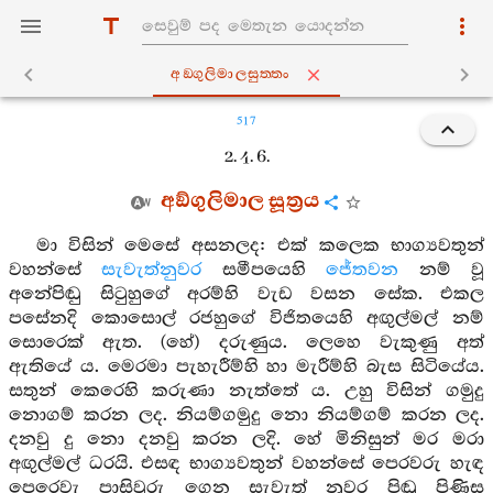
අඞ‍්ගුලිමාලසුත‍්තං
517
2. 4. 6.
අඞ්ගුලිමාල සූත්‍රය
මා විසින් මෙසේ අසනලද: එක් කලෙක භාග්‍යවතුන්
වහන්සේ
සැවැත්නුවර
සමීපයෙහි
ජේතවන
නම් වූ
අනේපිඬු සිටුහුගේ අරම්හි වැඩ වසන සේක. එකල
පසේනදි කොසොල් රජහුගේ විජිතයෙහි අඟුල්මල් නම්
සොරෙක් ඇත. (හේ) දරුණුය. ලෙහෙ වැකුණු අත්
ඇතියේ ය. මෙරමා පැහැරීම්හි හා මැරීම්හි බැස සිටියේය.
සතුන් කෙරෙහි කරුණා නැත්තේ ය. උහු විසින් ගමුදු
නොගම් කරන ලද. නියම්ගමුදු නො නියම්ගම් කරන ලද.
දනවු දු නො දනවු කරන ලදි. හේ මිනිසුන් මර මරා
අඟුල්මල් ධරයි. එසඳ භාග්‍යවතුන් වහන්සේ පෙරවරු හැඳ
පෙරෙවැ පාසිවුරු ගෙන සැවැත් නුවර පිඬු පිණිස