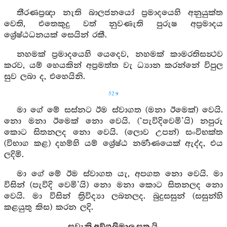
තීරණප්‍රඥා නැති බාලජනයෝ ප්‍රමාදයෙහි අනුයුක්ත
වෙති, එතෙකුදු වත් නුවණැති පුරුෂ අප්‍රමාදය
ශ්‍රේෂ්ඨධනයක් සෙයින් රකී.
නහමක් ප්‍රමාදයෙහි යෙදෙව, නහමක් කාමරතිසන්‍ථව
කරව, යම් හෙයකින් අප්‍රමත්ත වැ ධ්‍යාන කරන්නේ විපුල
සුව ලබා ද, එහෙයිනි.
529
මා ගේ මේ සස්නට ඊම ස්වාගත (මනා ඊමෙක්) වෙයි.
නො මනා ඊමෙක් නො වෙයි. (‘පැවිදිවෙමි’යි) නපුරු
කොට සිතනලද නො වෙයි. (ලොව උපන්) සංවිභක්ත
(විභාග කළ) දහම්හි යම් ශ්‍රේෂ්ඨ නර්‍මාණයෙක් ඇද්ද, එය
ලදිමි.
මා ගේ මේ ඊම ස්වාගත යැ, අපගත නො වෙයි. මා
විසින් (පැවිදි වෙමි’යි) නො මනා කොට සිතනලද නො
වෙයි. මා විසින් ත්‍රිවිද්‍යා ලබනලද. බුදුසසුන් (සසුන්හි
කළයුතු කිස) කරන ලදි.
සවැනි අඞ්ගුලිමාල සූත්‍ර යි.