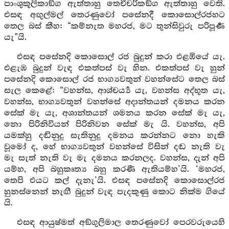
පාංශුකූලිකාඞ්ග ඇත්තාහු තෙචීචරිකඞ්ග ඇත්තාහු වෙති.
එසඳ අඟුල්මල් තෙරණුවෝ පසේනදී කොසොල්රජහට
තෙල බස් කීහ: “කම්නැත මහරජ, මට තුන්සිවුරු පරිපූර්‍ණ
යැ”යි.
එසඳ පසේනදි කොසොල් රජ බුදුන් කරා එළඹියේ යැ.
එළැඹ බුදුන් වැඳ එකත්පස් වැ හින. එකත්පස් වැ හුන්
පසේනදි කොසොල් රජ භාග්‍යවතුන් වහන්සේට තෙල බස්
සැල කෙළේ: “වහන්ස, ආශ්චර්‍ය්‍ය යැ, වහන්ස අද්භූත යැ,
වහන්ස, භාග්‍යවතුන් වහන්සේ අදාන්තයන් දමනය කරන
සේක් මැ යැ, අශාන්තයන් ශමනය කරන සේක් මැ යැ,
නො පිරිනිවියන් පිරිනිවන සේක් මැ යි. වහන්ස, අපි
යමක්හු දඬිනුදු සැතිනුදු දමනය කරන්නට නො හැකි
වූමෝ ද, හේ භාග්‍යවතුන් වහන්සේ විසින් දඬ නැති වැ
මැ සැත් නැති වැ මැ දමනය කරනලද. වහන්ස, දැන් අපි
යම්හ, අපි බහුකෘත්‍ය බහු කරණී ඇතියම්හ’යි. ‘මහරජ,
තෙපි එයට කල් දැනැ’යි. එසඳ පසේනදි කොසොල්රජ
හුනස්නෙන් නැඟී බුදුන් වැඳ පැදකුණු කොට නික්ම ගියේ
යි.
එසඳ ආයුෂ්මත් අඞ්ගුලිමාල තෙරණුවෝ පෙරවරුයෙහි