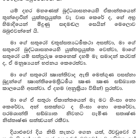
යම් දහර මහණෙක් බුද්ධශාසනයෙහි ඒකාන්තයෙන්
තුන්දොරින් යුක්තප්‍රයුක්ත වැ වාස කෙරේ ද, හේ අභ්‍ර
හිමාදියෙන් මිදුණු සඳමඬල සෙයින් මෙලොව
බබුළුවන්නේ යි.
මා ගේ සතුරෝ චතුස්සත්‍යධර්‍මකථා අසත්වා, මා ගේ
සතුරෝ බුද්ධශාසනයෙහි යුක්තප්‍රයුක්ත වෙත්වා, මාගේ
සතුරෝ යම් සත්පුරුෂ කෙනෙක් දහම් මැ සමාදන් කරවත්
ද, ඒ මනුෂ්‍යයන් භජනය කෙරෙත්වා.
මා ගේ සතුරෝ ක්‍ෂාන්තිවාද ඇති මෙත්ගුණ පසස්නා
බුදුන්ගේ ක්‍ෂාන්තිමෛත්‍රිධර්‍මය ක්‍ෂණ ක්‍ෂණ සඞ්ඛ්‍යාත
කාලයෙහි අසත්වා. ඒ දහම (අනුක්‍රියා විසින්) පුරත්වා.
මා ගේ ඒ සතුරා ඒකාන්තයෙන් මැ මට හිංසා නො
කෙරේවා, අන් සතක්හට ද හිංසා නො කෙරේවා,
පරමශාන්ති සඞ්ඛ්‍යාත නිවනට පැමිණ සතෘෂ්ණ
නිස්තෘෂ්ණ සත්ත්‍වයන් රකීවා.
දියාළුවෝ දිය නිසි තැනට ගෙන යත්, ඊවඩුවෝ ඊ