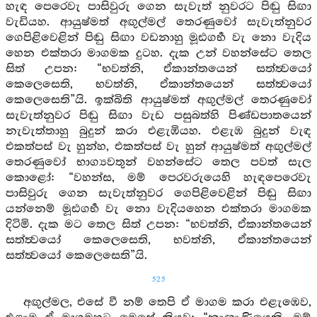
හැඳ පෙරෙවැ පාසිවුරු ගෙන සැවැත් නුවරට පිඬු සිඟා
වැඩියහ. ආයුෂ්මත් අඟුල්මල් තෙරණුවෝ සැවැත්නුවර
ගෙපිළිවෙළින් පිඬු සිඟා වඩනාහු මූඪගර්‍භ වැ නො වැදිය
හෙන එක්තරා මාගමක දුටහ. දැක උන් වහන්සේට තෙල
සිත් උපන: “භවත්නි, ඒකාන්තයෙන් සත්ත්‍වයෝ
කෙලෙසෙති, භවත්නි, ඒකාන්තයෙන් සත්ත්‍වයෝ
කෙලෙසෙති”යි. ඉක්බිති ආයුෂ්මත් අඟුල්මල් තෙරණුවෝ
සැවැත්නුවර පිඬු සිඟා වැඩ පසුබත්හි පිණ්ඩපාතයෙන්
නැවැත්තාහු බුදුන් කරා එළැඹියහ. එළැඹ බුදුන් වැඳ
එකත්පස් වැ හුන්හ, එකත්පස් වැ හුන් ආයුෂ්මත් අඟුල්මල්
තෙරණුවෝ භාග්‍යවතුන් වහන්සේට තෙල පවත් සැල
කොළෝ: “වහන්ස, මම් පෙරවරුයෙහි හැඳපෙරෙවැ
පාසිවුරු ගෙන සැවැත්නුවර ගෙපිළිවෙළින් පිඬු සිඟා
යන්නෙම් මූඪගර්‍භ වැ නො වැදියහෙන එක්තරා මාගමක
දිටිමි. දැක මට තෙල සිත් උපන: “භවත්නි, ඒකාන්තයෙන්
සත්ත්‍වයෝ කෙලෙසෙති, භවත්නි, ඒකාන්තයෙන්
සත්ත්‍වයෝ කෙලෙසෙති”යි.
525
අඟුල්මල, එසේ වී නම් තෙපි ඒ මාගම කරා එළැඹෙව,