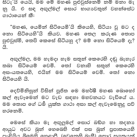
සිටැ’යි යෙයි, මම මේ මහණ පුළුවුස්නෙම් නම් මනා මැ
නු යි. එ සඳ අඟුල්මල් සොර භාග්‍යවතුන් වහන්සේට
ගාථායෙන් කී:
“මහණ, යෙමින් සිටියෙමි’යි කියෙහි, සිටියා වූ මට ද
නො සිටියෙහි”යි කියව. මහණ තෙල කරුණ තොප
පුළුවුස්මි, තෙපි කෙසේ සිටියහු ද? මම් නො සිටියෙම් දැ?
යි.
අඟුල්මල, මම හැමදා හැම සතුන් කෙරෙහි දඬු බැහැර
තබා සිටියෙම් වෙමි. තෝ වනාහි සතුන් කෙරෙහි
අසංයතයෙහි, එයින් මම සිටියෙම් වෙමි. තෝ නො
සිටියෙහි යි.
දෙව්මිනිසුන් විසින් පූජිත මෙ මහර්ෂී මහණ බොහෝ
කල් ඇවෑමෙන් මට වැඩ සඳහා මහවනයට වැඩියේ ය.
මම තොප ගේ ධර්‍ම යුක්ත ගාථා අසා කල් ඇවෑමෙනුදු පව්
හරනෙමි.
මෙසේ කියා මැ අඟුලුමල් සොර ඛඞ්ග හා තදන්‍ය
ආයුධ අවට බුන් හෙබෙහි එක් පස බුන් ප්‍රපාතයෙහි
පැළිගිය බිමෙහි හෙළාපී. (වෙනෙහි බැහී) සොර සුගතයන්