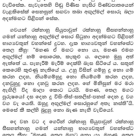
වැඩිසේක. සැවැතෙහි පිඬු පිණිස හැසිර පිණ්ඩපාතයෙන්
වැළකිසේක් සෙනසුන් සඟවා තබා අඟුල්මල් සොරු බලා
අදන්මඟට පිළිපන් සේක.
ගවයන් රක්නාහු සියුපාවුන් රක්නාහු සීසහන්නාහු
ගමන් යන්නාහු අඟුල්මල් සොර සිටුනා අදන්මඟට පිළිපන්
භාග්‍යවතුන් වහන්සේ දුටහ. දැක භාග්‍යවතුන් වහන්සේට
තෙල කීහු: “මහණ ඒ මඟට නො යා, මහණ එමඟ
අඟුල්මල් නම් සොරෙක, කැකුළු ය. ලෙහෙ මුසු අත්
ඇත්තේ ය. පැහැරීම් මැරීම් දෙක්හි බැස සිටියේ ය. සතුන්
කෙරෙහි කුළුණු නැතියේ ය. උහු විසින් ගම්හු දු නො ගම්
කරන ලදහ, නියම්ගම්හුදු නො නියම්ගම් කරන ලදහ,
දනවුහුදු නො දනවු කරන ලදහ. හේ මිනිසුන් මර මරා
ඇඟිලි විද මාලා කොට ධරයි. මහණ, තෙල මගට
පුරුෂයෝ දස දෙන දු විසි-තිස්-සතලිස්-පනස් දෙන දු වග
වග වැ යෙති. ඔහුදු අඟුල්මල් සොරහුගේ අතැ නස්ති”යි.
මෙසේ කී කල්හි බුදුහු නො බැණ නැඟී වැඩියෝ.
දෙ වන වට ද ගෙරින් රක්නාහු සියුපාවුන් රක්නාහු
සීසහන්නාහු ගමන් යන්නාහු භාග්‍යවතුන් වහන්සේට
තෙල කීහු: “මහණ, තෙල මඟට නො යා. මහණ, තෙල