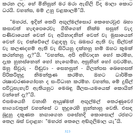
කරන ලද. හේ මිනිසුන් මර මරා ඇඟිලි විද මාලා කොට
ධරයි. වහන්ස, මම් උහු වළකාලමි”යි.
“මහරජ, ඉදින් තෙපි අඟුල්මල්සොර කෙහෙරවුළු බහා
කසාවත් හැඳපෙරෙවැ ගිහිගෙන් නික්ම සසුන් වැද
පණිවායෙන් වෙන් වැ අයිනාදනින් වෙන් වැ මුසායෙන්
වෙන් වැ එක්වේලේ වළඳනු වැ බඹසර ඇති වැ සිල්වත්
වැ කලණදහම් ඇති වැ සිටියහු දක්නහු නම් ඔහට කුමක්
කරන්නහු දැ?”යි. “වහන්ස, අපි අභිවාදන හෝ කරම්හ,
දැක හුනස්නෙන් හෝ නැඟෙම්හ, අසුනින් හෝ පවරම්හ,
ඔහු සිවුරු - පිඬුවා - සෙනසුන් - ගිලන්පස බෙහෙසත්
පිරිකරිනුදු නිමන්ත්‍රණ කරම්හ, ඔහට ධාර්මික
රක්‍ෂාවරණගෝපන ද සංවිධාන කරම්හ. වහන්ස, මේ දුසිල්
පවිටුසැහැවි ඇතියහුට මෙබඳු ශීලසංයමයෙක් කොයින්
වන්නේ දැ?”යි.
එසමයෙහි වනාහි ආයුෂ්මත් අඟුල්මල් තෙරණුවෝ
භාග්‍යවතුන් වහන්සේ ට නුදුරෙහි හුන්නාහු වෙති. එසඳ
බුදුහු දකුණත නඟාගෙන පසේනදි කොසොල් රජහට
තෙල බස් වදාළහ: “මහරජ තෙලෙ අඞ්ගුලිමාල යැ”යි.
523