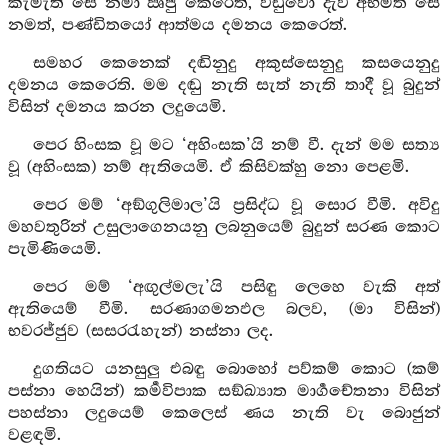
කැමැති සේ නමා ඍජු කෙරෙත්, වඩුවෝ දැව අභිමත සේ
නමත්, පණ්ඩිතයෝ ආත්මය දමනය කෙරෙත්.
සමහර කෙනෙක් දඬිනුදු අකුස්සෙනුදු කසයෙනුදු
දමනය කෙරෙති. මම දඬු නැති සැත් නැති තාදී වූ බුදුන්
විසින් දමනය කරන ලදුයෙමි.
පෙර හිංසක වූ මට ‘අහිංසක’යි නම් වී. දැන් මම සත්‍ය
වූ (අහිංසක) නම් ඇතියෙමි. ඒ කිසිවක්හු නො පෙළමි.
පෙර මම් ‘අඞ්ගුලිමාල’යි ප්‍රසිද්ධ වූ සොර වීමි. අවිදු
මහවතුරින් උසුලාගෙනයනු ලබනුයෙම් බුදුන් සරණ කොට
පැමිණියෙමි.
පෙර මම් ‘අඟුල්මලැ’යි පසිඳු ලෙහෙ වැකි අත්
ඇතියෙම් වීමි. සරණාගමනඵල බලව, (මා විසින්)
භවරජ්ජුව (සසරරැහැන්) නස්නා ලද.
දුගතියට යනසුලු එබඳු බොහෝ පව්කම් කොට (කම්
පස්නා හෙයින්) කර්‍මවිපාක සඞ්ඛ්‍යාත මාර්‍ගචේතනා විසින්
පහස්නා ලදුයෙම් කෙලෙස් ණය නැති වැ බොජුන්
වළඳමි.