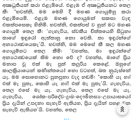
අක්‍ෂධූර්‍තයන් කරා එළැඹියේ. එළැඹ ඒ අක්‍ෂධූර්‍තයනට තෙල
කී: “භවත්නි, මම මෙහි දී මහණ ගොයුම්හු කරා
එළැඹියෙමි. එළැඹ මහණ ගොයුමන් සකසා වැඳ
එකත්පසෙකැ හිනිමි. භවත්නි, එකත්පස් ව හුන් මට මහණ
ගොයුම් තෙල කී: ‘ගැහැවිය, ස්වකීය චිත්තයෙහි සිටුනා
තාගේ ඉඳුරෝ ඇත්තාහු නො වෙති. තා ඉඳුරන්ගේ
අන්‍යථාත්‍වයෙකැ’යි. භවත්නි, මම මෙසේ කී කල මහණ
ගොයුම්හට තෙල කීමි: ‘වහන්ස, මා ඉඳුරන්ගේ
අන්‍යථාත්‍වයෙක් කිම නො වේ ද? වහන්ස, මාගේ ප්‍රිය
මනාප වූ එක් මැ පුත් කලුරිය කෙළේ. ඔහුගේ
කාලක්‍රියායෙන් කර්‍මාන්තයෝ නො වටහත්, බත නුරුස්නේ
යැ. මම සොහොනට පුනපුනා වැද හඬමි: “කොහි යැ හා!
එක් මැ පුතැ, කොහි යැ හා!! එක් මැ පුතැ’යි. ගැහැවිය,
තෙල එසේ මැ යැ. ගැහැවිය, තෙල එසේ මැ යැ.
ගැහැවිය, ශෝක-පරිදේව-දුඃඛ-දෞර්‍මනස්‍ය-උපායාසයෝ
ප්‍රිය දැයින් උපදනා සැහැවි ඇතියහ, ප්‍රිය දැයින් පහළ වන
සැහැවි ඇතියහ’යි. වහන්ස, තෙල
533
මෙසේ කුමට නම් වේ ද? ශෝක-පරිදේව-දුඃඛ-