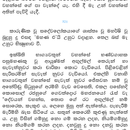
වහන්සේ ගේ පා වැන්දේ යැ. එහි දී මැ උන් වහන්සේ
අතින් පැවිදි යැදී.
521
කාරුණික වූ සදේවලෝකයාගේ ශාස්තෘ වූ මහර්ෂි වූ
බුදුහු දු එසඳ ‘මහණ එ’යි උහුට වදාළහ. තෙල බස් මැ
උහුට භික්‍ෂුභාව වී.
ඉක්බිති භාග්‍යවතුන් වහන්සේ භණ්ඩගාහක
පසුමහණකු වූ ආයුෂ්මත් අඟුල්මල් තෙරුන් හා
සැවැත්නුවර කරා චාරිකා කොට වැඩියෝ. පිළිවෙළින්
සැරිසරමින් සැවැත් නුවර වැඩියෝ. එකල්හි වනාහි
භාග්‍යවතුන් වහන්සේ සැවැත් නුවර ජේතවන නම් වූ
අනේපිඬු සිටුහුගේ අරම්හි වැඩ වෙසෙති, එකල පසේනදි
කොසොල් රජහුගේ ගෙවත්දොර මහජනයෝ රැස් වැ
“දේවයන් වහන්ස, තොප ගේ රට අඟුල්මල් නම්
සොරෙක, කැකුළු ය, ලෙහෙ මුසු අත් ඇත්තේය. පැහැරීම්
මැරීම්හි බැස සිටියේ ය. සතුන් කෙරෙහි කුළුණු නැත්තේ
ය. උහු විසින් ගම්හුදු නො ගම් කරන ලදහ, නියම්ගම්හුදු
නො නියම්ගම් කරන ලදහ. දනවුහු දු නො දනවු කරන