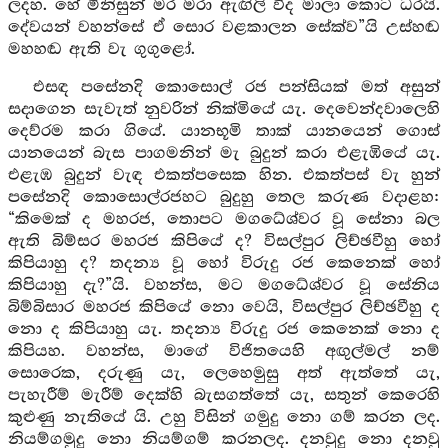
ලදහ. හේ මිනිසුන් මර මරා ඇඟිලි විද මාලා කොට ධරයි.
දේවයන් වහන්සේ ඒ සොර වළකාලන සේක්ව”යි උස්හඬ
මහහඬ ඇති වැ ගුගුළෝ.
එසඳ පසේනදි කොසොල් රජ පන්සියක් මත් අසුන්
සදාගෙන සැවැත් නුවරින් නික්මියේ යැ. දෙවෙන්දවාලෙහි
දෙව්රම කරා ගියේ. යානභූමි තාක් යානයෙන් ගොස්
යානයෙන් බැස පාගමනින් මැ බුදුන් කරා එළැඹියේ යැ.
එළැඹ බුදුන් වැඳ එකත්පසෙක හින. එකත්පස් වැ හුන්
පසේනදි කොසොල්රජහට බුදුහු තෙල කරුණ වදාළහ:
“කිමෙක් ද මහරජ, තොපට මගධේශ්වර වූ සේනා බල
ඇති බිම්සර මහරජ කිපියේ ද? විසල්පුර ලිච්ඡවීහු හෝ
කිපියාහු ද? තදන්‍ය වූ හෝ විරුදු රජ කෙනෙක් හෝ
කිපියාහු දැ?”යි. වහන්ස, මට මගධේශ්වර වූ සේනිය
බිම්බිසාර මහරජ කිපියේ නො වෙයි, විසල්පුර ලිච්ඡවීහු ද
නො ද කිපියාහු යැ. තදන්‍ය විරුදු රජ කෙනෙක් නො ද
කිපියහ. වහන්ස, මාගේ විජිතයෙහි අඟුල්මල් නම්
සොරෙක, දරුණු යැ, ලෙහෙමුසු අත් ඇත්තේ යැ,
පැහැරීම් මැරීම් දෙක්හි බැසගත්තේ යැ, සතුන් කෙරෙහි
කුළුණු නැතියේ යි. උහු විසින් ගමුදු නො ගම් කරන ලද.
නියම්ගමුදු නො නියම්ගම් කරනලද. දනවුදු නො දනවු