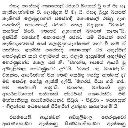
එසඳ පසේනදි කොසොල් රජහට බියෙක් වූ යේ මැ යැ
තැතිගැන්මෙක් වී. ලොමුදහ වී මැ යි. එසඳ බුදුහු බියපත්
තැතිගත් ලොමුදහගත් පසේනදි කොසොල් රජහු දැන
පසේනදි කොසොල් රජහට තෙල වදාළහ: “මහරජ,
නහමක් බියව, තොපට උහුගෙන් බියෙක් නැතැ”යි.
ඉක්බිති පසේනදි කොසොල් රජහට යම් බියෙක් හෝ
තැතිගැන්මෙක් හෝ ලොමුදහගැන්මෙක් හෝ වී නම් ඒ
සන්හින. ඉක්බිති පසේනදි කොසොල් රජ අඟුල්මල්
තෙරණුවන් කරා එළැඹියේ යැ. එළැඹ ආයුෂ්මත් අඟුල්මල්
තෙරණුවන්ට තෙල බස් කී: “වහන්ස, අපගේ ආර්‍ය්‍ය වූ
අඞ්ගුලිමාල තෙරණුවෝ දැ?”යි. ‘එසේ යැ මහරජැ’යි.
වහන්ස, ආර්‍ය්‍යන්ගේ පිය තෙම කෙබඳු ගෝත්‍ර ඇත්තේ ද?
මව කෙබඳු ගෝත්‍ර ඇත්තී දැ?යි. ‘මහරජ, පියා ගර්‍ග නම,
මව මන්තානී නමු’යි. වහන්ස, මන්තානී පුත්‍ර
ආර්‍ය්‍යගර්ගයෝ සස්නෙහි අභිරමණ කෙරෙත්වා, මම
මන්තානීපුත්‍ර ආර්‍ය්‍යගර්ගයනට සිවුරු - පිඬුවා - සෙනසුන්
- ගිලන්පස බෙහෙසත් පිරිකරින් උත්සුක කරන්නෙමි’යි.
එසමයෙහි ආයුෂ්මත් අඞ්ගුලිමාල තෙරණුවෝ
ආරණ්‍යකාඞ්ග ඇත්තාහු පිණ්ඩපාතිකාඞ්ග ඇත්තාහු