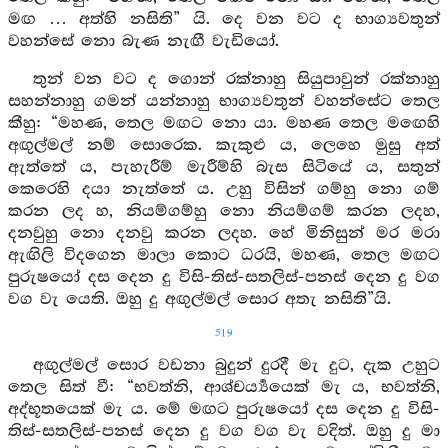
මඟ … අත්හි නසිති” යි. දෙ වන වට ද භාග්‍යවතුන්
වහන්සේ නො බැණ නැඟී වැඩියෝ.
තුන් වන වට ද ගොන් රක්නාහු සියුපාවුන් රක්නාහු
සහන්නාහු ගමන් යන්නාහු භාග්‍යවතුන් වහන්සේට තෙල
කීහු: “මහණ, තෙල මඟට නො යා. මහණ තෙල මඟෙහි
අඟුල්මල් නම් සොරෙක. කැකුළු ය, ලෙහෙ මුසු අත්
ඇත්තේ ය, පැහැරීම් මැරීම්හි බැස සිටියේ ය, සතුන්
කෙරෙහි දයා නැත්තේ ය. උහු විසින් ගම්හු නො ගම්
කරන ලද හ, නියම්ගම්හු නො නියම්ගම් කරන ලදහ,
දනවුහු නො දනවු කරන ලදහ. හේ මිනිසුන් මර මරා
ඇඟිලි විදගෙන මාලා කොට ධරයි, මහණ, තෙල මඟට
පුරුෂයෝ දස දෙන දු විසි-තිස්-සතලිස්-පනස් දෙන දු වග
වග වැ යෙති. ඔහු දු අඟුල්මල් සොර අතැ නසිති”යි.
519
අඟුල්මල් සොර වඩනා බුදුන් දුරදී මැ දුට, දැක උහුට
තෙල සිත් වී: “භවත්නි, ආශ්චර්‍ය්‍යයෙක් මැ ය, භවත්නි,
අද්භූතයෙක් මැ ය. මේ මඟට පුරුෂයෝ දස දෙන දු විසි-
තිස්-සතලිස්-පනස් දෙන දු වග වග වැ වදිත්. ඔහු දු මා