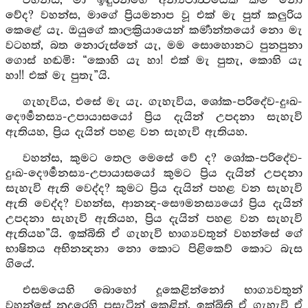
වහන්ස, මා ඉඳුරන්ගේ අන්‍යථාත්‍වයෙක් කිම නො
වේද? වහන්ස, මාගේ ප්‍රියමනාප වූ එක් මැ පුත් කලුරිය
කෙළේ යැ. ඔයුගේ කාලක්‍රියායෙන් කර්‍මාන්තයෝ නො මැ
වටහත්, බත නොරුස්නේ යැ, මම සොහොනට පුනපුනා
ගොස් හඬමි: “කොහි යැ හා! එක් මැ පුතැ, කොහි යැ
හා!! එක් මැ පුතැ”යි.
ගැහැවිය, එසේ මැ යැ. ගැහැවිය, ශෝක-පරිදේව-දුඃඛ-
දෞර්‍මනස්‍ය-උපායාසයෝ ප්‍රිය දැයින් උපදනා සැහැවි
ඇතියහ, ප්‍රිය දැයින් පහළ වන සැහැවි ඇතියහ.
වහන්ස, කුමට තෙල මෙසේ වේ ද? ශෝක-පරිදේව-
දුඃඛ-දෞර්‍මනස්‍ය-උපායාසයෝ කුමට ප්‍රිය දැයින් උපදනා
සැහැවි ඇති වෙද්ද? කුමට ප්‍රිය දැයින් පහළ වන සැහැවි
ඇති වෙද්ද? වහන්ස, ආනන්‍ද-සෞමනස්‍යයෝ ප්‍රිය දැයින්
උපදනා සැහැවි ඇතියහ, ප්‍රිය දැයින් පහළ වන සැහැවි
ඇතියහ”යි. ඉක්බිති ඒ ගැහැවි භාග්‍යවතුන් වහන්සේ ගේ
භාෂිතය අභිනන්‍දනා නො කොට පිළිකෙව් කොට බැස
ගියේ.
එසමයෙහි බොහෝ දූකෙළින්නෝ භාග්‍යවතුන්
වහන්සේ නුදුරෙහි පසැටින් කෙළිත්. ඉක්බිති ඒ ගැහැවි ඒ