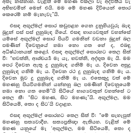
අතැ නස්නාහ. වැළිත් මේ මහණ එකලා වැ අද්විතීය වැ
අභිභවමින් මෙන් එයි. මම මේ මහණ දිවියෙන් තොර
කෙරෙම් නම් මැනැවැ”යි.
එසඳ අඟුල්මල් සොර කඩුපළහ ගෙන දුනුහියවුරු බැඳ
බුදුන් පස් පස් ලුහුබැඳ ගියේ. එසඳ භාග්‍යවතුන් වහන්සේ
යම්සේ අඟුල්මල් සොර පියවි ගමනින් වඩනා බුදුන් බල
පමණින් දිවෙනුයේ හඹා නො ගත හේ ද, එබඳු
අධිෂ්ඨානයක් කළෝ. එසඳ අඟුල්මල් සොරහට තෙල සිත්
වී: “භවත්නි, ආශ්චර්‍ය්‍ය මැ යැ, භවත්නි, අද්භූත මැ යි. මම
පෙර දිවෙන ඇතු දු ලුහුබැඳ ගනිම් මැ ය. දිවෙන අසුදු
ලුහුබැඳ ගනිම් මැ ය. දිවෙන රථ දු ලුහුබැඳ ගනිම් මැ ය.
දිවෙන මුව දු ලුහුබැඳ ගනිම් මැ ය. එතෙකුදු වත් මේ
මහණහු පියවිගමනින් යන්නහු බල පමණින් දිවෙනුයෙම්
හඹා නො ගත හෙමි”යි සිටියේ භාග්‍යවතුන් වහන්සේ ට
තෙල කී: “සිට මහණ, සිට මහණැ”යි. අඟුල්මල, මම
සිටියෙමි, තො ද සිට’යි වදාළහ.
එසඳ අඟුල්මල් සොරහට තෙල සිත් වී: “මේ සැහැපුත්
මහණහු සත්‍යවාදීහ. සත්‍යප්‍රතිඥා ඇතියහ. වැළිත් මේ
මහණ යනුයේ මැ ‘අඟුල්මල, මම සිටියෙමි, තො ද