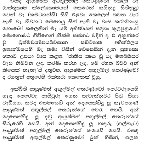
එසඳ ආයුෂ්මත් අඞ්ගුලිමාල තෙරණුවෝ එකලා වැ
(වස්තුකාම ක්ලේශකාමයන් කෙරෙන් කයිනුදු සිතිනුදු)
වෙන් වැ (කමටහන්හි) සිහි එළවා කෙලෙස් තවන වැර
ඇති වැ නිවනට මෙහෙයූ සිත් ඇති වැ වාස කරන්නාහු
නොබෝ කලෙකින් මැ යම් අර්‍හත්‍වයක් සඳහා කුලපුත්‍රයෝ
මොනොවට ගිහිගෙන් නික්ම සස්නට වදිත් ද, එ අනුත්තර
වූ බ්‍රහ්මචර්‍ය්‍යපර්‍ය්‍යවසාන සඞ්ඛ්‍යාත අර්‍හත්ඵලය
ඉහාත්මයෙහි මැ තමා විසින් වෙසෙසින් දැන ප්‍රත්‍යක්‍ෂ
කොට උපයා වාස කළහ, ‘ජාතිය ක්‍ෂය වූ යැ මහබඹසර
වැස නිමවන ලද. කරණී කරන ලද, මෙ රහත් බවට අන්
කිසෙක් නැතැ’යි දතුවහ. ආයුෂ්මත් අඟුල්මල් තෙරණුවෝ
ද රහතුන් අතුරෙහි එක්තරා කෙනෙක් වූහු.
ඉක්බිති ආයුෂ්මත් අඟුල්මල් තෙරණුවෝ පෙරවරුයෙහි
හැඳ පෙරෙවැ පාසිවුරු ගෙන සැවැත්නුවර පිඬු සිඟා
වැඩියහ. තවද එසමයෙහි අන් දෙසෙක්හිදු ලූ කැටපහණ
ආයුෂ්මත් අඟුල්මල් තෙරුන්ගේ වෙරැ හෙයි. අන්
දෙසෙක්හිදු ලූ දඬු ආයුෂ්මත් අඟුල්මල් තෙරුන්ගේ
සිරුරෙහි හෙයි. අන් දෙසෙක්හිදු ලූ හකුරු (ගල්කැට)
ආයුෂ්මත් අඟුල්මල් තෙරුන්ගේ කයෙහි හෙයි. එසඳ
ආයුෂ්මත් අඟුල්මල් තෙරණුවෝ බුන් හිසින්, ගලන