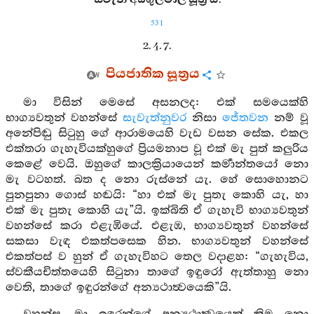
531
2. 4. 7.
පියජාතික සූත්‍රය
මා විසින් මෙසේ අසනලද: එක් සමයෙක්හි
භාග්‍යවතුන් වහන්සේ
සැවැත්නුවර
නිසා
ජේතවන
නම් වූ
අනේපිඬු සිටුහු ගේ ආරාමයෙහි වැඩ වසන සේක. එකල
එක්තරා ගැහැවියක්හුගේ ප්‍රියමනාප වූ එක් මැ පුත් කලුරිය
කෙළේ වෙයි. ඔහුගේ කාලක්‍රියායෙන් කර්‍මාන්තයෝ නො
මැ වටහත්. බත ද නො රුස්නේ යැ. හේ සොහොනට
පුනපුනා ගොස් හඬයි: “හා එක් මැ පුතැ කොහි යැ, හා
එක් මැ පුතැ කොහි යැ”යි. ඉක්බිති ඒ ගැහැවි භාග්‍යවතුන්
වහන්සේ කරා එළැඹියේ. එළැඹ, භාග්‍යවතුන් වහන්සේ
සකසා වැඳ එකත්පසෙක හින. භාග්‍යවතුන් වහන්සේ
එකත්පස් ව හුන් ඒ ගැහැවිහට තෙල වදාළහ: “ගැහැවිය,
ස්වකීයචිත්තයෙහි සිටුනා තාගේ ඉඳුරෝ ඇත්තාහු නො
වෙති, තාගේ ඉඳුරන්ගේ අන්‍යථාත්‍වයෙකි”යි.