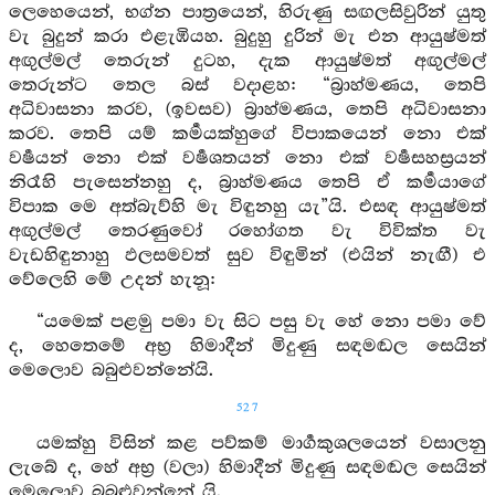
ලෙහෙයෙන්, භග්න පාත්‍රයෙන්, හිරුණු සඟලසිවුරින් යුතු
වැ බුදුන් කරා එළැඹියහ. බුදුහු දුරින් මැ එන ආයුෂ්මත්
අඟුල්මල් තෙරුන් දුටහ, දැක ආයුෂ්මත් අඟුල්මල්
තෙරුන්ට තෙල බස් වදාළහ: “බ්‍රාහ්මණය, තෙපි
අධිවාසනා කරව, (ඉවසව) බ්‍රාහ්මණය, තෙපි අධිවාසනා
කරව. තෙපි යම් කර්‍මයක්හුගේ විපාකයෙන් නො එක්
වර්‍ෂයන් නො එක් වර්‍ෂශතයන් නො එක් වර්‍ෂසහස්‍රයන්
නිරෑහි පැසෙන්නහු ද, බ්‍රාහ්මණය තෙපි ඒ කර්‍මයාගේ
විපාක මෙ අත්බැව්හි මැ විඳුනහු යැ”යි. එසඳ ආයුෂ්මත්
අඟුල්මල් තෙරණුවෝ රහෝගත වැ විවික්ත වැ
වැඩහිඳුනාහු ඵලසමවත් සුව විඳුමින් (එයින් නැඟී) එ
වේලෙහි මේ උදන් හැනූ:
“යමෙක් පළමු පමා වැ සිට පසු වැ හේ නො පමා වේ
ද, හෙතෙමේ අභ්‍ර හිමාදීන් මිදුණු සඳමඬල සෙයින්
මෙලොව බබුළුවන්නේයි.
527
යමක්හු විසින් කළ පව්කම් මාර්‍ගකුශලයෙන් වසාලනු
ලැබේ ද, හේ අභ්‍ර (වලා) හිමාදීන් මිදුණු සඳමඬල සෙයින්
මෙලොව බබුළුවන්නේ යි.