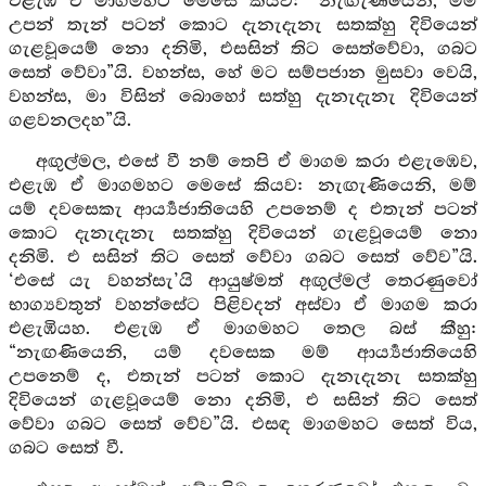
එළැඹ ඒ මාගමහට මෙසේ කියව: “නැඟැණියෙනි, මම්
උපන් තැන් පටන් කොට දැනැදැනැ සතක්හු දිවියෙන්
ගැළවූයෙම් නො දනිමි, එසසින් තිට සෙත්වේවා, ගබට
සෙත් වේවා”යි. වහන්ස, හේ මට සම්පජාන මුසවා වෙයි,
වහන්ස, මා විසින් බොහෝ සත්හු දැනැදැනැ දිවියෙන්
ගළවනලදහ”යි.
අඟුල්මල, එසේ වී නම් තෙපි ඒ මාගම කරා එළැඹෙව,
එළැඹ ඒ මාගමහට මෙසේ කියව: නැඟැණියෙනි, මම්
යම් දවසෙකැ ආර්‍ය්‍යජාතියෙහි උපනෙම් ද එතැන් පටන්
කොට දැනැදැනැ සතක්හු දිවියෙන් ගැළවූයෙම් නො
දනිමි. එ සසින් තිට සෙත් වේවා ගබට සෙත් වේව”යි.
‘එසේ යැ වහන්සැ’යි ආයුෂ්මත් අඟුල්මල් තෙරණුවෝ
භාග්‍යවතුන් වහන්සේට පිළිවදන් අස්වා ඒ මාගම කරා
එළැඹියහ. එළැඹ ඒ මාගමහට තෙල බස් කීහු:
“නැඟණියෙනි, යම් දවසෙක මම් ආර්‍ය්‍යජාතියෙහි
උපනෙම් ද, එතැන් පටන් කොට දැනැදැනැ සතක්හු
දිවියෙන් ගැළවූයෙම් නො දනිමි, එ සසින් තිට සෙත්
වේවා ගබට සෙත් වේව”යි. එසඳ මාගමහට සෙත් විය,
ගබට සෙත් වී.