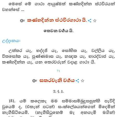
මෙසේ මේ ගාථා ආයුෂ්මත් කණ්හදින්න ස්ථවිරයන්
වහන්සේ ...
කණ්හදින්න ස්ථවිරගාථා යි.
තෙවන වර්‍ගය යි.
උද්දානය:
උත්තර යැ, භද්දජි යැ, සෝභිත යැ, වල්ලිය යැ,
විතසෝක යැ, පුණ්ණමාස යැ, නන්‍දක යැ, භාරද්වාජ යැ,
කණ්හදින්න යැ, යන තෙරවරුන් වදාළ ගාථා යි.
71
සතරවැනි වර්‍ගය
2. 4. 1.
181. යම් කලෙකැ මම සම්මාසම්බුදුසසුන්හි පැවිදි
වූයෙම් ද, (එතැන් පටන්) සංක්ලේශයන්ගෙන් මිදෙමින්
නැගීසිටියෙමි. (නැගීසිටුනෙම් මැ අනගැමි මගින්)