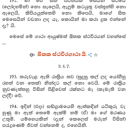
192. මා ගේ සිත පර්‍වතයක් සෙයින් සිටියේ
(ලෝදහමින්) නො සැලෙයි, ඇලුම් කටයුතු වස්තූන්හි නො
ඇලෙයි, කිපියයුත්තෙහි නො කිපෙයි, මාගේ සිත
මෙසෙයින් වඩනා ලද යැ, කොයින් මා කරා දුක එන්නේ
දැ? යි.
මෙසේ මේ ගාථා ආයුෂ්මත් ඛිතක ස්ථවිරයන් වහන්සේ
...
ඛිතක ස්ථවිරගාථා යි.
2. 4. 7.
193. තරුවැළ ඇති රාත්‍රිය තව (සුදුසු කල් ලද යෝගීහු
රහත් වන තෙක්) නින්දට කල් නො වෙයි. මේ රාත්‍රිය
නුවණැත්තහු විසින් පිළිවෙත් රක්නට මැ (කැමැති වන
ලද්දී) වේ.
194. ඉදින් (එදා) සඞ්ග්‍රාමයෙහි ඇත්කඳින් යටිකුරු වැ
හුණු මා ඇත් තෙමේ ඇක්මි නම් (ඒ) මා ගේ මරණය
උතුමි. යම්හෙයකින් (දැන් කෙලෙස් මරුන් විසින්)
පරැදුණෙම් ජීවත් වන්නෙම් ද, එහෙයිනි.