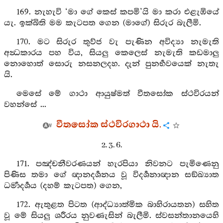
169. නැහැවි ‘මා ගේ කෙස් කපමි’යි මා කරා එළැඹියේ
යැ. ඉක්බිති මම කැටපත ගෙන (මාගේ) සිරුර බැලීමි.
170. මට සිරුර තුව්ජ වැ පැණින අවිද්‍යා නැමැති
අන්‍ධකාරය පහ විය, සියලු කෙලෙස් නැමැති කඩමාලු
නොහොත් සොරු නසනලදහ. දැන් පුනර්‍භවයෙක් නැතැ
යි.
මෙසේ මේ ගාථා ආයුෂ්මත් වීතසෝක ස්ථවිරයන්
වහන්සේ ...
වීතසෝක ස්ථවිරගාථා යි.
2. 3. 6.
171. පඤ්චනීවරණයන් හැරපියා නිවනට පැමිණෙනු
පිණිස තමා ගේ ඥානදර්‍ශනය වූ විදර්‍ශනාඥාන සඞ්ඛ්‍යාත
ධර්‍මාදර්‍ශය (දහම් කැටපත) ගෙන,
172. ඇතුළත පිටත (ආද්ධ්‍යාත්මික බාහිරායතන) සහිත
වූ මේ සියලු ශරීරය නුවණැසින් බැලීමි. ස්වසන්තානයෙහි