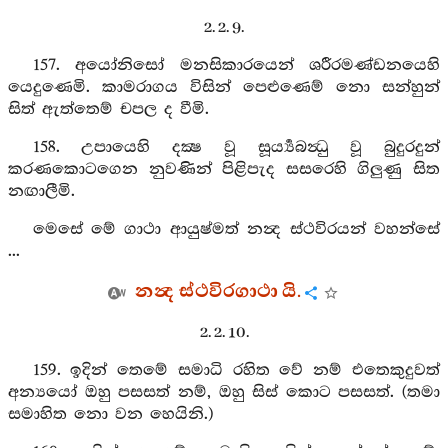
2. 2. 9.
157. අයෝනිසෝ මනසිකාරයෙන් ශරීරමණ්ඩනයෙහි
යෙදුණෙමි. කාමරාගය විසින් පෙළුණෙම් නො සන්හුන්
සිත් ඇත්තෙම් චපල ද වීමි.
158. උපායෙහි දක්‍ෂ වූ සූර්‍ය්‍යබන්‍ධු වූ බුදුරදුන්
කරණකොටගෙන නුවණින් පිළිපැද සසරෙහි ගිලුණු සිත
නඟාලීමි.
මෙසේ මේ ගාථා ආයුෂ්මත් නන්‍ද ස්ථවිරයන් වහන්සේ
...
නන්‍ද ස්ථවිරගාථා යි.
2. 2. 10.
159. ඉදින් තෙමේ සමාධි රහිත වේ නම් එතෙකුදුවත්
අන්‍යයෝ ඔහු පසසත් නම්, ඔහු සිස් කොට පසසත්. (තමා
සමාහිත නො වන හෙයිනි.)