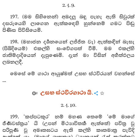
2. 4. 9.
197. (මම සිහිනෙන්) අඹදලු බඳු පැහැ ඇති සිවුරක්
දසරුයෙහි ලාගෙන ඇත්කඳෙහි හුන්නෙම් ගමට පිඬු
පිණිස පිවිසියෙමි.
198. (මහාජන දර්‍ශනයෙන් ලජ්ජිත වැ) ඇත්කඳින් බැසැ
(පිබිදියෙම්) එකල්හි සංවේගපත් වීමි. මම එකල්හි
ජාතිම්දාදියෙන් දැපුණෙමි. දැන් මා විසින් අර්‍හත්ඵලය
ලබනලදී.
මෙසේ මේ ගාථා ආයුෂ්මත් උසභ ස්ථවිරයන් වහන්සේ
...
උසභ ස්ථවිරගාථා යි.
2. 4. 10.
199. ‘කප්පටකුර’ නම් මහණ තෙමේ ‘මේ මාගේ
ජීර්‍ණවස්ත්‍රය’ යි (උපන් මිථ්‍යාවිතර්‍ක ඇත්තේ) පවිත්‍ර වූ
පරිපූර්‍ණ වූ අමෘතඝටය ඇති කල්හි කෘතමාත්‍ර පැවිදි