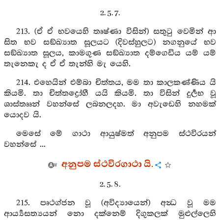
2. 5. 7.
213. (ඒ ඒ භවයෙහි තෘෂ්ණා විසින්) සතුටු වෙමින් ආ
සිත භව සඞ්ඛ්‍යාත සූලයට (දිවස්හුලට) නගනුයේ භව
සඞ්ඛ්‍යාත සූලය, කාමගුණ සඞ්ඛ්‍යාත දම්ගෙඩිය යම් යම්
තැනෙකැ ද ඒ ඒ තැන්හි මැ යෙහි.
214. එහෙයින් එම්බා චිත්තය, මම තා කාලකණ්ණිය යි
කියමි. තා චිත්තද්‍රෝහී යයි කියමි. තා විසින් දුර්‍ලභ වූ
ශාස්තෲන් වහන්සේ ලබනලදහ. මා අවැඩෙහි නහමක්
යොදව යි.
මෙසේ මේ ගාථා ආයුෂ්මත් අනුපම ස්ථවිරයන්
වහන්සේ ...
අනුපම ස්ථවිරගාථා යි.
2. 5. 8.
215. පෘථග්ජන වූ (අවිද්‍යායෙන්) අන්‍ධ වූ මම
ආර්‍ය්‍යසත්‍යයන් නො දක්නෙම් දිගුකලක් මුළුල්ලෙහි