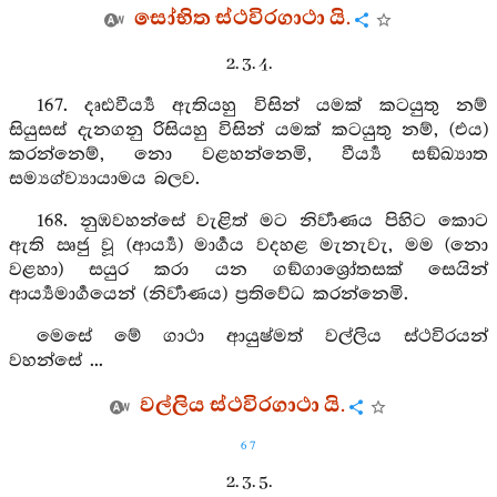
සෝභිත ස්ථවිරගාථා යි.
2. 3. 4.
167. දෘඪවීර්‍ය්‍ය ඇතියහු විසින් යමක් කටයුතු නම්
සියුසස් දැනගනු රිසියහු විසින් යමක් කටයුතු නම්, (එය)
කරන්නෙම්, නො වළහන්නෙමි, වීර්‍ය්‍ය සඞ්ඛ්‍යාත
සම්‍යග්ව්‍යායාමය බලව.
168. නුඹවහන්සේ වැළිත් මට නිර්‍වාණය පිහිට කොට
ඇති ඍජු වූ (ආර්‍ය්‍ය) මාර්‍ගය වදහළ මැනැවැ, මම (නො
වළහා) සයුර කරා යන ගඞ්ගාශ්‍රෝතසක් සෙයින්
ආර්‍ය්‍යමාර්‍ගයෙන් (නිර්‍වාණය) ප්‍රතිවේධ කරන්නෙමි.
මෙසේ මේ ගාථා ආයුෂ්මත් වල්ලිය ස්ථවිරයන්
වහන්සේ ...
වල්ලිය ස්ථවිරගාථා යි.
67
2. 3. 5.