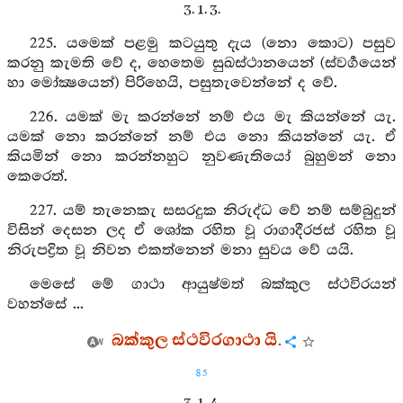
3. 1. 3.
225. යමෙක් පළමු කටයුතු දැය (නො කොට) පසුව
කරනු කැමති වේ ද, හෙතෙම සුඛස්ථානයෙන් (ස්වර්‍ගයෙන්
හා මෝක්‍ෂයෙන්) පිරිහෙයි, පසුතැවෙන්නේ ද වේ.
226. යමක් මැ කරන්නේ නම් එය මැ කියන්නේ යැ.
යමක් නො කරන්නේ නම් එය නො කියන්නේ යැ. ඒ
කියමින් නො කරන්නහුට නුවණැතියෝ බුහුමන් නො
කෙරෙත්.
227. යම් තැනෙකැ සසරදුක නිරුද්ධ වේ නම් සම්බුදුන්
විසින් දෙසන ලද ඒ ශෝක රහිත වූ රාගාදීරජස් රහිත වූ
නිරුපද්‍රිත වූ නිවන එකත්නෙන් මනා සුවය වේ යයි.
මෙසේ මේ ගාථා ආයුෂ්මත් බක්කුල ස්ථවිරයන්
වහන්සේ ...
බක්කුල ස්ථවිරගාථා යි.
85
3. 1. 4.