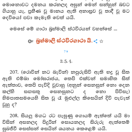
මොනොවට දමනය කරනලද අසුන් මෙන් සන්හුන් බවට
ගියාහු යැ, ප්‍රහීණ වූ මානය ඇති අනාස්‍රව වූ තාදී වූ මට
දෙවියෝ පවා කැමැති වෙත් යයි.
මෙසේ මේ ගාථා බ්‍රහ්මාලි ස්ථවිරයන් වහන්සේ ...
බ්‍රහ්මාලි ස්ථවිරගාථා යි.
79
2. 5. 4.
207. (රොවින් නට බැවින්) නපුරුසිවි ඇති භද්‍ර වූ සිත
ඇති එම්බා මෝඝරාජය, තෙපි එක්වන් සමාහිත සිත්
ඇත්තාව, තෙපි පැවිදි වූවාහු (අනුන් සෙනසුන් නො දෙන
කල්හි සඟසතු සෙනසුනට ද නො පිවිසැ)
හිමපාතසමයෙහි සිත වූ රෑ මුළුල්ල කිසෙයින් දිවි පැවැත්
වූහු ද?
208. සියලු මගධ රට පැසුණු ගොයම් ඇත්තේ යයි මා
විසින් අසනලද පිදුරින් සොයනලද සිරුරු ඇත්තෙම්
සුඛජීවී සෙස්සන් සෙයින් ශයනය කෙළෙම් යයි.