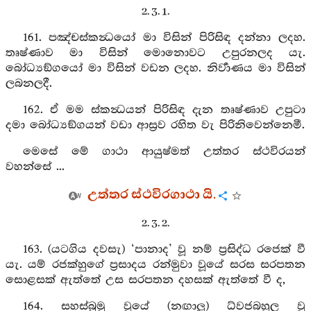
2. 3. 1.
161. පඤ්චස්කන්‍ධයෝ මා විසින් පිරිසිඳ දන්නා ලදහ.
තෘෂ්ණාව මා විසින් මොනොවට උපුරනලද යැ.
බෝධ්‍යඞ්ගයෝ මා විසින් වඩන ලදහ. නිර්‍වාණය මා විසින්
ලබනලදී.
162. ඒ මම ස්කන්‍ධයන් පිරිසිඳ දැන තෘෂ්ණාව උපුටා
දමා බෝධ්‍යඞ්ගයන් වඩා ආස්‍රව රහිත වැ පිරිනිවෙන්නෙමී.
මෙසේ මේ ගාථා ආයුෂ්මත් උත්තර ස්ථවිරයන්
වහන්සේ ...
උත්තර ස්ථවිරගාථා යි.
2. 3. 2.
163. (යටගිය දවසැ) ‘පානාද’ වූ නම් ප්‍රසිද්ධ රජෙක් වී
යැ. යම් රජක්හුගේ ප්‍රසාදය රන්මුවා වූයේ සරස සරපතන
සොළසක් ඇත්තේ උස සරපතන දහසක් ඇත්තේ වී ද,
164. සහස්බුමු වූයේ (නඟාලූ) ධ්වජබහුල වූ