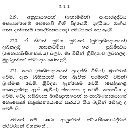
3. 1. 1.
219. අනුපායයෙන් (නොමගින්) සංසාරශුද්ධිය
සොයන්නෙම් වෙනෙහි ගිනි පිදුයෙමි. ශුද්ධියට මාර්‍ගය
නො දන්නෙම් (පඤ්චතාපනාදි) අමරතපස් කෙළෙමි.
220. ඒ නිවන් සුවය සුවසේ (සුඛප්‍රතිපදායෙන්)
ලබනලදි. ශාසනධර්‍මයා ගේ සුධර්‍මත්‍වය
(නෛර්‍ය්‍යාණිකභාවය) බලව. මා විසින් ත්‍රිවිද්‍යාව ලබනලද.
බුදුරදුන්ගේ අවවාදය කරනලදි.
221. පෙර (ජාතිමාත්‍රයෙන් ප්‍රඥප්ති විසින්) බ්‍රාහ්මණ
වෙමි. දැන් (බහිතපාපි වන බැවින් පරමාර්‍ත්‍ථ විසින්)
බ්‍රාහ්මණ වෙමි. ත්‍රිවිද්‍යා ඇත්තෙම් වෙමි. (සෝදාහළ
කෙලෙස්මල ඇති බැවින්) ස්නාතක ද වෙමි. සොත්‍ථිය ද
වෙමි. වේද සඞ්ඛ්‍යාත මාර්‍ගඥානයෙන් සංසාරමහොඝයාගේ
නොහොත් චතුස්සත්‍යයාගේ පාරයට ගිය බැවින් වේදගූ ද
වෙමි යි.
මෙසේ මේ ගාථා ආයුෂ්මත් අඞ්ගණිකභාරද්වාජ
ස්ථවිරයන් වහන්සේ ...