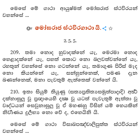
මෙසේ මේ ගාථා ආයුෂ්මත් මෝඝරාජ ස්ථවිරයන්
වහන්සේ ...
මෝඝරාජ ස්ථවිරගාථා යි.
2. 5. 5.
209. තමා නොද හුවාදක්නේ යැ, මෙරමා නොද
හෙළාදක්නේ යැ, පහත් කොට නො බලවත්වන්නේ යැ,
රහතුන් වහන්සේ නො ගටන්නේ යැ, තමාගුණ පිරිස් මැද
නො කියන්නේ යැ, සන්හුන්නෙක්, පමණ දැන
බණන්නෙක්, මනා පැවතුම් ඇත්තෙක් වන්නේ යි.
210. ඉතා සියුම් තියුණු (සත්‍යප්‍රතිත්‍යසමුත්පාදාදි) අර්‍ත්‍ථ
දක්නාසුලු වූ ප්‍රඥායෙහි දක්‍ෂ වූ යටත් පැවැතුම් ඇත්තා වූ
වෘද්ධයන් සෙවුනාසුලු වූ ඒ මහණහු විසින් යම් හෙයකින්
නිර්‍වාණය දුර්‍ලභ්‍ය නො වේ ද, එහෙයිනි යි.
මෙසේ මේ ගාථා විසාඛපඤ්චාලිපුත්ත ස්ථවිරයන්
වහන්සේ ...