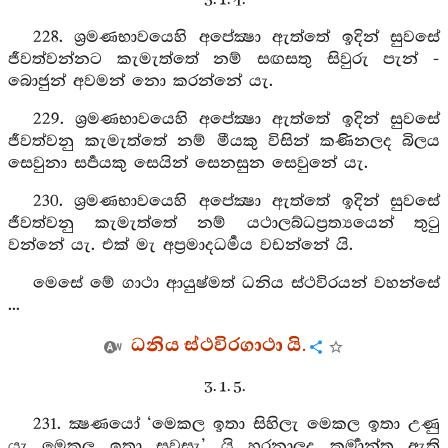
228. ශ්‍රමණභාවයෙහි අපේක්‍ෂා ඇත්තේ ඉදින් සුවසේ
ජීවත්වන්නට කැමැත්තේ නම් සඟසතු සිවුරු පැන් -
බොජුන් අවමන් නො කරන්නේ යැ.
229. ශ්‍රමණභාවයෙහි අපේක්‍ෂා ඇත්තේ ඉදින් සුවසේ
ජීවත්වනු කැමැත්තේ නම් මීයකු විසින් කණිනලද බිලය
සෙවුනා සර්‍පයකු සෙයින් සෙනසුන සෙවුනේ යැ.
230. ශ්‍රමණභාවයෙහි අපේක්‍ෂා ඇත්තේ ඉදින් සුවසේ
ජීවත්වනු කැමැත්තේ නම් යථාලබ්ධප්‍රත්‍යයෙන් තුටු
වන්නේ යැ. එක් මැ අප්‍රමාදධර්‍මය වඩන්නේ යි.
මෙසේ මේ ගාථා ආයුෂ්මත් ධනිය ස්ථවිරයන් වහන්සේ
...
ධනිය ස්ථවිරගාථා යි.
3. 1. 5.
231. ක්‍ෂණයෝ ‘මෙකල ඉතා සිහිලැ මෙකල ඉතා උණු
යැ මෙකල ඉතා සවසැ’ යි හරනාලද කර්‍මාන්ත ඇති