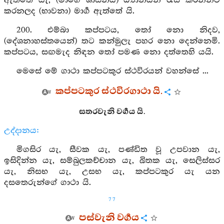
ඇත්තේ යැ, (මාගේ ශාසනය) ධ්‍යානයන් රැස් කරන්නට
කරනලද (භාවනා) මාර්‍ග ඇත්තේ යි.
200. එම්බා කප්පටය, තෝ නො නිදව,
(දේශනාහස්තයෙන්) තට කන්මුලැ පහර නො දෙන්නෙමි.
කප්පටය, සඟමැද නිඳන තෝ පමණ නො දත්තෙහි යයි.
මෙසේ මේ ගාථා කප්පටකුර ස්ථවිරයන් වහන්සේ ...
කප්පටකුර ස්ථවිරගාථා යි.
සතරවැනි වර්‍ගය යි.
උද්දානය:
මිගසිර යැ, සීවක යැ, පණ්ඩිත වූ උපවාන යැ,
ඉසිදින්න යැ, සම්බුලකච්චාන යැ, ඛිතක යැ, සෙලිස්සර
යැ, නිසභ යැ, උසභ යැ, කප්පටකුර යැ යන
දසතෙරුන්ගේ ගාථා යි.
77
පස්වැනි වර්‍ගය