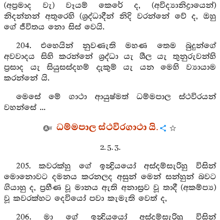
(අප්‍රමාද වැ) වෑයම් කෙරේ ද, (අවිද්‍යානිද්‍රායෙන්)
නිදන්නන් අතුරෙහි (ශ්‍රද්ධාදීන් නිදි වරන්නේ වේ ද, ඔහු
ගේ ජීවිතය නො සිස් වෙයි.
204. එහෙයින් නුවණැති මහණ තෙම බුදුන්ගේ
අවවාදය සිහි කරන්නේ ශ්‍රද්ධා යැ ශීල යැ තුනුරුවන්හි
ප්‍රසාද යැ සියුසස්දහම් දැකුම් යැ යන මෙහි ව්‍යායාම
කරන්නේ යි.
මෙසේ මේ ගාථා ආයුෂ්මත් ධම්මපාල ස්ථවිරයන්
වහන්සේ ...
ධම්මපාල ස්ථවිරගාථා යි.
2. 5. 3.
205. කවරක්හු ගේ ඉන්‍ද්‍රියයෝ අස්දම්සැරිහු විසින්
මොනොවට දමනය කරනලද අසුන් මෙන් සන්හුන් බවට
ගියාහු ද, ප්‍රහීණ වූ මානය ඇති අනාස්‍රව වූ තාදී (අකම්ප්‍ය)
වූ කවරක්හට දෙවියෝ පවා කැමැති වෙත් ද,
206. මා ගේ ඉන්‍ද්‍රියයෝ අස්දම්සැරිහු විසින්