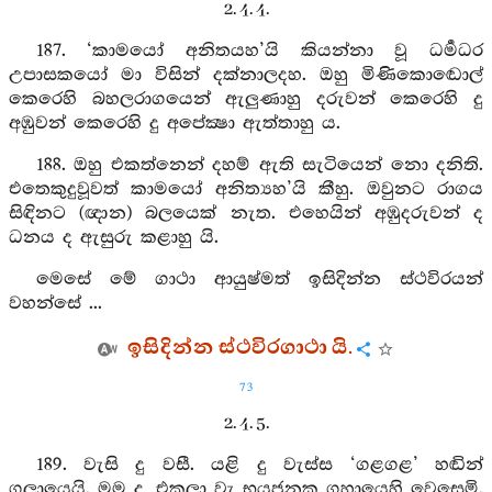
2. 4. 4.
187. ‘කාමයෝ අනිතයහ’යි කියන්නා වූ ධර්‍මධර
උපාසකයෝ මා විසින් දක්නාලදහ. ඔහු මිණිකොඬොල්
කෙරෙහි බහලරාගයෙන් ඇලුණාහු දරුවන් කෙරෙහි දු
අඹුවන් කෙරෙහි දු අපේක්‍ෂා ඇත්තාහු ය.
188. ඔහු එකත්නෙන් දහම් ඇති සැටියෙන් නො දනිති.
එතෙකුදුවූවත් කාමයෝ අනිත්‍යහ’යි කීහු. ඔවුනට රාගය
සිඳිනට (ඥාන) බලයෙක් නැත. එහෙයින් අඹුදරුවන් ද
ධනය ද ඇසුරු කළාහු යි.
මෙසේ මේ ගාථා ආයුෂ්මත් ඉසිදින්න ස්ථවිරයන්
වහන්සේ ...
ඉසිදින්න ස්ථවිරගාථා යි.
73
2. 4. 5.
189. වැසි දු වසී. යළි දු වැස්ස ‘ගළගළ’ හඬින්
ගලායෙයි. මම ද, එකලා වැ භයජනක ගුහායෙහි වෙසෙමි.