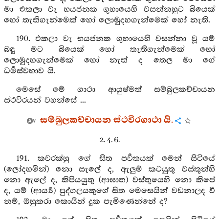
මා එකලා වැ භයජනක ගුහායෙහි වසන්නහුට බියෙක්
හෝ තැතිගැන්මෙක් හෝ ලොමුදහගැන්මෙක් හෝ නැති.
190. එකලා වැ භයජනක ගුහායෙහි වසන්නා වූ යම්
බඳු මට බියෙක් හෝ තැතිගැන්මෙක් හෝ
ලොමුදහගැන්මෙක් හෝ නැත් ද තෙල මා ගේ
ධර්‍මස්වභාව යි.
මෙසේ මේ ගාථා ආයුෂ්මත් සම්බුලකච්චායන
ස්ථවිරයන් වහන්සේ ...
සම්බුලකච්චායන ස්ථවිරගාථා යි.
2. 4. 6.
191. කවරක්හු ගේ සිත පර්‍වතයක් මෙන් සිටියේ
(ලෝදහමින්) නො සැලේ ද, ඇලුම් කටයුතු වස්තූන්හි
නො ඇලේ ද, කිපියයුතු (ආඝාත) වස්තුයෙහි නො කිපේ
ද, යම් (ආර්‍ය්‍ය) පුද්ගලයකුගේ සිත මෙසෙයින් වඩනාලද වී
නම්, ඔහුකරා කොයින් දුක පැමිණෙන්නේ ද?