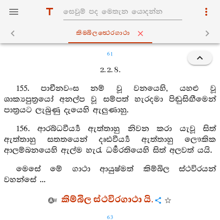
කිම‍්බිලත්‍ථෙරගාථා
61
2. 2. 8.
155. පාචීනවංස නම් වූ වනයෙහි, යහළු වූ
ශාක්‍යපුත්‍රයෝ අනල්ප වූ සම්පත් හැරදමා පිඬුසිඟීමෙන්
පාත්‍රයට ලැබුණු දැයෙහි ඇලුණාහු.
156. ආරබ්ධවීර්‍ය්‍ය ඇත්තාහු නිවන කරා යැවූ සිත්
ඇත්තාහු සතතයෙන් දෘඪවීර්‍ය්‍ය ඇත්තාහු ලෞකික
ආලම්බනයෙහි ඇල්ම හැරැ ධර්‍මරතියෙහි සිත් අලවත් යයි.
මෙසේ මේ ගාථා ආයුෂ්මත් කිම්බිල ස්ථවිරයන්
වහන්සේ ...
කිම්බිල ස්ථවිරගාථා යි.
63