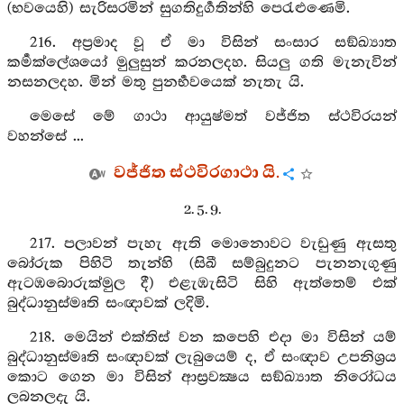
(භවයෙහි) සැරිසරමින් සුගතිදුර්‍ගතින්හි පෙරැළුණෙමි.
216. අප්‍රමාද වූ ඒ මා විසින් සංසාර සඞ්ඛ්‍යාත
කර්‍මක්ලේශයෝ මුලුසුන් කරනලදහ. සියලු ගති මැනැවින්
නසනලදහ. මින් මතු පුනර්‍භවයෙක් නැතැ යි.
මෙසේ මේ ගාථා ආයුෂ්මත් වජ්ජිත ස්ථවිරයන්
වහන්සේ ...
වජ්ජිත ස්ථවිරගාථා යි.
2. 5. 9.
217. පලාවන් පැහැ ඇති මොනොවට වැඩුණු ඇසතු
බෝරුක පිහිටි තැන්හි (සිඛී සම්බුදුනට පැනනැගුණු
ඇටඹබොරුක්මුල දී) එළැඹැසිටි සිහි ඇත්තෙම් එක්
බුද්ධානුස්මෘති සංඥාවක් ලදිමි.
218. මෙයින් එක්තිස් වන කපෙහි එදා මා විසින් යම්
බුද්ධානුස්මෘති සංඥාවක් ලැබුයෙම් ද, ඒ සංඥාව උපනිශ්‍රය
කොට ගෙන මා විසින් ආස්‍රවක්‍ෂය සඞ්ඛ්‍යාත නිරෝධය
ලබනලදැ යි.