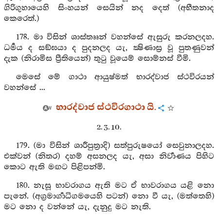
ගිරිගුහායෙහි සිංහයන් සෙයින් නද දෙත් (අභීතනාද
කෙරෙත්.)
178. මා විසින් ශාස්තෲන් වහන්සේ ඇසුරු කරනලදහ.
ධර්‍මය ද සඞ්ඝයා ද පුදනලද යැ, ක්‍ෂිණාස්‍ර වූ පුතණුවන්
දැක (නිරාමිස ප්‍රීතියෙන්) තුටු වූයෙම් සොම්නස් වීමි.
මෙසේ මේ ගාථා ආයුෂ්මත් භාරද්වාජ ස්ථවිරයන්
වහන්සේ ...
භාරද්වාජ ස්ථවිරගාථා යි.
2. 3. 10.
179. (මා විසින් ශාරීපුත්‍රාදි) සත්පුරුෂයෝ සෙවුනාලදහ.
එක්වන් (නිතර) දහම් අසනලද යැ, අසා නිර්‍වාණය පිහිට
කොට ඇති මඟට පිළිපන්මි.
180. නැසූ භාවරාගය ඇති මට ඒ භාවරාගය යළි නො
පැනේ. (අග්‍රමාර්‍ගාධිගමයෙහි පටන්) නො වී යැ, (මත්තෙහි)
මට නො ද වන්නේ යැ, දැනුදු මට නැති.