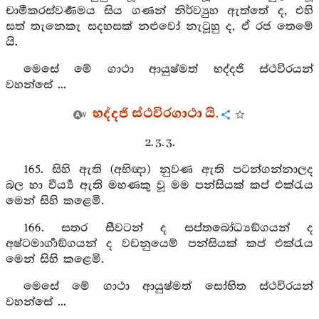
චාමීකරස්වර්‍ණමය සිය ගණන් නිර්ව්‍යුහ ඇත්තේ ද, එහි
සත් තැනෙකැ සදහසක් නළුවෝ නැටූහු ද, ඒ රජ තෙමේ
යි.
මෙසේ මේ ගාථා ආයුෂ්මත් භද්දජි ස්ථවිරයන්
වහන්සේ ...
භද්දජි ස්ථවිරගාථා යි.
2. 3. 3.
165. සිහි ඇති (අභිඥා) නුවණ ඇති පටන්ගන්නාලද
බල හා වීර්‍ය්‍ය ඇති මහණකු වූ මම පන්සියක් කප් එක්රැය
මෙන් සිහි කළෙමි.
166. සතර සීවටන් ද සප්තබෝධ්‍යඞ්ගයන් ද
අෂ්ටමාර්‍ගාඞ්ගයන් ද වඩනුයෙම් පන්සියක් කප් එක්රැය
මෙන් සිහි කළෙමි.
මෙසේ මේ ගාථා ආයුෂ්මත් සෝභිත ස්ථවිරයන්
වහන්සේ ...