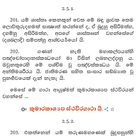
2. 5. 1.
201. යම් ශාස්තෘ කෙනකුන් වෙත මේ බඳු ශ්‍රාවක තෙම
ලොව්තුරුදහමක් සාක්‍ෂාත් කරන්නේ ද, ඒ බුදුහු අසිරිමත්හ,
දහම්හු අසිරිමත්හ, අපගේ ශාස්තෲන් වහන්සේගේ
(දශබලාදි) සම්පත්හු ආශ්චර්‍ය්‍යයෝ යි.
202. ගණන් නැති මහාකල්පයන්හි
පඤ්චෝපාදානස්කන්‍ධයෝ මා විසින් ලබනලද්දාහු ය.
ඔවුනතුරෙහි මේ පශ්චිම වූ පඤ්චස්කන්‍ධය යි. මේ
අන්තිමශරීරය යි. ජාතිමරණ සහිත සංසාර සඞ්ඛ්‍යාත වූ
පුනර්‍භවයෙක් දැන් නැතැ යි.
මෙසේ මේ ගාථා ආයුෂ්මත් කුමාරකාශ්‍යප ස්ථවිරයන්
වහන්සේ ...
කුමාරකාශ්‍යප ස්ථවිරගාථා යි.
2. 5. 2.
203. එකත්නෙන් යම් තරුණමහණෙක් බුදුසසුන්හි