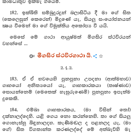
කාමධාතුව ඉක්මැ ගියෙමි.
182. ඉක්බිති සම්බුදුරදුන් බලාසිටිය දී මා ගේ සිත
(කෙලෙසුන් කෙරෙන්) මිදුණේ යැ, සියලු සංයෝජනයන්
ක්‍ෂය වීමෙන් මා ගේ විමුක්තිය අකෝප්‍ය වී යයි.
මෙසේ මේ ගාථා ආයුෂ්මත් මිගසිර ස්ථවිරයන්
වහන්සේ ...
මිගසිර ස්ථවිරගාථා යි.
2. 4. 2.
183. ඒ ඒ භවයෙහි පුනපුනා උපදනා (ආත්මභාව)
ගෘහයෝ අනිත්‍යයෝ යැ, ගෘහකාරකයා (තෘෂ්ණාව)
සොයන්නෙම් (මෙතෙක් හැසුරුණෙමි) පුනපුනා ඉපැත්ම
දුකෙකි.
184. එම්බා ගෘහකාරකය, (මා විසින් තෝ)
දක්නාලද්දෙහි. යළි ගෙය නො කරන්නෙහි. තා ගේ සියලු
ගොනැස්හු බිඳුනාලදහ. කැණිමඬල ද පළනලද යැ, (මා
ගේ) සිත විගතාන්ත කරණලද්දේ මේ අත්බැව්හි මැ