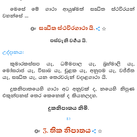
මෙසේ මේ ගාථා ආයුෂ්මත් සන්‍ධිත ස්ථවිරයන්
වහන්සේ ...
සන්‍ධිත ස්ථවිරගාථා යි.
පස්වැනි වර්‍ගය යි.
උද්දානය:
කුමාරකස්සප යැ, ධම්මපාල යැ, බ්‍රහ්මාලි යැ,
මෝඝරාජ යැ, විසාඛ යැ, චූළක යැ, අනුපම යැ, වජ්ජිත
යැ, සන්‍ධිත යැ, යන තෙරවරුන් වදාළගාථා යි.
දුකනිපාතයෙහි ගාථා අට අනූවක් ද, නයෙහි නිපුණ
එකුන්පනස් තෙර කෙනෙක් ද කියනලදහ.
දුකනිපාතය නිමි.
83
3. තික නිපාතය