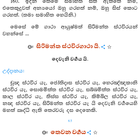
160. ඉදින් තෙමේ සමාහිත සිත් ඇත්තේ නම්,
එතෙකුදුවත් අන්‍යයෝ ඔහු ගරහත් නම්, ඔහු සිස් කොට
ගරහත්. (තමා සමාහිත හෙයිනි.)
මෙසේ මේ ගාථා ආයුෂ්මත් සිරිමන්ත ස්ථවිරයන්
වහන්සේ ...
සිරිමන්ත ස්ථවිරගාථා යි.
දෙවැනි වර්‍ගය යි.
උද්දානය:
චුන්‍ද ස්ථවිර යැ, ජෝතිදාස ස්ථවිර යැ, හෙරඤ්ඤකානි
ස්ථවිර යැ, සොමමිත්ත ස්ථවිර යැ, සබ්බමිත්ත ස්ථවිර යැ,
කාල ස්ථවිර යැ, තිස්ස ස්ථවිර යැ, කිම්බිල ස්ථවිර යැ,
නන්‍ද ස්ථවිර යැ, සිරිමන්ත ස්ථවිර යැ යි දෙවැනි වර්‍ගයෙහි
මහත් ඍද්ධි ඇති තෙරවරු දස දෙනෙකි.
65
තෙවන වර්‍ගය