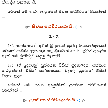
නිරුද්ධ වන්නේ යි.
මෙසේ මේ ගාථා ආයුෂ්මත් සීවක ස්ථවිරයන් වහන්සේ
...
සීවක ස්ථවිරගාථා යි.
2. 4. 3.
185. ලෝකයෙහි අර්‍හත් වූ සුගත් මුනිහු වාතහේතුයෙන්
හටගත් ආබාධ ඇතියාහු යැ, බ්‍රාහ්මණයෙනි, ඉදින් උණුදිය
ඇත් නම් මුනිරදුට දෙනු මැනැවි.
186. (ඒ බුදුරජහු) පුජ්‍යයන් විසින් පුදනලදහ, සත්කාර
කටයුත්තන් විසින් සත්කෘතයහ, වැන්ද යුත්තන් විසින්
වදනා ලදහ.
මෙසේ මේ ගාථා ආයුෂ්මත් උපවාන ස්ථවිරයන්
වහන්සේ ...
උපවාන ස්ථවිරගාථා යි.