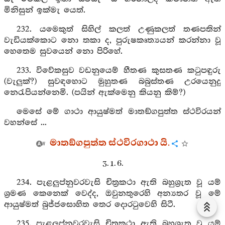
මිනිසුන් ඉක්මැ යෙත්.
232. යමෙකුත් සිහිල් කලත් උණුකලත් තණපතින්
වැඩියක්කොට නො තකා ද, පුරුෂකෘත්‍යයන් කරන්නා වූ
හෙතෙම සුවයෙන් නො පිරිහේ.
233. විවේකසුව වඩනුයෙම් හීතණ කුසතණ කටුපඳුරු
(වැලුක්?) සුවඳහොට මුහුතණ බබුස්තණ උරයෙනුදු
නෙරැපියන්නෙමි. (පයින් ඇක්මෙනු කියනු කිම්?)
මෙසේ මේ ගාථා ආයුෂ්මත් මාතඞ්ගපුත්ත ස්ථවිරයන්
වහන්සේ ...
මාතඞ්ගපුත්ත ස්ථවිරගාථා යි.
3. 1. 6.
234. පැළලුප්නුවරවැසි චිත්‍රකථා ඇති බහුශ්‍රුත වූ යම්
ශ්‍රමණ කෙනෙක් වෙද්ද, ඔවුනතුරෙහි අන්‍යතර වූ මේ
ආයුෂ්මත් බුජ්ජසොහිත තෙර දොරටුවෙහි සිටී.
235. පැළලුප්නුවරවැසි චිත්‍රකථා ඇති බහුශ්‍රුත වූ යම්