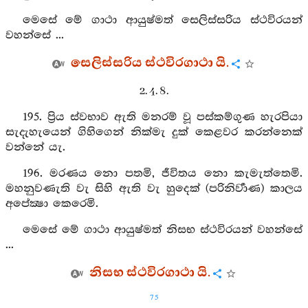
මෙසේ මේ ගාථා ආයුෂ්මත් සෙලිස්සරිය ස්ථවිරයන්
වහන්සේ ...
සෙලිස්සරිය ස්ථවිරගාථා යි.
2. 4. 8.
195. ප්‍රිය ස්වභාව ඇති මනරම් වූ පස්කම්ගුණ හැරපියා
සැදැහැයෙන් ගිහිගෙන් නික්මැ දුක් කෙළවර කරන්නෙක්
වන්නේ යැ.
196. මරණය නො පතමි, ජීවිතය නො කැමැත්තෙමි.
මහනුවණැති වැ සිහි ඇති වැ හුදෙක් (පරිනිර්‍වාණ) කාලය
අපේක්‍ෂා කෙරෙමි.
මෙසේ මේ ගාථා ආයුෂ්මත් නිසභ ස්ථවිරයන් වහන්සේ
...
නිසභ ස්ථවිරගාථා යි.
75