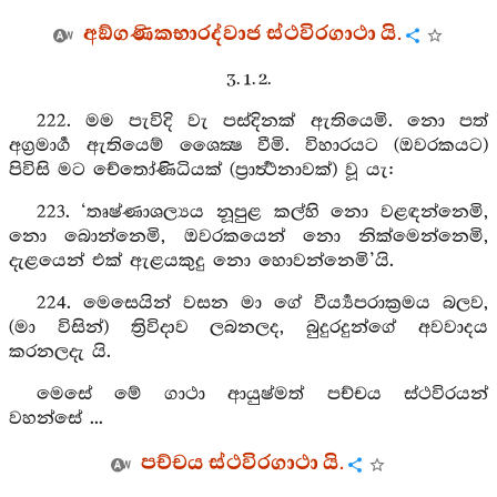
අඞ්ගණිකභාරද්වාජ ස්ථවිරගාථා යි.
3. 1. 2.
222. මම පැවිදි වැ පස්දිනක් ඇතියෙමි. නො පත්
අග්‍රමාර්‍ග ඇතියෙම් ශෛක්‍ෂ වීමි. විහාරයට (ඔවරකයට)
පිවිසි මට චේතෝණිධියක් (ප්‍රාර්‍ත්‍ථනාවක්) වූ යැ:
223. ‘තෘෂ්ණාශල්‍යය නූපුළ කල්හි නො වළඳන්නෙමි,
නො බොන්නෙමි, ඔවරකයෙන් නො නික්මෙන්නෙමි,
දැළයෙන් එක් ඇළයකුදු නො හොවන්නෙමි’යි.
224. මෙසෙයින් වසන මා ගේ වීර්‍ය්‍යපරාක්‍රමය බලව,
(මා විසින්) ත්‍රිවිදාව ලබනලද, බුදුරදුන්ගේ අවවාදය
කරනලදැ යි.
මෙසේ මේ ගාථා ආයුෂ්මත් පච්චය ස්ථවිරයන්
වහන්සේ ...
පච්චය ස්ථවිරගාථා යි.