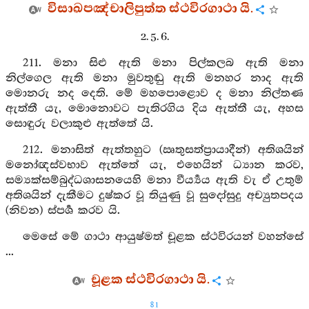
විසාඛපඤ්චාලිපුත්ත ස්ථවිරගාථා යි.
2. 5. 6.
211. මනා සිළු ඇති මනා පිල්කලබ ඇති මනා
නිල්ගෙල ඇති මනා මුවතුඬු ඇති මනහර නාද ඇති
මොනරු නද දෙති. මේ මහපොළොව ද මනා නිල්තණ
ඇත්තී යැ, මොනොවට පැතිරගිය දිය ඇත්තී යැ, අහස
සොඳුරු වලාකුළු ඇත්තේ යි.
212. මනාසිත් ඇත්තහුට (ඍතුසත්ප්‍රායාදීන්) අතිශයින්
මනෝඥස්වභාව ඇත්තේ යැ, එහෙයින් ධ්‍යාන කරව,
සම්‍යක්සම්බුද්ධශාසනයෙහි මනා වීර්‍ය්‍යය ඇති වැ ඒ උතුම්
අතිශයින් දැකීමට දුෂ්කර වූ තියුණු වූ සුදෝසුදු අච්‍යුතපදය
(නිවන) ස්පර්‍ශ කරව යි.
මෙසේ මේ ගාථා ආයුෂ්මත් චූළක ස්ථවිරයන් වහන්සේ
...
චූළක ස්ථවිරගාථා යි.
81