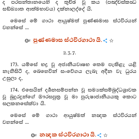
ද පරසන්තානයෙහි ද තුච්ඡ වූ කය (පඤ්චස්කන්‍ධ
සඞ්ඛ්‍යාත ආත්මභාවය) දක්නාලද්දේ යි.
මෙසේ මේ ගාථා ආයුෂ්මත් පුණ්ණමාස ස්ථවිරයන්
වහන්සේ ...
පුණ්ණමාස ස්ථවිරගාථා යි.
2. 3. 7.
173. යම්සේ භද්‍ර වූ අජානීයවෘෂභ තෙම පැකිළැ යළි
නැඟීසිටී ද, බෙහෙවින් සංවේගය ලැබැ අදීන වැ ධුරය
උසුලා ද,
174. එසෙයින් දර්‍ශනසම්පන්න වූ සම්‍යක්සම්බුද්ධශ්‍රාවක
වූ බුදුරදුන්ගේ ඖරසපුත්‍ර වූ මා පුරුෂාජානීයයකු කොට
සලකනසේක්වා යි.
මෙසේ මේ ගාථා ආයුෂ්මත් නන්‍දක ස්ථවිරයන්
වහන්සේ ...
නන්‍දක ස්ථවිරගාථා යි.