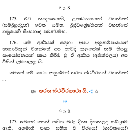
2. 3. 8.
175. එව නන්‍දකයෙනි, උපාධ්‍යායයන් වහන්සේ
(සම්බුදුරදුන්) වෙත යම්හ, බුද්ධශ්‍රේෂ්ඨයන් වහන්සේ
හමුයෙහි සිංහනාද පවත්වම්හ.
176. යම් අර්‍ත්‍ථයක් සඳහා අපට අනුකම්පායෙන්
භාග්‍යවතුන් වහන්සේ අප පැවිදි කළසේක් නම් සියලු
සංයෝජනයන් ක්‍ෂය කිරීම වූ ඒ අර්‍ත්‍ථය (අර්‍හත්ඵලය) අප
විසින් ලබනලදැ යි.
මෙසේ මේ ගාථා ආයුෂ්මත් භරත ස්ථවිරයන් වහන්සේ
...
භරත ස්ථවිරගාථා යි.
69
2. 3. 9.
177. මෙසේ සෙන් සහිත මරු දිනා දිනනලද සඞ්ග්‍රාම
ඇති, අග්‍රමාර්‍ග ප්‍රඥා සහිත වූ වීරයෝ (ශ්‍රාවකයෝ)