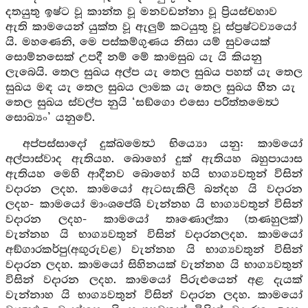
දතයුතු ඉෂ්ට වූ කාන්ත වූ මනවඩන්නා වූ ප්‍රියස්චහාව
ඇති කාමයෙන් යුක්ත වූ ඇලුම් කටයුතු වූ ස්ප්‍රෂ්ටව්‍යයෝ
යි. මහණෙනි, මෙ පස්කම්ගුණය නිසා යම් සුවයෙක්
සොම්නසෙක් උපදී නම් මේ කාමසුඛ යැ යි කියනු
ලැබෙයි. තෙල සුඛය අල්ප යැ තෙල සුඛය පහත් යැ තෙල
සුඛය මඳ යැ තෙල සුඛය ලාමක යැ තෙල සුඛය හීන යැ
තෙල සුඛය ස්වල්ප නුයි ‘සඞ්ගො එසො පරිත්තමෙත්‍ථ
සොඛ්‍යං’ යනුවේ.
අප්පස්සාදෝ දුක්ඛමෙත්‍ථ භිය්‍යො යනු: කාමයෝ
අල්පාස්වාද ඇතියහ. බොහෝ දුක් ඇතියහ බහුපායාස
ඇතියහ මෙහි ආදීනව බොහෝ හයි භාග්‍යවතුන් විසින්
වදාරන ලදහ. කාමයෝ ඇටසැකිලි බන්දහ යි වදාරන
ලදහ- කාමයෝ මාංශපේශි වැන්නහ යි භාග්‍යවතුන් විසින්
වදාරන ලදහ- කාමයෝ තෘණොල්කා (තණහුලක්)
වැන්නහ යි භාග්‍යවතුන් විසින් වදාරනලදහ. කාමයෝ
අඞ්ගාරකර්පු(අඟුරුවළ) වැන්නහ යි භාග්‍යවතුන් විසින්
වදාරන ලදහ. කාමයෝ සිහිනයක් වැන්නහ යි භාග්‍යවතුන්
විසින් වදාරන ලදහ. කාමයෝ පිරුළුයෙන් අළ දැයක්
වැන්නාහ යි භාග්‍යවතුන් විසින් වදාරන ලදහ. කාමයෝ