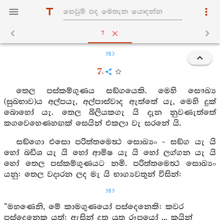
7
583
7.
තෙල පස්කම්ගුණය සඞ්ගයෙකි. මෙහි සෞඛ්‍ය
(සුඛභාව)ය අල්පයැ, අල්පාස්වාද ඇත්තේ යැ, මෙහි දුක්
බොහෝ යැ. තෙල බිලියකගැ යි දැන නුවණැත්තේ
කගවෙහෙණහඟක් සෙයින් එකලා වැ සරනේ යි.
සඞ්ගො එසො පරිත්තමෙත්‍ථ සොඛ්‍යං - සඞ්ග යැ යි
හෝ බඩිශ යැ යි හෝ ආමිෂ යැ යි හෝ ලග්ගන යැ යි
හෝ තෙල පස්කම්ගුණයට නමි. පරිත්තමෙත්‍ථ සොඛ්‍යං
යනු: තෙල වදාරන ලද මැ යි භාග්‍යවතුන් විසින්:
585
“මහණෙනි, මේ කාමගුණයෝ පස්දෙනෙකි: කවර
පස්දෙනෙක යත්: ඇසින් දත යුතු රූපයෝ ... කයින්