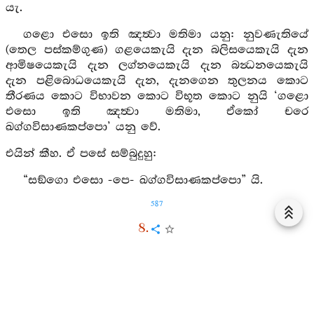
යැ.
ගළො එසො ඉති ඤත්‍වා මතිමා යනු: නුවණැතියේ
(තෙල පස්කම්ගුණ) ගළයෙකැයි දැන බලිසයෙකැයි දැන
ආමිෂයෙකැයි දැන ලග්නයෙකැයි දැන බන්‍ධනයෙකැයි
දැන පළිබොධයෙකැයි දැන, දැනගෙන තුලනය කොට
තීරණය කොට විභාවන කොට විභූත කොට නුයි ‘ගළො
එසො ඉති ඤත්‍වා මතිමා, ඒකෝ චරෙ
ඛග්ගවිසාණකප්පො’ යනු වේ.
එයින් කීහ. ඒ පසේ සම්බුදුහු:
“සඞ්ගො එසො -පෙ- ඛග්ගවිසාණකප්පො” යි.
587
8.
දියෙහි දැල බිඳ ගිය මසකු සෙයින් සංයෝජනයන්
පළා, දැවුණු තැනට පෙරළා නො එන ගින්නක් සෙයින්
(මාර්‍ගඥානයෙන් දැවුණු කෙලෙසුන් කරා පෙරළා නො
එමින්) කගවෙහෙණහඟක් සෙයින් එකලා වැ සරනේ යි.