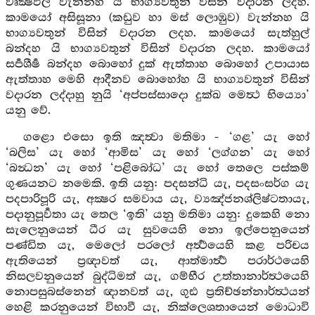
වෘක්‍ෂඵල වැන්නහ යි භාග්‍යවතුන් විසින් වදාරන ලදහ.
කාමයෝ අසිසූනා (කඩුව හා මස් ලොඹුව) වැන්නහ යි
භාග්‍යවතුන් විසින් වදාරන ලදහ. කාමයෝ සැත්හුල්
බන්දහ යි භාග්‍යවතුන් විසින් වදාරන ලදහ. කාමයෝ
සර්‍පශීර්‍ෂ බන්දහ බොහෝ දුක් ඇත්තාහ බොහෝ උපායාස
ඇත්තාහ මෙහි ආදීනව බොහෝහ යි භාග්‍යවතුන් විසින්
වදාරන ලද්දාහු නුයි ‘අප්පස්සාදො දුක්ඛ මෙත්‍ථ භිය්‍යො’
යනු වේ.
ගළො එසො ඉති ඤත්‍වා මතිමා - ‘ගළ’ යැ හෝ
‘බලිස’ යැ හෝ ‘ආමිස’ යැ හෝ ‘ලග්ගන’ යැ හෝ
‘බන්‍ධන’ යැ හෝ ‘පළිබෝධ’ යැ හෝ තෙලෙ පස්කම්
ගුණයනට නමෙකි. ඉති යනු: පදසන්ධි යැ, පදසංසර්ග යැ
පදපාරිපූරි යැ, අක්‍ෂර සමවාය යැ, ව්‍යඤ්ජනශ්ලිෂ්ටතායැ,
පදානුපූර්‍වතා යැ තෙල ‘ඉති’ යනු මතිමා යනු: දුකෙහි නො
සැලෙනුයෙන් ධීර යැ සුවයෙහි නො ඉල්පෙනුයෙන්
පණ්ඩිත යැ, මෙලෝ පරලෝ අර්‍ත්‍ථයෙහි කළ පරිචය
ඇතියෙන් ප්‍රඥාවත් යැ, ආත්මාර්‍ත්‍ථ පරාර්ථයෙහි
නිසලවනුයෙන් බුද්ධිමත් යැ, ගම්භීර උත්තානාර්ත්‍ථයෙහි
නොපසුබස්නෙන් ඥානවත් යැ, ගුඪ ප්‍රතිච්ඡන්නාර්ත්‍ථයන්
හෙළි කරනුයෙන් විභාවී යැ, නික්ලෙශතායෙන් මොධාවි