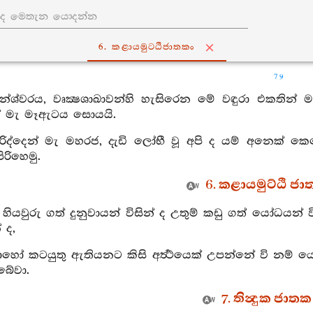
6. කළායමුට‍්ඨිජාතකං
79
නේශ්වරය, වෘක්‍ෂශාඛාවන්හි හැසිරෙන මේ වඳුරා එකතින
ක් මැ මෑඇටය සොයයි.
රිද්දෙන් මැ මහරජ, දැඩි ලෝභී වූ අපි ද යම් අනෙක් ක
ිරිහෙමු.
6. කළායමුට්ඨි ජාත
නු හියවුරු ගත් දුනුවායන් විසින් ද උතුම් කඩු ගත් යෝධයන් 
 ද,
හෝ කටයුතු ඇතියනට කිසි අර්‍ත්‍ථයෙක් උපන්නේ වි නම් ය
බේවා.
7. තින්‍දුක ජාතක 