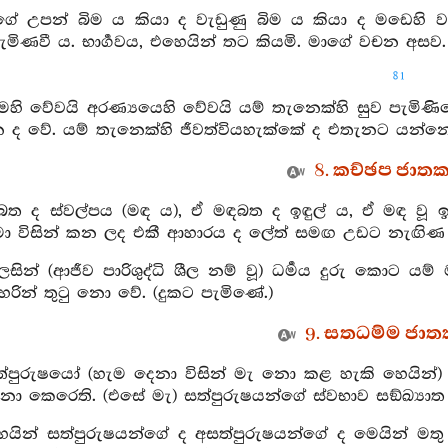
ගේ උපන් බිම ය කියා ද වැඩුණු බිම ය කියා ද මඩෙහි වැ
මිණවී ය. භාර්‍ගවය, එහෙයින් තට කියමි. මාගේ වචන අසව.
81
ෙහි වේවයි අරණ්‍යයෙහි වේවයි යම් තැනෙක්හි සුව පැමිණ
න ද වේ. යම් තැනෙක්හි ජීවත්වියහැක්කේ ද එතැනට යන්
8. කච්ඡප ජාතක 
බත ද ස්වල්පය (මඳ ය), ඒ මඳබත ද ඉඳුල් ය, ඒ මඳ වූ ඉඳු
මා විසින් කන ලද එකී ආහාරය ද ලේත් සමඟ උඩට නැඟිණ 
ෙසින් (ආජීව පාරිශුද්ධි ශීල නම් වූ) ධර්‍මය දුරු කොට යම
රින් තුටු නො වේ. (දුකට පැමිණේ.)
9. සතධම්ම ජාතක
ත්පුරුෂයෝ (හැම දෙනා විසින් මැ නො කළ හැකි හෙයින්) දුද්
 කෙරෙති. (එසේ මැ) සත්පුරුෂයන්ගේ ස්වභාව සඞ්ඛ්‍යාත
ෙයින් සත්පුරුෂයන්ගේ ද අසත්පුරුෂයන්ගේ ද මෙයින් මතු 