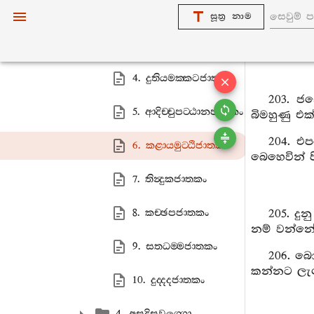
2. දද‍්දරජාතකං
සූත්‍ර නාම
3. මක‍්කටජාතකං
4. දුතියමක‍්කටජාතකං
203. ජ
5. ආදිච‍්චුපට‍්ඨානජාතකං
බිමහුණු එ
204. එප
6. කළායමුට‍්ඨිජාතකං
බෙහෙවින් ප
7. තින්‍දුකජාතකං
8. කච‍්ඡපජාතකං
205. දු
නම් වන්නේ
9. සතධම‍්මජාතකං
206. බො
කන්නට ලැ
10. දුද‍්දදජාතකං
4. අසදිසවග‍්ගො