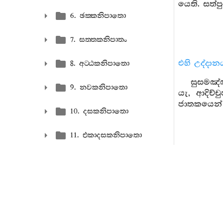
යෙති. සත්ප
6. ඡක‍්කනිපාතො
7. සත‍්තකනිපාතං
එහි උද්දාන
8. අට‍්ඨකනිපාතො
සුසමඤ්ඤ
9. නවකනිපාතො
යැ, ආදිච්
ජාතකයෙන්
10. දසකනිපාතො
11. එකාදසකනිපාතො
213. මහ
12. ද‍්වාදසකනිපාතො
ධනුර්ධර ත
13. තෙරසකනිපාතො
214. ස
පැමිණියේ ය
14. පකිණ‍්ණකනිපාතො