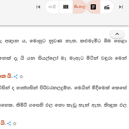
පාළි
සිංහල
් මැ අඥාන ය, මොහුට නුවණ නැත. කළුමෑමිට බිම හෙළා
ෙනෙක් දැ යි යන සියල්ලෝ මැ මෑඇට මිටින් වඳුරා මෙන්
ක යි.
විසින් ද හාත්පසින් පිරිවරනලදුම්හ. මෙයින් මිදීමෙක් කෙසේ
ෙහෙක. තිඹිරි ගසෙහි ඵල නො කැඩූ තැන් ඇත. තින්‍දුක ඵල
යි.