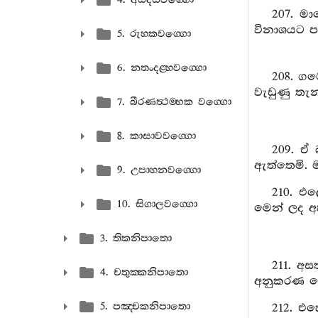
207. මා
විනාශයට පැ
5. රුහකවග‍්ගො
6. නතංදළ‍්හවග‍්ගො
208. ගම
වැඩුණු තැ
7. බීරණත්‍ථම‍්භක වග‍්ගො
8. කාසාවවග‍්ගො
209. ඒ 
ඇත්තෙමි. 
9. උපාහනවග‍්ගො
210. එල
10. සිගාලවග‍්ගො
මෙන් ලද අහ
3. තිකනිපාතො
211. අස
4. චතුක‍්කනිපාතො
අනුකරණ නො
5. පඤ‍්චකනිපාතො
212. එහ