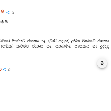
යි.
ග යි.
ාධවක) මක්කට ජාතක යැ, (වාරි පහූත) දුතිය මක්කට ජාතක
වූ (පඞ්ක) කච්ඡප ජාතක යැ, සතධම්ම ජාතකය හා දුද්දද
ය
ා විදින මහාකායයන් පළන්නා වූ අසදෘශ නමැති රාජ පුත්‍ර
 ය. මලණුවන් සුවපත් කොට ශීලසංයමයට හෙවත් පැවිද්දට
යි.