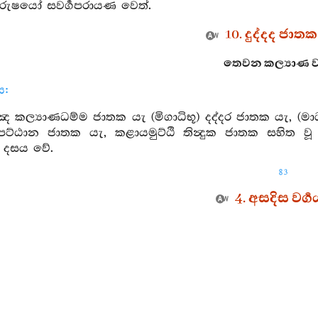
ුරුෂයෝ සවර්‍ගපරායණ වෙත්.
10. දුද්දද ජාතක 
තෙවන කල්‍යාණ වර්‍
ය:
 කල්‍යාණධම්ම ජාතක යැ (මිගාධිභූ) දද්දර ජාතක යැ, (ම
චුපට්ඨාන ජාතක යැ, කළායමුට්ඨි තින්‍දුක ජාතක සහිත 
 දසය වේ.
83
4. අසදිස වර්‍ග
ත් වූ බල ඇති සර (ඊතල) දුරට විදිනා වූ ඉලක්ක නො වරදව
ෙමේ;
ියලු සතුරන් යුද කොට පලවා හැරැ කිසිවක්හු නො පෙළී
ි.
1. අසදිස ජාතක 