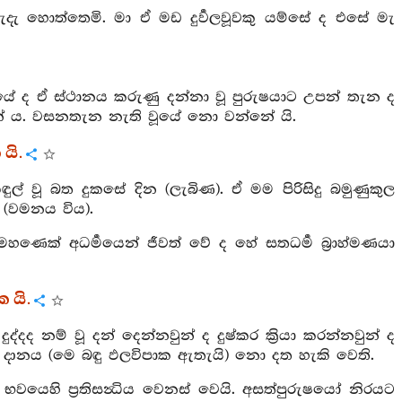
දැ හොත්තෙමි. මා ඒ මඩ දුර්‍වලවූවකු යම්සේ ද එසේ මැ
ියේ ද ඒ ස්ථානය කරුණු දන්නා වූ පුරුෂයාට උපන් තැන ද
නේ ය. වසනතැන නැති වූයේ නො වන්නේ යි.
යි.
ල් වූ බත දුකසේ දින (ලැබිණ). ඒ මම පිරිසිදු බමුණුකුල
(වමනය විය).
් මහණෙක් අධර්‍මයෙන් ජීවත් වේ ද හේ සතධර්‍ම බ්‍රාහ්මණයා
 යි.
දද නම් වූ දන් දෙන්නවුන් ද දුෂ්කර ක්‍රියා කරන්නවුන් ද
 දානය (මෙ බඳු ඵලවිපාක ඇතැයි) නො දත හැකි වෙති.
භවයෙහි ප්‍රතිසන්‍ධිය වෙනස් වෙයි. අසත්පුරුෂයෝ නිරයට