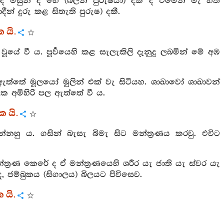
 ද මසුන් ද හේ (බලන පුරුෂයා) දකී ද එමෙන් මැ හිත
දීන් දුරු කළ සිතැති පුරුෂ) දකී.
 යි.
 වූයේ වී ය. පූර්‍වයෙහි කළ සැලැකිලි දැනුදු ලබමින් මේ අඹ
ත්තේ මූලයෝ මුලින් එක් වැ සිටියහ. ශාඛාවෝ ශාඛාවන්
ක අමිහිරි පල ඇත්තේ වී ය.
 යි.
හු ය. ගසින් බැසැ බිමැ සිට මන්ත්‍රණය කරවු. එවිට
්‍රණ කෙරේ ද ඒ මන්ත්‍රණයෙහි ශරීර යැ ජාති යැ ස්‍වර යැ
ජම්බුකය (සිගාලය) බිලයට පිවිසෙව.
 යි.