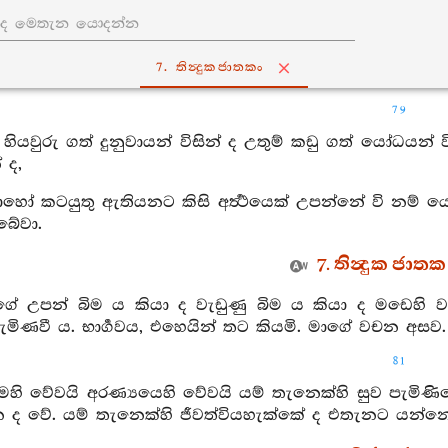
7. තින්‍දුකජාතකං
79
නු හියවුරු ගත් දුනුවායන් විසින් ද උතුම් කඩු ගත් යෝධයන් 
 ද,
හෝ කටයුතු ඇතියනට කිසි අර්‍ත්‍ථයෙක් උපන්නේ වි නම් ය
බේවා.
7. තින්‍දුක ජාතක 
ගේ උපන් බිම ය කියා ද වැඩුණු බිම ය කියා ද මඩෙහි වැ
මිණවී ය. භාර්‍ගවය, එහෙයින් තට කියමි. මාගේ වචන අසව.
81
ෙහි වේවයි අරණ්‍යයෙහි වේවයි යම් තැනෙක්හි සුව පැමිණ
න ද වේ. යම් තැනෙක්හි ජීවත්වියහැක්කේ ද එතැනට යන්