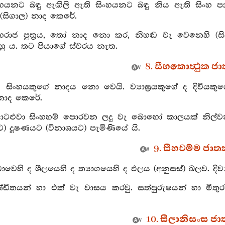
ිංහයනට බඳු ඇඟිලි ඇති සිංහයනට බඳු නිය ඇති සිංහ පා
් (සිගාල) නාද කෙරේ.
ිංහරාජ පුත්‍රය, තෝ නාද නො කර, නිහඬ වැ වෙනෙහි (ස
හු ය. තට පියාගේ ස්වරය නැත.
8. සීහකොත්‍ථුක ජා
ේ සිංහයකුගේ නාදය නො වෙයි. ව්‍යාඝ්‍රයකුගේ ද දිවි
නාද කෙරේ.
ොටළුවා සිංහහම් පොරවන ලදු වැ බොහෝ කාලයක් නිල්
ට) දූෂණයට (විනාශයට) පැමිණියේ යි.
9. සීහචම්ම ජාතක
‍රද්ධාවෙහි ද ශීලයෙහි ද ත්‍යාගයෙහි ද ඵලය (අනුසස්) බලව. 
ණ්ඩිතයන් හා එක් වැ වාසය කරවු. සත්පුරුෂයන් හා මිත
10. සීලානිසංස ජා