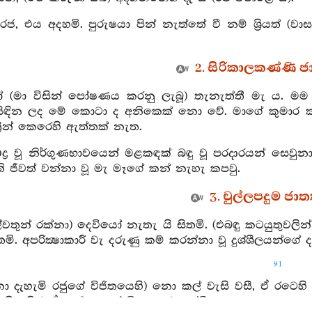
රජ, එය අදහමි. පුරුෂයා පින් නැත්තේ වී නම් ශ්‍රියත් 
2. සිරිකාලකණ්ණි ජ
ෝ (මා විසින් පෝෂණය කරනු ලැබූ) තැනැත්තී මැ ය.
 සිඳින ලද මේ කොටා ද අනිකෙක් නො වේ. මාගේ කුමාර කලැ
්ත්‍රීන් කෙරෙහි ඇත්තක් නැත.
ද්‍ර වූ නිර්ගුණභාවයෙන් මළකඳක් බඳු වූ පරදාරයන් සෙවු
ඇති ජීවත් වන්නා වූ මැ මෑගේ කන් නැහැ කපවු.
3. චුල්ලපදුම ජාත
ිල්වතුන් රක්නා) දෙවියෝ නැතැ යි සිතමි. (එබඳු කටයුතු
තමි. අපරික්‍ෂාකාරී වැ දරුණු කම් කරන්නා වූ දුශ්ශීලයන්ගේ 
91
ො දැහැමි රජුගේ විජිතයෙහි) නො කල් වැසි වසී, ඒ රටෙහ
ෙහි ඉපිද) ඒකාන්තයෙන් විනාශයට පත්වී ය.