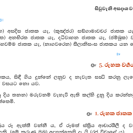
සිවුවැනි අසදෘශ වර්‍
ය:
ගහ) අසදිස ජාතක යැ, (කුඤ්ජර) සඞ්ගාමාවචර ජාතක ය
ත්ත) අනභිරත ජාතක යැ, දධිවාහන ජාතක යැ, (ජම්බුක) 
සීහවම්ම ජාතක යැ, (නාගවරෙන) සීලානිසංස ජාතකය යන 
89
5. රුහක වර්‍ග
හකය, සිඳී ගිය දුන්නේ ලනුව ද නැවැත සන්‍ධි කරනු ලැබේ
ගේ වසයට නො යව.
ුනු දිය තනන) මරුවනම් වැහැරි ඇති කල්හි දුනු දිය කරන්නව
තෙමි.
1. රුහක ජාතක 
ත්‍රිය රූ ඇත්තී වන්නී ය, ඒ රූමත් ස්ත්‍රිය ආචාරශීලී 
, (මේ කරුණ ඔබ) අදහන්නෙහි දැ යි (රජ විචාළේ ය).