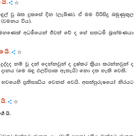
යි.
ල් වූ බත දුකසේ දින (ලැබිණ). ඒ මම පිරිසිදු බමුණුකුල
(වමනය විය).
් මහණෙක් අධර්‍මයෙන් ජීවත් වේ ද හේ සතධර්‍ම බ්‍රාහ්මණයා
 යි.
දද නම් වූ දන් දෙන්නවුන් ද දුෂ්කර ක්‍රියා කරන්නවුන් ද
 දානය (මෙ බඳු ඵලවිපාක ඇතැයි) නො දත හැකි වෙති.
භවයෙහි ප්‍රතිසන්‍ධිය වෙනස් වෙයි. අසත්පුරුෂයෝ නිරයට
යි.
ග යි.