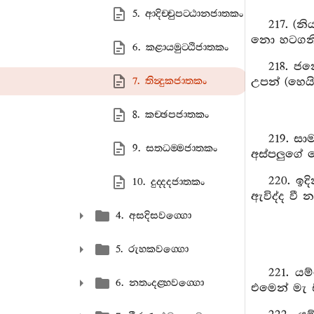
5. ආදිච‍්චුපට‍්ඨානජාතකං
217. (න
නො හටගනී. 
6. කළායමුට‍්ඨිජාතකං
218. ජන
7. තින්‍දුකජාතකං
උපන් (හෙයි
8. කච‍්ඡපජාතකං
219. සා
9. සතධම‍්මජාතකං
අස්පලුගේ 
220. ඉද
10. දුද‍්දදජාතකං
ඇවිද්ද වී 
4. අසදිසවග‍්ගො
5. රුහකවග‍්ගො
221. යම
6. නතංදළ‍්හවග‍්ගො
එමෙන් මැ සි