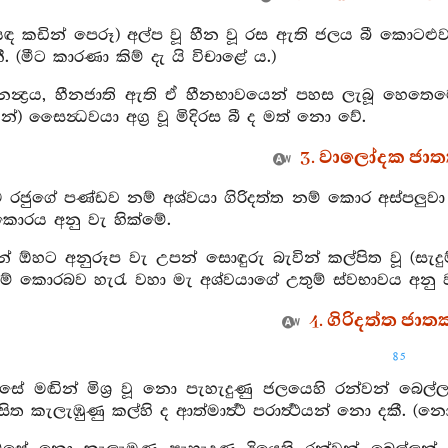
ියඳ කඩින් පෙරූ) අල්ප වූ හීන වූ රස ඇති ජලය බී කොටළ
(මීට කාරණා කිම් දැ යි විචාළේ ය.)
ෙන්‍ද්‍රය, හීනජාති ඇති ඒ හීනභාවයෙන් පහස ලැබූ හෙතෙ
න්) සෛන්‍ධවයා අග්‍ර වූ මිදිරස බී ද මත් නො වේ.
3. වාලෝදක ජාතක
ම රජුගේ පණ්ඩව නම් අශ්වයා ගිරිදත්ත නම් කොර අස්පලුව
කොරය අනු වැ හික්මේ.
ින් ඕහට අනුරූප වැ උපන් සොඳුරු බැවින් කල්පිත වූ (සැ
නම් කොරබව හැරැ වහා මැ අශ්වයාගේ උතුම් ස්වභාවය අනු ව
4. ගිරිදත්ත ජාතක
85
්සේ මඬින් මිශ්‍ර වූ නො පැහැදුණු ජලයෙහි රන්වන් බෙල
ත කැලැඹුණු කල්හි ද ආත්මාර්‍ත්‍ථ පරාර්‍ත්‍ථයන් නො දකී. (