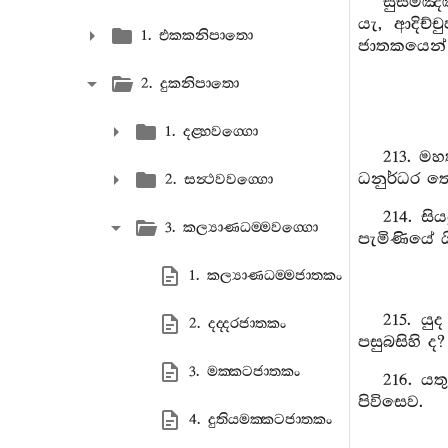
සුසමඤ්ඤ
යැ, ආදිච්
1. එකකනිපාතො
ජාතකයෙන්
2. දුකනිපාතො
1. දළ‍්හවග‍්ගො
213. මහ
ධනුර්ධර ත
2. සන්‍ථවවග‍්ගො
214. ස
3. කල්‍යාණධම‍්මවග‍්ගො
පැමිණියේ ය
1. කල්‍යාණධම‍්මජාතකං
215. යු
2. දද‍්දරජාතකං
පසුබසිහි ද?
3. මක‍්කටජාතකං
216. යත
පිවිසෙව.
4. දුතියමක‍්කටජාතකං