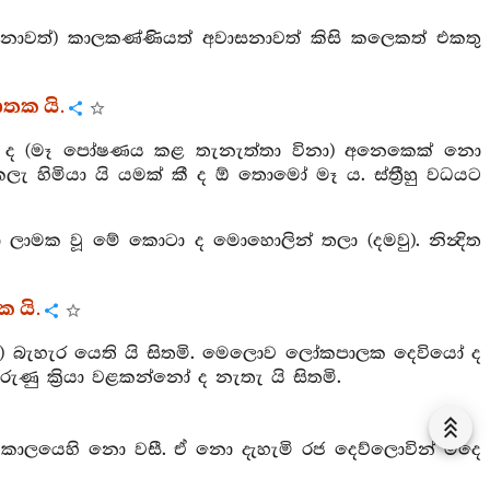
(වාසනාවත්) කාලකණ්ණියත් අවාසනාවත් කිසි කලෙකත් එකතු
ාතක යි.
 මම ද (මෑ පෝෂණය කළ තැනැත්තා විනා) අනෙකෙක් නො
 හිමියා යි යමක් කී ද ඕ තොමෝ මෑ ය. ස්ත්‍රීහු වධයට
නා ලාමක වූ මේ කොටා ද මොහොලින් තලා (දමවු). නින්‍දිත
ක යි.
වලින්) බැහැර යෙති යි සිතමි. මෙලොව ලෝකපාලක දෙවියෝ ද
දරුණු ක්‍රියා වළකන්නෝ ද නැතැ යි සිතමි.
ි කාලයෙහි නො වසී. ඒ නො දැහැමි රජ දෙව්ලොවින් මිදෙ