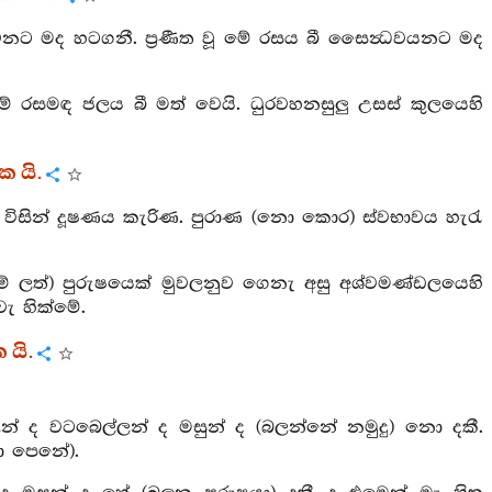
ුවනට මද හටගනී. ප්‍රණීත වූ මේ රසය බී සෛන්‍ධවයනට මද
මේ රසමඳ ජලය බී මත් වෙයි. ධුරවහනසුලු උසස් කුලයෙහි
 යි.
ා විසින් දූෂණය කැරිණ. පුරාණ (නො කොර) ස්වභාවය හැරැ
දුම් ලත්) පුරුෂයෙක් මුවලනුව ගෙනැ අසු අශ්වමණ්ඩලයෙහි
ැ හික්මේ.
 යි.
්ලන් ද වටබෙල්ලන් ද මසුන් ද (බලන්නේ නමුදු) නො දකී.
නො පෙනේ).