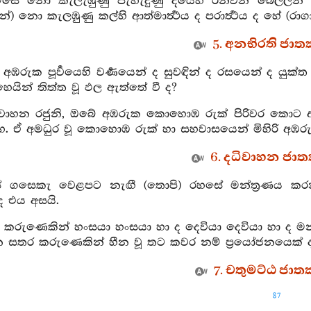
ම්සේ නො කැලැඹුණු පැහැදුණු දියෙහි රන්වන් බෙල්ලන්
) නො කැලඹුණු කල්හි ආත්මාර්‍ත්‍ථය ද පරාර්‍ත්‍ථය ද හේ (රාගා
5. අනභිරති ජාතක
 අඹරුක පූර්‍වයෙහි වර්‍ණයෙන් ද සුවඳින් ද රසයෙන් ද යුක්ත
ෙයින් තිත්ත වූ ඵල ඇත්තේ වී ද?
ධිවාහන රජුනි, ඔබේ අඹරුක කොහොඹ රුක් පිරිවර කොට ඇ
හ. ඒ අමධුර වූ කොහොඹ රුක් හා සහවාසයෙන් මිහිරි අඹරු
6. දධිවාහන ජාතක
ස් ගසෙකැ වෙළපට නැඟී (තොපි) රහසේ මන්ත්‍රණය කරන්න
ද එය අසයි.
් කරුණෙකින් හංසයා හංසයා හා ද දෙවියා දෙවියා හා ද මන්ත
 සතර කරුණෙකින් හීන වූ තට කවර නම් ප්‍රයෝජනයෙක් ද, 
7. චතුමට්ඨ ජාතක
87