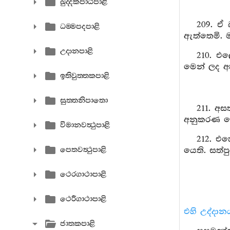
ඛුද‍්දකපාඨපාළි
209. ඒ 
ධම‍්මපදපාළි
ඇත්තෙමි. 
උදානපාළි
210. එල
මෙන් ලද අහ
ඉතිවුත‍්තකපාළි
සුත‍්තනිපාතො
211. අස
අනුකරණ නො
විමානවත්‍ථුපාළි
212. එහ
පෙතවත්‍ථුපාළි
යෙති. සත්ප
ථෙරගාථාපාළි
ථෙරීගාථාපාළි
එහි උද්දාන
ජාතකපාළි