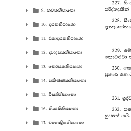
227. ස
පරිද්දෙකින
9. නවකනිපාතො
228. ස
10. දසකනිපාතො
දැනැගන්නා
11. එකාදසකනිපාතො
229. ම
12. ද‍්වාදසකනිපාතො
කොටළුවා 
13. තෙරසකනිපාතො
230. ක
ප්‍රකාශ කො
14. පකිණ‍්ණකනිපාතො
15. වීසතිනිපාතො
231. ශ්
16. තිංසතිනිපාතො
232. ප
සුවසේ යයි.
17. චත‍්තාළීසනිපාතො