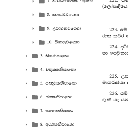
222. ය
7. බීරණත්‍ථම‍්භක වග‍්ගො
(ලෝහාදියෙන්
8. කාසාවවග‍්ගො
9. උපාහනවග‍්ගො
223. මේ
රුක කවර හ
10. සිගාලවග‍්ගො
224. ද
හා සෙවුනා
3. තිකනිපාතො
4. චතුක‍්කනිපාතො
225. උ
මෘගරාජයා 
5. පඤ‍්චකනිපාතො
226. යම
6. ඡක‍්කනිපාතො
ගුණ යැ යන
7. සත‍්තකනිපාතං
8. අට‍්ඨකනිපාතො