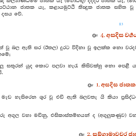
 කල්‍යාණධම්ම ජාතක යැ (මිගාධිභූ) දද්දර ජාතක යැ, (ම
චුපට්ඨාන ජාතක යැ, කළායමුට්ඨි තින්‍දුක ජාතක සහිත 
 දසය වේ.
83
4. අසදිස වර්‍ග
ත් වූ බල ඇති සර (ඊතල) දුරට විදිනා වූ ඉලක්ක නො වරදව
ෙමේ;
ියලු සතුරන් යුද කොට පලවා හැරැ කිසිවක්හු නො පෙළී
ි.
1. අසදිස ජාතක 
ද මැඩ හැසිරෙන ශූර වූ එඩි ඇති බලවතැ යි කියා ප්‍රසි
ුරු අගුල වහා මඩිනු, එසිකාස්තම්භයන් ද (අගුලුකණුව) ව
2. සඞ්ගාමාවචර ජා