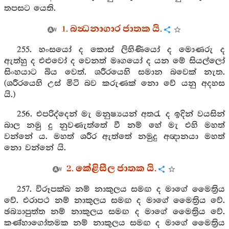
තපසට යෙති.
1. බන්‍ධනාගාර ජාතක යි.
255. හංසයෝ ද කොස් ලිහිණියෝ ද මොණරු ද
ඇත්හු ද එළුවෝ ද වෙනත් මෘගයෝ ද යන මේ සියල්ලෝ
සිංහයාට බිය වෙත්. ශරීරයෙහි සමාන බවෙක් නැත.
(ශරීරයෙහි උස් මිටි බව කරුණක් නො වේ යනු අදහස
යි.)
256. එපරිද්දෙන් මැ මනුෂ්‍යයන් අතරැ ද ඉදින් වයසින්
බාල නමු දු නුවණැත්තේ වී නම් හේ මැ එහි මහත්
වන්නේ ය. මහත් ශරීර ඇත්තේ නමුදු අඥානයා මහත්
නො වන්නේ යි.
2. කේළිසීල ජාතක යි.
257. විරූපක්ඛ නම් නාකුලය සමඟ ද මාගේ මෛත්‍රිය
වේ. එරාපථ නම් නාකුලය සමඟ ද මාගේ මෛත්‍රිය වේ.
ඡබ්‍යාපුත්ත නම් නාකුලය සමඟ ද මාගේ මෛත්‍රිය වේ.
කණ්හාගෝතමක නම් නාකුලය සමඟ ද මාගේ මෛත්‍රිය