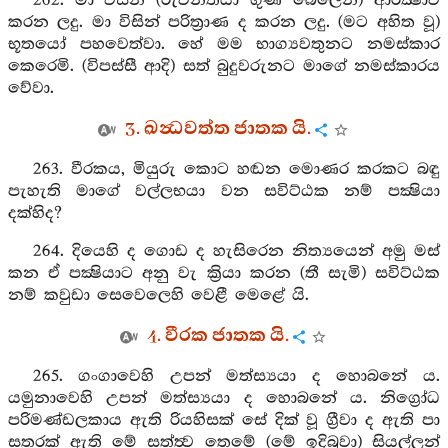
262. මා විසින් (රුවන්තියා ගුණ බෙලෙන්) ආරක්‍ෂාව
කරන ලදු. මා විසින් පරිත්‍රාණ ද කරන ලදු. (මට අහිත වූ)
භූතයෝ පහවෙත්වා. හේ මම භාග්‍යවතුනට නමස්කාර
කෙරෙමි. (විපස්සී ආදි) සත් බුදුවරුනට මාගේ නමස්කාරය
වේවා.
3. ඛන්‍ධවත්ත ජාතක යි.
263. වීරකය, මියුරු කොට හඬන මොණර කරකට බඳු
පැහැති මාගේ වල්ලභයා වන සවිට්ඨක නම් පක්‍ෂියා
දක්හිද?
264. දියෙහි ද ගොඩ ද හැසිරෙන නිත්‍යයෙන් අමු මස්
කන ඒ පක්‍ෂියාට අනු වැ ක්‍රියා කරන (තී සැමි) සවිට්ඨක
නම් කවුඩා සෙවෙලෙහි වෙළී මෙළේ යි.
4. වීරක ජාතක යි.
265. ගංගාවෙහි උපන් මත්ස්‍යයා ද හොබනේ ය.
යමුනාවෙහි උපන් මත්ස්‍යයා ද හොබනේ ය. නිග්‍රෝධ
පරිමණ්ඩලකාය ඇති රියහිසක් සේ දික් වූ ග්‍රීවා ද ඇති පා
සතරක් ඇති මේ සත්ත්‍ව තෙමේ (මේ ඉදිබුවා) සියල්ලන්