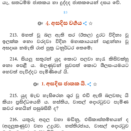
යැ, සතධම්ම ජාතකය හා දුද්දද ජාතකයෙන් දසය වේ.
83
4. අසදිස වර්‍ගය
213. මහත් වූ බල ඇති සර (ඊතල) දුරට විදිනා වූ
ඉලක්ක නො වරදවා විදින මහාකායයන් පළන්නා වූ
අසදෘශ නමැති රාජ පුත්‍ර ධනුර්ධර තෙමේ;
214. සියලු සතුරන් යුද කොට පලවා හැරැ කිසිවක්හු
නො පෙළී ය. මලණුවන් සුවපත් කොට ශීලසංයමයට
හෙවත් පැවිද්දට පැමිණියේ යි.
1. අසදිස ජාතක යි.
215. යුද මැඩ හැසිරෙන ශූර වූ එඩි ඇති බලවතැ යි
කියා ප්‍රසිද්ධයෙහි ය. හස්තිය, වාසල් දොරටුවට පැමිණ
කවර හෙයින් පසුබසිහි ද?
216. යතුරු අගුල වහා මඩිනු, එසිකාස්තම්භයන් ද
(අගුලුකණුව) වහා උදුරව. හස්තිරජාය, වාසල් දොරටුව