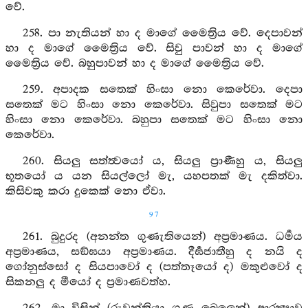
වේ.
258. පා නැතියන් හා ද මාගේ මෛත්‍රිය වේ. දෙපාවන්
හා ද මාගේ මෛත්‍රිය වේ. සිවු පාවන් හා ද මාගේ
මෛත්‍රිය වේ. බහුපාවන් හා ද මාගේ මෛත්‍රිය වේ.
259. අපාදක සතෙක් හිංසා නො කෙරේවා. දෙපා
සතෙක් මට හිංසා නො කෙරේවා. සිවුපා සතෙක් මට
හිංසා නො කෙරේවා. බහුපා සතෙක් මට හිංසා නො
කෙරේවා.
260. සියලු සත්ත්‍වයෝ ය, සියලු ප්‍රාණීහු ය, සියලු
භූතයෝ ය යන සියල්ලෝ මැ, යහපතක් මැ දකිත්වා.
කිසිවකු කරා දුකෙක් නො ඒවා.
97
261. බුදුරද (අනන්ත ගුණැතියෙන්) අප්‍රමාණය. ධර්‍මය
අප්‍රමාණය, සඞ්ඝයා අප්‍රමාණය. දීර්‍ඝජාතීහු ද නයි ද
ගෝනුස්සෝ ද සියපාවෝ ද (පත්තෑයෝ ද) මකුළුවෝ ද
සිකනලු ද මීයෝ ද ප්‍රමාණවත්හ.