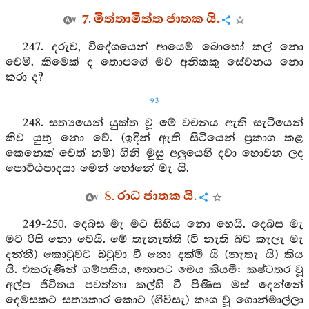
7. මිත්තාමිත්ත ජාතක යි.
247. දරුව, විදේශයෙන් ආයෙම් බොහෝ කල් නො
වෙමි. කිමෙක් ද තොපගේ මව අනිකකු සේවනය නො
කරා ද?
93
248. සත්‍යයෙන් යුක්ත වූ මේ වචනය ඇති සැටියෙන්
කිව යුතු නො වේ. (ඉදින් ඇති සිටියෙන් ප්‍රකාශ කළ
කෙනෙක් වෙත් නම්) ගිනි මුසු අලුයෙහි දවා හොවන ලද
පොට්ඨපාදයා මෙන් හෝනේ මැ යි.
8. රාධ ජාතක යි.
249-250. දෙබස මැ මට සිහිය නො හෙයි. දෙබස මැ
මට රිසි නො වෙයි. මේ තැනැත්තී (වි නැති බව කැලැ මැ
දන්නී) කොටුවට බටුවා වී නො දක්මි යි (නැතැ යි) කිය
යි. එකරුණින් ගම්පතිය, තොපට මෙය කියමි: කෂ්ටතර වූ
අල්ප ජීවිතය පවත්නා කල්හි වී පිණිස මස් දෙන්නේ
දෙමසකට සත්‍යකාර කොට (ගිවිසැ) කෘශ වූ ගොන්මාල්ලා