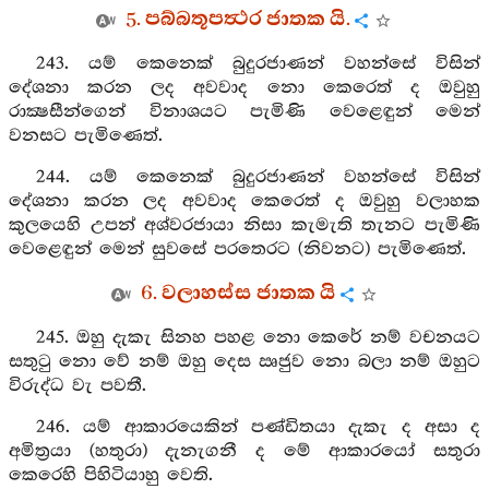
5. පබ්බතූපත්‍ථර ජාතක යි.
243. යම් කෙනෙක් බුදුරජාණන් වහන්සේ විසින්
දේශනා කරන ලද අවවාද නො කෙරෙත් ද ඔවුහු
රාක්‍ෂසීන්ගෙන් විනාශයට පැමිණි වෙළෙඳුන් මෙන්
වනසට පැමිණෙත්.
244. යම් කෙනෙක් බුදුරජාණන් වහන්සේ විසින්
දේශනා කරන ලද අවවාද කෙරෙත් ද ඔවුහු වලාහක
කුලයෙහි උපන් අශ්වරජායා නිසා කැමැති තැනට පැමිණි
වෙළෙඳුන් මෙන් සුවසේ පරතෙරට (නිවනට) පැමිණෙත්.
6. වලාහස්ස ජාතක යි
245. ඔහු දැකැ සිනහ පහළ නො කෙරේ නම් වචනයට
සතුටු නො වේ නම් ඔහු දෙස ඍජුව නො බලා නම් ඔහුට
විරුද්ධ වැ පවතී.
246. යම් ආකාරයෙකින් පණ්ඩිතයා දැකැ ද අසා ද
අමිත්‍රයා (හතුරා) දැනැගනී ද මේ ආකාරයෝ සතුරා
කෙරෙහි පිහිටියාහු වෙති.