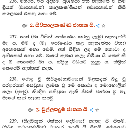
236. මහරජ, එය අදහමි. පුරුෂයා පින් නැත්තේ වී නම්
ශ්‍රියත් (වාසනාවත්) කාලකණ්ණියත් අවාසනාවත් කිසි
කලෙකත් එකතු නො වේ.
2. සිරිකාලකණ්ණි ජාතක යි.
237. හෝ (මා විසින් පෝෂණය කරනු ලැබූ) තැනැත්තී
මැ ය. මම ද (මෑ පෝෂණය කළ තැනැත්තා විනා)
අනෙකෙක් නො වෙමි. අත් සිඳින ලද මේ කොටා ද
අනිකෙක් නො වේ. මාගේ කුමාර කලැ හිමියා යි යමක් කී
ද ඕ තොමෝ මෑ ය. ස්ත්‍රීහු වධයට සුදුසු ය. ස්ත්‍රීන්
කෙරෙහි ඇත්තක් නැත.
238. රෞද්‍ර වූ නිර්ගුණභාවයෙන් මළකඳක් බඳු වූ
පරදාරයන් සෙවුනා ලාමක වූ මේ කොටා ද මොහොලින්
තලා (දමවු). නින්‍දිත පතිව්‍රතා ඇති ජීවත් වන්නා වූ මැ
මෑගේ කන් නැහැ කපවු.
3. චුල්ලපදුම ජාතක යි.
239. (සිල්වතුන් රක්නා) දෙවියෝ නැතැ යි සිතමි.
(එබඳු කටයුතුවලින්) බැහැර යෙති යි සිතමි. මෙලොව