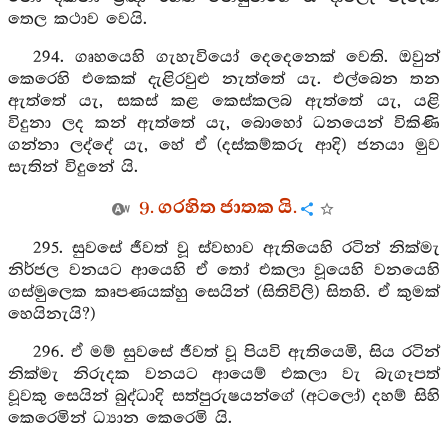
තෙල කථාව වෙයි.
294. ගෘහයෙහි ගැහැවියෝ දෙදෙනෙක් වෙති. ඔවුන්
කෙරෙහි එකෙක් දැළිරවුළු නැත්තේ යැ. එල්බෙන තන
ඇත්තේ යැ, සකස් කළ කෙස්කලබ ඇත්තේ යැ, යළි
විදුනා ලද කන් ඇත්තේ යැ, බොහෝ ධනයෙන් විකිණි
ගන්නා ලද්දේ යැ, හේ ඒ (දස්කම්කරු ආදි) ජනයා මුව
සැතින් විදුනේ යි.
9. ගරහිත ජාතක යි.
295. සුවසේ ජීවත් වූ ස්වභාව ඇතියෙහි රටින් නික්මැ
නිර්ජල වනයට ආයෙහි ඒ තෝ එකලා වූයෙහි වනයෙහි
ගස්මුලෙක කෘපණයක්හු සෙයින් (සිතිවිලි) සිතහි. ඒ කුමක්
හෙයිනැයි?)
296. ඒ මම් සුවසේ ජීවත් වූ පියවි ඇතියෙමි, සිය රටින්
නික්මැ නිරුදක වනයට ආයෙම් එකලා වැ බැගෑපත්
වූවකු සෙයින් බුද්ධාදි සත්පුරුෂයන්ගේ (අටලෝ) දහම් සිහි
කෙරෙමින් ධ්‍යාන කෙරෙමි යි.