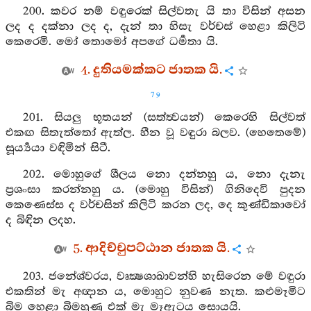
200. කවර නම් වඳුරෙක් සිල්වතැ යි තා විසින් අසන
ලද ද දක්නා ලද ද, දැන් තා හිසැ වර්චස් හෙළා කිලිටි
කෙරෙමි. මෝ තොමෝ අපගේ ධර්‍මතා යි.
4. දුතියමක්කට ජාතක යි.
79
201. සියලු භූතයන් (සත්ත්‍වයන්) කෙරෙහි සිල්වත්
එකඟ සිතැත්තෝ ඇත්ල. හීන වූ වඳුරා බලව. (හෙතෙමේ)
සූර්‍ය්‍යයා වඳිමින් සිටී.
202. මොහුගේ ශීලය නො දන්නහු ය, නො දැනැ
ප්‍රශංසා කරන්නහු ය. (මොහු විසින්) ගිනිදෙවි පුදන
කෙණෙස්ස ද වර්චසින් කිලිටි කරන ලද, දෙ කුණ්ඩිකාවෝ
ද බිඳින ලදහ.
5. ආදිච්චුපට්ඨාන ජාතක යි.
203. ජනේශ්වරය, වෘක්‍ෂශාඛාවන්හි හැසිරෙන මේ වඳුරා
එකතින් මැ අඥාන ය, මොහුට නුවණ නැත. කළුමෑමිට
බිම හෙළා බිමහුණු එක් මැ මෑඇටය සොයයි.