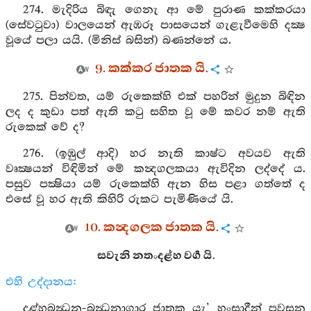
274. මැදිරිය බිඳැ ගෙනැ ආ මේ පුරාණ කක්කරයා
(සේවටුවා) වාලයෙන් ඇඹරූ පාසයෙන් ගැළැවීමෙහි දක්‍ෂ
වූයේ පලා යයි. (මිනිස් බසින්) බණන්නේ ය.
9. කක්කර ජාතක යි.
275. පින්වත, යම් රුකෙක්හි එක් පහරින් මුදුන බිඳින
ලද ද කුඩා පත් ඇති කටු සහිත වූ මේ කවර නම් ඇති
රුකෙක් වේ ද?
276. (ඉඹුල් ආදි) හර නැති කාෂ්ට අවයව ඇති
වෘක්‍ෂයන් විඳිමින් මේ කන්‍දගලකයා ඇවිදින ලද්දේ ය.
පසුව පක්‍ෂියා යම් රුකෙක්හි ඇන හිස පළා ගත්තේ ද
එසේ වූ හර ඇති කිහිරි රුකට පැමිණියේ යි.
10. කන්‍දගලක ජාතක යි.
සවැනි නතංදළ්හ වර්‍ග යි.
එහි උද්දානය:
දළ්හබන්‍ධන-බන්‍ධනාගාර ජාතක යැ’ හංසාදීන් පවසන