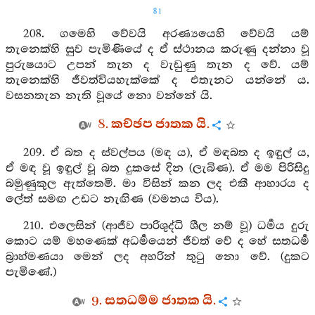
81
208. ගමෙහි වේවයි අරණ්‍යයෙහි වේවයි යම්
තැනෙක්හි සුව පැමිණියේ ද ඒ ස්ථානය කරුණු දන්නා වූ
පුරුෂයාට උපන් තැන ද වැඩුණු තැන ද වේ. යම්
තැනෙක්හි ජීවත්වියහැක්කේ ද එතැනට යන්නේ ය.
වසනතැන නැති වූයේ නො වන්නේ යි.
8. කච්ඡප ජාතක යි.
209. ඒ බත ද ස්වල්පය (මඳ ය), ඒ මඳබත ද ඉඳුල් ය,
ඒ මඳ වූ ඉඳුල් වූ බත දුකසේ දින (ලැබිණ). ඒ මම පිරිසිදු
බමුණුකුල ඇත්තෙමි. මා විසින් කන ලද එකී ආහාරය ද
ලේත් සමඟ උඩට නැඟිණ (වමනය විය).
210. එලෙසින් (ආජීව පාරිශුද්ධි ශීල නම් වූ) ධර්‍මය දුරු
කොට යම් මහණෙක් අධර්‍මයෙන් ජීවත් වේ ද හේ සතධර්‍ම
බ්‍රාහ්මණයා මෙන් ලද අහරින් තුටු නො වේ. (දුකට
පැමිණේ.)
9. සතධම්ම ජාතක යි.