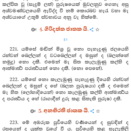
කල්පිත වූ (සැදුම් ලත්) පුරුෂයෙක් මුවලනුව ගෙනැ අසු
අශ්වමණ්ඩලයෙහි ඇවිද්ද වී නම් කොරබව හැරැ වහා මැ
අශ්වයාගේ උතුම් ස්වභාවය අනු වැ හික්මේ.
4. ගිරිදත්ත ජාතක යි.
85
221. යම්සේ මඬින් මිශ්‍ර වූ නො පැහැදුණු ජලයෙහි
රන්වන් බෙල්ලන් ද වටබෙල්ලන් ද මසුන් ද (බලන්නේ
නමුදු) නො දකී. එමෙන් මැ සිත කැලැඹුණු කල්හි ද
ආත්මාර්‍ත්‍ථ පරාර්‍ත්‍ථයන් නො දකී. (නො පෙනේ).
222. යම්සේ නො කැලැඹුණු පැහැදුණු දියෙහි රන්වන්
බෙල්ලන් ද මසුන් ද හේ (බලන පුරුෂයා) දකී ද එමෙන්
මැ හිත (ලෝහාදියෙන්) නො කැලඹුණු කල්හි ආත්මාර්‍ත්‍ථය
ද පරාර්‍ත්‍ථය ද හේ (රාගාදීන් දුරු කළ සිතැති පුරුෂ) දකී.
5. අනභිරති ජාතක යි.
223. මේ අඹරුක පූර්‍වයෙහි වර්‍ණයෙන් ද සුවඳින් ද
රසයෙන් ද යුක්ත වූයේ වී ය. පූර්‍වයෙහි කළ සැලැකිලි