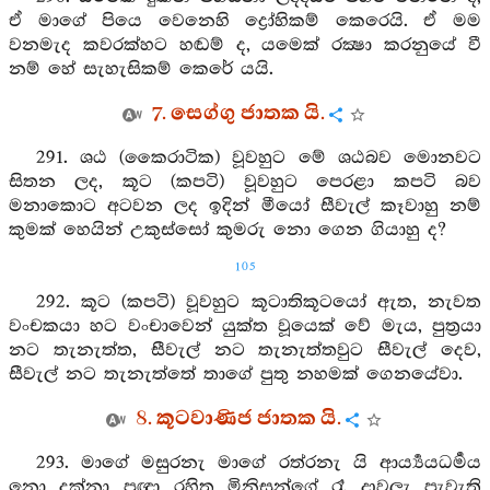
ඒ මාගේ පියෙ වෙනෙහි ද්‍රෝහිකම් කෙරෙයි. ඒ මම
වනමැද කවරක්හට හඬම් ද, යමෙක් රක්‍ෂා කරනුයේ වී
නම් හේ සැහැසිකම් කෙරේ යයි.
7. සෙග්ගු ජාතක යි.
291. ශඨ (කෛරාටික) වූවහුට මේ ශඨබව මොනවට
සිතන ලද, කූට (කපටි) වූවහුට පෙරළා කපටි බව
මනාකොට අටවන ලද ඉදින් මීයෝ සීවැල් කෑවාහු නම්
කුමක් හෙයින් උකුස්සෝ කුමරු නො ගෙන ගියාහු ද?
105
292. කූට (කපටි) වූවහුට කූටාතිකූටයෝ ඇත, නැවත
වංචකයා හට වංචාවෙන් යුක්ත වූයෙක් වේ මැය, පුත්‍රයා
නට තැනැත්ත, සීවැල් නට තැනැත්තවුට සීවැල් දෙව,
සීවැල් නට තැනැත්තේ තාගේ පුතු නහමක් ගෙනයේවා.
8. කූටවාණිජ ජාතක යි.
293. මාගේ මසුරනැ මාගේ රත්රනැ යි ආර්‍ය්‍යයධර්‍මය
නො දක්නා ප්‍රඥා රහිත මිනිසුන්ගේ රෑ දාවලැ පැවැති