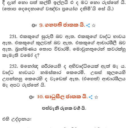
දී දැන් නො පත් කල්හි ඉල්ලයි එ ද මට නො රුස්නේ යි.
(තොප දෙදෙනාගේ වඤ්චා ප්‍රයෝග දනිමි’යි සේ යි.)
9. ගහපති ජාතක යි.
251. එකකුගේ සුරූපී බව ඇත. එකකුගේ වෘද්ධ භාවය
ඇත. එකකුගේ කුලවත් බව ඇත. එකකුගේ ආචාරශීලී බව
ඇත. බ්‍රාහ්මණය තොප විචාරමි. මොවුනතුරෙන් කවරක්හු
කැමැති වමෝ ද?
252. මනෝඥ ශරීරයෙහි ද අභිවෘද්ධියෙක් ඇත් මැ ය.
වෘද්ධ භාවයට නමස්කාර කෙරෙමි. උසස් කුලයෙහි
උපන්නහු කෙරෙහි ද වැඩෙක් ඇත. (එහෙත්) ආචාරශීලය
මැ අපට රුස්නේ යි.
10. සාධුසීල ජාතක යි.
පස්වැනි රුහක වර්‍ග යි.
එහි උද්දානය: