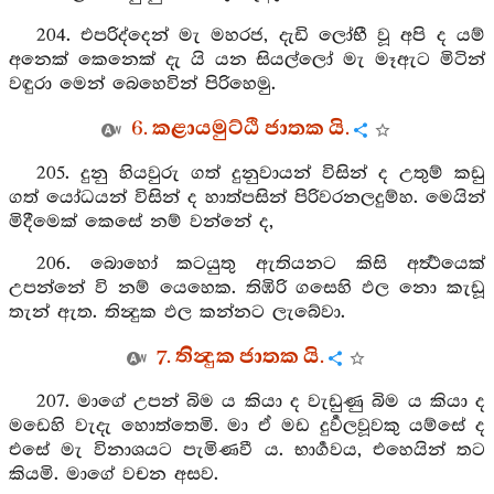
204. එපරිද්දෙන් මැ මහරජ, දැඩි ලෝභී වූ අපි ද යම්
අනෙක් කෙනෙක් දැ යි යන සියල්ලෝ මැ මෑඇට මිටින්
වඳුරා මෙන් බෙහෙවින් පිරිහෙමු.
6. කළායමුට්ඨි ජාතක යි.
205. දුනු හියවුරු ගත් දුනුවායන් විසින් ද උතුම් කඩු
ගත් යෝධයන් විසින් ද හාත්පසින් පිරිවරනලදුම්හ. මෙයින්
මිදීමෙක් කෙසේ නම් වන්නේ ද,
206. බොහෝ කටයුතු ඇතියනට කිසි අර්‍ත්‍ථයෙක්
උපන්නේ වි නම් යෙහෙක. තිඹිරි ගසෙහි ඵල නො කැඩූ
තැන් ඇත. තින්‍දුක ඵල කන්නට ලැබේවා.
7. තින්‍දුක ජාතක යි.
207. මාගේ උපන් බිම ය කියා ද වැඩුණු බිම ය කියා ද
මඩෙහි වැදැ හොත්තෙමි. මා ඒ මඩ දුර්‍වලවූවකු යම්සේ ද
එසේ මැ විනාශයට පැමිණවී ය. භාර්‍ගවය, එහෙයින් තට
කියමි. මාගේ වචන අසව.