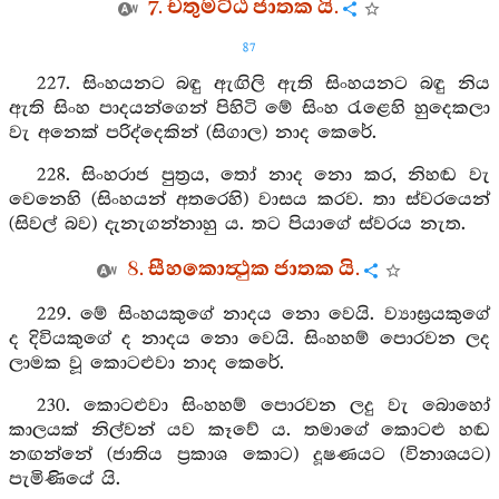
7. චතුමට්ඨ ජාතක යි.
87
227. සිංහයනට බඳු ඇඟිලි ඇති සිංහයනට බඳු නිය
ඇති සිංහ පාදයන්ගෙන් පිහිටි මේ සිංහ රැළෙහි හුදෙකලා
වැ අනෙක් පරිද්දෙකින් (සිගාල) නාද කෙරේ.
228. සිංහරාජ පුත්‍රය, තෝ නාද නො කර, නිහඬ වැ
වෙනෙහි (සිංහයන් අතරෙහි) වාසය කරව. තා ස්වරයෙන්
(සිවල් බව) දැනැගන්නාහු ය. තට පියාගේ ස්වරය නැත.
8. සීහකොත්‍ථුක ජාතක යි.
229. මේ සිංහයකුගේ නාදය නො වෙයි. ව්‍යාඝ්‍රයකුගේ
ද දිවියකුගේ ද නාදය නො වෙයි. සිංහහම් පොරවන ලද
ලාමක වූ කොටළුවා නාද කෙරේ.
230. කොටළුවා සිංහහම් පොරවන ලදු වැ බොහෝ
කාලයක් නිල්වන් යව කෑවේ ය. තමාගේ කොටළු හඬ
නඟන්නේ (ජාතිය ප්‍රකාශ කොට) දූෂණයට (විනාශයට)
පැමිණියේ යි.