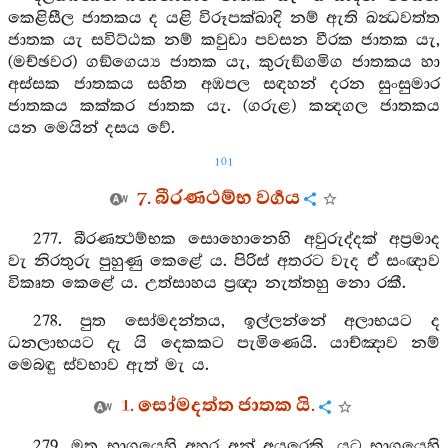
කෙළිසීල ජාතකය ද යළි විරූපක්ඛාදි නම් ඇති ඛන්‍ධවත්ත
ජාතක යැ සවිට්ඨක නම් කවුඩා පවසන වීරක ජාතක යැ,
(මච්ඡවර) ගඞ්ගෙය්‍ය ජාතක යැ, කුරුඞ්ගමිග ජාතකය හා
අස්සක ජාතකය සහිත අඹපල සඳහන් දරන සුංසුමාර
ජාතකය කක්කර ජාතක යැ. (ගරුළ) කන්‍දගල ජාතකය
යන මෙයින් දසය වේ.
101
7. බීරණථම්භ වර්‍ගය
277. බීරණත්‍ථම්භක සොහොනෙහි අවුරුද්දක් අප්‍රමාද
වැ නිරතුරු පුහුණු කෙළේ ය. පිරිස් අතරට වැද ඒ සංඥාව
විකෘත කෙළේ ය. උත්සාහය ප්‍රඥා නැත්තහු නො රකී.
278. පුත සෝමදන්තය, ඉල්ලන්නේ අලාභයට ද
ධනලාභයට දැ යි දෙකකට පැමිණෙයි. යාච්ඤාව නම්
මෙබඳු ස්වභාව ඇත් මැ ය.
1. සෝමදත්ත ජාතක යි.
279. මතු භාගයෙහි අහර අන් අයුරෙකි. යට භාගයෙහි