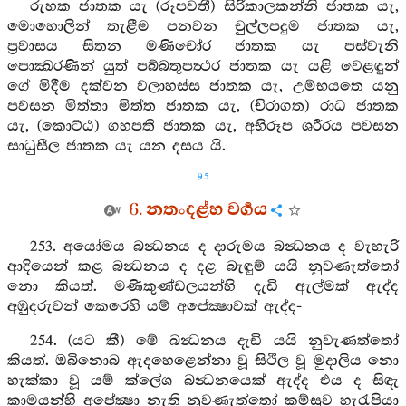
රුහක ජාතක යැ (රූපවතී) සිරිකාලකන්නි ජාතක යැ,
මොහොලින් තැළීම පනවන චුල්ලපදුම ජාතක යැ,
ප්‍රවාසය සිතන මණිචෝර ජාතක යැ පස්වැනි
පොක්‍ඛරණින් යුත් පබ්බතුපත්‍ථර ජාතක යැ යළි වෙළඳුන්
ගේ මිදීම දක්වන වලාහස්ස ජාතක යැ, උම්භයතෙ යනු
පවසන මිත්තා මිත්ත ජාතක යැ, (චිරාගත) රාධ ජාතක
යැ, (කොට්ඨ) ගහපති ජාතක යැ, අභිරූප ශරීරය පවසන
සාධුසීල ජාතක යැ යන දසය යි.
95
6. නතංදළ්හ වර්‍ගය
253. අයෝමය බන්‍ධනය ද දාරුමය බන්‍ධනය ද වැහැරි
ආදියෙන් කළ බන්‍ධනය ද දළ බැඳුම් යයි නුවණැත්තෝ
නො කියත්. මණිකුණ්ඩලයන්හි දැඩි ඇල්මක් ඇද්ද
අඹුදරුවන් කෙරෙහි යම් අපේක්‍ෂාවක් ඇද්ද-
254. (යට කී) මේ බන්‍ධනය දැඩි යයි නුවැණත්තෝ
කියත්. ඔබිනොබ ඇදහෙළෙන්නා වූ සිථිල වූ මුදාලිය නො
හැක්කා වූ යම් ක්ලේශ බන්‍ධනයෙක් ඇද්ද එය ද සිඳැ
කාමයන්හි අපේක්‍ෂා නැති නුවණැත්තෝ කම්සුව හැරැපියා