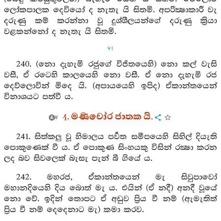
ලෝකපාලක දෙවියෝ ද නැතැ යි සිතමි. අපරික්‍ෂාකාරී වැ
දරුණු කම් කරන්නා වූ දුශ්ශීලයන්ගේ දරුණු ක්‍රියා
වළකන්නෝ ද නැතැ යි සිතමි.
91
240. (නො දැහැමි රජුගේ විජිතයෙහි) නො කල් වැසි
වසී, ඒ රටෙහි කාලයෙහි නො වසී. ඒ නො දැහැමි රජ
දෙව්ලොවින් මිදෙ යි. (අපායයෙහි ඉපිද) ඒකාන්තයෙන්
විනාශයට පත්වී ය.
4. මණිචෝර ජාතක යි.
241. සිත්කලු වූ හිමාලය පර්‍වත සමීපයෙහි සිහිල් දියැති
පොකුණෙක් වී ය. ඒ පොකුණ සිංහයකු විසින් රක්‍ෂා කරන
ලද බව සිවලෙක් බැසැ පැන් බී ගියේ ය.
242. මහරජ, ඒකාන්තයෙන් මැ සිවුපාවෝ
මහානදියෙහි දිය බොත් මැ ය. එයින් (ඒ නදී) අනදී වූයේ
නො වේ. ඉදින් තොපට ඒ අඩුව ප්‍රිය වී නම් (ඇමැතිත්
ප්‍රිය වී නම් දෙදෙනාට මැ) කමා කරව.