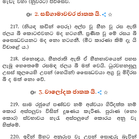
මැඩැ වහා (නුවරට) පිවිසෙව.
2. සඞ්ගාමාවචර ජාතක යි.
217. (නියඳ කඩින් පෙරූ) අල්ප වූ හීන වූ රස ඇති
ජලය බී කොටළුවනට මද හටගනී. ප්‍රණීත වූ මේ රසය බී
සෛන්‍ධවයනට මද නො හටගනී. (මීට කාරණා කිම් දැ යි
විචාළේ ය.)
218. ජනෙන්‍ද්‍රය, හීනජාති ඇති ඒ හීනභාවයෙන් පහස
ලැබූ හෙතෙමේ රසමඳ ජලය බී මත් වෙයි. ධුරවහනසුලු
උසස් කුලයෙහි උපන් (හෙයින්) සෛන්‍ධවයා අග්‍ර වූ මිදිරස
බී ද මත් නො වේ.
3. වාලෝදක ජාතක යි.
219. සාම රජුගේ පණ්ඩව නම් අශ්වයා ගිරිදත්ත නම්
කොර අස්පලුවා විසින් දූෂණය කැරිණ. පුරාණ (නො
කොර) ස්වභාවය හැරැ අස්පලුගේ කොරය අනු වැ
හික්මේ.
220. ඉදින් ඕහට අනුරූප වැ උපන් සොඳුරු බැවින්