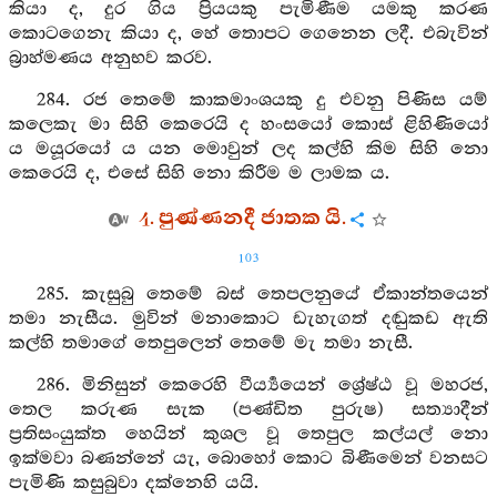
කියා ද, දුර ගිය ප්‍රියයකු පැමිණීම යමකු කරණ
කොටගෙනැ කියා ද, හේ තොපට ගෙනෙන ලදී. එබැවින්
බ්‍රාහ්මණය අනුභව කරව.
284. රජ තෙමේ කාකමාංශයකු දු එවනු පිණිස යම්
කලෙකැ මා සිහි කෙරෙයි ද හංසයෝ කොස් ළිහිණියෝ
ය මයූරයෝ ය යන මොවුන් ලද කල්හි කිම සිහි නො
කෙරෙයි ද, එසේ සිහි නො කිරීම ම ලාමක ය.
4. පුණ්ණනදී ජාතක යි.
103
285. කැසුබු තෙමේ බස් තෙපලනුයේ ඒකාන්තයෙන්
තමා නැසීය. මුවින් මනාකොට ඩැහැගත් දඬුකඩ ඇති
කල්හි තමාගේ තෙපුලෙන් තෙමේ මැ තමා නැසී.
286. මිනිසුන් කෙරෙහි වීර්‍ය්‍යයෙන් ශ්‍රේෂ්ඨ වූ මහරජ,
තෙල කරුණ සැක (පණ්ඩිත පුරුෂ) සත්‍යාදීන්
ප්‍රතිසංයුක්ත හෙයින් කුශල වූ තෙපුල කල්යල් නො
ඉක්මවා බණන්නේ යැ, බොහෝ කොට බිණීමෙන් වනසට
පැමිණි කසුබුවා දක්නෙහි යයි.