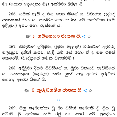
මැ (තොප දෙදෙනා මැ) ඉක්මවා බබළ යි.
266. යමක් ඇසී ද එය නො කීයේ ය. විචාරන ලද්දේ
අනෙකක් කිය යි. ආත්මප්‍රශංසා කරන මේ සත්ත්‍වයා (මේ
ඉදිබුවා) අපට නො රුස්නේ ය.
5. ගඞ්ගෙය්‍ය ජාතක යි.
267. එබැවින් ඉදිබුවා, (මුවා බැඳුණු) වරපටින් ඇඹරු
මලපුඩුව දතින් කපව. වැදි යම් සේ නො ඒ ද මම එසේ
කෙරෙමි. (වැද්දාගේ ගමන වළක්වමි.)
268. ඉදිබුවා දියට පිවිසියේ ය. මුවා වනයට පැවිසියේ
ය. ශතපත්‍රයා (කෑරලා) තමා හුන් අතු අගින් දරුවන්
ගෙනැ අඳුරට ගියේ යි.
6. කුරුඞ්ගමිග ජාතක යි.
99
269. ඔහු කැමැත්තා වූ මා විසින් කැමැති වූ ප්‍රිය වූ
ස්වාමි වූ අස්සක නම් රජු හා පෙරැ මේ ප්‍රදේශය