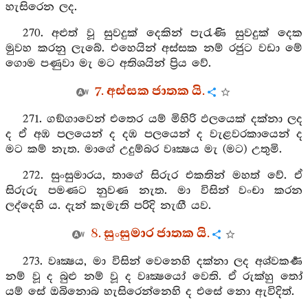
හැසිරෙන ලද.
270. අළුත් වූ සුවදුක් දෙකින් පැරැණි සුවදුක් දෙක
මුවහ කරනු ලැබේ. එහෙයින් අස්සක නම් රජුට වඩා මේ
ගොම පණුවා මැ මට අතිශයින් ප්‍රිය වේ.
7. අස්සක ජාතක යි.
271. ගඞ්ගාවෙන් එතෙර යම් මිහිරි ඵලයෙක් දක්නා ලද
ද ඒ අඹ පලයෙන් ද දඹ පලයෙන් ද වැළවරකායෙන් ද
මට කම් නැත. මාගේ උදුම්බර වෘක්‍ෂය මැ (මට) උතුමි.
272. සුංසුමාරය, තාගේ සිරුර එකතින් මහත් වේ. ඒ
සිරුරු පමණට නුවණ නැත. මා විසින් වංචා කරන
ලද්දෙහි ය. දැන් කැමැති පරිදි නැඟී යව.
8. සුංසුමාර ජාතක යි.
273. වෘක්‍ෂය, මා විසින් වෙනෙහි දක්නා ලද අශ්වකර්‍ණ
නම් වූ ද බුළු නම් වූ ද වෘක්‍ෂයෝ වෙති. ඒ රුක්හු තෝ
යම් සේ ඔබිනොබ හැසිරෙන්නෙහි ද එසේ නො ඇවිදිත්.