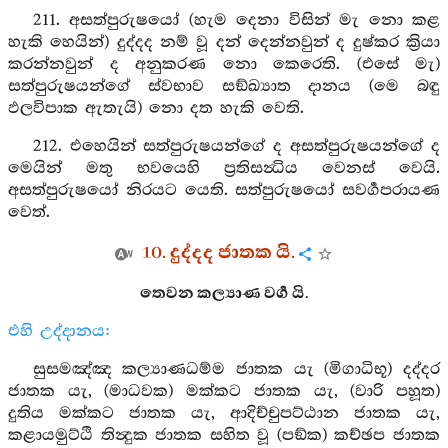
211. අසත්පුරුෂයෝ (හැම දෙනා විසින් මැ නො කළ
හැකි හෙයින්) දුද්දද නම් වූ දන් දෙන්නවුන් ද දුෂ්කර ක්‍රියා
කරන්නවුන් ද අනුකරණ නො කෙරෙති. (එසේ මැ)
සත්පුරුෂයන්ගේ ස්වභාව සඞ්ඛ්‍යාත දානය (මෙ බඳු
ඵලවිපාක ඇතැයි) නො දත හැකි වෙති.
212. එහෙයින් සත්පුරුෂයන්ගේ ද අසත්පුරුෂයන්ගේ ද
මෙයින් මතු භවයෙහි ප්‍රතිසන්‍ධිය වෙනස් වෙයි.
අසත්පුරුෂයෝ නිරයට යෙති. සත්පුරුෂයෝ සවර්‍ගපරායණ
වෙත්.
10. දුද්දද ජාතක යි.
තෙවන කල්‍යාණ වර්‍ග යි.
එහි උද්දානය:
සුසමඤ්ඤ කල්‍යාණධම්ම ජාතක යැ (මිගාධිභූ) දද්දර
ජාතක යැ, (මාධවක) මක්කට ජාතක යැ, (වාරි පහූත)
දුතිය මක්කට ජාතක යැ, ආදිච්චුපට්ඨාන ජාතක යැ,
කළායමුට්ඨි තින්‍දුක ජාතක සහිත වූ (පඞ්ක) කච්ඡප ජාතක