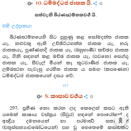
10. ධම්මද්ධජ ජාතක යි.
සත්වැනි බීරණත්‍ථම්භකවර්‍ග යි.
එහි උද්දානය:
බීරණත්‍ථම්භයෙහි සිට පුහුණු කළ සෝමදත්ත ජාතක
යැ, නළුවකු ඇති උච්ඡිට්ඨහත්ත ජාතක යැ, භරු
ජාතකයැ, පුණ්ණනදි ජාතක යැ, (බහුභාණී) කච්ඡප ජාතක
යැ, ගිනි සඳහන් කළ මච්ඡ ජාතක යැ, (පවනෙ) සෙග්ගු
ජාතක යැ, සීවැල් මීයන් කෑ කූටවාණිජ ජාතක යැ,
ලම්බත්‍ථන පැවැසු ගරහිත ජාතක ය සමඟ (කපණෙන)
ධම්මද්ධජ ජාතකයෙන් දසය වේ.
107
8. කාසාව වර්‍ගය
297. ප්‍රහීණ නො කරන ලද කෙලෙස් කසට ඇති
යමෙක් කාෂාය වස්ත්‍රය (සිවුර) හඳනේ පොරෝනේ ද
ඉන්‍ද්‍රිය දමනයෙන් හා පරමාර්‍ත්‍ථ සත්‍යයෙන්
(චතුස්සත්‍යාවබෝධයෙන්) පහ වූ හෙතෙමේ කසාවතට