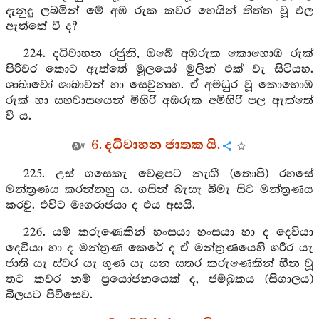
දැනුදු ලබමින් මේ අඹ රුක කවර හෙයින් තිත්ත වූ ඵල
ඇත්තේ වී ද?
224. දධිවාහන රජුනි, ඔබේ අඹරුක කොහොඹ රුක්
පිරිවර කොට ඇත්තේ මූලයෝ මුලින් එක් වැ සිටියහ.
ශාඛාවෝ ශාඛාවන් හා සෙවුනාහ. ඒ අමධුර වූ කොහොඹ
රුක් හා සහවාසයෙන් මිහිරි අඹරුක අමිහිරි පල ඇත්තේ
වී ය.
6. දධිවාහන ජාතක යි.
225. උස් ගසෙකැ වෙළපට නැඟී (තොපි) රහසේ
මන්ත්‍රණය කරන්නහු ය. ගසින් බැසැ බිමැ සිට මන්ත්‍රණය
කරවු. එවිට මෘගරාජයා ද එය අසයි.
226. යම් කරුණෙකින් හංසයා හංසයා හා ද දෙවියා
දෙවියා හා ද මන්ත්‍රණ කෙරේ ද ඒ මන්ත්‍රණයෙහි ශරීර යැ
ජාති යැ ස්‍වර යැ ගුණ යැ යන සතර කරුණෙකින් හීන වූ
තට කවර නම් ප්‍රයෝජනයෙක් ද, ජම්බුකය (සිගාලය)
බිලයට පිවිසෙව.