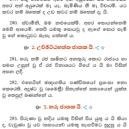
අහර අන් අයුරෙක් මැ යැ. බැමිණිය තී මැ විචාරමි. යට
කවර නම් බතෙක් ද උඩ කවර නම් බතෙක් දැ යි.
280. ස්වාමීනි, මම නළුයෙක්මි. අහර සොයන්නෙම්
මෙහි ආයෙමි. තෙපි යමකු සොයවු ද ඇගේ සොර සැමි
වූ හේ කොටුවට බැසැ ගත්තේ ය.
2. උච්ඡිට්ඨභත්ත ජාතක යි.
281. භරු නම් රජ ඍෂිනට අනතුරු කොට රාජ්‍යය හා
සමඟ උසුන් වූ ඒ රජ විනාශයට ගියේ ය යි මා විසින්
අසන ලදී.
282. එහෙයින් ඡන්‍දාගතිය පණ්ඩිතයෝ ප්‍රශංසා නො
කෙරෙති. අදුෂ්ට වූ (මෛත්‍රී) සිතැත්තේ සත්‍යයෙන් යුක්ත
වූ තෙපුල් බණන්නේ ය.
3. භරු ජාතක යි.
283. පිරුණා වූ නදිය යමකු විසින් පිය යුතු ය යි කියා
ද, වැඩුණා වූ යව (සස්‍යයන්) යමකු සැඟවීමට සුදුසු ය යි