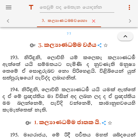
3. කල්‍යාණධම‍්මවග‍්ගො
77
3. කල්‍යාණධම්ම වර්‍ගය
193. නිරිඳුනි, ලොව්හි යම් කලෙකැ කල්‍යාණධර්‍ම
ඇත්තේ යයි සම්මතයට පැමිණි ද නුවණැති මනුෂ්‍ය
තෙමේ ඒ සොඳුරුබව නො පිරිහෙළයි. විළිබියෙන් යුත්
සත්පුරුෂයෝ පැවිද්ද ලබාගනිත්.
194. නිරිඳුනි, ලොව්හි කල්‍යාණධර්‍ම යයි යමක් ඇත්තේ
ද ඒ මේ ප්‍රඥප්තිය මා විසින් අද ලබන ලද ද ඒ ප්‍රඥප්තිය
මම බලන්නෙම්, පැවිදි වන්නෙමි, කාමානුභවයෙහි
කැමැත්තෙක් නැති.
1. කල්‍යාණධම්ම ජාතක යි.
195. මෘගරාජය, මේ රිදී පර්‍වතය මහත් ශබ්දයෙන්