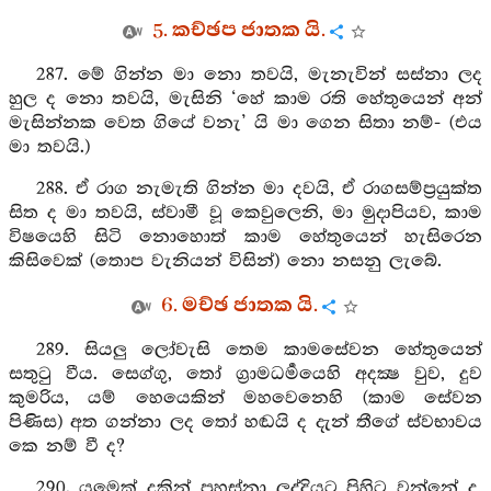
5. කච්ඡප ජාතක යි.
287. මේ ගින්න මා නො තවයි, මැනැවින් සස්නා ලද
හුල ද නො තවයි, මැසිනි ‘හේ කාම රති හේතුයෙන් අන්
මැසින්නක වෙත ගියේ වනැ’ යි මා ගෙන සිතා නම්- (එය
මා තවයි.)
288. ඒ රාග නැමැති ගින්න මා දවයි, ඒ රාගසම්ප්‍රයුක්ත
සිත ද මා තවයි, ස්වාමී වූ කෙවුලෙනි, මා මුදාපියව, කාම
විෂයෙහි සිටි නොහොත් කාම හේතුයෙන් හැසිරෙන
කිසිවෙක් (තොප වැනියන් විසින්) නො නසනු ලැබේ.
6. මච්ඡ ජාතක යි.
289. සියලු ලෝවැසි තෙම කාමසේවන හේතුයෙන්
සතුටු වීය. සෙග්ගු, තෝ ග්‍රාමධර්‍මයෙහි අදක්‍ෂ වුව, දුව
කුමරිය, යම් හෙයෙකින් මහවෙනෙහි (කාම සේවන
පිණිස) අත ගන්නා ලද තෝ හඬයි ද දැන් තීගේ ස්වභාවය
කෙ නම් වී ද?
290. යමෙක් දුකින් පහස්නා ලද්දියට පිහිට වන්නේ ද,