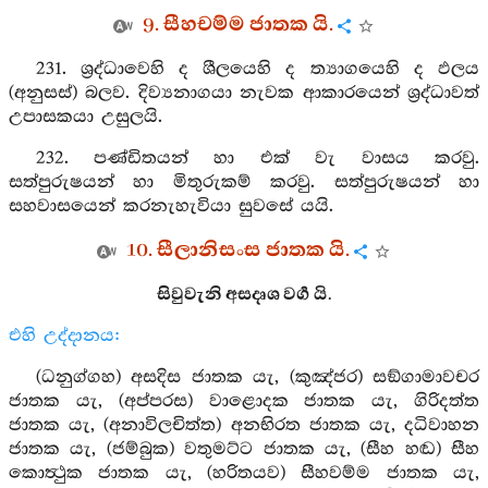
9. සීහචම්ම ජාතක යි.
231. ශ්‍රද්ධාවෙහි ද ශීලයෙහි ද ත්‍යාගයෙහි ද ඵලය
(අනුසස්) බලව. දිව්‍යනාගයා නැවක ආකාරයෙන් ශ්‍රද්ධාවත්
උපාසකයා උසුලයි.
232. පණ්ඩිතයන් හා එක් වැ වාසය කරවු.
සත්පුරුෂයන් හා මිතුරුකම් කරවු. සත්පුරුෂයන් හා
සහවාසයෙන් කරනැහැවියා සුවසේ යයි.
10. සීලානිසංස ජාතක යි.
සිවුවැනි අසදෘශ වර්‍ග යි.
එහි උද්දානය:
(ධනුග්ගහ) අසදිස ජාතක යැ, (කුඤ්ජර) සඞ්ගාමාවචර
ජාතක යැ, (අප්පරස) වාළොදක ජාතක යැ, ගිරිදත්ත
ජාතක යැ, (අනාවිලචිත්ත) අනභිරත ජාතක යැ, දධිවාහන
ජාතක යැ, (ජම්බුක) වතුමට්ට ජාතක යැ, (සීහ හඬ) සීහ
කොත්‍ථුක ජාතක යැ, (හරිතයව) සීහවම්ම ජාතක යැ,