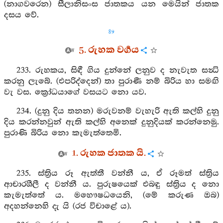
(නාගවරෙන) සීලානිසංස ජාතකය යන මෙයින් ජාතක
දසය වේ.
89
5. රුහක වර්‍ගය
233. රුහකය, සිඳී ගිය දුන්නේ ලනුව ද නැවැත සන්‍ධි
කරනු ලැබේ. (එපරිද්දෙන්) තා පුරාණී නම් බිරිය හා සමඟි
වැ වස. ක්‍රෝධයාගේ වසයට නො යව.
234. (දුනු දිය තනන) මරුවනම් වැහැරි ඇති කල්හි දුනු
දිය කරන්නවුන් ඇති කල්හි අනෙක් දුනුදියක් කරන්නෙමු.
පුරාණි බිරිය නො කැමැත්තෙමි.
1. රුහක ජාතක යි.
235. ස්ත්‍රිය රූ ඇත්තී වන්නී ය, ඒ රූමත් ස්ත්‍රිය
ආචාරශීලී ද වන්නී ය. පුරුෂයෙක් එබඳු ස්ත්‍රිය ද නො
කැමැත්තේ ය. මහෞෂධයෙනි, (මේ කරුණ ඔබ)
අදහන්නෙහි දැ යි (රජ විචාළේ ය).