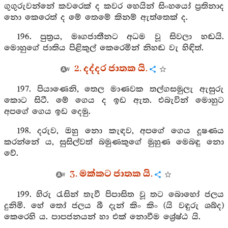
ගුගුරුවන්නේ කවරෙක් ද කවර හෙයින් සිංහයෝ ප්‍රතිනාද
නො කෙරෙත් ද මේ තෙමේ කිනම් ඇත්තෙක් ද.
196. පුත්‍රය, මෘගජාතීනට අධම වූ සිවලා හඬයි.
මොහුගේ ජාතිය පිළිකුල් කෙරෙමින් නිහඬ වැ හිඳිත්.
2. දද්දර ජාතක යි.
197. පියාණෙනි, තෙල මාණවක තල්ගසමුලැ ඇසුරු
කොට සිටී. මේ ගෙය ද ඉඩ ඇත. එබැවින් මොහුට
අපගේ ගෙය ඉඩ දෙමු.
198. දරුව, ඔහු නො කැඳව, අපගේ ගෙය දූෂණය
කරන්නේ ය, සුසිල්වත් බමුණකුගේ මුහුණ මෙබඳු නො
වේ.
3. මක්කට ජාතක යි.
199. හිරු රැසින් තැවී පිපාසිත වූ තට බොහෝ ජලය
දුනිමි. හේ තෝ ජලය බී දැන් කිං කිං (යි වඳුරු ශබ්ද)
කෙරෙහි ය. පාපජනයන් හා එක් නොවීම ශ්‍රේෂ්ඨ යි.