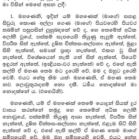
මා විසින් මෙසේ අසන ලදී:
1. මහණෙනි, ඉදින් යම් මහණෙක් (මාගේ) සඟළ
සිවුරු කොණ අල්ලා ගෙණ (මාගේ) පියවරෙහි පියවර
තබමින් පසුපසින් ලුහුබඳනේ වේ ද, හෙ තෙමේත් අධික
ලෝභී වූයේ, පස්කම් සැපයෙහි තියුණු ඇලුම් ඇත්තේ,
විපරීත සිත් ඇත්තේ, දූෂිත චිත්තසංකල්පනා ඇත්තේ, මුළා
සිහි ඇත්තේ, සම්‍යක් ප්‍රඥා නැත්තේ, එකඟ වූ සිත්
නැත්තේ, විශේෂයෙන් තැති ගත් සිත් ඇත්තේ, පියෙවි
ඉඳුරන් ඇත්තේ, (ඉන්‍ද්‍රියසංවර නැත්තේ) වේ ද, එසේ ඇති
කල්හි ඒ මහණ තෙම මට දුරෙහි වේ. මම ද ඔහුට දුරෙහි
වෙමි. එයට හේතු කිම යත්: මහණෙනි, ඒ මහණ තෙම
නව ලොවුතුරාදහම් නො දකී. ධර්‍මය නොදක්නේ මා
නොදක්නේ ය. (එහෙයිනි).
මහණෙනි, යම් ඒ මහණෙක් තෙමේ යොදුන් සියක් දුර
වාසය කරන්නේ නමුදු හෙ තෙමේත් අධික ලෝභී
නොවූයේ, පස්කම්හි තියුණු ආශා නැත්තේ, විපරීත සිත්
නැත්තේ, දූෂිත චිත්තසංකල්පනා නැත්තේ, එළැඹ සිටි සිහි
ඇත්තේ වේ ද, එසේ ඇති කල්හි ඒ මහණ තෙම මාගේ
සමීපයෙහි වේ. මම ඔහු සමීපයෙහි වෙමි. එයට හේතු