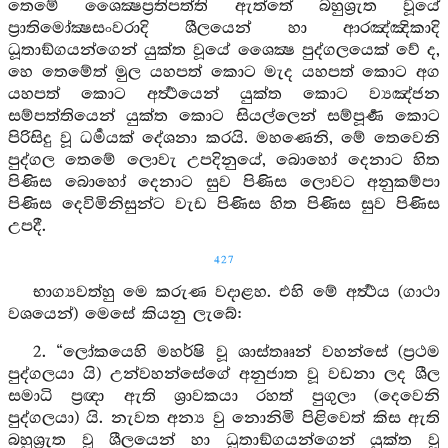
තෙමේ ශෛක්‍ෂප්‍රතිපත්ති ඇත්තේ බහුශ්‍රුත වූයේ
ප්‍රාතිමෝක්‍ෂසංවරාදි ශීලයෙන් හා ආරඤ්ඤිකාදි
ධූතාඞ්ගයන්ගෙන් යුක්ත වූයේ ශෛක්‍ෂ පුද්ගලයෙක් වේ ද,
හෙ තෙමේත් මුල යහපත් කොට මැද යහපත් කොට අග
යහපත් කොට අර්‍ත්‍ථයෙන් යුක්ත කොට ව්‍යඤ්ජන
සම්පත්තියෙන් යුක්ත කොට සියල්ලෙන් සම්පූර්‍ණ කොට
පිරිසිදු වූ ධර්‍මයක් දේශනා කරයි. මහණෙනි, මේ තෙවෙනි
පුද්ගල තෙමේ ලොවැ උපදිනුයේ, බොහෝ දෙනාට හිත
පිණිස බොහෝ දෙනාට සුව පිණිස ලොවට අනුකම්පා
පිණිස දෙවිමිනිසුන්ට වැඩ පිණිස හිත පිණිස සුව පිණිස
උපදී.
427
භාග්‍යවත්හු මෙ කරුණ වදාළහ. එහි මේ අර්‍ත්‍ථය (ගාථා
වශයෙන්) මෙසේ කියනු ලැබේ:
2. “ලෝකයෙහි මහර්ෂි වූ ශාස්තෲන් වහන්සේ (ප්‍රථම
පුද්ගලයා යි) උන්වහන්සේගේ අනුජාත වූ වඩනා ලද ශීල
සමාධි ප්‍රඥා ඇති ශ්‍රාවකයා රහත් පුගුලා (දෙවෙනි
පුද්ගලයා) යි. නැවත අන්‍ය වු නොනිමි පිළිවෙත් කිස ඇති
බහුශ්‍රුත වූ ශීලයෙන් හා ධූතාඞ්ගයන්ගෙන් යුක්ත වූ