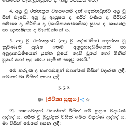
කෙරෙහි පැහැදුනවුන්ට ද, (අග්‍ර විපාකය වේ.)
4. අග්‍ර වූ රත්නත්‍රය විෂයයෙහි දන් දෙන්නවුන්ට අග්‍ර වූ
පින් වැඩේ. අග්‍ර වූ ආයුෂය ද, ශරීර වර්‍ණය ද, පිරිවර
සම්පත ද, කීර්තිය ද, (කායිකචෛතසික) සුවය ද, කායබල
හා ඥානබලය ද වැඩෙන්නේ ය.
5. අග්‍ර වූ රත්නත්‍රයට (අග්‍ර වූ දේයධර්‍මය) දෙන්නා වූ
නුවණැති පුරුෂ තෙම අග්‍රප්‍රසාදධර්‍මයෙන් හා
අග්‍රදානධර්‍මයෙන් යුක්ත වූයේ, දෙවි වූයේ හෝ මිනිස්
වූයේ හෝ අග්‍ර බවට පැමිණ සතුටු වෙයි.”
මෙ කරුණ ද භාග්‍යවතුන් වහන්සේ විසින් වදාරණ ලදී.
මෙසේ මා විසින් අසන ලදී.
3. 5. 2.
[ජීවිකා සූත්‍රය]
91. භාග්‍යවතුන් වහන්සේ විසින් මේ සූත්‍රය වදාරණ
ලද්දේ ය. අර්‍හත් වූ බුදුරදුන් විසින් මෙය වදාරණ ලද්දේ ය.
මා විසින් මෙසේ අසන ලදී: