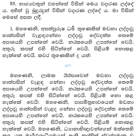
89. භාග්‍යවතුන් වහන්සේ විසින් මෙය වදාරණ ලද්දේ
ය. අර්‍හත් වූ බුදුරදුන් විසින් වදාරණ ලද්දේ ය. මා විසින්
මෙසේ අසන ලදී.
1. මහණෙනි, අසත්පුරුෂ ධර්‍ම තුණෙකික් මඩනා ලද්දාවූ
හාත්පසින් වැළඳගන්නා ලද්දාවූ දේවදත්ත තෙමේ
අපායෙහි උපන්නේ වෙයි. නරකයෙහි උපන්නේ වෙයි.
අතුරු කපක් එහි සිටින්නේ වෙයි. පිළියම් නොකළ
හැක්කේ වෙයි. කවර තුණෙකින් ද යත්:
437
මහණෙනි, ලාමක ඊප්සාවෙන් මඩනා ලද්දාවූ
හාත්පසින් වැළඳ ගන්නා ලද්දාවූ දේවදත්ත තෙමේ
අපායෙහි උපන්නේ වෙයි. නරකයෙහි උපන්නේ වෙයි.
අතුරු කපක් එහි සිටින්නේ වෙයි. පිළියම් නො කළ
හැක්කේ වෙයි: මහණෙනි, පාපමිත්‍රභාවයෙන් මඩනා
ලද්දාවූ හාත්පසින් වැළද ගන්නා ලද්දාවූ දේවදත්ත තෙමේ
අපායෙහි උපන්නේ වෙයි. නරකයෙහි උපන්නේ වෙයි.
අතුරු කපක් එහි සිටින්නේ වෙයි. පිළියම් නොකළ
හැක්කේ වෙයි. මහණෙනි, ධ්‍යානාභිඥාවන්ගෙන් මත්තෙහි
කළ යුතු මාර්‍ගඵලාධිගමයන් ඇති කල්හිත් ස්වල්පමාත්‍ර වූ