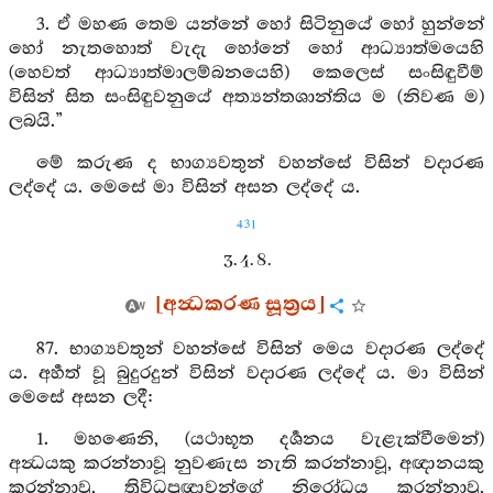
3. ඒ මහණ තෙම යන්නේ හෝ සිටිනුයේ හෝ හුන්නේ
හෝ නැතහොත් වැදැ හෝනේ හෝ ආධ්‍යාත්මයෙහි
(හෙවත් ආධ්‍යාත්මාලම්බනයෙහි) කෙලෙස් සංසිඳුවීම්
විසින් සිත සංසිඳුවනුයේ අත්‍යන්තශාන්තිය ම (නිවණ ම)
ලබයි.”
මේ කරුණ ද භාග්‍යවතුන් වහන්සේ විසින් වදාරණ
ලද්දේ ය. මෙසේ මා විසින් අසන ලද්දේ ය.
431
3. 4. 8.
[අන්‍ධකරණ සූත්‍රය]
87. භාග්‍යවතුන් වහන්සේ විසින් මෙය වදාරණ ලද්දේ
ය. අර්‍හත් වූ බුදුරදුන් විසින් වදාරණ ලද්දේ ය. මා විසින්
මෙසේ අසන ලදී:
1. මහණෙනි, (යථාභූත දර්‍ශනය වැළැක්වීමෙන්)
අන්‍ධයකු කරන්නාවූ නුවණැස නැති කරන්නාවූ, අඥානයකු
කරන්නාවූ, ත්‍රිවිධප්‍රඥාවන්ගේ නිරෝධය කරන්නාවූ,