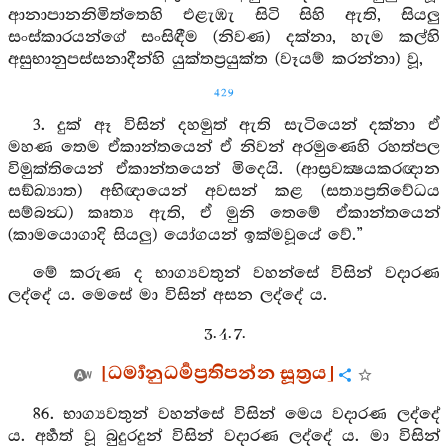
ආනාපානනිමිත්තෙහි එළැඹැ සිටි සිහි ඇති, සියලු
සංස්කාරයන්ගේ සංසිඳීම (නිවණ) දක්නා, හැම කල්හි
අසුභානුපස්සනාදීන්හි යුක්තප්‍රයුක්ත (වෑයම් කරන්නා) වූ,
429
3. දුක් ඈ විසින් දහමුත් ඇති සැටියෙන් දක්නා ඒ
මහණ තෙම ඒකාන්තයෙන් ඒ නිවන් අරමුණෙහි රහත්පල
විමුක්තියෙන් ඒකාන්තයෙන් මිදෙයි. (ආස්‍රවක්‍ෂයකරඥාන
සඞ්ඛ්‍යාත) අභිඥායෙන් අවසන් කළ (සත්‍යප්‍රතිවේධය
සම්බන්‍ධ) කෘත්‍ය ඇති, ඒ මුනි තෙමේ ඒකාන්තයෙන්
(කාමයොගාදි සියලු) යෝගයන් ඉක්මවූයේ වේ.”
මේ කරුණ ද භාග්‍යවතුන් වහන්සේ විසින් වදාරණ
ලද්දේ ය. මෙසේ මා විසින් අසන ලද්දේ ය.
3. 4. 7.
[ධර්‍මානුධර්‍මප්‍රතිපන්න සූත්‍රය]
86. භාග්‍යවතුන් වහන්සේ විසින් මෙය වදාරණ ලද්දේ
ය. අර්‍හත් වූ බුදුරදුන් විසින් වදාරණ ලද්දේ ය. මා විසින්