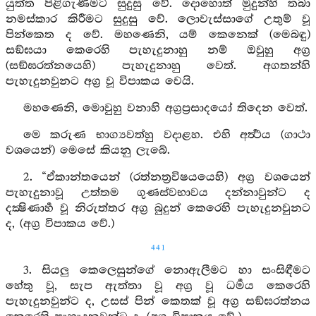
යුත්ත පිළිගැණීමට සුදුසු වේ. දොහොත් මුදුන්හි තබා
නමස්කාර කිරීමට සුදුසු වේ. ලොවැස්සාගේ උතුම් වූ
පින්කෙත ද වේ. මහණෙනි, යම් කෙනෙක් (මෙබඳු)
සඞ්ඝයා කෙරෙහි පැහැදුනාහු නම් ඔවුහු අග්‍ර
(සඞ්ඝරත්නයෙහි) පැහැදුනාහු වෙත්. අගතන්හි
පැහැදුනවුනට අග්‍ර වූ විපාකය වෙයි.
මහණෙනි, මොවුහු වනාහි අග්‍රප්‍රසාදයෝ තිදෙන වෙත්.
මෙ කරුණ භාග්‍යවත්හු වදාළහ. එහි අර්‍ත්‍ථය (ගාථා
වශයෙන්) මෙසේ කියනු ලැබේ.
2. “ඒකාන්තයෙන් (රත්නත්‍රවිෂයයෙහි) අග්‍ර වශයෙන්
පැහැදුනාවූ උත්තම ගුණස්වභාවය දන්නාවුන්ට ද
දක්‍ෂිණාර්‍හ වූ නිරුත්තර අග්‍ර බුදුන් කෙරෙහි පැහැදුනවුනට
ද, (අග්‍ර විපාකය වේ.)
441
3. සියලු කෙලෙසුන්ගේ නොඇලීමට හා සංසිඳීමට
හේතු වූ, සැප ඇත්තා වූ අග්‍ර වූ ධර්‍මය කෙරෙහි
පැහැදුනවුන්ට ද, උසස් පින් කෙතක් වූ අග්‍ර සඞ්ඝරත්නය