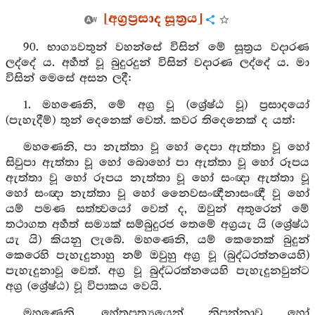
[අග්‍රප්‍රසාද සූත්‍රය]
90. භාග්‍යවතුන් වහන්සේ විසින් මේ සූත්‍රය වදාරණ
ලද්දේ ය. අර්‍හත් වූ බුදුරදුන් විසින් වදාරණ ලද්දේ ය. මා
විසින් මෙසේ අසන ලදී:
1. මහණෙනි, මේ අග්‍ර වූ (ශ්‍රේෂ්ඨ වූ) ප්‍රසාදයෝ
(පැහැදීම්) තුන් දෙනෙක් වෙත්. කවර තිදෙනෙක් ද යත්:
මහණෙනි, පා නැත්තා වූ හෝ දෙපා ඇත්තා වූ හෝ
සිවුපා ඇත්තා වූ හෝ බොහෝ පා ඇත්තා වූ හෝ රූපය
ඇත්තා වූ හෝ රූපය නැත්තා වූ හෝ සංඥා ඇත්තා වූ
හෝ සංඥා නැත්තා වූ හෝ නෛවසංඥීනාසංඥී වූ හෝ
යම් පමණ සත්ත්‍වයෝ වෙත් ද, ඔවුන් අතුරෙන් මේ
තථාගත අර්‍හත් සම්‍යක් සම්බුදුරජ තෙමේ අග්‍රයැ යි (ශ්‍රේෂ්ඨ
යැ යි) කියනු ලැබේ. මහණෙනි, යම් කෙනෙක් බුදුන්
කෙරෙහි පැහැදුනාහු නම් ඔවුහු අග්‍ර වූ (බුද්ධරත්නයෙහි)
පැහැදුනාවූ වෙත්. අග්‍ර වූ බුද්ධරත්නයෙහි පැහැදුනවුන්ට
අග්‍ර (ශ්‍රේෂ්ඨ) වූ විපාකය වෙයි.
මහණෙනි, හේතුප්‍රත්‍යයෙන් නිපන්නාවූ හෝ