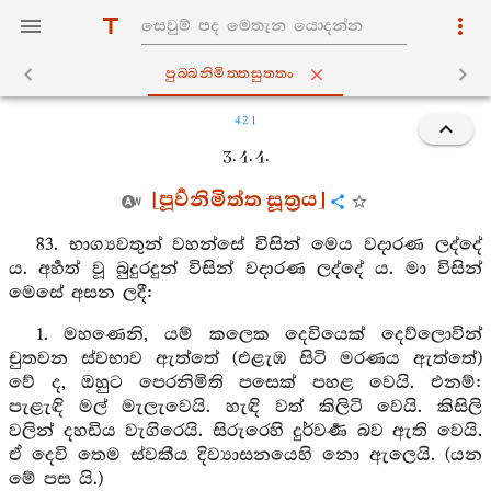
පුබ‍්බනිමිත‍්තසුත‍්තං
421
3. 4. 4.
[පූර්‍වනිමිත්ත සූත්‍රය]
83. භාග්‍යවතුන් වහන්සේ විසින් මෙය වදාරණ ලද්දේ
ය. අර්‍හත් වූ බුදුරදුන් විසින් වදාරණ ලද්දේ ය. මා විසින්
මෙසේ අසන ලදී:
1. මහණෙනි, යම් කලෙක දෙවියෙක් දෙව්ලොවින්
චුතවන ස්වභාව ඇත්තේ (එළැඹ සිටි මරණය ඇත්තේ)
වේ ද, ඔහුට පෙරනිමිති පසෙක් පහළ වෙයි. එනම්:
පැළැඳි මල් මැලැවෙයි. හැඳි වත් කිලිටි වෙයි. කිසිලි
වලින් දහඩිය වැගිරෙයි. සිරුරෙහි දුර්වර්‍ණ බව ඇති වෙයි.
ඒ දෙවි තෙම ස්වකීය දිව්‍යාසනයෙහි නො ඇලෙයි. (යන
මේ පස යි.)