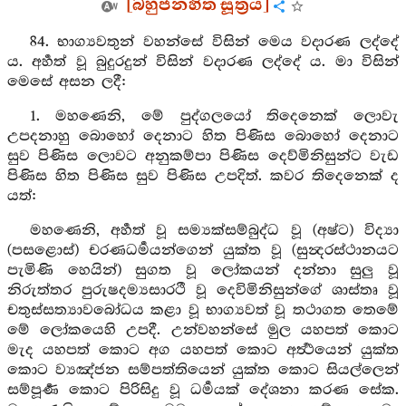
[බහුජනහිත සූත්‍රය]
84. භාග්‍යවතුන් වහන්සේ විසින් මෙය වදාරණ ලද්දේ
ය. අර්‍හත් වූ බුදුරදුන් විසින් වදාරණ ලද්දේ ය. මා විසින්
මෙසේ අසන ලදී:
1. මහණෙනි, මේ පුද්ගලයෝ තිදෙනෙක් ලොවැ
උපදනාහු බොහෝ දෙනාට හිත පිණිස බොහෝ දෙනාට
සුව පිණිස ලොවට අනුකම්පා පිණිස දෙව්මිනිසුන්ට වැඩ
පිණිස හිත පිණිස සුව පිණිස උපදිත්. කවර තිදෙනෙක් ද
යත්:
මහණෙනි, අර්‍හත් වූ සම්‍යක්සම්බුද්ධ වූ (අෂ්ට) විද්‍යා
(පසළොස්) චරණධර්‍මයන්ගෙන් යුක්ත වූ (සුන්‍දරස්ථානයට
පැමිණි හෙයින්) සුගත වූ ලෝකයන් දන්නා සුලු වූ
නිරුත්තර පුරුෂදම්‍යසාරථී වූ දෙවිමිනිසුන්ගේ ශාස්තෘ වූ
චතුස්සත්‍යාවබෝධය කළා වූ භාග්‍යවත් වූ තථාගත තෙමේ
මේ ලෝකයෙහි උපදී. උන්වහන්සේ මුල යහපත් කොට
මැද යහපත් කොට අග යහපත් කොට අර්‍ත්‍ථයෙන් යුක්ත
කොට ව්‍යඤ්ජන සම්පත්තියෙන් යුක්ත කොට සියල්ලෙන්
සම්පූර්‍ණ කොට පිරිසිදු වූ ධර්‍මයක් දේශනා කරණ සේක.