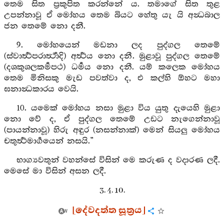
තෙම සිත ප්‍රකුපිත කරන්නේ ය. තමාගේ සිත තුළ
උපන්නාවූ ඒ මෝහය තෙම බියට හේතු යැ යි අන්‍ධබාල
ජන තෙමේ නො දනී.
9. මෝහයෙන් මඩනා ලද පුද්ගල තෙමේ
(ස්වාර්‍ත්‍ථපරාර්‍ත්‍ථාදි) අර්‍ත්‍ථය නො දනී. මුළාවූ පුද්ගල තෙමේ
(දශකුශලකර්‍මපථ) ධර්‍මය නො දනී. යම් කලෙක මෝහය
තෙම මිනිසකු මැඩ පවත්වා ද, එ කල්හි ඕහට මහා
ඝනාන්‍ධකාරය වෙයි.
10. යමෙක් මෝහය නසා මුළා විය යුතු දැයෙහි මුළා
නො වේ ද, ඒ පුද්ගල තෙමේ උඩට නැගෙන්නාවූ
(පායන්නාවූ) හිරු අඳුර (නසන්නාක්) මෙන් සියලු මෝහය
චතුර්‍ත්‍ථමාර්‍ගයෙන් නසයි.”
භාග්‍යවතුන් වහන්සේ විසින් මෙ කරුණ ද වදාරණ ලදී.
මෙසේ මා විසින් අසන ලදී.
3. 4. 10.
[දේවදත්ත සූත්‍රය]