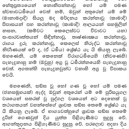
හේතුප්‍රත්‍යයෙන් නොනිපන්නාවූ හෝ යම් පමණ
ස්වභාවධර්‍මයෝ වෙත් නම්, ඔවුන් අතුරෙන් යම් මේ
(මානාමදාදි) සියලු මද මර්දනය කරන්නාවූ (කාමාදි)
පිපාසයන් පහ කරන්නාවූ (කාමාදි) ආලයයන් සහමුලින්
නසන, (කම්වට කෙලෙස්වට විවාවට යන)
සංසාරවෘත්තයන් සිඳින්නාවූ, තෘෂ්ණාක්‍ෂය කරන්නාවූ,
රාගය දුරු කරන්නාවූ, කෙලෙස් නිරුද්ධ කරන්නාවූ
නිර්‍වාණයක් වේ ද, (ඒ ධර්‍මය) ශ්‍රේෂ්ඨ යැ යි කියනු ලැබේ.
මහණෙනි, යම් කෙනෙක් විරාගධර්‍මයෙහි (නිවණෙහි)
පැහැදුනාහු නම් (ඔවුහු) අග්‍ර වූ ධර්‍මරත්නයෙහි පැහැදුනාහු
වෙත්. අගතන්හි පැහැදුනවුන්ට වනාහි අග්‍ර වූ විපාකය
වෙයි.
මහණෙනි, සඞ්ඝ වූ හෝ ගණ වූ හෝ යම් පමණ
(ජනසමූහයක්) ඇද්ද ඔවුන් අතුරෙන් යම් මේ පුරිසයුගල
වශයෙන් සතරක් වූ පුද්ගල වශයෙන් අට දෙනෙක් වූ
තථාගතයන් වහන්සේගේ ශ්‍රාවක සඞ්ඝ තෙමේ ශ්‍රේෂ්ඨ යැ
යි කියනු ලැබේ. ඒ භාග්‍යවත්හුගේ ශ්‍රාවක සඞ්ඝ තෙමේ
දුරින් ගෙණවුත් දිය යුත්ත පිළිගැණීමට සුදුසු වේ.
ආගන්තුදානය පිළිගැණීමට සුදුසු වේ. පරලොව අදහා දිය