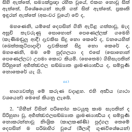
සිහි ඇත්තේ, සම්‍යක්ප්‍රඥා රහිත වූයේ, එකඟ නොවූ සිත්
ඇත්තේ, විශේෂයෙන් තැති ගත් සිත් ඇත්තේ, ප්‍රකෘති
ඉඳුරන් ඇත්තේ (අසංවර වූයේ) වේ ද,
මහණෙනි, යම්සේ දෙපසින් ගිනි ඇවිළ ගත්තාවූ, මැද
අසූචි තැවරුණු සොහොන් පෙණෙල්ලක් ගමෙහි
(කැණිමඬුලු ආදී) දැවකිස සිදු නො කෙරේ ද, වනයෙහිත්
(ඛෙත්තකුටිපාදාදි) දැවකිසක් සිදු නො කෙරේ ද,
මහණෙනි, මම මේ පුද්ගලයා ද එසේ (සොහොන්
පෙණෙල්ලට) උපමා කොට කියමි. (හෙතෙම) ගිහිසැපතින්
පිරිහුනේ අර්‍හත්ත්‍වඵල සඞ්ඛ්‍යාත ශ්‍රාමණ්‍යාර්‍ත්‍ථය ද, සම්පූර්‍ණ
නොකෙරේ යැ යි.
443
භාග්‍යවත්හු මේ කරුණ වදාළහ. එහි අර්‍ත්‍ථය (ගාථා
වශයෙන්) මෙසේ කියනු ලැබේ.
2. “ගිහීන් විසින් පරිභෝග කටයුතු කාම සැපතින් ද
පිරිහුනා වූ, අර්‍හත්ත්‍වඵලසඞ්ඛ්‍යාත ශ්‍රාමණ්‍යාර්‍ත්‍ථය ද සම්පූර්‍ණ
නොකරන්නාවූ නිඃශ්‍රික (කාලකණ්ණි) පුද්ගල තෙමේ
දෙපසින් ම පරිබාහිර වූයේ (ශීලාදි ගුණවිශේෂයන්)