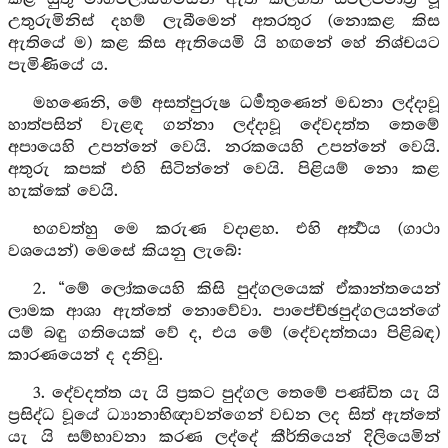
උතුරුමිනිස් දහම් ලැබීමෙන් අතරතුර (නොකළ කිස
ඇතියේ ම) කළ කිස ඇතියෙමි යි හඟනේ හේ නිශ්චයට
පැමිණියේ ය.
මහණෙනි, මේ අසත්පුරුෂ ධර්‍මතුණෙන් මඩනා ලද්දාවූ
හාත්පසින් වැළඳ ගන්නා ලද්දාවූ දේවදත්ත තෙමේ
අපායෙහි උපන්නේ වෙයි. නරකයෙහි උපන්නේ වෙයි.
අතුරු කපක් එහි සිටින්නේ වෙයි. පිළියම් නො කළ
හැක්කේ වෙයි.
භගවත්හු මෙ කරුණ වදාළහ. එහි අර්‍ත්‍ථය (ගාථා
වශයෙන්) මෙසේ කියනු ලැබේ:
2. “මේ ලෝකයෙහි කිසි පුද්ගලයෙක් ඒකාන්තයෙන්
ලාමක ආශා ඇත්තේ නොවේවා. පාපේච්ඡපුද්ගලයන්ගේ
යම් බඳු ගතියෙක් වේ ද, එය මේ (දේවදත්තයා පිළිබඳ)
කාරණයෙන් ද දනිවු.
3. දේවදත්ත යැ යි ප්‍රකට පුද්ගල තෙමේ පණ්ඩිත යැ යි
ප්‍රසිද්ධ වූයේ ධ්‍යානාභිඥාවන්ගෙන් වඩන ලද සිත් ඇත්තේ
යැ යි සම්භාවනා කරණ ලද්දේ කීර්තියෙන් දිලියෙමින්