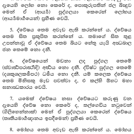
දැයෙහි ලෝභ නො කෙරේ ද, පොකුරුපතින් ජල බින්‍දුව
මෙන් ඒ (ආර්‍ය්‍ය) පුද්ගලයා කෙරෙන් ලෝභය
(ආර්‍ය්‍යමාර්‍ගයෙන්) ප්‍රහීණ වෙයි.
5. ද්වේෂය තෙම අවැඩ ඇති කරන්නේ ය. ද්වේෂය
තෙම සිත ප්‍රකුපිත කරන්නේ ය. තමාගේ සිත තුළ
උපන්නාවූ ඒ ද්වේෂය තෙම බියට හේතු යැයි අන්‍ධබාල
ජන තෙමේ නො දනී.
6. ද්වේෂයෙන් මඩනා ලද පුද්ගල තෙමේ
(ස්වාර්‍ත්‍ථපරාර්‍ත්‍ථාදි) අර්‍ත්‍ථය නො දනී. ද්විෂ්ට පුද්ගල තෙමේ
(දශකුශලකර්‍මපථ) ධර්‍මය නො දනී. යම් කලෙක ද්වේෂය
තෙම මිනිසකු මැඩ පවත්වා ද, එ කල්හි ඕහට මහා
ඝනාන්‍ධකාරය වෙයි.
7. යමෙක් ද්වේෂය නසා ද්වේෂයට කරුණු වන
දැයෙහි ද්වේෂ නො කෙරේ ද, තල්ගෙඩිය නටුවෙන්
(ගිලිහෙන්නාක්) මෙන් ඒ පුද්ගලයා කෙරෙන් ද්වේෂය
(තෘතීයමාර්‍ගඥානය ඉපදීමෙන්) ප්‍රහීණ වෙයි.
8. මෝහය තෙම අවැඩ ඇති කරන්නේ ය. මෝහය