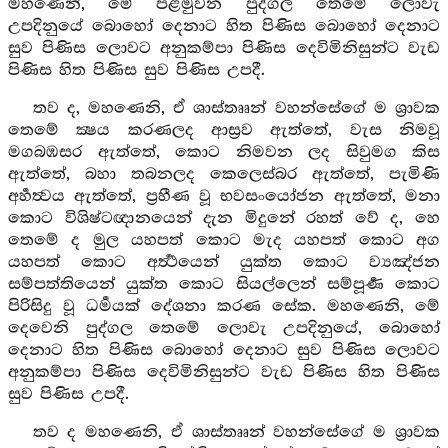
මහණෙනි, මේ පළමුවන පුද්ගල තෙමේ ලොවැ
උපදිනුයේ බොහෝ දෙනාට හිත පිණිස බොහෝ දෙනාට
සුව පිණිස ලොවට අනුකම්පා පිණිස දෙවිමිනිසුන්ට වැඩ
පිණිස හිත පිණිස සුව පිණිස උපදී.
තව ද, මහණෙනි, ඒ ශාස්තෲන් වහන්සේගේ ම ශ්‍රාවක
තෙමේ ක්‍ෂය කරණලද ආස්‍රව ඇත්තේ, වැස නිමවූ
මගබඹසර ඇත්තේ, කොට නිමවන ලද සිවුමග කිස
ඇත්තේ, බහා තබනලද කෙලෙස්බර ඇත්තේ, පැමිණි
අර්‍හත්‍වය ඇත්තේ, ප්‍රහීණ වූ භවසංයෝජන ඇත්තේ, මනා
කොට විශිෂ්ටඥානයෙන් දැන මිදුනේ රහත් වේ ද, හෙ
තෙමේ ද මුල යහපත් කොට මැද යහපත් කොට අග
යහපත් කොට අර්‍ත්‍ථයෙන් යුක්ත කොට ව්‍යඤ්ජන
සම්පත්තියෙන් යුක්ත කොට සියල්ලෙන් සම්පූර්‍ණ කොට
පිරිසිදු වූ ධර්‍මයක් දේශනා කරණ සේක. මහණෙනි, මේ
දෙවෙනි පුද්ගල තෙමේ ලොවැ උපදිනුයේ, බොහෝ
දෙනාට හිත පිණිස බොහෝ දෙනාට සුව පිණිස ලොවට
අනුකම්පා පිණිස දෙවිමිනිසුන්ට වැඩ පිණිස හිත පිණිස
සුව පිණිස උපදී.
තව ද මහණෙනි, ඒ ශාස්තෲන් වහන්සේගේ ම ශ්‍රාවක