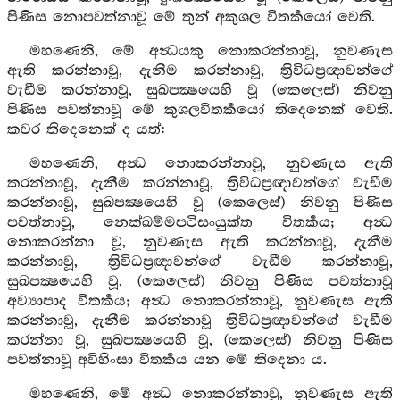
පිණිස නොපවත්නාවූ මේ තුන් අකුශල විතර්‍කයෝ වෙති.
මහණෙනි, මේ අන්‍ධයකු නොකරන්නාවූ, නුවණැස
ඇති කරන්නාවූ, දැනීම කරන්නාවූ, ත්‍රිවිධප්‍රඥාවන්ගේ
වැඩීම කරන්නාවූ, සුඛපක්‍ෂයෙහි වූ (කෙලෙස්) නිවනු
පිණිස පවත්නාවූ මේ කුශලවිතර්‍කයෝ තිදෙනෙක් වෙති.
කවර තිදෙනෙක් ද යත්:
මහණෙනි, අන්‍ධ නොකරන්නාවූ, නුවණැස ඇති
කරන්නාවූ, දැනීම කරන්නාවූ, ත්‍රිවිධප්‍රඥාවන්ගේ වැඩීම
කරන්නාවූ, සුඛපක්‍ෂයෙහි වූ (කෙලෙස්) නිවනු පිණිස
පවත්නාවූ, නෙක්ඛම්මපටිසංයුක්ත විතර්‍කය; අන්‍ධ
නොකරන්නා වූ, නුවණැස ඇති කරන්නාවූ, දැනීම
කරන්නාවූ, ත්‍රිවිධප්‍රඥාවන්ගේ වැඩීම කරන්නාවූ,
සුඛපක්‍ෂයෙහි වූ, (කෙලෙස්) නිවනු පිණිස පවත්නාවූ
අව්‍යාපාද විතර්‍කය; අන්‍ධ නොකරන්නාවූ, නුවණැස ඇති
කරන්නාවූ, දැනීම කරන්නාවූ ත්‍රිවිධප්‍රඥාවන්ගේ වැඩීම
කරන්නා වූ, සුඛපක්‍ෂයෙහි වූ, (කෙලෙස්) නිවනු පිණිස
පවත්නාවූ අවිහිංසා විතර්‍කය යන මේ තිදෙනා ය.
මහණෙනි, මේ අන්‍ධ නොකරන්නාවූ, නුවණැස ඇති