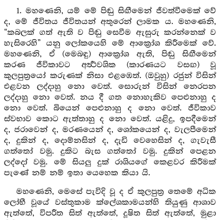
1. මහණෙනි, යම් මේ පිඬු සිඟීමෙන් ජීවත්වීමෙක් වේ
ද, මේ ජීවිතය ජීවිතයන් අතුරෙන් ලාමක ය. මහණෙනි,
“කබලක් ගත් ඇති ව පිඬු සෙවීම ඇසුරු කරන්නෙක් ව
හැසිරෙහි” යනු ලෝකයෙහි මේ ආක්‍රෝශ කිරීමෙක් වේ.
මහණෙනි, ඒ (මෙබඳු) ආක්‍රෝශ ඇති, පිඬු සිඟීමෙන්
කරණ ජීවිකාවට අර්‍ත්‍ථවශික (කාරණයට වසඟ) වූ
කුලපුත්‍රයෝ කරුණක් නිසා එළඹෙත්. (ඔවුහු) රජුන් විසින්
එළවන ලද්දාහු නො වෙත්. සොරුන් විසින් නෙරපන
ලද්දාහු නො වෙත්. නය දී ගත නොහැකිව පෙළුනාහු ද
නො වෙත්. බියෙන් පෙළුනාහු ද නො වෙත්. ජීවිකාව
ස්වභාව කොට ඇත්තාහු ද නො වෙත්. යළිදු, ඉපදීමෙන්
ද, ජරාවෙන් ද, මරණයෙන් ද, ශෝකයෙන් ද, වැලපීමෙන්
ද, දුකින් ද, දොම්නසින් ද, දැඩි වෙහෙසින් ද, ගැවැසී
ගත්තෝ වමු. දුකිට බැස ගත්තෝ වමු. දුකින් පෙළන
ලද්දෝ වමු. මේ සියලු දුක් රාශියගේ කෙළවර කිරීමක්
පැණේ නම් නම් ඉතා යෙහෙක කියා යි.
මහණෙනි, මෙසේ පැවිදි වූ ද ඒ කුලපුත්‍ර තෙමේ අධික
ලෝභී වූයේ වස්තුකාම ක්ලේශකාමයන්හි තියුණු ආශාව
ඇත්තේ, විපරීත සිත් ඇත්තේ, දූෂිත සිත් ඇත්තේ, මුළා