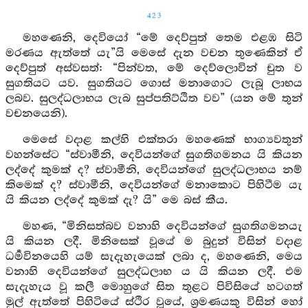
423
මහණෙනි, දෙවියෝ “මේ දෙව්පුත් තෙම එළඹ සිටි
මරණය ඇත්තේ යැ”යි මෙසේ දැන වචන තුණෙකින් ඒ
දෙව්පුත් අස්වසත්: “පින්වත, මේ දෙව්ලොවින් චුත ව
සුගතියට යව. සුගතියට ගොස් මනාගොට ලැබූ ලාභය
ලබව. සුලද්ධලාභය ලැබ සුප්පතිට්ඨිත වව” (යන මේ තුන්
වචනයෙනි).
මෙසේ වදාළ කල්හි එක්තරා මහණෙක් භාග්‍යවතුන්
වහන්සේට “ස්වාමීනි, දෙවියන්ගේ සුගතිගමනය යි කියන
ලද්දේ කුමක් ද? ස්වාමීනි, දෙවියන්ගේ සුලද්ධලාභය නම්
කිමෙක් ද? ස්වාමීනි, දෙවියන්ගේ මනාකොට පිහිටීම යැ
යි කියන ලද්දේ කුමක් දැ? යි” මෙ බස් කීය.
මහණ, “මිනිසත්බව වනාහි දෙවියන්ගේ සුගතිගමනයැ
යි කියන ලදී. මිනිසෙක් වූයේ ම බුදුන් විසින් වදාළ
ධර්‍මවිනයෙහි යම් සැදැහැයෙක් ලබා ද, මහණෙනි, මෙය
වනාහි දෙවියන්ගේ සුලද්ධලාභ ය යි කියන ලදී. එම
සැදැහැය වූ කලී මොහුගේ සිත තුළට පිවිසියේ හටගත්
මුල් ඇත්තේ පිහිටියේ ස්ථිර වූයේ, ශ්‍රමණයකු විසින් හෝ