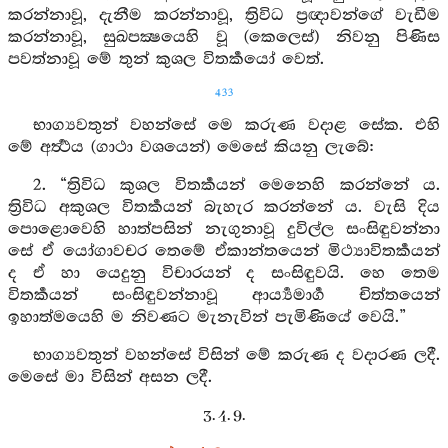
කරන්නාවූ, දැනීම කරන්නාවූ, ත්‍රිවිධ ප්‍රඥාවන්ගේ වැඩීම
කරන්නාවූ, සුඛපක්‍ෂයෙහි වූ (කෙලෙස්) නිවනු පිණිස
පවත්නාවූ මේ තුන් කුශල විතර්‍කයෝ වෙත්.
433
භාග්‍යවතුන් වහන්සේ මෙ කරුණ වදාළ සේක. එහි
මේ අර්‍ත්‍ථය (ගාථා වශයෙන්) මෙසේ කියනු ලැබේ:
2. “ත්‍රිවිධ කුශල විතර්‍කයන් මෙනෙහි කරන්නේ ය.
ත්‍රිවිධ අකුශල විතර්‍කයන් බැහැර කරන්නේ ය. වැසි දිය
පොළොවෙහි හාත්පසින් නැගුනාවූ දුවිල්ල සංසිඳුවන්නා
සේ ඒ යෝගාවචර තෙමේ ඒකාන්තයෙන් මිථ්‍යාවිතර්‍කයන්
ද ඒ හා යෙදුනු විචාරයන් ද සංසිඳුවයි. හෙ තෙම
විතර්‍කයන් සංසිඳුවන්නාවූ ආර්‍ය්‍යමාර්‍ග චිත්තයෙන්
ඉහාත්මයෙහි ම නිවණට මැනැවින් පැමිණියේ වෙයි.”
භාග්‍යවතුන් වහන්සේ විසින් මේ කරුණ ද වදාරණ ලදී.
මෙසේ මා විසින් අසන ලදී.
3. 4. 9.