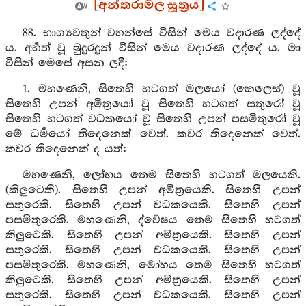
[අන්තරාමල සූත්‍රය]
88. භාග්‍යවතුන් වහන්සේ විසින් මෙය වදාරණ ලද්දේ
ය. අර්‍හත් වූ බුදුරදුන් විසින් මෙය වදාරණ ලද්දේ ය. මා
විසින් මෙසේ අසන ලදී:
1. මහණෙනි, සිතෙහි හටගත් මලයෝ (කෙලෙස්) වූ
සිතෙහි උපන් අමිත්‍රයෝ වූ සිතෙහි හටගත් සතුරෝ වූ
සිතෙහි හටගත් වධකයෝ වූ සිතෙහි උපන් පසමිතුරෝ වූ
මේ ධර්‍මයෝ තිදෙනෙක් වෙත්. කවර තිදෙනෙක් වෙත්.
කවර තිදෙනෙක් ද යත්:
මහණෙනි, ලෝභය තෙම සිතෙහි හටගත් මලයෙකි.
(කිලුටෙකි). සිතෙහි උපන් අමිත්‍රයෙකි. සිතෙහි උපන්
සතුරෙකි. සිතෙහි උපන් වධකයෙකි. සිතෙහි උපන්
පසමිතුරෙකි. මහණෙනි, ද්වේෂය තෙම සිතෙහි හටගත්
කිලුටෙකි. සිතෙහි උපන් අමිත්‍රයෙකි. සිතෙහි උපන්
සතුරෙකි. සිතෙහි උපන් වධකයෙකි. සිතෙහි උපන්
පසමිතුරෙකි. මහණෙනි, මෝහය තෙම සිතෙහි හටගත්
කිලුටෙකි. සිතෙහි උපන් අමිත්‍රයෙකි. සිතෙහි උපන්
සතුරෙකි. සිතෙහි උපන් වධකයෙකි. සිතෙහි උපන්