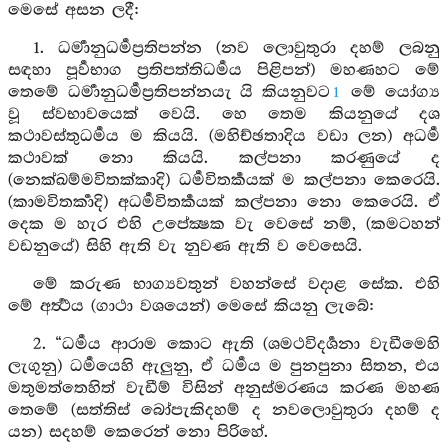
මෙසේ අසන ලදී:
1. ධර්‍මානුධර්‍මප්‍රතිපන්න (නව ලොවුතුරා දහම් ලබනු
සඳහා පූර්‍වභාග ප්‍රතිපත්තිධර්‍මය පිළිපන්) මහණහට මේ
තෙමේ ධර්‍මානුධර්‍මප්‍රතිපන්නයැ යි කියනුවට
මේ යෝග්‍ය
1
වූ ස්වභාවයෙක් වෙයි. හෙ තෙම කියනුයේ දශ
කථාවස්තුධර්‍මය ම කියයි. (මහිච්ඡතාදිය වඩා ලන) අධර්‍ම
කථාවක් නො කියයි. කල්පනා කරණුයේ ද
(නෙක්ඛම්මවිතක්කාදි) ධර්‍මවිතර්‍කයක් ම කල්පනා කෙරෙයි.
(කාමවිතර්‍කාදි) අධර්‍මවිතර්‍කයක් කල්පනා නො කෙරෙයි. ඒ
දෙක ම හැර එහි උපේක්‍ෂක වැ වෙසේ නම්, (කමටහන්
වඩනුයේ) සිහි ඇති වැ නුවණ ඇති ව වෙසෙයි.
මේ කරුණ භාග්‍යවතුන් වහන්සේ වදාළ සේක. එහි
මේ අර්‍ත්‍ථය (ගාථා වශයෙන්) මෙසේ කියනු ලැබේ:
2. “ධර්‍මය ආරාම කොට ඇති (ශමථවිදර්‍ශනා වැඩීමෙහි
ලැගුනු) ධර්‍මයෙහි ඇලුනු, ඒ ධර්‍මය ම පුනපුනා සිතන, එය
මතුමත්තෙහිත් වැඩීම් විසින් අනුස්මරණය කරණ මහණ
තෙමේ (සත්තිස් බෝපැකිදහම් ද නවලොවුතුරා දහම් ද
යන) සදහම් කෙරෙන් නො පිරිහේ.