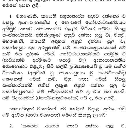
මෙසේ අසන ලදී:
1. මහණෙනි, කයෙහි අශුභාකාරය අනුව දක්නෝ ව
වසවු. ආනාපානසතිය ද තොපගේ ගෝචරාධ්‍යාත්මයට
අභිමුඛ කොට මොනොවට එළැඹ සිටියේ වේවා. සියලු
සංස්කාරයන්හි අනිස්ලකුණ අනුව දක්නා සුලු වැ වසවු.
මහණෙනි, කයෙහි අශුභය අනුව දක්නා සුලු වැ
වසන්නහුට ශුභ අරමුණෙහි යම් කාමරාගානුශයයෙක් වේ
නම් එය ප්‍රහීණ වෙයි. ගෝචරාධ්‍යාත්මයට අභිමුඛ ව
(ආධ්‍යාත්ම අරමුණට යොමු වැ) ආනාපානසතිය
මොනොවට එළැඹැ සිටි කල්හි දුඃඛපක්‍ෂයෙහි වූ යම් බාහිර
විතර්‍කාශය (අප්‍රහීණ වූ ආශයානුගත වූ කාමවිතර්‍කාදි)
කෙනෙක් වෙත් නම්, ඔහු නො වෙත්. සියලු
සංස්කාරයන්හි අනිස් ලකුණ අනුව දක්නා සුලු ව
වසන්නවුන්හට යම් අවිද්‍යාවෙක් වේ ද, එය පහ වෙයි.
යම් විද්‍යාවෙක් (රහත්මඟනුවණෙක්) වේ ද, එය උපදී.
භාග්‍යවතුන් වහන්සේ මෙ කරුණ වදාළ සේක. එහි
මේ අර්‍ත්‍ථය (ගාථා වශයෙන්) මෙසේ කියනු ලැබේ:
2. “කයෙහි අශුභය අනුව දක්නා සුලු වූ,