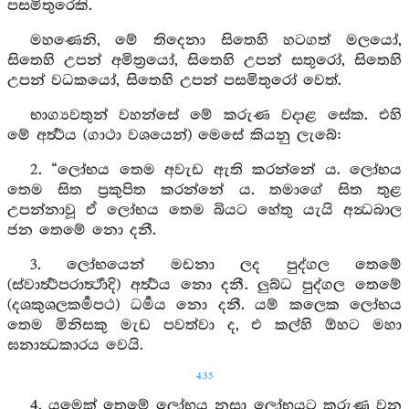
පසමිතුරෙකි.
මහණෙනි, මේ තිදෙනා සිතෙහි හටගත් මලයෝ,
සිතෙහි උපන් අමිත්‍රයෝ, සිතෙහි උපන් සතුරෝ, සිතෙහි
උපන් වධකයෝ, සිතෙහි උපන් පසමිතුරෝ වෙත්.
භාග්‍යවතුන් වහන්සේ මේ කරුණ වදාළ සේක. එහි
මේ අර්‍ත්‍ථය (ගාථා වශයෙන්) මෙසේ කියනු ලැබේ:
2. “ලෝභය තෙම අවැඩ ඇති කරන්නේ ය. ලෝභය
තෙම සිත ප්‍රකුපිත කරන්නේ ය. තමාගේ සිත තුළ
උපන්නාවූ ඒ ලෝභය තෙම බියට හේතු යැයි අන්‍ධබාල
ජන තෙමේ නො දනී.
3. ලෝභයෙන් මඩනා ලද පුද්ගල තෙමේ
(ස්වාර්‍ත්‍ථපරාර්‍ත්‍ථාදි) අර්‍ත්‍ථය නො දනී. ලුබ්ධ පුද්ගල තෙමේ
(දශකුශලකර්‍මපථ) ධර්‍මය නො දනී. යම් කලෙක ලෝභය
තෙම මිනිසකු මැඩ පවත්වා ද, එ කල්හි ඕහට මහා
ඝනාන්‍ධකාරය වෙයි.
435
4. යමෙක් තෙමේ ලෝභය නසා ලෝභයට කරුණු වන