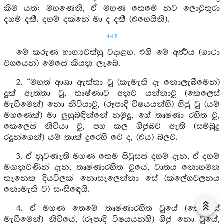
කිම යත්: මහණෙනි, ඒ මහණ තෙමේ නව ලොවුතුරා
දහම් දකී. දහම් දක්නේ මා ද දකී (එහෙයිනි).
445
මේ කරුණ භාග්‍යවත්හු වදාළහ. එහි මේ අර්‍ත්‍ථය (ගාථා
වශයෙන්) මෙසේ කියනු ලැබේ.
2. “මහත් ආශා ඇත්තා වූ (කැමැති දෑ නොලැබීමෙන්)
දුක් ඇත්තා වූ, තෘෂ්ණාව අනුව යන්නාවූ (කෙලෙස්
මැඩීමෙන්) නො නිවියාවූ, (රූපාදි විෂයයන්හි) ගිජු වූ (යම්
මහණෙක්) මා ලුහුබඳින්නේ නමුදු, හේ තෘෂ්ණා රහිත වූ,
කෙලෙස් නිවියා වූ, පහ කල ගිජුබව් ඇති (සම්බුදු
රදුන්ගෙන්) යම් තාක් දුරෙහි වේ ද, (එය) බලව.
3. ඒ නුවණැති මහණ තෙම සිවුසස් දහම් දැන, ඒ දහම්
මඟනුවණින් දැන, තෘෂ්ණාරහිත වූයේ, වාතය නොහමන
තැනෙක දියවිලක් නොසැලෙන්නා සේ (ක්ලේශචලනය
නොමැති ව) සංසිඳෙයි.
4. ඒ මහණ තෙමේ තෘෂ්ණාරහිත වූයේ (කෙලෙස්
මැඩීමෙන්) නිවියේ, (රූපාදි විෂයයන්හි) ගිජු නො වූයේ,