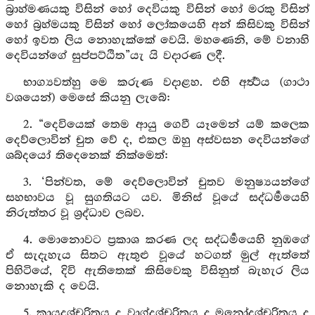
බ්‍රාහ්මණයකු විසින් හෝ දෙවියකු විසින් හෝ මරකු විසින්
හෝ බ්‍රහ්මයකු විසින් හෝ ලෝකයෙහි අන් කිසිවකු විසින්
හෝ ඉවත ලිය නොහැක්කේ වෙයි. මහණෙනි, මේ වනාහි
දෙවියන්ගේ සුප්පට්ඨිත”යැ යි වදාරණ ලදී.
භාග්‍යවත්හු මෙ කරුණ වදාළහ. එහි අර්‍ත්‍ථය (ගාථා
වශයෙන්) මෙසේ කියනු ලැබේ:
2. “දෙවියෙක් තෙම ආයු ගෙවී යෑමෙන් යම් කලෙක
දෙව්ලොවින් චුත වේ ද, එකල ඔහු අස්වසන දෙවියන්ගේ
ශබ්දයෝ තිදෙනෙක් නික්මෙත්:
3. ‘පින්වත, මේ දෙව්ලොවින් චුතව මනුෂ්‍යයන්ගේ
සහභාවය වූ සුගතියට යව. මිනිස් වූයේ සද්ධර්‍මයෙහි
නිරුත්තර වූ ශ්‍රද්ධාව ලබව.
4. මොනොවට ප්‍රකාශ කරණ ලද සද්ධර්‍මයෙහි නුඹගේ
ඒ සැදැහැය සිතට ඇතුළු වූයේ හටගත් මුල් ඇත්තේ
පිහිටියේ, දිවි ඇතිතෙක් කිසිවෙකු විසිනුත් බැහැර ලිය
නොහැකි ද වෙයි.
5. කායදුශ්චරිතය ද වාග්දුශ්චරිතය ද මනෝදුශ්චරිතය ද