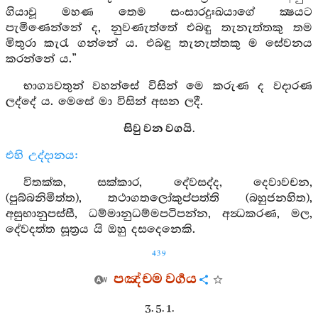
ගියාවූ මහණ තෙම සංසාරදුඃඛයාගේ ක්‍ෂයට
පැමිණෙන්නේ ද, නුවණැත්තේ එබඳු තැනැත්තකු තම
මිතුරා කැරැ ගන්නේ ය. එබඳු තැනැත්තකු ම සේවනය
කරන්නේ ය.”
භාග්‍යවතුන් වහන්සේ විසින් මෙ කරුණ ද වදාරණ
ලද්දේ ය. මෙසේ මා විසින් අසන ලදී.
සිවු වන වගයි.
එහි උද්දානය:
විතක්ක, සක්කාර, දේවසද්ද, දෙවාවචන,
(පුබ්බනිමිත්ත), තථාගතලෝකුප්පත්ති (බහුජනහිත),
අසුභානුපස්සී, ධම්මානුධම්මපටිපන්න, අන්‍ධකරණ, මල,
දේවදත්ත සූත්‍රය යි ඔහු දසදෙනෙකි.
439
පඤ්චම වර්‍ගය
3. 5. 1.