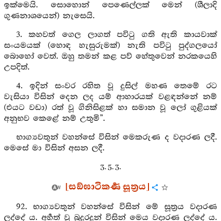
ඉක්මෙයි. සොහොන් පෙණෙල්ලක් මෙන් (ශීලාදි
ගුණනාශයෙන්) නැසෙයි.
3. කහවත් ගෙල ලාගත් පවිටු ගති ඇති කායවාක්
සංයමයක් (හොඳ හැසුරුමක්) නැති පවිටු පුද්ගලයෝ
බොහෝ වෙත්. ඔහු තමන් කළ පව් හේතුවෙන් නරකයෙහි
උපදිත්.
4. ඉදින් සංවර රහිත වූ දුසිල් මහණ තෙමේ රට
වැසියා විසින් දෙන ලද යම් ආහාරයක් වළඳන්නේ නම්
(එයට වඩා) රත් වූ ගිනිසිළක් හා සමාන වූ ලෝ ගුළියක්
අනුභව කෙළේ නම් උතුමි”.
භාග්‍යවතුන් වහන්සේ විසින් මෙකරුණ ද වදාරණ ලදී.
මෙසේ මා විසින් අසන ලදී.
3. 5. 3.
[සඞ්ඝාටිකර්‍ණ සූත්‍රය]
92. භාග්‍යවතුන් වහන්සේ විසින් මේ සූත්‍රය වදාරණ
ලද්දේ ය. අර්‍හත් වූ බුදුරදුන් විසින් මෙය වදාරණ ලද්දේ ය.