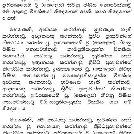
දුඃඛපක්‍ෂයෙහි වූ (කෙලෙස්) නිවනු පිණිස නොපවත්නාවූ
මේ අකුශල විතර්‍කයෝ තිදෙනෙක් වෙති. කවර තිදෙනෙක්
ද යත්:
මහණෙනි, අන්‍ධයකු කරන්නාවූ, නුවණැස නැති
කරන්නාවූ, අඥානයකු කරන්නාවූ, ත්‍රිවිධ ප්‍රඥාවන්ගේ
නිරෝධය කරන්නාවූ, දුඃඛපක්‍ෂයෙහි වූ (කෙලෙස්) නිවනු
පිණිස නොපවත්නාවූ කාමප්‍රතිසංයුක්ත විතර්‍කය;
මහණෙනි, අන්‍ධයකු කරන්නාවූ, නුවණැස නැති
කරන්නාවූ, අඥානයකු කරන්නාවූ, ත්‍රිවිධ ප්‍රඥාවන්ගේ
නිරෝධය කරන්නාවූ, දුඃඛපක්‍ෂයෙහි වූ, (කෙලෙස්) නිවනු
පිණිස නොපවත්නාවූ ව්‍යාපාදප්‍රතිසංයුක්ත විතර්‍කය;
අන්‍ධයකු කරන්නාවූ, නුවණැස නැති කරන්නාවූ,
අඥානයකු කරන්නාවූ, ත්‍රිවිධ ප්‍රඥාවන්ගේ නිරෝධය
කරන්නාවූ, දුඃඛපක්‍ෂයෙහි වූ, (කෙලෙස්) නිවනු පිණිස
නොපවත්නාවූ විහිංසාප්‍රතිසංයුක්ත විතර්‍කය යන මේ
තිදෙනා ය.
මහණෙනි, මේ අන්‍ධයකු කරන්නාවූ, නුවණැස නැති
කරන්නා වූ, අඥානයකු කරන්නාවූ, ත්‍රිවිධප්‍රඥාවන්ගේ
නිරෝධය කරන්නාවූ, දුඃඛපක්‍ෂයෙහි වූ (කෙලෙස්) නිවනු