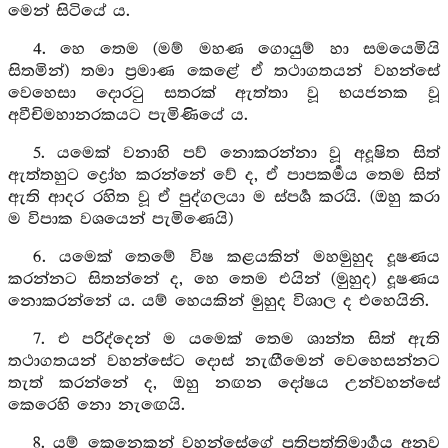
මෙන් සිටියේ ය.
4. හෙ තෙම (මම් මහණ ගොයුම් හා සමයෙමියි
සිතමින්) තමා ප්‍රමාණ කෙළේ ඒ තථාගතයන් වහන්සේ
වෙහෙසා දොරටු සතරක් ඇත්තා වූ භයජනක වූ
අවීචිමහානරකයට පැමිණියේ ය.
5. යමෙක් වනාහි පව් නොකරන්නා වූ අදූෂිත සිත්
ඇත්තහුට ද්‍රෝහ කරන්නේ වේ ද, ඒ පාපකර්‍මය තෙම සිත්
ඇති ආදර රහිත වූ ඒ පුද්ගලයා ම ස්පර්‍ශ කරයි. (ඔහු කරා
ම විපාක වශයෙන් පැමිණෙයි)
6. යමෙක් තෙමේ විෂ කළයකින් මහමුහුද දූෂණය
කරන්නට සිතන්නේ ද, හෙ තෙම එයින් (මුහුද) දූෂණය
නොකරන්නේ ය. යම් හෙයකින් මුහුද විශාල ද එහෙයිනි.
7. එ පරිද්දෙන් ම යමෙක් තෙම ශාන්ත සිත් ඇති
තථාගතයන් වහන්සේට දොස් නැඟීමෙන් වෙහෙසන්නට
තැත් කරන්නේ ද, ඔහු නඟන දෝෂය උන්වහන්සේ
කෙරෙහි නො නැඟෙයි.
8. යම් කෙනෙකුන් වහන්සේගේ ප්‍රතිපත්තිමාර්‍ගය අනුව