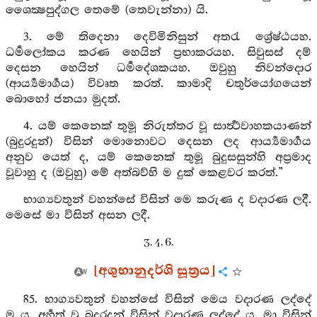
ශෛක්‍ෂපුද්ගල තෙමේ (තෙවැන්නා) යි.
3. මේ තිදෙනා දෙවිමිනිසුන් අතරැ ශ්‍රේෂ්ඨයහ.
ධර්‍මලෝකය කරණ හෙයින් ප්‍රභාකරයහ. සිවුසස් දම්
දෙසන හෙයින් ධර්‍මදේශකයහ. ඔවුහු නිවන්දොර
(ආර්‍ය්‍යමාර්‍ගය) විවෘත කරත්. කාමාදි චතුර්යෝගයෙන්
බොහෝ ජනයා මුදත්.
4. යම් කෙනෙක් තුමූ නිරුත්තර වූ සාර්‍ත්‍ථවාහකයාණන්
(බුදුරදුන්) විසින් මොනොවට දෙසන ලද ආර්‍ය්‍යමාර්‍ගය
අනුව යෙත් ද, යම් කෙනෙක් තුමූ බුදුසසුන්හි අප්‍රමාද
වූවාහු ද (ඔවුහු) මේ අත්බව්හි ම දුක් කෙළවර කරත්.”
භාග්‍යවතුන් වහන්සේ විසින් මෙ කරුණ ද වදාරණ ලදී.
මෙසේ මා විසින් අසන ලදී.
3. 4. 6.
[අශුභානුදර්ශි සූත්‍රය]
85. භාග්‍යවතුන් වහන්සේ විසින් මෙය වදාරණ ලද්දේ
ම ය. අර්‍හත් වූ බුදුරදුන් විසින් වදාරණ ලද්දේ ය. මා විසින්