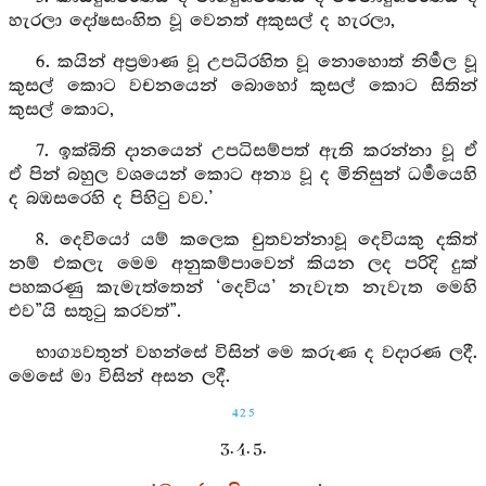
හැරලා දෝෂසංහිත වූ වෙනත් අකුසල් ද හැරලා,
6. කයින් අප්‍රමාණ වූ උපධිරහිත වූ නොහොත් නිර්‍මල වූ
කුසල් කොට වචනයෙන් බොහෝ කුසල් කොට සිතින්
කුසල් කොට,
7. ඉක්බිති දානයෙන් උපධිසම්පත් ඇති කරන්නා වූ ඒ
ඒ පින් බහුල වශයෙන් කොට අන්‍ය වූ ද මිනිසුන් ධර්‍මයෙහි
ද බඹසරෙහි ද පිහිටු වව.’
8. දෙවියෝ යම් කලෙක චුතවන්නාවූ දෙවියකු දකිත්
නම් එකලැ මෙම අනුකම්පාවෙන් කියන ලද පරිදි දුක්
පහකරණු කැමැත්තෙන් ‘දෙවිය’ නැවැත නැවැත මෙහි
එව”යි සතුටු කරවත්”.
භාග්‍යවතුන් වහන්සේ විසින් මෙ කරුණ ද වදාරණ ලදී.
මෙසේ මා විසින් අසන ලදී.
425
3. 4. 5.