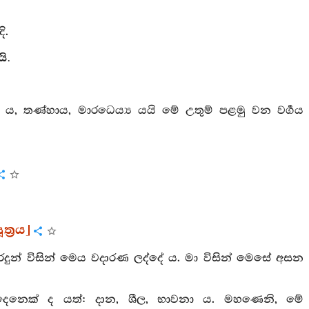
ි.
ි.
 තණ්හාය, මාරධෙය්‍ය යයි මේ උතුම් පළමු වන වර්‍ගය
ූත්‍රය]
ුදුරදුන් විසින් මෙය වදාරණ ලද්දේ ය. මා විසින් මෙසේ අසන
 තිදෙනෙක් ද යත්: දාන, ශීල, භාවනා ය. මහණෙනි, මේ