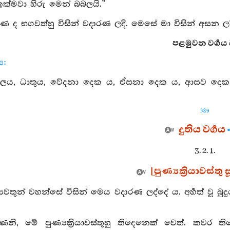
 ඉක්මවා හිරු මෙන් බබලයි.”
 ද භගවත්හු විසින් වදාරණ ලදි. මෙසේ මා විසින් අසන ලද
පළමුවන වර්‍ගය ය
ය:
ූලය, ධාතුය, වේදනා දෙක ය, ඒසනා දෙක ය, ආසව දෙක ය,
389
දුතිය වර්‍ගය
3. 2. 1.
[පුණ්‍යක්‍රියාවස්තු ස
්‍යවතුන් වහන්සේ විසින් මෙය වදාරණ ලද්දේ ය. අර්‍හත් වූ බ
ෙනි, මේ පුණ්‍යක්‍රියාවස්තූහු තිදෙනෙක් වෙත්. කවර