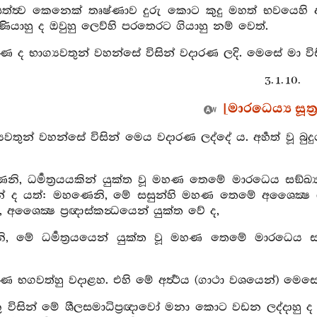
සත්ත්‍ව කෙනෙක් තෘෂ්ණාව දුරු කොට කුදු මහත් භවයෙහි ආශ
ියාහු ද ඔවුහු ලෙව්හි පරතෙරට ගියාහු නම් වෙත්.
 ද භාග්‍යවතුන් වහන්සේ විසින් වදාරණ ලදි. මෙසේ මා විස
3. 1. 10.
[මාරධෙය්‍ය සූත්‍
්‍යවතුන් වහන්සේ විසින් මෙය වදාරණ ලද්දේ ය. අර්‍හත් වූ බ
නි, ධර්‍මත්‍රයයකින් යුක්ත වූ මහණ තෙමේ මාරධෙය සඞ්ඛ්
යකින් ද යත්: මහණෙනි, මේ සසුන්හි මහණ තෙමේ අශෛක්‍ෂ ශ
 අශෛක්‍ෂ ප්‍රඥාස්කන්‍ධයෙන් යුක්ත වේ ද,
, මේ ධර්‍මත්‍රයයෙන් යුක්ත වූ මහණ තෙමේ මාරධෙය සඞ්
 භගවත්හු වදාළහ. එහි මේ අර්‍ත්‍ථය (ගාථා වශයෙන්) මෙස
ු විසින් මේ ශීලසමාධිප්‍රඥාවෝ මනා කොට වඩන ලද්දාහු ද