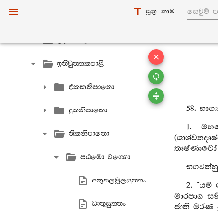
සූත්‍ර නාම
ධම‍්මපදපාළි
උදානපාළි
ඉතිවුත‍්තකපාළි
එකකනිපාතො
58. භාග්
දුකනිපාතො
1. මහ
තිකනිපාතො
(ශාශ්වතදෘ
තෘෂ්ණාවෝ 
පඨමො වග‍්ගො
භගවත්හ
අකුසලමූලසුත‍්තං
2. “යම්
මාරපාශ සඞ
ධාතුසුත‍්තං
ජාති මරණ ද