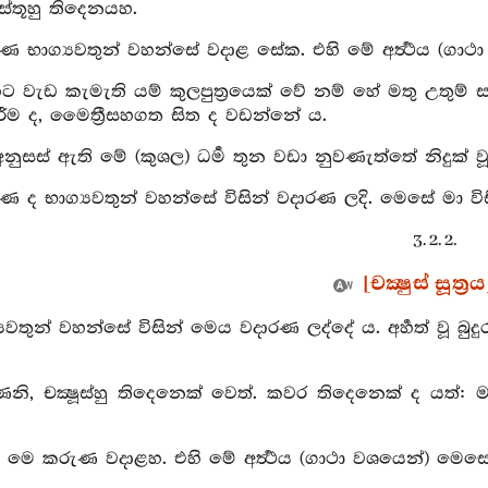
ාවස්තූහු තිදෙනයහ.
 භාග්‍යවතුන් වහන්සේ වදාළ සේක. එහි මේ අර්‍ත්‍ථය (ගා
ට වැඩ කැමැති යම් කුලපුත්‍රයෙක් වේ නම් හේ මතු උතුම් ස
රීම ද, මෛත්‍රීසහගත සිත ද වඩන්නේ ය.
අනුසස් ඇති මේ (කුශල) ධර්‍ම තුන වඩා නුවණැත්තේ නිදුක්
 ද භාග්‍යවතුන් වහන්සේ විසින් වදාරණ ලදි. මෙසේ මා විස
3. 2. 2.
[චක්‍ෂුස් සූත්‍රය
්‍යවතුන් වහන්සේ විසින් මෙය වදාරණ ලද්දේ ය. අර්‍හත් වූ බු
නි, චක්‍ෂූස්හු තිදෙනෙක් වෙත්. කවර තිදෙනෙක් ද යත්: 
 මෙ කරුණ වදාළහ. එහි මේ අර්‍ත්‍ථය (ගාථා වශයෙන්) මෙස