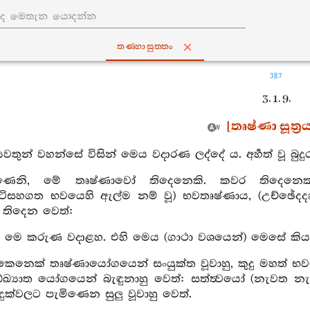
තණ‍්හාසුත‍්තං
387
3. 1. 9.
[තෘෂ්ණා සූත්‍ර
‍යවතුන් වහන්සේ විසින් මෙය වදාරණ ලද්දේ ය. අර්‍හත් වූ බුද
ණෙනි, මේ තෘෂ්ණාවෝ තිදෙනෙකි. කවර තිදෙනෙක්
ෂ්ටිසහගත භවයෙහි ඇල්ම නම් වූ) භවතෘෂ්ණාය, (උච්ඡේද
තිදෙන වෙත්:
ු මෙ කරුණ වදාළහ. එහි මෙය (ගාථා වශයෙන්) මෙසේ කිය
 කෙනෙක් තෘෂ්ණායෝගයෙන් සංයුක්ත වූවාහු, කුදු මහත් භව
්ඛ්‍යාත යෝගයෙන් බැඳුනාහු වෙත්: සත්ත්‍වයෝ (නැවත න
ුක්වලට පැමිණෙන සුලු වූවාහු වෙත්.