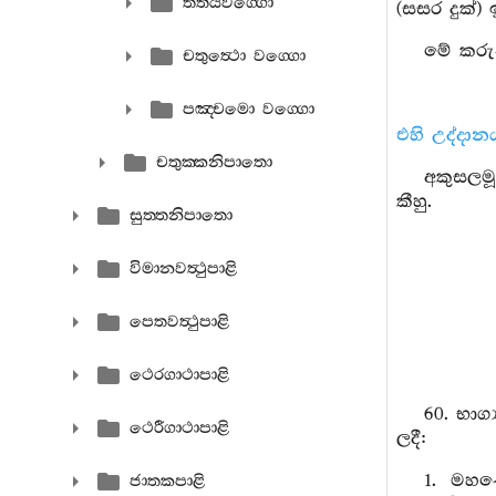
තතියවග‍්ගො
(සසර දුක්)
මේ කරුණ
චතුත්‍ථො වග‍්ගො
පඤ‍්චමො වග‍්ගො
එහි උද්දාන
චතුක‍්කනිපාතො
අකුසලම
කීහු.
සුත‍්තනිපාතො
විමානවත්‍ථුපාළි
පෙතවත්‍ථුපාළි
ථෙරගාථාපාළි
60. භාග
ථෙරීගාථාපාළි
ලදී:
1. මහණ
ජාතකපාළි