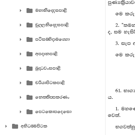
පුණ්‍යක්‍රිය
මහානිද‍්දෙසපාළි
මෙ කරුණ
චුල‍්ලනිද‍්දෙසපාළි
2. “තමහ
ද, සම හැසි
පටිසම‍්භිදාමග‍්ගො
3. සැප 
අපදානපාළි
මෙ කරුණ
බුද‍්ධවංසපාළි
චරියාපිටකපාළි
61. භාග
ය.
නෙත‍්තිප‍්පකරණං
1. මහණෙ
පෙටකොපදෙසො
වෙත්.
අභිධම‍්මපිටක
භගවත්හු