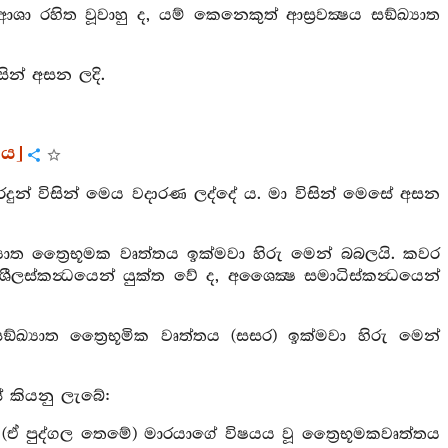
ා රහිත වූවාහු ද, යම් කෙනෙකුත් ආස්‍රවක්‍ෂය සඞ්ඛ්‍යාත
ින් අසන ලදි.
රය]
ුදුරදුන් විසින් මෙය වදාරණ ලද්දේ ය. මා විසින් මෙසේ අසන
‍යාත ත්‍රෛභූමක වෘත්තය ඉක්මවා හිරු මෙන් බබලයි. කවර
ීලස්කන්‍ධයෙන් යුක්ත වේ ද, අශෛක්‍ෂ සමාධිස්කන්‍ධයෙන්
ඛ්‍යාත ත්‍රෛභූමික වෘත්තය (සසර) ඉක්මවා හිරු මෙන්
ේ කියනු ලැබේ:
 (ඒ පුද්ගල තෙමේ) මාරයාගේ විෂයය වූ ත්‍රෛභූමකවෘත්තය