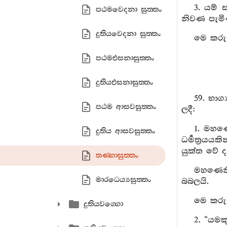
3. යම් 
පඨමවෙදනා සුත‍්තං
නිවණ පැමිණ
දුතියවෙදනා සුත‍්තං
මෙ කරුණ
පඨමඑසනාසුත‍්තං
දුතියඑසනාසුත‍්තං
59. භාග
පඨම ආසවසුත‍්තං
ලදී:
1. මහණෙ
දුතිය ආසවසුත‍්තං
ධර්‍මත්‍රය
යුක්ත වේ ද,
තණ‍්හාසුත‍්තං
මහණෙනි
මාරධෙය්‍යසුත‍්තං
බබලයි.
මෙ කරුණ
දුතියවග‍්ගො
2. “යමක