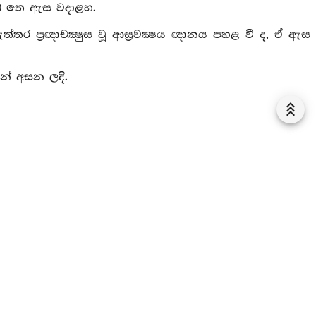
යන) තෙ ඇස වදාළහ.
්තර ප්‍රඥාචක්‍ෂුස වූ ආස්‍රවක්‍ෂය ඥානය පහළ වී ද, ඒ ඇස
න් අසන ලදි.
]
දුරදුන් විසින් වදාරණ ලද්දේ ය. මා විසින් මෙසේ අසන ලදී:
යත්: අනඤ්ඤාතඤ්ඤස්සාමීතින්‍ද්‍රිය (සෝවාන් මග නුවණ),
වින්‍ද්‍රිය (රහත්පල නුවණ) යි. මහණෙනි, මේ ඉන්‍ද්‍රියෝ
ෙසේ කියනු ලැබේ:
ා වඩන්නා වූ සේඛපුද්ගලයාහට පළමු කොට රහත්මග නුවණ උපදී.