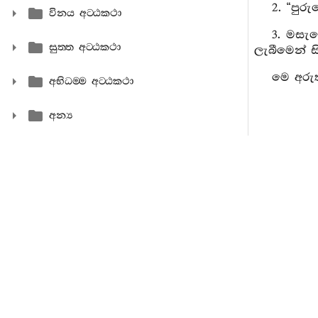
2. “පුර
විනය අට‍්ඨකථා
3. මසැස
සුත‍්ත අට‍්ඨකථා
ලැබීමෙන් සි
මෙ අරුත
අභිධම‍්ම අට‍්ඨකථා
අන්‍ය
62. භාග
1. මහණෙ
අඤ්ඤින්‍ද්
තිදෙන වෙත
භාග්‍යව
2. “පිළ
ඉක්බිති එ