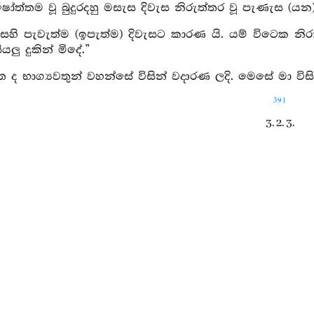
ුෂෝත්තම වූ බුදුරදහු මසැස දිවැස නිරුත්තර වූ පැණැස (
ෙහි පැවැත්ම (ඉපැත්ම) දිවැසට කාරණ යි. යම් විටෙක නිරුත
යලු දුකින් මිදේ.”
 ද භාග්‍යවතුන් වහන්සේ විසින් වදාරණ ලදි. මෙසේ මා විසි
391
3. 2. 3.
[ඉන්‍ද්‍රිය සූත්‍රය
්‍යවතුන් වහන්සේ විසින් මෙය වදාරණ ලද්දේ ය. අර්‍හත් වූ බු
නි, මේ ඉන්‍ද්‍රියයෝ තිදෙනෙක් වෙත්. කවර තිදෙනෙක් ද 
‍රිය (සෝවාන් පෙලෙහි පටන් සතැනක පවත්නා නුවණ), අඤ්ඤාතා
්.
ත්හු මෙ කරුණ වදාළහ. එහි මේ අර්‍ත්‍ථය (ගාථා වශයෙන්) ම
ිවෙළින් ආර්‍ය්‍ය මාර්‍ගය උපදවන්නා වූ, ත්‍රිවිධ ශික්‍ෂ
යට අනතුරුව ම රහත්පල නුවණ ලැබෙයි.