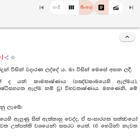
පාළි
සිංහල
ය]
ුරදුන් විසින් වදාරණ ලද්දේ ය. මා විසින් මෙසේ අසන ලදී.
 ද යත්: කාමතෘෂ්ණාය (පඤ්චකාමයෙහි ඇල්මය),
දෘෂ්ටිසහගත ඇල්ම නම් වූ) විභවතෘෂ්ණාය. මහණෙනි, මේ
නු ලැබේ:
යෙහි ඇලුණු සිත් ඇත්තාහු වෙද්ද, ඒ සංසාරගත සත්ත්‍වයෝ
ැවත උත්පත්ති වශයෙන්) සසරට යෙත්. (එ හෙයින්) නැවත