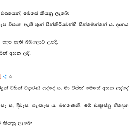
ථා වශයෙන්) මෙසේ කියනු ලැබේ:
ැප විපාක ඇති තුන් පින්කිරියවත්හි හික්මෙන්නේ ය. දානය
 වූ සැප ඇති බඹලොව උපදී.”
ින් අසන ලදි.
]
දුරදුන් විසින් වදාරණ ලද්දේ ය. මා විසින් මෙසේ අසන ලද්දේ
මසැ ස, දිවැස, පැණැස ය. මහණෙනි, මේ චක්‍ෂූස්හු තිදෙන
ේ කියනු ලැබේ: