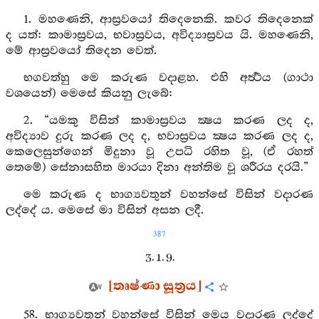
1. මහණෙනි, ආස්‍රවයෝ තිදෙනෙකි. කවර තිදෙනෙක්
ද යත්: කාමාස්‍රවය, භවාස්‍රවය, අවිද්‍යාස්‍රවය යි. මහණෙනි,
මේ ආස්‍රවයෝ තිදෙන වෙත්.
භගවත්හු මෙ කරුණ වදාළහ. එහි අර්‍ත්‍ථය (ගාථා
වශයෙන්) මෙසේ කියනු ලැබේ:
2. “යමකු විසින් කාමාස්‍රවය ක්‍ෂය කරණ ලද ද,
අවිද්‍යාව දුරු කරණ ලද ද, භවාස්‍රවය ක්‍ෂය කරණ ලද ද,
කෙලෙසුන්ගෙන් මිදුනා වූ උපධි රහිත වූ, (ඒ රහත්
තෙමේ) සේනාසහිත මාරයා දිනා අන්තිම වූ ශරීරය දරයි.”
මෙ කරුණ ද භාග්‍යවතුන් වහන්සේ විසින් වදාරණ
ලද්දේ ය. මෙසේ මා විසින් අසන ලදී.
387
3. 1. 9.
[තෘෂ්ණා සූත්‍රය]
58. භාග්‍යවතුන් වහන්සේ විසින් මෙය වදාරණ ලද්දේ