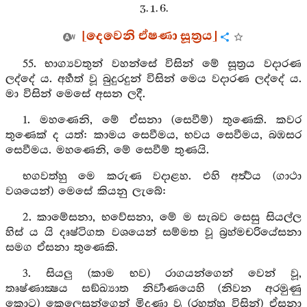
3. 1. 6.
[දෙවෙනි ඒෂණා සූත්‍රය]
55. භාග්‍යවතුන් වහන්සේ විසින් මේ සූත්‍රය වදාරණ
ලද්දේ ය. අර්‍හත් වූ බුදුරදුන් විසින් මෙය වදාරණ ලද්දේ ය.
මා විසින් මෙසේ අසන ලදී.
1. මහණෙනි, මේ ඒසනා (සෙවීම්) තුණෙකි. කවර
තුණෙක් ද යත්: කාමය සෙවීමය, භවය සෙවීමය, බඹසර
සෙවීමය. මහණෙනි, මේ සෙවීම් තුණයි.
භගවත්හු මෙ කරුණ වදාළහ. එහි අර්‍ත්‍ථය (ගාථා
වශයෙන්) මෙසේ කියනු ලැබේ:
2. කාමේසනා, භවේසනා, මේ ම සැබව සෙසු සියල්ල
හිස් ය යි දෘෂ්ටිගත වශයෙන් සම්මත වූ බ්‍රහ්මචරියේසනා
සමග ඒසනා තුණෙකි.
3. සියලු (කාම භව) රාගයන්ගෙන් වෙන් වූ,
තෘෂ්ණාක්‍ෂය සඞ්ඛ්‍යාත නිර්‍වාණයෙහි (නිවන අරමුණු
කොට) කෙලෙසුන්ගෙන් මිදුණා වූ (රහත්හු විසින්) ඒසනා