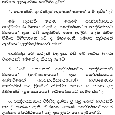
මෙසේ ඇතැමෙක් ඉක්මවා දුවත්.
4. මහණෙනි, නුවණැස් ඇත්තෝ කෙසේ නම් දකිත් ද?
මේ සසුන්හි මහණ තෙමේ පඤ්චස්කන්‍ධය
පඤ්චස්කන්‍ධ වශයෙන් දකී ද, පඤ්චස්කන්‍ධය පඤ්චස්කන්‍ධ
වශයෙන් දැක එහි කළකිරීම, නො ඇලීම, නැති කිරීම
පිණිස පිළිපන්නේ වේ ද, මහණෙනි, මෙසේ නුවණැස්
ඇත්තෝ (ඇතිසැටියෙන්) දකිත්.
භගවත්හු මෙ කරුණ වදාළහ. එහි මේ අර්‍ත්‍ථය (ගාථා
වශයෙන්) මෙසේ ද කියනු ලැබේ:
5. “යම් කෙනෙක් පඤ්චස්කන්‍ධය පඤ්චස්කන්‍ධ
වශයෙන් (මාර්‍ගඥානයෙන්) දැක පඤ්චස්කන්‍ධය
ඉක්මවීමෙන් (භාවනාභිසමයයෙන්) භවතෘෂ්ණාව
හාත්පසින් සිඳ ලීමෙන් අවිපරීත සත්‍යය යි කියන ලද
නිවණෙහි (ප්‍රත්‍යක්‍ෂයෙන්) අධිමෝක්‍ෂයට පැමිණෙත් ද,
6. පඤ්චස්කන්‍ධය පිරිසිඳ දත්තා වූ කුදු මහත් භවයන්හි
පහ වූ තෘෂ්ණා ඇති, ඒ මහණ තෙමේ පඤ්චස්කන්‍ධයාගේ
උත්පාද නිරෝධයෙන් යලි ඉපැද්මට නොපැමිණෙයි.