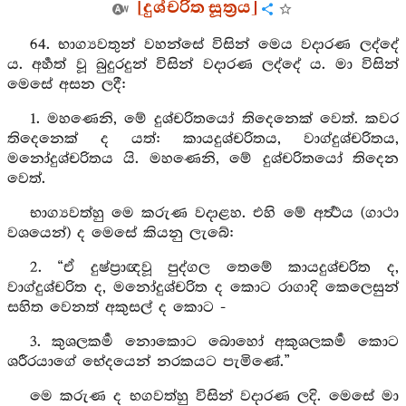
[දුශ්චරිත සූත්‍රය]
64. භාග්‍යවතුන් වහන්සේ විසින් මෙය වදාරණ ලද්දේ
ය. අර්‍හත් වූ බුදුරදුන් විසින් වදාරණ ලද්දේ ය. මා විසින්
මෙසේ අසන ලදී:
1. මහණෙනි, මේ දුශ්චරිතයෝ තිදෙනෙක් වෙත්. කවර
තිදෙනෙක් ද යත්: කායදුශ්චරිතය, වාග්දුශ්චරිතය,
මනෝදුශ්චරිතය යි. මහණෙනි, මේ දුශ්චරිතයෝ තිදෙන
වෙත්.
භාග්‍යවත්හු මෙ කරුණ වදාළහ. එහි මේ අර්‍ත්‍ථය (ගාථා
වශයෙන්) ද මෙසේ කියනු ලැබේ:
2. “ඒ දුෂ්ප්‍රාඥවූ පුද්ගල තෙමේ කායදුශ්චරිත ද,
වාග්දුශ්චරිත ද, මනෝදුශ්චරිත ද කොට රාගාදි කෙලෙසුන්
සහිත වෙනත් අකුසල් ද කොට -
3. කුශලකර්‍ම නොකොට බොහෝ අකුශලකර්‍ම කොට
ශරීරයාගේ භේදයෙන් නරකයට පැමිණේ.”
මෙ කරුණ ද භගවත්හු විසින් වදාරණ ලදි. මෙසේ මා