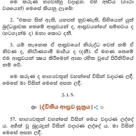
මෙ කරුණ භගවත්හු වදාළහ. එහි අර්‍ත්‍ථය (ගාථා
වශයෙන්) මෙසේ කියනු ලැබේ:
2. “එකඟ සිත් ඇති, යහපත් නුවණැති, සිහියෙන් යුත්
බුද්ධශ්‍රාවක තෙමේ ආස්‍රවයන් ද, ආස්‍රවයන්ගේ සම්භවය ද
(හටගැන්ම ද) මනා කොට දනී.
3. යම් තැනෙක ඒ ආස්‍රවයෝ නිරුද්ධ වෙත් නම් ඒ
නිවණ ද, නිර්‍වාණගාමී මාර්‍ගය ද (දනී). ඒ මහණ තෙමේ
එම ආස්‍රවයන් ක්‍ෂය කිරීමෙන් ආශා රහිත වූයේ පිරිනිවියේ
නම් වේ.
මෙ කරුණ ද භාග්‍යවතුන් වහන්සේ විසින් වදාරණ ලදී.
මෙසේ මා විසින් මෙසේ අසන ලදී.
3. 1. 8.
[ද්විතීය ආස්‍රව සූත්‍රය]
57. භාග්‍යවතුන් වහන්සේ විසින් මෙය වදාරණ ලද්දේ
ය. අර්‍හත් වූ බුදුරදුන් විසින් වදාරණ ලද්දේ ය. මා විසින්
මෙසේ අසන ලදී.