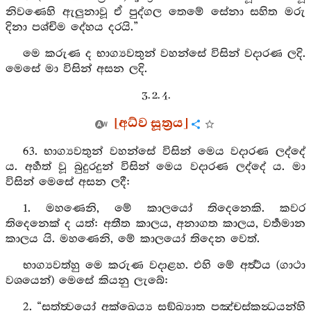
නිවණෙහි ඇලුනාවූ ඒ පුද්ගල තෙමේ සේනා සහිත මරු
දිනා පශ්චිම දේහය දරයි.”
මෙ කරුණ ද භාග්‍යවතුන් වහන්සේ විසින් වදාරණ ලදි.
මෙසේ මා විසින් අසන ලදි.
3. 2. 4.
[අධ්ව සූත්‍රය]
63. භාග්‍යවතුන් වහන්සේ විසින් මෙය වදාරණ ලද්දේ
ය. අර්‍හත් වූ බුදුරදුන් විසින් මෙය වදාරණ ලද්දේ ය. මා
විසින් මෙසේ අසන ලදී:
1. මහණෙනි, මේ කාලයෝ තිදෙනෙකි. කවර
තිදෙනෙක් ද යත්: අතීත කාලය, අනාගත කාලය, වර්‍තමාන
කාලය යි. මහණෙනි, මේ කාලයෝ තිදෙන වෙත්.
භාග්‍යවත්හු මෙ කරුණ වදාළහ. එහි මේ අර්‍ත්‍ථය (ගාථා
වශයෙන්) මෙසේ කියනු ලැබේ:
2. “සත්ත්‍වයෝ අක්ඛෙය්‍ය සඞ්ඛ්‍යාත පඤ්චස්කන්‍ධයන්හි