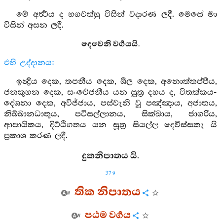
මේ අර්‍ත්‍ථය ද භගවත්හු විසින් වදාරණ ලදී. මෙසේ මා
විසින් අසන ලදී.
දෙවෙනි වර්‍ගයයි.
එහි උද්දානය:
ඉන්‍ද්‍රිය දෙක, තපනීය දෙක, ශීල දෙක, අනොත්තප්පීය,
ජනකුහන දෙක, සංවේජනීය යන සූත්‍ර දහය ද, විතක්කය-
දේශනා දෙක, අවිජ්ජාය, පස්වැනි වූ පඤ්ඤාය, අජාතය,
නිබ්බානධාතුය, පටිසල්ලානය, සික්ඛාය, ජාගරිය,
ආපායිකය, දිට්ඨිගතය යන සූත්‍ර සියල්ල දෙවිස්සකැ යි
ප්‍රකාශ කරණ ලදී.
දුකනිපාතය යි.
379
තික නිපාතය
පඨම වර්‍ගය