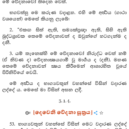
මේ වේදනාවෝ තිදෙන වෙත්.
භගවත්හු මෙ කරුණ වදාළහ. එහි මේ අර්‍ත්‍ථය (ගාථා
වශයෙන්) මෙසේ කියනු ලැබේ:
2. “එකඟ සිත් ඇති, සම්‍යක්ප්‍රඥා ඇති, සිහි ඇති
බුද්ධශ්‍රාවක තෙමේ වේදනාවන් ද ඔවුන්ගේ හටගැන්ම ද
දනී.
3. යම් තැනෙක්හි මේ වේදනාවෝ නිරුද්ධ වෙත් නම්
(ඒ නිවණ ද) වේදනාක්‍ෂයගාමී වූ මාර්‍ගය ද (දනී). මහණ
තෙමේ වේදනාවන් ක්‍ෂය කිරීමෙන් ආශාරහිත වූයේ
පිරිනිවියේ වෙයි.
මේ අර්‍ත්‍ථය ද භාග්‍යවතුන් වහන්සේ විසින් වදාරණ
ලද්දේ ය. මෙසේ මා විසින් අසන ලදී.
3. 1. 4.
[දෙවෙනි වේදනා සූත්‍රය]
53. භාග්‍යවතුන් වහන්සේ විසින් මෙට වදාරණ ලද්දේ