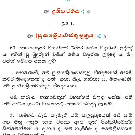
389
දුතිය වර්‍ගය
3. 2. 1.
[පුණ්‍යක්‍රියාවස්තු සූත්‍රය]
60. භාග්‍යවතුන් වහන්සේ විසින් මෙය වදාරණ ලද්දේ
ය. අර්‍හත් වූ බුදුරදුන් විසින් මෙය වදාරණ ලද්දේ ය. මා
විසින් මෙසේ අසන ලදී:
1. මහණෙනි, මේ පුණ්‍යක්‍රියාවස්තූහු තිදෙනෙක් වෙත්.
කවර තිදෙනෙක් ද යත්: දාන, ශීල, භාවනා ය. මහණෙනි,
මේ පුණ්‍යක්‍රියාවස්තූහු තිදෙනයහ.
මෙ කරුණ භාග්‍යවතුන් වහන්සේ වදාළ සේක. එහි
මේ අර්‍ත්‍ථය (ගාථා වශයෙන්) මෙසේ කියනු ලැබේ:
2. “තමහට වැඩ කැමැති යම් කුලපුත්‍රයෙක් වේ නම්
හේ මතු උතුම් සැප විපාක ඇති තුන් පින්කිරියවත්හි
හික්මෙන්නේ ය. දානය ද, සම හැසිරීම ද, මෛත්‍රීසහගත