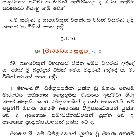
ආස්‍රවක්‍ෂය සඞ්ඛ්‍යාත නිවණ පැමිණියාහු ද ඔවුහු ලෙව්හි
පරතෙරට ගියාහු නම් වෙත්.
මෙ කරුණ ද භාග්‍යවතුන් වහන්සේ විසින් වදාරණ ලදි.
මෙසේ මා විසින් අසන ලදි.
3. 1. 10.
[මාරධෙය්‍ය සූත්‍රය]
59. භාග්‍යවතුන් වහන්සේ විසින් මෙය වදාරණ ලද්දේ
ය. අර්‍හත් වූ බුදුරදුන් විසින් මෙය වදාරණ ලද්දේ ය. මා
විසින් මෙසේ අසන ලදී:
1. මහණෙනි, ධර්‍මත්‍රයයකින් යුක්ත වූ මහණ තෙමේ
මාරධෙය සඞ්ඛ්‍යාත ත්‍රෛභූමක වෘත්තය ඉක්මවා හිරු
මෙන් බබලයි. කවර ධර්‍මත්‍රයයකින් ද යත්: මහණෙනි, මේ
සසුන්හි මහණ තෙමේ අශෛක්‍ෂ ශීලස්කන්‍ධයෙන් යුක්ත
වේ ද, අශෛක්‍ෂ සමාධිස්කන්‍ධයෙන් යුක්ත වේ ද,
අශෛක්‍ෂ ප්‍රඥාස්කන්‍ධයෙන් යුක්ත වේ ද,
මහණෙනි, මේ ධර්‍මත්‍රයයෙන් යුක්ත වූ මහණ තෙමේ