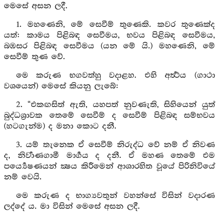
මෙසේ අසන ලදී.
1. මහණෙනි, මේ සෙවීම් තුණෙකි. කවර තුණෙක්ද
යත්: කාමය පිළිබඳ සෙවීමය, භවය පිළිබඳ සෙවීමය,
බඹසර පිළිබඳ සෙවීමය (යන මේ යි.) මහණෙනි, මේ
සෙවීම් තුණ වේ.
මෙ කරුණ භගවත්හු වදාළහ. එහි අර්‍ත්‍ථය (ගාථා
වශයෙන්) මෙසේ කියනු ලැබේ:
2. “එකඟසිත් ඇති, යහපත් නුවණැති, සිහියෙන් යුත්
බුද්ධශ්‍රාවක තෙමේ සෙවීම් ද සෙවීම් පිළිබඳ සම්භවය
(හටගැන්ම) ද මනා කොට දනී.
3. යම් තැනෙක ඒ සෙවීම් නිරුද්ධ වේ නම් ඒ නිවණ
ද, නිර්‍වාණගාමී මාර්‍ගය ද දනී. ඒ මහණ තෙමේ එම
පර්‍ය්‍යෙෂණයන් ක්‍ෂය කිරීමෙන් ආශාරහිත වූයේ පිරිනිවියේ
නම් වෙයි.
මෙ කරුණ ද භාග්‍යවතුන් වහන්සේ විසින් වදාරණ
ලද්දේ ය. මා විසින් මෙසේ අසන ලදී.