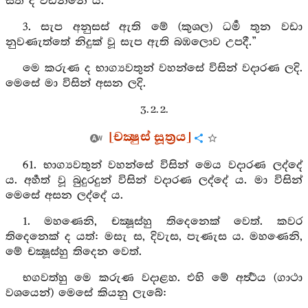
සිත ද වඩන්නේ ය.
3. සැප අනුසස් ඇති මේ (කුශල) ධර්‍ම තුන වඩා
නුවණැත්තේ නිදුක් වූ සැප ඇති බඹලොව උපදී.”
මෙ කරුණ ද භාග්‍යවතුන් වහන්සේ විසින් වදාරණ ලදි.
මෙසේ මා විසින් අසන ලදි.
3. 2. 2.
[චක්‍ෂුස් සූත්‍රය]
61. භාග්‍යවතුන් වහන්සේ විසින් මෙය වදාරණ ලද්දේ
ය. අර්‍හත් වූ බුදුරදුන් විසින් වදාරණ ලද්දේ ය. මා විසින්
මෙසේ අසන ලද්දේ ය.
1. මහණෙනි, චක්‍ෂූස්හු තිදෙනෙක් වෙත්. කවර
තිදෙනෙක් ද යත්: මසැ ස, දිවැස, පැණැස ය. මහණෙනි,
මේ චක්‍ෂූස්හු තිදෙන වෙත්.
භගවත්හු මෙ කරුණ වදාළහ. එහි මේ අර්‍ත්‍ථය (ගාථා
වශයෙන්) මෙසේ කියනු ලැබේ: