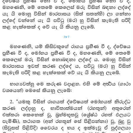
ද්වේෂය ප්‍රහීණ නො වී ද, මෝහය ප්‍රහීණ නො වී ද,
මහණෙනි, මේ තෙමේ කෙලෙස් මරු විසින් බඳනා ලද්දේ
යැ යි මොහු විසින් මාරපාසය (සිත් සතන්හි) ලා ගන්නා
ලද්දේ වන්නේ යැ යි පවිටු (මර) හු විසින් කැමැති පරිදි
කළ හැක්කෙක් ද වේ යැ යි කියනු ලැබේ.
397
මහණෙනි, යම් කිසිවකුගේ රාගය ප්‍රහීණ වී ද, ද්වේෂය
ප්‍රහීණ වී ද, මෝහය ප්‍රහීණ වී ද, මහණෙනි, මේ තෙමේ
කෙලෙස් මරු විසින් නොබඳනා ලද්දේ ය. මොහු විසින්
මාරපාසය ඉවත් කරණ ලද්දේ ය, පවිටු (මර) හු විසින්
කැමැති පරිදි කළ හැක්කෙක් වේ යැ යි කියනු ලැබේ.
භාග්‍යවත්හු මෙ කරුණ වදාළහ. එහි මේ අර්‍ත්‍ථය (ගාථා
වශයෙන්) මෙසේ කියනු ලැබේ:
2. “යමකු විසින් රාගයත් ද්වේෂයත් මෝහයත් නිරුද්ධ
කරණ ලද්දාහු ද, භාවිතාත්මයන් (රහතුන්) අතුරෙන්
එක්තරා කෙනෙක් වූ, බ්‍රහ්මභූතවූ (ශ්‍රේෂ්ඨ රහත් ඵලයට
පැමිණි), තථාගත (අන් රහතුන් සේ පිළිපන්නා) වූ, බුදු වු
(සිවුසස් පිළිවිදි) වෛරය ද භය ද ඉක්මැවූ ඒ පුද්ගලයා