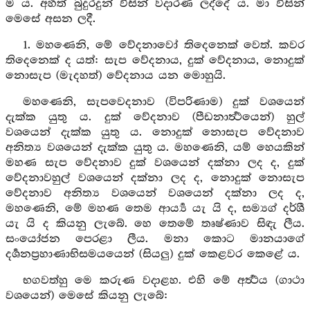
ම ය. අර්‍හත් බුදුරදුන් විසින් වදාරණ ලද්දේ ය. මා විසින්
මෙසේ අසන ලදී.
1. මහණෙනි, මේ වේදනාවෝ තිදෙනෙක් වෙත්. කවර
තිදෙනෙක් ද යත්: සැප වේදනාය, දුක් වේදනාය, නොදුක්
නොසැප (මැදහත්) වේදනාය යන මොහුයි.
මහණෙනි, සැපවෙදනාව (විපරිණාම) දුක් වශයෙන්
දැක්ක යුතු ය. දුක් වේදනාව (පීඩනාර්‍ත්‍ථයෙන්) හුල්
වශයෙන් දැක්ක යුතු ය. නොදුක් නොසැප වේදනාව
අනිත්‍ය වශයෙන් දැක්ක යුතු ය. මහණෙනි, යම් හෙයකින්
මහණ සැප වේදනාව දුක් වශයෙන් දක්නා ලද ද, දුක්
වේදනාවහුල් වශයෙන් දක්නා ලද ද, නොදුක් නොසැප
වේදනාව අනිත්‍ය වශයෙන් වශයෙන් දක්නා ලද ද,
මහණෙනි, මේ මහණ තෙම ආර්‍ය්‍ය යැ යි ද, සම්‍යග් දර්ශී
යැ යි ද කියනු ලැබේ. හෙ තෙමේ තෘෂ්ණාව සිඳැ ලීය.
සංයෝජන පෙරළා ලීය. මනා කොට මානයාගේ
දර්‍ශනප්‍රහාණාභිසමයයෙන් (සියලු) දුක් කෙළවර කෙළේ ය.
භගවත්හු මෙ කරුණ වදාළහ. එහි මේ අර්‍ත්‍ථය (ගාථා
වශයෙන්) මෙසේ කියනු ලැබේ: