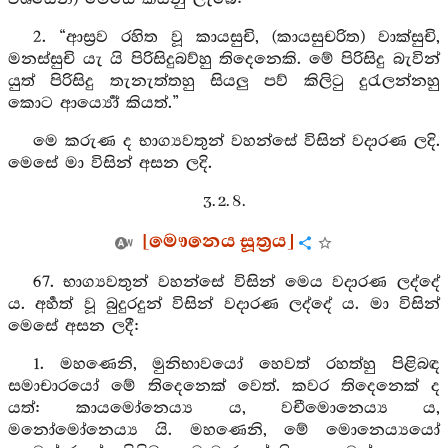
2. “ආස්‍රව රහිත වූ කායසුචි, (කායසුචරිත) වාක්සුචි,
මනස්සුචි යැ යි පිරිසිදුබව්හු තිදෙනෙකි. මේ පිරිසිදු බැවින්
යුත් පිරිසිදු තැනැත්තහු සියලු පව් කිලිටු දුරැලන්නහු
කොට ආර්‍ය්‍යෝ කියත්.”
මෙ කරුණ ද භාග්‍යවතුන් වහන්සේ විසින් වදාරණ ලදි.
මෙසේ මා විසින් අසන ලදි.
3. 2. 8.
[මෞනෙය සූත්‍රය]
67. භාග්‍යවතුන් වහන්සේ විසින් මෙය වදාරණ ලද්දේ
ය. අර්‍හත් වූ බුදුරදුන් විසින් වදාරණ ලද්දේ ය. මා විසින්
මෙසේ අසන ලදී:
1. මහණෙනි, මුනිභාවයෝ හෙවත් රහත්හු පිළිබඳ
සමාචාරයෝ මේ තිදෙනෙක් වෙත්. කවර තිදෙනෙක් ද
යත්: කායමෝනෙය්‍ය ය, වචීමොනෙය්‍ය ය,
මනෝමෝනෙය්‍ය යි. මහණෙනි, මේ මොනෙය්‍යයෝ