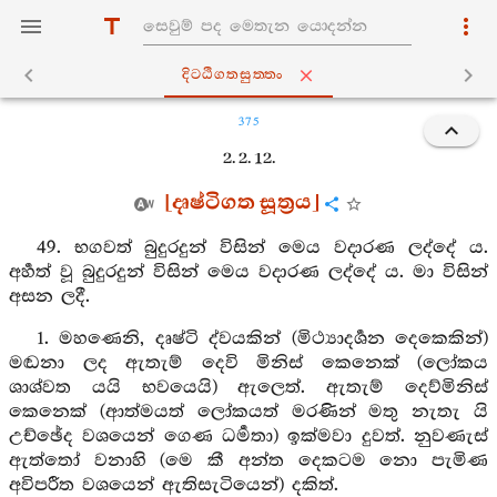
දිට‍්ඨිගතසුත‍්තං
375
2. 2. 12.
[දෘෂ්ටිගත සූත්‍රය]
49. භගවත් බුදුරදුන් විසින් මෙය වදාරණ ලද්දේ ය.
අර්‍හත් වූ බුදුරදුන් විසින් මෙය වදාරණ ලද්දේ ය. මා විසින්
අසන ලදී.
1. මහණෙනි, දෘෂ්ටි ද්වයකින් (මිථ්‍යාදර්‍ශන දෙකෙකින්)
මඬනා ලද ඇතැම් දෙවි මිනිස් කෙනෙක් (ලෝකය
ශාශ්වත යයි භවයෙයි) ඇලෙත්. ඇතැම් දෙව්මිනිස්
කෙනෙක් (ආත්මයත් ලෝකයත් මරණින් මතු නැතැ යි
උච්ඡේද වශයෙන් ගෙණ ධර්‍මතා) ඉක්මවා දුවත්. නුවණැස්
ඇත්තෝ වනාහි (මෙ කී අන්ත දෙකටම නො පැමිණ
අවිපරීත වශයෙන් ඇතිසැටියෙන්) දකිත්.