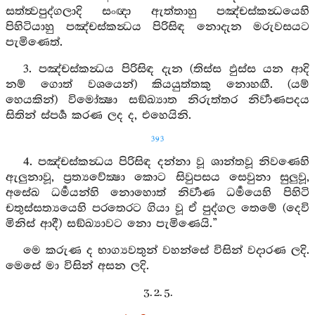
සත්ත්‍වපුද්ගලාදි සංඥා ඇත්තාහු පඤ්චස්කන්‍ධයෙහි
පිහිටියාහු පඤ්චස්කන්‍ධය පිරිසිඳ නොදැන මරුවසයට
පැමිණෙත්.
3. පඤ්චස්කන්‍ධය පිරිසිඳ දැන (තිස්ස ඵුස්ස යන ආදි
නම් ගොත් වශයෙන්) කියයුත්තකු නොහඟී. (යම්
හෙයකින්) විමෝක්‍ෂා සඞ්ඛ්‍යාත නිරුත්තර නිර්‍වාණපදය
සිතින් ස්පර්‍ශ කරණ ලද ද, එහෙයිනි.
393
4. පඤ්චස්කන්‍ධය පිරිසිඳ දන්නා වූ ශාන්තවූ නිවණෙහි
ඇලුනාවූ, ප්‍රත්‍යවේක්‍ෂා කොට සිවුපසය සෙවුනා සුලුවූ,
අසේඛ ධර්‍මයන්හි නොහොත් නිර්‍වාණ ධර්‍මයෙහි පිහිටි
චතුස්සත්‍යයෙහි පරතෙරට ගියා වූ ඒ පුද්ගල තෙමේ (දෙවි
මිනිස් ආදී) සඞ්ඛ්‍යාවට නො පැමිණෙයි.”
මෙ කරුණ ද භාග්‍යවතුන් වහන්සේ විසින් වදාරණ ලදි.
මෙසේ මා විසින් අසන ලදි.
3. 2. 5.