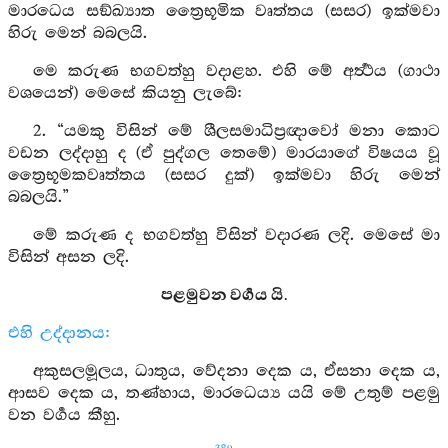
මාරධෙය සඞ්ඛ්‍යාත ත්‍රෛභූමික වෘත්තය (සසර) ඉක්මවා
හිරු මෙන් බබලයි.
මෙ කරුණ භගවත්හු වදාළහ. එහි මේ අර්‍ත්‍ථය (ගාථා
වශයෙන්) මෙසේ කියනු ලැබේ:
2. “යමකු විසින් මේ ශීලසමාධිප්‍රඥාවෝ මනා කොට
වඩන ලද්දාහු ද (ඒ පුද්ගල තෙමේ) මාරයාගේ විෂයය වූ
ත්‍රෛභූමකවෘත්තය (සසර දුක්) ඉක්මවා හිරු මෙන්
බබලයි.”
මේ කරුණ ද භගවත්හු විසින් වදාරණ ලදි. මෙසේ මා
විසින් අසන ලදි.
පළමුවන වර්‍ගය යි.
එහි උද්දානය:
අකුසලමූලය, ධාතුය, වේදනා දෙක ය, ඒසනා දෙක ය,
ආසව දෙක ය, තණ්හාය, මාරධෙය්‍ය යයි මේ උතුම් පළමු
වන වර්‍ගය කීහු.