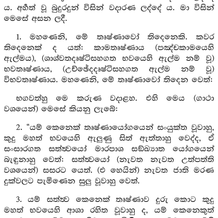
ය. අර්‍හත් වූ බුදුරදුන් විසින් වදාරණ ලද්දේ ය. මා විසින්
මෙසේ අසන ලදී.
1. මහණෙනි, මේ තෘෂ්ණාවෝ තිදෙනෙකි. කවර
තිදෙනෙක් ද යත්: කාමතෘෂ්ණාය (පඤ්චකාමයෙහි
ඇල්මය), (ශාශ්වතදෘෂ්ටිසහගත භවයෙහි ඇල්ම නම් වූ)
භවතෘෂ්ණාය, (උච්ඡේදදෘෂ්ටිසහගත ඇල්ම නම් වූ)
විභවතෘෂ්ණාය. මහණෙනි, මේ තෘෂ්ණාවෝ තිදෙන වෙත්:
භගවත්හු මෙ කරුණ වදාළහ. එහි මෙය (ගාථා
වශයෙන්) මෙසේ කියනු ලැබේ:
2. “යම් කෙනෙක් තෘෂ්ණායෝගයෙන් සංයුක්ත වූවාහු,
කුදු මහත් භවයෙහි ඇලුණු සිත් ඇත්තාහු වෙද්ද, ඒ
සංසාරගත සත්ත්‍වයෝ මාරපාශ සඞ්ඛ්‍යාත යෝගයෙන්
බැඳුනාහු වෙත්: සත්ත්‍වයෝ (නැවත නැවත උත්පත්ති
වශයෙන්) සසරට යෙත්. (එ හෙයින්) නැවත ජාති මරණ
දුක්වලට පැමිණෙන සුලු වූවාහු වෙත්.
3. යම් සත්ත්‍ව කෙනෙක් තෘෂ්ණාව දුරු කොට කුදු
මහත් භවයෙහි ආශා රහිත වූවාහු ද, යම් කෙනෙකුත්