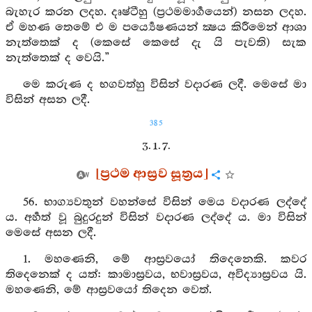
බැහැර කරන ලදහ. දෘෂ්ටීහු (ප්‍රථමමාර්‍ගයෙන්) නසන ලදහ.
ඒ මහණ තෙමේ එ ම පර්‍ය්‍යෙෂණයන් ක්‍ෂය කිරීමෙන් ආශා
නැත්තෙක් ද (කෙසේ කෙසේ දැ යි පැවති) සැක
නැත්තෙක් ද වෙයි.”
මෙ කරුණ ද භගවත්හු විසින් වදාරණ ලදී. මෙසේ මා
විසින් අසන ලදී.
385
3. 1. 7.
[ප්‍රථම ආස්‍රව සූත්‍රය]
56. භාග්‍යවතුන් වහන්සේ විසින් මෙය වදාරණ ලද්දේ
ය. අර්‍හත් වූ බුදුරදුන් විසින් වදාරණ ලද්දේ ය. මා විසින්
මෙසේ අසන ලදී.
1. මහණෙනි, මේ ආස්‍රවයෝ තිදෙනෙකි. කවර
තිදෙනෙක් ද යත්: කාමාස්‍රවය, භවාස්‍රවය, අවිද්‍යාස්‍රවය යි.
මහණෙනි, මේ ආස්‍රවයෝ තිදෙන වෙත්.