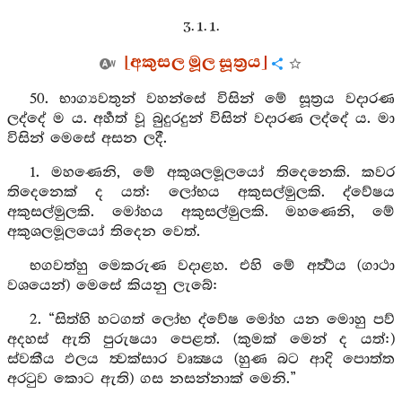
3. 1. 1.
[අකුසල මූල සූත්‍රය]
50. භාග්‍යවතුන් වහන්සේ විසින් මේ සූත්‍රය වදාරණ
ලද්දේ ම ය. අර්‍හත් වූ බුදුරදුන් විසින් වදාරණ ලද්දේ ය. මා
විසින් මෙසේ අසන ලදී.
1. මහණෙනි, මේ අකුශලමූලයෝ තිදෙනෙකි. කවර
තිදෙනෙක් ද යත්: ලෝභය අකුසල්මුලකි. ද්වේෂය
අකුසල්මුලකි. මෝහය අකුසල්මුලකි. මහණෙනි, මේ
අකුශලමූලයෝ තිදෙන වෙත්.
භගවත්හු මෙකරුණ වදාළහ. එහි මේ අර්‍ත්‍ථය (ගාථා
වශයෙන්) මෙසේ කියනු ලැබේ:
2. “සිත්හි හටගත් ලෝභ ද්වේෂ මෝහ යන මොහු පව්
අදහස් ඇති පුරුෂයා පෙළත්. (කුමක් මෙන් ද යත්:)
ස්වකීය ඵලය ත්‍වක්සාර වෘක්‍ෂය (හුණ බට ආදි පොත්ත
අරටුව කොට ඇති) ගස නසන්නාක් මෙනි.”