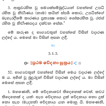
3. ආස්‍රවරහිත වූ සම්‍යක්සම්බුද්ධයන් වහන්සේ උපධි
රහිත වූ නිර්‍වාණය (නාම) කයින් ස්පර්‍ශ කොට, උපධීන්ගේ
බැහැරලීමේ කාරණය ප්‍රත්‍යක්‍ෂ කොට ශෝකරහිත වූ. රජස්
රහිත වූ නිර්‍වාණපදය දක්වන සේක.”
මේ කරුණ ද භාග්‍යවතුන් වහන්සේ විසින් වදාරණ
ලද්දේ ය. මෙසේ මා විසින් අසන ලදී.
381
3. 1. 3.
[ප්‍රථම වේදනා සූත්‍රය]
52. භාග්‍යවතුන් වහන්සේ විසින් මෙය වදාරණ ලද්දේ
ම ය. අර්‍හත් වූ බුදුරදුන් විසින් වදාරණ ලද්දේ ය. මා විසින්
මෙසේ අසන ලදී.
1. මහණෙනි, මේ වේදනාවෝ තිදෙනෙක් වෙත්. කවර
තිදෙනෙක් ද යත්: සැප වේදනාය දුක් වේදනාය නො දුක්
නො සැප (මැදහත්) වේදනාය යන මොහු යි. මහණෙනි,