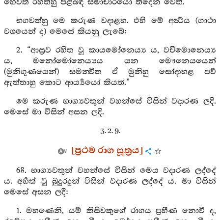
හෙවත් රහත්හු පිළිබඳ සමාචාරයෝ තිදෙන වෙත්.
භගවත්හු මෙ කරුණ වදාළහ. එහි මේ අර්‍ත්‍ථය (ගාථා
වශයෙන් ද) මෙසේ කියනු ලැබේ:
2. “ආස්‍රව රහිත වූ කායමෝනෙය්‍ය ය, වචීමොනෙය්‍ය
ය, මනෝමෝනෙය්‍යය යන මෞනෙයයෙන්
(මුනිගුණයෙන්) සමන‍්‍විත ඒ මුනිහු සෝදාහළ පව්
ඇත්තාහු කොට ආර්‍ය්‍යයෝ කියත්.”
මෙ කරුණ භාග්‍යවතුන් වහන්සේ විසින් වදාරණ ලදි.
මෙසේ මා විසින් අසන ලදි.
3. 2. 9.
[ප්‍රථම රාග සූත්‍රය]
68. භාග්‍යවතුන් වහන්සේ විසින් මෙය වදාරණ ලද්දේ
ය. අර්‍හත් වූ බුදුරදුන් විසින් වදාරණ ලද්දේ ය. මා විසින්
මෙසේ අසන ලදී:
1. මහණෙනි, යම් කිසිවකුගේ රාගය ප්‍රහීණ නොවී ද,