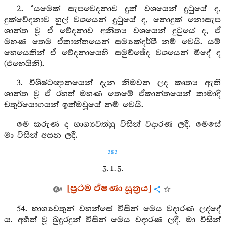
2. “යමෙක් සැපවෙදනාව දුක් වශයෙන් දුටුයේ ද,
දුක්වේදනාව හුල් වශයෙන් දුටුයේ ද, නොදුක් නොසැප
ශාන්ත වූ ඒ වේදනාව අනිත්‍ය වශයෙන් දුටුයේ ද, ඒ
මහණ තෙම ඒකාන්තයෙන් සම්‍යක්දර්ශී නම් වෙයි. යම්
හෙයෙකින් ඒ වේදනායෙහි සමුච්ඡේද වශයෙන් මිදේ ද
(එහෙයිනි).
3. විශිෂ්ටඥානයෙන් දැන නිමවන ලද කෘත්‍ය ඇති
ශාන්ත වූ ඒ රහත් මහණ තෙමේ ඒකාන්තයෙන් කාමාදි
චතුර්යොගයන් ඉක්මවූයේ නම් වෙයි.
මෙ කරුණ ද භාග්‍යවත්හු විසින් වදාරණ ලදී. මෙසේ
මා විසින් අසන ලදී.
383
3. 1. 5.
[ප්‍රථම ඒෂණා සූත්‍රය]
54. භාග්‍යවතුන් වහන්සේ විසින් මෙය වදාරණ ලද්දේ
ය. අර්‍හත් වූ බුදුරදුන් විසින් මෙය වදාරණ ලදී. මා විසින්