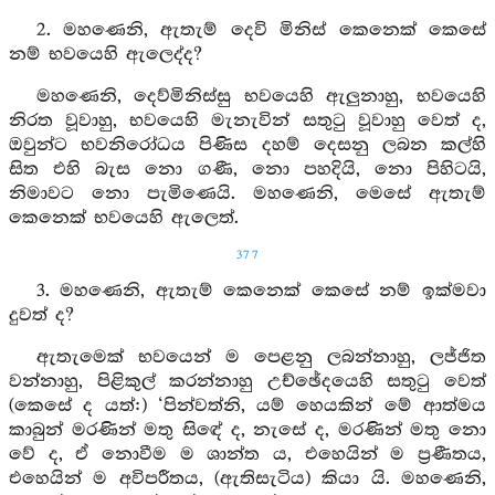
2. මහණෙනි, ඇතැම් දෙවි මිනිස් කෙනෙක් කෙසේ
නම් භවයෙහි ඇලෙද්ද?
මහණෙනි, දෙව්මිනිස්සු භවයෙහි ඇලුනාහු, භවයෙහි
නිරත වූවාහු, භවයෙහි මැනැවින් සතුටු වූවාහු වෙත් ද,
ඔවුන්ට භවනිරෝධය පිණිස දහම් දෙසනු ලබන කල්හි
සිත එහි බැස නො ගණී, නො පහදියි, නො පිහිටයි,
නිමාවට නො පැමිණෙයි. මහණෙනි, මෙසේ ඇතැම්
කෙනෙක් භවයෙහි ඇලෙත්.
377
3. මහණෙනි, ඇතැම් කෙනෙක් කෙසේ නම් ඉක්මවා
දුවත් ද?
ඇතැමෙක් භවයෙන් ම පෙළනු ලබන්නාහු, ලජ්ජිත
වන්නාහු, පිළිකුල් කරන්නාහු උච්ඡේදයෙහි සතුටු වෙත්
(කෙසේ ද යත්:) ‘පින්වත්නි, යම් හෙයකින් මේ ආත්මය
කාබුන් මරණින් මතු සිඳේ ද, නැසේ ද, මරණින් මතු නො
වේ ද, ඒ නොවීම ම ශාන්ත ය, එහෙයින් ම ප්‍රණීතය,
එහෙයින් ම අවිපරීතය, (ඇතිසැටිය) කියා යි. මහණෙනි,