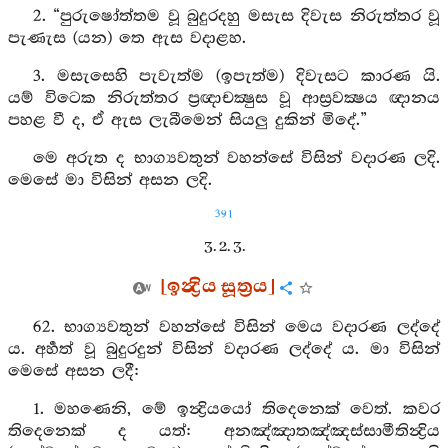
2. “පුරුෂෝත්තම වූ බුදුරදහු මසැස දිවැස නිරුත්තර වූ
පැණැස (යන) තෙ ඇස වදාළහ.
3. මසැසෙහි පැවැත්ම (ඉපැත්ම) දිවැසට කාරණ යි.
යම් විටෙක නිරුත්තර ප්‍රඥාචක්‍ෂුස වූ ආස්‍රවක්‍ෂය ඥානය
පහළ වී ද, ඒ ඇස ලැබීමෙන් සියලු දුකින් මිදේ.”
මෙ අරුත ද භාග්‍යවතුන් වහන්සේ විසින් වදාරණ ලදි.
මෙසේ මා විසින් අසන ලදි.
391
3. 2. 3.
[ඉන්‍ද්‍රිය සූත්‍රය]
62. භාග්‍යවතුන් වහන්සේ විසින් මෙය වදාරණ ලද්දේ
ය. අර්‍හත් වූ බුදුරදුන් විසින් වදාරණ ලද්දේ ය. මා විසින්
මෙසේ අසන ලදී:
1. මහණෙනි, මේ ඉන්‍ද්‍රියයෝ තිදෙනෙක් වෙත්. කවර
තිදෙනෙක් ද යත්: අනඤ්ඤාතඤ්ඤස්සාමීතින්‍ද්‍රිය