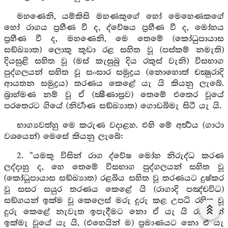
මහණෙනි, යම්කිසි මහණකුගේ හෝ මෙහෙණකගේ
හෝ රාගය ප්‍රහීණ වී ද, ද්වේෂය ප්‍රහීණ වී ද, මෝහය
ප්‍රහීණ වී ද, මහණෙනි, මෙ තෙමේ (කෝධුපායාස
සඞ්ඛ්‍යාත) ලොකු කුඩා රළ සහිත වූ (පස්කම් නමැති)
දියසුළි සහිත වූ (මස් කැසුබු දිය රකුස් වැනි) විසභාග
පුද්ගලයන් සහිත වූ සංසාර සමුද්‍රය (නොහොත් චක්‍ෂුරාදි
ආයතන සමුද්‍රය) තරණය කෙළේ යැ යි කියනු ලැබේ.
බ්‍රාහ්මණ නම් වූ ඒ (ක්‍ෂීණාස්‍රව) තෙමේ එතෙර වූයේ
පරතෙරට ගියේ (නිර්‍වාණ සඞ්ඛ්‍යාත) ගොඩබිමැ සිටී යැ යි.
භාග්‍යවත්හු මෙ කරුණ වදාළහ. එහි මේ අර්‍ත්‍ථය (ගාථා
වශයෙන්) මෙසේ කියනු ලැබේ:
2. “යමකු විසින් රාග ද්වේෂ මෝහ නිරුද්ධ කරණ
ලද්දාහු ද, හෙ තෙමේ විසභාග පුද්ගලයන් සහිත වූ
(කෝධූපායාස සඞ්ඛ්‍යාත) රළබිය සහිත වූ තරණයට දුෂ්කර
වූ සසර සයුර තරණය කෙළේ යි (රාගාදි පඤ්චවිධ)
සඞ්ගයන් ඉක්ම වූ කෙලෙස් මරු දුරු කළ උපධි රහිත වූ
දුරු කෙළේ නැවැත ඉපැදීමට නො ඒ යැ යි රාගාදීන්
ඉක්මැ වූයේ යැ යි, (එහෙයින් ම) ප්‍රමාණයට නො ඒ යැ