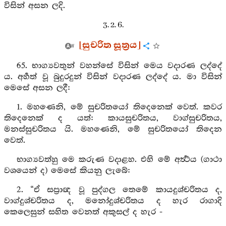
විසින් අසන ලදි.
3. 2. 6.
[සුචරිත සූත්‍රය]
65. භාග්‍යවතුන් වහන්සේ විසින් මෙය වදාරණ ලද්දේ
ය. අර්‍හත් වූ බුදුරදුන් විසින් වදාරණ ලද්දේ ය. මා විසින්
මෙසේ අසන ලදී:
1. මහණෙනි, මේ සුචරිතයෝ තිදෙනෙක් වෙත්. කවර
තිදෙනෙක් ද යත්: කායසුචරිතය, වාග්සුචරිතය,
මනස්සුචරිතය යි. මහණෙනි, මේ සුචරිතයෝ තිදෙන
වෙත්.
භාග්‍යවත්හු මෙ කරුණ වදාළහ. එහි මේ අර්‍ත්‍ථය (ගාථා
වශයෙන් ද) මෙසේ කියනු ලැබේ:
2. “ඒ සප්‍රාඥ වූ පුද්ගල තෙමේ කායදුශ්චරිතය ද,
වාග්දුශ්චරිතය ද, මනෝදුශ්චරිතය ද හැර රාගාදි
කෙලෙසුන් සහිත වෙනත් අකුසල් ද හැර -