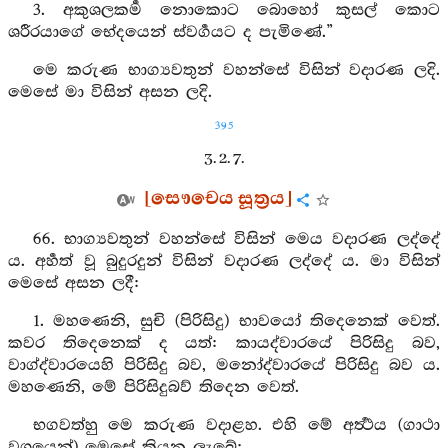
3. අකුශලකර්‍ම නොකොට බොහෝ කුසල් කොට
ශරීරයාගේ භේදයෙන් ස්වර්‍ගයට ද පැමිණේ.”
මෙ කරුණ භාග්‍යවතුන් වහන්සේ විසින් වදාරණ ලදි.
මෙසේ මා විසින් අසන ලදි.
395
3. 2. 7.
[සෞචෙය සූත්‍රය]
66. භාග්‍යවතුන් වහන්සේ විසින් මෙය වදාරණ ලද්දේ
ය. අර්‍හත් වූ බුදුරදුන් විසින් වදාරණ ලද්දේ ය. මා විසින්
මෙසේ අසන ලදී:
1. මහණෙනි, සුචි (පිරිසිදු) භාවයෝ තිදෙනෙක් වෙත්.
කවර තිදෙනෙක් ද යත්: කායද්වාරයේ පිරිසිදු බව,
වාග්ද්වාරයෙහි පිරිසිදු බව, මනෝද්වාරයේ පිරිසිදු බව ය.
මහණෙනි, මේ පිරිසිදුබව් තිදෙන වෙත්.
භගවත්හු මෙ කරුණ වදාළහ. එහි මේ අර්‍ත්‍ථය (ගාථා
වශයෙන්) මෙසේ කියනු ලැබේ: