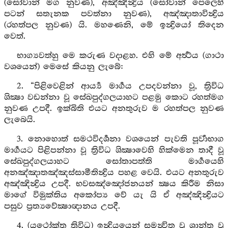
(සෝවාන් මග නුවණ), අඤ්ඤින්‍ද්‍රිය (සෝවාන් පෙලෙහි
පටන් සතැනක පවත්නා නුවණ), අඤ්ඤාතාවින්‍ද්‍රිය
(රහත්පල නුවණ) යි. මහණෙනි, මේ ඉන්‍ද්‍රියෝ තිදෙන
වෙත්.
භාග්‍යවත්හු මෙ කරුණ වදාළහ. එහි මේ අර්‍ත්‍ථය (ගාථා
වශයෙන්) මෙසේ කියනු ලැබේ:
2. “පිළිවෙළින් ආර්‍ය්‍ය මාර්‍ගය උපදවන්නා වූ, ත්‍රිවිධ
ශික්‍ෂා වඩන්නා වූ සේඛපුද්ගලයාහට පළමු කොට රහත්මග
නුවණ උපදී. ඉක්බිති එයට අනතුරුව ම රහත්පල නුවණ
ලැබෙයි.
3. නොහොත් සමථවිදර්‍ශනා වශයෙන් පැවති පූර්‍වාභාග
මාර්‍ගයට පිළිපන්නා වූ ත්‍රිවිධ ශික්‍ෂාවෙහි හික්මෙන තාදී වූ
සේඛපුද්ගලයාහට සෝතාපත්ති මාර්‍ගයෙහි
අනඤ්ඤාතඤ්ඤස්සාමීතින්‍ද්‍රිය පහළ වෙයි. එයට අනතුරුව
අඤ්ඤින්‍ද්‍රිය උපදී. භවසඤ්ඤෝජනයන් ක්‍ෂය කිරීම නිසා
මාගේ විමුක්තිය අකෝප්‍ය වේ යැ යි ඒ අඤ්ඤින්‍ද්‍රියට
පසුව ප්‍රත්‍යවේක්‍ෂාඥානය උපදී.
4. (යථෝක්ත ත්‍රිවිධ) ඉන්‍ද්‍රියයෙන් සමන්‍විත වූ ශාන්ත වූ