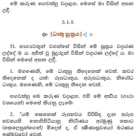
මේ කරුණ භගවත්හු වදාළහ. මෙසේ මා විසින් අසන
ලදී.
3. 1. 2.
[ධාතු සූත්‍රය]
51. භාග්‍යවතුන් වහන්සේ විසින් මේ සූත්‍රය වදාරණ
ලද්දේ ම ය. අර්‍හත් වූ බුදුරදුන් විසින් වදාරණ ලද්දේ ය. මා
විසින් මෙසේ අසන ලදී.
1. මහණෙනි, මේ ධාතූහු තිදෙනෙක් වෙත්. කවර
තිදෙනෙක් ද යත්: රූපධාතුය, අරූපධාතුය, නිරෝධ
ධාතුය. මහණෙනි, මේ ධාතූහු තිදෙන වෙත්.
භගවත්හු මෙ කරුණ වදාළහ. එහි මේ අර්‍ත්‍ථය (ගාථා
වශයෙන්) මෙසේ කියනු ලැබේ:
2. “යම් කෙනෙක් රූපභවය පිරිසිඳ දැන අරූප
භවයෙහි නොපිහිටියාහු නිර්‍වාණය අරමුණු කොට
(කෙලෙසුන්ගෙන්) මිදෙත් ද, ඒ ක්‍ෂීණාස්‍රවයෝ මරණය
ඉක්මවූවෝ වෙත්.