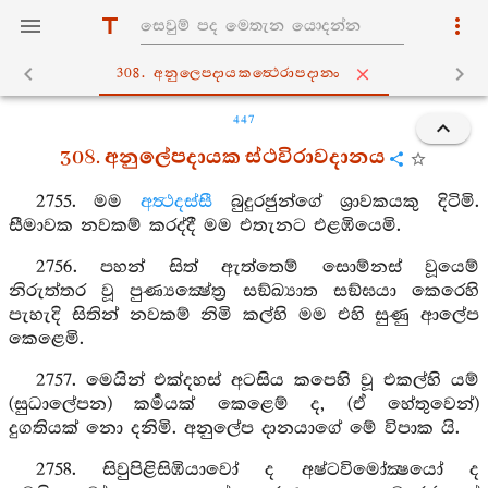
308. අනුලෙපදායකත්‍ථෙරාපදානං
447
308. අනුලේපදායක ස්ථවිරාවදානය
2755. මම
අත්‍ථදස්සී
බුදුරජුන්ගේ ශ්‍රාවකයකු දිටිමි.
සීමාවක නවකම් කරද්දී මම එතැනට එළඹියෙමි.
2756. පහන් සිත් ඇත්තෙම් සොම්නස් වූයෙම්
නිරුත්තර වූ පුණ්‍යක්‍ෂේත්‍ර සඞ්ඛ්‍යාත සඞ්ඝයා කෙරෙහි
පැහැදි සිතින් නවකම් නිමි කල්හි මම එහි සුණු ආලේප
කෙළෙමි.
2757. මෙයින් එක්දහස් අටසිය කපෙහි වූ එකල්හි යම්
(සුධාලේපන) කර්‍මයක් කෙළෙම් ද, (ඒ හේතුවෙන්)
දුගතියක් නො දනිමි. අනුලේප දානයාගේ මේ විපාක යි.
2758. සිවුපිළිසිඹියාවෝ ද අෂ්ටවිමෝක්‍ෂයෝ ද