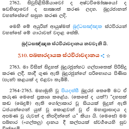
2762. සිවුපිළිසිඹියාවෝ ද අෂ්ටවිමෝක්‍ෂයෝ ද
ෂඩභිඥාවෝ ද සාක්‍ෂාත් කරණ ලදහ. බුදුරජානන්
වහන්සේගේ සසුන කරණ ලදි.
මෙහි මේ අයුරින් ආයුෂ්මත්
බුද්ධසඤ්ඤක
ස්ථවිරයන්
වහන්සේ මේ ගාථාවන් වදාළ සේකි.
බුද්ධසඤ්ඤක ස්ථවිරාවදානය නවවැනි යි.
310. පබභාරදායක ස්ථවිරාවදානය
2763. මා විසින් සිදුහත් බුදුරජුන්හට ගල්පාතෙක් පිරිසිදු
කරණ ලදී. තාදී ගුණ ඇති බුදුරජුන්ගේ පරිභොගය පිණිස
(පැන්) කළයක් ද එළවා තැබීමි.
2764-2765. මහාමුනි වූ
පියදස්සී
බුදුරජ තෙමේ මට ඒ
කරුණ මෙසේ ප්‍රකාශ කළේය. (කෙසේ ද යත්?) “දහසක්
කඬ (බෙදුම්) ඇති ගෝලාකාර වූ සියයක් මුදුන් ඇති
ධජයන්ගෙන් යුත් වූ කොළවන් වූ ඒ මහාප්‍රාසාදය ද
අපමණ වූ රුවන් ද නිපදින්නේ ය” කියා යි. (මෙසේ) මම
පබ්භාර (=ගල්තලු) දානය දී කල්පයක් ස්වර්‍ගයෙහි සුව
වින්දෙමි.