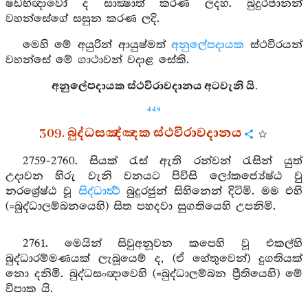
ෂඩභිඥාවෝ ද සාක්‍ෂාත් කරණ ලදහ. බුදුරජානන්
වහන්සේගේ සසුන කරණ ලදි.
මෙහි මේ අයුරින් ආයුෂ්මත්
අනුලේපදායක
ස්ථවිරයන්
වහන්සේ මේ ගාථාවන් වදාළ සේකි.
අනුලේපදායක ස්ථවිරාවදානය අටවැනි යි.
449
309. බුද්ධසඤ්ඤක ස්ථවිරාවදානය
2759-2760. සියක් රැස් ඇති රන්වන් රැසින් යුත්
උදාවන හිරු වැනි වනයට පිවිසි ලෝකජ්‍යේෂ්ඨ වු
නරශ්‍රේෂ්ඨ වූ
සිද්ධාර්‍ත්‍ථ
බුදුරජුන් සිහිනෙන් දිටිමි. මම එහි
(=බුද්ධාලම්බනයෙහි) සිත පහදවා සුගතියෙහි උපනිමි.
2761. මෙයින් සිවුඅනූවන කපෙහි වූ එකල්හි
බුද්ධාරම්මණයක් ලැබූයෙම් ද, (ඒ හේතුවෙන්) දුගතියක්
නො දනිමි. බුද්ධසංඥාවෙහි (=බුද්ධාලම්බන ප්‍රීතියෙහි) මේ
විපාක යි.