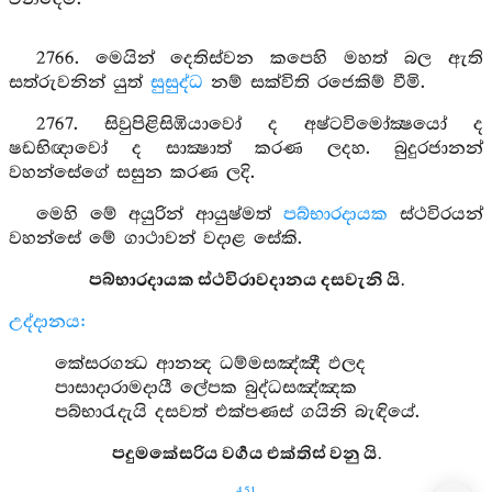
2766. මෙයින් දෙතිස්වන කපෙහි මහත් බල ඇති
සත්රුවනින් යුත්
සුසුද්ධ
නම් සක්විති රජෙකිම් වීමි.
2767. සිවුපිළිසිඹියාවෝ ද අෂ්ටවිමෝක්‍ෂයෝ ද
ෂඩභිඥාවෝ ද සාක්‍ෂාත් කරණ ලදහ. බුදුරජානන්
වහන්සේගේ සසුන කරණ ලදි.
මෙහි මේ අයුරින් ආයුෂ්මත්
පබ්භාරදායක
ස්ථවිරයන්
වහන්සේ මේ ගාථාවන් වදාළ සේකි.
පබ්භාරදායක ස්ථවිරාවදානය දසවැනි යි.
උද්දානය:
කේසරගන්‍ධ ආනන්‍ද ධම්මසඤ්ඤී ඵලද
පාසාදාරාමදායී ලේපක බුද්ධසඤ්ඤක
පබ්භාරැදැයි දසවත් එක්පණස් ගයිනි බැඳියේ.
පදුමකේසරිය වර්‍ගය එක්තිස් වනු යි.
451