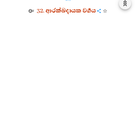
32. ආරක්ඛදායක වර්‍ගය
311. ආරක්ඛදායක ස්ථවිරාවදානය
2768.
ධම්මදස්සී
බුදුරජුන්හට මා විසින් වැටක් කරණ
ලදී. තාදී ගුණ ඇති ද්විපදෝත්තමයන් වහන්සේට මා
විසින් ආරක්‍ෂාව ද දෙන ලදි.
2769. එක්දහස් අටසියවන කපෙහි වූ එකල්හි යම්
කර්‍මයක් කෙළෙම් ද, ඒ කර්‍මවිශේෂය කරණකොට ගෙණ
මා විසින් රහත්බව ලබන ලදි.
2770. සිවුපිළිසිඹියාවෝ ද අෂ්ටවිමෝක්‍ෂයෝ ද
ෂඩභිඥාවෝ ද සාක්‍ෂාත් කරණ ලදහ. බුදුරජානන්
වහන්සේගේ සසුන කරණ ලදි.
මෙහි මේ අයුරින් ආයුෂ්මත්
ආරක්ඛදායක
ස්ථවිරයන්
වහන්සේ මේ ගාථාවන් වදාළ සේකි.
ආරක්ඛදායක ස්ථවිරාවදානය පළමුවැනි යි.