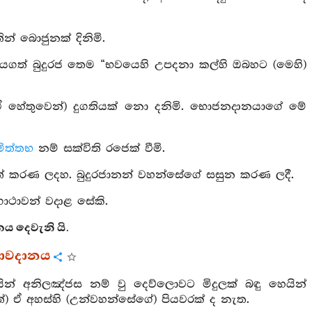
ින් බොජුනක් දිනිමි.
ජයගත් බුදුරජ තෙම “භවයෙහි උපදනා කල්හි ඔබහට (මෙහි)
, (ඒ හේතුවෙන්) දුගතියක් නො දනිමි. භොජනදානයාගේ මේ
මිත්තභ
නම් සක්විති රජෙක් වීමි.
‍ෂාත් කරණ ලදහ. බුදුරජානන් වහන්සේගේ සසුන කරණ ලදී.
ාථාවන් වදාළ සේකි.
 දෙවැනි යි.
රාවදානය
ෙයින් අනිලඤ්ජස නම් වු දෙව්ලොවට මිදුලක් බඳු හෙයින්
හෙත්) ඒ අහස්හි (උන්වහන්සේගේ) පියවරක් ද නැත.