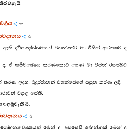
ස් වනු යි.
ර්‍ගය
රාවදානය
ුණ ඇති ද්විපදෝත්තමයන් වහන්සේට මා විසින් ආරක්‍ෂාව ද
ෙම් ද, ඒ කර්‍මවිශේෂය කරණකොට ගෙණ මා විසින් රහත්බව
‍ෂාත් කරණ ලදහ. බුදුරජානන් වහන්සේගේ සසුන කරණ ලදි.
ථාවන් වදාළ සේකි.
පළමුවැනි යි.
රාවදානය
 ශෝභනකවෘක්‍ෂයක් මෙන් ද, අහසෙහි දේදුන්නක් මෙන් ද