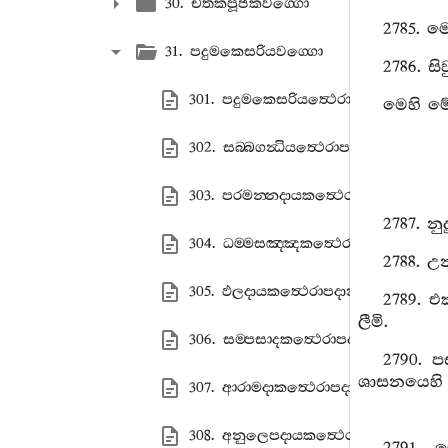
30. චිතකපූජකවග‍්ගො
2785. ම
31. පදුමකෙසරියවග‍්ගො
2786. ස
301. පදුමකෙසරියත්‍ථෙරාපදානං
මෙහි මේ
302. සබ‍්බගන්‍ධියත්‍ථෙරාපදානං
303. පරමන‍්නදායකත්‍ථෙරාපදානං
2787. නු
304. ධම‍්මසඤ‍්ඤකත්‍ථෙරාපදානං
2788. උ
305. ඵලදායකත්‍ථෙරාපදානං
2789. එක
ලීමි.
306. සම‍්පසාදකත්‍ථෙරාපදානං
2790. 
ශාසනයෙහි පි
307. ආරාමදාකත්‍ථෙරාපදානං
308. අනුලෙපදායකත්‍ථෙරාපදානං