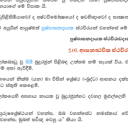
මෙයින් සිවුඅනූවන කපෙහි වූ එකල්හි (යම්) පුෂ්පාසනද
ානයාගේ මේ විපාක යි.
ිවුපිළිසිඹියාවෝ ද අෂ්ටවිමෝක්‍ෂයෝ ද ෂඩභිඥාවෝ ද සාක්
 අයුරින් ආයුෂ්මත්
පුෂ්පාසනදායක
ස්ථවිරයන් වහන්සේ මේ 
පුෂ්පාසනදායක ස්ථවිරාවදාන
316. ආසනත්‍ථවික ස්ථව
ෝකබන්‍ධු වූ
සිඛී
බුදුරජුන් පිළිබඳ උත්තම නම් සෑයක් විය.
මේ අත) ඇවිදීමි.
නයෙන් නික්ම (යන) මා විසින් ශ්‍රේෂ්ඨ (=බුද්ධ) ආසනය 
්හට ස්තුති කෙළෙමි.
ෝකයෙහි අසහාය නායක වූ බුදුරජුන්හට දවහල මුළුල්ලෙහි 
“පුරුෂශ්‍රේෂ්ඨයන් වහන්ස, ඔබ වහන්සේට නමස්කාර වේ
වහන්ස, මුබත් සර්‍වඥ වෙහු ය” කියා යි.