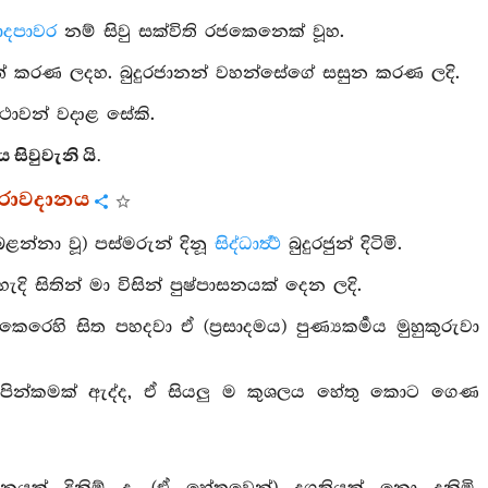
ාදපාවර
නම් සිවු සක්විති රජකෙනෙක් වූහ.
‍ෂාත් කරණ ලදහ. බුදුරජානන් වහන්සේගේ සසුන කරණ ලදි.
ථාවන් වදාළ සේකි.
සිවුවැනි යි.
විරාවදානය
බබළන්නා වූ) පස්මරුන් දිනූ
සිද්ධාර්‍ත්‍ථ
බුදුරජුන් දිටිමි.
 සිතින් මා විසින් පුෂ්පාසනයක් දෙන ලදි.
කෙරෙහි සිත පහදවා ඒ (ප්‍රසාදමය) පුණ්‍යකර්‍මය මුහුකුරුවා
යම් පින්කමක් ඇද්ද, ඒ සියලු ම කුශලය හේතු කොට ගෙණ