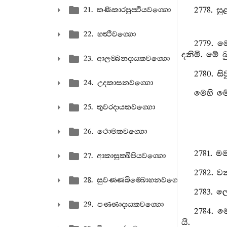
2778. ස
21. කණිකාරපුප‍්ඵියවග‍්ගො
22. හත්‍ථිවග‍්ගො
2779. ම
දනිමි. මේ බ
23. ආලම‍්බනදායකවග‍්ගො
2780. ස
24. උදකාසනවග‍්ගො
මෙහි මේ
25. තුවරදායකවග‍්ගො
26. ථොමකවග‍්ගො
2781. ම
27. ආකාසුක‍්ඛිපියවග‍්ගො
2782. ව
28. සුවණ‍්ණබිම‍්බොහනවග‍්ගො
2783. ල
29. පණ‍්ණාදායකවග‍්ගො
2784. ම
යි.