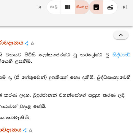
පාළි
සිංහල
ිරාවදානය
නි වනයට පිවිසි ලෝකජ්‍යේෂ්ඨ වු නරශ්‍රේෂ්ඨ වූ
සිද්ධාර්‍ත්‍ථ
තියෙහි උපනිමි.
ෙම් ද, (ඒ හේතුවෙන්) දුගතියක් නො දනිමි. බුද්ධසංඥාවෙහි
‍ෂාත් කරණ ලදහ. බුදුරජානන් වහන්සේගේ සසුන කරණ ලදි.
ාථාවන් වදාළ සේකි.
ය නවවැනි යි.
රාවදානය