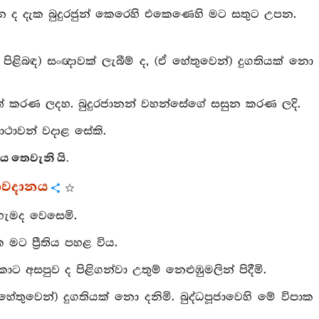
මන ද දැක බුදුරජුන් කෙරෙහි එකෙණෙහි මට සතුට උපන.
 පිළිබඳ) සංඥාවක් ලැබීම් ද, (ඒ හේතුවෙන්) දුගතියක් නො
‍ෂාත් කරණ ලදහ. බුදුරජානන් වහන්සේගේ සසුන කරණ ලදි.
ථාවන් වදාළ සේකි.
 තෙවැනි යි.
රාවදානය
හැමද වෙසෙමි.
ක මට ප්‍රීතිය පහළ විය.
ොට අසපුව ද පිළිගන්වා උතුම් නෙළුඹුමලින් පිදීමි.
හේතුවෙන්) දුගතියක් නො දනිමි. බුද්ධපූජාවෙහි මේ විපාක