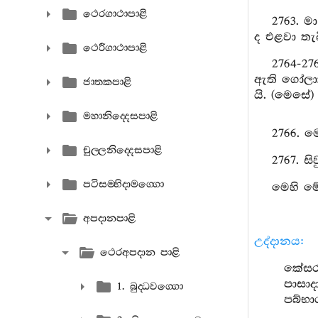
ථෙරගාථාපාළි
2763. ම
ද එළවා තැබ
ථෙරීගාථාපාළි
2764-27
ඇති ගෝලාකා
ජාතකපාළි
යි. (මෙසේ) 
මහානිද‍්දෙසපාළි
2766. ම
චුල‍්ලනිද‍්දෙසපාළි
2767. ස
පටිසම‍්භිදාමග‍්ගො
මෙහි මේ
අපදානපාළි
උද්දානය:
ථෙරඅපදාන පාළි
කේසරග
පාසාද
1. බුද‍්ධවග‍්ගො
පබ්භා