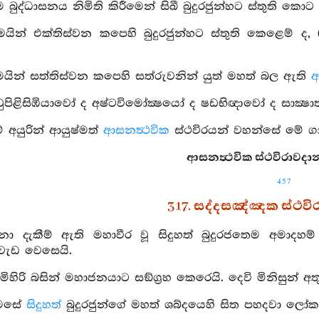
ම බුද්ධාසනය නිමිති කිරීමෙන් සිඛී බුදුරජුන්හට ස්තුති කො
ෙයින් එක්තිස්වන කපෙහි බුදුරජුන්හට ස්තුති කෙළෙම් ද, 
ෙයින් සත්තිස්වන කපෙහි සත්රුවනින් යුත් මහත් බල ඇති
අ
ිවුපිළිසිඹියාවෝ ද අෂ්ටවිමෝක්‍ෂයෝ ද ෂඩභිඥාවෝ ද සාක්
 අයුරින් ආයුෂ්මත්
ආසනත්‍ථවික
ස්ථවිරයන් වහන්සේ මේ ගා
ආසනත්‍ථවික ස්ථවිරාවදාන
457
317. සද්දසඤ්ඤක ස්ථව
නා දැකීම් ඇති මහාවීර වූ සිදුහත් බුදුරජතෙම අමාදහම්
 වැඩ වෙසෙයි.
මිහිරි බසින් මහාජනයාට සඞ්ග්‍රහ කෙරෙයි. දෙවි මිනිසුන් අත
මෙසේ
සිදුහත්
බුදුරජුන්ගේ මහත් ශබ්දයෙහි සිත පහදවා ලෝකනා