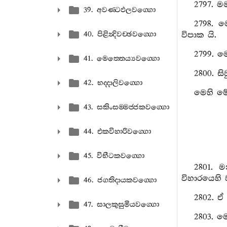
2797. ම
39. අවණ‍්ටඵලවග‍්ගො
2798. ම
40. පිළින්‍දිවච‍්ඡවග‍්ගො
විපාක යි.
2799. ම
41. මෙත‍්තෙය්‍යවග‍්ගො
2800. ස
42. භද‍්දාලිවග‍්ගො
මෙහි මේ
43. සකිංසම‍්මජ‍්ජකවග‍්ගො
44. එකවිහාරිවග‍්ගො
45. විභීටකවග‍්ගො
2801. ම
විහාරයෙහි
46. ජගතිදායකවග‍්ගො
2802. ඒ 
47. සාලකුසුමියවග‍්ගො
2803. 