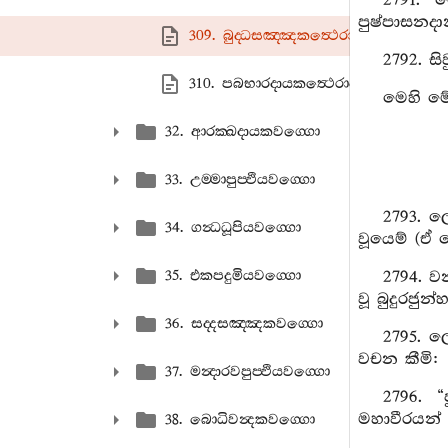
2791. 
පුෂ්පාසනද
309. බුද‍්ධසඤ‍්ඤකත්‍ථෙරාපදානං
2792. ස
310. පබභාරදායකත්‍ථෙරාපදානං
මෙහි මේ
32. ආරක‍්ඛදායකවග‍්ගො
33. උම‍්මාපුප‍්ඵියවග‍්ගො
2793. ල
34. ගන්‍ධධූපියවග‍්ගො
වූයෙම් (ඒ 
35. එකපදුමියවග‍්ගො
2794. ව
වූ බුදුරජුන
36. සද‍්දසඤ‍්ඤකවග‍්ගො
2795. ල
වචන කීමි:
37. මන්‍දාරවපුප‍්ඵියවග‍්ගො
2796. 
මහාවීරයන් 
38. බොධිවන්‍දකවග‍්ගො