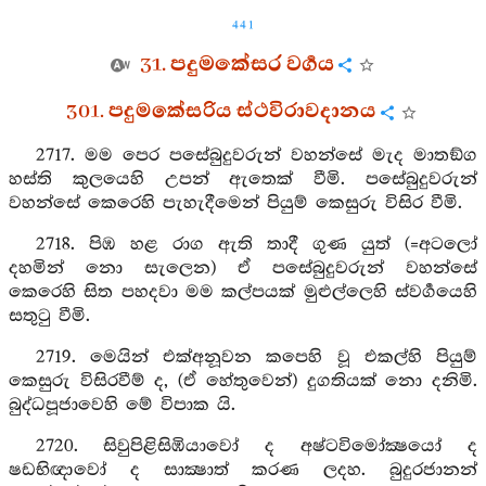
441
31. පදුමකේසර වර්‍ගය
301. පදුමකේසරිය ස්ථවිරාවදානය
2717. මම පෙර පසේබුදුවරුන් වහන්සේ මැද මාතඞ්ග
හස්ති කුලයෙහි උපන් ඇතෙක් වීමි. පසේබුදුවරුන්
වහන්සේ කෙරෙහි පැහැදීමෙන් පියුම් කෙසුරු විසිර වීමි.
2718. පිඹ හළ රාග ඇති තාදී ගුණ යුත් (=අටලෝ
දහමින් නො සැලෙන) ඒ පසේබුදුවරුන් වහන්සේ
කෙරෙහි සිත පහදවා මම කල්පයක් මුළුල්ලෙහි ස්වර්‍ගයෙහි
සතුටු වීමි.
2719. මෙයින් එක්අනූවන කපෙහි වූ එකල්හි පියුම්
කෙසුරු විසිරවීම් ද, (ඒ හේතුවෙන්) දුගතියක් නො දනිමි.
බුද්ධපූජාවෙහි මේ විපාක යි.
2720. සිවුපිළිසිඹියාවෝ ද අෂ්ටවිමෝක්‍ෂයෝ ද
ෂඩභිඥාවෝ ද සාක්‍ෂාත් කරණ ලදහ. බුදුරජානන්