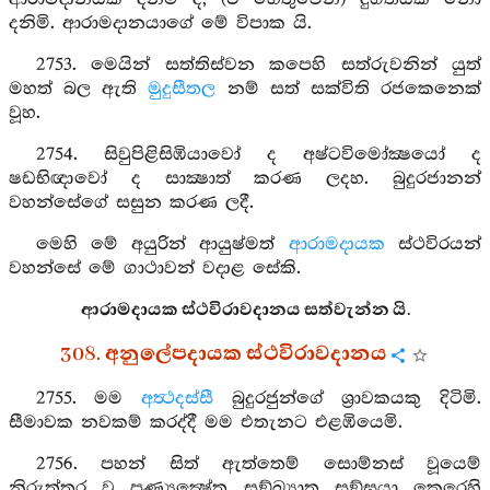
දනිමි. ආරාමදානයාගේ මේ විපාක යි.
2753. මෙයින් සත්තිස්වන කපෙහි සත්රුවනින් යුත්
මහත් බල ඇති
මුදුසීතල
නම් සත් සක්විති රජකෙනෙක්
වූහ.
2754. සිවුපිළිසිඹියාවෝ ද අෂ්ටවිමෝක්‍ෂයෝ ද
ෂඩභිඥාවෝ ද සාක්‍ෂාත් කරණ ලදහ. බුදුරජානන්
වහන්සේගේ සසුන කරණ ලදී.
මෙහි මේ අයුරින් ආයුෂ්මත්
ආරාමදායක
ස්ථවිරයන්
වහන්සේ මේ ගාථාවන් වදාළ සේකි.
ආරාමදායක ස්ථවිරාවදානය සත්වැන්න යි.
308. අනුලේපදායක ස්ථවිරාවදානය
2755. මම
අත්‍ථදස්සී
බුදුරජුන්ගේ ශ්‍රාවකයකු දිටිමි.
සීමාවක නවකම් කරද්දී මම එතැනට එළඹියෙමි.
2756. පහන් සිත් ඇත්තෙම් සොම්නස් වූයෙම්
නිරුත්තර වූ පුණ්‍යක්‍ෂේත්‍ර සඞ්ඛ්‍යාත සඞ්ඝයා කෙරෙහි