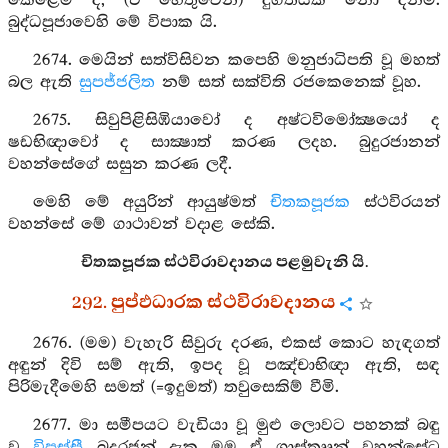
කෙළෙම් ද, (ඒ හේතුවෙන්) දුගතියක් නො දනිමි.
බුද්ධපූජාවෙහි මේ විපාක යි.
2674. මෙයින් සත්විසිවන කපෙහි මනුජාධිපති වූ මහත්
බල ඇති
සුපජ්ජලිත
නම් සත් සක්විති රජකෙනෙක් වූහ.
2675. සිවුපිළිසිඹියාවෝ ද අෂ්ටවිමෝක්‍ෂයෝ ද
ෂඩභිඥාවෝ ද සාක්‍ෂාත් කරණ ලදහ. බුදුරජානන්
වහන්සේගේ සසුන කරණ ලදී.
මෙහි මේ අයුරින් ආයුෂ්මත්
චිතකපූජක
ස්ථවිරයන්
වහන්සේ මේ ගාථාවන් වදාළ සේකි.
චිතකපූජක ස්ථවිරාවදානය පළමුවැනි යි.
292. පුප්ඵධාරක ස්ථවිරාවදානය
2676. (මම) වැහැරි සිවුරු දරණ, එකස් කොට හැඳගත්
අඳුන් දිවි සම් ඇති, ඉපද වූ පඤ්චාභිඥා ඇති, සඳ
පිරිමැදීමෙහි සමත් (=ඉදුමත්) තවුසෙකිම් වීමි.
2677. මා සමීපයට වැඩියා වූ මුළු ලොවට පහනක් බඳු
වූ
විපස්සී
බුදුරජුන් දැක මම ඒ ශාස්තෲන් වහන්සේට