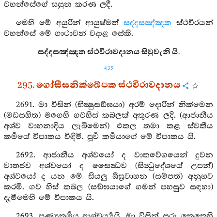
වහන්සේගේ සසුන කරණ ලදී.
මෙහි මේ අයුරින් ආයුෂ්මත්
සද්දසඤ්ඤක
ස්ථවිරයන්
වහන්සේ මේ ගාථාවන් වදාළ සේකි.
සද්දසඤ්ඤක ස්ථවිරාවදානය සිවුවැනි යි.
435
295. ගෝසීසනික්ඛේපක ස්ථවිරාවදානය
2691. මා විසින් (භික්‍ෂුසඞ්ඝයා) අරම් දොරින් නික්මෙන
(මඩසහිත) මගෙහි ගවහිස් කබලක් අතුරණ ලදි. (ආජානීය
අශ්ව වාහනාදිය ලැබීමෙන්) එකල තමා කළ ස්වකීය
කර්‍මයේ විපාකය විඳිමි. පූර්‍ව කර්‍මයාගේ මේ විපාකය යි.
2692. ආජානීය අශ්වයෝ ද වාතවේගයෙන් දුවන
වාතජව අශ්වයෝ ද සෛන්‍ධව (සින්‍ධුදේශයේ උපන්)
අශ්වයෝ ද යන මේ සියලු ශීඝ්‍රවාහන (සම්පත්) අනුභව
කරමි. ගව හිස් කබල (සඞ්ඝයාගේ ගමන් පහසුව සඳහා)
දැමීමෙහි මේ විපාකය යි.
2693. පුණ්‍යකර්‍මය ආශ්චර්‍ය්‍යයි. මා විසින් සරු කෙතෙහි