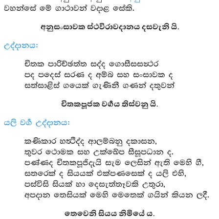
වහන්සේ මේ ගාථාවන් වදාළ සේකි.
අනුසංසාවක ස්ථවිරාවදානය දසවැනි යි.
උද්දානය:
චිතක පාරිච්ඡත්ත සද්ද ගොසීසසන්‍ථර
පද පදෙස් සරණ ද අම්බ සහ සංසාවක ද
සත්සාළිස් ගයෙක් ගැණිනී ගණන් දතුවන්
චිතකපූජක වර්‍ගය තිස්වනු යි.
යලි වර්‍ග උද්දානය:
කණිකාර හත්‍ථිද්ද ආලම්බනු දකාසන,
තුවර ථොමක සහ උක්ඛේප සීසූපධාන ද.
පණ්ණද චිතකපූජිදැයි සැම ලෙසින් ඇති මෙහි ගී,
සතරෙක් ද සියයක් එක්පණසෙක් ද යලි එහි,
පස්විසි සියක් හා දෙසැත්තෑවකි උතුරා,
අපදාන තෙසියක් මෙහි මෙතෙක් ගයින් කියන ලදී.
තෙවෙනි සියය නිමියේ ය.