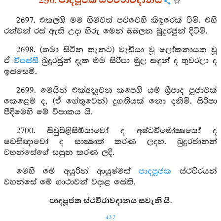
296. පාදපූජක ස්ථවිරාවදානය
2697. එකල්හි මම හිමවත් පව්වෙහි කිඳුරෙක් වීමි. එහි
රන්වන් රස් ඇති උදා හිරු මෙන් බබලන බුදුරජුන් දිටිමි.
2698. (තමා සිටින තැනට) වැඩියා වූ ලෝකනායක වූ
ඒ
විපස්සී
බුදුරජුන් දැක මම සිරිපා මුල සඳුන් ද තුවරලා ද
ඉස්සෙමි.
2699. මෙයින් එක්අනූවන කපෙහි යම් ශ්‍රීපාද පූජාවක්
කෙළෙම් ද, (ඒ හේතුවෙන්) දුගතියක් නො දනිමි. සිරිපා
පීදිමෙහි මේ විපාකය යි.
2700. සිවුපිළිසිඹියාවෝ ද අෂ්ටවිමෝක්‍ෂයෝ ද
ෂඩභිඥාවෝ ද සාක්‍ෂාත් කරණ ලදහ. බුදුරජානන්
වහන්සේගේ සසුන කරණ ලදි.
මෙහි මේ අයුරින් ආයුෂ්මත්
පාදපූජක
ස්ථවිරයන්
වහන්සේ මේ ගාථාවන් වදාළ සේකි.
පාදපූජක ස්ථවිරාවදානය සවැනි යි.
437