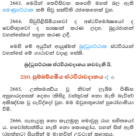
2663. මෙයින් තෙවිසිවන කපෙහි මහත් බල ඇති
සමණුපට්ඨාක
නම් සිවු සක්විති රජකෙනෙක් වූහ.
2664. සිවුපිළිසිඹියාවෝ ද අෂ්ටවිමෝක්‍ෂයෝ ද
ෂඩභිඥාවෝ ද සාක්‍ෂාත් කරණ ලදහ. බුදුරජානන්
වහන්සේගේ සසුන කරණ ලදී.
මෙහි මේ අයුරින් ආයුෂ්මත්
බුද්ධුපට්ඨාක
ස්ථවිරයන්
වහන්සේ මේ ගාථාවන් වදාළ සේකි.
බුද්ධුපට්ඨාක ස්ථවිරාවදානය නවවැනි යි.
290. පුබ්බඞ්ගමිය ස්ථවිරාවදානය
2665. උත්තමාර්‍ත්‍ථය වූ නිවන් ලැබීම පිණිස
අසූහාරදහසක් දෙනා (කිසිදු වස්තුවක් නො මැති බැවින්)
අකිඤ්චක වූ පැවිද්දෝ වූහ. මම ඔවුනතුරෙන් පුරෝගාමියා
වීමි.
2666. පැහැදුනු නො කැලඹුනු මොවුහු රාග සහිතයෝ
ය. භවෝත්පත්තිය නැති නො කොළෝය. පහන් සිත් ඇති
(රහත්නට) සියතින් ම මැනවින් උවටැන් කළාහුය.