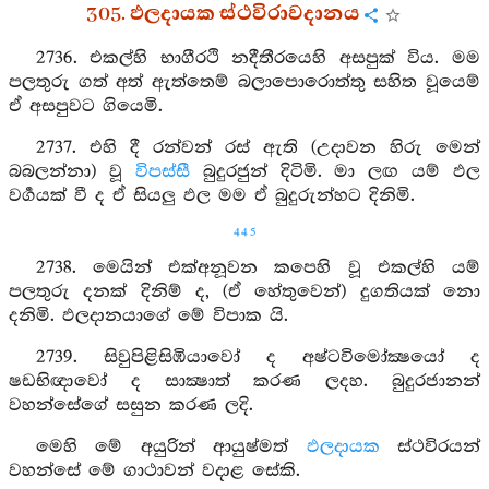
305. ඵලදායක ස්ථවිරාවදානය
2736. එකල්හි භාගීරථි නදීතීරයෙහි අසපුක් විය. මම
පලතුරු ගත් අත් ඇත්තෙම් බලාපොරොත්තු සහිත වූයෙම්
ඒ අසපුවට ගියෙමි.
2737. එහි දී රන්වන් රස් ඇති (උදාවන හිරු මෙන්
බබලන්නා) වූ
විපස්සී
බුදුරජුන් දිටිමි. මා ලඟ යම් ඵල
වර්‍ගයක් වී ද ඒ සියලු ඵල මම ඒ බුදුරුන්හට දිනිමි.
445
2738. මෙයින් එක්අනූවන කපෙහි වූ එකල්හි යම්
පලතුරු දනක් දිනිම් ද, (ඒ හේතුවෙන්) දුගතියක් නො
දනිමි. ඵලදානයාගේ මේ විපාක යි.
2739. සිවුපිළිසිඹියාවෝ ද අෂ්ටවිමෝක්‍ෂයෝ ද
ෂඩභිඥාවෝ ද සාක්‍ෂාත් කරණ ලදහ. බුදුරජානන්
වහන්සේගේ සසුන කරණ ලදි.
මෙහි මේ අයුරින් ආයුෂ්මත්
ඵලදායක
ස්ථවිරයන්
වහන්සේ මේ ගාථාවන් වදාළ සේකි.