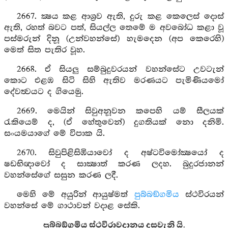
2667. ක්‍ෂය කළ ආශ්‍රව ඇති, දුරු කළ කෙලෙස් දොස්
ඇති, රහත් බවට පත්, සියල්ල තෙමේ ම අවබෝධ කළා වූ
පස්මරුන් දිනූ (උන්වහන්සේ) හැමදෙන (අප කෙරෙහි)
මෙත් සිත පැතිර වූහ.
2668. ඒ සියලු සම්බුදුවරයන් වහන්සේට උවටැන්
කොට එළඹ සිටි සිහි ඇතිව මරණයට පැමිණියමෝ
දේවත්‍වයට ද ගියෙමු.
2669. මෙයින් සිවුඅනූවන කපෙහි යම් සීලයක්
රැකියෙම් ද, (ඒ හේතුවෙන්) දුගතියක් නො දනිමි.
සංයමයාගේ මේ විපාක යි.
2670. සිවුපිළිසිඹියාවෝ ද අෂ්ටවිමෝක්‍ෂයෝ ද
ෂඩභිඥාවෝ ද සාක්‍ෂාත් කරණ ලදහ. බුදුරජානන්
වහන්සේගේ සසුන කරණ ලදී.
මෙහි මේ අයුරින් ආයුෂ්මත්
පුබ්බඞ්ගමිය
ස්ථවිරයන්
වහන්සේ මේ ගාථාවන් වදාළ සේකි.
පුබ්බඞ්ගමිය ස්ථවිරාවදානය දසවැනි යි.