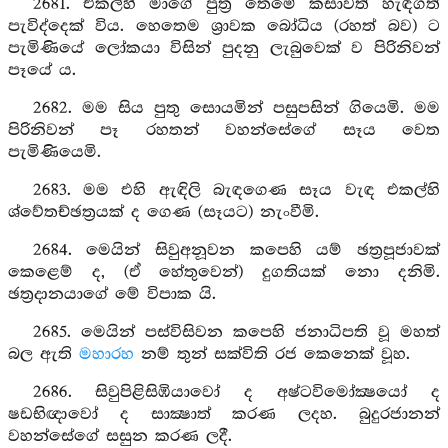
2681. එකල්හි මාගේ පුත්‍ර තෙමේ කසාවත් හැඳගත්
පැවිද්දෙක් විය. හෙතෙම ශ්‍රාවක බෝධිය (රහත් බව) ට
පැමිණියේ ලෝකයා විසින් පුදනු ලැබුවෙක් ව පිරිනිවන්
පෑයේ ය.
2682. මම සිය පුතු සොයමින් පසුපසින් ගියෙමි. මම
පිරිනිවන් පෑ රහතන් වහන්සේගේ සෑය වෙත
පැමිණියෙමි.
2683. මම එහි ඇඳිලි බැඳගෙණ සෑය වැඳ එකල්හි
ශ්වේතච්ඡත්‍රයක් ද ගෙණ (සෑයට) නැංවීමි.
2684. මෙයින් සිවුඅනූවන කපෙහි යම් ඡත්‍රපූජාවක්
කෙළෙම් ද, (ඒ හේතුවෙන්) දුගතියක් නො දනිමි.
ඡත්‍රදානයාගේ මේ විපාක යි.
2685. මෙයින් පස්විසිවන කපෙහි ජනාධිපති වූ මහත්
බල ඇති
මහාරහ
නම් තුන් සක්විති රජ කෙනෙක් වූහ.
2686. සිවුපිළිසිඹියාවෝ ද අෂ්ටවිමෝක්‍ෂයෝ ද
ෂඩභිඥාවෝ ද සාක්‍ෂාත් කරණ ලදහ. බුදුරජානන්
වහන්සේගේ සසුන කරණ ලදී.