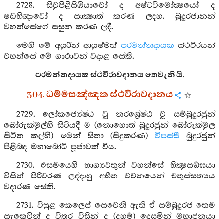
2728. සිවුපිළිසිඹියාවෝ ද අෂ්ටවිමෝක්‍ෂයෝ ද
ෂඩභිඥාවෝ ද සාක්‍ෂාත් කරණ ලදහ. බුදුරජානන්
වහන්සේගේ සසුන කරණ ලදී.
මෙහි මේ අයුරින් ආයුෂ්මත්
පරමන්නදායක
ස්ථවිරයන්
වහන්සේ මේ ගාථාවන් වදාළ සේකි.
පරමන්නදායක ස්ථවිරාවදානය තෙවැනි යි.
304. ධම්මසඤ්ඤක ස්ථවිරාවදානය
2729. ලෝකජ්‍යේෂ්ඨ වූ නරශ්‍රේෂ්ඨ වූ සම්බුදුරජුන්
බෝරුක්මුල්හි සිටියදී ම (නොහොත් බුදුරජුන් බෝරුක්මුල
සිටින කල්හි) මෙන් සිතා (සිදුකරණ)
විපස්සී
බුදුරජුන්
පිළිබඳ මහාබෝධි පූජාවක් විය.
2730. එසමයෙහි භාග්‍යවතුන් වහන්සේ භික්‍ෂුසඞ්ඝයා
විසින් පිරිවරණ ලද්දාහු අභීත වචනයෙන් චතුස්සත්‍යය
වදාරණ සේකි.
2731. විසුළ කෙලෙස් සෙවෙනි ඇති ඒ සම්බුදුරජ තෙම
සැකෙවින් ද විතර විසින් ද (දහම්) දෙසමින් මහාජනයා