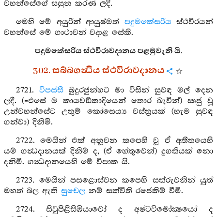
වහන්සේගේ සසුන කරණ ලදි.
මෙහි මේ අයුරින් ආයුෂ්මත්
පදුමකේසරිය
ස්ථවිරයන්
වහන්සේ මේ ගාථාවන් වදාළ සේකි.
පදුමකේසරිය ස්ථවිරාවදානය පළමුවැනි යි.
302. සබ්බගන්‍ධිය ස්ථවිරාවදානය
2721.
විපස්සී
බුදුරජුන්හට මා විසින් සුවඳ මල් දෙන
ලදී. (=එසේ ම කායවඞ්කාදියෙන් තොර බැවින්) ඍජු වූ
උන්වහන්සේට උතුම් කෝසෙය්‍ය වස්ත්‍රයක් (හැම සුවඳ
ගන්වා) දිනිමි.
2722. මෙයින් එක් අනූවන කපෙහි වූ ඒ අතීතයෙහි
යම් ගන්‍ධදානයක් දිනිම් ද, (ඒ හේතුවෙන්) දුගතියක් නො
දනිමි. ගන්‍ධදානයෙහි මේ විපාක යි.
2723. මෙයින් පසළොස්වන කපෙහි සත්රුවනින් යුත්
මහත් බල ඇති
සුචෙල
නම් සක්විති රජෙකිම් වීමි.
2724. සිවුපිළිසිඹියාවෝ ද අෂ්ටවිමෝක්‍ෂයෝ ද