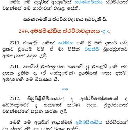
මෙහි මේ අයුරින් ආයුෂ්මත්
සරණගමනිය
ස්ථවිරයන්
වහන්සේ මේ ගාථාවන් වදාළ සේකි.
සරණගමනිය ස්ථවිරාවදානය අටවැනි යි.
299. අම්බපිණ්ඩිය ස්ථවිරාවදානය
2710. එකල්හි නමින්
රෝමස
නම් වූ මම දානව යයි
ප්‍රකට වූයෙම් වීමි. ඒ මා විසින්
විපස්සී
බුදුරජුන්හට
අඹකැනක් දෙන ලදි.
2711. මෙයින් එක්අනූවන කපෙහි වූ එකල්හි යම් අඹ
දනක් දුනිම් ද, (ඒ හේතුවෙන්) දුගතියක් නො දනිමි.
අඹදනෙහි මේ විපාකය යි.
439
2712. සිවුපිළිසිඹියාවෝ ද අෂ්ටවිමෝක්‍ෂයෝ ද
ෂඩභිඥාවෝ ද සාක්‍ෂාත් කරණ ලදහ. බුදුරජානන්
වහන්සේගේ සසුන කරණ ලදි.
මෙහි මේ අයුරින් ආයුෂ්මත්
අම්බපිණ්ඩිය
ස්ථවිරයන්
වහන්සේ මේ ගාථාවන් වදාළ සේකි.