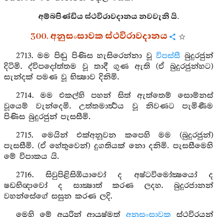
අම්බපිණ්ඩිය ස්ථවිරාවදානය නවවැනි යි.
300. අනුසංසාවක ස්ථවිරාවදානය
2713. මම පිඬු පිණිස හැසිරෙන්නා වූ
විපස්සී
බුදුරජුන්
දිටිමි. ද්විපදෝත්තම වූ තාදී ගුණ ඇති (ඒ බුදුරජුන්හට)
සැන්දක් පමණ වූ භික්‍ෂාව දිනිමි.
2714. මම එකල්හි පහන් සිත් ඇත්තෙම් සොම්නස්
වූයෙම් වැන්දෙමි. උත්තමාර්‍ත්‍ථය වූ නිවණට පැමිණීම
පිණිස බුදුරජුන් පැසසීමි.
2715. මෙයින් එක්අනූවන කපෙහි මම (බුදුරජුන්)
පැසසීමි. (ඒ හේතුවෙන්) දුගතියක් නො දනිමි. පැසසීමෙහි
මේ විපාකය යි.
2716. සිවුපිළිසිඹියාවෝ ද අෂ්ටවිමෝක්‍ෂයෝ ද
ෂඩභිඥාවෝ ද සාක්‍ෂාත් කරණ ලදහ. බුදුරජානන්
වහන්සේගේ සසුන කරණ ලදි.
මෙහි මේ අයුරින් ආයුෂ්මත්
අනුසංසාවක
ස්ථවිරයන්