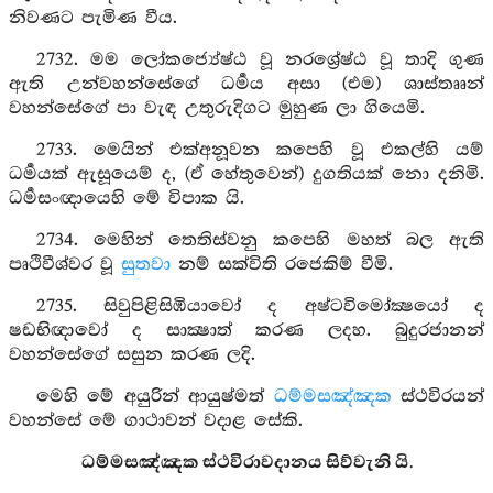
නිවණට පැමිණ වීය.
2732. මම ලෝකජ්‍යේෂ්ඨ වූ නරශ්‍රේෂ්ඨ වූ තාදි ගුණ
ඇති උන්වහන්සේගේ ධර්‍මය අසා (එම) ශාස්තෲන්
වහන්සේගේ පා වැඳ උතුරුදිගට මුහුණ ලා ගියෙමි.
2733. මෙයින් එක්අනූවන කපෙහි වූ එකල්හි යම්
ධර්‍මයක් ඇසූයෙම් ද, (ඒ හේතුවෙන්) දුගතියක් නො දනිමි.
ධර්‍මසංඥායෙහි මේ විපාක යි.
2734. මෙහින් තෙතිස්වනු කපෙහි මහත් බල ඇති
පෘථිවීශ්වර වූ
සුතවා
නම් සක්විති රජෙකිම් වීමි.
2735. සිවුපිළිසිඹියාවෝ ද අෂ්ටවිමෝක්‍ෂයෝ ද
ෂඩභිඥාවෝ ද සාක්‍ෂාත් කරණ ලදහ. බුදුරජානන්
වහන්සේගේ සසුන කරණ ලදි.
මෙහි මේ අයුරින් ආයුෂ්මත්
ධම්මසඤ්ඤක
ස්ථවිරයන්
වහන්සේ මේ ගාථාවන් වදාළ සේකි.
ධම්මසඤ්ඤක ස්ථවිරාවදානය සිව්වැනි යි.