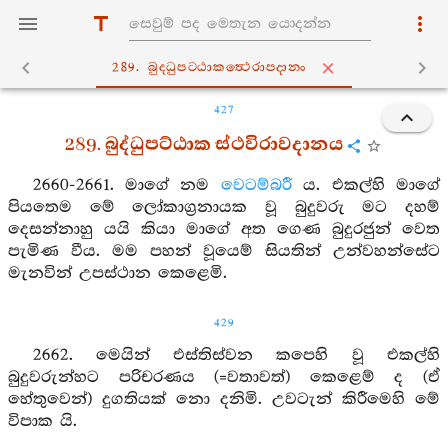
289. බුද‍්ධුපට‍්ඨාකත්‍ථෙරාපදානං
427
289. බුද්ධුපට්ඨාක ස්ථවිරාවදානය
2660-2661. මාගේ නම
වෙටම්බරී
ය. එකල්හි මාගේ
පියතෙම මේ ලෝකාග්‍රනායක වූ බුදුවරු මට දහම්
දෙසන්නාහු යයි කියා මාගේ අත ගෙණ බුදුරජුන් වෙත
පැමිණ වීය. මම පහන් වූයෙම් සියතින් උන්වහන්සේට
මැනවින් උපස්ථාන කෙළෙමි.
429
2662. මෙයින් එස්තිස්වන කපෙහි වූ එකල්හි
බුදුවරුන්හට පරිචරණය (=වතාවත්) කෙළෙම් ද (ඒ
හේතුවෙන්) දුගතියක් නො දනිමි. උවටැන් කිරීමෙහි මේ
විපාක යි.