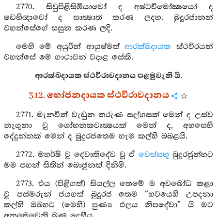
2770. සිවුපිළිසිඹියාවෝ ද අෂ්ටවිමෝක්‍ෂයෝ ද
ෂඩභිඥාවෝ ද සාක්‍ෂාත් කරණ ලදහ. බුදුරජානන්
වහන්සේගේ සසුන කරණ ලදි.
මෙහි මේ අයුරින් ආයුෂ්මත්
ආරක්ඛදායක
ස්ථවිරයන්
වහන්සේ මේ ගාථාවන් වදාළ සේකි.
ආරක්ඛදායක ස්ථවිරාවදානය පළමුවැනි යි.
312. භෝජනදායක ස්ථවිරාවදානය
2771. මැනවින් වැඩුන තරුණ සල්ගසක් මෙන් ද උස්ව
නැගුනා වූ ශෝභනකවෘක්‍ෂයක් මෙන් ද, අහසෙහි
දේදුන්නක් මෙන් ද බුදුරජතෙම හැම කල්හි බබළයි.
2772. මහර්ෂි වූ දේවාතිදේව වූ ඒ
වෙස්සභූ
බුදුරජුන්හට
මම පහන් සිතින් බොජුනක් දිනිමි.
2773. එය (පිළිගත්) සියල්ල තෙමේ ම අවබෝධ කළා
වූ පස්මරුන් ජයගත් බුදුරජ තෙම “භවයෙහි උපදනා
කල්හි ඔබහට (මෙහි) පුණ්‍ය ඵලය නිපදේවා” යි මට
අනුමෙවෙනි බණ දෙසීය.