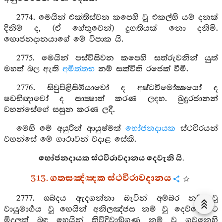
2774. මෙයින් එක්තිස්වන කපෙහි වූ එකල්හි යම් දනක්
දිනිම් ද, (ඒ හේතුවෙන්) දුගතියක් නො දනිමි.
භොජනදානයාගේ මේ විපාක යි.
2775. මෙයින් පස්විසිවන කපෙහි සත්රුවනින් යුත්
මහත් බල ඇති
අමිත්තභ
නම් සක්විති රජෙක් වීමි.
2776. සිවුපිළිසිඹියාවෝ ද අෂ්ටවිමෝක්‍ෂයෝ ද
ෂඩභිඥාවෝ ද සාක්‍ෂාත් කරණ ලදහ. බුදුරජානන්
වහන්සේගේ සසුන කරණ ලදී.
මෙහි මේ අයුරින් ආයුෂ්මත්
භෝජනදායක
ස්ථවිරයන්
වහන්සේ මේ ගාථාවන් වදාළ සේකි.
භෝජනදායක ස්ථවිරාවදානය දෙවැනි යි.
313. ගතසඤ්ඤක ස්ථවිරාවදානය
2777. ශබ්දය ඇදගන්නා බැවින් අම්බර නම් වූ
වායුමාර්‍ගය වූ හෙයින් අනිලඤ්ජස නම් වු දෙව්ලොවට
මිදුලක් බඳු හෙයින් ත්‍රිවිදිවාඞ්ගණ නම් වූ ගුවනෙහි