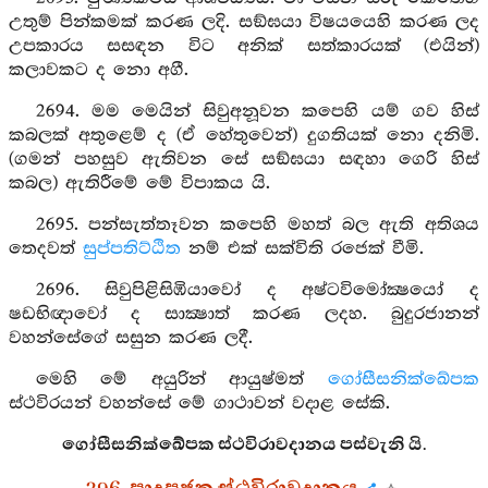
උතුම් පින්කමක් කරණ ලදි. සඞ්ඝයා විෂයයෙහි කරණ ලද
උපකාරය සසඳන විට අනික් සත්කාරයක් (එයින්)
කලාවකට ද නො අගී.
2694. මම මෙයින් සිවුඅනූවන කපෙහි යම් ගව හිස්
කබලක් අතුළෙම් ද (ඒ හේතුවෙන්) දුගතියක් නො දනිමි.
(ගමන් පහසුව ඇතිවන සේ සඞ්ඝයා සඳහා ගෙරි හිස්
කබල) ඇතිරීමේ මේ විපාකය යි.
2695. පන්සැත්තෑවන කපෙහි මහත් බල ඇති අතිශය
තෙදවත්
සුප්පතිට්ඨිත
නම් එක් සක්විති රජෙක් වීමි.
2696. සිවුපිළිසිඹියාවෝ ද අෂ්ටවිමෝක්‍ෂයෝ ද
ෂඩභිඥාවෝ ද සාක්‍ෂාත් කරණ ලදහ. බුදුරජානන්
වහන්සේගේ සසුන කරණ ලදී.
මෙහි මේ අයුරින් ආයුෂ්මත්
ගෝසීසනික්ඛේපක
ස්ථවිරයන් වහන්සේ මේ ගාථාවන් වදාළ සේකි.
ගෝසීසනික්ඛේපක ස්ථවිරාවදානය පස්වැනි යි.