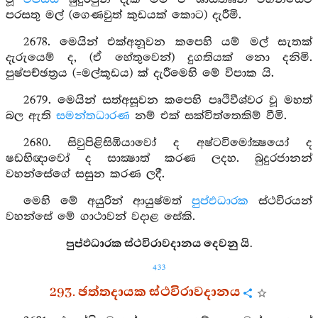
පරසතු මල් (ගෙණවුත් කුඩයක් කොට) දැරීමි.
2678. මෙයින් එක්අනූවන කපෙහි යම් මල් සැතක්
දැරුයෙම් ද, (ඒ හේතුවෙන්) දුගතියක් නො දනිමි.
පුෂ්පච්ඡත්‍රය (=මල්කූඩය) ක් දැරීමෙහි මේ විපාක යි.
2679. මෙයින් සත්අසූවන කපෙහි පෘථිවීශ්වර වූ මහත්
බල ඇති
සමන්තධාරණ
නම් එක් සක්විත්තෙකිම් වීමි.
2680. සිවුපිළිසිඹියාවෝ ද අෂ්ටවිමෝක්‍ෂයෝ ද
ෂඩභිඥාවෝ ද සාක්‍ෂාත් කරණ ලදහ. බුදුරජානන්
වහන්සේගේ සසුන කරණ ලදී.
මෙහි මේ අයුරින් ආයුෂ්මත්
පුප්ඵධාරක
ස්ථවිරයන්
වහන්සේ මේ ගාථාවන් වදාළ සේකි.
පුප්ඵධාරක ස්ථවිරාවදානය දෙවනු යි.
433
293. ඡත්තදායක ස්ථවිරාවදානය