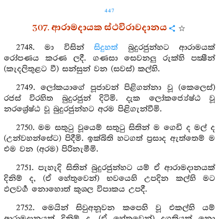
447
307. ආරාමදායක ස්ථවිරාවදානය
2748. මා විසින්
සිදුහත්
බුදුරජුන්හට ආරාමයක්
රෝපණය කරණ ලදී. ගණසා සෙවනලු රුක්හි පක්‍ෂීන්
(කැදලිතුළට වී) සන්සුන් වන (සවස්) කල්හි.
2749. ලෝකයාගේ පූජාවන් පිළිගන්නා වූ (කෙලෙස්)
රජස් විරහිත බුදුරජුන් දිටිමි. දැක ලෝකජ්‍යේෂ්ඨ වූ
නරශ්‍රේෂ්ඨ වූ බුදුරජුන්හට අරම පිළිගැන්වීමි.
2750. මම සතුටු වූයෙම් සතුටු සිතින් ම ගෙඩි ද මල් ද
(උන්වහන්සේට) පිදීමි. ඉක්බිති හටගත් ප්‍රසාද ඇත්තෙම් ම
එම වන (අරම) පිරිනැමීමි.
2751. පැහැදි සිතින් බුදුරජුන්හට යම් ඒ ආරාමදානයක්
දිනිම් ද, (ඒ හේතුවෙන්) භවයෙහි උපදින කල්හි මට
ඵලවර්‍ග නොහොත් කුශල විපාකය උපදී.
2752. මෙයින් සිවුඅනූවන කපෙහි වූ එකල්හි යම්
ආරාමදානයක් දිනිම් ද, (ඒ හේතුවෙන්) දුගතියක් නො