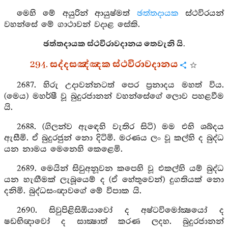
මෙහි මේ අයුරින් ආයුෂ්මත්
ඡත්තදායක
ස්ථවිරයන්
වහන්සේ මේ ගාථාවන් වදාළ සේකි.
ඡත්තදායක ස්ථවිරාවදානය තෙවැනි යි.
294. සද්දසඤ්ඤක ස්ථවිරාවදානය
2687. හිරු උදාවන්නටත් පෙර ප්‍රනාදය මහත් විය.
(මෙය) මහර්ෂී වූ බුදුරජානන් වහන්සේගේ ලොව පහළවීම
යි.
2688. (ගිලන්ව ඇඳෙහි වැතිර සිටි) මම එහි ශබ්දය
ඇසීමි. ඒ බුදුරජුන් නො දිටිමි. මරණය ලං වූ කල්හි ද බුද්ධ
යන නාමය මෙනෙහි කෙළෙමි.
2689. මෙයින් සිවුඅනූවන කපෙහි වූ එකල්හි යම් බුද්ධ
යන හැඟීමක් ලැබූයෙම් ද (ඒ හේතුවෙන්) දුගතියක් නො
දනිමි. බුද්ධසංඥාවගේ මේ විපාක යි.
2690. සිවුපිළිසිඹියාවෝ ද අෂ්ටවිමෝක්‍ෂයෝ ද
ෂඩභිඥාවෝ ද සාක්‍ෂාත් කරණ ලදහ. බුදුරජානන්