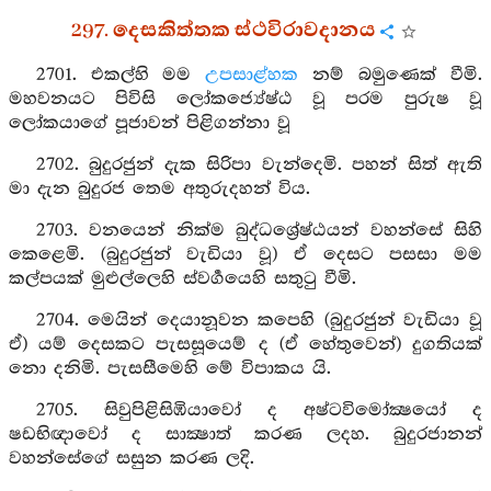
297. දෙසකිත්තක ස්ථවිරාවදානය
2701. එකල්හි මම
උපසාළ්හක
නම් බමුණෙක් වීමි.
මහවනයට පිවිසි ලෝකජ්‍යේෂ්ඨ වූ පරම පුරුෂ වූ
ලෝකයාගේ පූජාවන් පිළිගන්නා වූ
2702. බුදුරජුන් දැක සිරිපා වැන්දෙමි. පහන් සිත් ඇති
මා දැන බුදුරජ තෙම අතුරුදහන් විය.
2703. වනයෙන් නික්ම බුද්ධශ්‍රේෂ්ඨයන් වහන්සේ සිහි
කෙළෙමි. (බුදුරජුන් වැඩියා වූ) ඒ දෙසට පසසා මම
කල්පයක් මුළුල්ලෙහි ස්වර්‍ගයෙහි සතුටු වීමි.
2704. මෙයින් දෙයානූවන කපෙහි (බුදුරජුන් වැඩියා වූ
ඒ) යම් දෙසකට පැසසූයෙම් ද (ඒ හේතුවෙන්) දුගතියක්
නො දනිමි. පැසසීමෙහි මේ විපාකය යි.
2705. සිවුපිළිසිඹියාවෝ ද අෂ්ටවිමෝක්‍ෂයෝ ද
ෂඩභිඥාවෝ ද සාක්‍ෂාත් කරණ ලදහ. බුදුරජානන්
වහන්සේගේ සසුන කරණ ලදි.