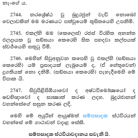
නැංගේ ය.
2744. නරශ්‍රේෂ්ඨ වූ බුදුරජුන් වැඩි නොබෝ
වෙලාවකින් මම මරණයට පත්වූයෙම් තුසිතයෙහි උපනිමි.
2745. එකල්හි මම (කෙලෙස්) රජස් විරහිත අනන්ත
ඵලදායක වූ සඞ්ඝයා කෙරෙහි සිත පහදවා කල්පයක්
ස්වර්‍ගයෙහි සතුටු වීමි.
2746. මෙහින් සිවුඅනූවන කපෙහි වූ එකල්හි (සඞ්ඝයා
කෙරෙහි) යම් ප්‍රසාදයක් ලැබූයෙම් ද, (ඒ හේතුවෙන්)
දුගතියක් නො දනිමි. (සඞ්ඝයා කෙරෙහි) පැහැදීමෙහි මේ
විපාක යි.
2747. සිවුපිළිසිඹියාවෝ ද අෂ්ටවිමෝක්‍ෂයෝ ද
ෂඩභිඥාවෝ ද සාක්‍ෂාත් කරණ ලදහ. බුදුරජානන්
වහන්සේගේ සසුන කරණ ලදි.
මෙහි මේ අයුරින් ආයුෂ්මත්
සම්පසාදක
ස්ථවිරයන්
වහන්සේ මේ ගාථාවන් වදාළ සේකි.
සම්පසාදක ස්ථවිරාවදානය සවැනි යි.