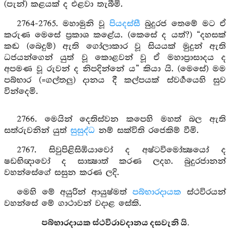
(පැන්) කළයක් ද එළවා තැබීමි.
2764-2765. මහාමුනි වූ
පියදස්සී
බුදුරජ තෙමේ මට ඒ
කරුණ මෙසේ ප්‍රකාශ කළේය. (කෙසේ ද යත්?) “දහසක්
කඬ (බෙදුම්) ඇති ගෝලාකාර වූ සියයක් මුදුන් ඇති
ධජයන්ගෙන් යුත් වූ කොළවන් වූ ඒ මහාප්‍රාසාදය ද
අපමණ වූ රුවන් ද නිපදින්නේ ය” කියා යි. (මෙසේ) මම
පබ්භාර (=ගල්තලු) දානය දී කල්පයක් ස්වර්‍ගයෙහි සුව
වින්දෙමි.
2766. මෙයින් දෙතිස්වන කපෙහි මහත් බල ඇති
සත්රුවනින් යුත්
සුසුද්ධ
නම් සක්විති රජෙකිම් වීමි.
2767. සිවුපිළිසිඹියාවෝ ද අෂ්ටවිමෝක්‍ෂයෝ ද
ෂඩභිඥාවෝ ද සාක්‍ෂාත් කරණ ලදහ. බුදුරජානන්
වහන්සේගේ සසුන කරණ ලදි.
මෙහි මේ අයුරින් ආයුෂ්මත්
පබ්භාරදායක
ස්ථවිරයන්
වහන්සේ මේ ගාථාවන් වදාළ සේකි.
පබ්භාරදායක ස්ථවිරාවදානය දසවැනි යි.