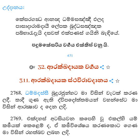
උද්දානය:
කේසරගන්‍ධ ආනන්‍ද ධම්මසඤ්ඤී ඵලද
පාසාදාරාමදායී ලේපක බුද්ධසඤ්ඤක
පබ්භාරැදැයි දසවත් එක්පණස් ගයිනි බැඳියේ.
පදුමකේසරිය වර්‍ගය එක්තිස් වනු යි.
451
32. ආරක්ඛදායක වර්‍ගය
311. ආරක්ඛදායක ස්ථවිරාවදානය
2768.
ධම්මදස්සී
බුදුරජුන්හට මා විසින් වැටක් කරණ
ලදී. තාදී ගුණ ඇති ද්විපදෝත්තමයන් වහන්සේට මා
විසින් ආරක්‍ෂාව ද දෙන ලදි.
2769. එක්දහස් අටසියවන කපෙහි වූ එකල්හි යම්
කර්‍මයක් කෙළෙම් ද, ඒ කර්‍මවිශේෂය කරණකොට ගෙණ
මා විසින් රහත්බව ලබන ලදි.