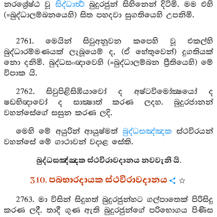
නරශ්‍රේෂ්ඨ වූ
සිද්ධාර්‍ත්‍ථ
බුදුරජුන් සිහිනෙන් දිටිමි. මම එහි
(=බුද්ධාලම්බනයෙහි) සිත පහදවා සුගතියෙහි උපනිමි.
2761. මෙයින් සිවුඅනූවන කපෙහි වූ එකල්හි
බුද්ධාරම්මණයක් ලැබූයෙම් ද, (ඒ හේතුවෙන්) දුගතියක්
නො දනිමි. බුද්ධසංඥාවෙහි (=බුද්ධාලම්බන ප්‍රීතියෙහි) මේ
විපාක යි.
2762. සිවුපිළිසිඹියාවෝ ද අෂ්ටවිමෝක්‍ෂයෝ ද
ෂඩභිඥාවෝ ද සාක්‍ෂාත් කරණ ලදහ. බුදුරජානන්
වහන්සේගේ සසුන කරණ ලදි.
මෙහි මේ අයුරින් ආයුෂ්මත්
බුද්ධසඤ්ඤක
ස්ථවිරයන්
වහන්සේ මේ ගාථාවන් වදාළ සේකි.
බුද්ධසඤ්ඤක ස්ථවිරාවදානය නවවැනි යි.
310. පබභාරදායක ස්ථවිරාවදානය
2763. මා විසින් සිදුහත් බුදුරජුන්හට ගල්පාතෙක් පිරිසිදු
කරණ ලදී. තාදී ගුණ ඇති බුදුරජුන්ගේ පරිභොගය පිණිස