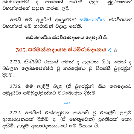
ෂඩභිඥාවෝ ද සාක්‍ෂාත් කරණ ලදහ. බුදුරජානන්
වහන්සේගේ සසුන කරණ ලදී.
මෙහි මේ අයුරින් ආයුෂ්මත්
සබ්බගන්‍ධිය
ස්ථවිරයන්
වහන්සේ මේ ගාථාවන් වදාළ සේකි.
සබ්බගන්‍ධිය ස්ථවිරාවදානය දෙවැනි යි.
303. පරමන්නදායක ස්ථවිරාවදානය
2725. කිණිහිරි රුකක් මෙන් ද උදාවන හිරු මෙන් ද
බබලන ලෝකජ්‍යේෂ්ඨ වූ නරශ්‍රේෂ්ඨ වූ විපස්සී බුදුරජුන්
දිටිමි.
2726. මම ඇඳිලි බැඳ (ඒ බුදුරජුන්) සිය ගෙදොරට
පමුණුවා සම්බුදුරජුන්හට වරබොජුන දිනිමි.
443
2727. මෙයින් එක්අනූවන කපෙහි වූ එකල්හි උතුම්
ආහාරදානයක් දිනිම් ද, (ඒ හේතුවෙන්) දුගතියක් නො
දනිමි. උතුම් ආහාරදානයාගේ මේ විපාක යි.