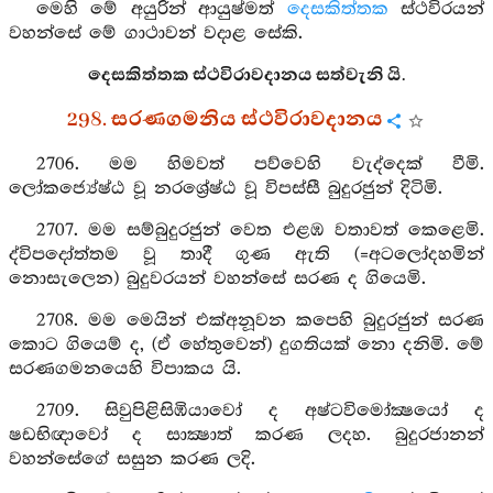
මෙහි මේ අයුරින් ආයුෂ්මත්
දෙසකිත්තක
ස්ථවිරයන්
වහන්සේ මේ ගාථාවන් වදාළ සේකි.
දෙසකිත්තක ස්ථවිරාවදානය සත්වැනි යි.
298. සරණගමනිය ස්ථවිරාවදානය
2706. මම හිමවත් පව්වෙහි වැද්දෙක් වීමි.
ලෝකජ්‍යේෂ්ඨ වූ නරශ්‍රේෂ්ඨ වූ විපස්සී බුදුරජුන් දිටිමි.
2707. මම සම්බුදුරජුන් වෙත එළඹ වතාවත් කෙළෙමි.
ද්විපදෝත්තම වූ තාදී ගුණ ඇති (=අටලෝදහමින්
නොසැලෙන) බුදුවරයන් වහන්සේ සරණ ද ගියෙමි.
2708. මම මෙයින් එක්අනූවන කපෙහි බුදුරජුන් සරණ
කොට ගියෙම් ද, (ඒ හේතුවෙන්) දුගතියක් නො දනිමි. මේ
සරණගමනයෙහි විපාකය යි.
2709. සිවුපිළිසිඹියාවෝ ද අෂ්ටවිමෝක්‍ෂයෝ ද
ෂඩභිඥාවෝ ද සාක්‍ෂාත් කරණ ලදහ. බුදුරජානන්
වහන්සේගේ සසුන කරණ ලදි.