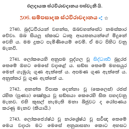
ඵලදායක ස්ථවිරාවදානය පස්වැනි යි.
306. සම්පසාදක ස්ථවිරාවදානය
2740. බුද්ධවීරයන් වහන්ස, ඔබවහන්සේට නමස්කාර
වේවා. ඔබ සියලු ස්කන්‍ධ ධාතු ආයතනයන්ගේ මිදුනේ
වෙහි ය. මම දුකට පැමිණියෙම් වෙමි. ඒ මට පිහිට වනු
මැනවි.
2741. ලෝකයෙහි අනුපම පුද්ගල වූ
සිද්ධාර්‍ත්‍ථ
බුදුරජ
තෙමේ ඔහට මෙසේ වදාළේ ය. සඞ්ඝ තෙමේ මහසයුර
මෙන් ගැඹුරු ගුණ ඇත්තේ ය. අපමණ ගුණ ඇත්තේ ය.
අනුත්තර වූ ගුණ ඇත්තේ ය.
2742. අනන්ත විපාක දෙන්නා වූ (කෙලෙස්) රජස්
රහිත (පුණ්‍ය) ක්‍ෂේත්‍රය වූ සඞ්ඝයා කෙරෙහි සිත පහදවනු
මැනව. එහි කුසල් නැමැති මනා බිජුවට ද රෝපණය
කරණු මැනව (කියායි.)
2743. ලෝකජ්‍යේෂ්ඨ වූ නරශ්‍රේෂ්ඨ වූ සර්‍වඥ තෙමේ
මෙය වදාරා මට මෙසේ අනුශාසනා කොට අහසට