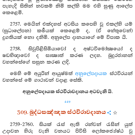
පැහැදි සිතින් නවකම් නිමි කල්හි මම එහි සුණු ආලේප
කෙළෙමි.
2757. මෙයින් එක්දහස් අටසිය කපෙහි වූ එකල්හි යම්
(සුධාලේපන) කර්‍මයක් කෙළෙම් ද, (ඒ හේතුවෙන්)
දුගතියක් නො දනිමි. අනුලේප දානයාගේ මේ විපාක යි.
2758. සිවුපිළිසිඹියාවෝ ද අෂ්ටවිමෝක්‍ෂයෝ ද
ෂඩභිඥාවෝ ද සාක්‍ෂාත් කරණ ලදහ. බුදුරජානන්
වහන්සේගේ සසුන කරණ ලදි.
මෙහි මේ අයුරින් ආයුෂ්මත්
අනුලේපදායක
ස්ථවිරයන්
වහන්සේ මේ ගාථාවන් වදාළ සේකි.
අනුලේපදායක ස්ථවිරාවදානය අටවැනි යි.
449
309. බුද්ධසඤ්ඤක ස්ථවිරාවදානය
2759-2760. සියක් රැස් ඇති රන්වන් රැසින් යුත්
උදාවන හිරු වැනි වනයට පිවිසි ලෝකජ්‍යේෂ්ඨ වු