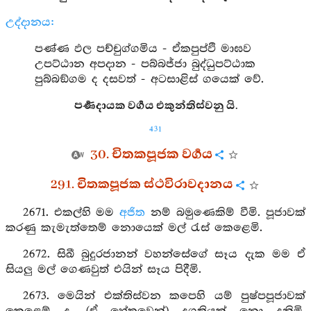
උද්දානය:
පණ්ණ ඵල පච්චුග්ගමිය - ඒකපුප්ඵි මාඝව
උපට්ඨාන අපදාන - පබ්බජ්ජා බුද්ධුපට්ඨාක
පුබ්බඞ්ගම ද දසවත් - අටසාළිස් ගයෙක් වේ.
පර්‍ණදායක වර්‍ගය එකුන්තිස්වනු යි.
431
30. චිතකපූජක වර්‍ගය
291. චිතකපූජක ස්ථවිරාවදානය
2671. එකල්හි මම
අජිත
නම් බමුණෙකිම් වීමි. පූජාවක්
කරණු කැමැත්තෙම් නොයෙක් මල් රැස් කෙළෙමි.
2672. සිඛී බුදුරජානන් වහන්සේගේ සෑය දැක මම ඒ
සියලු මල් ගෙණවුත් එයින් සෑය පිදීමි.
2673. මෙයින් එක්තිස්වන කපෙහි යම් පුෂ්පපූජාවක්