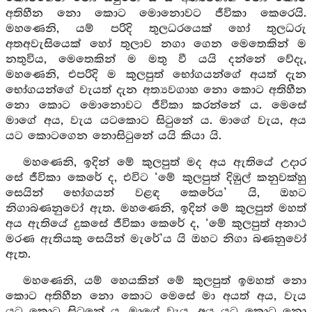
අතිහීන නො කොට මොනොවට ජීවිකා කෙරෙයි.
මහණෙනි, යම් පරිදි තුලධරයෙක් හෝ තුලධරු
අතඅවැසියෙක් හෝ තුලාව නගා ගෙන මෙතෙකින් ම
නතුවිය, මෙතෙකින් ම මතු වී යයි දන්නේ වේදැ,
මහණෙනි, එපරිදි ම කුලපුත් භෝගයන්ගේ අයත් දැන
භෝගයන්ගේ වැයත් දැන අත්‍යවගාහ නො කොට අතිහීන
නො කොට මොනොවට ජීවිකා කරන්නේ ය. මෙසේ
මාගේ අය, වැය යටකොට සිටුනේ ය. මාගේ වැය, අය
යට කොටගෙන නොසිටුනේ යයි කියා යි.
මහණෙනි, ඉදින් මේ කුලපුත් මද අය ඇතියේ උදාර
සේ ජීවිකා කෙරේ ද, එවිට ‘මේ කුලපුත් දිඹුල් කනුවක්හු
සෙයින් භෝගයන් වළඳ කෙරේය’ යි, ඔහට
නිගාබණනුවෝ ඇත. මහණෙනි, ඉදින් මේ කුලපුත් මහත්
අය ඇතියේ දුකසේ ජීවිකා කෙරේ ද, ‘මේ කුලපුත් අනාථ
මරණ ඇතියකු සෙයින් මැරේ’ය යි ඔහට නිගා බණනුවෝ
ඇත.
මහණෙනි, යම් හෙයකින් මේ කුලපුත් ඉමහත් නො
කොට අතිහීන නො කොට මෙසේ මා අයත් අය, වැය
යට කොට සිටුනේ ය, මාගේ වැය, අය යට කොට නො