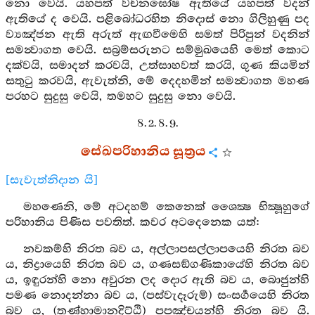
නො වෙයි. යහපත් වචනඝෝෂ ඇතියේ යහපත් වදන්
ඇතියේ ද වෙයි. පළිබෝධරහිත නිදොස් නො ගිලිහුණු පද
ව්‍යඤ්ජන ඇති අරුත් ඇඟවීමෙහි සමත් පිරිපුන් වදනින්
සමන්‍වාගත වෙයි. සබ්‍රම්සරුනට සම්මුඛයෙහි මෙත් කොට
දක්වයි, සමාදන් කරවයි, උත්සාහවත් කරයි, ගුණ කියමින්
සතුටු කරවයි, ඇවැත්නි, මේ දෙදහමින් සමන්‍වාගත මහණ
පරහට සුදුසු වෙයි, තමහට සුදුසු නො වෙයි.
8. 2. 8. 9.
සේඛපරිහානිය සූත්‍රය
[සැවැත්නිදාන යි]
මහණෙනි, මේ අටදහම් කෙනෙක් ශෛක්‍ෂ භික්‍ෂූහුගේ
පරිහානිය පිණිස පවතිත්. කවර අටදෙනෙක යත්:
නවකම්හි නිරත බව ය, අල්ලාපසල්ලාපයෙහි නිරත බව
ය, නිද්‍රායෙහි නිරත බව ය, ගණසඞ්ගණිකායේහි නිරත බව
ය, ඉඳුරන්හි නො අවුරන ලද දොර ඇති බව ය, බොජුන්හි
පමණ නොදන්නා බව ය, (පස්වැදෑරුම්) සංසර්‍ගයෙහි නිරත
බව ය, (තණ්හාමානදිට්ඨි) පපඤ්චයන්හි නිරත බව යි.