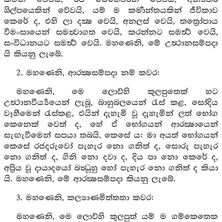
ශිල්පයෙකින් වේවයි, යම් ම කර්‍මාන්තයකින් ජීවිකාව
කෙරේ ද, එහි ලා දක්‍ෂ වෙයි, අනලස් වෙයි, තත්‍රෝපාය
වීමංසායෙන් සමන්‍වාගත වෙයි, කරන්නට සමර්‍ත්‍ථ වෙයි,
සංවිධානයට සමර්‍ත්‍ථ වෙයි. මහණෙනි, මේ උත්‍ථානසම්පදා
යි කියනු ලැබේ.
2. මහණෙනි, ආරක්‍ෂසම්පදා නම් කවර:
මහණෙනි, මෙ ලොව්හි කුලපුතෙක් හට
උත්‍ථානවීර්‍ය්‍යයෙන් ලැබූ, බාහුබලයෙන් රැස් කළ, සෝදිය
වෑහීමෙන් රැස්කළ, එයින් දැහැමි වූ දැහැමින් ලත් භෝග
කෙනෙක් වෙත් ද, හේ ඒ භෝගයන් ආරක්‍ෂායෙන්
සැඟැවීමෙන් සපයා තබයි, කෙසේ ය: මා අයත් භෝගයන්
කෙසේ රජදරුවෝ පැහැර නො ගනිත් ද, සොරු පැහැර
නො ගනිත් ද, ගිනි නො දවා ද, දිය පා නො කෙරේ ද,
අප්‍රිය වූ දායාදයෝ බන්‍ධූහු හෝ පැහැර නො ගනිත් ද කියා
යි. මහණෙනි, මේ ආරක්‍ෂසම්පදා කියනු ලැබේ.
3. මහණෙනි, කල්‍යාණමිත්තතා කවර:
මහණෙනි, මෙ ලොව්හි කුලපුත් යම් ම ගම්කෙතෙක