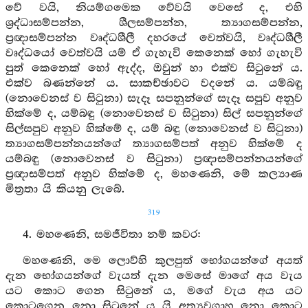
වේ වයි, නියම්ගමෙක වේවයි වෙසේ ද, එහි
ශ්‍රද්ධාසම්පන්න, ශීලසම්පන්න, ත්‍යාගසම්පන්න,
ප්‍රඥාසම්පන්න වෘද්ධශීලී දහරයේ වෙත්වයි, වෘද්ධශීලී
වෘද්ධයෝ වෙත්වයි යම් ඒ ගැහැවි කෙනෙක් හෝ ගැහැවි
පුත් කෙනෙක් හෝ ඇද්ද, ඔවුන් හා එක්ව සිටුනේ ය.
එක්ව බණන්නේ ය. සාකච්ඡාවට වදනේ ය. යම්බඳු
(නොවෙනස් ව සිටුනා) සැදෑ සපනුන්ගේ සැදෑ සපුව අනුව
හික්මේ ද, යම්බඳු (නොවෙනස් ව සිටුනා) සිල් සපනුන්ගේ
සිල්සපුව අනුව හික්මේ ද, යම් බඳු (නොවෙනස් ව සිටුනා)
ත්‍යාගසම්පන්නයන්ගේ ත්‍යාගසම්පත් අනුව හික්මේ ද
යම්බඳු (නොවෙනස් ව සිටුනා) ප්‍රඥාසම්පන්නයන්ගේ
ප්‍රඥාසම්පත් අනුව හික්මේ ද, මහණෙනි, මේ කල්‍යාණ
මිත්‍රතා යි කියනු ලැබේ.
319
4. මහණෙනි, සමජීවිතා නම් කවර:
මහණෙනි, මෙ ලොව්හි කුලපුත් භෝගයන්ගේ අයත්
දැන භෝගයන්ගේ වැයත් දැන මෙසේ මාගේ අය වැය
යට කොට ගෙන සිටුනේ ය, මගේ වැය අය යට
කොටගෙන නො සිටුනේ ය යි අත්‍යවගාහ නො කොට