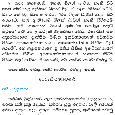
8. තවද මහණෙනි, මහණ ගිලන් බැවින් නැඟි සිටි
නො බෝ කල් ඇතියේ ගිලන් බැවින් නැඟි සිටියේ වෙයි.
ඔහට මෙ බඳු සිතෙක් වෙයි: “මම ගිලන් බැවින් නැඟි සිටි
නොබෝ කල් ඇතියෙම් ගිලන් බැවින් නැඟී සිටියෙම්
වෙමි. යම් හෙයකින් මාගේ ආබාධය පෙරළා නැඟී
සිටුනේ නම් තෙල කරුණ විද්‍යාමාන වෙයි. එහෙයින් මම
අප්‍රාප්තයාගේ ප්‍රාප්තිය පිණිස අනධිගතයාගේ අධිගමය
පිණිස අසාක්‍ෂාත්කෘතයාගේ සාක්‍ෂාත්කරණය පිණිස වැර
අරඹමි”. හේ අප්‍රාප්තයාගේ ප්‍රාප්තිය පිණිස අනධිගතයාගේ
අධිගමය පිණිස අසාක්‍ෂාත්කෘතයාගේ සාක්‍ෂාත් කිරීම
පිණිස වැර අරඹයි. මහණෙනි, මේ අෂ්ටම ආරම්භවස්තු යි.
මහණෙනි, මොහු අෂ්ට ආරම්භ වස්තූහු වෙත්.
අටවැනි යමකවර්‍ග යි.
එහි උද්දානය:
සද්ධාව මුල්කොට ඇති (සමන්තපාසාදිකා) සූත්‍රදෙක ය,
මරණ සති සූත්‍ර දෙකය, සම්පදා සූත්‍ර දෙකය, වැලි අනෙක්
ඉච්ඡා සූත්‍රය, අලං සූත්‍රය, පරිහාන සූත්‍රය, කුසිතාරම්භවත්‍ථු