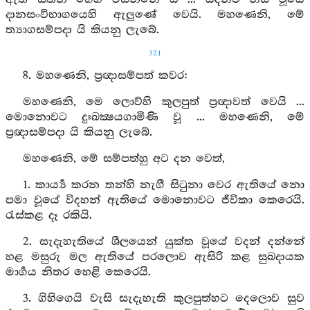
දානසංවිභාගයෙහි ඇලුණේ වෙයි. මහණෙනි, මේ
ත්‍යාගසම්පදා යි කියනු ලැබේ.
321
8. මහණෙනි, ප්‍රඥාසම්පත් කවර:
මහණෙනි, මෙ ලොව්හි කුලපුත් ප්‍රඥාවත් වෙයි ...
මොනොවට දුඃඛක්‍ෂයගාමිණි වූ ... මහණෙනි, මේ
ප්‍රඥාසම්පදා යි කියනු ලැබේ.
මහණෙනි, මේ සම්පත්හු අට දන වෙත්,
1. කාර්‍ය්‍ය කරන තන්හි නැගී සිටුනා වෙර ඇතියේ නො
පමා වූයේ විදහන් ඇතියේ මොනොවට ජීවිකා කෙරෙයි.
රැස්කළ දෑ රකියි.
2. සැදැහැතියේ ශීලයෙන් යුක්ත වූයේ වදන් දන්නේ
හළ මසුරු මල ඇතියේ පරලොව ඇසිරි කළ සුඛදායක
මාර්‍ගය නිතර හෙළි කෙරෙයි.
3. ගිහිගෙයි වැසි සැදැහැති කුලපුත්හට දෙලොව සුව