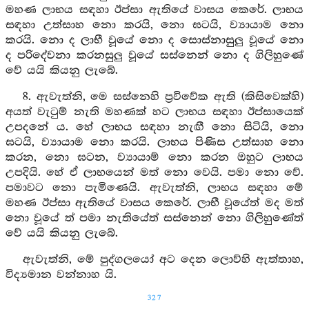
මහණ ලාභය සඳහා ඊප්සා ඇතියේ වාසය කෙරේ. ලාභය
සඳහා උත්සාහ නො කරයි, නො ඝටයි, ව්‍යායාම නො
කරයි. නො ද ලාභී වූයේ නො ද සොස්නාසුලු වූයේ නො
ද පරිදේවනා කරනසුලු වූයේ සස්නෙන් නො ද ගිලිහුණේ
වේ යයි කියනු ලැබේ.
8. ඇවැත්නි, මෙ සස්නෙහි ප්‍රවිවේක ඇති (කිසිවෙක්හි)
අයත් වැටුම් නැති මහණක් හට ලාභය සඳහා ඊප්සායෙක්
උපදනේ ය. හේ ලාභය සඳහා නැඟී නො සිටියි, නො
ඝටයි, ව්‍යායාම නො කරයි. ලාභය පිණිස උත්සාහ නො
කරන, නො ඝටන, ව්‍යායාම් නො කරන ඔහුට ලාභය
උපදියි. හේ ඒ ලාභයෙන් මත් නො වෙයි. පමා නො වේ.
පමාවට නො පැමිණෙයි. ඇවැත්නි, ලාභය සඳහා මේ
මහණ ඊප්සා ඇතියේ වාසය කෙරේ. ලාභී වූයේත් මද මත්
නො වූයේ ත් පමා නැතියේත් සස්නෙන් නො ගිලිහුණේත්
වේ යයි කියනු ලැබේ.
ඇවැත්නි, මේ පුද්ගලයෝ අට දෙන ලොව්හි ඇත්තාහ,
විද්‍යමාන වන්නාහ යි.
327