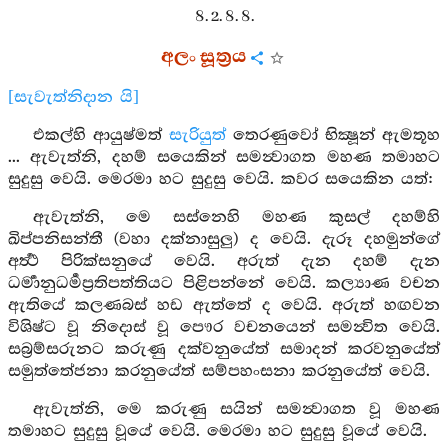
8. 2. 8. 8.
අලං සූත්‍රය
[සැවැත්නිදාන යි]
එකල්හි ආයුෂ්මත්
සැරියුත්
තෙරණුවෝ භික්‍ෂූන් ඇමතූහ
... ඇවැත්නි, දහම් සයෙකින් සමන්‍වාගත මහණ තමාහට
සුදුසු වෙයි. මෙරමා හට සුදුසු වෙයි. කවර සයෙකින යත්:
ඇවැත්නි, මෙ සස්නෙහි මහණ කුසල් දහම්හි
ඛිප්පනිසන්තී (වහා දක්නාසුලු) ද වෙයි. දැරූ දහමුන්ගේ
අර්‍ත්‍ථ පිරික්සනුයේ වෙයි. අරුත් දැන දහම් දැන
ධර්‍මානුධර්‍මප්‍රතිපත්තියට පිළිපන්නේ වෙයි. කල්‍යාණ වචන
ඇතියේ කලණබස් හඩ ඇත්තේ ද වෙයි. අරුත් හඟවන
විශිෂ්ට වූ නිදොස් වූ පෞර වචනයෙන් සමන්‍විත වෙයි.
සබ්‍රම්සරුනට කරුණු දක්වනුයේත් සමාදන් කරවනුයේත්
සමුත්තේජනා කරනුයේත් සම්පහංසනා කරනුයේත් වෙයි.
ඇවැත්නි, මෙ කරුණු සයින් සමන්‍වාගත වූ මහණ
තමාහට සුදුසු වූයේ වෙයි. මෙරමා හට සුදුසු වූයේ වෙයි.