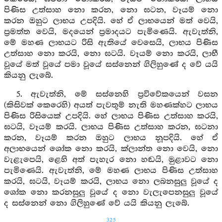
පිණිස උත්සාහ නො කරන, නො ඝටන, වෑයම් නො
කරන ඔහුට ලාභය උපදියි. හේ ඒ ලාභයෙන් මත් වෙයි,
ප්‍රමත්ත වෙයි, මදයෙන් ප්‍රමාදයට පැමිණෙයි. ඇවැත්නි,
මේ මහණ ලාභයට රිසි ඇතියේ වෙසෙයි, ලාභය පිණිස
උත්සාහ නො කරයි, නො ඝටයි. වෑයම් නො කරයි, ලාභී
වූයේ මත් වූයේ පමා වූයේ සස්නෙන් ගිලිහුණේ ද වේ යයි
කියනු ලැබේ.
5. ඇවැත්නි, මේ සස්නෙහි ප්‍රවිවේකයෙන් වසන
(කිසිවක් කෙරෙහි) අයත් පැවතුම් නැති මහණක්හට ලාභය
පිණිස රිසියෙක් උපදියි. හේ ලාභය පිණිස උත්සාහ කරයි,
ඝටයි, වෑයම් කරයි. ලාභය පිණිස උත්සාහ කරන, ඝටනා
කරන, වෑයම් කරන ඔහුට ලාභය නූපදියි. හේ ඒ
අලාභයෙන් ශෝක නො කරයි, ක්ලාන්ත නො වෙයි, නො
වැළැපෙයි, ළෙහි අත් පැහැර නො හඬයි, මුළාවට නො
පැමිණෙයි. ඇවැත්නි, මේ මහණ ලාභය පිණිස උත්සාහ
කරයි, ඝටයි, වෑයම් කරයි, ලාභය නො ලබනසුලු වූයේ ද
ශෝක නො කරනසුලු වූයේ ද නො වැලැපෙනසුලු වූයේ
ද සස්නෙන් නො ගිලිහුණේ වේ යයි කියනු ලැබේ.
325