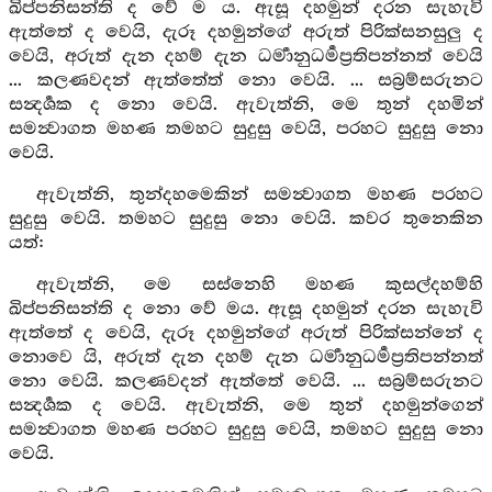
ඛිප්පනිසන්ති ද වේ ම ය. ඇසූ දහමුන් දරන සැහැවි
ඇත්තේ ද වෙයි, දැරූ දහමුන්ගේ අරුත් පිරික්සනසුලු ද
වෙයි, අරුත් දැන දහම් දැන ධර්‍මානුධර්‍මප්‍රතිපන්නත් වෙයි
... කලණවදන් ඇත්තේත් නො වෙයි. ... සබ්‍රම්සරුනට
සන්‍දර්‍ශක ද නො වෙයි. ඇවැත්නි, මෙ තුන් දහමින්
සමන්‍වාගත මහණ තමහට සුදුසු වෙයි, පරහට සුදුසු නො
වෙයි.
ඇවැත්නි, තුන්දහමෙකින් සමන්‍වාගත මහණ පරහට
සුදුසු වෙයි. තමහට සුදුසු නො වෙයි. කවර තුනෙකින
යත්:
ඇවැත්නි, මෙ සස්නෙහි මහණ කුසල්දහම්හි
ඛිප්පනිසන්ති ද නො වේ මය. ඇසූ දහමුන් දරන සැහැවි
ඇත්තේ ද වෙයි, දැරූ දහමුන්ගේ අරුත් පිරික්සන්නේ ද
නොවෙ යි, අරුත් දැන දහම් දැන ධර්‍මානුධර්‍මප්‍රතිපන්නත්
නො වෙයි. කලණවදන් ඇත්තේ වෙයි. ... සබ්‍රම්සරුනට
සන්‍දර්‍ශක ද වෙයි. ඇවැත්නි, මෙ තුන් දහමුන්ගෙන්
සමන්‍වාගත මහණ පරහට සුදුසු වෙයි, තමහට සුදුසු නො
වෙයි.