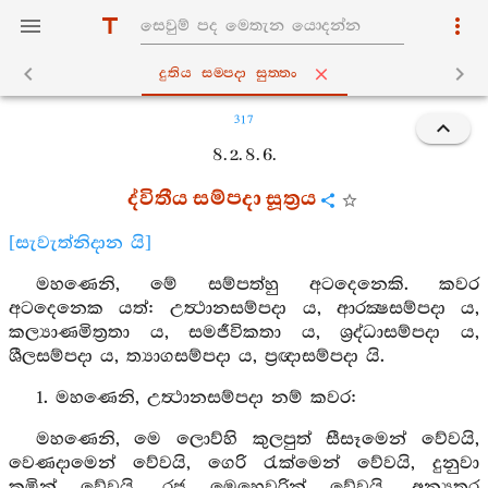
දුතිය සම‍්පදා සුත‍්තං
317
8. 2. 8. 6.
ද්විතීය සම්පදා සූත්‍රය
[සැවැත්නිදාන යි]
මහණෙනි, මේ සම්පත්හු අටදෙනෙකි. කවර
අටදෙනෙක යත්: උත්‍ථානසම්පදා ය, ආරක්‍ෂසම්පදා ය,
කල්‍යාණමිත්‍රතා ය, සමජීවිකතා ය, ශ්‍රද්ධාසම්පදා ය,
ශීලසම්පදා ය, ත්‍යාගසම්පදා ය, ප්‍රඥාසම්පදා යි.
1. මහණෙනි, උත්‍ථානසම්පදා නම් කවර:
මහණෙනි, මෙ ලොව්හි කුලපුත් සීසෑමෙන් වේවයි,
වෙණදාමෙන් වේවයි, ගෙරි රැක්මෙන් වේවයි, දුනුවා
කමින් වේවයි, රජ මෙහෙවරින් වේවයි, අන්‍යතර