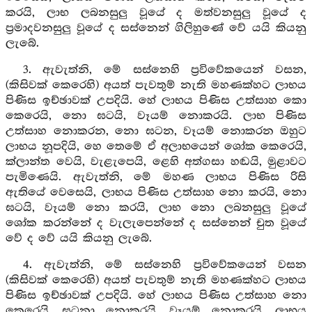
කරයි, ලාභ ලබනසුලු වූයේ ද මත්වනසුලු වූයේ ද
ප්‍රමාදවනසුලු වූයේ ද සස්නෙන් ගිලිහුණේ වේ යයි කියනු
ලැබේ.
3. ඇවැත්නි, මේ සස්නෙහි ප්‍රවිවේකයෙන් වසන,
(කිසිවක් කෙරෙහි) අයත් පැවතුම් නැති මහණක්හට ලාභය
පිණිස ඉච්ඡාවක් උපදියි. හේ ලාභය පිණිස උත්සාහ කො
කෙරෙයි, නො ඝටයි, වෑයම් නොකරයි. ලාභ පිණිස
උත්සාහ නොකරන, නො ඝටන, වෑයම් නොකරන ඔහුට
ලාභය නූපදියි, හෙ තෙමේ ඒ අලාභයෙන් ශෝක කෙරෙයි,
ක්ලාන්ත වෙයි, වැළැපෙයි, ළෙහි අත්ගසා හඬයි, මුළාවට
පැමිණෙයි. ඇවැත්නි, මේ මහණ ලාභය පිණිස රිසි
ඇතියේ වෙසෙයි, ලාභය පිණිස උත්සාහ නො කරයි, නො
ඝටයි, වෑයම් නො කරයි, ලාභ නො ලබනසුලු වූයේ
ශෝක කරන්නේ ද වැලැපෙන්නේ ද සස්නෙන් චුත වූයේ
වේ ද වේ යයි කියනු ලැබේ.
4. ඇවැත්නි, මේ සස්නෙහි ප්‍රවිවේකයෙන් වසන
(කිසිවක් කෙරෙහි) අයත් පැවතුම් නැති මහණක්හට ලාභය
පිණිස ඉච්ඡාවක් උපදියි. හේ ලාභය පිණිස උත්සාහ නො
කෙරෙයි, ඝටනා නොකරයි, වෑයම් නොකරයි. ලාභය