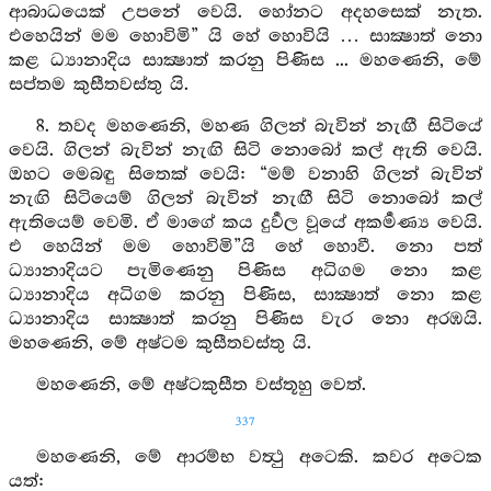
ආබාධයෙක් උපනේ වෙයි. හෝනට අදහසෙක් නැත.
එහෙයින් මම හොවිමි” යි හේ හොවියි … සාක්‍ෂාත් නො
කළ ධ්‍යානාදිය සාක්‍ෂාත් කරනු පිණිස ... මහණෙනි, මේ
සප්තම කුසීතවස්තු යි.
8. තවද මහණෙනි, මහණ ගිලන් බැවින් නැඟී සිටියේ
වෙයි. ගිලන් බැවින් නැඟි සිටි නොබෝ කල් ඇති වෙයි.
ඔහට මෙබඳු සිතෙක් වෙයි: “මම් වනාහි ගිලන් බැවින්
නැඟි සිටියෙම් ගිලන් බැවින් නැඟී සිටි නොබෝ කල්
ඇතියෙම් වෙමි. ඒ මාගේ කය දුර්‍වල වූයේ අකර්‍මණ්‍ය වෙයි.
එ හෙයින් මම හොවිමි”යි හේ හොවී. නො පත්
ධ්‍යානාදියට පැමිණෙනු පිණිස අධිගම නො කළ
ධ්‍යානාදිය අධිගම කරනු පිණිස, සාක්‍ෂාත් නො කළ
ධ්‍යානාදිය සාක්‍ෂාත් කරනු පිණිස වැර නො අරඹයි.
මහණෙනි, මේ අෂ්ටම කුසීතවස්තු යි.
මහණෙනි, මේ අෂ්ටකුසීත වස්තූහු වෙත්.
337
මහණෙනි, මේ ආරම්භ වත්‍ථු අටෙකි. කවර අටෙක
යත්: