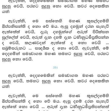
ඇවැත්නි, දෙදහමෙකින් සමන්‍වාගත මහණ තමහට
සුදුසු වෙයි, පරහට සුදුසු නො වෙයි. කවර දෙකෙකින
යත්:
ඇවැත්නි, මෙ සස්නෙහි මහණ කුසල්දහම්හි
ඛිප්පනිසන්ති ද නො වේ මය. ඇසූ දහමුන් දරන සැහැවි
ඇත්තේත් වෙයි, දැරූ දහමුන්ගේ අරුත් පිරික්සන
සුල්ලේත් වෙයි, අරුත් දැන දහම් දැන ධර්‍මානුධර්‍මප්‍රතිපන්න
ද වෙයි, කලණවදන් ඇත්තේ ද නො වෙයි ...
සබ්‍රම්සරුනට ... සන්‍දර්‍ශක ද නො වෙයි. ඇවැත්නි, මේ
දෙදහමින් සමන්‍වාගත මහණ තමහට සුදුසු වෙයි, පරහට
සුදුසු නො වෙයි.
331
ඇවැත්නි, දෙදහමෙකින් සමන්‍වාගත මහණ පරහට
සුදුසු වෙයි, තමහට සුදුසු නො වෙයි. කවර දෙකෙකින
යත්:
ඇවැත්නි, මෙ සස්නෙහි මහණ කුසල්දහම්හි
ඛිප්පනිසන්ති ද නො වේ මය. ඇසූ දහම් දරන සැහැවි
ඇත්තේ නො වෙයි ... අරුත් දැන ධර්‍මානුධර්‍මප්‍රතිපන්නත්