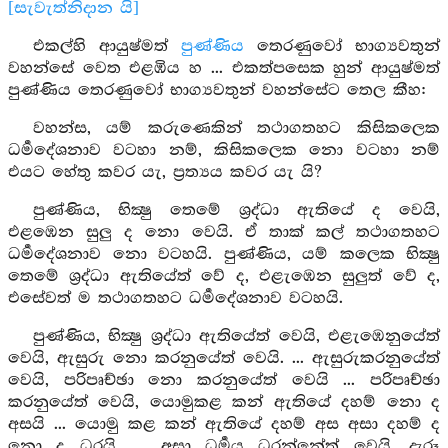
[සැවැත්නිදාන යි]
එකල්හි ආයුෂ්මත්
පුණ්ණිය
තෙරණුවෝ භාග්‍යවතුන්
වහන්සේ වෙත එළඹිය හ ... එකත්පසෙක හුන් ආයුෂ්මත්
පුණ්ණිය තෙරණුවෝ භාග්‍යවතුන් වහන්සේට තෙල කීහ:
වහන්ස, යම් කරුණෙකින් තථාගතහට කිසිකලෙක
ධර්‍මදේශනාව වටහා නම්, කිසිකලෙක නො වටහා නම්
එයට හේතු කවර යැ, ප්‍රත්‍යය කවර යැ යි?
පුණ්ණිය, භික්‍ෂු තෙමේ ශ්‍රද්ධා ඇතියේ ද වෙයි,
එළඹෙන සුලු ද නො වෙයි. ඒ තාක් කල් තථාගතහට
ධර්‍මදේශනාව නො වටහයි. පුණ්ණිය, යම් කලෙක භික්‍ෂු
තෙමේ ශ්‍රද්ධා ඇතියේත් වේ ද, එළැඹෙන සුලුත් වේ ද,
එසේවත් ම තථාගතහට ධර්‍මදේශනාව වටහයි.
පුණ්ණිය, භික්‍ෂු ශ්‍රද්ධා ඇතියේත් වෙයි, එළැඹෙනුයේත්
වෙයි, ඇසුරු නො කරනුයේත් වෙයි. ... ඇසුරුකරනුයේත්
වෙයි, පරිපෘච්ඡා නො කරනුයේත් වෙයි ... පරිපෘච්ඡා
කරනුයේත් වෙයි, යොමුකළ කන් ඇතියේ දහම් නො ද
අසයි ... යොමු කළ කන් ඇතියේ දහම් අස අසා දහම් ද
නො ද ධරයි. ... අසා ධර්‍මය ධරන්නේත් වෙයි. දැරූ