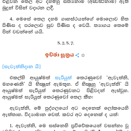
එළවන තෙල අට දහම්හු සත්‍යනාම (අන්‍වර්‍ත්‍ථනාම) ඇති
බුදුන් විසින් වදාරන ලදී.
4. මෙසේ තෙල දහම ගෘහස්ථයන්ගේ මොලොව හිත
පිණිස ද පරලොව සුව පිණිස ද වෙයි. ත්‍යාගය තෙමේ
පින් වඩන්නේ යයි.
8. 2. 8. 7.
ඉච්ඡා සූත්‍රය
[සැවැත්නිදාන යි]
එකල්හි ආයුෂ්මත්
සැරියුත්
තෙරණුවෝ ‘ඇවැත්නි,
මහණෙනි’ යි භික්‍ෂූන් ඇමතූහ. ඒ භික්‍ෂූහු ‘ඇවැත්නි’ යි
ආයුෂ්මත් සැරියුත් තෙරණුවනට පිළිවදන් ඇස්වූහ.
ආයුෂ්මත් සැරියුත් තෙරණුවෝ තෙල කීහ:
ඇවැත්නි, මේ පුද්ගලයෝ අට දෙනෙක් ලෝකයෙහි
ඇත්තාහ. විද්‍යාමාන වෙත්. කවර අට දෙනෙක් ද යත්:
1. ඇවැත්නි, මෙ සස්නෙහි ප්‍රවිවේකයෙන් වසන්නා වූ