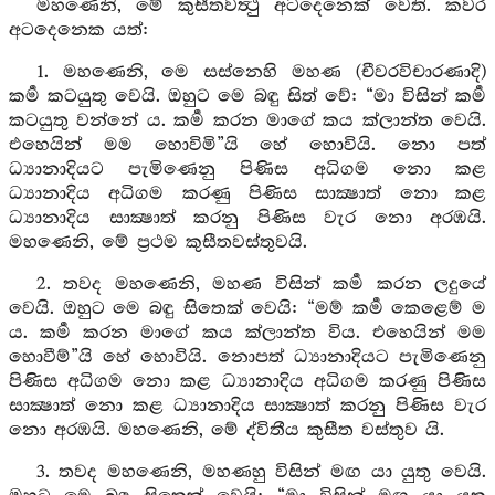
මහණෙනි, මේ කුසීතවත්‍ථු අටදෙනෙක් වෙති. කවර
අටදෙනෙක යත්:
1. මහණෙනි, මෙ සස්නෙහි මහණ (චීවරවිචාරණාදි)
කර්‍ම කටයුතු වෙයි. ඔහුට මෙ බඳු සිත් වේ: “මා විසින් කර්‍ම
කටයුතු වන්නේ ය. කර්‍ම කරන මාගේ කය ක්ලාන්ත වෙයි.
එහෙයින් මම හොවිමි”යි හේ හොවියි. නො පත්
ධ්‍යානාදියට පැමිණෙනු පිණිස අධිගම නො කළ
ධ්‍යානාදිය අධිගම කරණු පිණිස සාක්‍ෂාත් නො කළ
ධ්‍යානාදිය සාක්‍ෂාත් කරනු පිණිස වැර නො අරඹයි.
මහණෙනි, මේ ප්‍රථම කුසීතවස්තුවයි.
2. තවද මහණෙනි, මහණ විසින් කර්‍ම කරන ලදුයේ
වෙයි. ඔහුට මෙ බඳු සිතෙක් වෙයි: “මම් කර්‍ම කෙළෙම් ම
ය. කර්‍ම කරන මාගේ කය ක්ලාන්ත විය. එහෙයින් මම
හොවීම්”යි හේ හොවියි. නොපත් ධ්‍යානාදියට පැමිණෙනු
පිණිස අධිගම නො කළ ධ්‍යානාදිය අධිගම කරණු පිණිස
සාක්‍ෂාත් නො කළ ධ්‍යානාදිය සාක්‍ෂාත් කරනු පිණිස වැර
නො අරඹයි. මහණෙනි, මේ ද්විතීය කුසීත වස්තුව යි.
3. තවද මහණෙනි, මහණහු විසින් මඟ යා යුතු වෙයි.