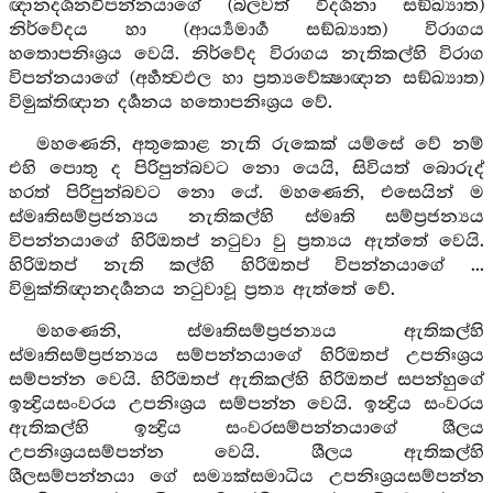
ඥානදර්‍ශනවිපන්නයාගේ (බලවත් විදර්‍ශනා සඞ්ඛ්‍යාත)
නිර්වේදය හා (ආර්‍ය්‍යමාර්‍ග සඞ්ඛ්‍යාත) විරාගය
හතොපනිඃශ්‍රය වෙයි. නිර්වේද විරාගය නැතිකල්හි විරාග
විපන්නයාගේ (අර්‍හත්‍වඵල හා ප්‍රත්‍යවේක්‍ෂාඥාන සඞ්ඛ්‍යාත)
විමුක්තිඥාන දර්‍ශනය හතොපනිඃශ්‍රය වේ.
මහණෙනි, අතුකොළ නැති රුකෙක් යම්සේ වේ නම්
එහි පොතු ද පිරිපුන්බවට නො යෙයි, සිවියත් බොරුද්
හරත් පිරිපුන්බවට නො යේ. මහණෙනි, එසෙයින් ම
ස්මෘතිසම්ප්‍රජන්‍යය නැතිකල්හි ස්මෘති සම්ප්‍රජන්‍යය
විපන්නයාගේ හිරිඔතප් නටුවා වු ප්‍රත්‍යය ඇත්තේ වෙයි.
හිරිඔතප් නැති කල්හි හිරිඔතප් විපන්නයාගේ ...
විමුක්තිඥානදර්‍ශනය නටුවාවූ ප්‍රත්‍ය ඇත්තේ වේ.
මහණෙනි, ස්මෘතිසම්ප්‍රජන්‍යය ඇතිකල්හි
ස්මෘතිසම්ප්‍රජන්‍යය සම්පන්නයාගේ හිරිඔතප් උපනිඃශ්‍රය
සම්පන්න වෙයි. හිරිඔතප් ඇතිකල්හි හිරිඔතප් සපන්හුගේ
ඉන්‍ද්‍රියසංවරය උපනිඃශ්‍රය සම්පන්න වෙයි. ඉන්‍ද්‍රිය සංවරය
ඇතිකල්හි ඉන්‍ද්‍රිය සංවරසම්පන්නයාගේ ශීලය
උපනිඃශ්‍රයසම්පන්න වෙයි. ශීලය ඇතිකල්හි
ශීලසම්පන්නයා ගේ සම්‍යක්සමාධිය උපනිඃශ්‍රයසම්පන්න