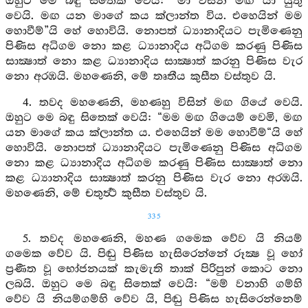
ඔහුට මෙ බඳු සිතෙක් වෙයි: “මා විසින් මඟ යා යුතු
වෙයි. මඟ යන මාගේ කය ක්ලාන්ත විය. එහෙයින් මම
හොවීම්”යි හේ හොවියි. නොපත් ධ්‍යානාදියට පැමිණෙනු
පිණිස අධිගම නො කළ ධ්‍යානාදිය අධිගම කරණු පිණිස
සාක්‍ෂාත් නො කළ ධ්‍යානාදිය සාක්‍ෂාත් කරනු පිණිස වැර
නො අරඹයි. මහණෙනි, මේ තෘතීය කුසීත වස්තුව යි.
4. තවද මහණෙනි, මහණහු විසින් මඟ ගියේ වෙයි.
ඔහුට මෙ බඳු සිතෙක් වෙයි: “මම මඟ ගියෙම් වෙමි, මඟ
යන මාගේ කය ක්ලාන්ත ය. එහෙයින් මම හොවීම්“යි හේ
හොවියි. නොපත් ධ්‍යානාදියට පැමිණෙනු පිණිස අධිගම
නො කළ ධ්‍යානාදිය අධිගම කරණු පිණිස සාක්‍ෂාත් නො
කළ ධ්‍යානාදිය සාක්‍ෂාත් කරනු පිණිස වැර නො අරඹයි.
මහණෙනි, මේ චතුර්‍ත්‍ථ කුසීත වස්තුව යි.
335
5. තවද මහණෙනි, මහණ ගමෙක වේව යි නියම්
ගමෙක වේව යි. පිඬු පිණිස හැසිරෙන්නේ රූක්‍ෂ වූ හෝ
ප්‍රණීත වූ භෝජනයක් කැමැති තාක් පිරිපුන් කොට නො
ලබයි. ඔහුට මෙ බඳු සිතෙක් වෙයි: “මම් වනාහි ගම්හි
වේව යි නියම්ගම්හි වේව යි, පිඬු පිණිස හැසිරෙන්නෙම්