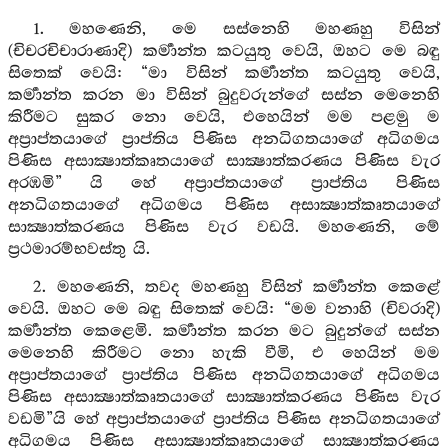
1. මහණෙනි, මෙ සස්නෙහි මහණහු විසින්
(චිචරචිචාරාණාදි) කර්‍මාන්ත කටයුතු වෙයි, ඔහට මෙ බඳු
සිතෙක් වෙයි: “මා විසින් කර්‍මාන්ත කටයුතු වෙයි,
කර්‍මාන්ත කරන මා විසින් බුදුවරුන්ගේ සස්න මෙනෙහි
කිරීමට සුකර නො වෙයි, එහෙයින් මම පළමු ම
අප්‍රාප්තයාගේ ප්‍රාප්තිය පිණිස අනධිගතයාගේ අධිගමය
පිණිස අසාක්‍ෂාත්කෘතයාගේ සාක්‍ෂාත්කරණය පිණිස වැර
අරඹමි” යි හේ අප්‍රාප්තයාගේ ප්‍රාප්තිය පිණිස
අනධිගතයාගේ අධිගමය පිණිස අසාක්‍ෂාත්කෘතයාගේ
සාක්‍ෂාත්කරණය පිණිස වැර වඩයි. මහණෙනි, මේ
ප්‍රථමාරම්භවස්තු යි.
2. මහණෙනි, තවද මහණහු විසින් කර්‍මාන්ත කෙළේ
වෙයි. ඔහට මෙ බඳු සිතෙක් වෙයි: “මම වනාහි (චිවරාදි)
කර්‍මාන්ත කෙළෙමි. කර්‍මාන්ත කරන මට බුදුන්ගේ සස්න
මෙනෙහි කිරීමට නො හැකි වීමි, එ හෙයින් මම
අප්‍රාප්තයාගේ ප්‍රාප්තිය පිණිස අනධිගතයාගේ අධිගමය
පිණිස අසාක්‍ෂාත්කෘතයාගේ සාක්‍ෂාත්කරණය පිණිස වැර
වඩමි”යි හේ අප්‍රාප්තයාගේ ප්‍රාප්තිය පිණිස අනධිගතයාගේ
අධිගමය පිණිස අසාක්‍ෂාත්කෘතයාගේ සාක්‍ෂාත්කරණය