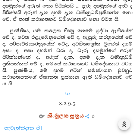
දහමුන්ගේ අරුත් නො පිරික්සයි ... දැරූ දහමුන්ගේ අර්‍ත්‍ථ ද
පිරික්සයි අරුත් දැන දහම් දැන ධර්‍මානුධර්‍මප්‍රතිපන්න නො
වේ. ඒ තාක් තථාගතහට ධර්‍මදේශනාව නො වටහ යි.
පුණ්ණිය, යම් කලෙක භික්‍ෂු තෙමේ ශ්‍රද්ධා ඇතියේත්
වේ ද, වෙත එළැඹෙනුයේත් වේ ද, ඇසුරු කරනුයේත් වේ
ද, පරිපෘච්ඡාකරනුයේත් වේද, අවහිතශ්‍රෝත වූයේත් දහම්
අසා ද, අසා දහමත් ධරා ද, ධැරූ දහමුන්ගේ අරුත්
පිරික්සන්නේ ද, අරුත් දැන, දහම් දැන ධර්‍මානුධර්‍ම
ප්‍රතිපන්නත් වේ ද, මෙසේ තථාගතහට ධර්‍මදේශනාව වටහ
යි. පුණ්ණිය, මේ දහම් අටින් සමන්‍වාගත වූවහුට
තථාගතයන්ගේ ඒකාන්ත ප්‍රතිභාන ඇති ධර්‍මදේශනාව වේ
ය යි.
345
8. 2. 9. 3.
කිංමූලක සූත්‍රය
[සැවැත්නිදාන යි]