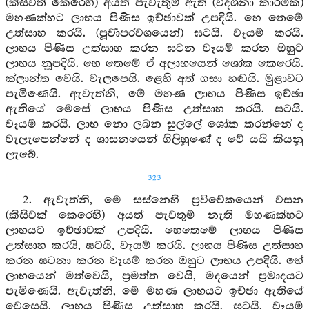
(කිසිවත් කෙරෙහි) අයත් පැවැතුම් ඇති (විදර්‍ශනා කාර්මික)
මහණක්හට ලාභය පිණිස ඉච්ඡාවක් උපදියි. හෙ තෙමේ
උත්සාහ කරයි. (පූර්‍වාපරවශයෙන්) ඝටයි. වෑයම් කරයි.
ලාභය පිණිස උත්සාහ කරන ඝටන වෑයම් කරන ඔහුට
ලාභය නූපදියි. හෙ තෙමේ ඒ අලාභයෙන් ශෝක කෙරෙයි.
ක්ලාන්ත වෙයි. වැලපෙයි. ළෙහි අත් ගසා හඬයි. මුළාවට
පැමිණෙයි. ඇවැත්නි, මේ මහණ ලාභය පිණිස ඉච්ඡා
ඇතියේ මෙසේ ලාභය පිණිස උත්සාහ කරයි. ඝටයි.
වෑයම් කරයි. ලාභ නො ලබන සුල්ලේ ශෝක කරන්නේ ද
වැලැපෙන්නේ ද ශාසනයෙන් ගිලිහුණේ ද වේ යයි කියනු
ලැබේ.
323
2. ඇවැත්නි, මෙ සස්නෙහි ප්‍රවිවේකයෙන් වසන
(කිසිවක් කෙරෙහි) අයත් පැවතුම් නැති මහණක්හට
ලාභයට ඉච්ඡාවක් උපදියි. හෙතෙමේ ලාභය පිණිස
උත්සාහ කරයි, ඝටයි, වෑයම් කරයි. ලාභය පිණිස උත්සාහ
කරන ඝටනා කරන වෑයම් කරන ඔහුට ලාභය උපදියි. හේ
ලාභයෙන් මත්වෙයි, ප්‍රමත්ත වෙයි, මදයෙන් ප්‍රමාදයට
පැමිණෙයි. ඇවැත්නි, මේ මහණ ලාභයට ඉච්ඡා ඇතියේ
වෙසෙයි, ලාභය පිණිස උත්සාහ කරයි, ඝටයි, වෑයම්