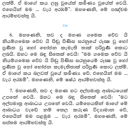
ලත්මි. ඒ මාගේ කය ලඝු වූයේත් කර්‍මණ්‍ය වූයේත් වෙයි.
එහෙයින් මම ... වැර අරඹමි”. මහණෙනි, මේ පඤ්චම
ආරම්භවස්තු යි.
339
6. මහණෙනි, තව ද මහණ ගමෙක වේව යි
නියම්ගමෙක වේව යි පිඬු පිණිස සරනුයේ රූක්‍ෂ වූ හෝ
ප්‍රණීත වූ හෝ භෝජන කැමැති තාක් පරිපූර්‍ණ කොට
ලබයි. ඔහට මෙ බඳු සිතෙක් වෙයි: “මම ගමෙක වේව යි
නියම්ගමෙක වේව යි පිඬු පිණිස සරනුයෙම් රූක්‍ෂ වූ හෝ
ප්‍රණීත වූ හෝ භෝජන කැමැතිතාක් පරිපූර්‍ණ කොට ලත්මි.
ඒ මාගේ කය බලවත් වූයේ කර්‍මණ්‍ය වේ. එහෙයින් මම ...
වැර අරඹමි”. මහණෙනි, මේ ෂෂ්ඨ ආරම්භවස්තු යි.
7. මහණෙනි, තව ද මහණ හට අල්පමාත්‍ර ආබාධයෙක්
උපනේ වෙයි. ඔහට මෙ බඳු සිතෙක් වෙයි: “මට
අල්පමාත්‍ර ආබාධය උපනේ වෙයි. යම්හෙයකින් මාගේ මේ
ආබාධය වැඩේ නම් තෙල කරුණ විද්‍යාමාන වේ,
එහෙයින් මම පළමුම ... වැර අරඹමි”. මහණෙනි, මේ
සප්තම ආරම්භවස්තු යි.