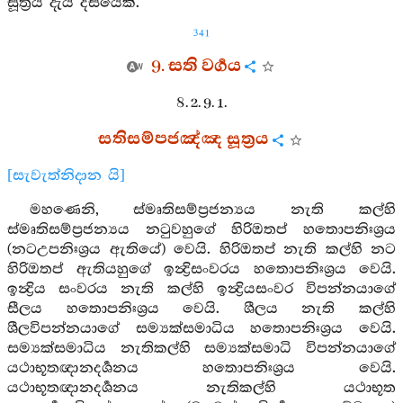
සූත්‍රය දැයි දසයෙකි.
341
9. සති වර්‍ගය
8. 2. 9. 1.
සතිසම්පජඤ්ඤ සූත්‍රය
[සැවැත්නිදාන යි]
මහණෙනි, ස්මෘතිසම්ප්‍රජන්‍යය නැති කල්හි
ස්මෘතිසම්ප්‍රජන්‍යය නටුවහුගේ හිරිඔතප් හතොපනිඃශ්‍රය
(නටඋපනිඃශ්‍රය ඇතියේ) වෙයි. හිරිඔතප් නැති කල්හි නට
හිරිඔතප් ඇතියහුගේ ඉන්‍ද්‍රිසංවරය හතොපනිඃශ්‍රය වෙයි.
ඉන්‍ද්‍රිය සංවරය නැති කල්හි ඉන්‍ද්‍රියසංවර විපන්නයාගේ
සීලය හතොපනිඃශ්‍රය වෙයි. ශීලය නැති කල්හි
ශීලවිපන්නයාගේ සම්‍යක්සමාධිය හතොපනිඃශ්‍රය වෙයි.
සම්‍යක්සමාධිය නැතිකල්හි සම්‍යක්සමාධි විපන්නයාගේ
යථාභූතඥානදර්‍ශනය හතොපනිඃශ්‍රය වෙයි.
යථාභූතඥානදර්‍ශනය නැතිකල්හි යථාභූත