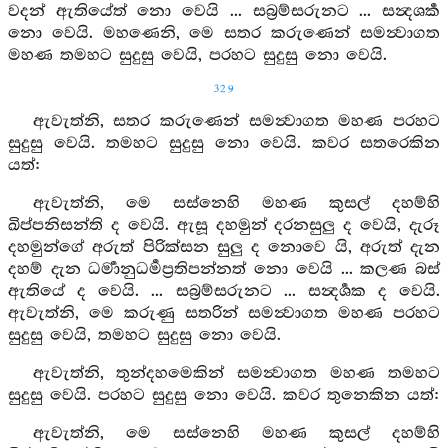
වදන් ඇතියේත් නො වෙයි ... සබ්‍රම්සරුනට ... සන්‍දශර්‍ක
නො වෙයි. මහණෙනි, මෙ සතර කරුණෙන් සමන්‍වාගත
මහණ තමහට සුදුසු වෙයි, පරහට සුදුසු නො වෙයි.
329
ඇවැත්නි, සතර කරුණෙන් සමන්‍වාගත මහණ පරහට
සුදුසු වෙයි. තමහට සුදුසු නො වෙයි. කවර සතරෙකින
යත්:
ඇවැත්නි, මෙ සස්නෙහි මහණ කුසල් දහම්හි
ඛිප්පනිසන්ති ද වෙයි. ඇසූ දහමුන් දරනසුලු ද වෙයි, දැරූ
දහමුන්ගේ අරුත් පිරික්සන සුලු ද නොවෙ යි, අරුත් දැන
දහම් දැන ධර්‍මානුධර්‍මප්‍රතිපන්නත් නො වෙයි ... කලණ බස්
ඇතියේ ද වෙයි. ... සබ්‍රම්සරුනට ... සන්‍දර්‍ශක ද වෙයි.
ඇවැත්නි, මෙ කරුණු සතරින් සමන්‍වාගත මහණ පරහට
සුදුසු වෙයි, තමහට සුදුසු නො වෙයි.
ඇවැත්නි, තුන්දහමෙකින් සමන්‍වාගත මහණ තමහට
සුදුසු වෙයි. පරහට සුදුසු නො වෙයි. කවර තුනෙකින යත්:
ඇවැත්නි, මෙ සස්නෙහි මහණ කුසල් දහම්හි