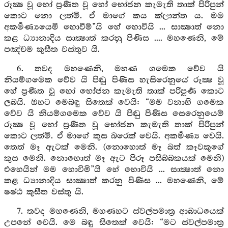
රූක්‍ෂ වූ හෝ ප්‍රණීත වූ හෝ භෝජන කැමැති තාක් පිරිපුන්
කොට නො ලත්මි. ඒ මාගේ කය ක්ලාන්ත ය. මම
අකර්‍මණ්‍යයෙමි හොවීම්”යි හේ හොවියි ... සාක්‍ෂාත් නො
කළ ධ්‍යානාදිය සාක්‍ෂාත් කරනු පිණිස .... මහණෙනි, මේ
පඤ්චම කුසීත වස්තුව යි.
6. තවද මහණෙනි, මහණ ගමෙක වේව යි
නියම්ගමෙක වේව යි පිඬු පිණිස හැසිරෙනුයේ රූක්‍ෂ වූ
හේ ප්‍රණීත වූ හෝ භෝජන කැමැති තාක් පරිපූර්‍ණ කොට
ලබයි. ඔහට මෙබඳු සිතෙක් වෙයි: “මම වනාහි ගමෙක
වේව යි නියම්ගමෙක වේව යි පිඬු පිණිස සෙරෙනුයෙම්
රූක්‍ෂ වූ හෝ ප්‍රණීත වූ භෝජන කැමැති තාක් පිරිපුන්
කොට ලත්මි. ඒ මාගේ කුස බරෙක් වෙයි. අකර්‍මණ්‍ය වෙයි.
තෙත් මෑ ඇටක් මෙනි. (නොහොත් මෑ බත් කෑවකුගේ
කුස මෙනි. නොහොත් මෑ ඇට පිරූ පසිබ්බකයක් මෙනි)
එහෙයින් මම හොවිමි”යි හේ හොවියි ... සාක්‍ෂාත් නො
කළ ධ්‍යානාදිය සාක්‍ෂාත් කරනු පිණිස ... මහණෙනි, මේ
ෂෂ්ඨ කුසීත වස්තු යි.
7. තවද මහණෙනි, මහණහට ස්වල්පමාත්‍ර ආබාධයෙක්
උපනේ වෙයි. මෙ බඳු සිතෙක් වෙයි: “මට ස්වල්පමාත්‍ර