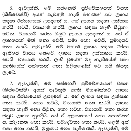
6. ඇවැත්නි, මේ සස්නෙහි ප්‍රවිවේකයෙන් වසන
(කිසිවෙක්හි) අයත් පැවතුම් නැති මහණක් හට ලාභය
සඳහා ඊප්සායෙක් උපදනේ ය. හේ ලාභය සඳහා උත්සාහ
කරයි, ඝටයි, ව්‍යායාම කරයි. ලාභය සඳහා නැඟී සිටුනා,
ඝටන, ව්‍යායාම් කරන ඔහුට ලාභය උපදනේ ය. හේ ඒ
ලාභයෙන් මත් නො වෙයි, පමා නො වෙයි, ප්‍රමාදයට
නො යෙයි. ඇවැත්නි, මේ මහණ ලාභය සඳහා ඊප්සා
ඇතියේ වාසය කෙරේ. ලාභය සඳහා උත්සාහය කරයි,
ඝටයි, ව්‍යායාම කරයි. ලාභී වූයේත් මද නැතියේත් පමා
නැතියේත් සස්නෙන් නො ගිලිහුණේත් වේ යයි කියනු
ලැබේ.
7. ඇවැත්නි, මෙ සස්නෙහි ප්‍රවිවේකයෙන් වසන
(කිසිවෙක්හි) අයත් පැවතුම් නැති මහණක්හට ලාභය
සඳහා ඊප්සායෙක් උපදනේ ය. හේ ලාභය සඳහා උත්සාහ
නො කරයි, නො ඝටයි, ව්‍යායාම නො කරයි. ලාභය
සඳහා නැඟී නො සිටුන, නො ඝටන, ව්‍යායාම් නො කරන
ඔහුට ලාභය නූපදියි. හේ ඒ අලාභයෙන් නො සොස්නේ
ය, ක්ලාන්ත නො කරයි, පරිදේවනා නො කරයි, ළෙහි අත්
ගසා නො හඬයි, මුළාවට නො පැමිණෙයි. ඇවැත්නි, මේ