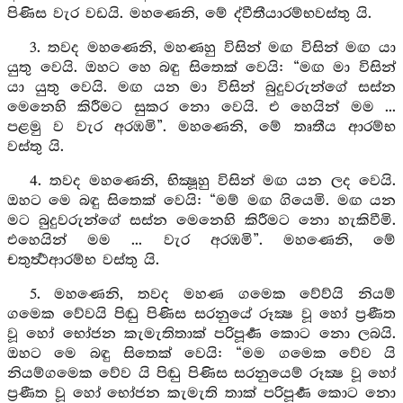
පිණිස වැර වඩයි. මහණෙනි, මේ ද්වීතීයාරම්භවස්තු යි.
3. තවද මහණෙනි, මහණහු විසින් මඟ විසින් මඟ යා
යුතු වෙයි. ඔහට හෙ බඳු සිතෙක් වෙයි: “මඟ මා විසින්
යා යුතු වෙයි. මඟ යන මා විසින් බුදුවරුන්ගේ සස්න
මෙනෙහි කිරීමට සුකර නො වෙයි. එ හෙයින් මම ...
පළමු ව වැර අරඹමි”. මහණෙනි, මේ තෘතීය ආරම්භ
වස්තු යි.
4. තවද මහණෙනි, භික්‍ෂූහු විසින් මඟ යන ලද වෙයි.
ඔහට මෙ බඳු සිතෙක් වෙයි: “මම් මඟ ගියෙමි. මඟ යන
මට බුදුවරුන්ගේ සස්න මෙනෙහි කිරීමට නො හැකිවීමි.
එහෙයින් මම ... වැර අරඹමි”. මහණෙනි, මේ
චතුර්‍ත්‍ථආරම්භ වස්තු යි.
5. මහණෙනි, තවද මහණ ගමෙක වේව්යි නියම්
ගමෙක වේවයි පිඬු පිණිස සරනුයේ රූක්‍ෂ වූ හෝ ප්‍රණීත
වූ හෝ භෝජන කැමැතිතාක් පරිපූර්‍ණ කොට නො ලබයි.
ඔහට මෙ බඳු සිතෙක් වෙයි: “මම ගමෙක වේව යි
නියම්ගමෙක වේව යි පිඬු පිණිස සරනුයෙම් රූක්‍ෂ වූ හෝ
ප්‍රණීත වූ හෝ භෝජන කැමැති තාක් පරිපූර්‍ණ කොට නො