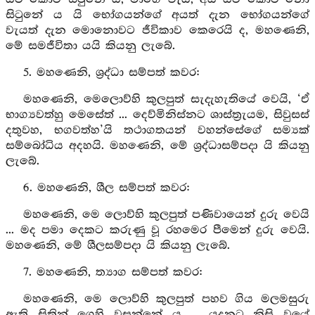
සිටුනේ ය යි භෝගයන්ගේ අයත් දැන භෝගයන්ගේ
වැයත් දැන මොනොවට ජීවිකාව කෙරෙයි ද, මහණෙනි,
මේ සමජීවිතා යයි කියනු ලැබේ.
5. මහණෙනි, ශ්‍රද්ධා සම්පත් කවර:
මහණෙනි, මෙලොව්හි කුලපුත් සැදැහැතියේ වෙයි, ‘ඒ
භාග්‍යවත්හු මෙසේත් ... දෙව්මිනිස්නට ශාස්ත්‍රැයම, සිවුසස්
දතුවහ, භගවත්හ’යි තථාගතයන් වහන්සේගේ සම්‍යක්
සම්බෝධිය අදහයි. මහණෙනි, මේ ශ්‍රද්ධාසම්පදා යි කියනු
ලැබේ.
6. මහණෙනි, ශීල සම්පත් කවර:
මහණෙනි, මෙ ලොව්හි කුලපුත් පණිවායෙන් දුරු වෙයි
... මද පමා දෙකට කරුණු වූ රහමෙර පීමෙන් දුරු වෙයි.
මහණෙනි, මේ ශීලසම්පදා යි කියනු ලැබේ.
7. මහණෙනි, ත්‍යාග සම්පත් කවර:
මහණෙනි, මෙ ලොව්හි කුලපුත් පහව ගිය මලමසුරු
ඇති සිතින් ගෙහි වසන්නේ ය ... යදනට නිසි වූයේ