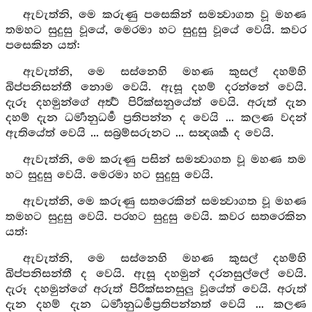
ඇවැත්නි, මෙ කරුණු පසෙකින් සමන්‍වාගත වූ මහණ
තමහට සුදුසු වූයේ, මෙරමා හට සුදුසු වූයේ වෙයි. කවර
පසෙකින යත්:
ඇවැත්නි, මෙ සස්නෙහි මහණ කුසල් දහම්හි
ඛිප්පනිසන්තී නොම වෙයි. ඇසූ දහම් දරන්නේ වෙයි.
දැරූ දහමුන්ගේ අර්‍ත්‍ථ පිරික්සනුයේත් වෙයි. අරුත් දැන
දහම් දැන ධර්‍මානුධර්‍ම ප්‍රතිපන්න ද වෙයි ... කලණ වදන්
ඇතියේත් වෙයි ... සබ්‍රම්සරුනට ... සන්‍දශර්‍ක ද වෙයි.
ඇවැත්නි, මෙ කරුණු පසින් සමන්‍වාගත වූ මහණ තම
හට සුදුසු වෙයි. මෙරමා හට සුදුසු වෙයි.
ඇවැත්නි, මෙ කරුණු සතරෙකින් සමන්‍වාගත වූ මහණ
තමහට සුදුසු වෙයි. පරහට සුදුසු වෙයි. කවර සතරෙකින
යත්:
ඇවැත්නි, මෙ සස්නෙහි මහණ කුසල් දහම්හි
ඛිප්පනිසන්තී ද වෙයි. ඇසූ දහමුන් දරනසුල්ලේ වෙයි.
දැරූ දහමුන්ගේ අරුත් පිරික්සනසුලු වූයේත් වෙයි. අරුත්
දැන දහම් දැන ධර්‍මානුධර්‍මප්‍රතිපන්නත් වෙයි ... කලණ