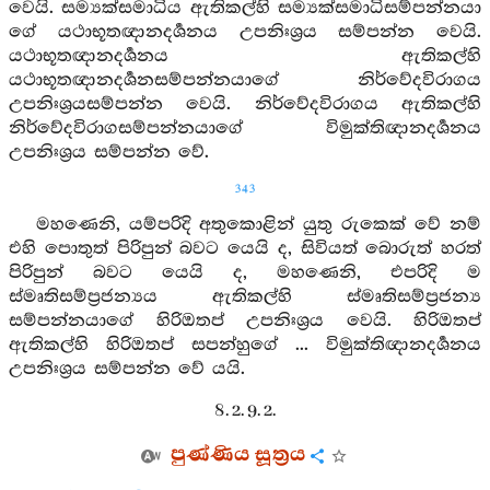
වෙයි. සම්‍යක්සමාධිය ඇතිකල්හි සම්‍යක්සමාධිසම්පන්නයා
ගේ යථාභූතඥානදර්‍ශනය උපනිඃශ්‍රය සම්පන්න වෙයි.
යථාභූතඥානදර්‍ශනය ඇතිකල්හි
යථාභූතඥානදර්‍ශනසම්පන්නයාගේ නිර්වේදවිරාගය
උපනිඃශ්‍රයසම්පන්න වෙයි. නිර්වේදවිරාගය ඇතිකල්හි
නිර්වේදවිරාගසම්පන්නයාගේ විමුක්තිඥානදර්‍ශනය
උපනිඃශ්‍රය සම්පන්න වේ.
343
මහණෙනි, යම්පරිදි අතුකොළින් යුතු රුකෙක් වේ නම්
එහි පොතුත් පිරිපුන් බවට යෙයි ද, සිවියත් බොරුත් හරත්
පිරිපුන් බවට යෙයි ද, මහණෙනි, එපරිදි ම
ස්මෘතිසම්ප්‍රජන්‍යය ඇතිකල්හි ස්මෘතිසම්ප්‍රජන්‍ය
සම්පන්නයාගේ හිරිඔතප් උපනිඃශ්‍රය වෙයි. හිරිඔතප්
ඇතිකල්හි හිරිඔතප් සපන්හුගේ ... විමුක්තිඥානදර්‍ශනය
උපනිඃශ්‍රය සම්පන්න වේ යයි.
8. 2. 9. 2.
පුණ්ණිය සූත්‍රය