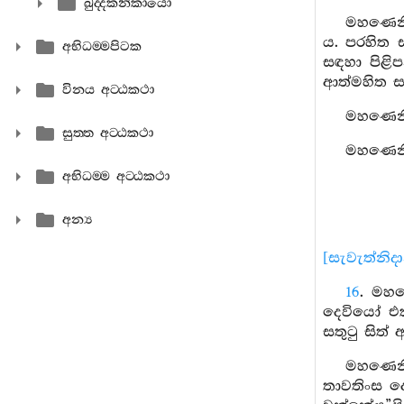
ඛුද‍්දකනිකායො
මහණෙනි,
ය. පරහිත 
අභිධම‍්මපිටක
සඳහා පිළි
ආත්මහිත ස
විනය අට‍්ඨකථා
මහණෙනි,
සුත‍්ත අට‍්ඨකථා
මහණෙනි,
අභිධම‍්ම අට‍්ඨකථා
අන්‍ය
[සැවැත්නිද
16
. මහණ
දෙවියෝ එක
සතුටු සිත්
මහණෙනි
තාවතිංස ද