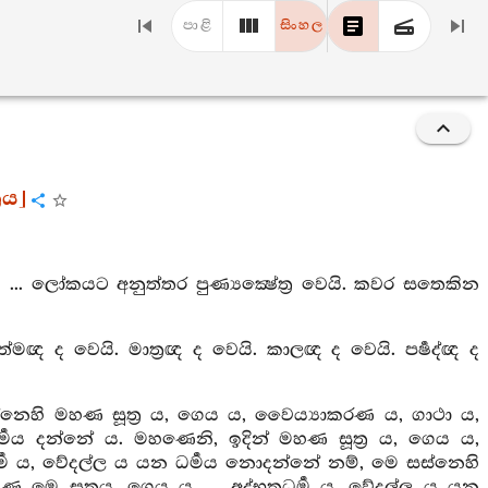
පාළි
සිංහල
රය]
.. ලෝකයට අනුත්තර පුණ්‍යක්‍ෂේත්‍ර වෙයි. කවර සතෙකින
්මඥ ද වෙයි. මාත්‍රඥ ද වෙයි. කාලඥ ද වෙයි. පර්‍ෂද්ඥ ද
ෙහි මහණ සූත්‍ර ය, ගෙය ය, වෛය්‍යාකරණ ය, ගාථා ය,
්‍මය දන්නේ ය. මහණෙනි, ඉදින් මහණ සූත්‍ර ය, ගෙය ය,
්‍ම ය, වේදල්ල ය යන ධර්‍මය නොදන්නේ නම්, මෙ සස්නෙහි
ෙ සූත්‍රය, ගෙය ය, ... අද්භූතධර්‍ම ය, වේදල්ල ය යන