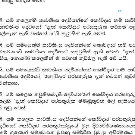
සතුටු සිතැති වෙත්.
451
 යම් කලෙක්හි තාවතිංස දෙවියන්ගේ කෝවිදාර නම් පාරිච්
තාවතිංස දෙවියෝ “දැන් කෝවිදාර පරසතුරුක හටගත් 
මල්කැන් ඇති වන්නේ ය”යි තුටු සිත් ඇති වෙත්.
, යම් සමයෙක්හි තාවතිංස දෙවියන්ගේ කොවිළාර නම් පරස
සමයෙහි තාවතිංස දෙවියෝ සතුටුසිත් ඇති වෙත්: “දැන් 
 විය, නොබෝ කලෙකින් ම හටගත් කුඩ්මල ඇති වේ යයි.
 යම් සමයෙක්හි තාවතිංස දෙවියන්ගේ කෝවිදාර නම් පාරිච
ාවතිංස දෙවියෝ “කෝවිදාර පරසතුරුක දැන් හටගත් කුඩ්
 වන්නාහ.
, යම් කලෙක තවුතිසාවැසි දෙවියන්ගේ කෝවිදාර පරසතුරු
කල්හි “දැන් කෝවිදාර පරසතුරුක මිණිමුතුවන මල් ඇ
 තුටු වෙත්.
, යම් කලෙක තාවතිංස දෙවියන්ගේ කෝවිදාර පරසතුරුක සර
ෙවියෝ කෝවිදාර පරසතුරුක්හුගේ මුල දිව්‍යවර්‍ෂගණනාය
ස්කම් ගුණෙන් සමන්‍වාගත වූවාහු සමර්පිත වූවාහු අභිරමණය කෙ