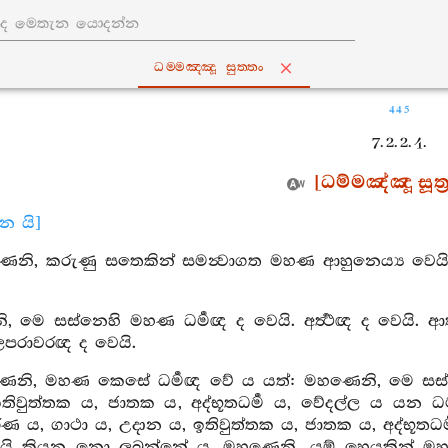
ධම‍්මඤ‍්ඤූ සුත‍්තං
445
7. 2. 2. 4.
[ධම්මඤ්ඤූ සූත්‍
ාන යි]
ෙනි, කරුණු සතෙකින් සමන්‍වාගත මහණ ආහුනෙය්‍ය වෙයි .
 මෙ සස්නෙහි මහණ ධර්‍මඥ ද වෙයි. අර්‍ත්‍ථඥ ද වෙයි. ආත
ගලපරාවරඥ ද වෙයි.
ණෙනි, මහණ කෙසේ ධර්‍මඥ වේ ය යත්: මහණෙනි, මෙ සස්න
තිවුත්තක ය, ජාතක ය, අද්භූතධර්‍ම ය, වේදල්ල ය යන ධර
ණ ය, ගාථා ය, උදාන ය, ඉතිවුත්තක ය, ජාතක ය, අද්භූතධර
ැයි කියනු නො ලබන්නේ ය. මහණෙනි, යම් හෙයකින් මහණ ම