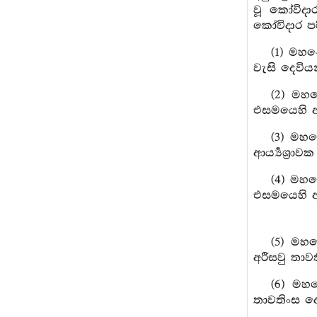
වූ කෝවිදා
කෝවිදාර පර
(1) මහණ
වැසි දෙවිය
(2) මහ
එසමයෙහි අර
(3) මහණ
ආර්‍ය්‍යශ්
(4) මහණ
එසමයෙහි ආර
(5) මහණ
අරීසවු තාව
(6) මහණ
තාවතිංස දෙ