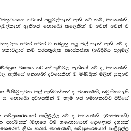
ඡත්‍රවෘක්‍ෂය හටගත් පලුමල්කැන් ඇති වේ නම්, මහණෙනි,
පලුමල්කැන් ඇතියේ නොබෝ කලෙකින් ම වෙන් වෙන් ව
තුරුක වෙන් වෙන් ව බෙදුනු පලු මල් කැන් ඇති වේ ද,
කොවිළාර නම් පරසතුරුක ක්‍ෂාරකජාත (බෙදීගිය පලුමල්
්ඡත්‍රක වෘක්‍ෂය හටගත් කුඩ්මල ඇතියේ වේ ද, මහණෙනි,
මල ඇතියේ නොබෝ දවසෙකින් ම මිණිබුන් මලින් යුතුවේ
ක මිණිමුතුවන මල් ඇතිවන්නේ ද, මහණෙනි, තවුතිසාවැසි
තියේ ය, නොබෝ දවසෙකින් ම හැම සේ මොනොවට පිපියේ
්‍වප්‍රකාරයෙන් පාලිඵුල්ල වේ ද, මහණෙනි, (එසමයෙහි)
ෙන් සාරමසක් (මනුෂ්‍ය වර්‍ෂ ගණනායෙන් දොළොස් දහසක්
රෙත්. ක්‍රීඩා කරත්. මහණෙනි, සර්‍වප්‍රකාරයෙන් පාලිඵුල්ල