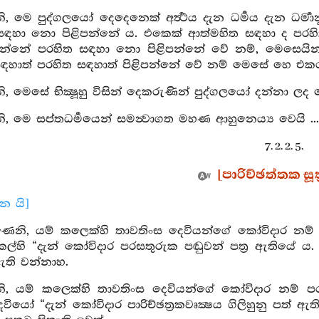
 මෙ පුද්ගලයෝ දෙදෙනෙක් අර්‍ත්‍ථය දැන ධර්‍මය දැන ධර්‍මා
සඳහා නො පිළිපන්නේ ය. එකෙක් ආත්මහිත සඳහා ද පරහිත
පන්නේ පරහිත සඳහා නො පිළිපන්නේ වේ නම්, මෙසෙයින් 
ඳහාත් පරහිත සඳහාත් පිළිපන්නේ වේ නම් මෙසේ හෙ එකරු
 මෙසේ භික්‍ෂූහු විසින් දෙකරුණින් පුද්ගලයෝ දන්නා ල
 මෙ සප්තධර්‍මයෙන් සමන්‍වාගත මහණ ආහුනෙය්‍ය වෙයි ... ල
7. 2. 2. 5.
[පාරිච්ඡත්තක සූත්
ාන යි]
ෙනි, යම් කලෙක්හි තාවතිංස දෙවියන්ගේ කෝවිදාර නම්
ල්හි “දැන් කෝවිදාර පරසතුරුක පඬුවන් පත්‍ර ඇතියේ 
 ඇති වන්නාහ.
, යම් කලෙක්හි තාවතිංස දෙවියන්ගේ කෝවිදාර නම් ප
ෙවියෝ “දැන් කෝවිදාර පාරිච්ඡත්‍රකවෘක්‍ෂය ගිලිහුනු 