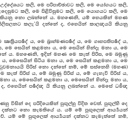
ද්දේශයට කලි, මෙ පරිපාච්ඡාවට කලි, මෙ යෝගයට කලි,
දෙසුමට කලි, මෙ පිළිවිසුමට කලි, මෙ යොගයට කලි, මෙ
ි කියනු නො ලබන්නේ ය. මහණෙනි, යම් හෙයකින් මහණ
ිලිසලනට කලැ’යි දන්නේ ද, එහෙයින් කාලඥයයි කියනු
ියපර්‍ෂද් ය, මෙ බ්‍රාහ්මණපර්‍ෂද් ය, මෙ ගෘහපතිපර්‍ෂද් ය,
නා ය, මෙ සෙයින් කළමනා ය, මෙ සෙයින් හින්දෑ මනා ය, මෙ
දන්නේ ය. මහණෙනි, ඉදින් මහණ මෙ කැත් පිරිස, මෙ බමුණු
මනා ය, මෙසෙයින් සිටිය මනා ය, මෙ සෙයින් කළමනා ය, මෙ
 වුවමනායයි පිරිස් නො දන්නේ නම්, මේ සස්නෙහි (මහණ)
ත් පිරිස් ය, මේ බමුණු පිරිස් ය, මේ ගැහැවි පිරිස් ය,
ය මනා ය, මෙසෙයින් කළමනා ය, මෙසෙයින් හින්දෑ මනා ය,
, එහෙයින් පර්‍ෂද්ඥ යි කියනු ලබන්නේ ය. මෙසේ ධර්‍මඥ
සින් දෙ පරිදියෙකින් පුඟුල්හු විදිත වෙත්. පුඟුල්හි දෙ
න් දක්නට නො කැමතියේ ය. යම් මේ පුඟුලෙක් ආර්‍ය්‍යයන්
යම් මේ පුඟුලෙක් ආර්‍ය්‍යයන් දක්නට කැමැත්තේ නම්,