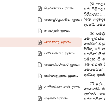
(5) කා
හිරොත‍්තප‍්ප සුත‍්තං
මෙ පිළිසල
පිලිසලනට
‘මෙ උද්දේ
සත‍්තසුරියුග‍්ගමන සුත‍්තං
ලැබේ. මෙසේ
නගරූපම සුත‍්තං
(6) පර්‍
මෙ ශ්‍රමණප
ධම‍්මඤ‍්ඤූ සුත‍්තං
සෙයින් බිණ
පිරිස, මෙ 
පාරිච‍්ඡත‍්තක සුත‍්තං
සෙයින් හි
පර්‍ෂද්ඥ ය
මේ මහණ පි
සක‍්කාරගරුකාර සුත‍්තං
මෙසෙයින් 
අර්‍ත්‍ථඥ ආ
භාවනානුයුත‍්ත සුත‍්තං
(7) පුද
අග‍්ගික‍්ඛන්‍ධොපම සුත‍්තං
දෙනෙකි. එක
දක්නට නො 
සුනෙත‍්තසුත‍්තං
මෙසෙයින් 