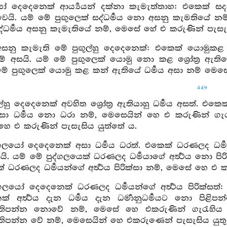
යෝ දෙදෙනෙක් ආර්‍ය්‍යයන් දක්නා කැමැත්තාහ: එකෙක්
ෙයි. යම් මේ පුඟුලෙක් සද්ධර්‍මය නො අසනු කැමතියේ න
ද්ධර්‍මය අසනු කැමැතියේ නම්, මෙසේ හේ එ කරුණින් පැසැ
අසනු කැමැති මේ පුඟුල්හු දෙදෙනෙක්: එකෙක් යොමුක
් අසයි. යම් මේ පුඟුලෙක් යොමු නො කළ ශ්‍රෝත්‍ර ඇතිය
 මේ පුඟුලෙක් යොමු කළ කන් ඇතියේ ධර්‍මය අසා නම් මෙසේ
449
ල්හු දෙදෙනෙක් අවහිත ශ්‍රෝත්‍ර ඇතියාහු ධර්‍මය අසත්. එක
අසා ධර්‍මය නො ධරා නම්, මෙසෙයින් හෙ එ කරුණින් ගැරැහ
හෙ එ කරුණින් පැසැසිය යුත්තේ ය.
ගලයෝ දෙදෙනෙක් අසා ධර්‍මය ධරත්. එකෙක් ධරණලද ධර්‍මයාගේ 
යි. යම් මේ පුද්ගලයෙක් ධරණලද ධර්‍මයාගේ අර්‍ත්‍ථය නො පි
් ධරණලද ධර්‍මයන්ගේ අර්‍ත්‍ථය පිරික්සා නම්, මෙසේ හෙ එ 
ගලයෝ දෙදෙනෙක් ධරණලද ධර්‍මයන්ගේ අර්‍ත්‍ථය පිරික්සත්: එක
් අර්‍ත්‍ථය දැන ධර්‍මය දැන ධර්‍මානුධර්‍මයට නො පිළිප
්‍මප්‍රතිපන්න නොවේ නම්, මෙසේ හෙ එකරුණින් ගැරැහිය ය
්‍මප්‍රතිපන්න වේ නම්, මෙසෙයින් හෙ එකරුණෙන් පැසැසිය යුතු