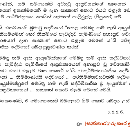
ෙනි, යම් සමයෙක්හි අරීසවු ආස්‍රවයන්ගේ ක්‍ෂයෙන් අනාස
නයෙන් ඉහාත්මයෙහි ම දැන සාක්‍ෂාත් කොට එයට එළැඹ ව
් පාරිච්ඡත්‍රකය සෙයින් හැමසේ පාලිඵුල්ල (පිපුනේ) වේ.
 එසමයෙහි බූමාටු දෙවියෝ “තෙල මෙබඳු නම් ඇති ආයුෂ්මත
ියම්ගමින් හෝ නික්මියේ පැවිද්දට පැමිණියේ අනාස්‍රව චේතෝ
ානයෙන් දැන සාක්‍ෂාත් කොට එළැඹ වෙසේ ය”යි ශබ්ද
ාජික දේවයෝ ශබ්දානුශ්‍රාවණය කරත්.
ඳු නම් ඇති ආයුෂ්මත්හුගේ මෙබඳු නම් ඇති සද්ධිවිහාර
 පැවිද්දට පැමිණියේ ආස්‍රවක්‍ෂයෙන් අනාස්‍රව වූ චේතෝවිම
 කොට එයට එළැඹ වාස කෙරේ ය’යි. චාතුර්ම්මහාරාජික දෙව
යෝ ... නිම්මාණරති දේවයෝ ... පරනිම්මිතවසවත්ති දේවය
යුෂ්මත්හුගේ මෙබඳු නම් ඇති සද්ධිවිහාරික වූ ආයුෂ්මත
ස්‍රවක්‍ෂයෙන් ... සාක්‍ෂාත් කොට එළඹ වෙසේ වෙයි.
කෙණෙහි, එ මොහෙතෙහි බඹලොව හිම් කොට ශබ්දය උස් ව න
7. 2. 2. 6.
[සක්කාරගරුකාර සූ