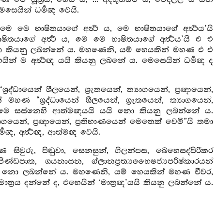
සෙයින් ධර්‍මඥ වෙයි.
ෙ භාෂිතයාගේ අර්‍ත්‍ථ ය, මෙ භාෂිතයාගේ අර්‍ත්‍ථය’යි
යාගේ අර්‍ත්‍ථ ය, මෙ මෙ භාෂිතයාගේ අර්‍ත්‍ථය’යි එ එ
යි නො කියනු ලබන්නේ ය. මහණෙනි, යම් හෙයකින් මහණ එ එ
ෙයින් ම අර්‍ත්‍ථඥ යයි කියනු ලබනේ ය. මෙසෙයින් ධර්‍මඥ ද
යෙන් ශීලයෙන්, ශ්‍රැතයෙන්, ත්‍යාගයෙන්, ප්‍රඥායෙන්,
ණ “ශ්‍රද්ධායෙන් ශීලයෙන්, ශ්‍රැතයෙන්, ත්‍යාගයෙන්,
ම් මෙ සස්නෙහි ආත්මඥයයි යයි නො කියනු ලබන්නේ ය.
ාගයෙන්, ප්‍රඥායෙන්, ප්‍රතිභාණයෙන් මෙතෙක් වෙමි”යි තමා
, අර්‍ත්‍ථඥ, ආත්මඥ වෙයි.
වුරු, පිඬුවා, සෙනසුන්, ගිලන්පස, බෙහෙසද්පිරිකර
්ඩපාත, ශයනාසන, ග්ලානප්‍රත්‍යභෛෂජ්‍යපරිෂ්කාරයන්
නු නො ලබන්නේ ය. මහණෙනි, යම් හෙයකින් මහණ චීවර,
 මාත්‍රය දන්නේ ද, එහෙයින් ‘මාත්‍රඥ’යයි කියනු ලබන්නේ ය.