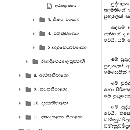
පුද්ගල
අරකසුත‍්තං
කැමතියේ ව
පුඟුලෙක් ස
3. විනය වග‍්ගො
සදහම් 
4. සමණවග‍්ගො
ඇතියේ දහම
වෙයි. යම්
5 ආහුනෙය්‍යවග‍්ගො
මේ පුඟු
රාගාදිපෙය්‍යාලසුත‍්තානි
පුඟුලෙක් 
මෙසෙයින් 
8. අට‍්ඨකනිපාතො
මේ පුද්
9. නවකනිපාතො
නො පිරික්ස
මේ පුඟුලෙක
10. දසකනිපාතො
මේ පුද්
වෙයි. එකෙක
11. එකාදසකො නිපාතො
ධර්‍මානුධර
ධර්‍මානුධර