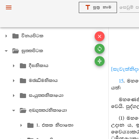
සූත්‍ර නාම
විනයපිටක
සුත‍්තපිටක
දීඝනිකාය
[සැවැත්නිද
මජ‍්ඣිමනිකාය
15
. මහණ
යත්:
සංයුත‍්තනිකායො
මහණෙනි,
වෙයි. පුද්
අඞ‍්ගුත‍්තරනිකායො
(1) මහ
උදාන ය, ඉ
1. එකක නිපාතො
වෛය්‍යාකර
ධර්‍මඥයෙක