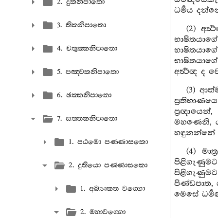
2. දුකනිපාතො
ධර්‍මය දන්
3. තිකනිපාතො
(2) අර්
භාෂිතයාගේ
4. චතුක‍්කනිපාතො
භාෂිතයාගේ
භාෂිතයාගේ 
අර්‍ත්‍ථඥ ද ව
5. පඤ‍්චකනිපාතො
(3) ආත්
6. ඡක‍්කනිපාතො
ප්‍රතිභාණ
ප්‍රඥායෙන
7. සත‍්තකනිපාතො
මහණෙනි, යම
හඳුනන්නේ ද
1. පඨමො පණ‍්ණාසකො
(4) මා
පිළිගැණුම
2. දුතියො පණ‍්ණාසකො
පිළිගැණුම
පිණ්ඩපාත, 
1. අබ්‍යාකත වග‍්ගො
මෙසේ ධර්‍මඥ
2. මහාවග‍්ගො