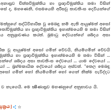
්‍රව චිත්තවිමුක්තිය හා ප්‍රඥාවිමුක්තිය තමා විසින්
ෙසේ ද, මහණෙනි, එසමයෙහි අරීසවු තාවතිංස දෙවියන්ගේ
්හුගේ සද්ධිවිහාරික වූ මෙබඳු නම් ඇති ආයුෂ්මත් අසෝ
විමුක්තිය හා ප්‍රඥාවිමුක්තිය ඉහාත්මයෙහි ම තමා විසින්
ය අනුශ්‍රාවණය කරත්. බූමාටු දේවයන්ගේ ශබ්දය අසා
ික වූ ආයුෂ්මත් අසෝ ගමින් වේවයි, නියම්ගමින් වේවයි
ුක්තිය හා ප්‍රඥාවිමුක්තිය ඉහාත්මයෙහි ම තමා විසින් ...
ියන්ගේ ශබ්දය අසා තාවතිංස දේවයෝ ... යාම දේවයෝ ...
ෝ ... බ්‍රහ්මකායික දේවයෝ ශබ්දය අස්වත්. “තෙල මෙබඳු
් අසෝ ගමින් හෝ නියම්ගමින් හෝ ගෙන් නික්ම පැවිද්දට
ැගෙයි. මෙ ක්‍ෂීණාස්‍රව මහණහුගේ අනුභාවය යි.
ත්‍රය]