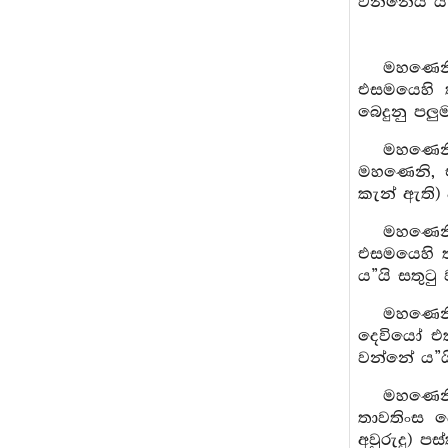
වන්නේය”යි 
මහණෙනි,
එසමයෙහි 
බෙදුනු පලු
මහණෙනි
මහණෙනි, එ
කැන් ඇති)
මහණෙනි,
එසමයෙහි ත
ය”යි සතුටු
මහණෙනි
දෙවියෝ එ
වන්නේ ය”යි
මහණෙනි
තාවතිංස ද
අවුරුදු) ප