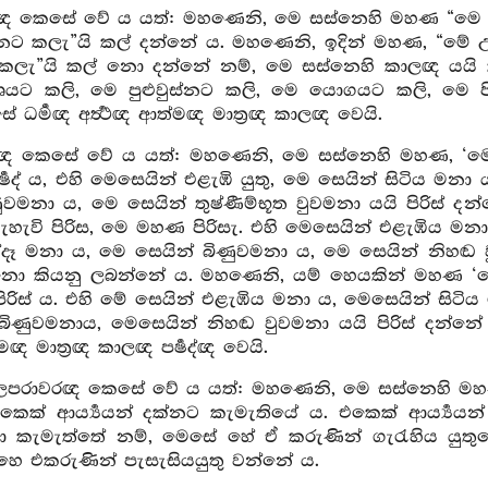
ලඥ කෙසේ වේ ය යත්: මහණෙනි, මෙ සස්නෙහි මහණ “මෙ උ
නට කලැ”යි කල් දන්නේ ය. මහණෙනි, ඉදින් මහණ, “මේ උ
 කලැ”යි කල් නො දන්නේ නම්, මෙ සස්නෙහි කාලඥ යය
ශයට කලි, මෙ පුළුවුස්නට කලි, මෙ යොගයට කලි, මෙ ප
 ධර්‍මඥ අර්‍ත්‍ථඥ ආත්මඥ මාත්‍රඥ කාලඥ වෙයි.
ෂද්ඥ කෙසේ වේ ය යත්: මහණෙනි, මෙ සස්නෙහි මහණ, ‘මෙ ක්‍ෂත්‍ර
ර්‍ෂද් ය, එහි මෙසෙයින් එළැඹි යුතු, මෙ සෙයින් සිටිය ම
ුවමනා ය, මෙ සෙයින් තුෂ්ණීම්භූත වුවමනා යයි පිරිස් 
ගැහැවි පිරිස, මෙ මහණ පිරිසැ. එහි මෙසෙයින් එළැඹිය 
න්දෑ මනා ය, මෙ සෙයින් බිණුවමනා ය, මෙ සෙයින් නිහඬ
ි නො කියනු ලබන්නේ ය. මහණෙනි, යම් හෙයකින් මහණ ‘මෙ කැ
රිස් ය. එහි මේ සෙයින් එළැඹිය මනා ය, මෙසෙයින් සිටි
බිණුවමනාය, මෙසෙයින් නිහඬ වුවමනා යයි පිරිස් දන්නේ ද
ත්මඥ මාත්‍රඥ කාලඥ පර්‍ෂද්ඥ වෙයි.
්ගලපරාවරඥ කෙසේ වේ ය යත්: මහණෙනි, මෙ සස්නෙහි මහණහු වි
ෙක් ආර්‍ය්‍යයන් දක්නට කැමැතියේ ය. එකෙක් ආර්‍ය්‍යය
කැමැත්තේ නම්, මෙසේ හේ ඒ කරුණින් ගැරැහිය යුතුවේ. 
හෙ එකරුණින් පැසැසියයුතු වන්නේ ය.