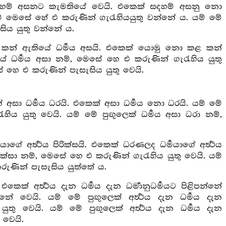
 සදහම් අසනට කැමතියේ වෙයි. එකෙක් සදහම් අසනු නො
ම් මෙසේ හේ එ කරුණින් ගැරැහියයුතු වන්නේ ය. යම් මේ
සිය යුතු වන්නේ ය.
ළ කන් ඇතියේ ධර්‍මය අසයි. එකෙක් යොමු නො කළ කන්
ේ ධර්‍මය අසා නම්, මෙසේ හෙ එ කරුණින් ගැරැහිය යුතු
 හෙ එ කරුණින් පැසැසිය යුතු වෙයි.
ෙක් අසා ධර්‍මය ධරයි. එකෙක් අසා ධර්‍මය නො ධරයි. යම් මේ
ිය යුතු වෙයි. යම් මේ පුඟුලෙක් ධර්‍මය අසා ධරා නම්,
අර්‍ත්‍ථය පිරික්සයි. එකෙක් ධරණලද ධර්‍මයාගේ අර්‍ත්‍ථය
රික්සා නම්, මෙසේ හෙ එ කරුණින් ගැරැහිය යුතු වෙයි. යම්
කරුණින් පැසැසිය යුත්තේ ය.
ෙක් අර්‍ත්‍ථය දැන ධර්‍මය දැන ධර්‍මානුධර්‍මයට පිළිපන්නේ
න්නේ වෙයි. යම් මේ පුඟුලෙක් අර්‍ත්‍ථය දැන ධර්‍මය දැන
ුතු වෙයි. යම් මේ පුඟුලෙක් අර්‍ත්‍ථය දැන ධර්‍මය දැන
 වෙයි.