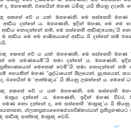
නේ ද, මහණෙනි, එහෙයින් මහණ ධර්‍මඥ යයි කියනු ලැබේ. මෙ
‍ත්‍ථඥ කෙසේ වේ ය යත්: මහණෙනි, මෙ සස්නෙහි මහණ මෙ ම
 අර්‍ත්‍ථය දන්නේ ය. මහණෙනි, ඉදින් මහණ, මෙ මෙ භාෂිත
 අර්‍ත්‍ථය නොදන්නේ නම්, මෙ සස්නෙහි අර්‍ත්‍ථඥයෙකැ’
ම අර්‍ත්‍ථය මෙ මෙ භාෂිතයාගේ අර්‍ත්‍ථය යි දන්නේ නම් එහ
ෙයි.
මඥ කෙසේ වේ ය යත්: මහණෙනි, මෙ සස්නෙහි මහණ “ශ්‍රද්ධා
යෙන් මෙ පමණයෙමි”යි තමා දන්නේ ය. මහණෙනි, ඉදින් මහ
්, ප්‍රතිභාණයෙන් මෙතෙක් වෙමි”යි තමා නොදන්නේ න
් හෙයකින් මහණ “ශ්‍රද්ධායෙන් ශීලයෙන්, ශ්‍රැතයෙන්, ත්‍ය
, එහෙයින් ම ‘ආත්මඥය’ යි කියනු ලබන්නේ ය. මෙසේ ධර්‍මඥ
ත්‍රඥ කෙසේ වේ ය යත්: මහණෙනි, මෙ සස්නෙහි මහණ සි
ට මාත්‍රය දන්නේ ය. මහණෙනි, ඉදින් මහණ චීවර, පිණ
ට පමණ නො දන්නේ ද, මෙ සස්නෙහි ‘මාත්‍රඥ’ය යි කිය
ශයනාසන, ග්ලානප්‍රත්‍යභෛෂජ්‍යපරිෂ්කාරයන් ප්‍රතිග්‍රහණයට
 අර්‍ත්‍ථඥ ආත්මඥ මාත්‍රඥ වෙයි.
447