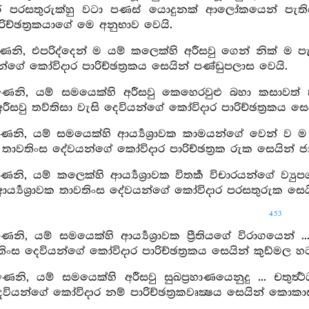
ර පරසතුරුක්හු වටා පණස් යොදුනක් ආලෝකයෙන් පැතිරග
ිච්ඡත්‍රකයාගේ මෙ අනුභාව වෙයි.
ෙනි, එපරිද්දෙන් ම යම් කලෙක්හි අරීසවු ගෙන් නික් ම ප
න්ගේ කෝවිදාර පාරිච්ඡත්‍රකය සෙයින් පණ්ඩුපලාස වෙයි.
ණෙනි, යම් සමයෙක්හි අරීසවු කෙහෙරවුළු බහා කසාවත්
ීසවු තව්තිසා වැසි දෙවියන්ගේ කෝවිදාර පාරිච්ඡත්‍රකය ස
ෙනි, යම් සමයෙක්හි ආර්‍ය්‍යශ්‍රාවක කාමයන්ගේ වෙන් ව 
‍රාවක තාවතිංස දේවයන්ගේ කෝවිදාර පාරිච්ඡත්‍රක රුක සෙයින්
ෙනි, යම් කලෙක්හි ආර්‍ය්‍යශ්‍රාවක විතර්‍ක විචාරයන්ගේ ව
්‍ය්‍යශ්‍රාවක තාවතිංස දේවයන්ගේ කෝවිදාර පරසතුරුක සෙ
453
ෙනි, යම් සමයෙක්හි ආර්‍ය්‍යශ්‍රාවක ප්‍රීතියගේ විරාගය
තිංස දෙවියන්ගේ කෝවිදාර පාරිච්ඡත්‍රකය සෙයින් කුඩ්මල 
ෙනි, යම් සමයෙක්හි අරීසවු සුඛප්‍රහාණයෙනුදු ... චතුර
වියන්ගේ කෝවිදාර නම් පාරිච්ඡත්‍රකවෘක්‍ෂය සෙයින් කොක