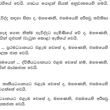
ියේ වෙයි. ගන්‍ධය යොදුන් සියක් අනුවාතයෙහි හමයි.
ැවිද්ද සඳහා සිතා ද, මහණෙනි, එසමයෙහි අරීසවු තව්තිසා
 හැඳ ගෙන නික්ම පැවිද්දට පැමිණියේ වේ ද, මහණෙනි,
ෙයින් ගුළුපත් (වැටුන කොළ) ඇතියේ වෙයි.
ම ... ප්‍රථමධ්‍යානයට එළැඹ වෙසේ ද, මහණෙනි, එසමයෙහි
 ජාලක ජාත වෙයි.
්‍යුපශමයෙන් ... ද්විතීයධ්‍යානයට එළඹ වෙසේ නම්, මහණෙනි,
යින් ඛාරකජාත වෙයි.
ෙන් ... තෘතීයධ්‍යානයට එළැඹ වෙසේ ද, මහණෙනි, එසමයෙහි
හටගත්තේ වෙයි.
්‍ත්‍ථධ්‍යානයට එළැඹ වෙසේ ද, මහණෙනි, එසමයෙහි අරීසවු
ාසකජාත වෙයි.