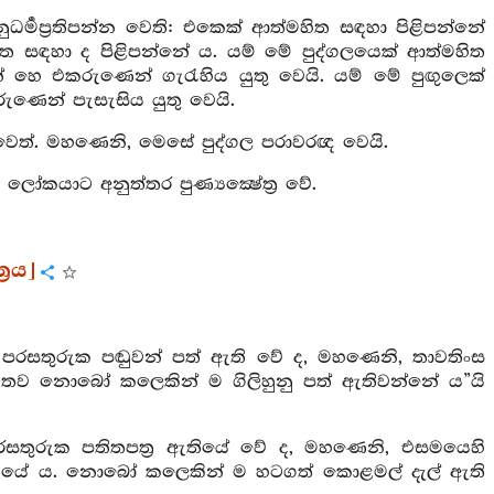
නුධර්‍මප්‍රතිපන්න වෙති: එකෙක් ආත්මහිත සඳහා පිළිපන්නේ
 සඳහා ද පිළිපන්නේ ය. යම් මේ පුද්ගලයෙක් ආත්මහිත
හෙ එකරුණෙන් ගැරැහිය යුතු වෙයි. යම් මේ පුඟුලෙක්
ණෙන් පැසැසිය යුතු වෙයි.
ද වෙත්. මහණෙනි, මෙසේ පුද්ගල පරාවරඥ වෙයි.
ෝකයාට අනුත්තර පුණ්‍යක්‍ෂේත්‍ර වේ.
‍රය]
 පරසතුරුක පඬුවන් පත් ඇති වේ ද, මහණෙනි, තාවතිංස
ය. තව නොබෝ කලෙකින් ම ගිලිහුනු පත් ඇතිවන්නේ ය”යි
රසතුරුක පතිතපත්‍ර ඇතියේ වේ ද, මහණෙනි, එසමයෙහි
පත් ඇතියේ ය. නොබෝ කලෙකින් ම හටගත් කොළමල් දැල් ඇති