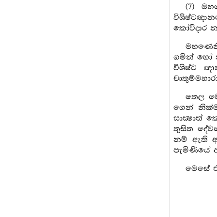
(7) මහණ
විශිෂ්ටඥා
කෝවිදාර නම
මහණෙනි,
ගමින් හෝ න
විශිෂ්ට ඥ
චාතුම්මහාර
තෙල මෙබ
ගෙන් නික්ම
සාක්‍ෂාත්
තුසිත දේව
නම් ඇති ආ
පැමිණියේ ආ
මෙසේ එ