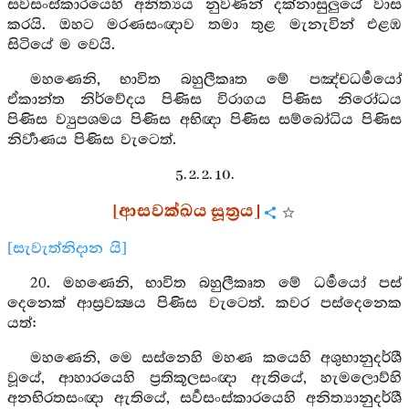
සර්‍වසංස්කාරයෙහි අනිත්‍යය නුවණින් දක්නාසුලුයේ වාස
කරයි. ඔහට මරණසංඥාව තමා තුළ මැනැවින් එළඹ
සිටියේ ම වෙයි.
මහණෙනි, භාවිත බහුලීකෘත මේ පඤ්චධර්‍මයෝ
ඒකාන්ත නිර්වේදය පිණිස විරාගය පිණිස නිරෝධය
පිණිස ව්‍යුපශමය පිණිස අභිඥා පිණිස සම්බෝධිය පිණිස
නිර්‍වාණය පිණිස වැටෙත්.
5. 2. 2. 10.
[ආසවක්ඛය සූත්‍රය]
[සැවැත්නිදාන යි]
20. මහණෙනි, භාවිත බහුලීකෘත මේ ධර්‍මයෝ පස්
දෙනෙක් ආස්‍රවක්‍ෂය පිණිස වැටෙත්. කවර පස්දෙනෙක
යත්:
මහණෙනි, මෙ සස්නෙහි මහණ කයෙහි අශුභානුදර්ශී
වූයේ, ආහාරයෙහි ප්‍රතිකූලසංඥා ඇතියේ, හැමලොව්හි
අනභිරතසංඥා ඇතියේ, සර්‍වසංස්කාරයෙහි අනිත්‍යානුදර්ශී