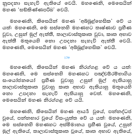
නූපදනා සැහැවි ඇතියේ වෙයි. මහණෙනි, මෙසෙයින්
මහණ ‘සඞ්කිණ්ණපරිඛ’ වෙයි.
මහණෙනි, කිසෙයින් මහණ ‘අබ්බූළ්හෙසික’ වේ ය
යත්: මහණෙනි, මෙ සස්නෙහි මහණහට තෘෂ්ණාව ප්‍රහීණ
වූවා, උසුන් මුල් ඇත්තී, තාලාවාස්තුකෘත වූවා, කෘත අභාව
ඇත්තී මතුයෙහි නො උපදනා සැහැවි ඇත්තී වෙයි.
මහණෙනි, මෙසෙයින් මහණ ‘අබ්බූළ්හෙසික’ වෙයි.
139
මහණෙනි, කිසෙයින් මහණ නිරග්ගළ වේ ය යත්:
මහණෙනි, මෙ සස්නෙහි මහණහට පඤ්චඕරම්භාගිය
සංයෝජනයෝ ප්‍රහීණ වූවාහු උසුන් මුල් ඇතියාහු
තාලාවාස්තුකෘත වූවාහු කෘත අභාව ඇතියාහු මතුයෙහි
නො උපදනා සැහැවි ඇතියාහු වෙත්. මහණෙනි,
මෙසෙයින් මහණ නිරග්ගළ වේ යයි.
මහණෙනි, කිසෙයින් මහණ ආර්‍ය්‍ය වූයේ, පන්නද්ධජ
වූයේ, පන්නභාර වූයේ විසංයුත්ත වේ ය යත්: මහණෙනි,
මෙ සස්නෙහි මහණහට අස්මිමානය ප්‍රහීණ වූයේ, උසුන්
මුල් ඇතියේ, තාලාවාස්තුකෘත වූයේ, කෘත අභාව ඇතියේ,