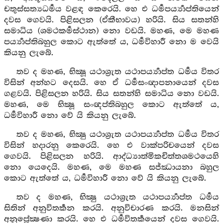
චතුස්සත්‍යධර්‍මය වළඳ කෙරෙයි. හෙ එ ධර්‍මපර්‍ය්‍යාප්තියෙන්
දවස ගෙවයි. පිළිසලන (ඒකීභාවය) හරියි. සිය සතන්හි
සමාධිය (ශමථකර්‍මස්ථාන) නො වඩයි. මහණ, මෙ මහණ
පර්‍ය්‍යාප්තිබහුල කොට ඇත්තේ ය, ධර්‍මවිහාරී නො ම වෙයි
කියනු ලැබේ.
තව ද මහණ, භික්‍ෂූ යථාශ්‍රැත යථාපර්‍ය්‍යාප්ත ධර්‍මය විතර
විසින් අන්හට දෙසයි. හෙ ඒ ධර්‍මසංඥාපනායෙන් දවස
ගළවයි. පිළිසලන හරියි. සිය සතන්හි සමාධිය නො වඩයි.
මහණ, මෙ භික්‍ෂූ සංඥප්තිබහුල කොට ඇත්තේ ය,
ධර්‍මවිහාරී නො වේ යි කියනු ලැබේ.
තව ද මහණ, භික්‍ෂු යථාශ්‍රැත යථාපර්‍ය්‍යාප්ත ධර්‍මය විතර
විසින් හදාරනු කෙරෙයි. හෙ එ වාක්පරිචයෙන් දවස
ගෙවයි. පිළිසලන හරියි. ආද්ධ්‍යාත්මිකචිත්තශමථයෙහි
නො යෙදෙයි. මහණ, මෙ මහණ සජ්ඣායනා බහුල
කොට ඇත්තේ ය, ධර්‍මවිහාරී නො වේ යි කියනු ලැබේ.
තව ද මහණ, භික්‍ෂු යථාශ්‍රැත යථාපර්‍ය්‍යාප්ත ධර්‍මය
සිතින් අනුවිතර්‍කන කරයි. අනුවිචාරණ කරයි. මනසින්
අනුප්‍රේක්‍ෂණා කරයි. හෙ එ ධර්‍මවිතර්‍කයෙන් දවස ගෙවයි.