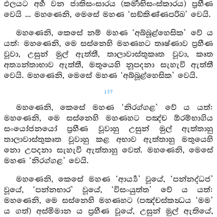
ඵලයට අර්‍හ වන ජාතිසංසාරය (කර්‍මාභිසංස්කාරය) ප්‍රහීණ
වෙයි ... මහණෙනි, මෙසේ මහණ ‘සඞ්කිණ්ණපරිඛ’ වෙයි.
මහණෙනි, කෙසේ නම් මහණ ‘අබ්බූළ්හෙසික’ වේ ය
යත්: මහණෙනි, මෙ සස්නෙහි මහණහට තෘෂ්ණාව ප්‍රහීණ
වූවා, උසුන් මුල් ඇත්තී, තාලාවාස්තුකෘත වූවා, කෘත
අත්‍යන්තාභාව ඇත්තී, මතුයෙහි නූපදනා සැහැවි ඇත්තී
වෙයි. මහණෙනි, මෙසේ මහණ ‘අබ්බූළ්හෙසික’ වෙයි.
137
මහණෙනි, කෙසේ මහණ ‘නිරග්ගළ’ වේ ය යත්:
මහණෙනි, මෙ සස්නෙහි මහණහට පඤ්ච ඕරම්භාගිය
සංයෝජනයෝ ප්‍රහීණ වූවාහු උසුන් මුල් ඇත්තාහු
තාලාවාස්තුකෘත වූවාහු කළ අභාව ඇත්තාහු මතුයෙහි
නො උපදනා සැහැවි ඇත්තාහු වෙත්. මහණෙනි, මෙසේ
මහණ ‘නිරග්ගළ’ වෙයි.
මහණෙනි, කෙසේ මහණ ‘ආර්‍ය්‍ය’ වූයේ, ‘පන්නද්ධජ’
වූයේ, ‘පන්නභාර’ වූයේ, ‘විසංයුත්ත’ වේ ය යත්:
මහණෙනි, මෙ සස්නෙහි මහණහට (පඤ්චස්කන්‍ධය ‘මම’
ය ගත්) අස්මිමාන ය ප්‍රහීණ වූයේ, උසුන් මුල් ඇතියේ,