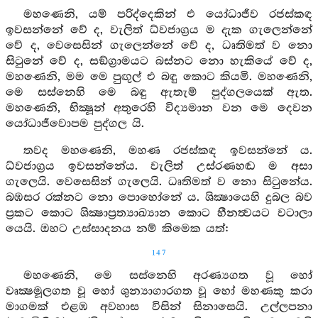
මහණෙනි, යම් පරිද්දෙකින් එ යෝධාජීව රජස්කඳ
ඉවසන්නේ වේ ද, වැලිත් ධ්වජාග්‍රය ම දැක ගැලෙන්නේ
වේ ද, වෙසෙසින් ගැලෙන්නේ වේ ද, ධෘතිමත් ව නො
සිටුනේ වේ ද, සඞ්ග්‍රාමයට බස්නට නො හැකියේ වේ ද,
මහණෙනි, මම මෙ පුඟුල් එ බඳු කොට කියමි. මහණෙනි,
මෙ සස්නෙහි මෙ බඳු ඇතැම් පුද්ගලයෙක් ඇත.
මහණෙනි, භික්‍ෂූන් අතුරෙහි විද්‍යමාන වන මෙ දෙවන
යෝධාජීවොපම පුද්ගල යි.
තවද මහණෙනි, මහණ රජස්කඳ ඉවසන්නේ ය.
ධ්වජාග්‍රය ඉවසන්නේය. වැලිත් උස්රණහඬ ම අසා
ගැලෙයි. වෙසෙසින් ගැලෙයි. ධෘතිමත් ව නො සිටුනේය.
බඹසර රක්නට නො පොහෝනේ ය. ශික්‍ෂායෙහි දුබල බව
ප්‍රකට කොට ශික්‍ෂාප්‍රත්‍යාඛ්‍යාන කොට හීනත්‍වයට වටාලා
යෙයි. ඔහට උස්සාදනය නම් කිමෙක යත්:
147
මහණෙනි, මෙ සස්නෙහි අරණ්‍යගත වූ හෝ
වෘක්‍ෂමූලගත වූ හෝ ශුන්‍යාගාරගත වූ හෝ මහණකු කරා
මාගමක් එළඹ අවහාස විසින් සිනාසෙයි. උල්ලපනා