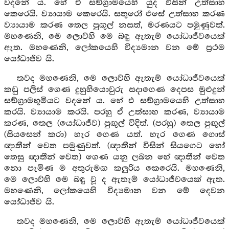
වදනේ ය. හේ එ සඞ්ග්‍රාමයෙහි යුද විසින් උත්සාහ
කෙරෙයි. ව්‍යායාම කෙරෙයි. සතුරෝ එසේ උත්සාහ කරණ
ව්‍යායාම කරණ තෙල පුඟුල් නසත්, මරණයට පමුණුවත්.
මහණෙනි, මෙ ලොව්හි මෙ බඳු ඇතැම් යෝධාජීවයෙක්
ඇත. මහණෙනි, ලෝකයෙහි විද්‍යමාන වන මේ ප්‍රථම
යෝධාජීව යි.
තවද මහණෙනි, මෙ ලොව්හි ඇතැම් යෝධාජීවයෙක්
කඩු පලිස් ගෙණ දුහුහියොවුරු සදාගෙණ දෙපස මුළුදුන්
සඞ්ග්‍රාමභූමියට වදනේ ය. හේ එ සඞ්ග්‍රාමයෙහි උත්සාහ
කරයි. ව්‍යායාම කරයි. පරහු ඒ උත්සාහ කරණ, ව්‍යායාම
කරණ, තෙල (යෝධාජීව) පුඟුල් විදිත්. (පරහු) තෙල පුඟුල්
(සියසෙන් කරා) හැර ගෙණ යත්. හැර ගෙණ ගොස්
ඥාතීන් වෙත පමුණුවත්. (ඥාතීන් විසින් සියගෙට හෝ
තෙසු ඥාතීන් වෙත) ගෙණ යනු ලබන හේ ඥාතීන් වෙත
නො පැමිණ ම අතුරුමඟ කලුරිය කෙරෙයි. මහණෙනි,
මෙ ලොව්හි මෙ බඳු වූ ද ඇතැම් යෝධාජීවයෙක් ඇත.
මහණෙනි, ලෝකයෙහි විද්‍යමාන වන මේ දෙවන
යෝධාජීව යි.
තවද මහණෙනි, මෙ ලොව්හි ඇතැම් යෝධාජීවයෙක්