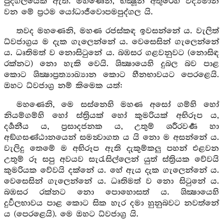
පුද්ගලයෙක් ඇත. මහණෙනි, භික්‍ෂූන් අතුරෙහි විද්‍යමාන
වන මේ ප්‍රථම යෝධාජීවොපමපුද්ගල යි.
තවද මහණෙනි, මහණ රජස්කඳ ඉවසන්නේ ය. වැලිත්
ධ්වජාග්‍රය ම දැක ගැලෙන්නේ ය. වෙසෙසින් ගැලෙන්නේ
ය. ධෘතිමත් ව නොසිටුනේ ය. බඹසර ගළවනුවට (නොසිඳ
රක්නට) නො හැකි වෙයි. ශික්‍ෂායෙහි දුබල බව පාළ
කොට ශික්‍ෂාප්‍රත්‍යාඛ්‍යාන කොට හීනභාවයට පෙරළෙයි.
ඔහට ධ්වජාග්‍ර නම් කිමෙක යත්:
මහණෙනි, මෙ සස්නෙහි මහණ අසෝ ගම්හි හෝ
නියම්ගම්හි හෝ ස්ත්‍රියක් හෝ කුමරියක් අභිරූප ය,
දර්‍ශනීය ය, ප්‍රසාදජනක ය, උතුම් ශරීරවර්‍ණ හා
අඞ්ගසණ්ඨානයෙන් සමන්‍වාගත ය යි නො ම අසන්නේ ය.
වැලිදු තෙමේ ම අභිරූප ඇති දැකුම්කලු පහන් එළවන
උතුම් රූ සපු අවයව සැරැසිල්ලෙන් යුත් ස්ත්‍රියක වේවයි
කුමරියක වේවයි දක්නේ ය. හේ ඇය දැක ගැලෙන්නේ ය.
වෙසෙසින් ගැලෙන්නේ ය. ධෘතිමත් ව නො සිටුනේ ය.
බඹසර රක්නට නො පොහොසත් ය. ශික්‍ෂායෙහි
දුර්‍වලභාවය පාළ කොට සික හැර දමා හුනුබවට නවත්නේ
ය (පෙරළෙයි). මෙ ඔහට ධ්වජාග්‍ර යි.