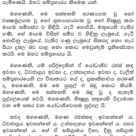
පැමිණෙයි. ඔහට සම්ප්‍රහාරය කිමෙක යත්:
මහණෙනි, මෙ සස්නෙහි අරණ්‍යගත වූ හෝ
වෘක්‍ෂමූලගත වූ හෝ ශුන්‍යාගාරගත වූ හෝ භික්‍ෂූහු කරා
මාගම සමීපස්ථ ව හිඳියි. ගැටී හොවියි. මතුයෙහි වැතිර
ගණී. හේ මාගම විසින් සමීප ව හිඳිනු ලැබුයේ, ගැටී
හොවිනු ලැබුයේ, වැතිර ගණු ලැබුයේ සිකපද නො හැර
පියා දුබල බව පාළ නො කොට මෙවුන්දම් ප්‍රතිසේවනා
කරයි. මෙ ඔහට සම්ප්‍රහාරය යි.
මහණෙනි, යම් පරිද්දෙකින් ඒ යෝධාජීව රජස් කඳ
ඉවසා ද, ධ්වජාග්‍රය ඉවසා ද, උස්සාදනය ඉවසා ද, වැලිත්
සම්ප්‍රහාරයෙහි ලා විඝාතයට යේ ද, ප්‍රකෘතිභාවය හරණේ
ද, මහණෙනි, මම මෙ පුඟුල් එ බඳු කොට කියමි.
මහණෙනි, මෙ සස්නෙහි මෙ බඳු වූ ද ඇතැම්
පුද්ගලයෙක් වෙයි. මහණෙනි, භික්‍ෂූහු අතුරෙහි විද්‍යමාන
වන මේ සතර වන යෝධාජීවොපම පුද්ගල යි.
තවද මහණෙනි, මහණ රජස්කඳ ඉවසන්නේ ය.
ධ්වජාග්‍රය ඉවසන්නේ ය. උස්සාදනය ඉවසන්නේ ය. පහර
ඉවසන්නේ ය. හේ ඒ සඞ්ග්‍රාමය දිනා, දිනූ සඞ්ග්‍රාම