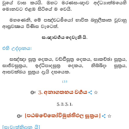
වූයේ වාස කරයි. ඔහට මරණසංඥාව අද්ධ්‍යාත්මයෙහි
මොනවට එළඹ සිටියේ ම වෙයි.
මහණෙනි, මේ පඤ්චධර්‍මයෝ භාවිත බහුලීකෘත වූවාහු
ආස්‍රවක්‍ෂය පිණිස වැටෙත්.
සංඥාවර්‍ගය දෙවැනි යි.
එහි උද්දානය:
සඤ්ඤා සූත්‍ර දෙකය, වඩ්ඪීසූත්‍ර දෙකය, සාකච්ඡා සූත්‍රය,
සාජීවසූත්‍රය, ඉද්ධිපාදසූත්‍ර දෙකය, නිබ්බිදා සූත්‍රය,
ආසවක්ඛය සූත්‍රය දැයි දසයෙක.
135
3. අනාගතභය වර්‍ගය
5. 2. 3. 1.
[පඨමචේතෝවිමුත්තිඵල සූත්‍රය]
[සැවැත්නිදාන යි]