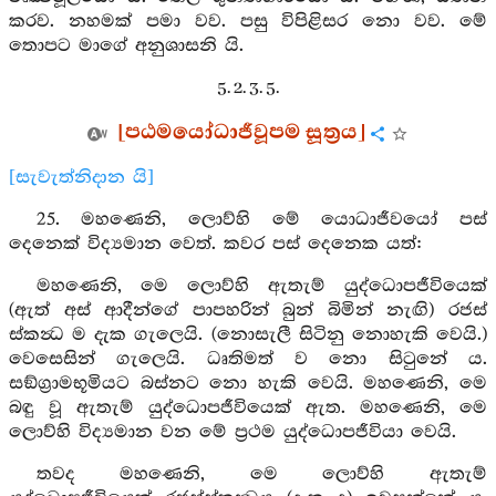
කරව. නහමක් පමා වව. පසු විපිළිසර නො වව. මේ
තොපට මාගේ අනුශාසනි යි.
5. 2. 3. 5.
[පඨමයෝධාජීවූපම සූත්‍රය]
[සැවැත්නිදාන යි]
25. මහණෙනි, ලොව්හි මේ යොධාජීවයෝ පස්
දෙනෙක් විද්‍යමාන වෙත්. කවර පස් දෙනෙක යත්:
මහණෙනි, මෙ ලොව්හි ඇතැම් යුද්ධොපජීවියෙක්
(ඇත් අස් ආදීන්ගේ පාපහරින් බුන් බිමින් නැඟි) රජස්
ස්කන්‍ධ ම දැක ගැලෙයි. (නොසැලී සිටිනු නොහැකි වෙයි.)
වෙසෙසින් ගැලෙයි. ධෘතිමත් ව නො සිටුනේ ය.
සඞ්ග්‍රාමභූමියට බස්නට නො හැකි වෙයි. මහණෙනි, මෙ
බඳු වූ ඇතැම් යුද්ධොපජීවියෙක් ඇත. මහණෙනි, මෙ
ලොව්හි විද්‍යමාන වන මේ ප්‍රථම යුද්ධොපජීවියා වෙයි.
තවද මහණෙනි, මෙ ලොව්හි ඇතැම්