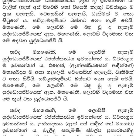
යුද්ධොපජීවියෙක් රජස්ස්කන්‍ධය (දැක ද) ඉවසන්නේ ය.
වැලිත් (ඇත් අස් පිටෙහි හෝ රියෙහි නැඟු) ධ්වජාග්‍රය ම
දැක ගැලෙයි. වෙසෙසින් ගැලෙයි. ධෘතිමත් ව නො
සිටුනේ ය. සඞ්ග්‍රාමභූමියට බස්නට නො හැකි වෙයි.
මහණෙනි, මෙ ලොව්හි මෙ බඳු වූ ද ඇතැම්
යුද්ධොපජීවියෙක් ඇත. මහණෙනි, ලොව්හි විද්‍යමාන වන
මේ දෙවන යුද්ධොපජීවි යි.
තවද මහණෙනි, මෙ ලොව්හි ඇතැම්
යුද්ධොපජීවියෙක් රජස්ස්කන්‍ධය ඉවසන්නේ ය. ධ්වජාග්‍රය
ම ඉවසන්නේ ය. එහෙත්, (ඇත්අස්රියසෙන් ආදීන්ගේ)
මහාශබ්දය ම අසා ගැලෙයි. වෙසෙසින් ගැලෙයි. ධෘතිමත්
ව නො සිටියි. සඞ්ග්‍රාමභූමියට බස්නට නො හැකි වෙයි.
මහණෙනි, මෙ ලොව්හි මෙ බඳු වූ ද ඇතැම්
යුද්ධොපජීවියෙක් ඇත. මහණෙනි, ලොව්හි විද්‍යමාන වන
මෙ තුන් වන යුද්ධොපජීවි යි.
තවද මහණෙනි, මෙ ලොව්හි ඇතැම්
යුද්ධොපජීවියෙක් රජස්ස්කන්‍ධය ඉවසන්නේ ය. ධ්වජාග්‍රය
ඉවසන්නේ ය. උස්සාදනය (ඇත් අස් ආදීන් ගේ මහහඬ)
ඉවසන්නේ ය. වැලිදු සපැමිණි ස්වල්ප ප්‍රහාරයෙහිදු