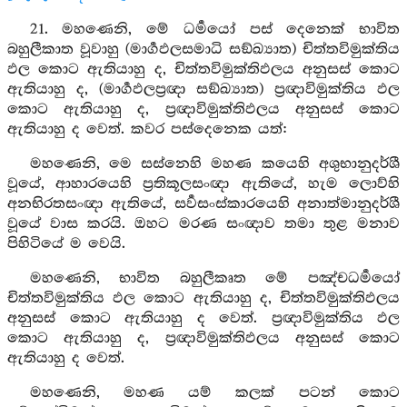
21. මහණෙනි, මේ ධර්‍මයෝ පස් දෙනෙක් භාවිත
බහුලීකාත වූවාහු (මාර්‍ගඵලසමාධි සඞ්ඛ්‍යාත) චිත්තවිමුක්තිය
ඵල කොට ඇතියාහු ද, චිත්තවිමුක්තිඵලය අනුසස් කොට
ඇතියාහු ද, (මාර්‍ගඵලප්‍රඥා සඞ්ඛ්‍යාත) ප්‍රඥාවිමුක්තිය ඵල
කොට ඇතියාහු ද, ප්‍රඥාවිමුක්තිඵලය අනුසස් කොට
ඇතියාහු ද වෙත්. කවර පස්දෙනෙක යත්:
මහණෙනි, මෙ සස්නෙහි මහණ කයෙහි අශුභානුදර්ශී
වූයේ, ආහාරයෙහි ප්‍රතිකූලසංඥා ඇතියේ, හැම ලොව්හි
අනභිරතසංඥා ඇතියේ, සර්‍වසංස්කාරයෙහි අනාත්මානුදර්ශී
වූයේ වාස කරයි. ඔහට මරණ සංඥාව තමා තුළ මනාව
පිහිටියේ ම වෙයි.
මහණෙනි, භාවිත බහුලීකෘත මේ පඤ්චධර්‍මයෝ
චිත්තවිමුක්තිය ඵල කොට ඇතියාහු ද, චිත්තවිමුක්තිඵලය
අනුසස් කොට ඇතියාහු ද වෙත්. ප්‍රඥාවිමුක්තිය ඵල
කොට ඇතියාහු ද, ප්‍රඥාවිමුක්තිඵලය අනුසස් කොට
ඇතියාහු ද වෙත්.
මහණෙනි, මහණ යම් කලක් පටන් කොට