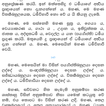
අනුප්‍රේක්‍ෂණ කරයි. ඉන් මත්තෙහිදු එ ධර්‍මයාගේ අර්‍ත්‍ථය
ප්‍රඥායෙන් නො දැනගන්නේ ය. මහණ, මෙ මහණ
විතර්‍කබහුලයෙක, ධර්‍මවිහාරී නො වේ ය යි කියනු ලැබේ.
මහණ, මෙ සස්නෙහි මහණ සූත්‍ර ය, ගෙය්‍ය ය,
වෙය්‍යාකරණ ය, ගාථා ය , උදාන ය, ඉතිවුත්තක ය,
ජාතක ය, අද්භූතධර්‍ම ය, වෙදල්ල ය යන (පර්‍ය්‍යාප්ති) ධර්‍මය
ප්‍රගුණ කරයි. මතුයෙහි දු ප්‍රඥායෙන් ඒ ධර්‍මයාගේ අර්‍ත්‍ථය
දැන ගන්නේ ය. මහණ, මෙසෙයින් මහණ ධර්‍මවිහාරී
වෙයි.
143
මහණ, මෙසෙයින් මා විසින් පර්‍ය්‍යාප්තිබහුලයා දෙසන
ලද්දේ ය. සංඥප්තිබහුලයා දෙසන ලද්දේ ය.
සජ්ඣායබහුලයා දෙසන ලද්දේ ය. විතර්‍කබහුලයා දෙසන
ලද්දේ ය. ධර්‍මවිහාරියා දෙසන ලද්දේ ය.
මහණ, සව්වනට හිත කැමැති අනුකම්පා කරණ
ශාස්තෘහු විසින් අනුකම්පාව නිසා යමෙක් කටයුතු වේ
නම්, එය තොපට මා විසින් කරණ ලදි. මහණ, තෙල
වෘක්‍ෂමූලයෝ ය. තෙල ශුන්‍යාගාරයෝ ය. මහණ, ධ්‍යාන