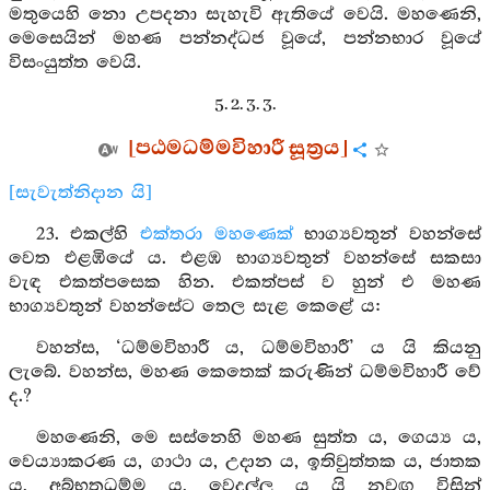
මතුයෙහි නො උපදනා සැහැවි ඇතියේ වෙයි. මහණෙනි,
මෙසෙයින් මහණ පන්නද්ධජ වූයේ, පන්නභාර වූයේ
විසංයුත්ත වෙයි.
5. 2. 3. 3.
[පඨමධම්මවිහාරී සූත්‍රය]
[සැවැත්නිදාන යි]
23. එකල්හි
එක්තරා මහණෙක්
භාග්‍යවතුන් වහන්සේ
වෙත එළඹියේ ය. එළඹ භාග්‍යවතුන් වහන්සේ සකසා
වැඳ එකත්පසෙක හින. එකත්පස් ව හුන් එ මහණ
භාග්‍යවතුන් වහන්සේට තෙල සැළ කෙළේ ය:
වහන්ස, ‘ධම්මවිහාරී ය, ධම්මවිහාරී’ ය යි කියනු
ලැබේ. වහන්ස, මහණ කෙතෙක් කරුණින් ධම්මවිහාරී වේ
ද.?
මහණෙනි, මෙ සස්නෙහි මහණ සුත්ත ය, ගෙය්‍ය ය,
වෙය්‍යාකරණ ය, ගාථා ය, උදාන ය, ඉතිවුත්තක ය, ජාතක
ය, අබ්භූතධම්ම ය, වෙදල්ල ය යි නවඟ විසින්