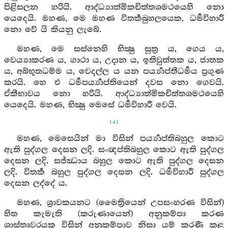
පිළිසලන හරියි. ආද්ධ්‍යාත්මිකචිත්තශමථයෙහි නො
යෙදෙයි. මහණ, මෙ මහණ විතර්‍කබුහලයෙක, ධර්‍මවිහාරී
නො වේ යි කියනු ලැබේ.
මහණ, මෙ සස්නෙහි භික්‍ෂු සූත්‍ර ය, ගෙය ය,
වෙය්‍යාකරණ ය, ගාථා ය, උදාන ය, ඉතිවුත්තක ය, ජාතක
ය, අබ්භූතධම්ම ය, වෙදල්ල ය යන පර්‍ය්‍යාප්තීධර්‍මය ප්‍රගුණ
කරයි. හෙ එ ධර්‍මපර්‍ය්‍යාප්තියෙන් දවස නො ගෙවයි.
ඒකීභාවය නො හරියි. ආද්ධ්‍යාත්මිකචිත්තශමථයෙහි
යෙදෙයි. මහණ, භික්‍ෂු මෙසේ ධර්‍මවිහාරී වෙයි.
141
මහණ, මෙසෙයින් මා විසින් පර්‍ය්‍යාප්තිබහුල කොට
ඇති පුද්ගල දෙසන ලදි. සංඥප්තිබහුල කොට ඇති පුද්ගල
දෙසන ලදි. සජ්ඣාය බහුල කොට ඇති පුද්ගල දෙසන
ලදි. විතර්‍ක බහුල පුද්ගල දෙසන ලදි. ධර්‍මවිහාරී පුද්ගල
දෙසන ලද්දේ ය.
මහණ, ශ්‍රාවකයනට (මෛත්‍රියෙන් උපසංහරණ විසින්)
හිත කැමැති (කරුණායෙන්) අනුකම්පා කරණ
ශාස්තෘවරයකු විසින් අනුකම්පාව නිසා යම් කරණී කළ