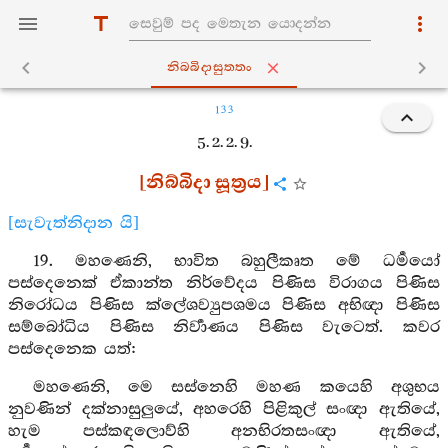
නිබ‍්බිදාසුත‍්තං
133
5. 2. 2. 9.
[නිබ්බිදා සූත්‍රය]
[සැවැත්නිදාන යි]
19. මහණෙනි, භාවිත බහුලීකෘත මේ ධර්‍මයෝ
පස්දෙනෙක් ඒකාන්ත නිර්වේදය පිණිස විරාගය පිණිස
නිරෝධය පිණිස ක්ලේශව්‍යුපශමය පිණිස අභිඥා පිණිස
සම්බෝධිය පිණිස නිර්‍වාණය පිණිස වැටෙත්. කවර
පස්දෙනෙක යත්:
මහණෙනි, මෙ සස්නෙහි මහණ කයෙහි අශුභය
නුවණින් දක්නාසුලුයේ, අහරෙහි පිළිකුල් සංඥා ඇතියේ,
හැම පස්කඳලොව්හි අනභිරතසංඥා ඇතියේ,