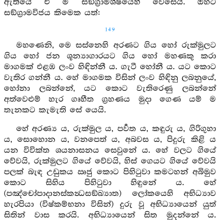
ඇතියේ එ ම සඞ්ග්‍රාමශීර්‍ෂයෙහි වෙසෙයි. ඔහට
සඞ්ග්‍රාමවිජය කිමෙක යත්:
149
මහණෙනි, මෙ සස්නෙහි අරණට ගිය හෝ රුක්මුලට
ගිය හෝ ජන ශූන්‍යාගාරයට ගිය හෝ මහණකු කරා
මාගමක් එළඹ ලංව හිඳින්නී ය. ගැටී හෝනී ය. යට කොට
වැතිර ගන්නී ය. හේ මාගමක විසින් ලංව හිඳිනු ලබනුයේ,
හෝනා ලබන්නේ, යට කොට වැතිරෙණු ලබන්නේ
අත්වෙළුම් හැර ගෘහීත ග්‍රහණය මුදා ගෙණ යම් ම
තැනකට කැමැති සේ යෙයි.
හේ අරණ්‍ය ය, රුක්මුල ය, පර්‍වත ය, කඳුරු ය, ගිරිගුහා
ය, සොහොන ය, වනපෙත් ය, අබවස ය, පිදුරු කිළි ය
යන විවික්ත ශයනාසනය සෙවුනේ ය. හේ වලට ගියේ
වේවයි, රුක්මුලට ගියේ වේවයි, හිස් ගෙයට ගියේ වේවයි
පලක් බැඳ උඩුකය ඍජු කොට පිහිටුවා කමටහන් අබිමුව
කොට සිහිය පිහිටුවා හිඳුනේ ය. හේ
(පඤ්චෝපාදානස්කන්‍ධසඞ්ඛ්‍යාත) ලෝකයෙහි අභිධ්‍යාව
හැරපියා (විෂ්කම්භනා විසින්) දුරු වූ අභිධ්‍යායෙන් යුත්
සිතින් වාස කරයි. අභිධ්‍යායෙන් සිත මුදන්නේ ය.