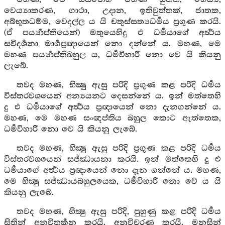
වෙය්‍යාකරණ, ගාථා, උදාන, ඉතිවුත්තක්, ජාතක,
අබ්භූතධම්ම, වෙදල්ල ය යි චතුස්සත්‍යධර්‍මය ප්‍රගුණ කරයි.
(ඒ පර්‍ය්‍යාප්තියෙන්) මතුයෙහිදු එ ධර්‍මයාගේ අර්‍ත්‍ථය
සවිදර්‍ශනා මාර්‍ගප්‍රඥායෙන් නො දන්නේ ය. මහණ, මෙ
මහණ පර්‍ය්‍යාප්තිබහුල ය, ධර්‍මවිහාරී නො වෙ යි කියනු
ලැබේ.
තවද මහණ, භික්‍ෂු ඇසු පරිදි ප්‍රගුණ කළ පරිදි ධර්‍මය
විස්තරවශයෙන් අන්‍යයනට දෙසන්නේ ය. ඉන් මත්තෙහි
දු එ ධර්‍මයාගේ අර්‍ත්‍ථය ප්‍රඥායෙන් නො දැනගන්නේ ය.
මහණ, මෙ මහණ සංඥප්තිය බහුල කොට ඇත්තෙක,
ධර්‍මවිහාරී නො වෙ යි කියනු ලැබේ.
තවද මහණ, භික්‍ෂු ඇසු පරිදි ප්‍රගුණ කළ පරිදි ධර්‍මය
විස්තරවශයෙන් සජ්ඣායනා කරයි. ඉන් මත්තෙහි දු එ
ධර්‍මයාගේ අර්‍ත්‍ථය ප්‍රඥායෙන් නො දැන ගන්නේ ය. මහණ,
මෙ භික්‍ෂු සජ්ඣායබහුලයෙක, ධර්‍මවිහාරී නො වේ ය යි
කියනු ලැබේ.
තවද මහණ, භික්‍ෂු ඇසු පරිදි, පුහුණු කළ පරිදි ධර්‍මය
සිතින් අනුවිතර්‍කන කරයි. අනුවිචරණ කරයි. මනසින්