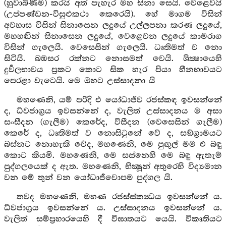
(හුවාබිණීම) කරයි අත් පැහැර මහ සිනා සෙයි. වෙළෙවයි
(උප්පණ්ඩන-විසුළුකථා කෙරෙයි). හේ මාගම විසින්
අවහාස විසින් සිනාසෙන ලදුයේ උල්ලපනා කරණ ලදුයේ,
මහහඬින් සිනාසෙන ලදුයේ, වෙළෙවන ලදුයේ කාමරාග
විසින් ගැලෙයි. වෙසෙසින් ගැලෙයි. ධෘතිමත් ව නො
සිටියි. බඹසර රක්නට නොසමත් වෙයි. ශික්‍ෂායෙහි
දුර්‍වලභාවය ප්‍රකට කොට සික හැර පියා හීනභාවයට
පෙරළා වැටෙයි. මෙ ඔහට උස්සාදනා යි
මහණෙනි, යම් පරිදි එ යෝධාජීව රජස්කඳ ඉවසන්නේ
ද, ධ්වජාග්‍රය ඉවසන්නේ ද, වැලිත් උස්සාදනය ම අසා
සංසීදන (ගැලීම) කෙරේද, විසීදන (වෙසෙසින් ගැලීම)
කෙරේ ද, ධෘතිමත් ව නොසිටුනේ වේ ද, සඞ්ග්‍රාමයට
බස්නට නොහැකි වේද, මහණෙනි, මෙ පුඟුල් මම එ බඳු
කොට කියමි. මහණෙනි, මෙ සස්නෙහි මෙ බඳු ඇතැම්
පුද්ගලයෙක් ද ඇත. මහණෙනි, භික්‍ෂූන් අතුරෙහි විද්‍යමාන
වන මේ තුන් වන යෝධාජීවොපම පුද්ගල යි.
තවද මහණෙනි, මහණ රජස්ස්කන්‍ධය ඉවසන්නේ ය.
ධ්වජාග්‍රය ඉවසන්නේ ය. උස්සාදනය ඉවසන්නේ ය.
වැලිත් සම්ප්‍රහාරයෙහි දී විඝාතයට යෙයි. විකෘතියට