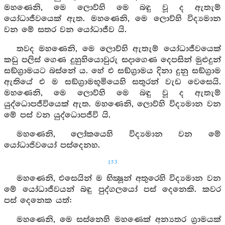
මහණෙනි, මෙ ලොව්හි මෙ බඳු වූ ද ඇතැම්
යෝධාජීවයෙක් ඇත. මහණෙනි, මෙ ලොව්හි විද්‍යමාන
වන මේ සතර වන යෝධාජීව යි.
තවද මහණෙනි, මෙ ලොව්හි ඇතැම් යෝධාජීවයෙක්
කඩු පලිස් ගෙණ දුහුහියොවුරු සදාගෙණ දෙපසින් මුළුදුන්
සඞ්ග්‍රාමයට බස්නේ ය. හේ එ සඞ්ග්‍රාමය දිනා දුනු සඞ්ග්‍රාම
ඇතියේ එ ම සඞ්ග්‍රාමභූමියෙහි සතුරන් වැඩ වෙසෙයි.
මහණෙනි, මෙ ලොව්හි මෙ බඳු වූ ද ඇතැම්
යුද්ධොපජීවියෙක් ඇත. මහණෙනි, ලොව්හි විද්‍යමාන වන
මේ පස් වන යුද්ධොපජීවි යි.
මහණෙනි, ලෝකයෙහි විද්‍යමාන වන මේ
යෝධාජිවයෝ පස්දෙනහ.
153
මහණෙනි, එසෙයින් ම භික්‍ෂූන් අතුරෙහි විද්‍යමාන වන
මේ යෝධාජීවයන් බඳු පුද්ගලයෝ පස් දෙනෙකි. කවර
පස් දෙනෙක යත්:
මහණෙනි, මෙ සස්නෙහි මහණෙක් අන්‍යතර ග්‍රාමයක්