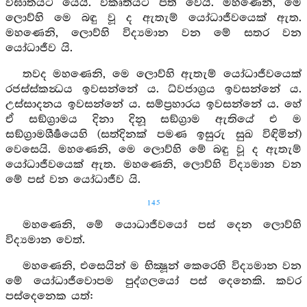
විඝාතයට යෙයි. විකෘතියට පත් වෙයි. මහණෙනි, මෙ
ලොව්හි මෙ බඳු වූ ද ඇතැම් යෝධාජීවයෙක් ඇත.
මහණෙනි, ලොව්හි විද්‍යමාන වන මේ සතර වන
යෝධාජීව යි.
තවද මහණෙනි, මෙ ලොව්හි ඇතැම් යෝධාජීවයෙක්
රජස්ස්කන්‍ධය ඉවසන්නේ ය. ධ්වජාග්‍රය ඉවසන්නේ ය.
උස්සාදනය ඉවසන්නේ ය. සම්ප්‍රහාරය ඉවසන්නේ ය. හේ
ඒ සඞ්ග්‍රාමය දිනා දිනූ සඞ්ග්‍රාම ඇතියේ එ ම
සඞ්ග්‍රාමශීර්‍ෂයෙහි (සත්දිනක් පමණ ඉසුරු සුඛ විඳිමින්)
වෙසෙයි. මහණෙනි, මෙ ලොව්හි මේ බඳු වූ ද ඇතැම්
යෝධාජීවයෙක් ඇත. මහණෙනි, ලොව්හි විද්‍යමාන වන
මේ පස් වන යෝධාජීව යි.
145
මහණෙනි, මේ යොධාජීවයෝ පස් දෙන ලොව්හි
විද්‍යමාන වෙත්.
මහණෙනි, එසෙයින් ම භික්‍ෂූන් කෙරෙහි විද්‍යමාන වන
මේ යෝධාජීවොපම පුද්ගලයෝ පස් දෙනෙකි. කවර
පස්දෙනෙක යත්: