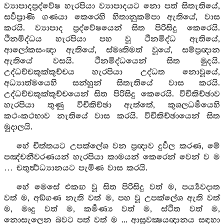
ව්‍යාපාදප්‍රද්වේෂ හැරපියා ව්‍යාපාදයට නො පත් සිතැතියේ,
සර්‍වප්‍රාණි ගණයා කෙරෙහි හිතානුකම්පා ඇතියේ, වාස
කරයි. ව්‍යාපාද ප්‍රද්වේෂයෙන් සිත පිරිසිදු කෙරෙයි.
ථීනමිද්ධය හැරපියා පහ වූ ථීනමිද්ධ ඇතියේ,
ආලෝකසංඥා ඇතියේ, ස්මෘතිමත් වූයේ, සම්ප්‍රඥාන
ඇතියේ වසයි. ථීනමිද්ධයෙන් සිත මුදයි.
උද්ධච්චකුක්කුච්චය හැරපියා උද්ධත නොවූයේ,
අධ්‍යාත්මයෙහි සන්හුන් සිතැතියේ වාස කරයි.
උද්ධච්චකුක්කුච්චයෙන් සිත පිරිසිදු කෙරෙයි. විචිකිච්ඡාව
හැරපියා තුණු විචිකිච්ඡා ඇත්තේ, කුශලධර්‍මයෙහි
කථංකථභාව නැතියේ වාස කරයි. විචිකිච්ඡායෙන් සිත
මුදාලයි.
හේ චිත්තයට උපක්ලේශ වන ප්‍රඥාව දුර්‍වල කරණ, මේ
පඤ්චනීවරණයන් හැරපියා කාමයන් කෙරෙන් වෙන් ව ම
… චතුර්‍ත්‍ථධ්‍යානයට පැමිණ වාස කරයි.
හේ මෙසේ එකඟ වූ සිත පිරිසිදු වත් ම, පර්‍ය්‍යවදාත
වත් ම, අඞ්ගණ නැති වත් ම, පහ වූ උපක්ලේශ ඇති වත්
ම, මෘදු වත් ම, කර්‍මණ්‍ය වත් ම, ස්ථිත වත් ම,
නොසැලෙන බවට පත් වත් ම ... ආස්‍රවක්‍ෂයඥානය සඳහා