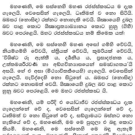
මහණෙනි, මෙ සස්නෙහි මහණ රජස්ස්කන්‍ධය ම දැක
ගැලෙයි. වෙසෙසින් ගැලෙයි. ධෘතිමත් ව නො සිටියි.
බඹසර (නොසිඳ) රක්නට නොහැකි වෙයි. ශික්‍ෂායෙහි දුබල
බව පාළ කොට ශික්‍ෂාප්‍රත්‍යාඛ්‍යානය කොට හුනු (ගිහී)
බවට පෙරළෙයි. ඔහට රජස්ස්කන්‍ධය නම් කිමෙක යත්:
මහණෙනි, මෙ සස්නෙහි මහණ අසෝ ගම්හි වේවයි,
නියම්ගම්හි වේවයි, ස්ත්‍රියක් වේවයි, කුමරියක් වේවයි,
‘විශිෂ්ට රූ ඇත්තී ය, දර්‍ශනීය ය, ප්‍රසාදජනක ය,
උත්තමශරීරවර්‍ණ හා අඞ්ගවින්‍යාසයෙන් සමන්‍වාගතය’යි
අසයි. හේ එ අසා (මිථ්‍යාවිතර්‍කයෙහි) ගැලෙයි. වෙසෙසින්
ගැලෙයි. පැවිද්දෙහි නො සිටුනේ ය. බඹසර (නොසිඳ)
රක්නට නොසමත් වෙයි. ශික්‍ෂායෙහි දුබල බව පාළ කොට
හුනු බවට පෙරළෙයි. මෙ ඔහට රජස්ස්කන්‍ධ යි.
මහණෙනි, යම් පරිදි එ යෝධාජීව රජස්ස්කන්‍ධය දැක
ගැලෙන්නේ වේ ද, වෙසෙසින් ගැලෙන්නේ වේ ද,
ධෘතිමත් ව නො සිටුනේ වේ ද, සඞ්ග්‍රාමයට බස්නට නො
හැකියේ වේ ද, මහණෙනි, මම මෙ පුඟුලා එ බඳු කොට
කියමි. මහණෙනි, මෙ සස්නෙහි මෙ බඳු ඇතැම්