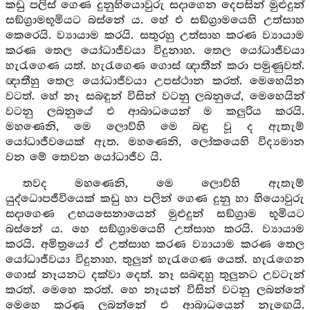
කඩු පලිස් ගෙණ දුනුහියොවුරු සදාගෙන දෙපසින් මුළුදුන්
සඞ්ග්‍රාමභූමියට බස්නේ ය. හේ එ සඞ්ග්‍රාමයෙහි උත්සාහ
කෙරෙයි. ව්‍යායාම කරයි. සතුරහු උත්සාහ කරණ ව්‍යායාම
කරණ තෙල යෝධාජීවයා විදුනාහ. තෙල යෝධාජීවයා
හැරැගෙණ යත්. හැරැගෙණ ගොස් ඥාතීන් කරා පමුණුවත්.
ඥාතීහු තෙල යෝධාජීවයා උපස්ථාන කරත්. මෙහෙයින
වටත්. හේ නෑ සබඳුන් විසින් වටනු ලබනුයේ, මෙහෙයින්
වටනු ලබනුයේ එ ආබාධයෙන් ම කලුරිය කරයි.
මහණෙනි, මෙ ලොව්හි මෙ බඳු වූ ද ඇතැම්
යෝධාජීවයෙක් ඇත. මහණෙනි, ලෝකයෙහි විද්‍යමාන
වන මේ තෙවන යෝධාජීව යි.
තවද මහණෙනි, මෙ ලොව්හි ඇතැම්
යුද්ධොපජීවියෙක් කඩු හා පලින් ගෙණ දුනු හා හියොවුරු
සදාගෙණ උභයසෙනායෙන් මුළුදුන් සඞ්ග්‍රාම භූමියට
බස්නේ ය. හෙ සඞ්ග්‍රාමයෙහි උත්සාහ කරයි. ව්‍යායාම
කරයි. අමිත්‍රයෝ ඒ උත්සාහ කරණ ව්‍යායාම කරණ තෙල
යෝධාජීවයා විදුනාහ. තුලුන් හැරැගෙණ යෙත්. හැරැගෙන
ගොස් නෑයනට දක්වා දෙත්. නෑ සබඳහු තුලුනට උවටැන්
කරත්. මෙහෙ කරත්. හෙ නෑයන් විසින් වටනු ලබන්නේ
මෙහෙ කරණු ලබන්නේ එ ආබාධයෙන් නැඟෙයි.