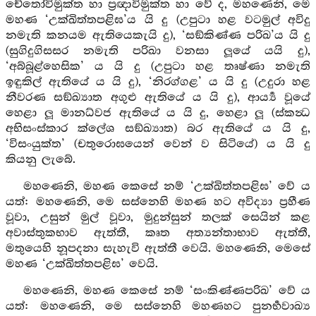
චේතෝවිමුක්ත හා ප්‍රඥාවිමුක්ත හා වේ ද, මහණෙනි, මෙ
මහණ ‘උක්ඛිත්තපළිඝ’ය යි දු (උපුටා හළ වටමුල් අවිදු
නමැති කනයම ඇතියෙකැයි දු), ‘සඞ්කිණ්ණ පරිඛ’ය යි දු
(සුගිදුගිසසර නමැති පරිඛා වනසා ලූයේ යයි දු),
‘අබ්බූළ්හෙසික’ ය යි දු (උපුටා හළ තෘෂ්ණා නමැති
ඉඳුකිල් ඇතියේ ය යි දු), ‘නිරග්ගළ’ ය යි දු (උදුරා හළ
නීවරණ සඞ්ඛ්‍යාත අගුළු ඇතියේ ය යි දු), ආර්‍ය්‍ය වූයේ
හෙළා ලූ මානධ්වජ ඇතියේ ය යි දු, හෙළා ලූ (ස්කන්‍ධ
අභිසංස්කාර ක්ලේශ සඞ්ඛ්‍යාත) බර ඇතියේ ය යි දු,
‘විසංයුක්ත’ (චතුරොඝයෙන් වෙන් ව සිටියේ) ය යි දු
කියනු ලැබේ.
මහණෙනි, මහණ කෙසේ නම් ‘උක්ඛිත්තපළිඝ’ වේ ය
යත්: මහණෙනි, මෙ සස්නෙහි මහණ හට අවිද්‍යා ප්‍රහීණ
වූවා, උසුන් මුල් වූවා, මුදුන්සුන් තලක් සෙයින් කළ
අවාස්තුකභාව ඇත්තී, කෘත අත්‍යන්තාභාව ඇත්තී,
මතුයෙහි නූපදනා සැහැවි ඇත්තී වෙයි. මහණෙනි, මෙසේ
මහණ ‘උක්ඛිත්තපළිඝ’ වෙයි.
මහණෙනි, මහණ කෙසේ නම් ‘සංකිණ්ණපරිඛ’ වේ ය
යත්: මහණෙනි, මෙ සස්නෙහි මහණහට පුනර්‍භවාඛ්‍ය