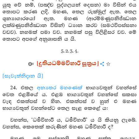
යුතු වේ නම්, (පඤ්ච පුද්ගලයන් දෙසන) මා විසින් එය
තොපට කරණ ලදි. මහණ, තෙල රුක්මුල් ඇත. තෙල
ශුන්‍යාගාරයෝ ඇත. මහණ (ආරම්මණූපනිජ්ඣාන
ලක්ඛණුපනිජ්ඣාන විසින්) ධ්‍යාන කරව (සමථවිපස්සනා
වඩව). නහමක් පමා වව. නහමක් පසු විලිළිසර වව. මේ
තොපට අපගේ අනුශාසනි ය යි.
5. 2. 3. 4.
[දුතියධම්මවිහාරී සූත්‍රය]
[සැවැත්නිදාන යි]
24. එකල
අන්‍යතර මහණෙක්
භාග්‍යවතුන් වහන්සේ
වෙත එළඹියේ ය. එළඹ භාග්‍යවතුන් වහන්සේ සකසා
වැඳ එකත්පස් ව හින. එකත්පස් ව හුන් එ මහණ
භාග්‍යවතුන් වහන්සේට තෙල සැළ කෙළේ ය:
වහන්ස, ‘ධර්‍මවිහාරී ය, ධර්‍මවිහාරී’ ය යි කියනු ලැබේ.
වහන්ස, කෙතෙක් කරුණින් මහණ ධර්‍මවිහාරී ද?
මහණ, මෙ සස්නෙහි මහණ සුත්ත, ගෙය්‍ය,