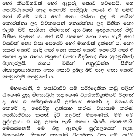
හෝ නියම්ගමක් හෝ ඇසුරු කොට වෙසෙයි. හෙ
පෙරවරුයෙහි හැඳ පෙරෙව පාසිවුරු ගෙණ එ ම ගමට
හෝ නියම් ගමට හෝ නො රක්නා ලද ම කයින්
නොරක්නා ලද වචනයෙන් නොරක්නා ලද සිතින් නො
එළඹ සිටි කාගියා සිහියෙන් අසංවෘත ඉන්‍ද්‍රියයෙන් පිඬු
පිණිස වදනේ ය. හේ එහි වසඩක් නො වසා හැඳි හෝ
වසඩක් නො වසා පෙරෙවි හෝ මාගමක් දක්නේ ය. නො
සකස් කොට හැඳි හෝ නො සකස් කොට පෙරෙවි හෝ එ
මාගම දැක රාගය ඔහුගේ (ශමථ-විදර්‍ශනා) සිත (අරමුණින්)
බැහැරලයි. රාගය විසින් අනුද්ධස්ත සිතින්
ශික්‍ෂාප්‍රත්‍යාඛ්‍යාන නො කොට දුබල බව පාළ නො කොට
මෙවුන්දම් සෙවුනේ ය.
මහණෙනි, එ යෝධාජීව යම් පරිද්දෙකින් කඩු පලින්
රැගෙණ දුනු හියොවුරු සදාගෙණ ව්‍යුඪසඞ්ග්‍රාමයට වදනේ
ද, හෙ එ සඞ්ග්‍රාමයෙහි උත්සාහ කෙරේ ද, ව්‍යායාම
කෙරේ ද, වෛරීහු උත්සාහ කරණ ව්‍යායාම කරණ
යෝධාජීවයා නසත්, දිවි ගළවත්. මහණෙනි, මම මෙ
පුද්ගලයා එ බඳු උපමා ඇති කොට කියමි. මහණෙනි,
මෙසස්නෙහි මෙ බඳු ඇතැම් පුද්ගලයෙක් ඇත.
මහණෙනි, භික්‍ෂූන් අතුරෙහි විද්‍යමාන වන මේ ප්‍රථම