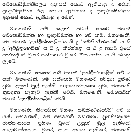
චේතෝවිමුක්තිඵලය අනුසස් කොට ඇතියාහු ද වෙත්.
ප්‍රඥාවිමුක්තිය ඵල කොට ඇතියාහු ද ප්‍රඥාමුක්තිඵලය
අනුසස් කොට ඇතියාහු ද වෙත්.
මහණෙනි, යම් කලක් පටන් කොට මහණ
චේතෝවිමුක්ත හා ප්‍රඥාවිමුක්ත හා වේ නම්, මහණෙනි,
මෙ මහණ ‘උක්ඛිත්තපළිඝ’ය යි දු ‘සඞ්කිණ්ණපරඛ’ ය යි
දු ‘අබ්බූළ්හෙසික’ ය යි දු ‘නිරග්ගළ’ ය යි දු ආර්‍ය්‍ය වූයේ
පන්නද්ධජ වූයේ පන්නභාර වූයේ ‘විසංයුත්ත’ ය යි කියනු
ලැබේ.
මහණෙනි, කෙසේ නම් මහණ ‘උක්ඛිත්තපළිඝ’ වේ ය
යත්: මහණෙනි, මෙ සස්නෙහි මහණහට අවිද්‍යා ප්‍රහීණ
වූවා, උසුන් මුල් ඇත්තී, තාලාවාස්තුකෘත වූවා, මතුයෙහි
නූපදනා සැහැවි ඇත්තී වෙයි. මහණෙනි, මෙසෙයින්
මහණ ‘උක්ඛිත්තපළිඝ’ වෙයි.
මහණෙනි, කිසෙයින් මහණ ‘සඞ්කිණ්ණපරිඛ’ වේ ය
යත්: මහණෙනි, මෙ සස්නෙහි මහණහට පුනර්‍භවදායක
ජාතිසංසාරය ප්‍රහීණ වූයේ උසුන් මුල් ඇතියේ,
තාලාවාස්තුකෘත වූයේ, කෘත අභාව ඇතියේ, මතුයෙහි