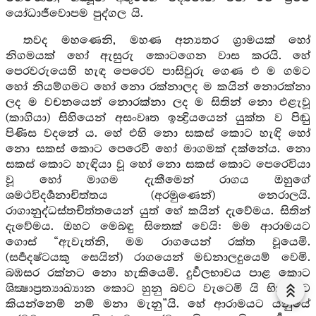
යෝධාජීවොපම පුද්ගල යි.
තවද මහණෙනි, මහණ අන්‍යතර ග්‍රාමයක් හෝ
නිගමයක් හෝ ඇසුරු කොටගෙන වාස කරයි. හේ
පෙරවරුයෙහි හැඳ පෙරෙව පාසිවුරු ගෙණ එ ම ගමට
හෝ නියම්ගමට හෝ නො රක්නාලද ම කයින් නොරක්නා
ලද ම වචනයෙන් නොරක්නා ලද ම සිතින් නො එළැවූ
(කාගියා) සිහියෙන් අසංවෘත ඉන්‍ද්‍රියයෙන් යුක්ත ව පිඬු
පිණිස වදනේ ය. හේ එහි නො සකස් කොට හැඳි හෝ
නො සකස් කොට පෙරෙවි හෝ මාගමක් දක්නේය. නො
සකස් කොට හැඳියා වූ හෝ නො සකස් කොට පෙරෙවියා
වූ හෝ මාගම දැකීමෙන් රාගය ඔහුගේ
ශමථවිදර්‍ශනාචිත්තය (අරමුණෙන්) නෙරාලයි.
රාගානුද්ධස්තචිත්තයෙන් යුත් හේ කයින් දැවේමය. සිතින්
දැවේමය. ඔහට මෙබඳු සිතෙක් වෙයි: මම ආරාමයට
ගොස් “ඇවැත්නි, මම රාගයෙන් රක්ත වූයෙමි.
(සර්‍පදෂ්ටයකු සෙයින්) රාගයෙන් මඩනාලදුයෙම් වෙමි.
බඹසර රක්නට නො හැකියෙමි. දුර්‍වලභාවය පාළ කොට
ශික්‍ෂාප්‍රත්‍යාඛ්‍යාන කොට හුනු බවට වැටෙමි යි භික්‍ෂූන්ට
කියන්නෙම් නම් මනා මැනු”යි. හේ ආරාමයට යනුයේ