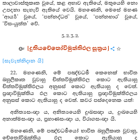
තාලාවාස්තුකෘත වූයේ, කළ අභාව ඇතියේ, මතුයෙහි නො
උපදනා සැහැවි ඇතියේ වෙයි. මහණෙනි, මෙසේ මහණ
‘ආර්‍ය්‍ය’ වූයේ, ‘පන්නද්ධජ’ වූයේ, ‘පන්නභාර’ වූයේ,
‘විසංයුත්ත’ වේ.
5. 2. 3. 2.
[දුතියචේතෝවිමුත්තිඵල සූත්‍රය]
[සැවැත්නිදාන යි]
22. මහණෙනි, මේ පඤ්චධර්‍ම කෙනෙක් භාවිත
බහුලීකෘත වූවාහු චිත්තවිමුක්තිඵල කොට ඇතියාහු
චිත්තවිමුක්තිඵලය අනුසස් කොට ඇතියාහු ද වෙත්.
ප්‍රඥාවිමුක්තිය ඵල කොට ඇතියාහු ප්‍රඥාවිමුක්තිඵලය
අනුසස් කොට ඇතියාහු ද වෙත්. කවර පස්දෙනෙක යත්:
අනිත්‍යසංඥා ය, අනිත්‍යයෙහි දුඃඛසඥා ය, දුඃඛයෙහි
අනාත්මසංඥා ය, ප්‍රහාණසංඥා ය, විරාගසංඥා යි.
මහණෙනි, මේ පඤ්චධර්‍මයෝ භාවිත බහුලීකෘත වූවාහු,
චේතෝවිමුක්තිය ඵල කොට ඇතියාහු ද