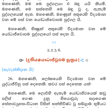
මහණෙනි, මම මෙ පුද්ගලයා එ බඳු යයි කියමි.
මහණෙනි, මෙ සස්නෙහි මෙ බඳු වූ ද, ඇතැම්
පුද්ගලයෙක් ඇත. මහණෙනි, මහණුන් අතුරෙහි විද්‍යමාන
වන මේ පස් වන යෝධාජිවොපම පුද්ගල යි.
මහණෙනි, භික්‍ෂූන් අතුරෙහි විද්‍යමාන වන මේ
යෝධාජීවොපම පුද්ගලයෝ පස් දෙන යි.
151
5. 2. 3. 6.
[දුතියයොධාජීවූපම සූත්‍රය]
[සැවැත්නිදාන යි]
26. මහණෙනි, ලෝකයෙහි විද්‍යමාන වන මේ
යුද්ධාජීවිහු පස් දෙනෙකි. කවර පස් දෙනෙක යත්:
මහණෙනි, මෙ ලොව්හි ඇතැම් යෝධාජීවයෙක් කඩු
පලිස් ගෙණ දුනු හියොවුරු සදාගෙණ
සේනාව්‍යුහසංවිධාන විසින් සන්නිවිෂ්ට වූ සඞ්ග්‍රාම භූමියට