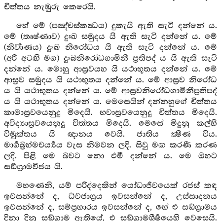
චිත්තය නැඹුරු කෙරෙයි.
හේ මේ (පඤ්චස්කන්‍ධය) දුකැයි ඇති සැටි දන්නේ ය.
මේ (තෘෂ්ණාව) දුඃඛ සමුදය යි ඇති සැටි දන්නේ ය. මේ
(නිර්‍වාණය) දුඃඛ නිරෝධය යි ඇති සැටි දන්නේ ය. මේ
(අරී අටඟි මග) දුඃඛනිරෝධගාමිනී ප්‍රතිපද් ය යි ඇති සැටි
දන්නේ ය. මොහු ආස්‍රවයහ යි යථාභූතය දන්නේ ය. මේ
ආස්‍රව සමුදය යි යථාභූතය දන්නේ ය. මේ ආස්‍රව නිරෝධ
ය යි යථාභූතය දන්නේ ය. මේ ආස්‍රවනිරෝධගාමිනීප්‍රතිපද්
ය යි යථාභූතය දන්නේ ය. මෙසෙයින් දන්නහුගේ චිත්තය
කාමාස්‍රවයෙනුදු මිදෙයි. භවාස්‍රවයෙනුදු චිත්තය මිදෙයි.
අවිද්‍යාස්‍රවයෙනුදු චිත්තය මිදෙයි. මෙසේ මිදුනු කල්හි
විමුක්තය යි ඥානය වෙයි. ජාතිය ක්‍ෂීණ විය.
මාර්‍ගබ්‍රහ්මචර්‍ය්‍යය වැස නිමවන ලදි. සිවු මඟ කරණී කරණ
ලදි. පිළි මෙ බවට නො එමී දන්නේ ය. මෙ ඔහට
සඞ්ග්‍රාමවිජය යි.
මහණෙනි, යම් පරිද්දෙකින් යෝධාජීවයෙක් රජස් කඳ
ඉවසන්නේ ද, ධ්වජාග්‍රය ඉවසන්නේ ද, උස්සාදනය
ඉවසන්නේ ද, සම්ප්‍රහාරය ඉවසන්නේ ද, හේ එ සඞ්ග්‍රාමය
දිනා දිනූ සඞ්ග්‍රාම ඇතියේ, එ සඞ්ග්‍රාමශීර්‍ෂයෙහි වෙසෙයි.