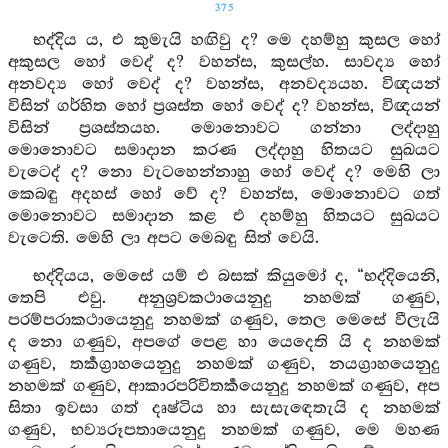
375
භද්දිය ය, එ කුමැයි හඟිවු ද? මෙ දහම්හු කුසල හෝ
අකුසල හෝ වෙද් ද? වහන්ස, කුසල්හ. සාවද්‍ය හෝ
අනවද්‍ය හෝ වෙද් ද? වහන්ස, අනවද්‍යයහ. විඥයන්
විසින් ගර්හිත හෝ ප්‍රශස්ත හෝ වෙද් ද? වහන්ස, විඥයන්
විසින් ප්‍රශස්තයහ. මොනොවට ගන්නා ලද්දාහු
මොනොවට සමාදාන කරණ ලද්දාහු හිතයට සුඛයට
වැටෙද් ද? නො වැටහෙන්නාහු හෝ වෙද් ද? මෙහි ලා
කෙබඳු අදහස් හෝ වේ ද? වහන්ස, මොනොවට ගත්
මොනොවට සමාදාන කළ එ දහම්හු හිතයට සුඛයට
වැටෙති. මෙහි ලා අපට මෙබඳු සිත් වෙයි.
භද්දියය, මෙසේ යම් එ බසක් කියුමෝ ද, “භද්දියෙනි,
තෙපි එවු. අනුශ්‍රවකථායෙනුදු නහමක් ගණුව,
පරම්පරාකථායෙනුදු නහමක් ගණුව, තෙල මෙසේ වීලැයි
ද නො ගණුව, අපගේ පෙළ හා යෙදෙති යි ද නහමක්
ගණුව, තර්‍කග්‍රාහයෙනුදු නහමක් ගණුව, නයග්‍රාහයෙනුදු
නහමක් ගණුව, ආකාරපරිවිතර්‍කයෙනුදු නහමක් ගණුව, අප
සිතා ඉවසා ගත් දෘෂ්ටිය හා සැසැඳෙතැයි ද නහමක්
ගණුව, භව්‍යරූපතායෙනුදු නහමක් ගණුව, මෙ මහණ