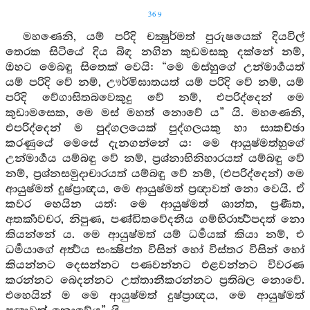
369
මහණෙනි, යම් පරිදි චක්‍ෂුර්මත් පුරුෂයෙක් දියවිල්
තෙරක සිටියේ දිය බිඳ නගින කුඩමසකු දක්නේ නම්,
ඔහට මෙබඳු සිතෙක් වෙයි: “මෙ මස්හුගේ උන්මාර්‍ගයත්
යම් පරිදි වේ නම්, ඌර්මිඝාතයත් යම් පරිදි වේ නම්, යම්
පරිදි වේගාසිතබවෙකුදු වේ නම්, එපරිද්දෙන් මෙ
කුඩාමසෙක, මෙ මස් මහත් නොවේ ය” යි. මහණෙනි,
එපරිද්දෙන් ම පුද්ගලයෙක් පුද්ගලයකු හා සාකච්ඡා
කරණුයේ මෙසේ දැනගන්නේ ය: මෙ ආයුෂ්මත්හුගේ
උන්මාර්‍ගය යම්බඳු වේ නම්, ප්‍රශ්නාභිනිහාරයත් යම්බඳු වේ
නම්, ප්‍රශ්නසමුදාචාරයත් යම්බඳු වේ නම්, (එපරිද්දෙන්) මෙ
ආයුෂ්මත් දුෂ්ප්‍රාඥය, මෙ ආයුෂ්මත් ප්‍රඥාවත් නො වෙයි. ඒ
කවර හෙයින යත්: මෙ ආයුෂ්මත් ශාන්ත, ප්‍රණීත,
අතර්‍කාවචර, නිපුණ, පණ්ඩිතවේදනීය ගම්භිරාර්‍ත්‍ථපදත් නො
කියන්නේ ය. මෙ ආයුෂ්මත් යම් ධර්‍මයක් කියා නම්, එ
ධර්‍මයාගේ අර්‍ත්‍ථය සංක්‍ෂිප්ත විසින් හෝ විස්තර විසින් හෝ
කියන්නට දෙසන්නට පණවන්නට එළවන්නට විවරණ
කරන්නට බෙදන්නට උත්තානීකරන්නට ප්‍රතිබල නොවේ.
එහෙයින් ම මෙ ආයුෂ්මත් දුෂ්ප්‍රාඥය, මෙ ආයුෂ්මත්