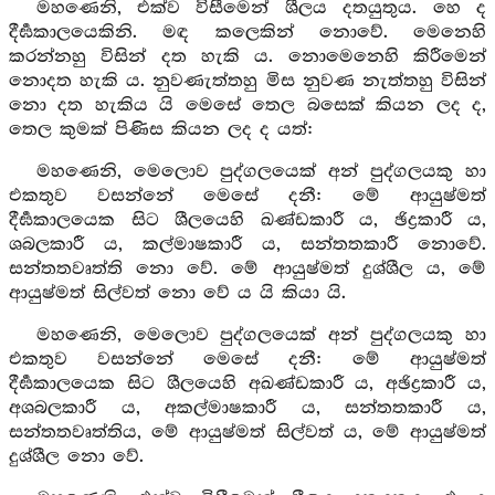
මහණෙනි, එක්ව විසීමෙන් ශීලය දතයුතුය. හෙ ද
දීර්‍ඝකාලයෙකිනි. මඳ කලෙකින් නොවේ. මෙනෙහි
කරන්නහු විසින් දත හැකි ය. නොමෙනෙහි කිරීමෙන්
නොදත හැකි ය. නුවණැත්තහු මිස නුවණ නැත්තහු විසින්
නො දත හැකිය යි මෙසේ තෙල බසෙක් කියන ලද ද,
තෙල කුමක් පිණිස කියන ලද ද යත්:
මහණෙනි, මෙලොව පුද්ගලයෙක් අන් පුද්ගලයකු හා
එකතුව වසන්නේ මෙසේ දනී: මේ ආයුෂ්මත්
දීර්‍ඝකාලයෙක සිට ශීලයෙහි ඛණ්ඩකාරී ය, ඡිද්‍රකාරී ය,
ශබලකාරී ය, කල්මාෂකාරී ය, සන්තතකාරී නොවේ.
සන්තතවෘත්ති නො වේ. මේ ආයුෂ්මත් දුශ්ශීල ය, මේ
ආයුෂ්මත් සිල්වත් නො වේ ය යි කියා යි.
මහණෙනි, මෙලොව පුද්ගලයෙක් අන් පුද්ගලයකු හා
එකතුව වසන්නේ මෙසේ දනී: මේ ආයුෂ්මත්
දීර්‍ඝකාලයෙක සිට ශීලයෙහි අඛණ්ඩකාරී ය, අඡිද්‍රකාරී ය,
අශබලකාරී ය, අකල්මාෂකාරී ය, සන්තතකාරී ය,
සන්තතවෘත්තිය, මේ ආයුෂ්මත් සිල්වත් ය, මේ ආයුෂ්මත්
දුශ්ශීල නො වේ.