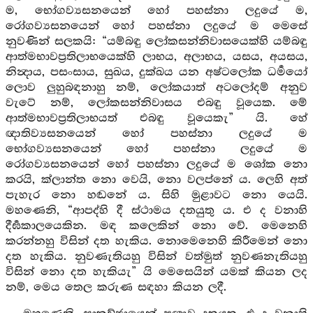
ම, භෝගව්‍යසනයෙන් හෝ පහස්නා ලදුයේ ම,
රෝගව්‍යසනයෙන් හෝ පහස්නා ලදුයේ ම මෙසේ
නුවණින් සලකයි: “යම්බඳු ලෝකසන්නිවාසයෙක්හි යම්බඳු
ආත්මභාවප්‍රතිලාභයෙක්හි ලාභය, අලාභය, යසය, අයසය,
නින්‍දාය, පසංසාය, සුඛය, දුක්ඛය යන අෂ්ටලෝක ධර්‍මයෝ
ලොව ලුහුබඳනාහු නම්, ලෝකයාත් අටලෝදම් අනුව
වැටේ නම්, ලෝකසන්නිවාසය එබඳු වූයෙක. මේ
ආත්මභාවප්‍රතිලාභයත් එබඳු වූයෙකැ” යි. හේ
ඥාතිව්‍යසනයෙන් හෝ පහස්නා ලදුයේ ම
භෝගව්‍යසනයෙන් හෝ පහස්නා ලදුයේ ම
රෝගව්‍යසනයෙන් හෝ පහස්නා ලදුයේ ම ශෝක නො
කරයි, ක්ලාන්ත නො වෙයි, නො වලප්නේ ය. ලෙහි අත්
පැහැර නො හඬනේ ය. සිහි මුළාවට නො යෙයි.
මහණෙනි, “ආපද්හි දී ස්ථාමය දතයුතු ය. එ ද වනාහි
දීර්‍ඝකාලයෙකින. මඳ කලෙකින් නො වේ. මෙනෙහි
කරන්නහු විසින් දත හැකිය. නොමෙනෙහි කිරීමෙන් නො
දත හැකිය. නුවණැතියහු විසින් වත්මුත් නුවණනැතියහු
විසින් නො දත හැකියැ” යි මෙසෙයින් යමක් කියන ලද
නම්, මෙය තෙල කරුණ සඳහා කියන ලදී.