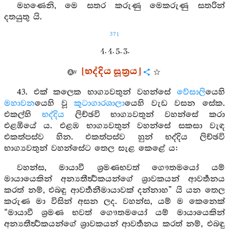
මහණෙනි, මෙ සතර කරුණු මෙකරුණු සතරින්
දතයුතු යි.
371
4. 4. 5. 3.
[භද්දිය සූත්‍රය]
43. එක් කලෙක භාග්‍යවතුන් වහන්සේ
වේසාලි
යෙහි
මහාවන
යෙහි වූ
කූටාගාරශාලා
යෙහි වැඩ වසන සේක.
එකල්හි
භද්දිය
ලිච්ඡවි භාග්‍යවතුන් වහන්සේ කරා
එළඹියේ ය. එළඹ භාග්‍යවතුන් වහන්සේ සකසා වැඳ
එකත්පස්ව හින. එකත්පස්ව හුන් භද්දිය ලිච්ඡවි
භාග්‍යවතුන් වහන්සේට තෙල සැළ කෙළේ ය:
වහන්ස, මායාවී ශ්‍රමණභවත් ගෞතමයෝ යම්
මායායෙකින් අන්‍යතීර්‍ත්‍ථකයන්ගේ ශ්‍රාවකයන් ආවර්‍තනය
කරත් නම්, එබඳු ආවර්‍තනීමායාවක් දන්නාහ” යි යන තෙල
කරුණ මා විසින් අසන ලද. වහන්ස, යම් ම කෙනෙක්
“මායාවී ශ්‍රමණ භවත් ගෞතමයෝ යම් මායායෙකින්
අන්‍යතීර්‍ත්‍ථකයන්ගේ ශ්‍රාවකයන් ආවර්‍තනය කරත් නම්, එබඳු