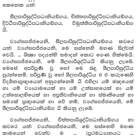
කෙනෙක යත්:
සීලපාරිසුද්ධිපධානියඞ්ගය, චිත්තපාරිසුද්ධිපධානියඞ්ගය,
දිට්ඨිපාරිසුද්ධිපධානියඞ්ගය, විමුත්තිපාරිසුද්ධිපධානියඞ්ග
යි.
ව්‍යග්ඝපජ්ජයෙනි, සීලපාරිසුද්ධිපධානියඞ්ගය කවරෙ
යත්: ව්‍යග්ඝපජ්ජයෙනි, මෙ සස්නෙහි මහණ සිල්වත්
වෙයි. ... ශික්‍ෂා පදයන්හි සමාදන් කොට ගෙණ හික්මෙයි.
ව්‍යග්ඝපජ්ජයෙනි, මේ ශීලපාරිශුද්ධියයි කියනු ලැබේ.
මෙසේ අපරිපූර්‍ණ වූ හෝ මෙ බඳු ශීලපාරිසුද්ධිය
පුරන්නෙමි. පරිපූර්‍ණ වූ හෝ ශීලපාරිශුද්ධිය එ එ කරුණෙහි
විදර්‍ශනාප්‍රඥායෙන් අනුගන්නෙමි යි එහිලා යම් ඡන්‍දයෙක්
හා යම් ව්‍යායාමයෙක් හා යම් උත්සාහයෙක් හා යම්
උත්සොලභියෙක් හා අප්‍රතිවානියෙක් හා ස්මෘතියෙක් හා
සම්‍යක් ප්‍රඥායෙක් හා වේ නම්, ව්‍යග්ඝපජ්ජයෙනි, මේ
ශීලපාරිශුද්ධිපධානියඞ්ග යි කියනු ලැබේ.
ව්‍යග්ඝපජ්ජයෙනි, චිත්තපාරිශුද්ධිපධානියඞ්ගය හා
කවරෙ යත්: ව්‍යග්ඝපජ්ජයෙනි, මෙ සස්නෙහි මහණ
කාමයෙන් වෙන්ව ම ... (ප්‍රථමධ්‍යානයට ...