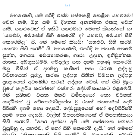
363
මහණෙනි, යම් පරිදි එක්ව පස්කෙළි කෙළින යහළුවෝ
වෙත් නම්, ඔහු යම් ම දිනෙක අනන්මන එකතු වෙත්
නම්, යහළුවෙක් ඒ ඉතිරි යහළුවාට මෙසේ කියන්නේ ය:
“යහළුව, මෙසේත් සිහි කෙරෙහි ද? යහළුව, මෙයත් සිහි
කෙරෙහිදැ” යි. හේ මෙසේ කියයි: ‘යහළුව, සිහි කරමි.
යහළුව සිහි කරමි” යි. මහණෙනි, එපරිදි ම මහණ තෙමේ
සුත්ත, ගෙය්‍ය, වෙය්‍යාකරණ, ගාථා, උදාන, ඉතිවුත්තක,
ජාතක, අබ්භූතධම්ම, වේදල්ල යන දහම් පුහුණු කෙරෙයි.
ඔහු විසින් ඒ දහම්හු කණින් අසා ධරණ ලද්දාහු
වචනයෙන් පුරුදු කරණ ලද්දාහු සිතින් විමසන ලද්දාහු
ප්‍රඥායෙන් අවබෝධ කරණ ලද්දාහු වෙත්. හේ සිහි මුළා
වූයේ කලුරිය කරන්නේ එක්තරා දේවනිකායකට එළඹෙයි.
එහි සුඛිතව වසන ඕහට ධර්‍මපදයෝ නො වටහත්.
ඍද්ධිමත් වූ චේතෝවශීප්‍රාප්ත වූ රහත් මහණෙක් දෙව්
පිරිස්හි දහම් නො දෙසයි. දේවපුත්‍රයෙක් හෝ දෙව්පිරිස්හි
දහම් නො දෙසයි. වැලිත් ඕපපාතිකයෙක් ඒ ඕපපාතිකයා
සිහි කරවයි. “පෙර අත්බව අපි යම් සස්නෙක බඹසර
වුසූම්හු ද, යහළුව, ඒ තෝ සිහි කෙරෙහි දැයි.” හේ මෙසේ