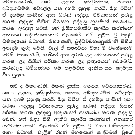
වෙය්‍යාකරණ, ගාථා, උදාන, ඉතිවුත්තක, ජාතක,
අබ්භූතධම්ම, වේදල්ල යන දහම් පුහුණු කරයි. ඔහු විසින්
ඒ දහම්හු කණින් අසා ධරණ ලද්දාහු වචනයෙන් පුරුදු
කරණ ලද්දාහු සිතින් විමසන ලද්දාහු නුවණින් අවබෝධ
කරණ ලද්දාහු වෙත්. හේ මුෂිතස්මෘතිව කලුරිය කරන්නේ
අන්‍යතර දේවනිකායකට එළඹෙයි. එහි සුඛිත වූ ඔහුට
ධර්‍මපදයෝ වටහත්. මහණෙනි, බුද්ධවචනානුස්මෘති සිහිය
ඉපැද්ම ගුරු වෙයි. වැලි ඒ සත්ත්‍වයා වහා ම විශේෂගාමී
වෙයි. මහණෙනි, කණින් අසා දරණ ලද වචනයෙන් පුරුදු
කරණ ලද සිතින් පරීක්‍ෂා කරණ ලද ප්‍රඥායෙන් අවබෝධ
කරණලද ධර්‍මයන්ගේ මේ පළමුවන ආනිසංසය කැමැති
විය යුතුය.
තව ද මහණෙනි, මහණ සුත්ත, ගෙය්‍ය, වෙය්‍යාකරණ,
ගාථා, උදාන, ඉතිවුත්තක, ජාතක, අබ්භූතධම්ම, වේදල්ල
යන දහම් පුහුණු කරයි. ඔහු විසින් ඒ දහම්හු කණින් අසා
ධරණ ලද්දාහු වචනයෙන් පුරුදු කරණ ලද්දාහු සිතින්
පරීක්‍ෂා කරණ ලද්දාහු ප්‍රඥායෙන් අවබෝධ කරණ ලද්දාහු
වෙත්. හේ මුළා සිහි ඇතිව කලුරිය කරන්නේ අන්‍යතර
දේවනිකායකට එළඹෙයි. එහි සුඛිත වූ ඔහුට ධර්‍මපදයෝ
නො වටහත්. වැලිත් රහත් මහණෙක් ඍද්ධිමත් වූයේ