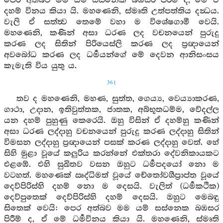
පෙර අත්බව මම යම් සස්නෙක බඹසර පිරීම් ද, මේ ඒ
දහම් විනය කියා යි. මහණෙනි, ස්මෘති උත්පත්තිය දන්‍ධය.
වැලි ඒ සත්ත්‍ව තෙමේ වහා ම විශේෂගාමී වෙයි.
මහණෙනි, කණින් අසා ධරණ ලද වචනයෙන් පුරුදු
කරණ ලද සිතින් පිරියෙස්ලි කරණ ලද ප්‍රඥායෙන්
අවබෝධ කරණ ලද ධර්‍මයන්ගේ මේ දෙවන ආනිසංසය
කැමැති විය යුතු ය.
361
තව ද මහණෙනි, මහණ, සුත්ත, ගෙය්‍ය, වෙය්‍යාකරණ,
ගාථා, උදාන, ඉතිවුත්තක, ජාතක, අබ්භූතධම්ම, වේදල්ල
යන දහම් පුහුණු කෙරෙයි. ඔහු විසින් ඒ දහම්හු කණින්
අසා ධරණ ලද්දාහු වචනයෙන් පුරුදු කරණ ලද්දාහු සිතින්
විමසන ලද්දාහු ප්‍රඥායෙන් පසක් කරණ ලද්දාහු වෙත්. හේ
සිහි මුළා වූයේ කලුරිය කරන්නේ එක්තරා දේවනිකායකට
එළඹේ. එහි සුඛිතව වසන ඔහුට ධර්‍මපදයෝ නො ම
වටහත්. මහණෙක් ඍද්ධිමත් වූයේ චේතෝවශීප්‍රාප්ත වූයේ
දෙව්පිරිස්හි දහම් නො ම දෙසයි. වැලිත් (ධර්‍මකථික)
දෙව්පුතෙක් දෙව්පිරිස්හි දහම් දෙසයි. ඔහුට මෙබඳු
සිතෙක් වෙයි: පෙර අත්බව මම යම් සස්නෙක බඹසර
පිරීම් ද, ඒ මේ ධර්‍මවිනය කියා යි. මහණෙනි, ස්මෘති