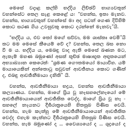
මෙසේ වදාළ කල්හි භද්දිය ලිච්ඡවි භාග්‍යවතුන්
වහන්සේට තෙල සැළ කෙළේ ය: “වහන්ස, ඉතා මැනව.
වහන්ස, භාග්‍යවතුන් වහන්සේ මා අද පටන් ගෙණ දිවිහිම්
කොට සරණ ගිය උවසුවකු කොට දරන්නේ මැනවැ”යි.
“භද්දිය ය, එව තෝ මගේ සව්වා, මම ශාස්තෘ වෙමි”යි
තට මම මෙසේ කීයෙම් වේ ද? වහන්ස, තෙල බස නො
වී ම ය. භද්දිය ය, මෙබඳු වාද ඇති මෙසේ බණන මට,
ඇතැම් මහණ බමුණෝ අසත් තුච්ඡ මෘෂාභූත අභූතයෙන්
අභ්‍යාඛ්‍යාන කෙරෙත්: “ශ්‍රමණ ගෞතමයෝ මායාවීහ. යම්
මායායෙකින් අන්තොටු සවුවන් ආවර්‍තනය කොට ගණිත්
ද, එබඳු ආවර්‍තනීමායා දනිති” යි.
වහන්ස, ආවර්‍තනීමායා භද්‍රය, වහන්ස ආවර්‍තනීමායා
කල්‍යාණය. වහන්ස, මාගේ ප්‍රිය වූ නෑසහලේනෑයෝ මේ
ආවර්‍තනීමායායෙන් ආවර්‍තතිත වෙද්ද, මාගේ ප්‍රිය වූ නෑ -
සහලේ නෑයනට දීර්‍ඝරාත්‍රයෙහි හිතසුඛ පිණිස වෙයි.
වහන්ස, හැම කැත්හු මේ ආවර්‍තනීමායායෙන් ආවර්‍තතිත
වෙද්ද එහැම කැත්නට දීර්‍ඝරාත්‍රයෙහි හිතසුඛ පිණිස වෙයි.
වහන්ස, හැම බමුණෝ ද ... වෛශ්‍යයෝ ද ... ශුද්‍රයෝ ද