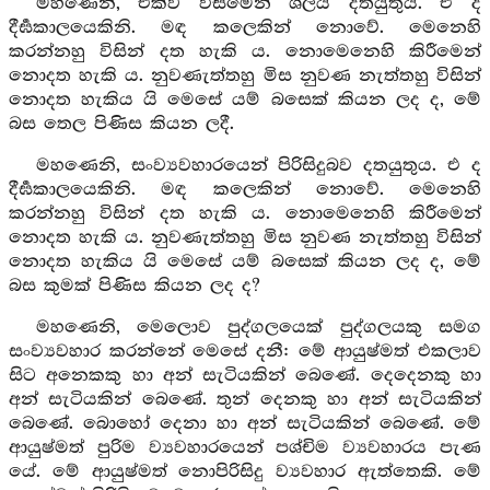
මහණෙනි, එක්ව විසීමෙන් ශීලය දතයුතුය. එ ද
දීර්‍ඝකාලයෙකිනි. මඳ කලෙකින් නොවේ. මෙනෙහි
කරන්නහු විසින් දත හැකි ය. නොමෙනෙහි කිරීමෙන්
නොදත හැකි ය. නුවණැත්තහු මිස නුවණ නැත්තහු විසින්
නොදත හැකිය යි මෙසේ යම් බසෙක් කියන ලද ද, මේ
බස තෙල පිණිස කියන ලදී.
මහණෙනි, සංව්‍යවහාරයෙන් පිරිසිදුබව දතයුතුය. එ ද
දීර්‍ඝකාලයෙකිනි. මඳ කලෙකින් නොවේ. මෙනෙහි
කරන්නහු විසින් දත හැකි ය. නොමෙනෙහි කිරීමෙන්
නොදත හැකි ය. නුවණැත්තහු මිස නුවණ නැත්තහු විසින්
නොදත හැකිය යි මෙසේ යම් බසෙක් කියන ලද ද, මේ
බස කුමක් පිණිස කියන ලද ද?
මහණෙනි, මෙලොව පුද්ගලයෙක් පුද්ගලයකු සමග
සංව්‍යවහාර කරන්නේ මෙසේ දනී: මේ ආයුෂ්මත් එකලාව
සිට අනෙකකු හා අන් සැටියකින් බෙණේ. දෙදෙනකු හා
අන් සැටියකින් බෙණේ. තුන් දෙනකු හා අන් සැටියකින්
බෙණේ. බොහෝ දෙනා හා අන් සැටියකින් බෙණේ. මේ
ආයුෂ්මත් පුරිම ව්‍යවහාරයෙන් පශ්චිම ව්‍යවහාරය පැණ
යේ. මේ ආයුෂ්මත් නොපිරිසිදු ව්‍යවහාර ඇත්තෙකි. මේ