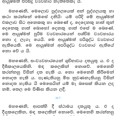
ආයුෂ්මත් පිරිසිදු ව්‍යවහාර නැත්තෙකැ යි.
මහණෙනි, මෙලොව පුද්ගලයෙක් අන් පුද්ගලයකු හා
කථා කරන්නේ මෙසේ දනියි: යම් පරිදි මේ ආයුෂ්මත්
එකලාව සිට අනෙකකු හා බෙණේ ද, දෙදෙනකු හාත් තුන්
දෙනෙකු හාත් බොහෝ දෙනකු හාත් එසේ ම බෙණේ.
මෙ ආයුෂ්මත් පුරිම ව්‍යවහාරයෙන් පශ්චිම ව්‍යවහාරය
නො ද ලැගැ යෙයි. මෙ ආයුෂ්මත් පරිශුද්ධ ව්‍යවහාර
ඇතියෙකි. මෙ ආයුෂ්මත් අපරිශුද්ධ ව්‍යවහාර ඇතියේ
නො වේ ය යි.
මහණෙනි, සංව්‍යවහාරයෙන් ශුචිභාවය දතයුතු ය. එ ද
දීර්‍ඝකාලයෙකිනි. මඳ කලෙකින් නොවේ. මෙනෙහි
කරන්නහු විසින් දත හැකි ය. නො මෙනෙහි කිරීමෙන්
නොදත හැකි ය. පැණැතියහු මිස නුවණනැතියහු විසින්
නොදත හැකිය යි මෙසෙයින් යම් මැ බසෙක් කියන ලද
නම්, තෙල මෙ පිණිස කියන ලදී.
367
මහණෙනි, ආපත්හි දී ස්ථාමය දතයුතු ය. එ ද
දීගුකලෙකින, මඳ කලෙකින් නොවේ. මෙනෙහි කරන්නහු