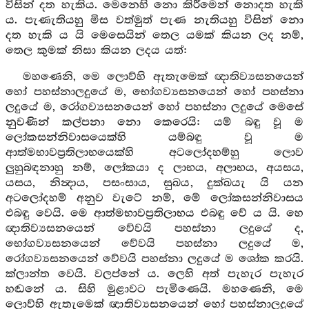
විසින් දත හැකිය. මෙනෙහි නො කිරීමෙන් නොදත හැකි
ය. පැණැතියහු මිස වත්මුත් පැණ නැතියහු විසින් නො
දත හැකි ය යි මෙසෙයින් තෙල යමක් කියන ලද නම්,
තෙල කුමක් නිසා කියන ලදය යත්:
මහණෙනි, මෙ ලොව්හි ඇතැමෙක් ඥාතිව්‍යසනයෙන්
හෝ පහස්නාලදුයේ ම, භෝගව්‍යසනයෙන් හෝ පහස්නා
ලදුයේ ම, රෝගව්‍යසනයෙන් හෝ පහස්නා ලදුයේ මෙසේ
නුවණින් කල්පනා නො කෙරෙයි: යම් බඳු වූ ම
ලෝකසන්නිවාසයෙක්හි යම්බඳු වූ ම
ආත්මභාවප්‍රතිලාභයෙක්හි අටලෝදහම්හු ලොව
ලුහුබඳනාහු නම්, ලෝකයා ද ලාභය, අලාභය, අයසය,
යසය, නින්‍දාය, පසංසාය, සුඛය, දුක්ඛයැ යි යන
අටලෝදහම් අනුව වැටේ නම්, මේ ලෝකසන්නිවාසය
එබඳු වෙයි. මෙ ආත්මභාවප්‍රතිලාභය එබඳු වේ ය යි. හෙ
ඥාතිව්‍යසනයෙන් වේවයි පහස්නා ලදුයේ ද,
භෝගව්‍යසනයෙන් වේවයි පහස්නා ලදුයේ ම,
රෝගව්‍යසනයෙන් වේවයි පහස්නා ලදුයේ ම ශෝක කරයි.
ක්ලාන්ත වෙයි. වලප්නේ ය. ලෙහි අත් පැහැර පැහැර
හඬනේ ය. සිහි මුළාවට පැමිණෙයි. මහණෙනි, මෙ
ලොව්හි ඇතැමෙක් ඥාතිව්‍යසනයෙන් හෝ පහස්නාලදුයේ