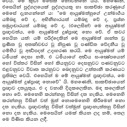
වෙයි. මේ කුඩා මසෙක් නොවන්නේ යයි. මහණෙනි,
එසෙයින් පුද්ගලයෙක් පුද්ගලයකු හා සාකච්ඡා කරණුයේ
මෙසේ දැනගන්නේ ය: “මෙ ආයුෂ්මත්හුගේ උන්මාර්‍ගය
යම්බඳු වේ ද, අභිනීහාරයත් යම්බඳු වේ ද, ප්‍රශ්න
සමුදාචාරයත් යම්බඳු වේ ද, (එලෙසින්) මෙ ආයුෂ්මත්
ප්‍රඥාවත්ය, මෙ ආයුෂ්මත් දුෂ්ප්‍රාඥ නො වේ. ඒ කවර
හෙයින යත්: යම් පරිද්දෙකින් මෙ ආයුෂ්මත් ශාන්ත වූ
ප්‍රණීත වූ අතර්‍කාවචර වූ නිපුණ වූ පණ්ඩිත වේදනීය වූ
ගම්භීර වූ අර්‍ත්‍ථපදත් උදාහරණ කරයි. මෙ ආයුෂ්මත් යම්
ධර්‍මයක් දෙසා නම්, එ ධර්‍මයාගේ අර්‍ත්‍ථය සංක්‍ෂේපයෙන්
හෝ විස්තර විසින් හෝ කියනුවට දෙසනුවට පණවනුවට
එළවනුවට විවෘත කරනුවට බෙදනුවට උත්තානී කරණයට
ප්‍රතිබල වෙයි. එහෙයින් ම මේ ආයුෂ්මත් ප්‍රඥාවත්ය, මෙ
ආයුෂ්මත් දුෂ්ප්‍රාඥ නොවේ” යි. මහණෙනි, සාකච්ඡායෙන්
ප්‍රඥාව දතයුතුය. එ ද වනාහි දිගුකලෙකින. මඳ කලෙකින්
නො වේ. මෙනෙහි කරන්නහු විසින් දත හැකිය. මෙනෙහි
කරන්නහු විසින් වත් මුත් නොමෙනෙහි කිරීමෙන් නො
දත හැකිය. ප්‍රඥාවත්හු විසින් වත්මුත් ප්‍රඥානැත්තහු විසින්
නො දත හැකිය. මෙසෙයින් යමක් කියන ලද නම්, තෙල
මෙ පිණිස කියන ලදී.