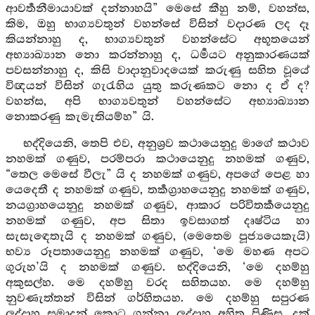
ආවර්‍තනීමායාවක් දන්නාහයි” මෙසේ කීහු නම්, වහන්ස,
කිම, ඔහු භාග්‍යවතුන් වහන්සේ විසින් වදාරණ ලද දෑ
කියන්නාහු ද, භාග්‍යවතුන් වහන්සේට අභූතයෙන්
අභ්‍යාඛ්‍යාන නො කරන්නාහු ද, ධර්‍මයට අනුකාරණයක්
පවසන්නාහු ද, කිසි වාදානුවාදයෙක් කරුණු සහිත වූයේ
විඥයන් විසින් ගැරැහිය යුතු කරුණකට නො ද ඒ ද?
වහන්ස, අපි භාග්‍යවතුන් වහන්සේට අභ්‍යාඛ්‍යාන
නොකරණු කැමැතියම්හ” යි.
භද්දියෙනි, තෙපි එව, අනුශ්‍රව කථායෙනුදු මාගේ කථාව
නහමක් ගණුව, පරම්පරා කථායෙනුදු නහමක් ගණුව,
“තෙල මෙසේ වීලැ” යි ද නහමක් ගණුව, අපගේ පෙළ හා
යෙදෙතී ද නහමක් ගණුව, තර්‍කග්‍රාහයෙනුදු නහමක් ගණුව,
නයග්‍රාහයෙනුදු නහමක් ගණුව, ආකාර පරිවිතර්‍කයෙනුදු
නහමක් ගණුව, අප සිතා ඉවසාගත් දෘෂ්ටිය හා
සැසැඳෙතැයි ද නහමක් ගණුව, (මෙතෙම පූජ්‍යයෙකැයි)
භව්‍ය රූපතායෙනුදු නහමක් ගණුව, ‘මෙ මහණ අපට
ගුරුහ’යි ද නහමක් ගණුව. භද්දියෙනි, ‘මෙ දහම්හු
අකුසල්හ. මෙ දහම්හු වරද සහිතයහ. මෙ දහම්හු
නුවණැත්තන් විසින් ගර්හිතයහ. මෙ දහම්හු සපුරණ
ලද්දාහු සමාදන් කොට ගන්නා ලද්දාහු අහිත පිණිස, දුක්