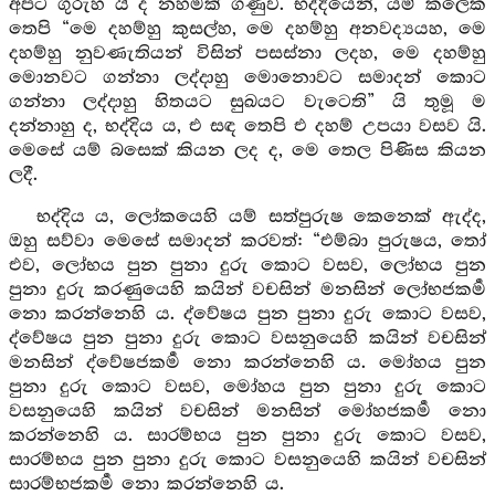
අපට ගුරුහ යි ද නහමක් ගණුව. භද්දියෙනි, යම් කලෙක
තෙපි “මෙ දහම්හු කුසල්හ, මෙ දහම්හු අනවද්‍යයහ, මෙ
දහම්හු නුවණැතියන් විසින් පසස්නා ලදහ, මෙ දහම්හු
මොනවට ගන්නා ලද්දාහු මොනොවට සමාදන් කොට
ගන්නා ලද්දාහු හිතයට සුඛයට වැටෙති” යි තුමූ ම
දන්නාහු ද, භද්දිය ය, එ සඳ තෙපි එ දහම් උපයා වසව යි.
මෙසේ යම් බසෙක් කියන ලද ද, මෙ තෙල පිණිස කියන
ලදී.
භද්දිය ය, ලෝකයෙහි යම් සත්පුරුෂ කෙනෙක් ඇද්ද,
ඔහු සව්වා මෙසේ සමාදන් කරවත්: “එම්බා පුරුෂය, තෝ
එව, ලෝභය පුන පුනා දුරු කොට වසව, ලෝභය පුන
පුනා දුරු කරණුයෙහි කයින් වචසින් මනසින් ලෝභජකර්‍ම
නො කරන්නෙහි ය. ද්වේෂය පුන පුනා දුරු කොට වසව,
ද්වේෂය පුන පුනා දුරු කොට වසනුයෙහි කයින් වචසින්
මනසින් ද්වේෂජකර්‍ම නො කරන්නෙහි ය. මෝහය පුන
පුනා දුරු කොට වසව, මෝහය පුන පුනා දුරු කොට
වසනුයෙහි කයින් වචසින් මනසින් මෝහජකර්‍ම නො
කරන්නෙහි ය. සාරම්භය පුන පුනා දුරු කොට වසව,
සාරම්භය පුන පුනා දුරු කොට වසනුයෙහි කයින් වචසින්
සාරම්භජකර්‍ම නො කරන්නෙහි ය.