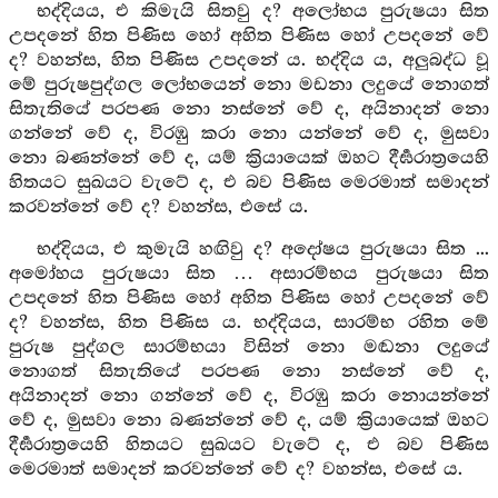
භද්දියය, එ කිමැයි සිතවු ද? අලෝභය පුරුෂයා සිත
උපදනේ හිත පිණිස හෝ අහිත පිණිස හෝ උපදනේ වේ
ද? වහන්ස, හිත පිණිස උපදනේ ය. භද්දිය ය, අලුබද්ධ වූ
මේ පුරුෂපුද්ගල ලෝභයෙන් නො මඩනා ලදුයේ නොගත්
සිතැතියේ පරපණ නො නස්නේ වේ ද, අයිනාදන් නො
ගන්නේ වේ ද, විරඹු කරා නො යන්නේ වේ ද, මුසවා
නො බණන්නේ වේ ද, යම් ක්‍රියායෙක් ඔහට දීර්‍ඝරාත්‍රයෙහි
හිතයට සුඛයට වැටේ ද, එ බව පිණිස මෙරමාත් සමාදන්
කරවන්නේ වේ ද? වහන්ස, එසේ ය.
භද්දියය, එ කුමැයි හඟිවු ද? අදෝෂය පුරුෂයා සිත ...
අමෝහය පුරුෂයා සිත … අසාරම්භය පුරුෂයා සිත
උපදනේ හිත පිණිස හෝ අහිත පිණිස හෝ උපදනේ වේ
ද? වහන්ස, හිත පිණිස ය. භද්දියය, සාරම්භ රහිත මේ
පුරුෂ පුද්ගල සාරම්භයා විසින් නො මඬනා ලදුයේ
නොගත් සිතැතියේ පරපණ නො නස්නේ වේ ද,
අයිනාදන් නො ගන්නේ වේ ද, විරඹු කරා නොයන්නේ
වේ ද, මුසවා නො බණන්නේ වේ ද, යම් ක්‍රියායෙක් ඔහට
දීර්‍ඝරාත්‍රයෙහි හිතයට සුඛයට වැටේ ද, එ බව පිණිස
මෙරමාත් සමාදන් කරවන්නේ වේ ද? වහන්ස, එසේ ය.