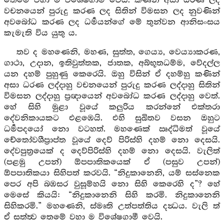
තෙමේ වහා ම විශේෂගාමී වෙයි. කණින් අසා ධරණ ලද
වචනයෙන් පුරුදු කරණ ලද සිතින් විමසන ලද නුවණින්
අවබෝධ කරණ ලද ධර්‍මයන්ගේ මේ තුන්වන ආනිසංසය
කැමැති විය යුතු ය.
තව ද මහණෙනි, මහණ, සුත්ත, ගෙය්‍ය, වෙය්‍යාකරණ,
ගාථා, උදාන, ඉතිවුත්තක, ජාතක, අබ්භූතධම්ම, වේදල්ල
යන දහම් පුහුණු කෙරෙයි. ඔහු විසින් ඒ දහම්හු කණින්
අසා ධරණ ලද්දාහු වචනයෙන් පුරුදු කරණ ලද්දාහු සිතින්
විමසන ලද්දාහු ප්‍රඥායෙන් අවබෝධ කරණ ලද්දාහු වෙත්.
හේ සිහි මුළා වූයේ කලුරිය කරන්නේ එක්තරා
දේවනිකායකට එළඹෙයි. එහි සුඛිතව වසන ඔහුට
ධර්‍මපදයෝ නො වටහත්. මහණෙක් ඍද්ධිමත් වූයේ
චේතෝවශීප්‍රාප්ත වූයේ දෙව් පිරිස්හි දහම් නො දෙසයි.
දේවපුත්‍රයෙක් ද දෙව්පිරිස්හි දහම් නො දෙසයි. වැලිත්
(පළමු උපන්) ඕපපාතිකයෙක් ඒ (පසුව උපන්)
ඕපපාතිකයා සිහිපත් කරවයි. “නිදුකානෙනි, යම් සස්නෙක
පෙර අපි බඹසර වුසූම්හයි නො සිහි කෙරෙහි ද”? හේ
මෙසේ කියයි: “නිදුකානෙනි සිහි කරමි. නිදුකානෙනි
සිහිකරමි.” මහණෙනි, ස්මෘති උත්පත්තිය දන්‍ධය. වැලි ත්
ඒ සත්ත්‍ව තෙමේ වහා ම විශේෂගාමී වෙයි.