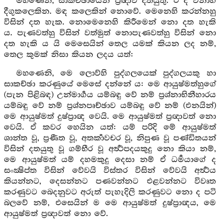
මහණෙනි, සාකච්ඡායෙන් ප්‍රඥාව දතයුතු. එ ද වනාහි
දීගුකලෙකින. මඳ කලෙකින් නොවේ. මෙනෙහි කරන්නහු
විසින් දත හැක. නොමෙනෙහි කිරීමෙන් නො දත හැකි
ය. පැණවත්හු විසින් වත්මුත් නොපැණවත්හු විසින් නො
දත හැකි ය යි මෙසෙයින් තෙල යමක් කියන ලද නම්,
තෙල කුමක් නිසා කියන ලදය යත්:
මහණෙනි, මෙ ලොව්හි පුද්ගලයෙක් පුද්ගලයකු හා
සාකච්ඡා කරණුයේ මෙසේ දන්නේ ය: මෙ ආයුෂ්මත්හුගේ
(පැන පිළිබඳ) උන්මාර්‍ගය යම්බඳු වේ නම් ප්‍රශ්නාභිනීහාරය
යම්බඳු වේ නම් ප්‍රශ්නපෘච්ඡාව යම්බඳු වේ නම් (එනයින්)
මෙ ආයුෂ්මත් දුෂ්ප්‍රාඥ වෙයි. මෙ ආයුෂ්මත් ප්‍රඥාවත් නො
වෙයි. ඒ කවර හෙයින යත්: යම් පරිදි මේ ආයුෂ්මත්
ශාන්ත වූ, ප්‍රණීත වූ, අතර්‍කාවචර වූ, නිපුණ වූ පණ්ඩිතයන්
විසින් දතයුතු වූ ගම්භීර වූ අර්‍ත්‍ථපදයකුදු නො කියා නම්,
මෙ ආයුෂ්මත් යම් දහමකුදු දෙසා නම් ඒ ධර්‍මයාගේ ද
සංක්‍ෂිප්ත විසින් වේවයි විස්තර විසින් වේවයි අර්‍ත්‍ථය
කියන්නට, දෙසන්නට පණවන්නට එළවන්නට විවෘත
කරණුවට බෙදනුවට අරුත් පැහැදිලි කරණුවට නො ද පටි
බලවේ නම්, එසෙයින් ම මෙ ආයුෂ්මත් දුෂ්ප්‍රාඥය, මෙ
ආයුෂ්මත් ප්‍රඥාවත් නො වේ.