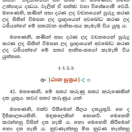
කියයි: “නිදුකානෙනි සිහි කරමි” යි. මහණෙනි, ස්මෘති
උත්පාදය දන්‍ධය. වැලිත් ඒ සත්ත්‍ව වහා විශේෂගාමී වෙයි.
මහණෙනි, කණින් අසා දරණ ලද වචනයෙන් පුරුදු කරණ
ලද සිතින් විමසන ලද ප්‍රඥායෙන් අවබෝධ කරණ ලද
ධර්‍මයන්ගේ මේ සතරවන ආනිසංසය කැමැති විය යුතු ය.
මහණෙනි, කණින් අසා දරණ ලද වචනයෙන් පුරුදු
කරණ ලද සිතින් විමසන ලද ප්‍රඥායෙන් අවබෝධ කරණ
ලද ධර්‍මයන්ගේ මේ සතර ආනිසංසයෝ කැමැති විය
යුත්තාහ.
4. 4. 5. 2.
[ඨාන සූත්‍රය]
42. මහණෙනි, මේ සතර කරුණු සතර කරුණෙකින්
දත යුතුය. කවර සතර කරුණුය යත්:
මහණෙනි, එක්ව විසීමෙන් සීලය දතයුතුයි. හෙ ද
දීර්‍ඝකාලයෙකිනි. මඳකලෙකින් නොවේ. මෙනෙහි
කරන්නහු විසින් දත හැකි ය. නො මෙනෙහි කිරීමෙන්
නො දත හැකි ය. නුවණැත්තහු මිස නුවණ නැත්තහු