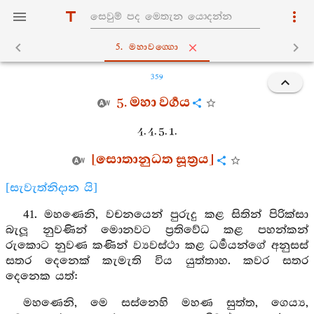
5. මහාවග‍්ගො
359
5. මහා වර්‍ගය
4. 4. 5. 1.
[සොතානුධත සූත්‍රය]
[සැවැත්නිදාන යි]
41. මහණෙනි, වචනයෙන් පුරුදු කළ සිතින් පිරික්සා
බැලූ නුවණින් මොනවට ප්‍රතිවේධ කළ පහන්කන්
රුකොට නුවණ කණින් ව්‍යවස්ථා කළ ධර්‍මයන්ගේ අනුසස්
සතර දෙනෙක් කැමැති විය යුත්තාහ. කවර සතර
දෙනෙක යත්:
මහණෙනි, මෙ සස්නෙහි මහණ සුත්ත, ගෙය්‍ය,