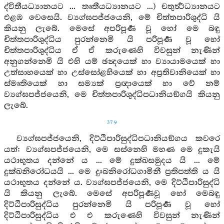
ද්විතීයධ්‍යානයට ... තෘතීයධ්‍යානයට ...) චතුර්‍ත්‍ථධ්‍යානයට
එළඹ වෙසෙයි. ව්‍යග්ඝපජ්ජයෙනි, මේ චිත්තපාරිශුද්ධි යි
කියනු ලැබේ. මෙසේ අපරිපූර්‍ණ වූ හෝ මෙ බඳු
චිත්තපාරිශුද්ධිය පුරන්නෙමි යි පරිපූර්‍ණ වූ හෝ
චිත්තපාරිශුද්ධිය ඒ ඒ කරුණෙහි විවසුන් නැණින්
අනුගන්නෙමි යි එහි යම් ඡන්‍දයෙක් හා ව්‍යායාමයෙක් හා
උත්සාහයෙක් හා උස්සෝළහියෙක් හා අප්‍රතිවානියෙක් හා
ස්මෘතියෙක් හා සම්‍යක් ප්‍රඥායෙක් හා වේ නම්
ව්‍යග්ඝපජ්ජයෙනි, මෙ චිත්තපාරිශුද්ධිපධානියඞ්ගයි කියනු
ලැබේ.
379
ව්‍යග්ඝපජ්ජයෙනි, දිට්ඨිපාරිසුද්ධිපධානියඞ්ගය කවරෙ
යත්: ව්‍යග්ඝපජ්ජයෙනි, මෙ සස්නෙහි මහණ මෙ දුකැයි
යථාභූතය දන්නේ ය ... මේ දුක්ඛසමුදය යි ... මේ
දුක්ඛනිරෝධයයි ... මෙ දුඃඛනිරෝධගාමිනී ප්‍රතිපත්ති ය යි
යථාභූතය දන්නේ ය. ව්‍යග්ඝපජ්ජයෙනි, මෙ දිට්ඨිපාරිසුද්ධි
යි කියනු ලැබේ. මෙසේ අපරිපූර්‍ණවූ හෝ මෙබඳු
දිට්ඨිපාරිසුද්ධිය පුරන්නෙමි යි පරිපූර්‍ණ වූ හෝ
දිට්ඨිපාරිසුද්ධිය එ එ කරුණෙහි විවසුන් නැණින්