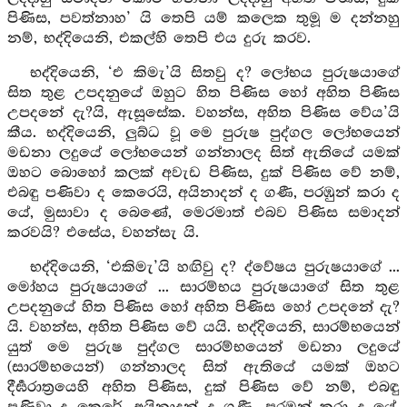
පිණිස, පවත්නාහ’ යි තෙපි යම් කලෙක තුමූ ම දන්නහු
නම්, භද්දියෙනි, එකල්හි තෙපි එය දුරු කරව.
භද්දියෙනි, ‘එ කිමැ’යි සිතවු ද? ලෝභය පුරුෂයාගේ
සිත තුළ උපදනුයේ ඔහුට හිත පිණිස හෝ අහිත පිණිස
උපදනේ දැ?යි, ඇසූසේක. වහන්ස, අහිත පිණිස වේය’යි
කීය. භද්දියෙනි, ලුබ්ධ වූ මෙ පුරුෂ පුද්ගල ලෝභයෙන්
මඩනා ලදුයේ ලෝභයෙන් ගන්නාලද සිත් ඇතියේ යමක්
ඔහට බොහෝ කලක් අවැඩ පිණිස, දුක් පිණිස වේ නම්,
එබඳු පණිවා ද කෙරෙයි, අයිනාදන් ද ගණී, පරඹුන් කරා ද
යේ, මුසාවා ද බෙණේ, මෙරමාත් එබව පිණිස සමාදන්
කරවයි? එසේය, වහන්සැ යි.
භද්දියෙනි, ‘එකිමැ’යි හඟිවු ද? ද්වේෂය පුරුෂයාගේ ...
මෝහය පුරුෂයාගේ ... සාරම්භය පුරුෂයාගේ සිත තුළ
උපදනුයේ හිත පිණිස හෝ අහිත පිණිස හෝ උපදනේ දැ?
යි. වහන්ස, අහිත පිණිස වේ යයි. භද්දියෙනි, සාරම්භයෙන්
යුත් මෙ පුරුෂ පුද්ගල සාරම්භයෙන් මඩනා ලදුයේ
(සාරම්භයෙන්) ගන්නාලද සිත් ඇතියේ යමක් ඔහට
දීර්‍ඝරාත්‍රයෙහි අහිත පිණිස, දුක් පිණිස වේ නම්, එබඳු