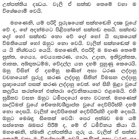
උත්පත්තිය දන්‍ධය. වැලි ඒ සත්ත්‍ව තෙමේ වහා ම
විශේෂගාමී වෙයි.
මහණෙනි, යම් පරිදි පුරුෂයෙක් සක්හඬෙහි දක්‍ෂ වූයේ
වේ ද, හේ අදන්මගට පිළිපන්නේ සක්හඬ අසයි. සක්හඬ
දෝ හෝ සක්හඬ නො වේ දෝ හෝ යි සැකයෙක්
විමතියෙක් හෝ ඔහුට නො වෙයි. වැලිත් සක්හඬෙක් ම
ය යි නිශ්චයට යෙයි. මහණෙනි, එපරිදි ම මහණ තෙමේ
සුත්ත, ගෙය්‍ය, වෙය්‍යාකරණ, ගාථා, උදාන, ඉතිවුත්තක,
ජාතක, අබ්භූතධම්ම, වේදල්ල යන දහම් පුහුණු කෙරෙයි.
ඔහු විසින් ඒ දහම්හු කණින් අසා ධරණ ලද්දාහු
වචනයෙන් පුරුදු කරණ ලද්දාහු සිතින් විමසන ලද්දාහු
ප්‍රඥායෙන් පසක් කරණ ලද්දාහු වෙත්. හේ සිහි මුළා වූයේ
කලුරිය කරන්නේ එක්තරා දේවනිකායකට එළඹෙයි. එහි
සුඛිතව වසන ඔහුට ධර්‍මපදයෝ නො වටහත්. මහණෙක්
ඍද්ධිමත් වූයේ චේතෝවශීප්‍රාප්ත වූයේ දෙව්පිරිස්හි දහම්
නො දෙසයි. වැලිත් දෙව්පිතෙක් දෙව්පිරිස්හි දහම් දෙසයි.
ඔහුට මෙබඳු සිතෙක් වෙයි: පෙර අත්බව මම යම්
සස්නෙක බඹසර පිරීම් ද, මේ ඒ ධර්‍මවිනය කියා යි.
මහණෙනි, ස්මෘති උත්පත්තිය ගුරු ය. වැලිත් ඒ සත්ත්‍ව