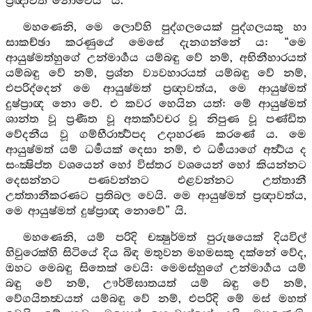
ප්‍රඥාවත් නොවේය” යි.
මහණෙනි, මෙ ලොව්හි පුද්ගලයෙක් පුද්ගලයකු හා
සාකච්ඡා කරණුයේ මෙසේ දැනගන්නේ ය: “මෙ
ආයුෂ්මත්හුගේ උන්මාර්‍ගය යම්බඳු වේ නම්, අභිනීහාරයත්
යම්බඳු වේ නම්, ප්‍රශ්න ව්‍යවහාරයත් යම්බඳු වේ නම්,
එපරිද්දෙන් මෙ ආයුෂ්මත් ප්‍රඥාවත්ය, මෙ ආයුෂ්මත්
දුෂ්ප්‍රාඥ නො වේ. එ කවර හෙයින යත්: මේ ආයුෂ්මත්
ශාන්ත වූ ප්‍රණීත වූ අතර්‍කාවචර වූ නිපුණ වූ පණ්ඩිත
වේදනීය වූ ගම්භීරාර්‍ත්‍ථපද උදාහරණ කරණේ ය. මෙ
ආයුෂ්මත් යම් ධර්‍මයක් දෙසා නම්, එ ධර්‍මයාගේ අර්‍ත්‍ථය ද
සංක්‍ෂිප්ත වශයෙන් හෝ විස්තර වශයෙන් හෝ කියන්නට
දෙසන්නට පණවන්නට එළවන්නට උත්තානී
උත්තානීකරණට ප්‍රතිබල වෙයි. මෙ ආයුෂ්මත් ප්‍රඥාවත්ය,
මෙ ආයුෂ්මත් දුෂ්ප්‍රාඥ නොවේ” යි.
මහණෙනි, යම් පරිදි චක්‍ෂුර්මත් පුරුෂයෙක් දියවිල්
හිවුරෙක්හි සිටියේ දිය බිඳ මතුවන මහමසකු දක්නේ වේද,
ඔහට මෙබඳු සිතෙක් වෙයි: මෙමස්හුගේ උන්මාර්‍ගය යම්
බඳු වේ නම්, ඌර්මිඝාතයත් යම් බඳු වේ නම්,
වේගයිතත්‍වයත් යම්බඳු වේ නම්, එපරිදි මේ මස් මහත්