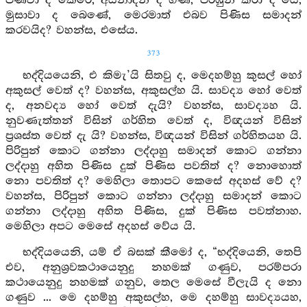
පණිවා ද කෙරේ, අයිනාදන් ද ගණී, පරඹුන් කරා ද යේ,
මුසාවා ද බෙණේ, මෙරමාත් එබව පිණිස සමාදන්
කරවයිද? වහන්ස, එසේය.
373
භද්දියයෙනි, එ කිමැ’යි සිතවු ද, මෙදහම්හු කුසල් හෝ
අකුසල් වෙත් ද? වහන්ස, අකුසල්හ යි. සාවද්‍ය හෝ වෙත්
ද, අනවද්‍ය හෝ වෙත් දැයි? වහන්ස, සාවද්‍යහ යි.
නුවණැත්තන් විසින් ගර්හිත වෙත් ද, විඥයන් විසින්
ප්‍රශස්ත වෙත් දැ යි? වහන්ස, විඥයන් විසින් ගර්හිතයහ යි.
පිරිපුන් කොට ගන්නා ලද්දාහු සමාදන් කොට ගන්නා
ලද්දාහු අහිත පිණිස දුක් පිණිස පවතිත් ද? නොහොත්
නො පවතිත් ද? මෙහිලා තොපට කෙසේ අදහස් වේ ද?
වහන්ස, පිරිපුන් කොට ගන්නා ලද්දාහු සමාදන් කොට
ගන්නා ලද්දාහු අහිත පිණිස, දුක් පිණිස පවත්නාහ.
මෙහිලා අපට මෙසේ අදහස් වේය යි.
භද්දියයෙනි, යම් ඒ බසක් කීමෝ ද, “භද්දියෙනි, තෙපි
එව, අනුශ්‍රවකථායෙනුදු නහමක් ගණුව, පරම්පරා
කථායෙනුදු නහමක් ගනුව, තෙල මෙසේ වීලැයි ද නො
ගණුව ... මෙ දහම්හු අකුසල්හ, මෙ දහම්හු සාවද්‍යයහ,