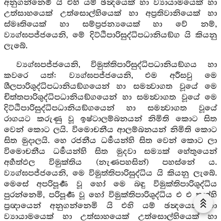
අනුගන්නෙමි යි එහි යම් ඡන්‍දයෙක් හා ව්‍යායාමයෙක් හා
උත්සාහයෙක් උත්සොල්හියෙක් හා අප්‍රතිවානියෙක් හා
ස්මෘතියෙක් හා සම්ප්‍රජන්‍යයෙක් හා වේ නම්,
ව්‍යග්ඝපජ්ජයෙනි, මේ දිට්ඨිපාරිසුද්ධිපධානියඞ්ග යි කියනු
ලැබේ.
ව්‍යග්ඝපජ්ජයෙනි, විමුත්තිපාරිසුද්ධිපධානියඞ්ගය හා
කවරෙ යත්: ව්‍යග්ඝපජ්ජයෙනි, එම අරීසවු මෙ
ශීලපාරිශුද්ධිපධානියඞ්ගයෙන් හා සමන්‍වාගත වූයේ මෙ
චිත්තපාරිශුද්ධිපධානියඞ්ගයෙන් හා සමන්‍වාගත වූයේ මෙ
දිට්ඨිපාරිසුද්ධිපධානියඞ්ගයෙන් හා සමන්‍වාගත වූයේ
රාගයට කරුණු වූ ඉෂ්ටාලම්බනයන් නිමිති කොට සිත
වෙන් කොට ලයි. විමොචනීය ආලම්බනයන් නිමිති කොට
සිත මුදාලයි. හෙ රජනීය ධර්‍මයන්හි සිත වෙන් කොට ලා
විමොචනීය ධර්‍මයන්හි සිත මුදවා සම්‍යක් හේතුයෙන්
අර්‍හත්ඵල විමුක්තිය (නැණපහසින්) පහස්නේ ය.
ව්‍යග්ඝපජ්ජයෙනි, මෙ විමුත්තිපාරිසුද්ධිය යි කියනු ලැබේ.
මෙසේ අපරිපූර්‍ණ වූ හෝ මෙ බඳු විමුක්තිපාරිශුද්ධිය
පුරන්නෙමි, පරිපූර්‍ණ වූ හෝ විමුක්තිපාරිශුද්ධිය එ එ තන්හි
ප්‍රඥායෙන් අනුගන්නෙමි යි එහි යම් ඡන්‍දයෙක් හා
ව්‍යායාමයෙක් හා උත්සාහයෙක් උත්සොල්හියෙක් හා