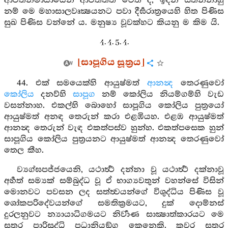
ආවර්‍තනීමායායෙන් ආවර්‍තතිත වෙත් ද, ඉදින් සිතන්නාහු
නම් මෙ මහාසාලවෘක්‍ෂයනට පවා දීර්‍ඝරාත්‍රයෙහි හිත පිණිස
සුඛ පිණිස වන්නේ ය. මනුෂ්‍ය වූවක්හට කියනු ම කිම යි.
4. 4. 5. 4.
[සාපූගිය සූත්‍රය]
44. එක් සමයෙක්හි ආයුෂ්මත්
ආනන්‍ද
තෙරණුවෝ
කෝලිය
දනව්හි
සාපූග
නම් කෝලිය නියම්ගම්හි වැඩ
වසන්නාහ. එකල්හි බොහෝ සාපූගිය කෝලිය පුත්‍රයෝ
ආයුෂ්මත් අනඳ තෙරුන් කරා එළඹියහ. එළඹ ආයුෂ්මත්
ආනන්‍ද තෙරුන් වැඳ එකත්පස්ව හුන්හ. එකත්පසෙක හුන්
සාපූගිය කෝලිය පුත්‍රයනට ආයුෂ්මත් ආනන්‍ද තෙරණුවෝ
තෙල කීහ.
ව්‍යග්ඝපජ්ජයෙනි, යථාර්‍ත්‍ථ දන්නා වූ යථාර්‍ත්‍ථ දක්නාවූ
අර්‍හත් සම්‍යක් සම්බුද්ධ වූ ඒ භාග්‍යවතුන් වහන්සේ විසින්
මොනවට පවසන ලද සත්ත්‍වයන්ගේ විශුද්ධිය පිණිස වූ
ශෝකපරිදේවයන්ගේ සමතික්‍රමයට, දුක් දොම්නස්
දුරලනුවට න්‍යායාධිගමයට නිර්‍වාණ සාක්‍ෂාත්කාරයට මෙ
සතර පාරිසුද්ධි පධානියඞ්ග කෙනෙකි. කවර සතර