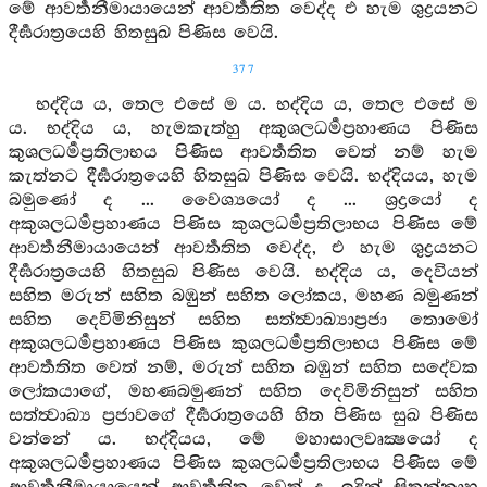
මේ ආවර්‍තනීමායායෙන් ආවර්‍තතිත වෙද්ද එ හැම ශුද්‍රයනට
දීර්‍ඝරාත්‍රයෙහි හිතසුඛ පිණිස වෙයි.
377
භද්දිය ය, තෙල එසේ ම ය. භද්දිය ය, තෙල එසේ ම
ය. භද්දිය ය, හැමකැත්හු අකුශලධර්‍මප්‍රහාණය පිණිස
කුශලධර්‍මප්‍රතිලාභය පිණිස ආවර්‍තතිත වෙත් නම් හැම
කැත්නට දීර්‍ඝරාත්‍රයෙහි හිතසුඛ පිණිස වෙයි. භද්දියය, හැම
බමුණෝ ද ... වෛශ්‍යයෝ ද ... ශ්‍රද්‍රයෝ ද
අකුශලධර්‍මප්‍රහාණය පිණිස කුශලධර්‍මප්‍රතිලාභය පිණිස මේ
ආවර්‍තනීමායායෙන් ආවර්‍තතිත වෙද්ද, එ හැම ශුද්‍රයනට
දීර්‍ඝරාත්‍රයෙහි හිතසුඛ පිණිස වෙයි. භද්දිය ය, දෙවියන්
සහිත මරුන් සහිත බඹුන් සහිත ලෝකය, මහණ බමුණන්
සහිත දෙවිමිනිසුන් සහිත සත්ත්‍වාඛ්‍යාප්‍රජා තොමෝ
අකුශලධර්‍මප්‍රහාණය පිණිස කුශලධර්‍මප්‍රතිලාභය පිණිස මේ
ආවර්‍තතිත වෙත් නම්, මරුන් සහිත බඹුන් සහිත සදේවක
ලෝකයාගේ, මහණබමුණන් සහිත දෙවිමිනිසුන් සහිත
සත්ත්‍වාඛ්‍ය ප්‍රජාවගේ දීර්‍ඝරාත්‍රයෙහි හිත පිණිස සුඛ පිණිස
වන්නේ ය. භද්දියය, මේ මහාසාලවෘක්‍ෂයෝ ද
අකුශලධර්‍මප්‍රහාණය පිණිස කුශලධර්‍මප්‍රතිලාභය පිණිස මේ