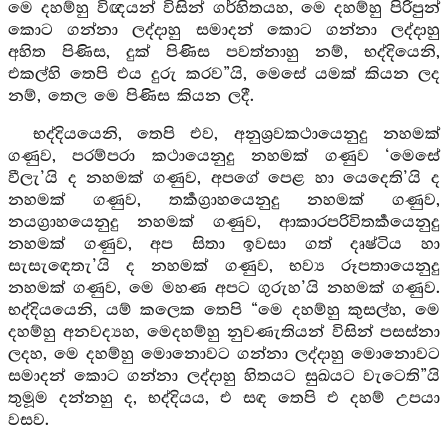
මෙ දහම්හු විඥයන් විසින් ගර්හිතයහ, මෙ දහම්හු පිරිපුන්
කොට ගන්නා ලද්දාහු සමාදන් කොට ගන්නා ලද්දාහු
අහිත පිණිස, දුක් පිණිස පවත්නාහු නම්, භද්දියෙනි,
එකල්හි තෙපි එය දුරු කරව”යි, මෙසේ යමක් කියන ලද
නම්, තෙල මෙ පිණිස කියන ලදී.
භද්දියයෙනි, තෙපි එව, අනුශ්‍රවකථායෙනුදු නහමක්
ගණුව, පරම්පරා කථායෙනුදු නහමක් ගණුව ‘මෙසේ
වීලැ’යි ද නහමක් ගණුව, අපගේ පෙළ හා යෙදෙති’යි ද
නහමක් ගණුව, තර්‍කග්‍රාහයෙනුදු නහමක් ගණුව,
නයග්‍රාහයෙනුදු නහමක් ගණුව, ආකාරපරිවිතර්‍කයෙනුදු
නහමක් ගණුව, අප සිතා ඉවසා ගත් දෘෂ්ටිය හා
සැසැඳෙතැ’යි ද නහමක් ගණුව, භව්‍ය රූපතායෙනුදු
නහමක් ගණුව, මෙ මහණ අපට ගුරුහ’යි නහමක් ගණුව.
භද්දියයෙනි, යම් කලෙක තෙපි “මෙ දහම්හු කුසල්හ, මෙ
දහම්හු අනවද්‍යහ, මෙදහම්හු නුවණැතියන් විසින් පසස්නා
ලදහ, මෙ දහම්හු මොනොවට ගන්නා ලද්දාහු මොනොවට
සමාදන් කොට ගන්නා ලද්දාහු හිතයට සුඛයට වැටෙති”යි
තුමූම දන්නහු ද, භද්දියය, එ සඳ තෙපි එ දහම් උපයා
වසව.