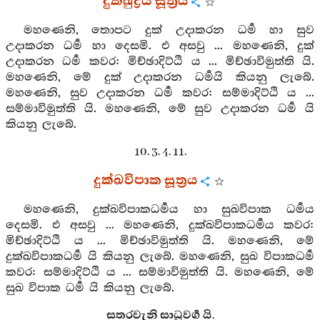
දුක්ඛුද්‍රය සූත්‍රය
මහණෙනි, තොපට දුක් උදාකරන ධර්‍ම හා සුව
උදාකරන ධර්‍ම හා දෙසමි. එ අසවු ... මහණෙනි, දුක්
උදාකරන ධර්‍ම කවර: මිච්ඡාදිට්ඨි ය ... මිච්ඡාවිමුත්ති යි.
මහණෙනි, මේ දුක් උදාකරන ධර්‍මයි කියනු ලැබේ.
මහණෙනි, සුව උදාකරන ධර්‍ම කවර: සම්මාදිට්ඨි ය ...
සම්මාවිමුත්ති යි. මහණෙනි, මේ සුව උදාකරන ධර්‍ම යි
කියනු ලැබේ.
10. 3. 4. 11.
දුක්ඛවිපාක සූත්‍රය
මහණෙනි, දුක්ඛවිපාකධර්‍මය හා සුඛවිපාක ධර්‍මය
දෙසමි. එ අසවු ... මහණෙනි, දුක්ඛවිපාකධර්‍මය කවර:
මිච්ඡාදිට්ඨි ය ... මිච්ඡාවිමුත්ති යි. මහණෙනි, මේ
දුක්ඛවිපාකධර්‍ම යි කියනු ලැබේ. මහණෙනි, සුඛ විපාකධර්‍ම
කවර: සම්මාදිට්ඨි ය ... සම්මාවිමුත්ති යි. මහණෙනි, මේ
සුඛ විපාක ධර්‍ම යි කියනු ලැබේ.
සතරවැනි සාධුවර්‍ග යි.