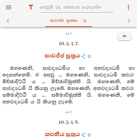
සාවජ‍්ජ සුත‍්තං
443
10. 3. 4. 7.
සාවජ්ජ සූත්‍රය
මහණෙනි, සාවද්‍යධර්‍මය හා අනවද්‍යධර්‍ම හා
දෙසන්නෙමි. එ අසවු ... මහණෙනි, සාවද්‍යධර්‍ම කවර:
මිච්ඡාදිට්ඨි ය ... මිච්ඡාවිමුත්ති යි. මහණෙනි, මේ
සාවද්‍යධර්‍ම යි කියනු ලැබේ. මහණෙනි, අනවද්‍යධර්‍ම කවර:
සම්මාදිට්ඨි ය ... සම්මාවිමුත්ති යි. මහණෙනි, මේ
අනවද්‍යධර්‍ම ය යි කියනු ලැබේ.
445
10. 3. 4. 8.
තපනීය සූත්‍රය