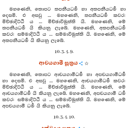
මහණෙනි, තොපට තපනීයධර්‍ම හා අතපනීයධර්‍ම හා
දෙසමි. එ අසවු ... මහණෙනි, තපනීයධර්‍ම කවර:
මිච්ඡාදිට්ඨි ය ... මිච්ඡාවිමුත්ති යි. මහණෙනි, මේ
තපනීයධර්‍ම යි කියනු ලැබේ. මහණෙනි, අතපනීයධර්‍ම
කවර: සම්මාදිට්ඨි ය ... සම්මාවිමුත්ති යි. මහණෙනි, මේ
අතපනීයධර්‍ම යි කියනු ලැබේ.
10. 3. 4. 9.
ආචයගාමී සූත්‍රය
මහණෙනි, තොපට ආචයගාමීධර්‍ම හා අපචයගාමීධර්‍ම
හා දෙසමි. එ අසවු ... මහණෙනි, ආචයගාමීධර්‍ම කවර:
මිච්ඡාදිට්ඨි ය ... මිච්ඡාවිමුත්ති යි. මහණෙනි, මේ
ආචයගාමීධර්‍ම යි කියනු ලැබේ. මහණෙනි, අපචයගාමී ධර්‍ම
කවර: සම්මාදිට්ඨි ය ... සම්මාවිමුත්ති යි. මහණෙනි, මේ
අපචයගාමී ධර්‍ම යි කියනු ලැබේ.
10. 3. 4. 10.