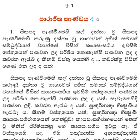
9. 1.
පාරාජික කාණ්ඩය
1. සිකපද පැණවීමෙහි කල් දන්නා වූ සිකපද
පැණවීමෙහි කරුණු දක්නා වූ භාග්‍යවත් අර්‍හත් සම්‍යක්
සම්බුද්ධයන් වහන්සේ විසින් කායසංසර්‍ගය ඉවසීම්
හේතුයෙන් පණවන ලද පරිජිය කොතැන්හි පණවන ලද ද
කවරක ඇරැබ ද කිනම් වස්තු යෙක්හි ද ... කවරක්හු විසින්
ගෙණ එන ලද ද යත්:
සිකපද පැණවීමෙහි කල් දන්නා වූ සිකපද පැණවීමෙහි
කරුණු දක්නා වූ භාග්‍යවත් අර්‍හත් සම්‍යක් සම්බුද්ධයන්
වහන්සේ විසින් කායසංසර්‍ගය ඉවසීම් හේතුයෙන් පණවන
ලද පරිජිය කොතැන්හි පණවන ලද ද යත්: සැවැතෙහිදි
පණවන ලදි. කවරක ඇරැබ ද යත්: සුන්‍දරීනන්‍දා භික්‍ෂුණිය
ඇරැබැ ය. කිනම් වස්තුයෙක යත්: සුන්‍දරීනන්‍දා භික්‍ෂුණී
කායසංසර්‍ගරාගයෙන් තෙත්වූවා කායසංසර්‍ගරාගයෙන් තෙත්
වූ මිනිස් පිරිමියක්හු ගේ කායසංසර්‍ගය ඉවසූ යැ. ඒ
වස්තුයෙහි යැ. එහි පඤ්ඤත්ති අනුපඤ්ඤත්ති