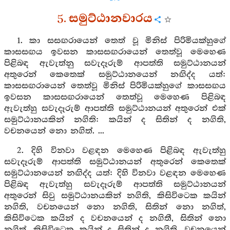
5. සමුට්ඨානවාරය
1. කා සසඟරායෙන් තෙත් වූ මිනිස් පිරිමියක්හුගේ
කාසසඟය ඉවසන කාසසඟරායෙන් තෙත්වූ මෙහෙණ
පිළිබඳ ඇවැත්නු සවැදෑරුම් ආපත්ති සමුට්ඨානයන්
අතුරෙන් කෙතෙක් සමුට්ඨානයෙන් නඟිද්ද යත්:
කාසසඟරායෙන් තෙත්වූ මිනිස් පිරිමියක්හුගේ කාසසඟය
ඉවසන කාසසඟරායෙන් තෙත්වූ මෙහෙණ පිළිබඳ
ඇවැත්හු සවැදෑරුම් ආපත්ති සමුට්ඨානයන් අතුරෙන් එක්
සමුට්ඨානයකින් නගිති: කයින් ද සිතින් ද නගිති,
වචනයෙන් නො නගිත්. ...
2. දිහි විනවා වළඳන මෙහෙණ පිළිබඳ ඇවැත්හු
සවැදෑරුම් ආපත්ති සමුට්ඨානයන් අතුරෙන් කෙතෙක්
සමුට්ඨානයෙන් නඟිද්ද යත්: දිහි විනවා වළඳන මෙහෙණ
පිළිබඳ ඇවැත්හු සවැදෑරුම් ආපත්ති සමුට්ඨානයන්
අතුරෙන් සිවු සමුට්ඨානයකින් නගිති, කිසිවිටෙක කයින්
නගිති, වචනයෙන් නො නගිති, සිතින් නො නගිත්,
කිසිවිටෙක කයින් ද වචනයෙන් ද නගිතී, සිතින් නො
නගිත්, කිසිවිටෙක කයින් ද සිතින් ද නගිති, වචනයෙන්