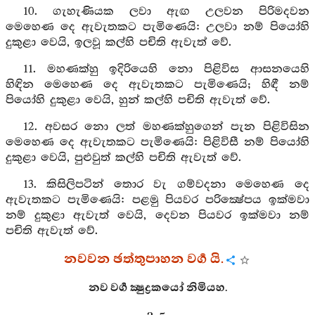
10. ගැහැණියක ලවා ඇඟ උලවන පිරිමදවන
මෙහෙණ දෙ ඇවැතකට පැමිණෙයි: උලවා නම් පියෝහි
දුකුළා වෙයි, ඉලවූ කල්හි පචිති ඇවැත් වේ.
11. මහණක්හු ඉදිරියෙහි නො පිළිවිස ආසනයෙහි
හිඳින මෙහෙණ දෙ ඇවැතකට පැමිණෙයි; හිඳී නම්
පියෝහි දුකුළා වෙයි, හුන් කල්හි පචිති ඇවැත් වේ.
12. අවසර නො ලත් මහණක්හුගෙන් පැන පිළිවිසින
මෙහෙණ දෙ ඇවැතකට පැමිණෙයි: පිළිවිසී නම් පියෝහි
දුකුළා වෙයි, පුළුවුත් කල්හි පචිති ඇවැත් වේ.
13. කිසිලිපටින් තොර වැ ගම්වදනා මෙහෙණ දෙ
ඇවැතකට පැමිණෙයි: පළමු පියවර පරික්‍ෂේපය ඉක්මවා
නම් දුකුළා ඇවැත් වෙයි, දෙවන පියවර ඉක්මවා නම්
පචිති ඇවැත් වේ.
නවවන ඡත්තුපාහන වර්‍ග යි.
නව වර්‍ග ක්‍ෂුද්‍රකයෝ නිමියහ.