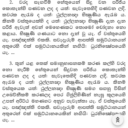
2. වරද සැඟවීම් හේතුයෙන් සිදු වන පරිජිය
කොතැන්හි පණවන ලද ද යත්: සැවැතෙහිදි පණවන ලදි.
කවරක ඇරැබ ද යත්: ථුල්ලනන්‍දා භික්‍ෂුණිය ඇරැබ ය.
කිනම් වස්තුයෙක්හි ද යත්: ථුල්ලනන්‍දා භික්‍ෂුණි දැන දැන
පරිජි ඇවැත් අවන් මෙහෙණකට තොමෝ චෝදනා නො
කළාය. භික්‍ෂුණි ගණයාට නො දැන් වූ යැ. ඒ වස්තුයෙහි
යැ. පඤ්ඤත්ති එකකි. සවැදැරුම් ආපත්ති සමුට්ඨානයන්
අතුරෙහි එක් සමුට්ඨානයකින් නඟියි: ධුරනික්‍ෂේපයෙහි
යැ. ...
3. තුන් යළ තෙක් සමානුභාසනකම් කරණ කල්හි වරද
නො හැරීම් හේතුයෙන් සිදුවන පරිජිය කොතැන්හි
පණවන ලද ද යත්: සැවැතෙහිදි පණවන ලදි. කවරක
ඇරැබ ද යත්: ථුල්ලනන්‍දා භික්‍ෂුණිය ඇරැබ ය. කිනම්
වස්තුයෙක යත්: ථුල්ලනන්‍දා භික්‍ෂුණී සමග සඟහු විසින්
උඛෙව්නීකම් කරණලද පෙර ගිජුලිහිණින් නැසූ කුලයෙහි
උපන් අරිට්ඨ මහණහට අනුව පැවැත්තා යැ. ඒ වස්තුයෙහි
යැ. පඤ්ඤත්ති එකකි. සවැදෑරුම් ආපත්ති සමුට්ඨානයන්
අතුරෙන් එක් සමුට්ඨානයෙකින් නඟියි: ධුරනික්‍ෂේපයෙහි
යැ. ...