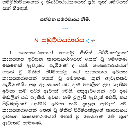
සම්මුඛාවිනයෙන් ද තිණවත්‍ථාරකයෙන් දැයි තුන් ශමථයන්
සන් හිඳෙත්.
සත්වන සමථවාරය නිමි.
277
8. සමුච්වයවාරය
1. කාසසඟරායෙන් තෙත්වූ මිනිස් පිරිමියක්හුගේ
කාසසඟය ඉවසන කාසසඟරායෙන් තෙත් වූ මෙහෙණ
කෙතෙක් ඇවැතට පැමිණේ ද යත්: කාසසඟරායෙන්
තෙත් වූ මිනිස් පිරිමියක්හු ගේ කාසසඟය ඉවසන
කාසසඟරායෙන් තෙත් වූ මෙහෙණ තුන් ඇවැතකට
පැමිණෙයි: අකු ඇටයෙන් යට දණ මඬලින් උඩ ගැණීම
ඉවසා නම් පරිජි ඇවැත් වෙයි. අකුඇටයෙන් උඩ දණ
මඬලින් යට ගැණීම ඉවසා නම් ථුලැසි ඇවැත් වෙයි, කය
පිළිබැඳියක් ගැණීම ඉවසා නම් දුකුළා ඇවැත් වේ.
කාසසඟරායෙන් තෙත් වූ මිනිස් පිරිමියක්හුගේ කාසසඟය
ඉවසන කාසසඟරායෙන් තෙත් වූ මෙහෙණ මේ තුන්
ඇවැතට පැමිණේ.