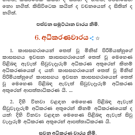
නො නගිත්. කිසිවිටෙක කයින් ද වචනයෙන් ද සිතින් ද
නගිත්.
පස්වන සමුට්ඨාන වාරය නිමි.
6. අධිකරණවාරය
1. කාසසඟරායෙන් තෙත් වූ මිනිස් පිරිමියක්හුගේ
කාසසඟය ඉවසන කාසසඟරායෙන් තෙත් වූ මෙහෙණ
පිළිබඳ ඇවැත් සිවුවැදෑරුම් අධිකරණ අතුරෙන් කිනම්
අධිකරණයෙක් ද යත්: කාසසඟරායෙන් තෙත් වූ මිනිස්
පිරිමියක්හුගේ කාසසඟය ඉවසන කාසසඟරායෙන් තෙත්
වූ මෙහෙණ පිළිබඳ ඇවැත් සිවුවැදෑරුම් අධිකරණ
අතුරෙන් ආපත්තාධිකරණ යි. ...
2. දිහි විනවා වළඳන මෙහෙණ පිළිබඳ ඇවැත්
සිවුවැදෑරුම් අධිකරණ අතුරෙන් කිනම් අධිකරණයෙක් ද
යත්: දිහි විනවා වළඳන මෙහෙණ පිළිබඳ ඇවැත් සිවු
වැදෑරුම් අධිකරණ අතුරෙන් ආපත්තාධිකරණ යි.
සවන අධිකරණ වාරය නිමි.