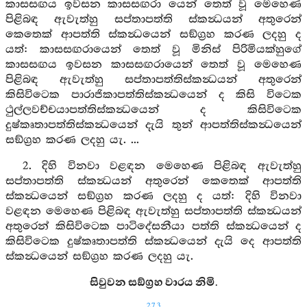
කාසසඟය ඉවසන කාසසඟරා යෙන් තෙත් වූ මෙහෙණ
පිළිබඳ ඇවැත්හු සප්තාපත්ති ස්කන්‍ධයන් අතුරෙන්
කෙතෙක් ආපත්ති ස්කන්‍ධයෙන් සඞ්ග්‍රහ කරණ ලදහු ද
යත්: කාසසඟරායෙන් තෙත් වූ මිනිස් පිරිමියක්හුගේ
කාසසඟය ඉවසන කාසසඟරායෙන් තෙත් වූ මෙහෙණ
පිළිබඳ ඇවැත්හු සප්තාපත්තිස්කන්‍ධයන් අතුරෙන්
කිසිවිටෙක පාරාජිකාපත්තිස්කන්‍ධයෙන් ද කිසි විටෙක
ථුල්ලවච්චයාපත්තිස්කන්‍ධයෙන් ද කිසිවිටෙක
දුෂ්කෘතාපත්තිස්කන්‍ධයෙන් දැයි තුන් ආපත්තිස්කන්‍ධයෙන්
සඞ්ග්‍රහ කරණ ලදහු යැ. ...
2. දිහි විනවා වළඳන මෙහෙණ පිළිබඳ ඇවැත්හු
සප්තාපත්ති ස්කන්‍ධයන් අතුරෙන් කෙතෙක් ආපත්ති
ස්කන්‍ධයෙන් සඞ්ග්‍රහ කරණ ලදහු ද යත්: දිහි විනවා
වළඳන මෙහෙණ පිළිබඳ ඇවැත්හු සප්තාපත්ති ස්කන්‍ධයන්
අතුරෙන් කිසිවිටෙක පාටිදේසනීයා පත්ති ස්කන්‍ධයෙන් ද
කිසිවිටෙක දුෂ්කෘතාපත්ති ස්කන්‍ධයෙන් දැයි දෙ ආපත්ති
ස්කන්‍ධයෙන් සඞ්ග්‍රහ කරණ ලදහු යැ.
සිවුවන සඞ්ග්‍රහ වාරය නිමි.
273