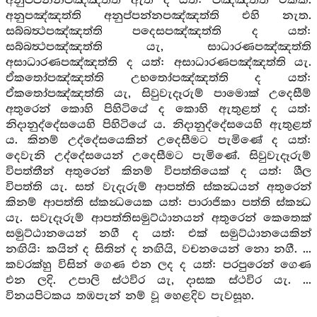
අනුප්පන්නපඤ්ඤත්ති ඇත් ද යත්: පඤ්ඤත්ති එකකි.
අනුපඤ්ඤත්ති අනුප්පන්නපඤ්ඤත්ති එහි නැත.
සබ්බත්‍ථපඤ්ඤත්ති පදෙසපඤ්ඤත්ති ද යත්:
සබ්බත්‍ථපඤ්ඤත්ති යැ, සාධාරණපඤ්ඤත්ති
අසාධාරණපඤ්ඤත්ති ද යත්: අසාධාරණපඤ්ඤත්ති යැ.
ඒකතෝපඤ්ඤත්ති උභතෝපඤ්ඤත්ති ද යත්:
ඒකතෝපඤ්ඤත්ති යැ, සිවුවැදෑරුම් පාමොක් උදෙසීම්
අතුරෙන් කොහි පිහිටියේ ද කොහි ඇතුළත් ද යත්:
නිදානුද්දේසයෙහි පිහිටියේ ය. නිදානුද්දේසයෙහි ඇතුළත්
ය. කිනම් උද්දේසයෙකින් උදෙසීමට පැමිණේ ද යත්:
දෙවැනි උද්දේසයෙන් උදෙසීමට පැමිණේ. සිවුවැදෑරුම්
විපත්තීන් අතුරෙන් කිනම් විපත්තියෙක් ද යත්: ශීල
විපත්ති යැ. සත් වැදැරුම් ආපත්ති ස්කන්‍ධයන් අතුරෙන්
කිනම් ආපත්ති ස්කන්‍ධයෙක යත්: පාරාජිකා පත්ති ස්කන්‍ධ
යැ. සවැදෑරුම් ආපත්තිසමුට්ඨානයන් අතුරෙන් කෙතෙක්
සමුට්ඨානයෙන් නගී ද යත්: එක් සමුට්ඨානයෙකින්
නඟියි: කයින් ද සිතින් ද නඟියි, වචනයෙන් නො නගී. ...
කවරක්හු විසින් ගෙණ එන ලද ද යත්: පරපුරෙන් ගෙණ
එන ලදි. උපාලි ස්ථවිර යැ, දාසක ස්ථවිර යැ. ...
විනයපිටකය තඹපැන් නම් වූ හෙළදිව පැවසූහ.