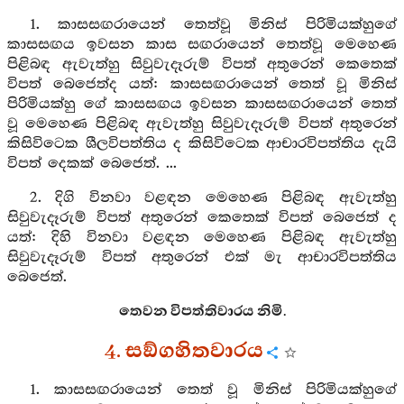
1. කාසසඟරායෙන් තෙත්වූ මිනිස් පිරිමියක්හුගේ
කාසසඟය ඉවසන කාස සඟරායෙන් තෙත්වූ මෙහෙණ
පිළිබඳ ඇවැත්හු සිවුවැදෑරුම් විපත් අතුරෙන් කෙතෙක්
විපත් බෙජෙත්ද යත්: කාසසඟරායෙන් තෙත් වූ මිනිස්
පිරිමියක්හු ගේ කාසසඟය ඉවසන කාසසඟරායෙන් තෙත්
වූ මෙහෙණ පිළිබඳ ඇවැත්හු සිවුවැදෑරුම් විපත් අතුරෙන්
කිසිවිටෙක ශීලවිපත්තිය ද කිසිවිටෙක ආචාරවිපත්තිය දැයි
විපත් දෙකක් බෙජෙත්. ...
2. දිගි විනවා වළඳන මෙහෙණ පිළිබඳ ඇවැත්හු
සිවුවැදෑරුම් විපත් අතුරෙන් කෙතෙක් විපත් බෙජෙත් ද
යත්: දිහි විනවා වළඳන මෙහෙණ පිළිබඳ ඇවැත්හු
සිවුවැදෑරුම් විපත් අතුරෙන් එක් මැ ආචාරවිපත්තිය
බෙජෙත්.
තෙවන විපත්තිවාරය නිමි.
4. සඞ්ගහිතවාරය
1. කාසසඟරායෙන් තෙත් වූ මිනිස් පිරිමියක්හුගේ