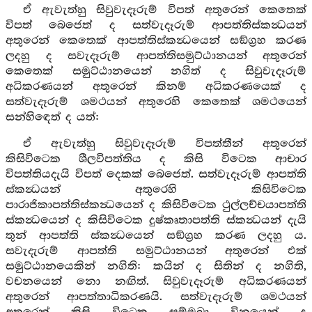
ඒ ඇවැත්හු සිවුවැදෑරුම් විපත් අතුරෙන් කෙතෙක්
විපත් බෙජෙත් ද සත්වැදෑරුම් ආපත්තිස්කන්‍ධයන්
අතුරෙන් කෙතෙක් ආපත්තිස්කන්‍ධයෙන් සඞ්ග්‍රහ කරණ
ලදහු ද සවැදෑරුම් ආපත්තිසමුට්ඨානයන් අතුරෙන්
කෙතෙක් සමුට්ඨානයෙන් නගිත් ද සිවුවැදෑරුම්
අධිකරණයන් අතුරෙන් කිනම් අධිකරණයෙක් ද
සත්වැදෑරුම් ශමථයන් අතුරෙහි කෙතෙක් ශමථයෙන්
සන්හිඳෙත් ද යත්:
ඒ ඇවැත්හු සිවුවැදෑරුම් විපත්තීන් අතුරෙන්
කිසිවිටෙක ශීලවිපත්තිය ද කිසි විටෙක ආචාර
විපත්තියදැයි විපත් දෙකක් බෙජෙත්. සත්වැදෑරුම් ආපත්ති
ස්කන්‍ධයන් අතුරෙහි කිසිවිටෙක
පාරාජිකාපත්තිස්කන්‍ධයෙන් ද කිසිවිටෙක ථුල්ලච්චයාපත්ති
ස්කන්‍ධයෙන් ද කිසිවිටෙක දුෂ්කෘතාපත්ති ස්කන්‍ධයන් දැයි
තුන් ආපත්ති ස්කන්‍ධයෙන් සඞ්ග්‍රහ කරණ ලදහු ය.
සවැදැරුම් ආපත්ති සමුට්ඨානයන් අතුරෙන් එක්
සමුට්ඨානයෙකින් නගිති: කයින් ද සිතින් ද නගිති,
වචනයෙන් නො නඟිත්. සිවුවැදෑරුම් අධිකරණයන්
අතුරෙන් ආපත්තාධිකරණයි. සත්වැදෑරුම් ශමථයන්