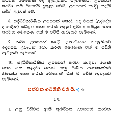
කරවන මෙහෙණ දෙ ඇවැතකට පැමිණෙයි: උපසපන්
කරවා නම් පියෝහි දුකුළා වෙයි, උපසපන් කරවූ කල්හි
පචිති ඇවැත් වේ.
8. සද්ධිවිහාරිණිය උපසපන් කොට දෙ වසක් (උද්දේස
දානාදීන්) සඞ්ග්‍රහ නො කරණ අනුන් ලවා ද සඞ්ග්‍රහ නො
කරවන මෙහෙණ එක් ම පචිති ඇවැතට පැමිණේ.
9. තමා උපසපන් කරවූ උපාද්ධ්‍යාය භික්‍ෂුණියට
දෙවසක් උවැටන් නො කරණ මෙහෙණ එක් ම පචිති
ඇවැතට පැමිණේ.
10. සද්ධිවිහාරිණිය උපසපන් කරවා කැඳවා ගෙණ
නො යන කැඳවා ගෙණ යනු පිණිස අනෙකක්හට
නියෝග නො කරණ මෙහෙණ එක් ම පචිති ඇවැතට
පැමිණේ.
සත්වන ගබ්භිනී වර්‍ග යි.
4. 8.
1. උනු විසිවස් ඇති කුමරියක උපසපන් කරවන