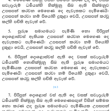
4. මෙහෙණ සඟහු විසින් සම්මත කරණ ලද දෙ වසක්
සවැදෑරුම් ධර්‍මයන්හි හික්මුනු සිඛ ඇති සික්මනුව
උපසපන් කරවන මෙහෙණ දෙ ඇවැතකට පැමිණෙයි:
උපසපන් කරවා නම් පියෝහි දුකුළා වෙයි, උපසපන් කරවූ
කල්හි පචිති ඇවැත් වේ.
5. පුරුෂ සමාගමයට පැමිණි නො පිරිපුන්
දොළොස්වස් ඇතියක උපසපන් කරවන මෙහෙණ දෙ
ඇවැතකට පැමිණෙයි: උපසපන් කරවා නම් පියෝහි
දුකුළා වෙයි, උපසපන් කරවූ කල්හි පචිති ඇවැත් වේ.
6. පිරිපුන් දොළොස්වස් ඇති දෙ වසක් සවැදෑරුම්
ධර්‍මයන්හි නොහික්මුනු සිඛ ඇති පුරුෂ සමාගමයට
පැමිණියක උපසපන් කරවන මෙහෙණ දෙ ඇවැතකට
පැමිණෙයි: උපසපන් කරවා නම් පියෝහි දුකුළා වෙයි,
උපසපන් කරවූ කල්හි පචිති ඇවැත් වේ.
263
7. පිරිපුන් දොළොස් වස් ඇති දෙ වසක් සවැදෑරුම්
ධර්‍මයන්හි හික්මුනු සිඛ ඇති මෙහෙණසඟුන් විසින් සම්මත
නො කරණ ලද පුරුෂ සමාගමයට පැමිණියක උපසපන්