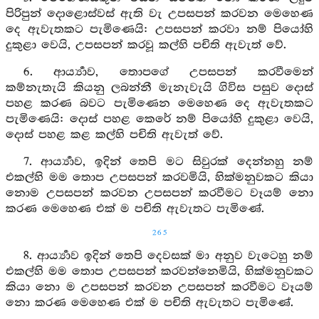
පිරිපුන් දොළොස්වස් ඇති වැ උපසපන් කරවන මෙහෙණ
දෙ ඇවැතකට පැමිණෙයි: උපසපන් කරවා නම් පියෝහි
දුකුළා වෙයි, උපසපන් කරවූ කල්හි පචිති ඇවැත් වේ.
6. ආර්‍ය්‍යාව, තොපගේ උපසපන් කරවීමෙන්
කම්නැතැයි කියනු ලබන්නී මැනැවැයි ගිවිස පසුව දොස්
පහළ කරණ බවට පැමිණෙන මෙහෙණ දෙ ඇවැතකට
පැමිණෙයි: දොස් පහළ කෙරේ නම් පියෝහි දුකුළා වෙයි,
දොස් පහළ කළ කල්හි පචිති ඇවැත් වේ.
7. ආර්‍ය්‍යාව, ඉදින් තෙපි මට සිවුරක් දෙන්නහු නම්
එකල්හි මම තොප උපසපන් කරවමියි, හික්මනුවකට කියා
නොම උපසපන් කරවන උපසපන් කරවීමට වෑයම් නො
කරණ මෙහෙණ එක් ම පචිති ඇවැතට පැමිණේ.
265
8. ආර්‍ය්‍යාව ඉදින් තෙපි දෙවසක් මා අනුව වැටෙහු නම්
එකල්හි මම තොප උපසපන් කරවන්නෙමියි, හික්මනුවකට
කියා නො ම උපසපන් කරවන උපසපන් කරවීමට වෑයම්
නො කරණ මෙහෙණ එක් ම පචිති ඇවැතට පැමිණේ.