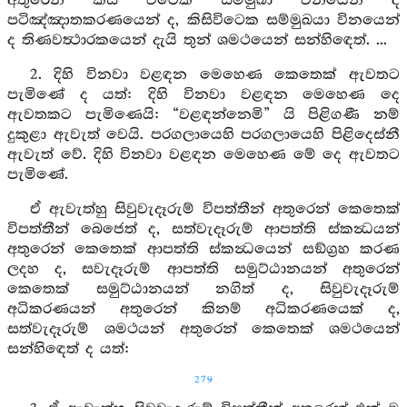
අතුරෙන් කිසි විටෙක සම්මුඛා විනයෙන් ද
පටිඤ්ඤාතකරණයෙන් ද, කිසිවිටෙක සම්මුඛයා විනයෙන්
ද තිණවත්‍ථාරකයෙන් දැයි තුන් ශමථයෙන් සන්හිඳෙත්. ...
2. දිහි විනවා වළඳන මෙහෙණ කෙතෙක් ඇවතට
පැමිණේ ද යත්: දිහි විනවා වළඳන මෙහෙණ දෙ
ඇවතකට පැමිණෙයි: “වළඳන්නෙමි” යි පිළිගණී නම්
දුකුළා ඇවැත් වෙයි. පරගලායෙහි පරගලායෙහි පිළිදෙස්නී
ඇවැත් වේ. දිහි විනවා වළඳන මෙහෙණ මේ දෙ ඇවතට
පැමිණේ.
ඒ ඇවැත්හු සිවුවැදෑරුම් විපත්තීන් අතුරෙන් කෙතෙක්
විපත්තීන් බෙජෙත් ද, සත්වැදෑරුම් ආපත්ති ස්කන්‍ධයන්
අතුරෙන් කෙතෙක් ආපත්ති ස්කන්‍ධයෙන් සඞ්ග්‍රහ කරණ
ලදහ ද, සවැදෑරුම් ආපත්ති සමුට්ඨානයන් අතුරෙන්
කෙතෙක් සමුට්ඨානයන් නගිත් ද, සිවුවැදෑරුම්
අධිකරණයන් අතුරෙන් කිනම් අධිකරණයෙක් ද,
සත්වැදෑරුම් ශමථයන් අතුරෙන් කෙතෙක් ශමථයෙන්
සන්හිඳෙත් ද යත්:
279