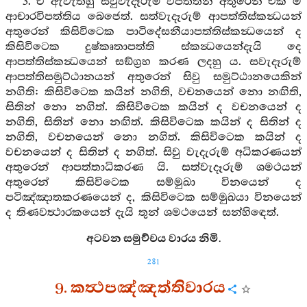
3. ඒ ඇවැත්හු සිවුවැදෑරුම් විපත්තීන් අතුරෙන් එක් ම
ආචාරවිපත්තිය බෙජෙත්. සත්වැදෑරුම් ආපත්තිස්කන්‍ධයන්
අතුරෙන් කිසිවිටෙක පාටිදේසනීයාපත්තිස්කන්‍ධයෙන් ද
කිසිවිටෙක දුෂ්කෘතාපත්ති ස්කන්‍ධයෙන්දැයි දෙ
ආපත්තිස්කන්‍ධයෙන් සඞ්ග්‍රහ කරණ ලදහු ය. සවැදෑරුම්
ආපත්තිසමුට්ඨානයන් අතුරෙන් සිවු සමුට්ඨානයෙකින්
නගිති: කිසිවිටෙක කයින් නගිති, වචනයෙන් නො නඟිති,
සිතින් නො නගිත්. කිසිවිටෙක කයින් ද වචනයෙන් ද
නගිති, සිතින් නො නඟිත්. කිසිවිටෙක කයින් ද සිතින් ද
නගිති, වචනයෙන් නො නගිත්. කිසිවිටෙක කයින් ද
වචනයෙන් ද සිතින් ද නගිත්. සිවු වැදැරුම් අධිකරණයන්
අතුරෙන් ආපත්තාධිකරණ යි. සත්වැදෑරුම් ශමථයන්
අතුරෙන් කිසිවිටෙක සම්මුඛා විනයෙන් ද
පටිඤ්ඤාතකරණයෙන් ද, කිසිවිටෙක සම්මුඛයා විනයෙන්
ද තිණවත්‍ථාරකයෙන් දැයි තුන් ශමථයෙන් සන්හිඳෙත්.
අටවන සමුච්චය වාරය නිමි.
281
9. කත්‍ථපඤ්ඤත්තිවාරය