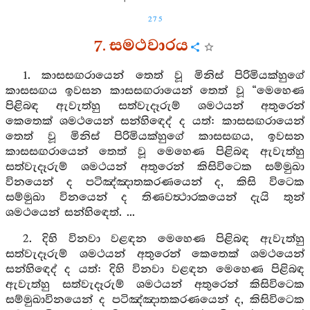
275
7. සමථවාරය
1. කාසසඟරායෙන් තෙත් වූ මිනිස් පිරිමියක්හුගේ
කාසසඟය ඉවසන කාසසඟරායෙන් තෙත් වූ “මෙහෙණ
පිළිබඳ ඇවැත්හු සත්වැදෑරුම් ශමථයන් අතුරෙන්
කෙතෙක් ශමථයෙන් සන්හිඳෙද් ද යත්: කාසසඟරායෙන්
තෙත් වූ මිනිස් පිරිමියක්හුගේ කාසසඟය, ඉවසන
කාසසඟරායෙන් තෙත් වූ මෙහෙණ පිළිබඳ ඇවැත්හු
සත්වැදෑරුම් ශමථයන් අතුරෙන් කිසිවිටෙක සම්මුඛා
විනයෙන් ද පටිඤ්ඤාතකරණයෙන් ද, කිසි විටෙක
සම්මුඛා විනයෙන් ද තිණවත්‍ථාරකයෙන් දැයි තුන්
ශමථයෙන් සන්හිඳෙත්. ...
2. දිහි විනවා වළඳන මෙහෙණ පිළිබඳ ඇවැත්හු
සත්වැදෑරුම් ශමථයන් අතුරෙන් කෙතෙක් ශමථයෙන්
සන්හිඳෙද් ද යත්: දිහි විනවා වළඳන මෙහෙණ පිළිබඳ
ඇවැත්හු සත්වැදෑරුම් ශමථයන් අතුරෙන් කිසිවිටෙක
සම්මුඛාවිනයෙන් ද පටිඤ්ඤාතකරණයෙන් ද, කිසිවිටෙක