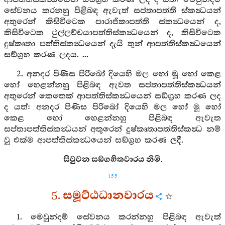
සේවනය කරනහු පිළිබඳ ඇවැත් සප්තාපත්ති ස්කන්‍ධයන්
අතුරෙන් කිසිවිටෙක පාරාජිකාපත්ති ස්කන්‍ධයෙන් ද,
කිසිවිටෙක ථුල්ලච්චයාපත්තිස්කන්‍ධයෙන් ද, කිසිවිටෙක
දුෂ්කෘතා පත්තිස්කන්‍ධයෙන් දැයි තුන් ආපත්තිස්කන්‍ධයෙන්
සඞ්ග්‍රහ කරණ ලදය. ...
2. අනදර පිණිස පිරිබෝ දියෙහි මල හෝ මූ හෝ කෙළ
හෝ හෙළන්නහු පිළිබඳ ඇවත සප්තාපත්තිස්කන්‍ධයන්
අතුරෙන් කෙතෙක් ආපත්තිස්කන්‍ධයෙන් සඞ්ග්‍රහ කරණ ලද
ද යත්: අනදර පිණිස පිරිබෝ දියෙහි මල හෝ මූ හෝ
කෙළ හෝ හෙළන්නහු පිළිබඳ ඇවැත
සප්තාපත්තිස්කන්‍ධයන් අතුරෙන් දුෂ්කෘතාපත්තිස්කන්‍ධ නම්
වූ එක්ම ආපත්තිස්කන්‍ධයෙන් සඞ්ග්‍රහ කරණ ලදී.
සිවුවන සඞ්ගහිතවාරය නිමි.
155
5. සමූට්ඨධානවාරය
1. මෙවුන්දම් සේවනය කරන්නහු පිළිබඳ ඇවැත්