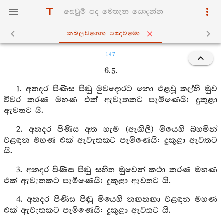
කබලවග‍්ගො පඤ‍්චමො
147
6. 5.
1. අනදර පිණිස පිඬු මුවදොරට නො එළවූ කල්හි මුව
විවර කරණ මහණ එක් ඇවැතකට පැමිණෙයි: දුකුළා
ඇවතට යි.
2. අනදර පිණිස අත හැම (ඇඟිලි) මියෙහි බහමින්
වළඳන මහණ එක් ඇවැතකට පැමිණෙයි: දුකුළා ඇවතට
යි.
3. අනදර පිණිස පිඬු සහිත මුවෙන් කථා කරණ මහණ
එක් ඇවැතකට පැමිණෙයි: දුකුළා ඇවතට යි.
4. අනදර පිණිස පිඬු මියෙහි නඟනඟා වළඳන මහණ
එක් ඇවැතකට පැමිණෙයි: දුකුළා ඇවතට යි.