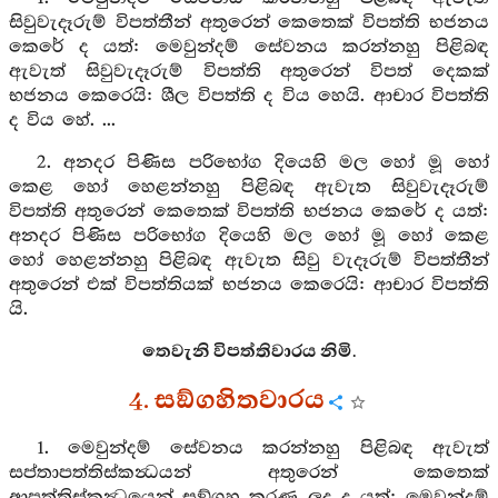
සිවුවැදෑරුම් විපත්තීන් අතුරෙන් කෙතෙක් විපත්ති භජනය
කෙරේ ද යත්: මෙවුන්දම් සේවනය කරන්නහු පිළිබඳ
ඇවැත් සිවුවැදෑරුම් විපත්ති අතුරෙන් විපත් දෙකක්
භජනය කෙරෙයි: ශීල විපත්ති ද විය හෙයි. ආචාර විපත්ති
ද විය හේ. ...
2. අනදර පිණිස පරිභෝග දියෙහි මල හෝ මූ හෝ
කෙළ හෝ හෙළන්නහු පිළිබඳ ඇවැත සිවුවැදෑරුම්
විපත්ති අතුරෙන් කෙතෙක් විපත්ති භජනය කෙරේ ද යත්:
අනදර පිණිස පරිභෝග දියෙහි මල හෝ මූ හෝ කෙළ
හෝ හෙළන්නහු පිළිබඳ ඇවැත සිවු වැදෑරුම් විපත්තීන්
අතුරෙන් එක් විපත්තියක් භජනය කෙරෙයි: ආචාර විපත්ති
යි.
තෙවැනි විපත්තිවාරය නිමි.
4. සඞ්ගහිතවාරය
1. මෙවුන්දම් සේවනය කරන්නහු පිළිබඳ ඇවැත්
සප්තාපත්තිස්කන්‍ධයන් අතුරෙන් කෙතෙක්
ආපත්තිස්කන්‍ධයෙන් සඞ්ග්‍රහ කරණ ලද ද යත්: මෙවුන්දම්