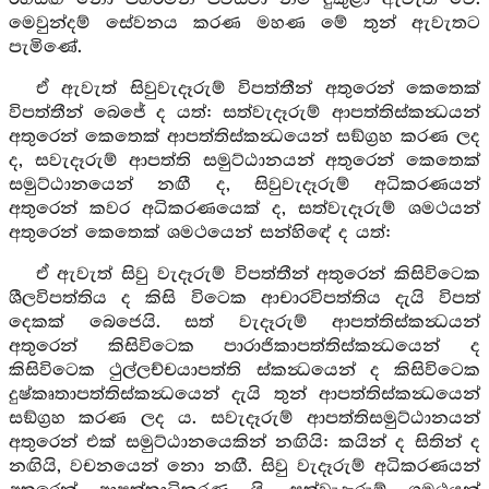
මෙවුන්දම් සේවනය කරණ මහණ මේ තුන් ඇවැතට
පැමිණේ.
ඒ ඇවැත් සිවුවැදෑරුම් විපත්තීන් අතුරෙන් කෙතෙක්
විපත්තීන් බෙජේ ද යත්: සත්වැදෑරුම් ආපත්තිස්කන්‍ධයන්
අතුරෙන් කෙතෙක් ආපත්තිස්කන්‍ධයෙන් සඞ්ග්‍රහ කරණ ලද
ද, සවැදෑරුම් ආපත්ති සමුට්ඨානයන් අතුරෙන් කෙතෙක්
සමුට්ඨානයෙන් නඟී ද, සිවුවැදෑරුම් අධිකරණයන්
අතුරෙන් කවර අධිකරණයෙක් ද, සත්වැදෑරුම් ශමථයන්
අතුරෙන් කෙතෙක් ශමථයෙන් සන්හිඳේ ද යත්:
ඒ ඇවැත් සිවු වැදෑරුම් විපත්තීන් අතුරෙන් කිසිවිටෙක
ශීලවිපත්තිය ද කිසි විටෙක ආචාරවිපත්තිය දැයි විපත්
දෙකක් බෙජෙයි. සත් වැදෑරුම් ආපත්තිස්කන්‍ධයන්
අතුරෙන් කිසිවිටෙක පාරාජිකාපත්තිස්කන්‍ධයෙන් ද
කිසිවිටෙක ථුල්ලච්චයාපත්ති ස්කන්‍ධයෙන් ද කිසිවිටෙක
දුෂ්කෘතාපත්තිස්කන්‍ධයෙන් දැයි තුන් ආපත්තිස්කන්‍ධයෙන්
සඞ්ග්‍රහ කරණ ලද ය. සවැදෑරුම් ආපත්තිසමුට්ඨානයන්
අතුරෙන් එක් සමුට්ඨානයෙකින් නඟියි: කයින් ද සිතින් ද
නඟියි, වචනයෙන් නො නඟී. සිවු වැදෑරුම් අධිකරණයන්