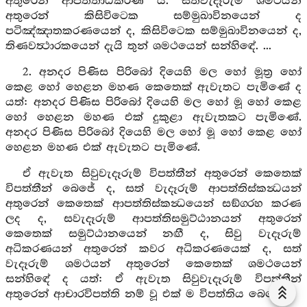
අතුරෙන් ආපත්තාධිකරණ යි. සත්වැදෑරුම් ශමථයන්
අතුරෙන් කිසිවිටෙක සම්මුඛාවිනයෙන් ද
පටිඤ්ඤාතකරණයෙන් ද, කිසිවිටෙක සම්මුඛාවිනයෙන් ද,
තිණවත්‍ථාරකයෙන් දැයි තුන් ශමථයෙන් සන්හිඳේ. ...
2. අනදර පිණිස පිරිබෝ දියෙහි මල හෝ මූත්‍ර හෝ
කෙළ හෝ හෙළන මහණ කෙතෙක් ඇවැතට පැමිණේ ද
යත්: අනදර පිණිස පිරිබෝ දියෙහි මල හෝ මූ හෝ කෙළ
හෝ හෙළන මහණ එක් දුකුළා ඇවැතකට පැමිණේ.
අනදර පිණිස පිරිබෝ දියෙහි මල හෝ මූ හෝ කෙළ හෝ
හෙළන මහණ එක් ඇවැතට පැමිණේ.
ඒ ඇවැත සිවුවැදෑරුම් විපත්තීන් අතුරෙන් කෙතෙක්
විපත්තීන් බෙජේ ද, සත් වැදෑරුම් ආපත්තිස්කන්‍ධයන්
අතුරෙන් කෙතෙක් ආපත්තිස්කන්‍ධයෙන් සඞ්ග‍්‍රහ කරණ
ලද ද, සවැදෑරුම් ආපත්තිසමුට්ඨානයන් අතුරෙන්
කෙතෙක් සමුට්ඨානයෙන් නඟී ද, සිවු වැදෑරුම්
අධිකරණයන් අතුරෙන් කවර අධිකරණයෙක් ද, සත්
වැදෑරුම් ශමථයන් අතුරෙන් කෙතෙක් ශමථයෙන්
සන්හිඳේ ද යත්: ඒ ඇවැත සිවුවැදෑරුම් විපත්තීන්
අතුරෙන් ආචාරවිපත්ති නම් වූ එක් ම විපත්තිය බෙජේ.