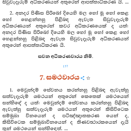
සිවුවැදෑරුම් අධිකරණයන් අතුරෙන් ආපත්තාධිකරණ යි. ...
2. අනදර පිණිස පිරිබෝ දියෙහි මල හෝ මූ හෝ කෙළ
හෝ හෙළන්නහු පිළිබඳ ඇවැත සිවුවැදෑරුම්
අධිකරණයන් අතුරෙන් කවර අධිකරණයෙක් ද යත්:
අනදර පිණිස පිරිබෝ දියෙහි මල හෝ මූ හෝ කෙළ හෝ
හෙළන්නහු පිළිබඳ ඇවැත සිවුවැදෑරුම් අධිකරණයන්
අතුරෙන් ආපත්තාධිකරණ යි.
සවන අධිකරණවාරය නිමි.
157
7. සමථවාරය
1. මෙවුන්දම් සේවනය කරන්නහු පිළිබඳ ඇවැත්හු
සත්වැදෑරුම් ශමථයන් අතුරෙන් කෙතෙක් ශමථයෙන්
සන්හිඳේ ද යත්: මෙවුන්දම් සේවනය කරන්නහු පිළිබඳ
ඇවැත්හු සත්වැදෑරුම් ශමථයන් අතුරෙන් කිසිවිටෙක
සම්මුඛා විනයෙන් ද පටිඤ්ඤාතකරණ යෙන් ද,
කිසිවිටෙක සම්මුඛාවිනයෙන් ද තිණවත්‍ථාරකයෙන් දැයි
තුන් ශමථයෙන් සන්හිඳෙත්. ...