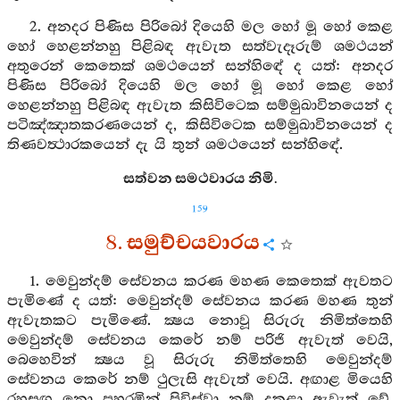
2. අනදර පිණිස පිරිබෝ දියෙහි මල හෝ මූ හෝ කෙළ
හෝ හෙළන්නහු පිළිබඳ ඇවැත සත්වැදෑරුම් ශමථයන්
අතුරෙන් කෙතෙක් ශමථයෙන් සන්හිඳේ ද යත්: අනදර
පිණිස පිරිබෝ දියෙහි මල හෝ මූ හෝ කෙළ හෝ
හෙළන්නහු පිළිබඳ ඇවැත කිසිවිටෙක සම්මුඛාවිනයෙන් ද
පටිඤ්ඤාතකරණයෙන් ද, කිසිවිටෙක සම්මුඛාවිනයෙන් ද
තිණවත්‍ථාරකයෙන් දැ යි තුන් ශමථයෙන් සන්හිඳේ.
සත්වන සමථවාරය නිමි.
159
8. සමුච්චයවාරය
1. මෙවුන්දම් සේවනය කරණ මහණ කෙතෙක් ඇවතට
පැමිණේ ද යත්: මෙවුන්දම් සේවනය කරණ මහණ තුන්
ඇවැතකට පැමිණේ. ක්‍ෂය නොවූ සිරුරු නිමිත්තෙහි
මෙවුන්දම් සේවනය කෙරේ නම් පරිජි ඇවැත් වෙයි,
බෙහෙවින් ක්‍ෂය වූ සිරුරු නිමිත්තෙහි මෙවුන්දම්
සේවනය කෙරේ නම් ථුලැසි ඇවැත් වෙයි. අඟාළ මියෙහි
රහසඟ නො පහරමින් පිවිස්වා නම් දුකුළා ඇවැත් වේ.