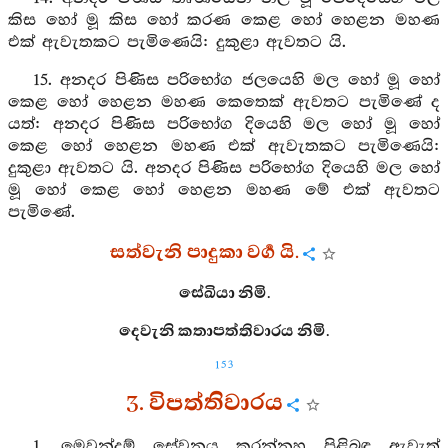
කිස හෝ මූ කිස හෝ කරණ කෙළ හෝ හෙළන මහණ
එක් ඇවැතකට පැමිණෙයි: දුකුළා ඇවතට යි.
15. අනදර පිණිස පරිභෝග ජලයෙහි මල හෝ මූ හෝ
කෙළ හෝ හෙළන මහණ කෙතෙක් ඇවතට පැමිණේ ද
යත්: අනදර පිණිස පරිභෝග දියෙහි මල හෝ මූ හෝ
කෙළ හෝ හෙළන මහණ එක් ඇවැතකට පැමිණෙයි:
දුකුළා ඇවතට යි. අනදර පිණිස පරිභෝග දියෙහි මල හෝ
මූ හෝ කෙළ හෝ හෙළන මහණ මේ එක් ඇවතට
පැමිණේ.
සත්වැනි පාදුකා වර්‍ග යි.
සේඛියා නිමි.
දෙවැනි කතාපත්තිවාරය නිමි.
153
3. විපත්තිවාරය
1. මෙවුන්දම් සේවනය කරන්නහු පිළිබඳ ඇවැත්