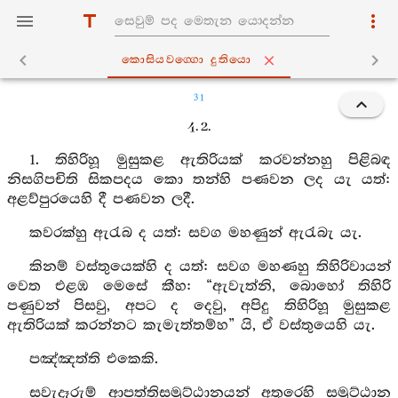
කොසියවග‍්ගො දුතියො
31
4. 2.
1. තිහිරිහූ මුසුකළ ඇතිරියක් කරවන්නහු පිළිබඳ
නිසගිපචිති සිකපදය කො තන්හි පණවන ලද යැ යත්:
අළව්පුරයෙහි දී පණවන ලදී.
කවරක්හු ඇරැබ ද යත්: සවග මහණුන් ඇරැබැ යැ.
කිනම් වස්තුයෙක්හි ද යත්: සවග මහණහු තිහිරිවායන්
වෙත එළඹ මෙසේ කීහ: “ඇවැත්නි, බොහෝ තිහිරි
පණුවන් පිසවු, අපට ද දෙවු, අපිදු තිහිරිහූ මුසුකළ
ඇතිරියක් කරන්නට කැමැත්තම්හ” යි, ඒ වස්තුයෙහි යැ.
පඤ්ඤත්ති එකෙකි.
සවැදෑරුම් ආපත්තිසමුට්ඨානයන් අතුරෙහි සමුට්ඨාන