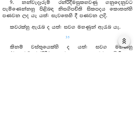
9. නන්වැදෑරුම් රන්රිදීමසුකහවණු ගනුදෙනුවට
පැමිණෙන්නහු පිළිබඳ නිසගිපචිති සිකපදය කොතන්හි
පණවන ලද යැ යත්: සැවතෙහි දී පණවන ලදි.
කවරක්හු ඇරැබ ද යත්: සවග මහණුන් ඇරැබ යැ.
35
කිනම් වස්තුයෙක්හි ද යත්: සවග මහණහු
නන්වැදෑරුම් රන්රිදීමසුකහවණු ගනු දෙනුවට පැමිණියාහු
ය, ඒ වස්තුයෙහි යැ.
පඤ්ඤත්ති එකෙකි.
සවැදෑරුම් ආපත්ති සමුට්ඨානයන් අතුරෙහි සමුට්ඨාන
සයෙන් නඟී. ...
10. නන්වැදෑරුම් සිවුරු ඈ කැපබඩු ගනුදෙනුවට
පැමිණෙන්නහු පිළිබඳ නිසගිපචිති සිකපදය කොතන්හි
පණවන ලද යැ යත්: සැවතෙහි දී පණවන ලදි.
කවරක්හු ඇරැබ ද යත්: ආයුෂ්මත් උපනන්‍ද
ශාක්‍යපුත්‍රයන් ඇරැබ යැ.