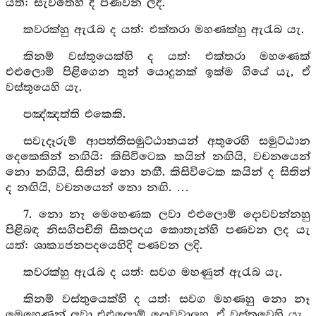
යත්: සැවතෙහි දී පණවන ලදි.
කවරක්හු ඇරැබ ද යත්: එක්තරා මහණක්හු ඇරැබ යැ.
කිනම් වස්තුයෙක්හි ද යත්: එක්තරා මහණෙක්
එළුලොම් පිළිගෙන තුන් යොදුනක් ඉක්ම ගියේ යැ, ඒ
වස්තුයෙහි යැ.
පඤ්ඤත්ති එකෙකි.
සවැදෑරුම් ආපත්තිසමුට්ඨානයන් අතුරෙහි සමුට්ඨාන
දෙකෙකින් නඟියි: කිසිවිටෙක කයින් නඟියි, වචනයෙන්
නො නඟියි, සිතින් නො නඟී. කිසිවිටෙක කයින් ද සිතින්
ද නඟියි, වචනයෙන් නො නඟි. …
7. නො නෑ මෙහෙණක ලවා එළුලොම් දොවවන්නහු
පිළිබඳ නිසගිපචිති සිකපදය කොතැන්හි පණවන ලද යැ
යත්: ශාක්‍යජනපදයෙහිදි පණවන ලදි.
කවරක්හු ඇරැබ ද යත්: සවග මහණුන් ඇරැබ යැ.
කිනම් වස්තුයෙක්හි ද යත්: සවග මහණහු නො නෑ
මෙහෙණන් ලවා එළුලොම් දොවවාලූහ, ඒ වස්තුවෙහි යැ.