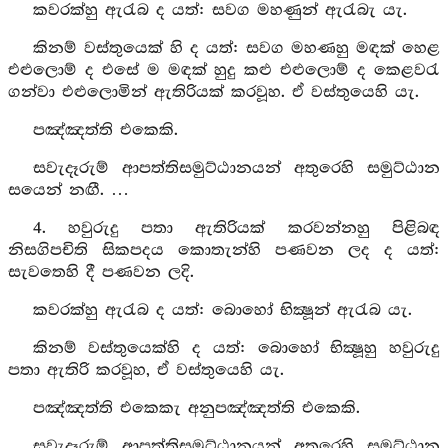
කවරක්හු ඇරැබ ද යත්: සවග මහණුන් ඇරැබැ යැ.
කිනම් වස්තුයෙක් හි ද යත්: සවග මහණහු මඳක් හෙළ
එළුලොම් ද එසේ ම මඳක් හුදු කළු එළුලොම් ද කෙළවරැ
ගන්වා එළුලොමින් ඇතිරියක් කරවූහ. ඒ වස්තුයෙහි යැ.
පඤ්ඤත්ති එකෙකි.
සවැදෑරුම් ආපත්තිසමුට්ඨානයන් අතුරෙහි සමුට්ඨාන
සයෙන් නඟී. …
4. හවුරුදු පතා ඇතිරියක් කරවන්නහු පිළිබඳ
නිසගිපචිති සිකපදය කොතැන්හි පණවන ලද ද යත්:
සැවතෙහි දී පණවන ලදි.
කවරක්හු ඇරැබ ද යත්: බොහෝ භික්‍ෂූන් ඇරැබ යැ.
කිනම් වස්තුයෙක්හි ද යත්: බොහෝ භික්‍ෂූහු හවුරුදු
පතා ඇතිරි කරවූහ, ඒ වස්තුයෙහි යැ.
පඤ්ඤත්ති එකෙකැ අනුපඤ්ඤත්ති එකෙකි.
සවැදෑරුම් ආපත්තිසමුට්ඨානයන් අතුරෙහි සමුට්ඨාන