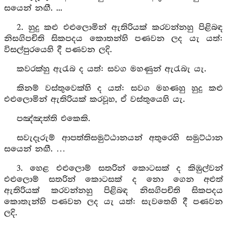
සයෙන් නඟී. ...
2. හුදු කළු එළුලොමින් ඇතිරියක් කරවන්නහු පිළිබඳ
නිසගිපචිති සිකපදය කොතන්හි පණවන ලද යැ යත්:
විසල්පුරයෙහි දී පණවන ලදි.
කවරක්හු ඇරැබ ද යත්: සවග මහණුන් ඇරැබැ යැ.
කිනම් වස්තුවෙක්හි ද යත්: සවග මහණහු හුදු කළු
එළුලොමින් ඇතිරියක් කරවූහ, ඒ වස්තුයෙහි යැ.
පඤ්ඤත්ති එකෙකි.
සවැදෑරුම් ආපත්තිසමුට්ඨානයන් අතුරෙහි සමුට්ඨාන
සයෙන් නඟී. …
3. හෙළ එළුලොම් සතරින් කොටසක් ද කිඹුල්වන්
එළුලොම් සතරින් කොටසක් ද නො ගෙන අළුත්
ඇතිරියක් කරවන්නහු පිළිබඳ නිසගිපචිති සිකපදය
කොතැන්හි පණවන ලද යැ යත්: සැවතෙහි දී පණවන
ලදි.