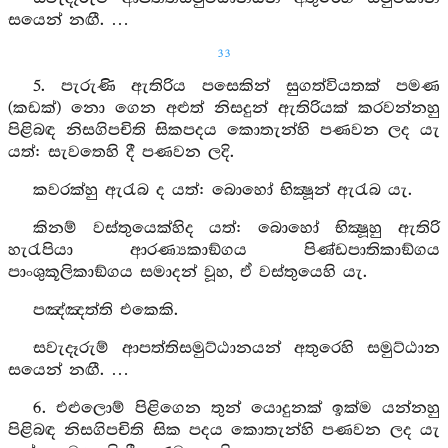
සයෙන් නඟී. …
33
5. පැරුණි ඇතිරිය පසෙකින් සුගත්වියතක් පමණ
(කඩක්) නො ගෙන අළුත් නිසදුන් ඇතිරියක් කරවන්නහු
පිළිබඳ නිසගිපචිති සිකපදය කොතැන්හි පණවන ලද යැ
යත්: සැවතෙහි දී පණවන ලදි.
කවරක්හු ඇරැබ ද යත්: බොහෝ භික්‍ෂූන් ඇරැබ යැ.
කිනම් වස්තුයෙක්හිද යත්: බොහෝ භික්‍ෂූහු ඇතිරි
හැරැපියා ආරණ්‍යකාඞ්ගය පිණ්ඩපාතිකාඞ්ගය
පාංශුකූලිකාඞ්ගය සමාදන් වූහ, ඒ වස්තුයෙහි යැ.
පඤ්ඤත්ති එකෙකි.
සවැදෑරුම් ආපත්තිසමුට්ඨානයන් අතුරෙහි සමුට්ඨාන
සයෙන් නඟී. …
6. එළුලොම් පිළිගෙන තුන් යොදුනක් ඉක්ම යන්නහු
පිළිබඳ නිසගිපචිති සික පදය කොතැන්හි පණවන ලද යැ