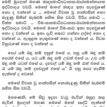
මෙහි මුගලන් මහණ ඡන්‍දසමාධිපධානසංඛාරසමන්නාගත
ඉද්ධිපාදය වඩයි. මෙසේ මාගේ ඡන්‍දය ඉතා සැඟවුණේ
නො ද වන්නේ ය ... මෙසේ විවෘත වූ හාත්පසින් නො
බැඳුණු සිතින් බැබළුම් සහිත සිත වඩයි. විරිය සමාධි ...
චිත්ත සමාධි ... වීමංසාසමාධිපධානසංඛාරසමන්නාගත
ඉද්ධිපාදය වඩයි. මෙසේ මාගේ වීමංසාව ඉතා සැඟවුණේ
නො ද වන්නේ ය. ඉතා දැඩි කොට ගන්නා ලද්දේ නො ද
වන්නේ ය. ඇතුළත හැකුළුණේ නො ද වන්නේ ය. පිටත
විසුරුණේ නො ද වන්නේ ය.
පෙර යම් බඳු නම් පසුත් එසේ ය. පසු යම් බඳු නම්
පෙරත් එසේ ය. යට යම් බඳු නම් උඩත් එසේ ය. උඩ යම්
බඳු නම් යටත් එසේ ය. දහවල් යම් බඳු නම් රෑත් එසේ ය.
රෑ යම් බඳු නම් දහවලුත් එසේ ය” යි පසු පෙර හැඟීම්
ඇත්තේ ද වෙසේ.
මෙසේ විවෘත වූ හාත්පසින් නොබැඳුණු සිතින් බැබළුම්
සහිත සිත වඩයි.
මහණෙනි, මේ සිවු ඉදුපා වැඩූ බැවින් බහුල කළ
බැවින් මුගලන් මහණ මෙසේ මහත් ඍද්ධි ඇත්තේ