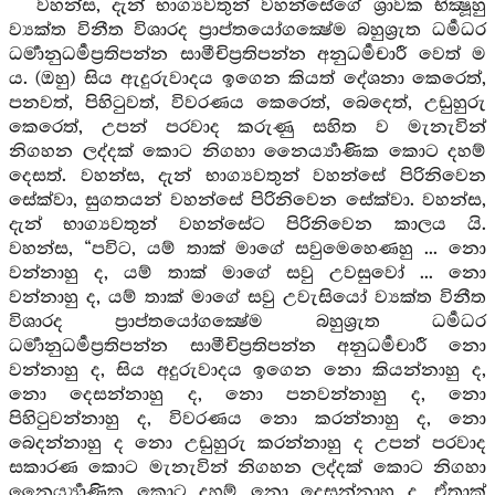
වහන්ස, දැන් භාග්‍යවතුන් වහන්සේගේ ශ්‍රාවක භික්‍ෂූහු
ව්‍යක්ත විනීත විශාරද ප්‍රාප්තයෝගක්‍ෂේම බහුශ්‍රුත ධර්‍මධර
ධර්‍මානුධර්‍මප්‍රතිපන්න සාමීචිප්‍රතිපන්න අනුධර්‍මචාරී වෙත් ම
ය. (ඔහු) සිය ඇදුරුවාදය ඉගෙන කියත් දේශනා කෙරෙත්,
පනවත්, පිහිටුවත්, විවරණය කෙරෙත්, බෙදෙත්, උඩුහුරු
කෙරෙත්, උපන් පරවාද කරුණු සහිත ව මැනැවින්
නිගහන ලද්දක් කොට නිගහා නෛර්‍ය්‍යාණික කොට දහම්
දෙසත්. වහන්ස, දැන් භාග්‍යවතුන් වහන්සේ පිරිනිවෙන
සේක්වා, සුගතයන් වහන්සේ පිරිනිවෙන සේක්වා. වහන්ස,
දැන් භාග්‍යවතුන් වහන්සේට පිරිනිවෙන කාලය යි.
වහන්ස, “පවිට, යම් තාක් මාගේ සවුමෙහෙණහු ... නො
වන්නාහු ද, යම් තාක් මාගේ සවු උවසුවෝ ... නො
වන්නාහු ද, යම් තාක් මාගේ සවු උවැසියෝ ව්‍යක්ත විනීත
විශාරද ප්‍රාප්තයෝගක්‍ෂේම බහුශ්‍රුත ධර්‍මධර
ධර්‍මානුධර්‍මප්‍රතිපන්න සාමීචිප්‍රතිපන්න අනුධර්‍මචාරී නො
වන්නාහු ද, සිය අදුරුවාදය ඉගෙන නො කියන්නාහු ද,
නො දෙසන්නාහු ද, නො පනවන්නාහු ද, නො
පිහිටුවන්නාහු ද, විවරණය නො කරන්නාහු ද, නො
බෙදන්නාහු ද නො උඩුහුරු කරන්නාහු ද උපන් පරවාද
සකාරණ කොට මැනැවින් නිගහන ලද්දක් කොට නිගහා
නෛර්‍ය්‍යාණික කොට දහම් නො දෙසන්නාහු ද, ඒතාක්