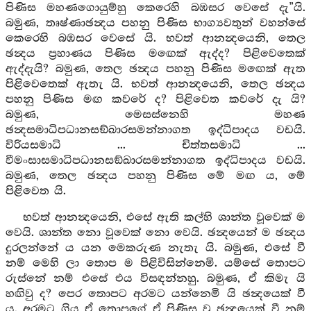
පිණිස මහණගොයුම්හු කෙරෙහි බඹසර වෙසේ දැ”යි.
බමුණ, තෘෂ්ණාඡන්‍දය පහනු පිණිස භාග්‍යවතුන් වහන්සේ
කෙරෙහි බඹසර වෙසේ යි. භවත් ආනන්‍දයෙනි, තෙල
ඡන්‍දය ප්‍රහාණය පිණිස මඟෙක් ඇද්ද? පිළිවෙතෙක්
ඇද්දැයි? බමුණ, තෙල ඡන්‍දය පහනු පිණිස මඟෙක් ඇත
පිළිවෙතෙක් ඇතැ යි. භවත් ආනන්‍දයෙනි, තෙල ඡන්‍දය
පහනු පිණිස මඟ කවරේ ද? පිළිවෙත කවරේ දැ යි?
බමුණ, මෙසස්නෙහි මහණ
ඡන්‍දසමාධිපධානසඞ්ඛාරසමන්නාගත ඉද්ධිපාදය වඩයි.
විරියසමාධි ... චිත්තසමාධි ...
වීමංසාසමාධිපධානසඞ්ඛාරසමන්නාගත ඉද්ධිපාදය වඩයි.
බමුණ, තෙල ඡන්‍දය පහනු පිණිස මේ මඟ ය, මේ
පිළිවෙත යි.
භවත් ආනන්‍දයෙනි, එසේ ඇති කල්හි ශාන්ත වූවෙක් ම
වෙයි. ශාන්ත නො වූවෙක් නො වෙයි. ඡන්‍දයෙන් ම ඡන්‍දය
දුරලන්නේ ය යන මෙකරුණ නැතැ යි. බමුණ, එසේ වී
නම් මෙහි ලා තොප ම පිළිවිසින්නෙමි. යම්සේ තොපට
රුස්නේ නම් එසේ එය විසඳන්නහු. බමුණ, ඒ කිමැ යි
හඟිවු ද? පෙර තොපට අරමට යන්නෙමි යි ඡන්‍දයෙක් වී
ය. අරමට ගිය ඒ තොපගේ ඒ පිණිස වූ ඡන්‍දයෙක් වී නම්