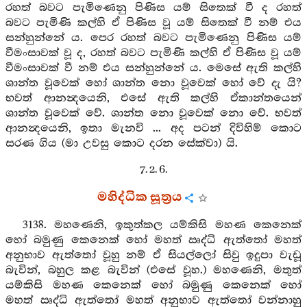
රහත් බවට පැමිණෙනු පිණිස යම් සිතෙක් වී ද රහත්
බවට පැමිණි කල්හි ඒ පිණිස වූ යම් සිතෙක් වී නම් එය
සන්හුන්නේ ය. පෙර රහත් බවට පැමිණෙනු පිණිස යම්
වීමංසාවක් වූ ද, රහත් බවට පැමිණි කල්හි ඒ පිණිස වූ යම්
වීමංසාවක් වී නම් එය සන්හුන්නේ ය. මෙසේ ඇති කල්හි
ශාන්ත වූවෙක් හෝ ශාන්ත නො වූවෙක් හෝ වේ දැ යි?
භවත් ආනන්‍දයෙනි, එසේ ඇති කල්හි ඒකාන්තයෙන්
ශාන්ත වූවෙක් වේ. ශාන්ත නො වූවෙක් නො වේ. භවත්
ආනන්‍දයෙනි, ඉතා මැනවි ... අද පටන් දිවිහිම් කොට
සරණ ගිය (මා උවසු කොට දරන සේක්වා) යි.
7. 2. 6.
මහිද්ධික සූත්‍රය
3138. මහණෙනි, ඉකුත්කල යම්කිසි මහණ කෙනෙක්
හෝ බමුණු කෙනෙක් හෝ මහත් ඍද්ධි ඇත්තෝ මහත්
අනුභාව ඇත්තෝ වූහු නම් ඒ සියල්ලෝ සිවු ඉදුපා වැඩූ
බැවින්, බහුල කළ බැවින් (එසේ වූහ.) මහණෙනි, මතුත්
යම්කිසි මහණ කෙනෙක් හෝ බමුණු කෙනෙක් හෝ
මහත් ඍද්ධි ඇත්තෝ මහත් අනුභාව ඇත්තෝ වන්නාහු