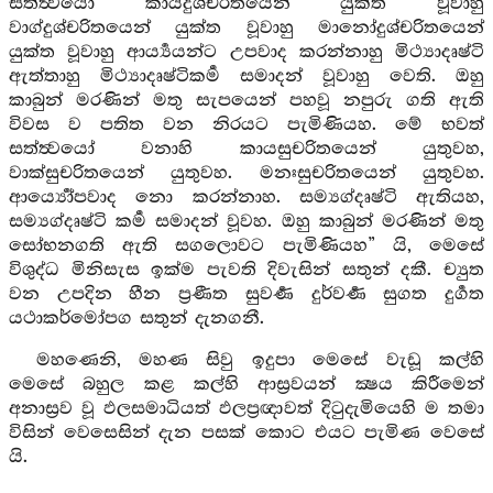
සත්ත්‍වයෝ කායදුශ්චරිතයෙන් යුක්ත වූවාහු
වාග්දුශ්චරිතයෙන් යුක්ත වූවාහු මානෝදුශ්චරිතයෙන්
යුක්ත වූවාහු ආර්‍ය්‍යයන්ට උපවාද කරන්නාහු මිථ්‍යාදෘෂ්ටි
ඇත්තාහු මිථ්‍යාදෘෂ්ටිකර්‍ම සමාදන් වූවාහු වෙති. ඔහු
කාබුන් මරණින් මතු සැපයෙන් පහවූ නපුරු ගති ඇති
විවස ව පතිත වන නිරයට පැමිණියහ. මේ භවත්
සත්ත්‍වයෝ වනාහි කායසුචරිතයෙන් යුතුවහ,
වාක්සුචරිතයෙන් යුතුවහ. මනඃසුචරිතයෙන් යුතුවහ.
ආර්‍ය්‍යෝපවාද නො කරන්නාහ. සම්‍යග්දෘෂ්ටි ඇතියහ,
සම්‍යග්දෘෂ්ටි කර්‍ම සමාදන් වූවහ. ඔහු කාබුන් මරණින් මතු
සෝභනගති ඇති සගලොවට පැමිණියහ” යි, මෙසේ
විශුද්ධ මිනිසැස ඉක්ම පැවති දිවැසින් සතුන් දකී. ච්‍යුත
වන උපදින හීන ප්‍රණීත සුවර්‍ණ දුර්වර්‍ණ සුගත දුර්‍ගත
යථාකර්මෝපග සතුන් දැනගනී.
මහණෙනි, මහණ සිවු ඉදුපා මෙසේ වැඩූ කල්හි
මෙසේ බහුල කළ කල්හි ආස්‍රවයන් ක්‍ෂය කිරීමෙන්
අනාස්‍රව වූ ඵලසමාධියත් ඵලප්‍රඥාවත් දිටුදැමියෙහි ම තමා
විසින් වෙසෙසින් දැන පසක් කොට එයට පැමිණ වෙසේ
යි.