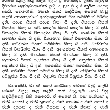
මෙසේ බහුල කළ කල්හි ශුද්ධ වූ මිනිස්බැව් ඉක්ම පැවැති
දිව්‍යමය ශ්‍රෝත්‍රධාතුවෙන් දුරවූ ද ළඟ වූ ද මානුෂික දෙසද
අසයි. මහණෙනි, මහණ සතර ඍද්ධිපාද මෙසේ වැඩූ
කල්හි අන්සතුන්ගේ අන්පුඟුලන්ගේ සිත තමසිතින් පිරිසිඳ
දනී. සරාග සිතත් සරාග සිතැ යි දනී. වීතරාග සිතත්
වීතරාග සිතැ යි දනී. සදෝස සිතත් සදෝස සිතැ යි දනී.
වීතදෝස සිතත් වීතදෝස සිතැ යි දනී. සමෝහ සිතත්
සමෝහ සිතැ යි දනී. වීතමෝහ සිතත් වීතමෝහ සිතැ යි
දනී. සඞ්ඛිත්ත සිතත් සඞ්ඛිත්ත සිතැ යි දනී. වික්ඛිත්ත
සිතත් වික්ඛිත්ත සිතැ යි දනී. අමහග්ගත සිතත් අමහග්ගත
සිතැ යි දනී. මහග්ගත සිතත් මහග්ගත සිතැ යි දනී.
සඋත්තර සිතත් සඋත්තර සිතැ යි දනී. අනුත්තර සිතත්
අනුත්තර සිතැ යි දනී. අසමාහිත සිතත් අසමාහිත සිතැ යි
දනී. සමාහිත සිතත් සමාහිත සිතැ යි දනී. අවිමුත්ත සිතත්
අවිමුත්ත සිතැ යි දනී. විමුත්ත සිතත් විමුත්ත සිතැ යි දනී.
මහණෙනි, මහණ සතර ඍද්ධිපාද මෙසේ වැඩූ කල්හි
මෙසේ බහුල කළ කල්හි නන් වැදෑරුම් පෙර විසූ
කඳපිළිවෙළ සිහි කෙරෙයි. ඒ මෙසේ යි: එක් ජාතියක් ද
ජාති දෙකක් ද ජාති තුනක් ද ජාති සතරක් ද ජාති පහක් ද
ජාති දශයක් ද ජාති විස්සක් ද ජාති තිසක් ද ජාති