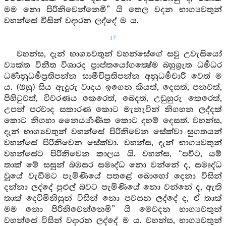
මම නො පිරිනිවෙන්නෙමි” යි තෙල වදන භාග්‍යවතුන්
වහන්සේ විසින් වදාරන ලද්දේ ම ය.
17
වහන්ස, දැන් භාග්‍යවතුන් වහන්සේගේ සවු උවැසියෝ
ව්‍යක්ත විනීත විශාරද ප්‍රාප්තයෝගක්‍ෂේම බහුශ්‍රුත ධර්‍මධර
ධර්‍මානුධර්‍මප්‍රතිපන්න සාමීචිප්‍රතිපන්න අනුධර්‍මචාරී වෙත් ම
ය. (ඔහු) සිය ඇදුරු වාදය ඉගෙන කියත්, දෙසත්, පනවත්,
පිහිටුවත්, විවරණය කෙරෙත්, බෙදත්, උඩුහුරු කෙරෙත්,
උපන් පරවාද සකාරණ කොට මැනැවින් නිගහන ලද්දක්
කොට නිගහා නෛර්‍ය්‍යාණික කොට දහම් දෙසත්. වහන්ස,
දැන් භාග්‍යවතුන් වහන්සේ පිරිනිවෙන සේක්වා සුගතයන්
වහන්සේ පිරිනිවෙන සේක්වා. වහන්ස, දැන් භාග්‍යවතුන්
වහන්සේට පිරිනිවෙන කාලය යි. වහන්ස, “පවිට, යම්
තාක් මේ සසුන් බඹසර සමෘද්ධ නො වන්නේ ද, සමෘද්ධ
වූයේ වැඩීමට පැමිණියේ පතළේ බොහෝ දෙනා විසින්
දන්නා ලද්දේ පුළුල් බවට පැමිණියේ නො වන්නේ ද, ඇති
තාක් දෙවිමිනිසුන් විසින් නො පවසන ලද්දේ ද, ඒ තාක්
මම නො පිරිනිවෙන්නෙමි” යි මෙවදන භාග්‍යවතුන්
වහන්සේ විසින් වදාරන ලද්දේ ම ය. වහන්ස, භාග්‍යවතුන්