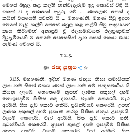
මෙසේ බහුල කළ කල්හි නන්වැදෑරුම් ඉදු කොටස් විඳි යි.
එකක් ව ද බොහෝ අයුරු වේ ... බඹලොව තෙක් ද
කයින් වසයෙහි පවත්ව යි ... මහණෙනි, මහණ සිවු ඉදුපා
මෙසේ වැඩූ කල්හි මෙසේ බහුල කළ කල්හි සිවු ආස්‍රවයන්
ක්‍ෂය කිරීමෙන් අනාස්‍රව වූ ඵලසමාධියත් ඵලප්‍රඥාවත්
දිටුදැමියෙහි ම තෙමේ වෙසෙසින් දැන පසක් කොට එයට
පැමිණ වෙසේ යි.
7. 2. 3.
ඡන්‍ද සූත්‍රය
3135. මහණෙනි, ඉදින් මහණ ඡන්‍දය නිසා සමාධියක්
ලබා නම් සිතේ එකඟ බවක් ලබා නම් මේ ඡන්‍දසමාධිය යි
කියනු ලැබේ. හෙතෙමේ නූපන් ලාමක අකුසල් දහම්
නොඉපදවීම පිණිස සඳ දනවයි. වෑයම් කෙරෙයි. වැර
අරඹයි. සිත දැඩි කොට ගනියි. ප්‍රධන්වීර්‍ය්‍ය කෙරෙයි. උපන්
ලාමක අකුසල් දහම් ප්‍රහාණ කරනු පිණිස ඡන්‍දය උපදවයි.
වෑයම් කෙරෙයි. වැර අරඹයි. සිත දැඩි කොට ගනී.
ප්‍රධන්වීර්‍ය්‍ය කෙරෙයි. නූපන් කුසල් දහම් ඉපදවීම පිණිස
ඡන්‍දය දනවයි, වෑයම් කෙරෙයි. වැර අරඹයි. සිත