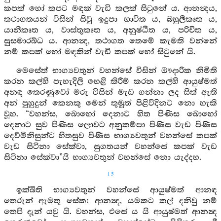
කපක් හෝ කපට මඳක් වැඩි කලක් සිටුනේ ය. ආනන්‍දය,
තථාගතයන් විසින් සිවු ඉදුපා භාවිත ය, බහුලීකෘත ය,
යානීකෘත ය, වාස්තුකෘත ය, අනුෂ්ඨිත ය, පරිචිත ය,
සුසමාරබ්ධ ය. ආනන්‍ද, තථාගත තෙමේ කැමති වන්නේ
නම් කපක් හෝ මඳකින් වැඩි කපක් හෝ සිටුනේ යි.
මෙසේත් භාග්‍යවතුන් වහන්සේ විසින් ඖදාරික නිමිති
කරන කල්හි පැහැදිලි හෙළි කිරීම් කරන කල්හි ආයුෂ්මත්
අනඳ තෙරණුවෝ මරු විසින් මැඩ ගන්නා ලද සිත් ඇති
අන් පුහුදුන් කෙනකු මෙන් තුමූත් පිළිවිදිනට නො හැකි
වූහ. “වහන්ස, බොහෝ දෙනාට හිත පිණිස බොහෝ
දෙනාට සුව පිණිස ලොවට අනුකම්පා පිණිස වැඩ පිණිස
දෙව්මිනිසුන්ට හිතසුව පිණිස භාග්‍යවතුන් වහන්සේ කපක්
වැඩ සිටිනා සේක්වා, සුගතයන් වහන්සේ කපක් වැඩ
සිටිනා සේක්වා”යි භාග්‍යවතුන් වහන්සේ නො යැද්දහ.
15
ඉක්බිති භාග්‍යවතුන් වහන්සේ ආයුෂ්මත් ආනඳ
තෙරුන් ඇමතූ සේක: ආනන්‍ද, යමකට කල් දනිවු නම්
තෙපි දැන් යවු යි. වහන්ස, එසේ ය යි ආයුෂ්මත් ආනන්‍ද