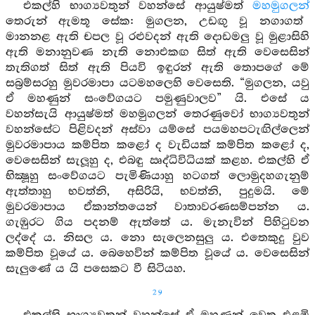
එකල්හි භාග්‍යවතුන් වහන්සේ ආයුෂ්මත්
මහමුගලන්
තෙරුන් ඇමතූ සේක: මුගලන, උඩඟු වූ නගාගත්
මානනළ ඇති චපල වූ රළුවදන් ඇති දොඩමලු වූ මුළාසිහි
ඇති මනානුවණ නැති නොඑකඟ සිත් ඇති වෙසෙසින්
තැතිගත් සිත් ඇති පියවි ඉඳුරන් ඇති තොපගේ මේ
සබ්‍රම්සරහු මුවරමාපා යටමහලෙහි වෙසෙති. “මුගලන, යවු
ඒ මහණුන් සංවේගයට පමුණුවාලව” යි. එසේ ය
වහන්සැයි ආයුෂ්මත් මහමුගලන් තෙරණුවෝ භාග්‍යවතුන්
වහන්සේට පිළිවදන් අස්වා යම්සේ පයමහපටැඟිල්ලෙන්
මුවරමාපාය කම්පිත කළෝ ද වැඩියක් කම්පිත කළෝ ද,
වෙසෙසින් සැලූහු ද, එබඳු ඍද්ධිවිධියක් කළහ. එකල්හි ඒ
භික්‍ෂූහු සංවේගයට පැමිණියාහු හටගත් ලොමුදහගැනුම්
ඇත්තාහු භවත්නි, අසිරියි, භවත්නි, පුදුමයි. මේ
මුවරමාපාය ඒකාන්තයෙන් වාතාවරණසම්පන්න ය.
ගැඹුරට ගිය පදනම් ඇත්තේ ය. මැනැවින් පිහිටුවන
ලද්දේ ය. නිසල ය. නො සැලෙනසුලු ය. එතෙකුදු වුව
කම්පිත වූයේ ය. බෙහෙවින් කම්පිත වූයේ ය. වෙසෙසින්
සැලුණේ ය යි පසෙකට වී සිටියහ.
29