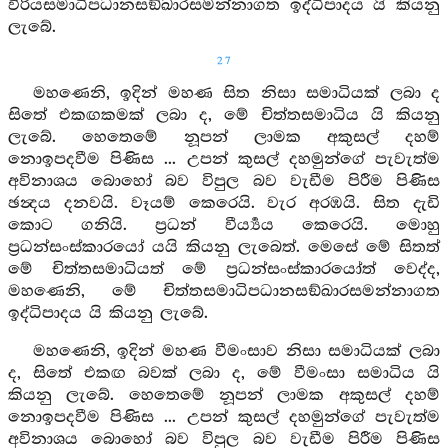
විරියසමාධිපධානසඞ්ඛාරසමන්නාගත ඉද්ධිපාදය යි කියනු
ලැබේ.
27
මහණෙනි, ඉදින් මහණ සිත නිසා සමාධියක් ලබා ද
සිතේ එකඟකමක් ලබා ද, මේ චිත්තසමාධිය යි කියනු
ලැබේ. හෙතෙමේ නූපන් ලාමක අකුසල් දහම්
නොඉපදවීම පිණිස ... උපන් කුසල් දහමුන්ගේ පැවැත්ම
අවිනාශය බොහෝ බව විපුල බව වැඩීම පිරීම පිණිස
ඡන්‍දය දනවයි. වෑයම් කෙරෙයි. වැර අරඹයි. සිත දැඩි
කොට ගනියි. ප්‍රධන් වීර්‍ය්‍යය කෙරෙයි. මොහු
ප්‍රධන්සංස්කාරයෝ යයි කියනු ලැබෙත්. මෙසේ මේ සිතත්
මේ චිත්තසමාධියත් මේ ප්‍රධන්සංස්කාරයෝත් වෙද්ද,
මහණෙනි, මේ චිත්තසමාධිපධානසඞ්ඛාරසමන්නාගත
ඉද්ධිපාදය යි කියනු ලැබේ.
මහණෙනි, ඉදින් මහණ වීමංසාව නිසා සමාධියක් ලබා
ද, සිතේ එකඟ බවක් ලබා ද, මේ වීමංසා සමාධිය යි
කියනු ලැබේ. හෙතෙමේ නූපන් ලාමක අකුසල් දහම්
නොඉපදවීම පිණිස ... උපන් කුසල් දහමුන්ගේ පැවැත්ම
අවිනාශය බොහෝ බව විපුල බව වැඩීම පිරීම පිණිස