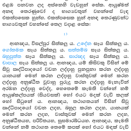
එළඹ පනවන ලද අස්නෙහි වැඩහුන් සේක. ආයුෂ්මත්
අනඳ තෙරණුවෝ ද භාග්‍යවතුන් වහන්සේ වැඳ
එකත්පසෙක හුන්හ. එකත්පසෙක හුන් අනඳ තෙරණුවන්ට
භාග්‍යවතුන් වහන්සේ තෙල වදාළ සේක:
13
ආනන්‍දය, විසල්පුර සිත්කලු ය.
උදේන
සෑය සිත්කලු ය.
ගෝතමක
සෑය සිත්කලු ය.
සත්තම්බ
සෑය සිත්කලු ය.
බහුපුත්ත
සෑය සිත්කලු ය.
සාරන්‍දද
සෑය සිත්කලු ය.
චාපාල
සෑය සිත්කලු ය. ආනන්‍දය, යම් කිසිවකු විසින් මේ
සිවු ඍද්ධිපාදයෝ වඩන ලද්දාහු පුනපුනා කරන ලද්දාහු
යානයක් මෙන් කරන ලද්දාහු වාස්තුවක් මෙන් කරන
ලද්දාහු අනුෂ්ඨිත වූවාහු පුරුදු කරන ලද්දාහු මැනැවින්
අරඹන ලද්දාහු වෙද්ද, හෙතෙමේ කැමති වන්නේ නම්
ආයුෂ්කල්පයක් (සියවසක්) හෝ එයට මදක් වැඩි කලක්
හෝ සිටුනේ ය. ආනන්‍දය, තථාගතයන් විසින් සිවු
ඍද්ධිපාදයෝ වඩන ලදහ, බහුල කරන ලදහ, යානයක්
මෙන් කරන ලදහ, වාස්තුවක් මෙන් කරන ලදහ,
අනුෂ්ඨිතයහ, පරිවිතයහ, සුසමාරබ්ධයහ. ආනන්‍දය, කැමති
වන්නේ නම් තථාගත තෙමේ කපක් හෝ එයට මඳක් වැඩි