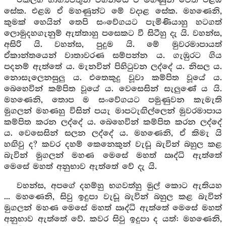
එකල්හි භාග්‍යවතුන් වහන්සේ ඒ මහණුන් වෙත එළඹි
සේක. එළඹ ඒ මහණුන්ට මේ වදාළ සේක. මහණෙනි,
කුමක් හෙයින් තෙපි සංවේගයට පැමිණියාහු හටගත්
ලොමුදහගැනුම් ඇත්තාහු පසෙකට වී සිටීහු දැ යි. වහන්ස,
අසිරි යි. වහන්ස, පුදුම යි. මේ මුවරමාපායත්
ඒකාන්තයෙන් වාතාවරණ සම්පන්න ය. ගැඹුරට ගිය
පදනම් ඇත්තේ ය. මැනවින් පිහිටුවන ලද්දේ ය. නිසල ය.
නොසැලෙනසුලු ය. එතෙකුදු වූවා කම්පිත වූයේ ය.
බෙහෙවින් කම්පිත වූයේ ය. වෙසෙසින් සැලුණේ ය යි.
මහණෙනි, තොප ම සංවේගයට පමුණුවන කැමැති
මුගලන් මහණහු විසින් පයැ මාපටැඟිල්ලෙන් මුවරමාපාය
කම්පිත කරන ලද්දේ ය. බෙහෙවින් කම්පිත කරන ලද්දේ
ය. වෙසෙසින් සලන ලද්දේ ය. මහණෙනි, ඒ කිමැ යි
හඟිවු ද? කවර දහම් කෙනෙකුන් වැඩූ බැවින් බහුල කළ
බැවින් මුගලන් මහණ මෙසේ මහත් ඍද්ධි ඇත්තේ
මෙසේ මහත් අනුභාව ඇත්තේ වේ දැ යි.
වහන්ස, අපගේ දහම්හු භගවත්හු මුල් කොට ඇතියහ
... මහණෙනි, සිවු ඉදුපා වැඩූ බැවින් බහුල කළ බැවින්
මුගලන් මහණ මෙසේ මහත් ඍද්ධි ඇත්තේ මෙසේ මහත්
අනුභාව ඇත්තේ වේ. කවර සිවු ඉදුපා ද යත්: මහණෙනි,