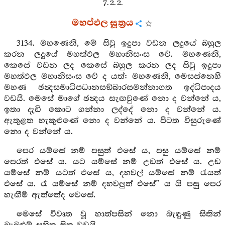
7. 2. 2.
මහප්ඵල සූත්‍රය
3134. මහණෙනි, මේ සිවු ඉදුපා වඩන ලදුයේ බහුල
කරන ලදුයේ මහත්ඵල මහානිසංස වේ. මහණෙනි,
කෙසේ වඩන ලද කෙසේ බහුල කරන ලද සිවු ඉදුපා
මහත්ඵල මහානිසංස වේ ද යත්: මහණෙනි, මෙසස්නෙහි
මහණ ඡන්‍දසමාධිපධානසඞ්ඛාරසමන්නාගත ඉද්ධිපාදය
වඩයි. මෙසේ මාගේ ඡන්‍දය සැඟවුණේ නො ද වන්නේ ය,
ඉතා දැඩි කොට ගන්නා ලද්දේ නො ද වන්නේ ය.
ඇතුළත හැකුළුණේ නො ද වන්නේ ය. පිටත විසුරුණේ
නො ද වන්නේ ය.
පෙර යම්සේ නම් පසුත් එසේ ය, පසු යම්සේ නම්
පෙරත් එසේ ය. යට යම්සේ නම් උඩත් එසේ ය. උඩ
යම්සේ නම් යටත් එසේ ය, දහවල් යම්සේ නම් රැයත්
එසේ ය. රෑ යම්සේ නම් දහවලුත් එසේ” ය යි පසු පෙර
හැඟීම් ඇත්තේද වෙසේ.
මෙසේ විවෘත වූ හාත්පසින් නො බැඳුණු සිතින්