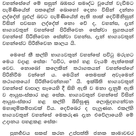
වහන්සේගේ මේ සසුන් බඹසර සමෘද්ධ වූයේත් වැඩීමට
පැමිණියේත් පතළේත් බොහෝ දෙනා විසින් දන්නා
ලද්දේත් පුළුල් බවට පැමිණියේත් ඇති තාක් දෙවිමිනිසුන්
විසින් පවසන ලද්දේත් නො වේ ද, වහන්ස, දැන්
භාග්‍යවතුන් වහන්සේ පිරිනිවෙන සේක්වා සුගතයන්
වහන්සේ පිරිනිවෙන සේක්වා වහන්ස, දැන් භාග්‍යවතුන්
වහන්සේට පිරිනිවෙන කාලය යි.
මෙසේ කී කල්හි භාග්‍යවතුන් වහන්සේ පවිටු මරුහට
මෙය වදාළ සේක: “පවිට, තෝ හළ වෑයම් ඇත්තෙක්
වෙව. නොබෝ කලෙකින් තථාගතයන් වහන්සේගේ
පිරිනිවීම වන්නේ ය. මෙයින් තෙමසක් අවෑමෙන්
තථාගතයෝ පිරිනිවෙන්නාහ” යි. ඉක්බිති භාග්‍යවතුන්
වහන්සේ චාපාල සෑයෙහි දී සිහි ඇති ව මනා දැනුම් ඇති
ව ආයුසංස්කාර හළ සේක. භාග්‍යවතුන් වහන්සේ විසින්
ආයුසංස්කාර හළ කල්හි බිහිසුණු ලොමුදහගන්වන
මහාභූමිකම්පාවක් විය. දෙව්බෙර ද පැලුණහ. එකල්හි
භාග්‍යවතුන් වහන්සේ මෙකරුණ දැන එවේලායෙහි මේ
උදානය පහළකළ සේක:
පුනර්‍භවය සකස් කරන උප්පත්ති ජනක කාමාවචර