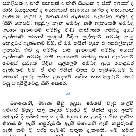
සතලිසක් ද ජාති පනසක් ද ජාති සියයක් ද ජාති දහසක් ද
ජාති සියදහසක් ද නොයෙක් නැසෙන කල්ප ද නොයෙක්
වැඩෙන කල්ප ද නොයෙක් නැසෙන වැඩෙන කල්ප ද
(සිහි කෙරේ.) අසුවල් තැන මෙබඳු නම් ඇත්තෙම් මෙබඳු
ගොත් ඇත්තෙම් මෙබඳු වර්‍ණ ඇත්තෙම් මෙබඳු අහර
ඇත්තෙම් මෙසේ සුවදුක් විඳින සුල්ලෙම් මෙබඳු ආයු
කෙළවර ඇත්තෙම් වීමි. ඒ මම එයින් ච්‍යුත ව අසවල්තැන
උපන්මි. එහි දු මෙබඳු නම් ඇත්තෙම් මෙබඳු ගොත්
ඇත්තෙම් මෙබඳු වර්‍ණ ඇත්තෙම් මෙබඳු අහර ඇත්තෙම්
මෙසේ සුවදුක් විඳින සුල්ලෙම් මෙබඳු ආයු කෙළවර
ඇත්තෙම් වීමි. ඒ මම එයින් ච්‍යුත ව පැමිණියෙමි යි
මෙසේ අයුරු සහිත උදෙසුම් සහිත නන්වැදෑරුම් පෙර
විසූ කඳපිළිවෙළ සිහි කෙරේ.
23
මහණෙනි, මහණ සිවු ඉදුපා මෙසේ වැඩූ කල්හි
මෙසේ බහුල කළ කල්හි විසුද්ධ වූ මිනිස් ඇස ඉක්ම
පැවැති දිවැසින් සතුන් දකී. ච්‍යුත වන උපදින හීන ප්‍රණීත
මනාවර්‍ණ ඇති නපුරුවර්‍ණ ඇති මනාගති ඇති නපුරුගති
ඇති කම් වූ පරිදි පැමිණි සතුන් දැනගනී. මේ භවත්