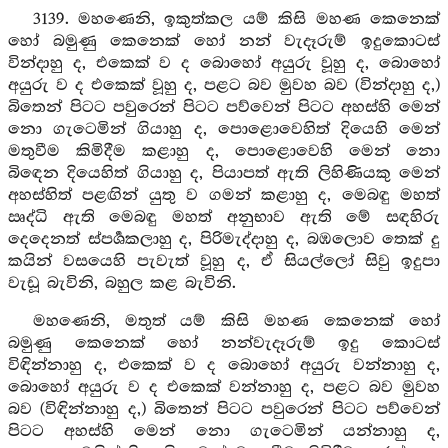
3139. මහණෙනි, ඉකුත්කල යම් කිසි මහණ කෙනෙක්
හෝ බමුණු කෙනෙක් හෝ නන් වැදෑරුම් ඉදුකොටස්
වින්දාහු ද, එකෙක් ව ද බොහෝ අයුරු වූහු ද, බොහෝ
අයුරු ව ද එකෙක් වූහු ද, පළට බව මුවහ බව (වින්දාහු ද,)
බිතෙන් පිටට පවුරෙන් පිටට පව්වෙන් පිටට අහස්හි මෙන්
නො ගැටෙමින් ගියාහු ද, පොළොවෙහිත් දියෙහි මෙන්
මතුවීම කිමිදීම කළාහු ද, පොළොවෙහි මෙන් නො
බිඳෙන දියෙහිත් ගියාහු ද, පියාපත් ඇති ලිහිණියකු මෙන්
අහස්හිත් පළඟින් යුතු ව ගමන් කළාහු ද, මෙබඳු මහත්
ඍද්ධි ඇති මෙබඳු මහත් අනුභාව ඇති මේ සඳහිරු
දෙදෙනත් ස්පර්‍ශකලාහු ද, පිරිමැද්දාහු ද, බඹලොව තෙක් දු
කයින් වසයෙහි පැවැත් වූහු ද, ඒ සියල්ලෝ සිවු ඉදුපා
වැඩූ බැවිනි, බහුල කළ බැවිනි.
මහණෙනි, මතුත් යම් කිසි මහණ කෙනෙක් හෝ
බමුණු කෙනෙක් හෝ නන්වැදෑරුම් ඉදු කොටස්
විඳින්නාහු ද, එකෙක් ව ද බොහෝ අයුරු වන්නාහු ද,
බොහෝ අයුරු ව ද එකෙක් වන්නාහු ද, පළට බව මුවහ
බව (විඳින්නාහු ද,) බිතෙන් පිටට පවුරෙන් පිටට පව්වෙන්
පිටට අහස්හි මෙන් නො ගැටෙමින් යන්නාහු ද,