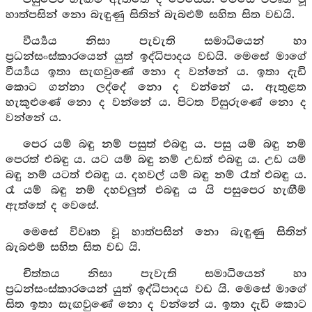
හාත්පසින් නො බැඳුණු සිතින් බැබළුම් සහිත සිත වඩයි.
වීර්‍ය්‍යය නිසා පැවැති සමාධියෙන් හා
ප්‍රධන්සංස්කාරයෙන් යුත් ඉද්ධිපාදය වඩයි. මෙසේ මාගේ
වීර්‍ය්‍යය ඉතා සැඟවුණේ නො ද වන්නේ ය. ඉතා දැඩි
කොට ගන්නා ලද්දේ නො ද වන්නේ ය. ඇතුළත
හැකුළුණේ නො ද වන්නේ ය. පිටත විසුරුණේ නො ද
වන්නේ ය.
පෙර යම් බඳු නම් පසුත් එබඳු ය. පසු යම් බඳු නම්
පෙරත් එබඳු ය. යට යම් බඳු නම් උඩත් එබඳු ය. උඩ යම්
බඳු නම් යටත් එබඳු ය. දහවල් යම් බඳු නම් රෑත් එබඳු ය.
රෑ යම් බඳු නම් දහවලුත් එබඳු ය යි පසුපෙර හැඟීම්
ඇත්තේ ද වෙසේ.
මෙසේ විවෘත වූ හාත්පසින් නො බැඳුණු සිතින්
බැබළුම් සහිත සිත වඩ යි.
චිත්තය නිසා පැවැති සමාධියෙන් හා
ප්‍රධන්සංස්කාරයෙන් යුත් ඉද්ධිපාදය වඩ යි. මෙසේ මාගේ
සිත ඉතා සැඟවුණේ නො ද වන්නේ ය. ඉතා දැඩි කොට