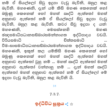
නම් ඒ සියල්ලෝ සිවු ඉදුපා වැඩූ බැවිනි, බහුල කළ
බැවිනි. මහණෙනි, දැන් යම් කිසි මහණ කෙනෙක් හෝ
බමුණු කෙනෙක් හෝ මහත් ඍද්ධි ඇත්තෝ මහත්
අනුභාව ඇත්තෝ නම් ඒ සියල්ලෝ සිවු ඉදුපා වැඩූ
බැවිනි, බහුල කළ බැවිනි. කවර සිවු ඉදුපා ද යත්:
මහණෙනි, මෙසස්නෙහි මහණ
ඡන්‍දසමාධිපධානසඞ්ඛාරසමන්නාගත ඉද්ධිපාදය වඩයි.
විරියසමාධි ... චිත්තසමාධි ...
වීමංසාසමාධිපධානසඞ්ඛාරසමන්නාගත ඉද්ධිපාදය වඩයි.
මහණෙනි, ඉකුත් කල යම්කිසි මහණ කෙනෙක් හෝ
බමුණු කෙනෙක් හෝ මහත් ඍද්ධි ඇත්තෝ මහත්
අනුභාව ඇත්තෝ වූහු නම් ... මහත් ඍද්ධි ඇත්තෝ මහත්
අනුභාව ඇත්තෝ වන්නාහු නම් ... දැන් මහත් ඍද්ධි
ඇත්තෝ මහත් අනුභාව ඇත්තෝ නම් ඒ සියල්ලෝ මේ
ඉදුපා වැඩූ බැවිනි, බහුල කළ බැවිනි යි.
35
7. 2. 7.
ඉද්ධිවිධ සූත්‍රය