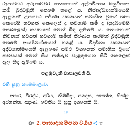
රූපාවචර අරූපාවචර නොහොත් අල්පවිපාක බහුවිපාක
කර්‍ම බුද්ධමුනි තෙමේ හළේ ය. නිජඅද්ධ්‍යාත්මයෙහි
ඇලුණේ උපාචාර අර්‍පණා වශයෙන් සමාහිත වූයේ තමා
කෙරෙහි හටගත් කෙලෙස් ද භවගාමී කර්‍ම ද (යුදබිමෙභි
සෙබළෙක්) කවචයක් මෙන් බිඳ දැම්මේ ය. නොහොත්
නිවනත් භවයත් භවගාමී කර්‍මත් තීරණය කරමින් බුද්ධමුනි
තෙමේ ආර්‍ය්‍යමාර්‍ගයෙන් හළේ ය. විදර්‍ශනා වශයෙන්
අද්ධ්‍යාත්මයෙහි ඇලුණේ සමථ වශයෙන් සමාහිත වූයේ
කවචයක් මෙන් සිය අත්බැව වැළඳගෙන සිටි කෙලෙස්
දැල සිඳ දැම්මේ ය.
පළමුවැනි චාපාලවර්‍ග යි.
එහි සූත්‍ර නාමමාලාව:
අපාර, විරද්ධ, අරිය, නිබ්බිදා, පදෙස, සමත්ත, භික්ඛු,
අරහන්ත, ඤාණ, චේතිය යි සූත්‍ර දශයෙකි යි.
19
2. පාසාදකම්පන වර්‍ගය