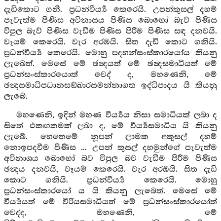
දැඩිකොට ගනී. ප්‍රධන්වීර්‍ය්‍ය කෙරෙයි. උපන්කුසල් දහම්
පැවැත්ම පිණිස අවිනාසය පිණිස බොහෝ බැව් පිණිස
විපුල බැව් පිණිස වැඩීම පිණිස පිරීම පිණිස සඳ දනවයි.
වෑයම් කෙරෙයි. වැර අරඹයි. සිත දැඩි කොට ගනියි.
ප්‍රධන්වීර්‍ය්‍ය කෙරෙයි. මොහු පදහන්සංස්කාරයෝය කියනු
ලැබෙත්. මෙසේ මේ ඡන්‍දයත් මේ ඡන්‍දසමාධියත් මේ
ප්‍රධන්සංස්කාරයොත් වෙද් ද, මහණෙනි, මේ
ඡන්‍දසමාධිපධානසඞ්ඛාරසමන්නාගත ඉද්ධිපාදය යි කියනු
ලැබේ.
මහණෙනි, ඉදින් මහණ වීර්‍ය්‍යය නිසා සමාධියක් ලබා ද
සිතේ එකඟකමක් ලබා ද, මේ වීර්‍ය්‍යසමාධිය යි කියනු
ලැබේ. හෙතෙමේ නූපන් ලාමක අකුසල් දහම්
නොඉපදවීම පිණිස ... උපන් කුසල් දහමුන්ගේ පැවැත්ම
අවිනාශය බොහෝ බව විපුල බව වැඩීම පිරීම පිණිස
ඡන්‍දය දනවයි, වෑයම් කෙරෙයි. වැර අරඹයි. සිත දැඩි
කොට ගනියි. ප්‍රධන්වීර්‍ය්‍ය කෙරෙයි. මොහු
ප්‍රධන්සංස්කාරයෝ ය යි කියනු ලැබෙත්. මෙසේ මේ
වීර්‍ය්‍යයත් මේ විරියසමාධියත් මේ ප්‍රධන්සංස්කාරයෝත්
වෙද්ද, මහණෙනි, මේ