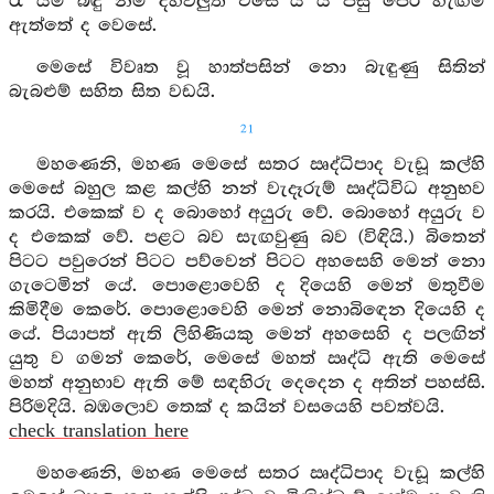
රෑ යම් බඳු නම් දහවලුත් එසේ ය යි පසු පෙර හැඟීම්
ඇත්තේ ද වෙසේ.
මෙසේ විවෘත වූ හාත්පසින් නො බැඳුණු සිතින්
බැබළුම් සහිත සිත වඩයි.
21
මහණෙනි, මහණ මෙසේ සතර ඍද්ධිපාද වැඩූ කල්හි
මෙසේ බහුල කළ කල්හි නන් වැදෑරුම් ඍද්ධිවිධ අනුභව
කරයි. එකෙක් ව ද බොහෝ අයුරු වේ. බොහෝ අයුරු ව
ද එකෙක් වේ. පළට බව සැඟවුණු බව (විඳියි.) බිතෙන්
පිටට පවුරෙන් පිටට පව්වෙන් පිටට අහසෙහි මෙන් නො
ගැටෙමින් යේ. පොළොවෙහි ද දියෙහි මෙන් මතුවීම
කිමිදීම කෙරේ. පොළොවෙහි මෙන් නොබිඳෙන දියෙහි ද
යේ. පියාපත් ඇති ලිහිණියකු මෙන් අහසෙහි ද පලඟින්
යුතු ව ගමන් කෙරේ, මෙසේ මහත් ඍද්ධි ඇති මෙසේ
මහත් අනුභාව ඇති මේ සඳහිරු දෙදෙන ද අතින් පහස්සි.
පිරිමදියි. බඹලොව තෙක් ද කයින් වසයෙහි පවත්වයි.
check translation here
මහණෙනි, මහණ මෙසේ සතර ඍද්ධිපාද වැඩූ කල්හි