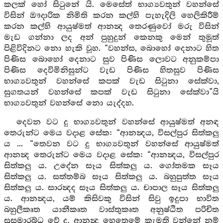
කලක් හෝ සිටුනේ යි. මෙසේත් භාග්‍යවතුන් වහන්සේ
විසින් ඖදාරික නිමිති කරන කල්හි පැහැදිලි හෙලිකිරීම්
කරන කල්හි ආයුෂ්මත් ආනන්‍ද තෙරණුවෝ මරු විසින්
මැඩ ගන්නා ලද අන් පුහුදුන් කෙනකු මෙන් තුමූත්
පිළිවිදිනට නො හැකි වූහ. “වහන්ස, බොහෝ දෙනාට හිත
පිණිස බොහෝ දෙනාට සුව පිණිස ලොවට අනුකම්පා
පිණිස දෙවිමිනිසුන්ට වැඩ පිණිස හිතසුව පිණිස
භාග්‍යවතුන් වහන්සේ කපක් වැඩ සිටුනා සේක්වා,
සුගතයන් වහන්සේ කපක් වැඩ සිටුනා සේක්වා”යි
භාග්‍යවතුන් වහන්සේ නො යැද්දහ.
දෙවන වට දු භාග්‍යවතුන් වහන්සේ ආයුෂ්මත් අනඳ
තෙරුන්ට මෙය වදාළ සේක: “ආනන්‍දය, විසල්පුර සිත්කලු
ය ... “තෙවන වට දු භාග්‍යවතුන් වහන්සේ ආයුෂ්මත්
ආනන්‍ද තෙරුන්ට මෙය වදාළ සේක: “ආනන්‍දය, විසල්පුර
සිත්කලු ය. උදේන සෑය සිත්කලු ය. ගෝතමක සෑය
සිත්කලු ය. සත්තම්බ සෑය සිත්කලු ය. බහුපුත්ත සෑය
සිත්කලු ය. සාරන්‍දද සෑය සිත්කලු ය. චාපාල සෑය සිත්කලු
ය. ආනන්‍දය, යම් කිසිවකු විසින් සිවු ඉදුපා භාවිත
බහුලීකෘත යානීකෘත වාස්තුකෘත අනුෂ්ඨිත පරිචිත
සුසමාරබ්ධ වේ ද, ආනන්‍ද හෙතෙමේ කැමති වන්නේ නම්