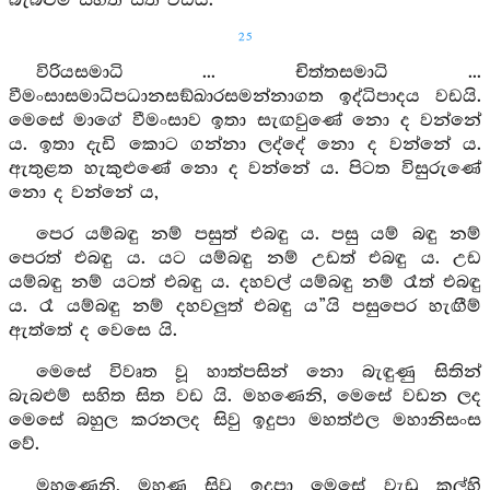
බැබළුම් සහිත සිත වඩයි.
25
විරියසමාධි ... චිත්තසමාධි ...
වීමංසාසමාධිපධානසඞ්ඛාරසමන්නාගත ඉද්ධිපාදය වඩයි.
මෙසේ මාගේ වීමංසාව ඉතා සැඟවුණේ නො ද වන්නේ
ය. ඉතා දැඩි කොට ගන්නා ලද්දේ නො ද වන්නේ ය.
ඇතුළත හැකුළුණේ නො ද වන්නේ ය. පිටත විසුරුණේ
නො ද වන්නේ ය,
පෙර යම්බඳු නම් පසුත් එබඳු ය. පසු යම් බඳු නම්
පෙරත් එබඳු ය. යට යම්බඳු නම් උඩත් එබඳු ය. උඩ
යම්බඳු නම් යටත් එබඳු ය. දහවල් යම්බඳු නම් රෑත් එබඳු
ය. රෑ යම්බඳු නම් දහවලුත් එබඳු ය”යි පසුපෙර හැඟීම්
ඇත්තේ ද වෙසෙ යි.
මෙසේ විවෘත වූ හාත්පසින් නො බැඳුණු සිතින්
බැබළුම් සහිත සිත වඩ යි. මහණෙනි, මෙසේ වඩන ලද
මෙසේ බහුල කරනලද සිවු ඉදුපා මහත්ඵල මහානිසංස
වේ.
මහණෙනි, මහණ සිවු ඉදුපා මෙසේ වැඩූ කල්හි