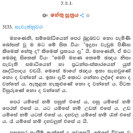
7. 2. 1.
හේතු සූත්‍රය
3133.
සැවැත්නුවර:
මහණෙනි, සම්බෝධියෙන් පෙර බුදුබවට නො පැමිණි
බෝසත් වූ ම මට මේ සිත විය: “ඉදුපා වැඩුම පිණිස
කිමෙක් හේතු ද? කිමෙක් ප්‍රත්‍යය දැ” යි. මහණෙනි, ඒ මට
මෙබඳු සිතෙක් විය: “මෙහි මහණ තෙමේ ඡන්‍දය නිසා
පැවැති සමාධියෙන් හා ප්‍රධන්සංස්කාරයෙන් යුත්
ඍද්ධිපාදය වඩයි. මෙසේ මාගේ ඡන්‍දය ඉතා සැඟවුණේ
නො ද වන්නේ ය. ඉතා දැඩි කොට ගන්නා ලද්දේ නො ද
වන්නේ ය. ඇතුළත හැකුළුණේ නො ද වන්නේ ය. පිටත
විසුරුණේ නො ද වන්නේ ය.
පෙර යම්සේ නම් පසුත් එසේ ය, පසු යම්සේ නම්
පෙරත් එසේ ය. යට යම්සේ නම් උඩත් එසේ ය. උඩ
යම්සේ නම් යටත් එසේ ය. දහවල යම්සේ නම් රෑත් එසේ
ය. රෑ යම්සේ නම් දහවලුත් එසේ ය යි.
පසුපෙර හැඟීම් ඇත්තේ ද වෙසෙයි. මෙසේ විවෘත වූ