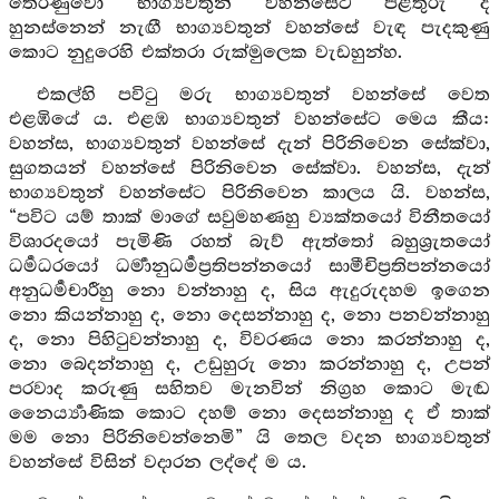
තෙරණුවෝ භාග්‍යවතුන් වහන්සේට පිළිතුරු දී
හුනස්නෙන් නැඟී භාග්‍යවතුන් වහන්සේ වැඳ පැදකුණු
කොට නුදුරෙහි එක්තරා රුක්මුලෙක වැඩහුන්හ.
එකල්හි පවිටු මරු භාග්‍යවතුන් වහන්සේ වෙත
එළඹියේ ය. එළඹ භාග්‍යවතුන් වහන්සේට මෙය කීය:
වහන්ස, භාග්‍යවතුන් වහන්සේ දැන් පිරිනිවෙන සේක්වා,
සුගතයන් වහන්සේ පිරිනිවෙන සේක්වා. වහන්ස, දැන්
භාග්‍යවතුන් වහන්සේට පිරිනිවෙන කාලය යි. වහන්ස,
“පවිට යම් තාක් මාගේ සවුමහණහු ව්‍යක්තයෝ විනීතයෝ
විශාරදයෝ පැමිණි රහත් බැව් ඇත්තෝ බහුශ්‍රැතයෝ
ධර්‍මධරයෝ ධර්‍මානුධර්‍මප්‍රතිපන්නයෝ සාමීචිප්‍රතිපන්නයෝ
අනුධර්‍මචාරීහු නො වන්නාහු ද, සිය ඇදුරුදහම ඉගෙන
නො කියන්නාහු ද, නො දෙසන්නාහු ද, නො පනවන්නාහු
ද, නො පිහිටුවන්නාහු ද, විවරණය නො කරන්නාහු ද,
නො බෙදන්නාහු ද, උඩුහුරු නො කරන්නාහු ද, උපන්
පරවාද කරුණු සහිතව මැනවින් නිග්‍රහ කොට මැඬ
නෛර්‍ය්‍යාණික කොට දහම් නො දෙසන්නාහු ද ඒ තාක්
මම නො පිරිනිවෙන්නෙමි” යි තෙල වදන භාග්‍යවතුන්
වහන්සේ විසින් වදාරන ලද්දේ ම ය.