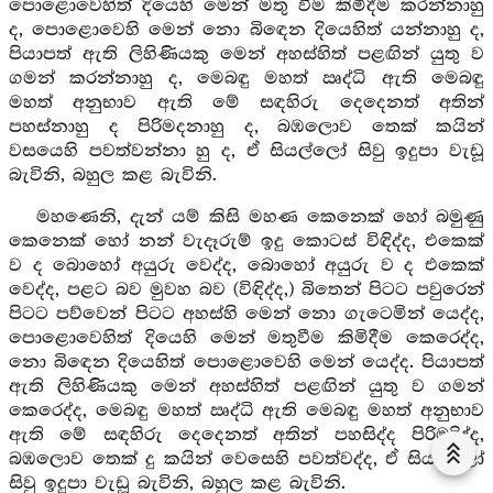
පොළොවෙහිත් දියෙහි මෙන් මතු වීම කිමිදීම කරන්නාහු
ද, පොළොවෙහි මෙන් නො බිඳෙන දියෙහිත් යන්නාහු ද,
පියාපත් ඇති ලිහිණියකු මෙන් අහස්හිත් පළඟින් යුතු ව
ගමන් කරන්නාහු ද, මෙබඳු මහත් ඍද්ධි ඇති මෙබඳු
මහත් අනුභාව ඇති මේ සඳහිරු දෙදෙනත් අතින්
පහස්නාහු ද පිරිමදනාහු ද, බඹලොව තෙක් කයින්
වසයෙහි පවත්වන්නා හු ද, ඒ සියල්ලෝ සිවු ඉදුපා වැඩූ
බැවිනි, බහුල කළ බැවිනි.
මහණෙනි, දැන් යම් කිසි මහණ කෙනෙක් හෝ බමුණු
කෙනෙක් හෝ නන් වැදෑරුම් ඉදු කොටස් විඳිද්ද, එකෙක්
ව ද බොහෝ අයුරු වෙද්ද, බොහෝ අයුරු ව ද එකෙක්
වෙද්ද, පළට බව මුවහ බව (විඳිද්ද,) බිතෙන් පිටට පවුරෙන්
පිටට පව්වෙන් පිටට අහස්හි මෙන් නො ගැටෙමින් යෙද්ද,
පොළොවෙහිත් දියෙහි මෙන් මතුවීම කිමිදීම කෙරෙද්ද,
නො බිඳෙන දියෙහිත් පොළොවෙහි මෙන් යෙද්ද. පියාපත්
ඇති ලිහිණියකු මෙන් අහස්හිත් පළඟින් යුතු ව ගමන්
කෙරෙද්ද, මෙබඳු මහත් ඍද්ධි ඇති මෙබඳු මහත් අනුභාව
ඇති මේ සඳහිරු දෙදෙනත් අතින් පහසිද්ද පිරිමදිද්ද,
බඹලොව තෙක් දු කයින් වෙසෙහි පවත්වද්ද, ඒ සියල්ලෝ
සිවු ඉදුපා වැඩූ බැවිනි, බහුල කළ බැවිනි.