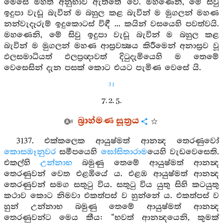
මෙසේ මහත් අනුභාව ඇත්තේ වේ. මහණෙනි, මේ සිවු
ඉදුපා වැඩූ බැවින් ම බහුල කළ බැවින් ම මුගලන් මහණ
නන්වැදෑරුම් ඉදුකොටස් විඳී ... කයින් වසයෙහි පවත්වයි.
මහණෙනි, මේ සිවු ඉදුපා වැඩූ බැවින් ම බහුල කළ
බැවින් ම මුගලන් මහණ ආස්‍රවක්‍ෂය කිරීමෙන් අනාස්‍රව වූ
ඵලසමාධියත් ඵලප්‍රඥාවත් දිටුදැමියෙහි ම තෙමේ
වෙසෙසින් දැන පසක් කොට එයට පැමිණ වෙසේ යි.
31
7. 2. 5.
බ්‍රාහ්මණ සූත්‍රය
3137. එක්කලෙක ආයුෂ්මත් ආනන්‍ද තෙරණුවෝ
කොසඹෑනුවර
සමීපයෙහි
ඝෝසිතාරාම
යෙහි වැඩවෙසෙති.
එකල්හි
උන්නාභ
බමුණු තෙමේ ආයුෂ්මත් ආනන්‍ද
තෙරණුවන් වෙත එළඹියේ ය. එළඹ ආයුෂ්මත් ආනන්‍ද
තෙරණුවන් සමග සතුටු විය. සතුටු විය යුතු සිහි කටයුතු
කථාව කොට නිමවා එකත්පස් ව හුන්නේ ය. එකත්පස් ව
හුන් උන්නාභ බමුණු තෙමේ ආයුෂ්මත් ආනන්‍ද
තෙරණුවන්ට මෙය කීය: “භවත් ආනන්‍දයෙනි, කුමක්