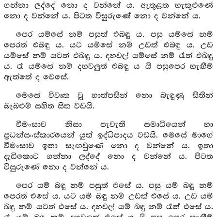
ගන්නා ලද්දේ නො ද වන්නේ ය. ඇතුළත හැකුළුණේ
නො ද වන්නේ ය. පිටත විසුරුණේ නො ද වන්නේ ය.
පෙර යම්සේ නම් පසුත් එබඳු ය. පසු යම්සේ නම්
පෙරත් එබඳු ය. යට යම්සේ නම් උඩත් එබඳු ය. උඩ
යම්සේ නම් යටත් එබඳු ය. දහවල් යම්සේ නම් රෑත් එබඳු
ය. රෑ යම්සේ නම් දහවලුත් එබඳු ය යි පසුපෙර හැඟීම්
ඇත්තේ ද වෙසේ.
මෙසේ විවෘත වූ හාත්පසින් නො බැඳුණු සිතින්
බැබළුම් සහිත සිත වඩයි.
වීමංසාව නිසා පැවැති සමාධියෙන් හා
ප්‍රධන්සංස්කාරයෙන් යුත් ඉද්ධිපාදය වඩයි. මෙසේ මාගේ
වීමංසාව ඉතා සැඟවුණේ නො ද වන්නේ ය. ඉතා
දැඩිකොට ගන්නා ලද්දේ නො ද වන්නේ ය. පිටත
විසුරුණේ නො ද වන්නේ ය.
පෙර යම් බඳු නම් පසුත් එසේ ය. පසු යම් බඳු නම්
පෙරත් එසේ ය. යට යම් බඳු නම් උඩත් එසේ ය. උඩ යම්
බඳු නම් යටත් එසේ ය. දහවල් යම් බඳු නම් රෑත් එසේ ය.