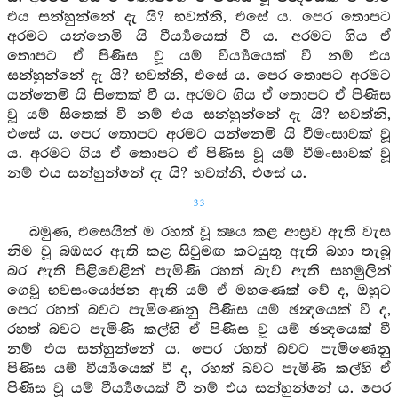
එය සන්හුන්නේ දැ යි? භවත්නි, එසේ ය. පෙර තොපට
අරමට යන්නෙමි යි වීර්‍ය්‍යයෙක් වී ය. අරමට ගිය ඒ
තොපට ඒ පිණිස වූ යම් වීර්‍ය්‍යයෙක් වී නම් එය
සන්හුන්නේ දැ යි? භවත්නි, එසේ ය. පෙර තොපට අරමට
යන්නෙමි යි සිතෙක් වී ය. අරමට ගිය ඒ තොපට ඒ පිණිස
වූ යම් සිතෙක් වී නම් එය සන්හුන්නේ දැ යි? භවත්නි,
එසේ ය. පෙර තොපට අරමට යන්නෙමි යි වීමංසාවක් වූ
ය. අරමට ගිය ඒ තොපට ඒ පිණිස වූ යම් වීමංසාවක් වූ
නම් එය සන්හුන්නේ දැ යි? භවත්නි, එසේ ය.
33
බමුණ, එසෙයින් ම රහත් වූ ක්‍ෂය කළ ආස්‍රව ඇති වැස
නිම වූ බඹසර ඇති කළ සිවුමඟ කටයුතු ඇති බහා තැබූ
බර ඇති පිළිවෙළින් පැමිණි රහත් බැව් ඇති සහමුලින්
ගෙවූ භවසංයෝජන ඇති යම් ඒ මහණෙක් වේ ද, ඔහුට
පෙර රහත් බවට පැමිණෙනු පිණිස යම් ඡන්‍දයෙක් වී ද,
රහත් බවට පැමිණි කල්හි ඒ පිණිස වූ යම් ඡන්‍දයෙක් වී
නම් එය සන්හුන්නේ ය. පෙර රහත් බවට පැමිණෙනු
පිණිස යම් වීර්‍ය්‍යයෙක් වී ද, රහත් බවට පැමිණි කල්හි ඒ
පිණිස වූ යම් වීර්‍ය්‍යයෙක් වී නම් එය සන්හුන්නේ ය. පෙර