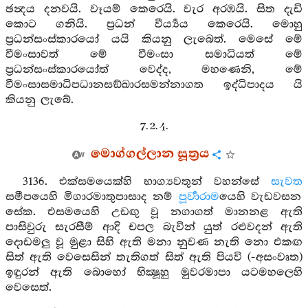
ඡන්‍දය දනවයි. වෑයම් කෙරෙයි. වැර අරඹයි. සිත දැඩි
කොට ගනියි. ප්‍රධන් වීර්‍ය්‍යය කෙරෙයි. මොහු
ප්‍රධන්සංස්කාරයෝ යයි කියනු ලැබෙත්. මෙසේ මේ
වීමංසාවත් මේ වීමංසා සමාධියත් මේ
ප්‍රධන්සංස්කාරයෝත් වෙද්ද, මහණෙනි, මේ
වීමංසාසමාධිපධානසඞ්ඛාරසමන්නාගත ඉද්ධිපාදය යි
කියනු ලැබේ.
7. 2. 4.
මොග්ගල්ලාන සූත්‍රය
3136. එක්සමයෙක්හි භාග්‍යවතුන් වහන්සේ
සැවත
සමීපයෙහි මිගාරමාතුපාසාද නම්
පූර්‍වාරාම
යෙහි වැඩවසන
සේක. එසමයෙහි උඩඟු වූ නගාගත් මානනළ ඇති
පාසිවුරු සැරසීම් ආදි චපල බැවින් යුත් රළුවදන් ඇති
දොඩමලු වූ මුළා සිහි ඇති මනා නුවණ නැති නො එකඟ
සිත් ඇති වෙසෙසින් තැතිගත් සිත් ඇති පියවි (-අසංවෘත)
ඉඳුරන් ඇති බොහෝ භික්‍ෂූහු මුවරමාපා යටමහලෙහි
වෙසෙත්.