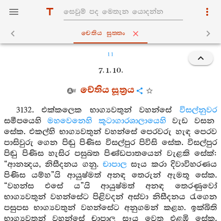
චෙතිය සුත‍්තං
11
7. 1. 10.
චේතිය සූත්‍රය
3132. එක්කලෙක භාග්‍යවතුන් වහන්සේ
විසල්නුවර
සමීපයෙහි
මහවෙනෙහි කූටාගාරශාලායෙහි
වැඩ වසන
සේක. එකල්හි භාග්‍යවතුන් වහන්සේ පෙරවරු හැඳ පෙරව
පාසිවුරු ගෙන පිඬු පිණිස විසල්පුර පිවිසි සේක. විසල්පුර
පිඬු පිණිස හැසිර පසුබත පිණ්ඩපාතයෙන් වැළකි සේක්:
“ආනන්‍දය, නිසීදනය ගනු.
චාපාල
සෑය කරා දිවාවිහරණය
පිණිස යම්හ”යි ආයුෂ්මත් අනඳ තෙරුන් ඇමතූ සේක.
“වහන්ස එසේ ය”යි ආයුෂ්මත් අනඳ තෙරණුවෝ
භාග්‍යවතුන් වහන්සේට පිළිවදන් අස්වා නිසීදනය රැගෙන
පසුපස භාග්‍යවතුන් වහන්සේට අනුගමන් කළහ. ඉක්බිති
භාග්‍යවතුන් වහන්සේ චාපාල සෑය වෙත එළඹි සේක.