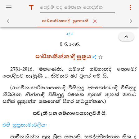
පාචීනනින‍්නාදි සුත‍්තානි
439
6. 6. 1-36.
පාචීනනින්නාදි සූත්‍රය
2781-2816. මහණෙනි, යම්සේ ගඞ්ගානදී තොමෝ
පෙරදිගට නැමුණි ... නිවනට බර වූයේ වේ යි.
(රාගවිනයපරියොසානාදි විසිනුදු අමතෝගධාදි විසිනුදු
නිබ්බාන නින්නාදි විසිනුදු එකෙක තුනක් තුනක් කොට
සතිස් සූත්‍රාන්ත කෙනෙක් විතර කටයුත්තාහ.)
සවැනි පුන ගඞ්ගාපෙය්‍යාලවර්‍ග යි.
එහි සූත්‍රනාමාවලිය:
පාචීනනින්න සූත්‍ර ත්‍රික සයෙකි. සමුද්දනින්නාන ත්‍රික ද