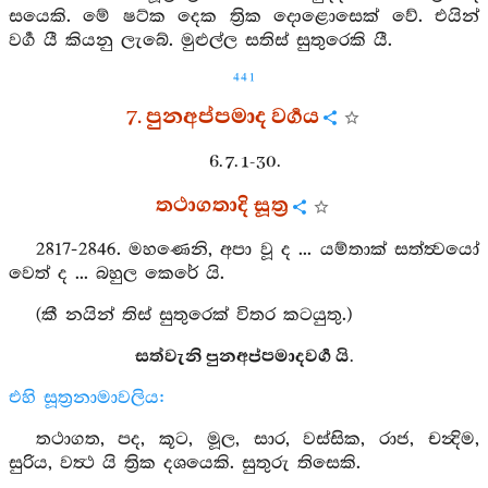
සයෙකි. මේ ෂට්ක දෙක ත්‍රික දොළොසෙක් වේ. එයින්
වර්‍ග යී කියනු ලැබේ. මුළුල්ල සතිස් සුතුරෙකි යී.
441
7. පුනඅප්පමාද වර්‍ගය
6. 7. 1-30.
තථාගතාදි සූත්‍ර
2817-2846. මහණෙනි, අපා වූ ද ... යම්තාක් සත්ත්‍වයෝ
වෙත් ද ... බහුල කෙරේ යි.
(කී නයින් තිස් සුතුරෙක් විතර කටයුතු.)
සත්වැනි පුනඅප්පමාදවර්‍ග යි.
එහි සූත්‍රනාමාවලිය:
තථාගත, පද, කූට, මූල, සාර, වස්සික, රාජ, චන්‍දිම,
සුරිය, වත්‍ථ යි ත්‍රික දශයෙකි. සුතුරු තිසෙකි.