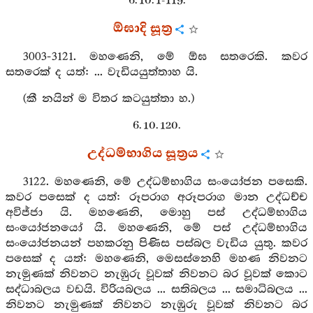
6. 10. 1-119.
ඕඝාදි සූත්‍ර
3003-3121. මහණෙනි, මේ ඕඝ සතරෙකි. කවර
සතරෙක් ද යත්: ... වැඩියයුත්තාහ යි.
(කී නයින් ම විතර කටයුත්තා හ.)
6. 10. 120.
උද්ධම්භාගිය සූත්‍රය
3122. මහණෙනි, මේ උද්ධම්භාගිය සංයෝජන පසෙකි.
කවර පසෙක් ද යත්: රූපරාග අරූපරාග මාන උද්ධච්ච
අවිජ්ජා යි. මහණෙනි, මොහු පස් උද්ධම්භාගිය
සංයෝජනයෝ යි. මහණෙනි, මේ පස් උද්ධම්භාගිය
සංයෝජනයන් පහකරනු පිණිස පස්බල වැඩිය යුතු. කවර
පසෙක් ද යත්: මහණෙනි, මෙසස්නෙහි මහණ නිවනට
නැමුණක් නිවනට නැඹුරු වූවක් නිවනට බර වූවක් කොට
සද්ධාබලය වඩයි. විරියබලය ... සතිබලය ... සමාධිබලය ...
නිවනට නැමුණක් නිවනට නැඹුරු වූවක් නිවනට බර