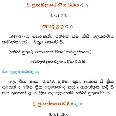
8. පුනබලකරණීය වර්‍ගය
6. 8. 1-36.
බලාදි සූත්‍ර
2847-2882. මහණෙනි, යම්සේ යම් කිසි බලකරණිය
කර්‍මාන්තයෝ ... බහුල කෙරේ යි.
(සතිස් සුතුරු කෙනෙක් විතර කටයුත්තාහ.)
අටවැනි පුනබලකරණියවර්‍ග යි.
එහි සූත්‍රනාමාවලිය:
බල, බීජ, නාග, රුක්ඛ, කුම්භ, සූක, ආකාස යි ත්‍රික
සතෙක් ද මේඝ ත්‍රික දෙකෙක් ද නාවා ආගන්තුක නදී යි
ත්‍රික තුනෙක් දැ යි ත්‍රික දොළොසෙකි. සතිස් සුතුරෙකි යි.
9. පුනඒසනා වර්‍ගය
6. 9. 1-120.