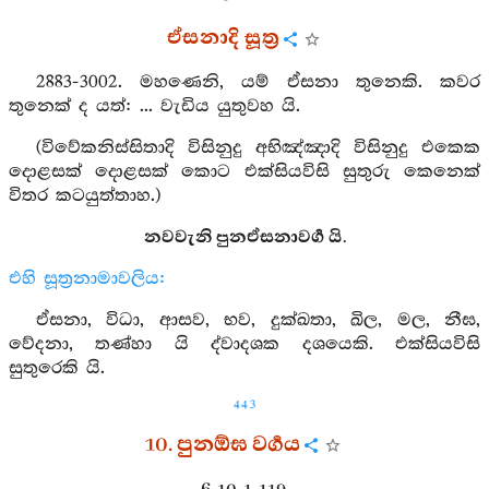
ඒසනාදි සූත්‍ර
2883-3002. මහණෙනි, යම් ඒසනා තුනෙකි. කවර
තුනෙක් ද යත්: ... වැඩිය යුතුවහ යි.
(විවේකනිස්සිතාදි විසිනුදු අභිඤ්ඤාදි විසිනුදු එකෙක
දොළසක් දොළසක් කොට එක්සියවිසි සුතුරු කෙනෙක්
විතර කටයුත්තාහ.)
නවවැනි පුනඒසනාවර්‍ග යි.
එහි සූත්‍රනාමාවලිය:
ඒසනා, විධා, ආසව, භව, දුක්ඛතා, ඛිල, මල, නීඝ,
වේදනා, තණ්හා යි ද්වාදශක දශයෙකි. එක්සියවිසි
සුතුරෙකි යි.
443
10. පුනඕඝ වර්‍ගය