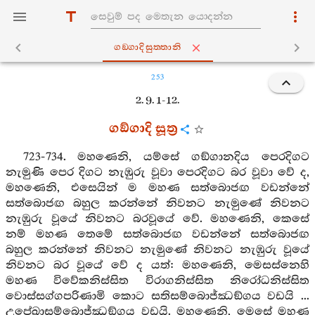
ගඞ‍්ගාදිසුත‍්තානි
253
2. 9. 1-12.
ගඞ්ගාදි සූත්‍ර
723-734. මහණෙනි, යම්සේ ගඞ්ගානදිය පෙරදිගට
නැමුණි පෙර දිගට නැඹුරු වූවා පෙරදිගට බර වූවා වේ ද,
මහණෙනි, එසෙයින් ම මහණ සත්බොජඟ වඩන්නේ
සත්බොජඟ බහුල කරන්නේ නිවනට නැමුණේ නිවනට
නැඹුරු වූයේ නිවනට බරවූයේ වේ. මහණෙනි, කෙසේ
නම් මහණ තෙමේ සත්බොජඟ වඩන්නේ සත්බොජඟ
බහුල කරන්නේ නිවනට නැමුණේ නිවනට නැඹුරු වූයේ
නිවනට බර වූයේ වේ ද යත්: මහණෙනි, මෙසස්නෙහි
මහණ විවේකනිස්සිත විරාගනිස්සිත නිරෝධනිස්සිත
වොස්සග්ගපරිණාමි කොට සතිසම්බොජ්ඣඞ්ගය වඩයි ...
උපේඛාසම්බොජ්ඣඞ්ගය වඩයි. මහණෙනි, මෙසේ මහණ