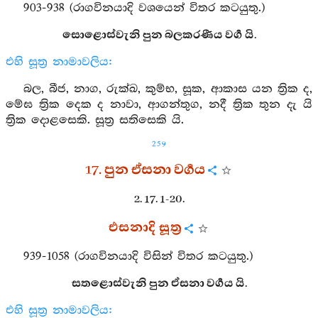
903-938 (රාගවිනයාදි වශයෙන් විතර කටයුතු.)
සොළොස්වැනි පුන බලකරණීය වර්‍ග යි.
එහි සූත්‍ර නාමාවලිය:
බල, බීජ, නාග, රුක්ඛ, කුම්භ, සූක, ආකාස යන ත්‍රික ද,
මේඝ ත්‍රික දෙක ද නාවා, ආගන්තුග, නදී ත්‍රික තුන දැ යි
ත්‍රික දොළසෙකි. සූත්‍ර සතිසෙකි යි.
259
17. පුන ඒසනා වර්‍ගය
2. 17. 1-20.
එසනාදි සූත්‍ර
939-1058 (රාගවිනයාදි විසින් විතර කටයුතු.)
සතළොස්වැනි පුන ඒසනා වර්‍ගය යි.
එහි සූත්‍ර නාමාවලිය: