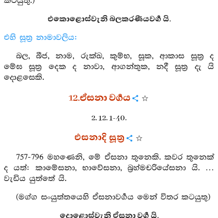
කටයුතු.)
එකොළොස්වැනි බලකරණීයවර්‍ග යි.
එහි සූත්‍ර නාමාවලිය:
බල, බීජ, නාම, රුක්ඛ, කුම්භ, සූක, ආකාස සූත්‍ර ද
මේඝ සූත්‍ර දෙක ද නාවා, ආගන්තුක, නදී සූත්‍ර දැ යි
දොළසෙකි.
12.ඒසනා වර්‍ගය
2. 12. 1-40.
එසනාදි සූත්‍ර
757-796 මහණෙනි, මේ ඒසනා තුනෙකි. කවර තුනෙක්
ද යත්: කාමේසනා, භාවේසනා, බ්‍රහ්මචරියේසනා යි. …
වැඩිය යුත්තේ යි.
(මග්ග සංයුත්තයෙහි ඒසනාවර්‍ගය මෙන් විතර කටයුතු)
දොළොස්වැනි ඒසනා වර්‍ග යි.