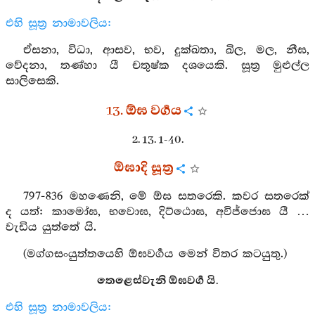
එහි සූත්‍ර නාමාවලිය:
ඒසනා, විධා, ආසව, භව, දුක්ඛතා, ඛිල, මල, නීඝ,
වේදනා, තණ්හා යී චතුෂ්ක දශයෙකි. සූත්‍ර මුළුල්ල
සාලිසෙකි.
13. ඕඝ වර්‍ගය
2. 13. 1-40.
ඕඝාදි සූත්‍ර
797-836 මහණෙනි, මේ ඕඝ සතරෙකි. කවර සතරෙක්
ද යත්: කාමෝඝ, භවොඝ, දිට්ඨොඝ, අවිජ්ජොඝ යී …
වැඩිය යුත්තේ යි.
(මග්ගසංයුත්තයෙහි ඕඝවර්‍ගය මෙන් විතර කටයුතු.)
තෙළෙස්වැනි ඕඝවර්‍ග යි.
එහි සූත්‍ර නාමාවලිය: