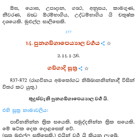
ඕඝ, යොඝ, උපාදාන, ගන්‍ථ, අනුසය, කාමගුණ,
නීවරණ, ඛන්‍ධ ඕරම්භාගිය, උද්ධම්භාගිය යි චතුෂ්ක
දශයෙකි. මුළුල්ල සාලිසෙකි.
257
14. පුනගඞ්ගාපෙය්‍යාල වර්‍ගය
2. 14. 1-36.
ගඞ්ගාදි සූත්‍ර
837-872 (රාගවිනය අමතෝගධ නිබ්බානනින්නාදී විසින්
විතර කට යුතු.)
තුදුස්වැනි පුනගඞ්ගාපෙය්‍යාල වර්‍ග යි.
එහි සූත්‍ර නාමාවලිය:
පාචීනනින්න ත්‍රික සයෙකි. සමුද්දනින්න ත්‍රික සයෙකි.
මේ ෂට්ක දෙක දොළසෙක් වේ.
(සූත්‍ර මුළුල්ල සතිසෙකි.) එයින් වර්‍ග යි කියනු ලැබේ.