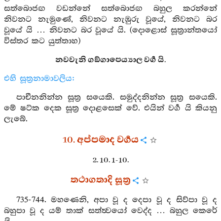
සත්බොජඟ වඩන්නේ සත්බොජඟ බහුල කරන්නේ
නිවනට නැමුණේ, නිවනට නැඹුරු වූයේ, නිවනට බර
වූයේ යි … නිවනට බර වූයේ යි. (දොළොස් සූත්‍රාන්තයෝ
විස්තර කට යුත්තාහ)
නවවැනි ගඞ්ගාපෙය්‍යාල වර්‍ග යි.
එහි සූත්‍රනාමාවලිය:
පාචීනනින්න සූත්‍ර සයෙකි. සමුද්දනින්න සූත්‍ර සයෙකි.
මේ ෂට්ක දෙක සූත්‍ර දොළසෙක් වේ. එයින් වර්‍ග යි කියනු
ලැබේ.
10. අප්පමාද වර්‍ගය
2. 10. 1-10.
තථාගතාදි සූත්‍ර
735-744. මහණෙනි, අපා වූ ද දෙපා වූ ද සිව්පා වූ ද
බහුපා වූ ද යම් තාක් සත්ත්‍වයෝ වෙද්ද … බහුල කෙරේ