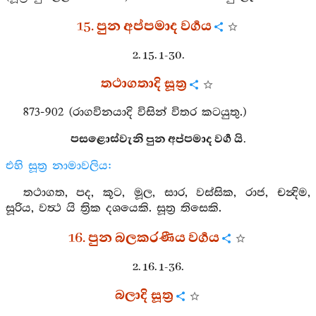
15. පුන අප්පමාද වර්‍ගය
2. 15. 1-30.
තථාගතාදි සූත්‍ර
873-902 (රාගවිනයාදි විසින් විතර කටයුතු.)
පසළොස්වැනි පුන අප්පමාද වර්‍ග යි.
එහි සූත්‍ර නාමාවලිය:
තථාගත, පද, කූට, මූල, සාර, වස්සික, රාජ, චන්‍දිම,
සූරිය, වත්‍ථ යි ත්‍රික දශයෙකි. සූත්‍ර තිසෙකි.
16. පුන බලකරණීය වර්‍ගය
2. 16. 1-36.
බලාදි සූත්‍ර