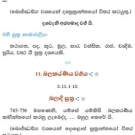
යි.
(බොජ්ඣඞ්ග වශයෙන් දශසූත්‍රාන්තයෝ විතර කටයුතු.)
දශවැනි අප්පමාද වර්‍ග යි.
එහි සූත්‍ර නාමාවලිය:
තථාගත, පද, කූට, මූල, සාර, වස්සික, රාජ, චන්‍දිම,
සූරිය, වත්‍ථ යී සූත්‍ර දශයෙකි.
255
11. බලකරණීය වර්‍ගය
2. 11. 1-12.
බලාදි සූත්‍ර
745-756 මහණෙනි, යම්සේ යම්කිසි බලකරණීය
කර්‍මාන්තයෝ කරනු ලැබෙද්ද, … බහුල කෙරේ යි.
(බොජ්ඣඞ්ග වශයෙන් දොළොස් සූත්‍රාන්තයෝ විතර