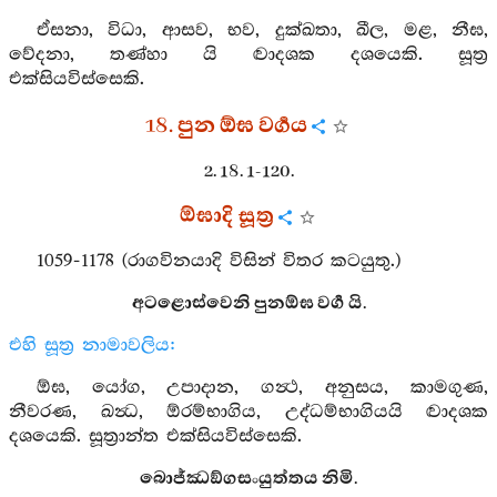
ඒසනා, විධා, ආසව, භව, දුක්ඛතා, ඛීල, මළ, නීඝ,
වේදනා, තණ්හා යි ද්‍වාදශක දශයෙකි. සූත්‍ර
එක්සියවිස්සෙකි.
18. පුන ඕඝ වර්‍ගය
2. 18. 1-120.
ඕඝාදි සූත්‍ර
1059-1178 (රාගවිනයාදි විසින් විතර කටයුතු.)
අටළොස්වෙනි පුනඕඝ වර්‍ග යි.
එහි සූත්‍ර නාමාවලිය:
ඕඝ, යෝග, උපාදාන, ගන්‍ථ, අනුසය, කාමගුණ,
නීවරණ, ඛන්‍ධ, ඕරම්භාගිය, උද්ධම්භාගියයි ද්‍වාදශක
දශයෙකි. සූත්‍රාන්ත එක්සියවිස්සෙකි.
බොජ්ඣඞ්ගසංයුත්තය නිමි.