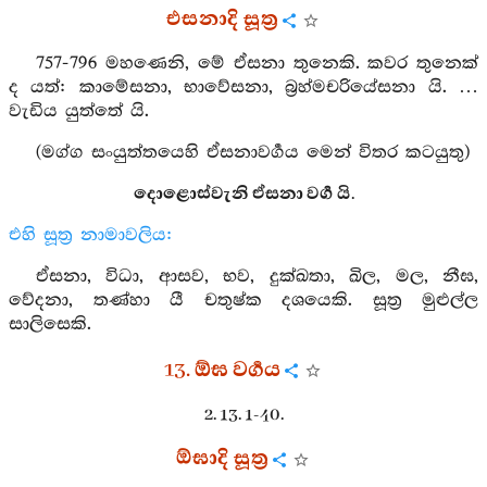
එසනාදි සූත්‍ර
757-796 මහණෙනි, මේ ඒසනා තුනෙකි. කවර තුනෙක්
ද යත්: කාමේසනා, භාවේසනා, බ්‍රහ්මචරියේසනා යි. …
වැඩිය යුත්තේ යි.
(මග්ග සංයුත්තයෙහි ඒසනාවර්‍ගය මෙන් විතර කටයුතු)
දොළොස්වැනි ඒසනා වර්‍ග යි.
එහි සූත්‍ර නාමාවලිය:
ඒසනා, විධා, ආසව, භව, දුක්ඛතා, ඛිල, මල, නීඝ,
වේදනා, තණ්හා යී චතුෂ්ක දශයෙකි. සූත්‍ර මුළුල්ල
සාලිසෙකි.
13. ඕඝ වර්‍ගය
2. 13. 1-40.
ඕඝාදි සූත්‍ර