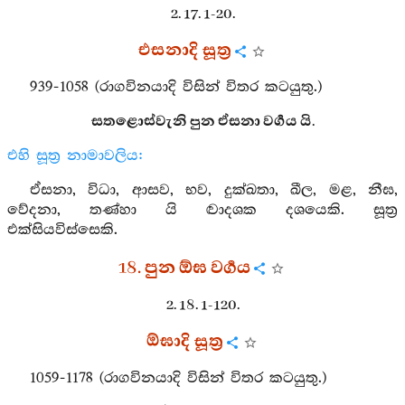
2. 17. 1-20.
එසනාදි සූත්‍ර
939-1058 (රාගවිනයාදි විසින් විතර කටයුතු.)
සතළොස්වැනි පුන ඒසනා වර්‍ගය යි.
එහි සූත්‍ර නාමාවලිය:
ඒසනා, විධා, ආසව, භව, දුක්ඛතා, ඛීල, මළ, නීඝ,
වේදනා, තණ්හා යි ද්‍වාදශක දශයෙකි. සූත්‍ර
එක්සියවිස්සෙකි.
18. පුන ඕඝ වර්‍ගය
2. 18. 1-120.
ඕඝාදි සූත්‍ර
1059-1178 (රාගවිනයාදි විසින් විතර කටයුතු.)