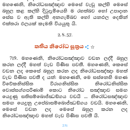
මහණෙනි, නිරෝධසඤ්ඤාව මෙසේ වැඩූ කල්හි මෙසේ
බහුල කළ කල්හි දිටුදැමියෙහි ම රහත්බව හෝ උපාදාන
සේස ව ඇති කල්හි අනගැමිබව හෝ යනඵල දෙකින්
එක්තරා ඵලයක් කැමති වියයුතු යි.
2. 8. 57.
තතිය නිරෝධ සූත්‍රය
719. මහණෙනි, නිරෝධසඤ්ඤාව වඩන ලද්දී බහුල
කරන ලද්දී මහත් වැඩ පිණිස පවතී. මහණෙනි, කෙසේ
වඩන ලද කෙසේ බහුල කරන ලද නිරෝධසඤ්ඤා මහත්
වැඩ පිණිස පවතී ද යත්: මහණෙනි, මෙ සස්නෙහි මහණ
විවේකනිස්සිත විරාගනිස්සිත නිරෝධනිස්සිත
වොස්සග්ගපරිණාමි කොට නිරෝධ සඤ්ඤාව සමඟ
යෙදුණු සතිසම්බොජ්ඣඞ්ගය වඩයි ... නිරෝධසඤ්ඤාව
සමඟ යෙදුනු උපේඛාසම්බොජ්ඣඞ්ගය වඩයි. මහණෙනි,
මෙසේ වඩන ලද මෙසේ බහුල කරන ලද
නිරෝධසඤ්ඤාව මහත් වැඩ පිණිස පවතී යි.
251