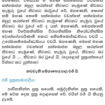
මහණෙනි, එසෙයින් ම මහණ සත්බොජඟ වඩන්නේ
සත්බොජඟ බහුල කරන්නේ නිවනට නැමුණේ නිවනට
නැඹුරු වූයේ නිවනට බරවූයේ වේ. මහණෙනි, කෙසේ
නම් මහණ තෙමේ සත්බොජඟ වඩන්නේ සත්බොජඟ
බහුල කරන්නේ නිවනට නැමුණේ නිවනට නැඹුරු වූයේ
නිවනට බර වූයේ වේ ද යත්: මහණෙනි, මෙසස්නෙහි
මහණ විවේකනිස්සිත විරාගනිස්සිත නිරෝධනිස්සිත
වොස්සග්ගපරිණාමි කොට සතිසම්බොජ්ඣඞ්ගය වඩයි ...
උපේඛාසම්බොජ්ඣඞ්ගය වඩයි. මහණෙනි, මෙසේ මහණ
සත්බොජඟ වඩන්නේ සත්බොජඟ බහුල කරන්නේ
නිවනට නැමුණේ, නිවනට නැඹුරු වූයේ, නිවනට බර
වූයේ යි … නිවනට බර වූයේ යි. (දොළොස් සූත්‍රාන්තයෝ
විස්තර කට යුත්තාහ)
නවවැනි ගඞ්ගාපෙය්‍යාල වර්‍ග යි.
එහි සූත්‍රනාමාවලිය:
පාචීනනින්න සූත්‍ර සයෙකි. සමුද්දනින්න සූත්‍ර සයෙකි.
මේ ෂට්ක දෙක සූත්‍ර දොළසෙක් වේ. එයින් වර්‍ග යි කියනු
ලැබේ.