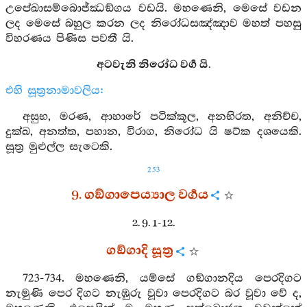
උපේඛාසම්බොජ්ඣඞ්ගය වඩයි. මහණෙනි, මෙසේ වඩන
ලද මෙසේ බහුල කරන ලද නිරෝධසඤ්ඤාව මහත් පහසු
විහරණය පිණිස පවතී යි.
අටවැනි නිරෝධ වර්‍ග යි.
එහි සූත්‍රනාමාවලිය:
අසුභ, මරණ, ආහාරේ පටික්කූල, අනභිරත, අනිච්ච,
දුක්ඛ, අනත්ත, පහාන, විරාග, නිරෝධ යි ෂට්ක දශයෙකි.
සූත්‍ර මුළුල්ල සැටෙකි.
253
9. ගඞ්ගාපෙය්‍යාල වර්‍ගය
2. 9. 1-12.
ගඞ්ගාදි සූත්‍ර
723-734. මහණෙනි, යම්සේ ගඞ්ගානදිය පෙරදිගට
නැමුණි පෙර දිගට නැඹුරු වූවා පෙරදිගට බර වූවා වේ ද,