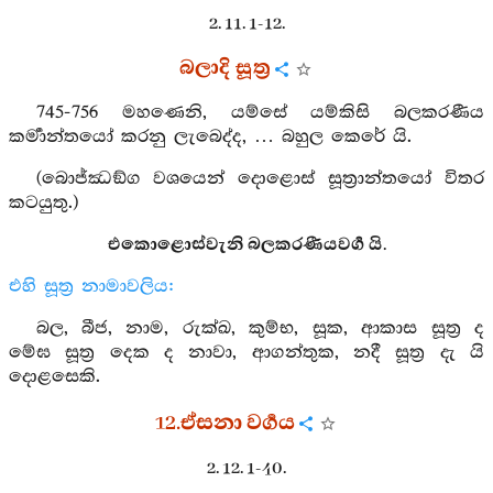
2. 11. 1-12.
බලාදි සූත්‍ර
745-756 මහණෙනි, යම්සේ යම්කිසි බලකරණීය
කර්‍මාන්තයෝ කරනු ලැබෙද්ද, … බහුල කෙරේ යි.
(බොජ්ඣඞ්ග වශයෙන් දොළොස් සූත්‍රාන්තයෝ විතර
කටයුතු.)
එකොළොස්වැනි බලකරණීයවර්‍ග යි.
එහි සූත්‍ර නාමාවලිය:
බල, බීජ, නාම, රුක්ඛ, කුම්භ, සූක, ආකාස සූත්‍ර ද
මේඝ සූත්‍ර දෙක ද නාවා, ආගන්තුක, නදී සූත්‍ර දැ යි
දොළසෙකි.
12.ඒසනා වර්‍ගය
2. 12. 1-40.