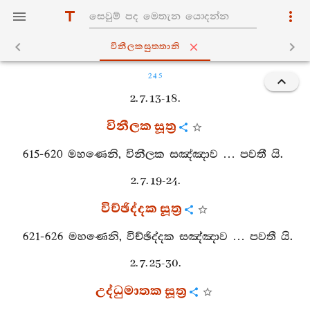
විනීලකසුත‍්තානි
245
2. 7. 13-18.
විනීලක සූත්‍ර
615-620 මහණෙනි, විනීලක සඤ්ඤාව … පවතී යි.
2. 7. 19-24.
විච්ඡිද්දක සූත්‍ර
621-626 මහණෙනි, විච්ඡිද්දක සඤ්ඤාව … පවතී යි.
2. 7. 25-30.
උද්ධුමාතක සූත්‍ර