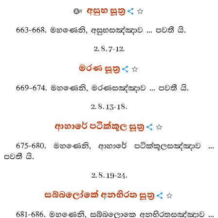
අසුභ සූත්‍ර
663-668. මහණෙනි, අසුභසඤ්ඤාව ... පවතී යි.
2. 8. 7-12.
මරණ සූත්‍ර
669-674. මහණෙනි, මරණසඤ්ඤාව ... පවතී යි.
2. 8. 13-18.
ආහාරේ පටික්කූල සූත්‍ර
675-680. මහණෙනි, ආහාරේ පටික්කූලසඤ්ඤාව ...
පවතී යි.
2. 8. 19-24.
සබ්බලෝකේ අනභිරත සූත්‍ර
681-686. මහණෙනි, සබ්බලොකෙ අනභිරතසඤ්ඤාව ...