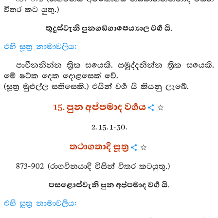
විතර කට යුතු.)
තුදුස්වැනි පුනගඞ්ගාපෙය්‍යාල වර්‍ග යි.
එහි සූත්‍ර නාමාවලිය:
පාචීනනින්න ත්‍රික සයෙකි. සමුද්දනින්න ත්‍රික සයෙකි.
මේ ෂට්ක දෙක දොළසෙක් වේ.
(සූත්‍ර මුළුල්ල සතිසෙකි.) එයින් වර්‍ග යි කියනු ලැබේ.
15. පුන අප්පමාද වර්‍ගය
2. 15. 1-30.
තථාගතාදි සූත්‍ර
873-902 (රාගවිනයාදි විසින් විතර කටයුතු.)
පසළොස්වැනි පුන අප්පමාද වර්‍ග යි.
එහි සූත්‍ර නාමාවලිය: