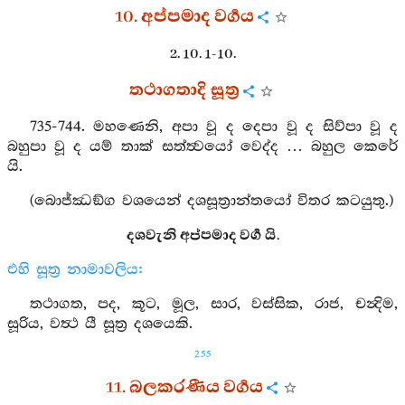
10. අප්පමාද වර්‍ගය
2. 10. 1-10.
තථාගතාදි සූත්‍ර
735-744. මහණෙනි, අපා වූ ද දෙපා වූ ද සිව්පා වූ ද
බහුපා වූ ද යම් තාක් සත්ත්‍වයෝ වෙද්ද … බහුල කෙරේ
යි.
(බොජ්ඣඞ්ග වශයෙන් දශසූත්‍රාන්තයෝ විතර කටයුතු.)
දශවැනි අප්පමාද වර්‍ග යි.
එහි සූත්‍ර නාමාවලිය:
තථාගත, පද, කූට, මූල, සාර, වස්සික, රාජ, චන්‍දිම,
සූරිය, වත්‍ථ යී සූත්‍ර දශයෙකි.
255
11. බලකරණීය වර්‍ගය