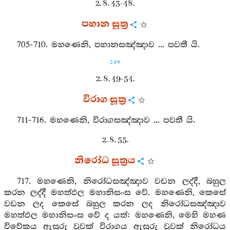
2. 8. 43-48.
පහාන සූත්‍ර
705-710. මහණෙනි, පහානසඤ්ඤාව ... පවතී යි.
249
2. 8. 49-54.
විරාග සූත්‍ර
711-716. මහණෙනි, විරාගසඤ්ඤාව ... පවතී යි.
2. 8. 55.
නිරෝධ සූත්‍රය
717. මහණෙනි, නිරෝධසඤ්ඤාව වඩන ලද්දී, බහුල
කරන ලද්දී මහත්ඵල මහානිසංස වේ. මහණෙනි, කෙසේ
වඩන ලද කෙසේ බහුල කරන ලද නිරෝධසඤ්ඤාව
මහත්ඵල මහානිසංස වේ ද යත්: මහණෙනි, මෙහි මහණ
විවේකය ඇසුරු වූවක් විරාගය ඇසුරු වූවක් නිරෝධය