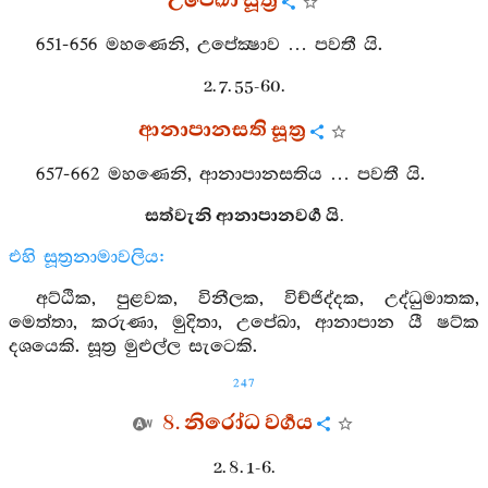
උපේඛා සූත්‍ර
651-656 මහණෙනි, උපේක්‍ෂාව … පවතී යි.
2. 7. 55-60.
ආනාපානසති සූත්‍ර
657-662 මහණෙනි, ආනාපානසතිය … පවතී යි.
සත්වැනි ආනාපානවර්‍ග යි.
එහි සූත්‍රනාමාවලිය:
අට්ඨික, පුළවක, විනීලක, විච්ජිද්දක, උද්ධුමාතක,
මෙත්තා, කරුණා, මුදිතා, උපේඛා, ආනාපාන යී ෂට්ක
දශයෙකි. සූත්‍ර මුළුල්ල සැටෙකි.
247
8. නිරෝධ වර්‍ගය
2. 8. 1-6.