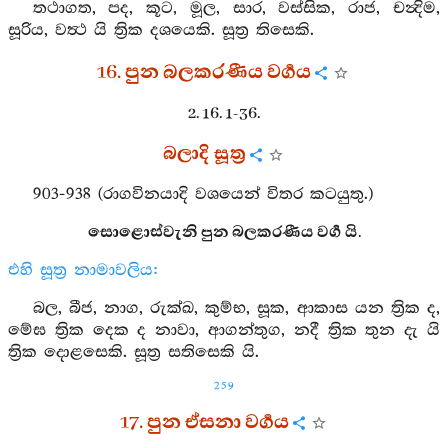
තථාගත, පද, කූට, මූල, සාර, වස්සික, රාජ, චන්‍දිම,
සූරිය, වත්‍ථ යි ත්‍රික දශයෙකි. සූත්‍ර තිසෙකි.
16. පුන බලකරණීය වර්‍ගය
2. 16. 1-36.
බලාදි සූත්‍ර
903-938 (රාගවිනයාදි වශයෙන් විතර කටයුතු.)
සොළොස්වැනි පුන බලකරණීය වර්‍ග යි.
එහි සූත්‍ර නාමාවලිය:
බල, බීජ, නාග, රුක්ඛ, කුම්භ, සූක, ආකාස යන ත්‍රික ද,
මේඝ ත්‍රික දෙක ද නාවා, ආගන්තුග, නදී ත්‍රික තුන දැ යි
ත්‍රික දොළසෙකි. සූත්‍ර සතිසෙකි යි.
259
17. පුන ඒසනා වර්‍ගය