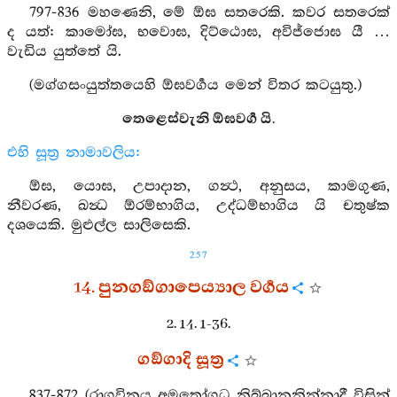
797-836 මහණෙනි, මේ ඕඝ සතරෙකි. කවර සතරෙක්
ද යත්: කාමෝඝ, භවොඝ, දිට්ඨොඝ, අවිජ්ජොඝ යී …
වැඩිය යුත්තේ යි.
(මග්ගසංයුත්තයෙහි ඕඝවර්‍ගය මෙන් විතර කටයුතු.)
තෙළෙස්වැනි ඕඝවර්‍ග යි.
එහි සූත්‍ර නාමාවලිය:
ඕඝ, යොඝ, උපාදාන, ගන්‍ථ, අනුසය, කාමගුණ,
නීවරණ, ඛන්‍ධ ඕරම්භාගිය, උද්ධම්භාගිය යි චතුෂ්ක
දශයෙකි. මුළුල්ල සාලිසෙකි.
257
14. පුනගඞ්ගාපෙය්‍යාල වර්‍ගය
2. 14. 1-36.
ගඞ්ගාදි සූත්‍ර
837-872 (රාගවිනය අමතෝගධ නිබ්බානනින්නාදී විසින්