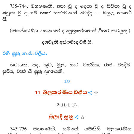
735-744. මහණෙනි, අපා වූ ද දෙපා වූ ද සිව්පා වූ ද
බහුපා වූ ද යම් තාක් සත්ත්‍වයෝ වෙද්ද … බහුල කෙරේ
යි.
(බොජ්ඣඞ්ග වශයෙන් දශසූත්‍රාන්තයෝ විතර කටයුතු.)
දශවැනි අප්පමාද වර්‍ග යි.
එහි සූත්‍ර නාමාවලිය:
තථාගත, පද, කූට, මූල, සාර, වස්සික, රාජ, චන්‍දිම,
සූරිය, වත්‍ථ යී සූත්‍ර දශයෙකි.
255
11. බලකරණීය වර්‍ගය
2. 11. 1-12.
බලාදි සූත්‍ර
745-756 මහණෙනි, යම්සේ යම්කිසි බලකරණීය