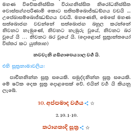
මහණ විවේකනිස්සිත විරාගනිස්සිත නිරෝධනිස්සිත
වොස්සග්ගපරිණාමි කොට සතිසම්බොජ්ඣඞ්ගය වඩයි ...
උපේඛාසම්බොජ්ඣඞ්ගය වඩයි. මහණෙනි, මෙසේ මහණ
සත්බොජඟ වඩන්නේ සත්බොජඟ බහුල කරන්නේ
නිවනට නැමුණේ, නිවනට නැඹුරු වූයේ, නිවනට බර
වූයේ යි … නිවනට බර වූයේ යි. (දොළොස් සූත්‍රාන්තයෝ
විස්තර කට යුත්තාහ)
නවවැනි ගඞ්ගාපෙය්‍යාල වර්‍ග යි.
එහි සූත්‍රනාමාවලිය:
පාචීනනින්න සූත්‍ර සයෙකි. සමුද්දනින්න සූත්‍ර සයෙකි.
මේ ෂට්ක දෙක සූත්‍ර දොළසෙක් වේ. එයින් වර්‍ග යි කියනු
ලැබේ.
10. අප්පමාද වර්‍ගය
2. 10. 1-10.
තථාගතාදි සූත්‍ර