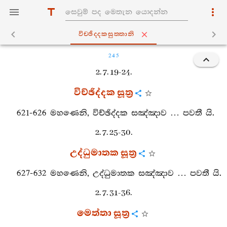
විච‍්ඡිද‍්දකසුත‍්තානි
245
2. 7. 19-24.
විච්ඡිද්දක සූත්‍ර
621-626 මහණෙනි, විච්ඡිද්දක සඤ්ඤාව … පවතී යි.
2. 7. 25-30.
උද්ධුමාතක සූත්‍ර
627-632 මහණෙනි, උද්ධුමාතක සඤ්ඤාව … පවතී යි.
2. 7. 31-36.
මෙත්තා සූත්‍ර