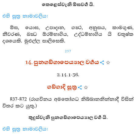
තෙළෙස්වැනි ඕඝවර්‍ග යි.
එහි සූත්‍ර නාමාවලිය:
ඕඝ, යොඝ, උපාදාන, ගන්‍ථ, අනුසය, කාමගුණ,
නීවරණ, ඛන්‍ධ ඕරම්භාගිය, උද්ධම්භාගිය යි චතුෂ්ක
දශයෙකි. මුළුල්ල සාලිසෙකි.
257
14. පුනගඞ්ගාපෙය්‍යාල වර්‍ගය
2. 14. 1-36.
ගඞ්ගාදි සූත්‍ර
837-872 (රාගවිනය අමතෝගධ නිබ්බානනින්නාදී විසින්
විතර කට යුතු.)
තුදුස්වැනි පුනගඞ්ගාපෙය්‍යාල වර්‍ග යි.
එහි සූත්‍ර නාමාවලිය: