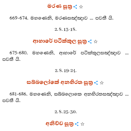
මරණ සූත්‍ර
669-674. මහණෙනි, මරණසඤ්ඤාව ... පවතී යි.
2. 8. 13-18.
ආහාරේ පටික්කූල සූත්‍ර
675-680. මහණෙනි, ආහාරේ පටික්කූලසඤ්ඤාව ...
පවතී යි.
2. 8. 19-24.
සබ්බලෝකේ අනභිරත සූත්‍ර
681-686. මහණෙනි, සබ්බලොකෙ අනභිරතසඤ්ඤාව ...
පවතී යි.
2. 8. 25-30.
අනිච්ච සූත්‍ර