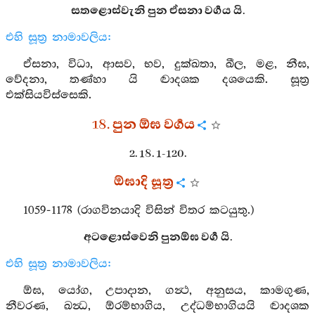
සතළොස්වැනි පුන ඒසනා වර්‍ගය යි.
එහි සූත්‍ර නාමාවලිය:
ඒසනා, විධා, ආසව, භව, දුක්ඛතා, ඛීල, මළ, නීඝ,
වේදනා, තණ්හා යි ද්‍වාදශක දශයෙකි. සූත්‍ර
එක්සියවිස්සෙකි.
18. පුන ඕඝ වර්‍ගය
2. 18. 1-120.
ඕඝාදි සූත්‍ර
1059-1178 (රාගවිනයාදි විසින් විතර කටයුතු.)
අටළොස්වෙනි පුනඕඝ වර්‍ග යි.
එහි සූත්‍ර නාමාවලිය:
ඕඝ, යෝග, උපාදාන, ගන්‍ථ, අනුසය, කාමගුණ,
නීවරණ, ඛන්‍ධ, ඕරම්භාගිය, උද්ධම්භාගියයි ද්‍වාදශක