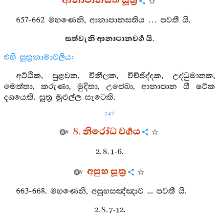
ආනාපානසති සූත්‍ර
657-662 මහණෙනි, ආනාපානසතිය … පවතී යි.
සත්වැනි ආනාපානවර්‍ග යි.
එහි සූත්‍රනාමාවලිය:
අට්ඨික, පුළවක, විනීලක, විච්ජිද්දක, උද්ධුමාතක,
මෙත්තා, කරුණා, මුදිතා, උපේඛා, ආනාපාන යී ෂට්ක
දශයෙකි. සූත්‍ර මුළුල්ල සැටෙකි.
247
8. නිරෝධ වර්‍ගය
2. 8. 1-6.
අසුභ සූත්‍ර
663-668. මහණෙනි, අසුභසඤ්ඤාව ... පවතී යි.
2. 8. 7-12.