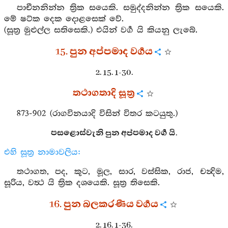
පාචීනනින්න ත්‍රික සයෙකි. සමුද්දනින්න ත්‍රික සයෙකි.
මේ ෂට්ක දෙක දොළසෙක් වේ.
(සූත්‍ර මුළුල්ල සතිසෙකි.) එයින් වර්‍ග යි කියනු ලැබේ.
15. පුන අප්පමාද වර්‍ගය
2. 15. 1-30.
තථාගතාදි සූත්‍ර
873-902 (රාගවිනයාදි විසින් විතර කටයුතු.)
පසළොස්වැනි පුන අප්පමාද වර්‍ග යි.
එහි සූත්‍ර නාමාවලිය:
තථාගත, පද, කූට, මූල, සාර, වස්සික, රාජ, චන්‍දිම,
සූරිය, වත්‍ථ යි ත්‍රික දශයෙකි. සූත්‍ර තිසෙකි.
16. පුන බලකරණීය වර්‍ගය
2. 16. 1-36.