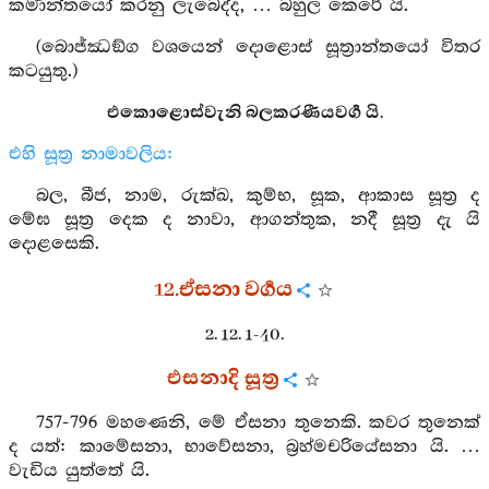
කර්‍මාන්තයෝ කරනු ලැබෙද්ද, … බහුල කෙරේ යි.
(බොජ්ඣඞ්ග වශයෙන් දොළොස් සූත්‍රාන්තයෝ විතර
කටයුතු.)
එකොළොස්වැනි බලකරණීයවර්‍ග යි.
එහි සූත්‍ර නාමාවලිය:
බල, බීජ, නාම, රුක්ඛ, කුම්භ, සූක, ආකාස සූත්‍ර ද
මේඝ සූත්‍ර දෙක ද නාවා, ආගන්තුක, නදී සූත්‍ර දැ යි
දොළසෙකි.
12.ඒසනා වර්‍ගය
2. 12. 1-40.
එසනාදි සූත්‍ර
757-796 මහණෙනි, මේ ඒසනා තුනෙකි. කවර තුනෙක්
ද යත්: කාමේසනා, භාවේසනා, බ්‍රහ්මචරියේසනා යි. …
වැඩිය යුත්තේ යි.