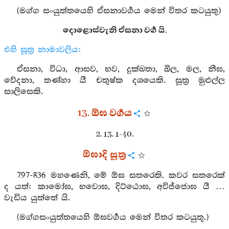
(මග්ග සංයුත්තයෙහි ඒසනාවර්‍ගය මෙන් විතර කටයුතු)
දොළොස්වැනි ඒසනා වර්‍ග යි.
එහි සූත්‍ර නාමාවලිය:
ඒසනා, විධා, ආසව, භව, දුක්ඛතා, ඛිල, මල, නීඝ,
වේදනා, තණ්හා යී චතුෂ්ක දශයෙකි. සූත්‍ර මුළුල්ල
සාලිසෙකි.
13. ඕඝ වර්‍ගය
2. 13. 1-40.
ඕඝාදි සූත්‍ර
797-836 මහණෙනි, මේ ඕඝ සතරෙකි. කවර සතරෙක්
ද යත්: කාමෝඝ, භවොඝ, දිට්ඨොඝ, අවිජ්ජොඝ යී …
වැඩිය යුත්තේ යි.
(මග්ගසංයුත්තයෙහි ඕඝවර්‍ගය මෙන් විතර කටයුතු.)