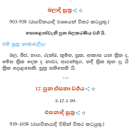
බලාදි සූත්‍ර
903-938 (රාගවිනයාදි වශයෙන් විතර කටයුතු.)
සොළොස්වැනි පුන බලකරණීය වර්‍ග යි.
එහි සූත්‍ර නාමාවලිය:
බල, බීජ, නාග, රුක්ඛ, කුම්භ, සූක, ආකාස යන ත්‍රික ද,
මේඝ ත්‍රික දෙක ද නාවා, ආගන්තුග, නදී ත්‍රික තුන දැ යි
ත්‍රික දොළසෙකි. සූත්‍ර සතිසෙකි යි.
259
17. පුන ඒසනා වර්‍ගය
2. 17. 1-20.
එසනාදි සූත්‍ර
939-1058 (රාගවිනයාදි විසින් විතර කටයුතු.)