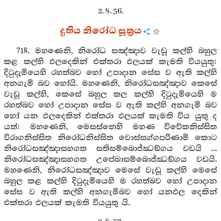
2. 8. 56.
දුතිය නිරෝධ සූත්‍රය
718. මහණෙනි, නිරෝධ සඤ්ඤාව වැඩූ කල්හි බහුල
කළ කල්හි ඵලදෙකින් එක්තරා ඵලයක් කැමති වියයුතු:
දිටුදැමියෙහි රහත්බව හෝ උපාදාන සේස ව ඇති කල්හි
අනගැමි බව හෝයි. මහණෙනි, නිරෝධසඤ්ඤාව කෙසේ
වැඩූ කල්හි, කෙසේ බහුල කල කල්හි දිටුදැමියෙහි ම
රහත්බව හෝ උපාදාන සේස ව ඇති කල්හි අනගැමි බව
හෝ යන ඵලදෙකින් එක්තරා ඵලයක් කැමති විය යුතු ද
යත්: මහණෙනි, මෙසස්නෙහි මහණ විවේකනිස්සිත
විරාගනිස්සිත නිරෝධනිස්සිත වොස්සග්ගපරිණාමි කොට
නිරෝධසඤ්ඤාසහගත සතිසම්බොජ්ඣඞ්ගය වඩයි ...
නිරෝධසඤ්ඤාසහගත උපේඛාසම්බොජ්ඣඞ්ගය වඩයි.
මහණෙනි, නිරෝධසඤ්ඤාව මෙසේ වැඩූ කල්හි මෙසේ
බහුල කළ කල්හි දිටුදැමියෙහි ම රහත්බව හෝ උපාදාන
සේස ව ඇති කල්හි අනගැමිබව හෝ යනඵල දෙකින්
එක්තරා ඵලයක් කැමති වියයුතු යි.