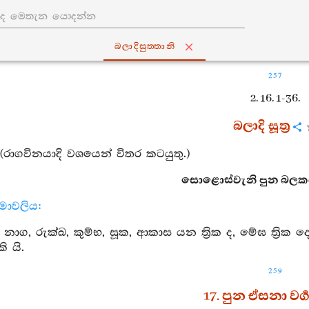
බලාදිසුත‍්තානි
257
2. 16. 1-36.
බලාදි සූත්‍ර
 (රාගවිනයාදි වශයෙන් විතර කටයුතු.)
සොළොස්වැනි පුන බලකරණී
නාමාවලිය:
 නාග, රුක්ඛ, කුම්භ, සූක, ආකාස යන ත්‍රික ද, මේඝ ත්‍රික දෙ
කි යි.
259
17. පුන ඒසනා වර්‍