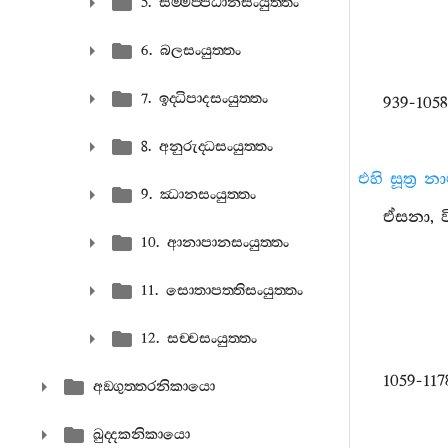
5. සම‍්මප‍්පධානසංයුත‍්තං
6. බලසංයුත‍්තං
7. ඉද‍්ධිපාදසංයුත‍්තං
939-1058
8. අනුරුද‍්ධසංයුත‍්තං
එහි සූත්‍ර 
9. ඣානසංයුත‍්තං
ඒසනා, වි
10. ආනාපානසංයුත‍්තං
11. සොතාපත‍්තිසංයුත‍්තං
12. සච‍්චසංයුත‍්තං
1059-117
අඞ‍්ගුත‍්තරනිකායො
ඛුද‍්දකනිකායො