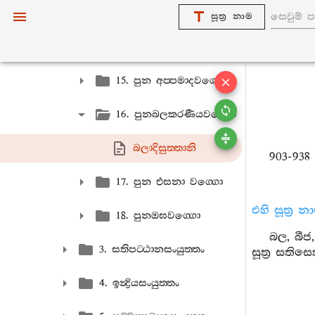
13. ඔඝවග‍්ගො
සූත්‍ර නාම
14. පුන ගඞ‍්ගාපෙය්‍යාලො
15. පුන අප‍්පමාදවග‍්ගො
16. පුනබලකරණීයවග‍්ගො
බලාදිසුත‍්තානි
903-938
17. පුන එසනා වග‍්ගො
එහි සූත්‍ර 
18. පුනඔඝවග‍්ගො
බල, බීජ,
3. සතිපට‍්ඨානසංයුත‍්තං
සූත්‍ර සතිසෙ
4. ඉන්‍ද්‍රියසංයුත‍්තං