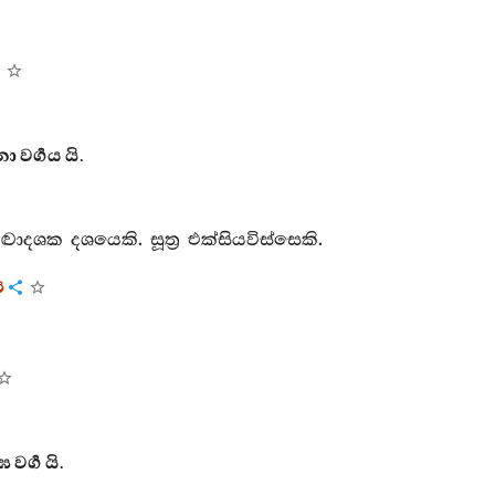
වර්‍ගය යි.
වාදශක දශයෙකි. සූත්‍ර එක්සියවිස්සෙකි.
ය
්‍ග යි.