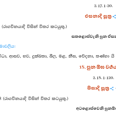
2. 17. 1-20.
එසනාදි සූත්‍ර
 (රාගවිනයාදි විසින් විතර කටයුතු.)
සතළොස්වැනි පුන ඒසනා 
නාමාවලිය:
ධා, ආසව, භව, දුක්ඛතා, ඛීල, මළ, නීඝ, වේදනා, තණ්හා යි ද්‍
18. පුන ඕඝ වර්‍ග
2. 18. 1-120.
ඕඝාදි සූත්‍ර
8 (රාගවිනයාදි විසින් විතර කටයුතු.)
අටළොස්වෙනි පුනඕඝ වර