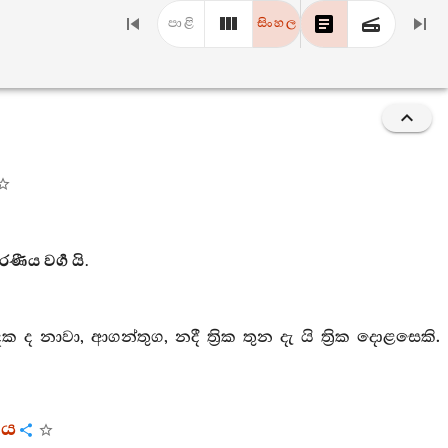
පාළි
සිංහල
ය වර්‍ග යි.
ක ද නාවා, ආගන්තුග, නදී ත්‍රික තුන දැ යි ත්‍රික දොළසෙකි.
ගය