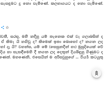
. සැසඳුමට දු නො පැමිණේ. කලභාගයට ද නො පැමිණේ.
ය
වතී, සරභූ, මහී නදීහු යම් තැනෙක එක් වැ ගලාබසිත් ද
ි, ඒ කිමැ යි හඟිවු ද? කිමෙක් ඉතා බොහෝ ද? නගන ලද
හෝ දැ යි? වහන්ස, යම් මේ (සෙසුනදීන් හා) මුසුදියෙක් වේ
ිය හා සැසඳීමෙහි දී නගන ලද දෙතුන් දියබිඳුහු ගිණුමට ද
මහණෙනි, එසෙයින් ම අරීසවුහුගේ ... වීර්‍ය්‍ය කටයුතු
‍රය
වතී, සරභූ, මහී නදීහු යම් තැනෙක එක් වැ ගලාබසිත් ද,
්, මහණෙනි, ඒ කිමැ යි හඟිවු ද? කිමෙක් ඉබොහෝ ද? ක්‍ෂය