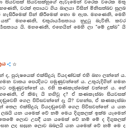
බා සියවසක් සියවසක්හුගේ ඇවෑමෙන් වරෙක වරෙක මතු
හණෙනි, වරක් අපායට ගිය බාලයා විසින් මිනිසත්බව සුලබ
 හැසිරීමෙක් පින් කිරීමෙක් නො ම ඇත. මහණෙනි, මෙහි
 මහණෙනි, චතුරාර්‍ය්‍යසත්‍යය නුදුටු බැවිනි. කවර
ිපදාර්‍ය්‍යසත්‍යය යි. මහණෙනි, එහෙයින් මෙහි ලා “මේ දුක්ඛ” යි
‍රය
 පුරුෂයෙක් එක්සිදුරු වියදණ්ඩක් එහි බහා ලන්නේ ය.
 හමන වාතය පෙරදිගට පමුණුවන්නේ ය. උතුරුදිගින් හමන
දිගට පමුණුවන්නේ ය. එහි කණකැස්බෙක් වන්නේ ය. හේ
හණෙනි, ඒ කිමැ යි හඟිවු ද? ඒ කණකැස්බා සියවසක්
දඬුවෙහි ගෙල පිවිසවන්නේ දැ යි? වහන්ස, ඒ කණකැස්බා
ේ තෙල එක්සිදුරු වියදඬුවෙහි ගෙල පිවිසවන්නේ ය යන
ව ලබයි යන යමෙක් වේ නම් මෙය දිගුකලක් ඉක්ම යෑමෙන්
ථාගත තෙමේ ලොව උපදී යන යමෙක් වේ නම් මේ ද දිගුකලක්
් පවසන ලද සසුන ලොව බබලයි යන යමෙක් වේ නම් මෙ ද