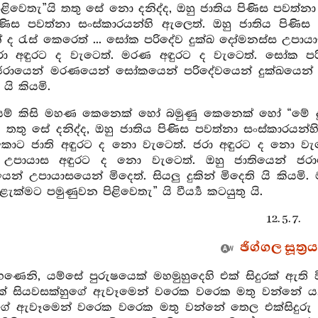
ිළිවෙතැ”යි තතු සේ නො දනිද්ද, ඔහු ජාතිය පිණිස පවත්න
ණිස පවත්නා සංස්කාරයන්හි ඇලෙත්. ඔහු ජාතිය පිණිස 
් ද රැස් කෙරෙත් ... සෝක පරිදේව දුක්ඛ දෝමනස්ස උපායා
රා අඳුරට ද වැටෙත්. මරණ අඳුරට ද වැටෙත්. සෝක පර
ජරායෙන් මරණයෙන් සෝකයෙන් පරිදේවයෙන් දුක්ඛයෙන් ද
යි කියමි.
ම් කිසි මහණ කෙනෙක් හෝ බමුණු කෙනෙක් හෝ “මේ දුකැ”
ි තතු සේ දනිද්ද, ඔහු ජාතිය පිණිස පවත්නා සංස්කාරයන
ොට ජාති අඳුරට ද නො වැටෙත්. ජරා අඳුරට ද නො වැ
උපායාස අඳුරට ද නො වැටෙත්. ඔහු ජාතියෙන් ජරා
් උපායාසයෙන් මිදෙත්. සියලු දුකින් මිදෙති යි කියමි. ම
ළැක්මට පමුණුවන පිළිවෙතැ” යි වීර්‍ය්‍ය කටයුතු යි.
12. 5. 7.
ඡිග්ගල සූත්‍රය
මහණෙනි, යම්සේ පුරුෂයෙක් මහමුහුදෙහි එක් සිදුරක් ඇ
් සියවසක්හුගේ ඇවෑමෙන් වරෙක වරෙක මතු වන්නේ ය. 
ගේ ඇවෑමෙන් වරෙක වරෙක මතු වන්නේ තෙල එක්සිදුරු වි