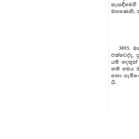
සැසඳීමෙහ
මහණෙනි, එසෙ
3895. ම
එක්වෙද්ද,
යම් දෙතුන්
නම් මෙය ම 
නො පැමිණෙ
යි.
3896. ම
එක්වෙද්ද, 