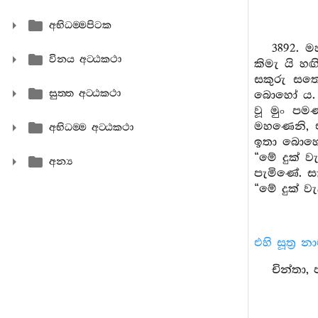
අභිධම‍්මපිටක
3892. 
විනය අට‍්ඨකථා
කිමැ යි හඟ
සකුරු සතෙ
සුත‍්ත අට‍්ඨකථා
බොහෝ ය. ඉ
වූ මුං ප
මහණෙනි, එ
අභිධම‍්ම අට‍්ඨකථා
ඉතා බොහෝ ය
“මේ දුක් 
අන්‍ය
පැමිණේ. ස
“මේ දුක් වැ
එහි සූත්‍ර 
චින්තා,