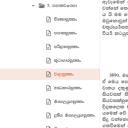
ඇවෑමෙන් 
5. පපාතවග‍්ගො
වන්නේ තෙල
ය යි මම න
චින‍්තාසුත‍්තං
ඔවුනොවුන්
චතුරාර්‍ය්‍
පපාතසුත‍්තං
වීර්‍ය්‍ය කට
පරිළාහසුත‍්තං
කූටාගාරසුත‍්තං
වාලසුත‍්තං
3890. 
ඒ මෙය පෙර
වාතය දකුණ
අන්‍ධකාරසුත‍්තං
සියවසක් 
සියවසක්හු
ඡිග‍්ගලයුගසුත‍්තං
දිගුකලෙක 
යමෙක් වේ 
දුතිය ඡිග‍්ගලයුගසුත‍්තං
සිදු වන්න
ගතවීමෙන් 