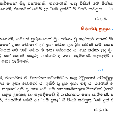
ගතවීමෙන් සිදු වන්නෙකි. මහණෙනි ඔහු විසින් මේ මින
නි, එහෙයින් මෙහි ලා “මේ දුක්ඛ” යි වීර්‍ය්‍ය කටයුතු ... “මේ
12. 5. 9.
සිනේරු සූත්‍රය
මහණෙනි, යම්සේ පුරුෂයෙක් මුං පමණ වූ ගල්කැට සතක් ස
කිමෙක් ඉතා බොහෝ ද? ළඟ තබන ලද මුං පමණ යම් පහණ ස
රජෙක් වේ නම් මෙය ම ඉතා බොහෝ ය. ළඟ තබන ලද මුං පම
ූ සත් පහණ සකුරු ගණනට ද නො පැමිණේ. සැසැඳීම් ප
ු නො පැමිණේ.
323
 එසෙයින් ම චතුස්සත්‍යාවබෝධය කළ දිටුසපන් අරීසවුපුඟ
ය ම ඉතා බොහෝ ය. ඉතිරි වූ දුක ඉතා මඳ ය. යමෙක් මේ 
යි තතුසේ දනී ද, යන යම් මේ සතතකඛතතුපරමතාවක් (සත්
 පළමු දුක්කඳ හා සැසඳීමෙහි දී ගණනකට නො පැමිණේ.
 එහෙයින් මෙහි ලා “මේ දුකැ” යි වීර්‍ය්‍ය කටයුතු “මේ දුක් ව
12. 5. 10.