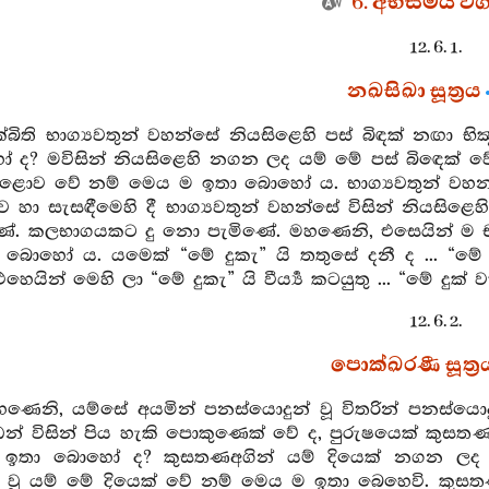
6. අභිසමය වර්‍
12. 6. 1.
නඛසිඛා සූත්‍රය
ක්බිති භාග්‍යවතුන් වහන්සේ නියසිළෙහි පස් බිඳක් නඟා භි
ද? මවිසින් නියසිළෙහි නගන ලද යම් මේ පස් බිඳෙක්
ව වේ නම් මෙය ම ඉතා බොහෝ ය. භාග්‍යවතුන් වහන්සේ
ා සැසඳීමෙහි දී භාග්‍යවතුන් වහන්සේ විසින් නියසිළෙ
. කලභාගයකට දු නො පැමිණේ. මහණෙනි, එසෙයින් ම චතුස්
 බොහෝ ය. යමෙක් “මේ දුකැ” යි තතුසේ දනී ද ... “මේ ද
යින් මෙහි ලා “මේ දුකැ” යි වීර්‍ය්‍ය කටයුතු ... “මේ දුක් ව
12. 6. 2.
පොක්ඛරණී සූත්‍ර
හණෙනි, යම්සේ අයමින් පනස්යොදුන් වූ විතරින් පනස්යොද
ඩන් විසින් පිය හැකි පොකුණෙක් වේ ද, පුරුෂයෙක් කුසත
් ඉතා බොහෝ ද? කුසතණඅගින් යම් දියෙක් නගන ලද 
වූ යම් මේ දියෙක් වේ නම් මෙය ම ඉතා බෙහෙවි. කුසත