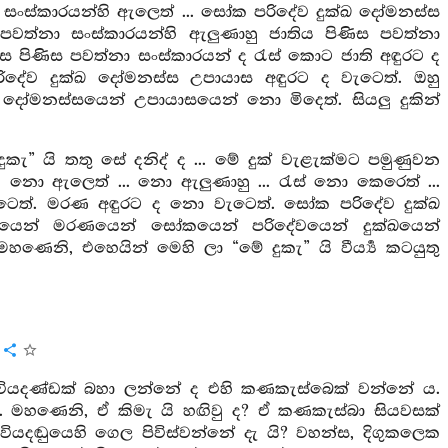
ා සංස්කාරයන්හි ඇලෙත් ... සෝක පරිදේව දුක්ඛ දෝමනස්ස
පවත්නා සංස්කාරයන්හි ඇලුණාහු ජාතිය පිණිස පවත්නා
ස පිණිස පවත්නා සංස්කාරයන් ද රැස් කොට ජාති අඳුරට ද
ිදේව දුක්ඛ දෝමනස්ස උපායාස අඳුරට ද වැටෙත්. ඔහු
ෝමනස්සයෙන් උපායාසයෙන් නො මිදෙත්. සියලු දුකින්
 යි තතු සේ දනිද් ද ... මේ දුක් වැළැක්මට පමුණුවන
්හි නො ඇලෙත් ... නො ඇලුණාහු ... රැස් නො කෙරෙත් ...
ටෙත්. මරණ අඳුරට ද නො වැටෙත්. සෝක පරිදේව දුක්ඛ
යෙන් මරණයෙන් සෝකයෙන් පරිදේවයෙන් දුක්ඛයෙන්
හණෙනි, එහෙයින් මෙහි ලා “මේ දුකැ” යි වීර්‍ය්‍ය කටයුතු
ති වියදණ්ඩක් බහා ලන්නේ ද එහි කණකැස්බෙක් වන්නේ ය.
මහණෙනි, ඒ කිමැ යි හඟිවු ද? ඒ කණකැස්බා සියවසක්
යදඬුයෙහි ගෙල පිවිස්වන්නේ දැ යි? වහන්ස, දිගුකලෙක