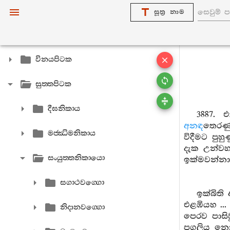
සූත්‍ර නාම
විනයපිටක
සුත‍්තපිටක
දීඝනිකාය
3887. 
අනඳ
තෙරණු
මජ‍්ඣිමනිකාය
විදීමට පු
දැක උන්වහ
සංයුත‍්තනිකායො
ඉක්මවන්නා
සගාථවග‍්ගො
ඉක්බිති
එළඹියහ ..
නිදානවග‍්ගො
පෙරව පාසිව
පගලිය නො 