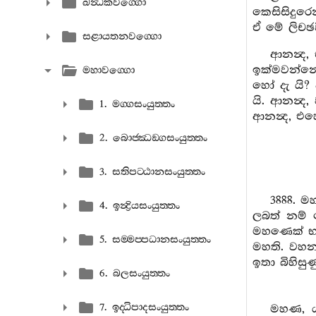
ඛන්‍ධකවග‍්ගො
කෙසිසිදුර
ඒ මේ ලිචඡ
සළායතනවග‍්ගො
ආනන්‍ද,
ඉක්මවන්නේ
මහාවග‍්ගො
හෝ දැ යි?
යි. ආනන්‍ද,
1. මග‍්ගසංයුත‍්තං
ආනන්‍ද, එහෙ
2. බොජ‍්ඣඞ‍්ගසංයුත‍්තං
3. සතිපට‍්ඨානසංයුත‍්තං
3888. 
4. ඉන්‍ද්‍රියසංයුත‍්තං
ලබත් නම් 
මහණෙක් භා
5. සම‍්මප‍්පධානසංයුත‍්තං
මහති. වහන්
ඉතා බිහිසු
6. බලසංයුත‍්තං
7. ඉද‍්ධිපාදසංයුත‍්තං
මහණ, ය