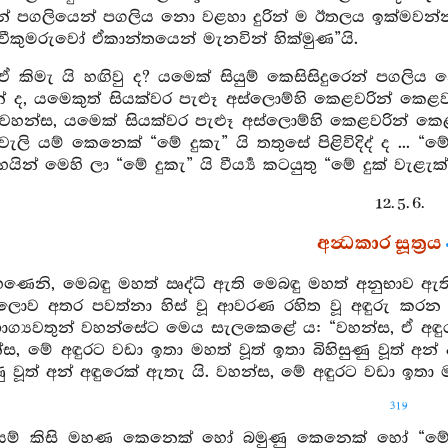
ෙන් පගලියෙන් පගලිය නො වළහා දුරින් ම ඊතලය ඉක්මවන්
වීකුමරුවෝ ඒකාන්තයෙන් මැනවින් හික්මුණ”යි.
 ඒ කිමැ යි හඟිවු ද? යමෙක් සියුම් කෙසිසිදුරෙන් පග
 ද, යමෙකුත් සියක්වර පැළූ අස්ලොම්හි කෙළවරින් කෙළවර
 වහන්ස, යමෙක් සියක්වර පැළූ අස්ලොම්හි කෙළවරින් කෙ
 වැලි යම් කෙනෙක් “මේ දුකැ” යි තතුසේ පිළිවිදිද් ද ... “ම
යින් මෙහි ලා “මේ දුකැ” යි වීර්‍ය්‍ය කටයුතු “මේ දුක් වැළැක්
12. 5. 6.
අන්‍ධකාර සූත්‍රය
මහණෙනි, මෙබඳු මහත් ඍද්ධි ඇති මෙබඳු මහත් අනුභා
ලොව අතර පවත්නා හිස් වූ ආවරණ රහිත වූ අඳුරු කරන 
ග්‍යවතුන් වහන්සේට මෙය සැලකෙළේ ය: “වහන්ස, ඒ අඳුර
ස, මේ අඳුරට වඩා ඉතා මහත් වූත් ඉතා බිහිසුණු වූත් අන්
ණු වූත් අන් අඳුරෙක් ඇතැ යි. වහන්ස, මේ අඳුරට වඩා ඉතා මහ
319
ම් කිසි මහණ කෙනෙක් හෝ බමුණු කෙනෙක් හෝ “මේ දුක