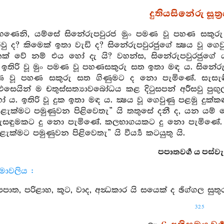
දුතියසිනේරු සූත්‍
මහණෙනි, යම්සේ සිනේරුපවුරජ මුං පමණ වූ පහණ සකුරු
ිවු ද? කිමෙක් ඉතා වැඩි ද? සිනේරුපවුරජුගේ ක්‍ෂය වූ
ක් වේ නම් එය හෝ දැ යි? වහන්ස, සිනේරුපවුරජුගේ 
තිරි වූ මුං පමණ වූ පහණසකුරු සත ඉතා මඳ ය. සිනේරුපව
මණ වූ පහණ සකුරු සත ගිණුමට ද නො පැමිණේ. සැස
සෙයින් ම චතුස්සත්‍යාවබෝධය කළ දිටුසපන් අරීසවු පුඟු
. ඉතිරි වූ දුක ඉතා මඳ ය. ක්‍ෂය වූ ගෙවුණු පළමු දුක්කඳ
වැළැක්මට පමුණුවන පිළිවෙතැ” යි තතුසේ දනී ද, යන ය
ැසඳුමකට දු නො පැමිණේ. කලභාගයකට දු නො පැමිණේ. මහණෙ
ළැක්මට පමුණුවන පිළිවෙතැ” යි වීර්‍ය්‍ය කටයුතු යි.
පපාතවර්‍ග ය පස්වැන
නාමාවලිය :
 පපාත, පරිළාහ, කූට, වාද, අන්‍ධකාර යි සයෙක් ද ඡිග්ගල ස
325