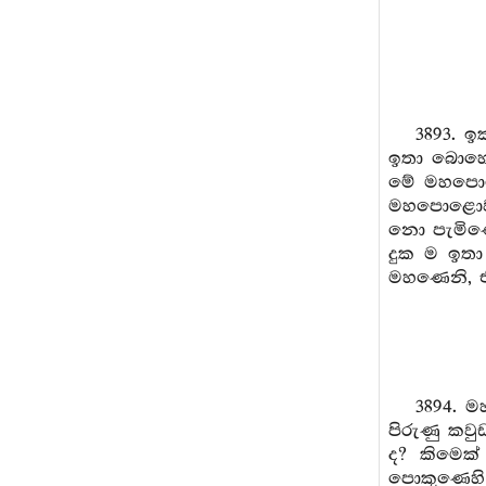
3893. ඉ
ඉතා බොහෝ 
මේ මහපොළො
මහපොළොව හ
නො පැමිණේ
දුක ම ඉතා
මහණෙනි, එහෙ
3894. ම
පිරුණු කවු
ද? කිමෙක
පොකුණෙහි 