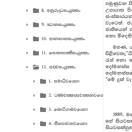
පමුණුවන ප
උපායාස පි
8. අනුරුද‍්ධසංයුත‍්තං
සංස්කාරයන
වැටෙත්. ජ
9. ඣානසංයුත‍්තං
ජාතියෙන් 
නො මිදෙති 
10. ආනාපානසංයුත‍්තං
මහණ, ය
11. සොතාපත‍්තිසංයුත‍්තං
පිළිවෙතැ”ය
රැස් නො ක
දෝමනස්ස 
12. සච‍්චසංයුත‍්තං
දෝමනස්සයෙන
“මේ දුක් වැ
1. සමාධිවග‍්ගො
2. ධම‍්මචක‍්කප‍්පවත‍්තනවග‍්ගො
3. කොටිගාමවග‍්ගො
3889. 
හේ සියවසක
4. සීසපාවනවග‍්ගො
සියවසක්හු