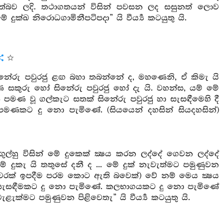
ිසත්බව ලදි. තථාගතයන් විසින් පවසන ලද සසුනත් ලොව
 දුක්ඛ නිරොධගාමිනීපටිපදා” යි වීර්‍ය්‍ය කටයුතු යි.
ිනේරු පවුරජු ළඟ බහා තබන්නේ ද, මහණෙනි, ඒ කිමැ යි
කුරු හෝ සිනේරු පවුරජු හෝ දැ යි. වහන්ස, යම් මේ
ණ වූ ගල්කැට සතක් සිනේරු පවුරජු හා සැසඳීමෙහි දී
මණකට දු නො පැමිණේ. (සියයෙන් දහසින් සියදහසින්)
ුල්හු විසින් මේ දුකෙක් ක්‍ෂය කරන ලද්දේ ගෙවන ලද්දේ
දුකැ යි තතුසේ දනී ද ... මේ දුක් නැවැත්මට පමුණුවන
වරක් ඉපදීම පරම කොට ඇති බවෙක්) වේ නම් මෙය ක්‍ෂය
 සැසඳීමකට දු නො පැමිණේ. කලභාගයකට දු නො පැමිණේ
ැළැක්මට පමුණුවන පිළිවෙතැ” යි වීර්‍ය්‍ය කටයුතු යි.