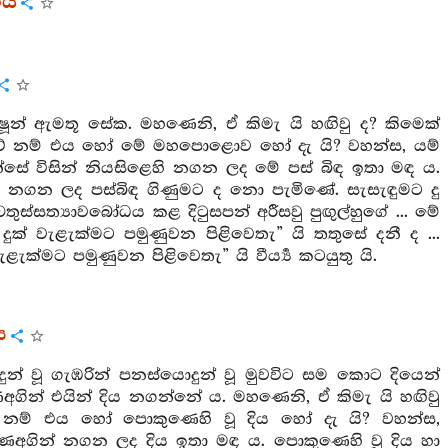
ගය
ක්‍ෂූන් ඇමතූ සේක. මහණෙනි, ඒ කිමැ යි හඟිවු ද? කිමෙක්
 වේ නම් එය හෝ මේ මහපොළොව හෝ දැ යි? වහන්ස, යම්
 විසින් නියසිළෙහි නගන ලද මේ පස් බිඳ ඉතා මඳ ය.
හි නගන ලද පස්බිඳ ගිණුමට ද නො පැමිණේ. සැසැඳුමට දු
සත්‍යාවබෝධය කළ දිටුසපන් අරීසවු පුඟුල්හුගේ ... මේ
ුක් වැළැක්මට පමුණුවන පිළිවෙතැ” යි තතුසේ දනී ද ...
ැළැක්මට පමුණුවන පිළිවෙතැ” යි වීර්‍ය්‍ය කටයුතු යි.
ය
ුන් වූ ගැඹරින් පනස්යොදුන් වූ මුවවිට සම කොට දියෙන්
ණඅගින් එයින් දිය නගන්නේ ය. මහණෙනි, ඒ කිමැ යි හඟිවු
නම් එය හෝ පොකුණෙහි වූ දිය හෝ දැ යි? වහන්ස,
ණඅගින් නගන ලද දිය ඉතා මඳ ය. පොකුණෙහි වූ දිය හා