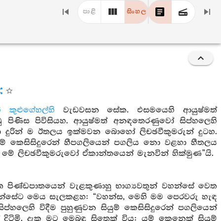
පාළි
සිංහල
 කුළුගේහල්හි
වැඩවසන සේක. එසමයෙහි ආයුෂ්මත්
 පිණිස පිවිසියහ. ආයුෂ්මත් අනඳතෙරණුවෝ සිප්හලෙහි
හා දුරින් ම ඊතලය ඉක්මවන බොහෝ ලිචඡවීකුමරුන් දුටහ.
යුම් කෙසිසිදුරෙන් හීපගලියෙන් පගලිය නො වළහා හීතලය
මේ ලිචඡවීකුමරුවෝ ඒකාන්තයෙන් මැනවින් හික්මුණ”යි.
බත පිණ්ඩපාතයෙන් වැළකුණාහු භාග්‍යවතුන් වහන්සේ වෙත
වහන්සේට මෙය සැලකළහ: “වහන්ස, මෙහි මම පෙරවරු හැඳ
ිප්හලෙහි විදීම පුහුණුවන සියුම් කෙසිසිදුරෙන් පගලියෙන්
ටිමි. දැක මට මෙබඳු සිතෙක් විය: යම් කෙනෙක් සියුම්