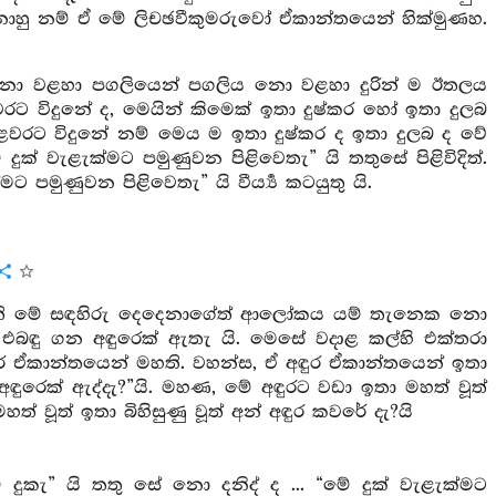
නාහු නම් ඒ මේ ලිචඡවීකුමරුවෝ ඒකාන්තයෙන් හික්මුණහ.
ලිය නො වළහා පගලියෙන් පගලිය නො වළහා දුරින් ම ඊතලය
ට විදුනේ ද, මෙයින් කිමෙක් ඉතා දුෂ්කර හෝ ඉතා දුලබ
ළවරට විදුනේ නම් මෙය ම ඉතා දුෂ්කර ද ඉතා දුලබ ද වේ
ේ දුක් වැළැක්මට පමුණුවන පිළිවෙතැ” යි තතුසේ පිළිවිදිත්.
මට පමුණුවන පිළිවෙතැ” යි වීර්‍ය්‍ය කටයුතු යි.
ව ඇති මේ සඳහිරු දෙදෙනාගේත් ආලෝකය යම් තැනෙක නො
එබඳු ගන අඳුරෙක් ඇතැ යි. මෙසේ වදාළ කල්හි එක්තරා
 ඒකාන්තයෙන් මහති. වහන්ස, ඒ අඳුර ඒකාන්තයෙන් ඉතා
 අඳුරෙක් ඇද්දැ?”යි. මහණ, මේ අඳුරට වඩා ඉතා මහත් වූත්
ත් වූත් ඉතා බිහිසුණු වූත් අන් අඳුර කවරේ දැ?යි
ැ” යි තතු සේ නො දනිද් ද ... “මේ දුක් වැළැක්මට