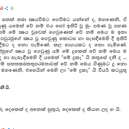
රය
 සතක් තබා ක්‍ෂයවීමට ගෙවීමට යන්නේ ද, මහණෙනි, ඒ
 ගෙවුණු යමෙක් වේ නම් එය හෝ ඉතිරි වූ මුං පමණ වූ පහණ
යම් මේ ක්‍ෂය වූවෙක් ගෙවුණෙක් වේ නම් මෙය ම ඉතා
ුරජුගේ ක්‍ෂය වූ ගෙවුණු කොටස හා සැසඳීමෙහි දී ඉතිරි
ැඳීමට ද නො පැමිණේ. කල භාගයකට ද නො පැමිණේ.
ල්හුගේ ක්‍ෂය වූ ගෙවුණු යම් මේ දුකෙක් වේ නම් මෙය ම
 හා සැසැඳීමෙහි දී යමෙක් “මේ දුකැ” යි තතුසේ දනී ද ...
ම් මේ සතතකඛතතුපරමතාවක් වේ නම් මෙය ගිණුමට දු නො
නි, එහෙයින් මෙහි ලා “මේ දුකැ” යි වීර්‍ය්‍ය කටයුතු
ි යි.
ුතුරු දෙකෙක් ද අනෙක් සුතුරු දෙකෙක් ද කියන ලද හ යි.