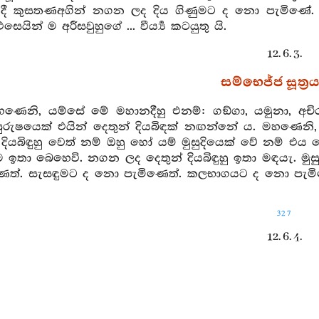
ි දී කුසතණඅගින් නගන ලද දිය ගිණුමට ද නො පැමිණේ
යින් ම අරීසවුහුගේ ... වීර්‍ය්‍ය කටයුතු යි.
12. 6. 3.
සම්භෙජ්ජ සූත්‍ර
හණෙනි, යම්සේ මේ මහානදීහු එනම්: ගඞ්ගා, යමුනා, අචිර
 පුරුෂයෙක් එයින් දෙතුන් දියබිඳක් නඟන්නේ ය. මහණෙන
 දියබිඳුහු වෙත් නම් ඔහු හෝ යම් මුසුදියෙක් වේ නම් එය 
ඉතා බෙහෙවි. නගන ලද දෙතුන් දියබිඳුහු ඉතා මඳයැ. මුසුද
ත්. සැසඳුමට ද නො පැමිණෙත්. කලභාගයට ද නො පැමිණෙත්. 
327
12. 6. 4.
දුතිය සම්භෙජ්ජ සූත්
හණෙනි, යම්සේ මේ මහානදීහු එනම්: ගඞ්ගා, යමුනා, අචිර
දෙතුන් දියබිඳක් තබා ඒ දිය ක්‍ෂය වීමට සිඳීමට යන්නේ නම