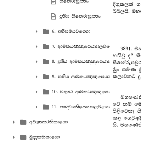
සිනෙරුසුත‍්තං
දිගුකලක් 
බබලයි. මහණෙ
දුතිය සිනෙරුසුත‍්තං
6. අභිසමයවග‍්ගො
7. ආමකධඤ‍්ඤපෙය්‍යාලවග‍්ගො
3891. 
හඟිවු ද? 
8. දුතිය ආමකධඤ‍්ඤපෙය්‍යාලවග‍්ගො
සිනේරුපවු
මුං පමණ ව
කලාවකට ද
9. තතිය ආමකධඤ‍්ඤපෙය්‍යාලවග‍්ගො
10. චතුත්‍ථ ආමකධඤ‍්ඤපෙය්‍යාලවග‍්ගො
මහණෙනි,
වේ නම් මෙ
11. පඤ‍්චගතිපෙය්‍යාලවග‍්ගො
පිළිවෙතැ 
කළ ගෙවුණු
අඞ‍්ගුත‍්තරනිකායො
යි. මහණෙනි,
ඛුද‍්දකනිකායො