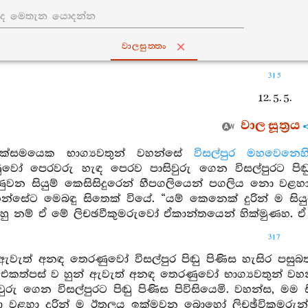
වාලසුත‍්තං
315
12. 5. 5.
වාල සූත්‍රය
එක්සමයෙක භාග්‍යවතුන් වහන්සේ
විසල්පුර
මහවෙනෙහි
වෝ පෙරවරු හැඳ පෙරව පාසිවුරු ගෙන විසල්පුරට පිඬු
හුණුවන සියුම් කෙසිසිදුරෙන් හීපගලියෙන් පගලිය නො වළ
න්සේට මෙබඳු සිතෙක් වියේ. “යම් කෙනෙක් දුරින් ම සි
හු නම් ඒ මේ ලිචඡවීකුමරුවෝ ඒකාන්තයෙන් හික්මුණහ. ඒ 
317
 ඇවැත් අනඳ තෙරණුවෝ විසල්පුර පිඬු පිණිස හැසිර පසු
. එකත්පස් ව හුන් ඇවැත් අනඳ තෙරණුවෝ භාග්‍යවතුන් 
ුරු ගෙන විසල්පුරට පිඬු පිණිස පිවිසියෙමි. වහන්ස, මම ස
වළහා දුරින් ම ඊතලය ඉක්මවන බොහෝ ලිචඡ්විකුමරුන් දි