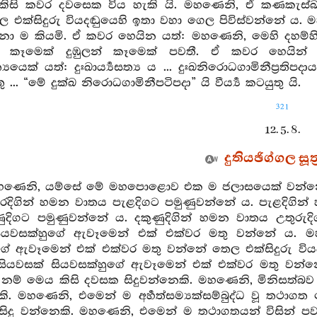
කිසි කවර දවසෙක විය හැකි යි. මහණෙනි, ඒ කණකැස්
 එක්සිදුරු වියදඬුයෙහි ඉතා වහා ගෙල පිවිස්වන්නේ ය. ම
ො ම කියමි. ඒ කවර හෙයින යත්: මහණෙනි, මෙහි දහම්හි
 කෑමෙක් දුඹුලන් කෑමෙක් පවතී. ඒ කවර හෙයින් යත්”
යසත්‍යයෙක් යත්: දුඃඛාර්‍ය්‍යසත්‍ය ය ... දුඃඛනිරොධගාමිනීප්‍රත
යුතු ... “මේ දුක්ඛ නිරොධගාමිනීපටිපදා” යි වීර්‍ය්‍ය කටයුතු යි.
321
12. 5. 8.
දුතියඡිග්ගල සූත්
මහණෙනි, යම්සේ මේ මහපොළොව එක ම ජලාසයෙක් වන්නේ ද,
දිගින් හමන වාතය පැළදිගට පමුණුවන්නේ ය. පැළදිගින්
ුදිගට පමුණුවන්නේ ය. දකුණුදිගින් හමන වාතය උතුරු
සියවසක්හුගේ ඇවෑමෙන් එක් එක්වර මතු වන්නේ ය. ම
ගේ ඇවෑමෙන් එක් එක්වර මතු වන්නේ තෙල එක්සිදුරු විය
සියවසක් සියවසක්හුගේ ඇවෑමෙන් එක් එක්වර මතු වන්න
නම් මෙය කිසි දවසක සිදුවන්නෙකි. මහණෙනි, මිනිසත්බ
ෙකි. මහණෙනි, එමෙන් ම අර්‍හත්සම්‍යක්සම්බුද්ධ වූ ත
සිදු වන්නෙකි. මහණෙනි, එමෙන් ම තථාගතයන් විසින