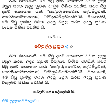
3828. මහණෙනි, මේ සිවු දහම් කෙනෙක් වඩන ලදහු
බහුල කරන ලදහු නුවණ වැඩුම පිණිස පවතිත්. කවර සිවු
දහම් කෙනෙක යත්: “සත්පුරුෂසේවන, සද්ධර්‍මශ්‍රවණ,
යෝනිසෝමනස්කාර, ධර්‍මානුධර්‍මප්‍රතිපත්ති”යි. මහණෙනි,
මේ සිවු දහම්හු වඩන ලදහු බහුල කරන ලදහු නුවණ
වැඩුම පිණිස පවතිත් යි.
11. 6. 11.
වේපුල්ල සූත්‍රය
3829. මහණෙනි, මේ සිවු දහම් කෙනෙක් වඩන ලදහු
බහුල කරන ලදහු නුවණ විපුලබව පිණිස පවතිත්. කවර
සිවු දහම් කෙනෙක යත්: “සත්පුරුෂසේවන, සද්ධර්‍මශ්‍රවණ,
යෝනිසෝමනස්කාර, ධර්‍මානුධර්‍මප්‍රතිපත්ති”යි. මහණෙනි,
මේ සිවු දහම්හු වඩන ලදහු බහුල කරන ලදහු නුවණ
විපුලබව පිණිස පවතිත් යි.
සවැනි සප්පඤ්ඤවර්‍ග යි.
එහි සූත්‍රනාමමාලාව :