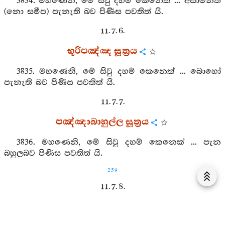
3834. මහණෙනි, මේ සිවු දහම් කෙනෙක් ... අසාමන්ත
(නො සමීප) පැනැති බව පිණිස පවතිත් යි.
11. 7. 6.
භූරිපඤ්ඤ සූත්‍රය
3835. මහණෙනි, මේ සිවු දහම් කෙනෙක් ... බොහෝ
පැනැති බව පිණිස පවතිත් යි.
11. 7. 7.
පඤ්ඤාබාහුල්ල සූත්‍රය
3836. මහණෙනි, මේ සිවු දහම් කෙනෙක් ... පැන
බහුලබව පිණිස පවතිත් යි.
259
11. 7. 8.
සීඝපඤ්ඤ සූත්‍රය