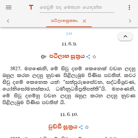
පටිලාභසුත‍්තං
255
11. 6. 9.
පටිලාභ සූත්‍රය
3827. මහණෙනි, මේ සිවු දහම් කෙනෙක් වඩන ලදහු
බහුල කරන ලදහු නුවණ පිළිලැබුම පිණිස පවතිත්. කවර
සිවු දහම් කෙනෙක යත්: “සත්පුරුෂසේවන, සද්ධර්‍මශ්‍රවණ,
යෝනිසෝමනස්කාර, ධර්‍මානුධර්‍මප්‍රතිපත්ති”යි. මහණෙනි,
මේ සිවු දහම්හු වඩන ලදහු බහුල කරන ලදහු නුවණ
පිළිලැබුම පිණිස පවතිත් යි.
11. 6. 10.
වුඩ්ඪි සූත්‍රය