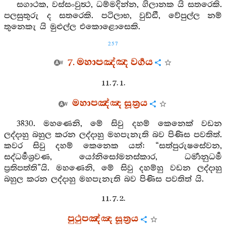
සගාථක, වස්සංවුත්‍ථ, ධම්මදින්න, ගිලානක යි සතරෙකි.
පලසුතුරු ද සතරෙකි. පටිලාභ, වුඩ්ඪී, වේපුල්ල නම්
තුනෙකැ යි මුළුල්ල එකොළොසෙකි.
257
7. මහාපඤ්ඤ වර්‍ගය
11. 7. 1.
මහාපඤ්ඤ සූත්‍රය
3830. මහණෙනි, මේ සිවු දහම් කෙනෙක් වඩන
ලද්දාහු බහුල කරන ලද්දාහු මහපැනැති බව පිණිස පවතිත්.
කවර සිවු දහම් කෙනෙක යත්: “සත්පුරුෂසේවන,
සද්ධර්‍මශ්‍රවණ, යෝනිසෝමනස්කාර, ධර්‍මානුධර්‍ම
ප්‍රතිපත්ති”යි. මහණෙනි, මේ සිවු දහම්හු වඩන ලද්දාහු
බහුල කරන ලද්දාහු මහපැනැති බව පිණිස පවතිත් යි.
11. 7. 2.
පුථුපඤ්ඤ සූත්‍රය