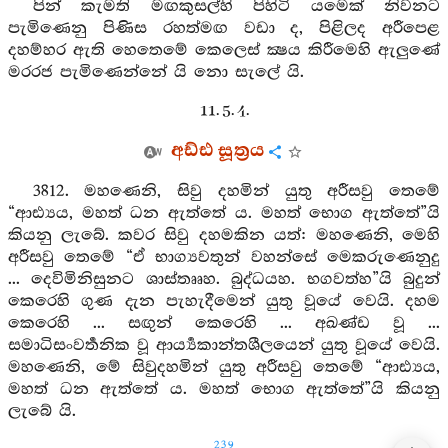
පින් කැමති මඟකුසල්හි පිහිටි යමෙක් නිවනට
පැමිණෙනු පිණිස රහත්මඟ වඩා ද, පිළිලද අරීපෙළ
දහම්හර ඇති හෙතෙමේ කෙලෙස් ක්‍ෂය කිරීමෙහි ඇලුණේ
මරරජ පැමිණෙන්නේ යි නො සැලේ යි.
11. 5. 4.
අඩ්ඪ සූත්‍රය
3812. මහණෙනි, සිවු දහමින් යුතු අරීසවු තෙමේ
“ආඪ්‍යය, මහත් ධන ඇත්තේ ය. මහත් භොග ඇත්තේ”යි
කියනු ලැබේ. කවර සිවු දහමකින යත්: මහණෙනි, මෙහි
අරීසවු තෙමේ “ඒ භාග්‍යවතුන් වහන්සේ මෙකරුණෙනුදු
... දෙවිමිනිසුනට ශාස්තෲහ. බුද්ධයහ. භගවත්හ”යි බුදුන්
කෙරෙහි ගුණ දැන පැහැදීමෙන් යුතු වූයේ වෙයි. දහම
කෙරෙහි ... සඟුන් කෙරෙහි ... අඛණ්ඩ වූ ...
සමාධිසංවර්‍තනික වූ ආර්‍ය්‍යකාන්තශීලයෙන් යුතු වූයේ වෙයි.
මහණෙනි, මේ සිවුදහමින් යුතු අරීසවු තෙමේ “ආඪ්‍යය,
මහත් ධන ඇත්තේ ය. මහත් භොග ඇත්තේ”යි කියනු
ලැබේ යි.
239