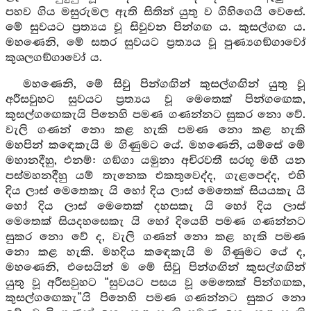
පහව ගිය මසුරුමල ඇති සිතින් යුතු ව ගිහිගෙයි වෙසේ.
මේ සුවයට ප්‍රත්‍යය වූ සිවුවන පින්ගඟ ය. කුසල්ගඟ ය.
මහණෙනි, මේ සතර සුවයට ප්‍රත්‍යය වූ පුණ්‍යගඞ්ගාවෝ
කුශලගඞ්ගාවෝ ය.
මහණෙනි, මේ සිවු පින්ගඟින් කුසල්ගඟින් යුතු වූ
අරීසවුහට සුවයට ප්‍රත්‍යය වූ මෙතෙක් පින්ගඟෙක,
කුසල්ගඟෙකැයි පිනෙහි පමණ ගණන්නට සුකර නො වේ.
වැලි ගණන් නො කළ හැකි පමණ නො කළ හැකි
මහපින් කඳෙකැයි ම ගිණුමට යේ. මහණෙනි, යම්සේ මේ
මහානදීහු, එනම්: ගඞ්ගා යමුනා අචිරවතී සරභූ මහී යන
පස්මහනදීහු යම් තැනෙක එකතුවෙද්ද, ගැළපෙද්ද, එහි
දිය ලාස් මෙතෙකැ යි හෝ දිය ලාස් මෙතෙක් සියයකැ යි
හෝ දිය ලාස් මෙතෙක් දහසකැ යි හෝ දිය ලාස්
මෙතෙක් සියදහසෙකැ යි හෝ දියෙහි පමණ ගණන්නට
සුකර නො වේ ද, වැලි ගණන් නො කළ හැකි පමණ
නො කළ හැකි. මහදිය කඳෙකැයි ම ගිණුමට යේ ද,
මහණෙනි, එසෙයින් ම මේ සිවු පින්ගඟින් කුසල්ගඟින්
යුතු වූ අරීසවුහට “සුවයට පසය වූ මෙතෙක් පින්ගඟක,
කුසල්ගඟෙකැ”යි පිනෙහි පමණ ගණන්නට සුකර නො