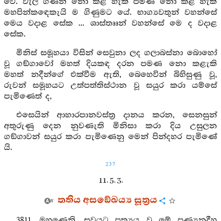
වේ. වැලි ගණන් නො කළ හැකි පමණ නො කළ හැකි
මහපින්කඳෙකැයි ම ගිණුමට යේ. භාග්‍යවතුන් වහන්සේ
මෙය වදාළ සේක ... ශාස්තෲන් වහන්සේ මෙ ද වදාළ
සේක.
මිනිස් සමූහයා විසින් සෙවුනා ලද ගලාබස්නා බොහෝ
වූ ගඞ්ගාවෝ මහත් දියකඳ දරන පමණ නො කළැකි
මහත් නදීන්ගේ එක්වීම ඇති, බෙහෙවින් බිහිසුණු වූ,
රුවන් සමූහයට උත්පත්තිස්ථාන වූ සයුර කරා යම්සේ
පැමිණෙත් ද,
එසෙයින් ආහාරපානවස්ත්‍ර දානය කරන, සෙනසුන්
අතුරුණු දෙන නුවණැති මිනිසා කරා දිය උසුලන
ගඞ්ගාවන් සයුර කරා පැමිණෙනු මෙන් පින්දහර පැමිණේ
යි.
237
11. 5. 3.
තතිය අසඞේඛය්‍ය සූත්‍රය
3811. මහණෙනි, සුවයට ප්‍රත්‍යය වූ මේ පුණ්‍යනදීහු