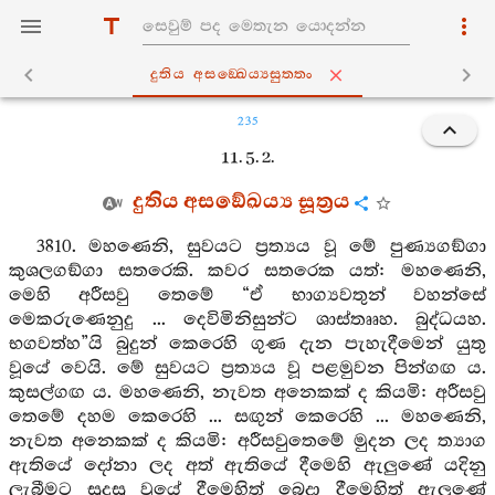
දුතිය අසඞ‍්ඛෙය්‍යසුත‍්තං
235
11. 5. 2.
දුතිය අසඞේඛය්‍ය සූත්‍රය
3810. මහණෙනි, සුවයට ප්‍රත්‍යය වූ මේ පුණ්‍යගඞ්ගා
කුශලගඞ්ගා සතරෙකි. කවර සතරෙක යත්: මහණෙනි,
මෙහි අරීසවු තෙමේ “ඒ භාග්‍යවතුන් වහන්සේ
මෙකරුණෙනුදු ... දෙවිමිනිසුන්ට ශාස්තෲහ. බුද්ධයහ.
භගවත්හ”යි බුදුන් කෙරෙහි ගුණ දැන පැහැදීමෙන් යුතු
වූයේ වෙයි. මේ සුවයට ප්‍රත්‍යය වූ පළමුවන පින්ගඟ ය.
කුසල්ගඟ ය. මහණෙනි, නැවත අනෙකක් ද කියමි: අරීසවු
තෙමේ දහම කෙරෙහි ... සඟුන් කෙරෙහි ... මහණෙනි,
නැවත අනෙකක් ද කියමි: අරීසවුතෙමේ මුදන ලද ත්‍යාග
ඇතියේ දෝනා ලද අත් ඇතියේ දීමෙහි ඇලුණේ යදිනු
ලැබීමට සුදුසු වූයේ දීමෙහිත් බෙදා දීමෙහිත් ඇලුණේ