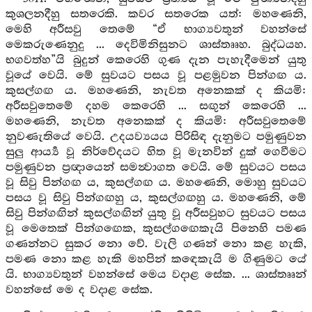
කුශලනදීහු සතරෙකි. කවර සතරෙක යත්: මහණෙනි,
මෙහි අරීසවු තෙමේ “ඒ භාග්‍යවතුන් වහන්සේ
මෙකරුණෙනුදු ... දෙවිමිනිසුනට ශාස්තෲහ. බුද්ධයහ.
භගවත්හ”යි බුදුන් කෙරෙහි ගුණ දැන පැහැදීමෙන් යුතු
වූයේ වෙයි. මේ සුවයට පසය වූ පළමුවන පින්ගඟ ය.
කුසල්ගඟ ය. මහණෙනි, නැවත අනෙකක් ද කියමි:
අරීසවුතෙමේ දහම කෙරෙහි ... සඟුන් කෙරෙහි ...
මහණෙනි, නැවත අනෙකක් ද කියමි: අරීසවුතෙමේ
නුවණැතියේ වෙයි. උදයව්‍යයය පිරිසිඳ දැනුමට පමුණුවන
සුලු ආර්‍ය්‍ය වූ නිර්වේදයට හිත වූ මැනවින් දුක් ගෙවීමට
පමුණුවන ප්‍රඥායෙන් සමන්‍වාගත වෙයි. මේ සුවයට පසය
වූ සිවු පින්ගඟ ය, කුසල්ගඟ ය. මහණෙනි, මොහු සුවයට
පසය වූ සිවු පින්ගඟහු ය, කුසල්ගඟහු ය. මහණෙනි, මේ
සිවු පින්ගඟින් කුසල්ගඟින් යුතු වූ අරීසවුහට සුවයට පසය
වූ මෙතෙක් පින්ගඟෙක, කුසල්ගඟෙකැයි පිනෙහි පමණ
ගණන්නට සුකර නො වේ. වැලි ගණන් නො කළ හැකි,
පමණ නො කළ හැකි මහපින් කඳෙකැයි ම ගිණුමට යේ
යි. භාග්‍යවතුන් වහන්සේ මෙය වදාළ සේක. ... ශාස්තෲන්
වහන්සේ මෙ ද වදාළ සේක.