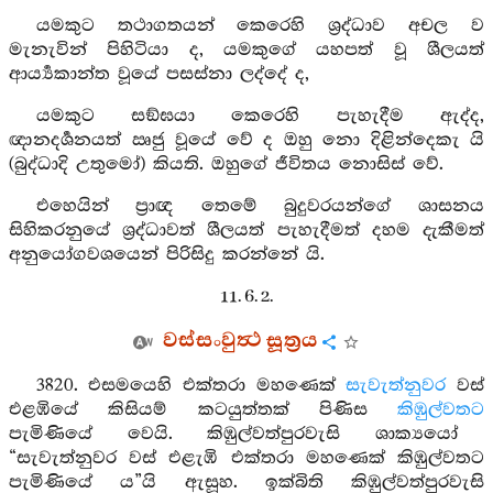
යමකුට තථාගතයන් කෙරෙහි ශ්‍රද්ධාව අචල ව
මැනැවින් පිහිටියා ද, යමකුගේ යහපත් වූ ශීලයත්
ආර්‍ය්‍යකාන්ත වූයේ පසස්නා ලද්දේ ද,
යමකුට සඞ්ඝයා කෙරෙහි පැහැදීම ඇද්ද,
ඥානදර්‍ශනයත් ඍජු වූයේ වේ ද ඔහු නො දිළින්දෙකැ යි
(බුද්ධාදි උතුමෝ) කියති. ඔහුගේ ජීවිතය නොසිස් වේ.
එහෙයින් ප්‍රාඥ තෙමේ බුදුවරයන්ගේ ශාසනය
සිහිකරනුයේ ශ්‍රද්ධාවත් ශීලයත් පැහැදීමත් දහම දැකීමත්
අනුයෝගවශයෙන් පිරිසිදු කරන්නේ යි.
11. 6. 2.
වස්සංවුත්‍ථ සූත්‍රය
3820. එසමයෙහි එක්තරා මහණෙක්
සැවැත්නුවර
වස්
එළඹියේ කිසියම් කටයුත්තක් පිණිස
කිඹුල්වතට
පැමිණියේ වෙයි. කිඹුල්වත්පුරවැසි ශාක්‍යයෝ
“සැවැත්නුවර වස් එළැඹි එක්තරා මහණෙක් කිඹුල්වතට
පැමිණියේ ය”යි ඇසූහ. ඉක්බිති කිඹුල්වත්පුරවැසි