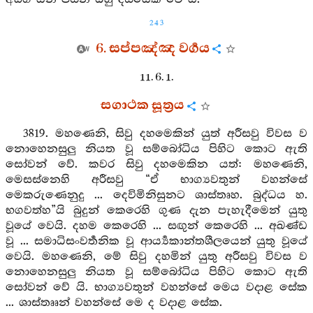
243
6. සප්පඤ්ඤ වර්‍ගය
11. 6. 1.
සගාථක සූත්‍රය
3819. මහණෙනි, සිවු දහමෙකින් යුත් අරීසවු විවස ව
නොහෙනසුලු නියත වූ සම්බෝධිය පිහිට කොට ඇති
සෝවන් වේ. කවර සිවු දහමෙකින යත්: මහණෙනි,
මෙසස්නෙහි අරීසවු “ඒ භාග්‍යවතුන් වහන්සේ
මෙකරුණෙනුදු ... දෙවිමිනිසුනට ශාස්තෘහ. බුද්ධය හ.
භගවත්හ”යි බුදුන් කෙරෙහි ගුණ දැන පැහැදීමෙන් යුතු
වූයේ වෙයි. දහම කෙරෙහි ... සඟුන් කෙරෙහි ... අඛණ්ඩ
වූ ... සමාධිසංවර්‍තනික වූ ආර්‍ය්‍යකාන්තශීලයෙන් යුතු වූයේ
වෙයි. මහණෙනි, මේ සිවු දහමින් යුතු අරීසවු විවස ව
නොහෙනසුලු නියත වූ සම්බෝධිය පිහිට කොට ඇති
සෝවන් වේ යි. භාග්‍යවතුන් වහන්සේ මෙය වදාළ සේක
... ශාස්තෲන් වහන්සේ මෙ ද වදාළ සේක.