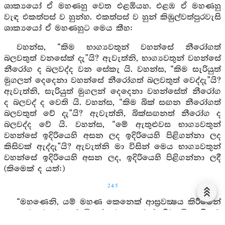
ශාක්‍යයෝ ඒ මහණහු වෙත එළඹියහ. එළඹ ඒ මහණහු
වැඳ එකත්පස් ව හුන්හ. එකත්පස් ව හුන් කිඹුල්වත්පුරවැසි
ශාක්‍යයෝ ඒ මහණහුට මෙය කීහ:
වහන්ස, “කිම භාග්‍යවතුන් වහන්සේ නීරෝගත්
බලවතුත් වනසේක් දැ”යි? ඇවැත්නි, භාග්‍යවතුන් වහන්සේ
නීරෝග ද බලවද්ද වන සේකැ යි. වහන්ස, “කිම සැරියුත්
මුගලන් දෙදෙනා වහන්සේ නීරෝගත් බලවතුත් වෙද්දැ”යි?
ඇවැත්නි, සැරියුත් මුගලන් දෙදෙනා වහන්සේත් නීරෝග
ද බලවද් ද වෙති යි. වහන්ස, “කිම බික් සඟන නීරෝගත්
බලවතුත් වේ දැ”යි? ඇවැත්නි, බික්සඟනත් නීරෝග ද
බලවද්ද වේ යි. වහන්ස, “මේ ඇතුළුවස භාග්‍යවතුන්
වහන්සේ ඉදිරියෙහි අසන ලද ඉදිරියෙහි පිළිගන්නා ලද
කිසිවක් ඇද්දැ”යි? ඇවැත්නි මා විසින් මෙය භාග්‍යවතුන්
වහන්සේ ඉදිරියෙහි අසන ලද, ඉදිරියෙහි පිළිගන්නා ලදී
(කිමෙක් ද යත්:)
245
“මහණෙනි, යම් මහණ කෙනෙක් ආස්‍රවක්‍ෂය කිරීමෙන්
අනාස්‍රව වූ ඵලසමාධියත් ඵලප්‍රඥාවත් දිටුදැමියෙහි ම
තෙමේ වෙසෙසින් දැන පසක් කොට එයට පැමිණ