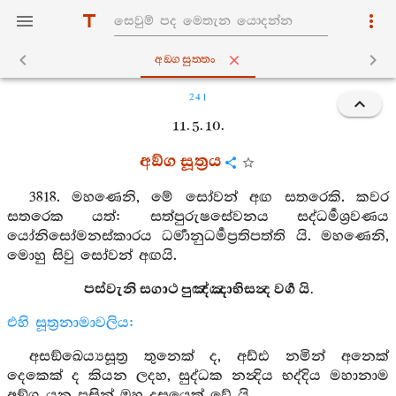
අඞ‍්ගසුත‍්තං
241
11. 5. 10.
අඞ්ග සූත්‍රය
3818. මහණෙනි, මේ සෝවන් අඟ සතරෙකි. කවර
සතරෙක යත්: සත්පුරුෂසේවනය සද්ධර්‍මශ්‍රවණය
යෝනිසෝමනස්කාරය ධර්‍මානුධර්‍මප්‍රතිපත්ති යි. මහණෙනි,
මොහු සිවු සෝවන් අඟයි.
පස්වැනි සගාථ පුඤ්ඤාභිසන්‍ද වර්‍ග යි.
එහි සූත්‍රනාමාවලිය:
අසඞ්ඛෙය්‍යසූත්‍ර තුනෙක් ද, අඩ්ඪ නමින් අනෙක්
දෙකෙක් ද කියන ලදහ, සුද්ධක නන්‍දිය භද්දිය මහානාම
අඞ්ග යන පසින් ඔහු දසයෙක් වේ යි.