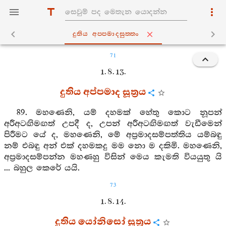
දුතිය අප‍්පමාදසුත‍්තං
71
1. 8. 13.
දුතිය අප්පමාද සූත්‍රය
89. මහණෙනි, යම් දහමක් හේතු කොට නූපන්
අරීඅටඟිමඟත් උපදී ද, උපන් අරීඅටඟිමඟත් වැඩීමෙන්
පිරීමට යේ ද, මහණෙනි, මේ අප්‍රමාදසම්පත්තිය යම්බඳු
නම් එබඳු අන් එක් දහමකදු මම නො ම දකිමි. මහණෙනි,
අප්‍රමාදසම්පන්න මහණහු විසින් මෙය කැමති වියයුතු යි
... බහුල කෙරේ යයි.
73
1. 8. 14.
දුතිය යෝනිසෝ සූත්‍රය