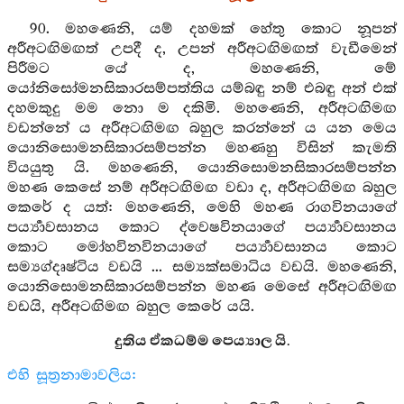
90. මහණෙනි, යම් දහමක් හේතු කොට නූපන්
අරීඅටඟිමඟත් උපදී ද, උපන් අරීඅටඟිමඟත් වැඩීමෙන්
පිරීමට යේ ද, මහණෙනි, මේ
යෝනිසෝමනසිකාරසම්පත්තිය යම්බඳු නම් එබඳු අන් එක්
දහමකුදු මම නො ම දකිමි. මහණෙනි, අරීඅටඟිමඟ
වඩන්නේ ය අරීඅටඟිමඟ බහුල කරන්නේ ය යන මෙය
යොනිසොමනසිකාරසම්පන්න මහණහු විසින් කැමති
වියයුතු යි. මහණෙනි, යොනිසොමනසිකාරසම්පන්න
මහණ කෙසේ නම් අරීඅටඟිමඟ වඩා ද, අරීඅටඟිමඟ බහුල
කෙරේ ද යත්: මහණෙනි, මෙහි මහණ රාගවිනයාගේ
පර්‍ය්‍යාවසානය කොට ද්වෙෂවිනයාගේ පර්‍ය්‍යාවසානය
කොට මෝහවිනවිනයාගේ පර්‍ය්‍යාවසානය කොට
සම්‍යග්දෘෂ්ටිය වඩයි ... සම්‍යක්සමාධිය වඩයි. මහණෙනි,
යොනිසොමනසිකාරසම්පන්න මහණ මෙසේ අරීඅටඟිමඟ
වඩයි, අරීඅටඟිමඟ බහුල කෙරේ යයි.
දුතිය ඒකධම්ම පෙය්‍යාල යි.
එහි සූත්‍රනාමාවලිය: