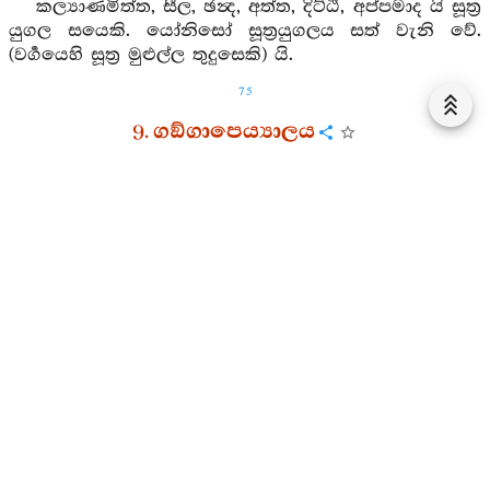
කල්‍යාණමිත්ත, සීල, ඡන්‍ද, අත්ත, දිට්ඨි, අප්පමාද යි සූත්‍ර
යුගල සයෙකි. යෝනිසෝ සූත්‍රයුගලය සත් වැනි වේ.
(වර්‍ගයෙහි සූත්‍ර මුළුල්ල තුදුසෙකි) යි.
75
9. ගඞ්ගාපෙය්‍යාලය
1. 9. 1.
පාචීනනින්න සූත්‍රය
91.
සැවැත්නුවර:
මහණෙනි යම්සේ
ගංඟා
නම් ගඟ පෙරදිගට නැමුණී
පෙරදිගට නැඹුරු වූවා පෙරදිගට බර වූවා වේ ද
මහණෙනි, එසෙයින් ම මහණ තෙමේ අරීඅටඟිමඟ
වඩන්නේ අරීඅටඟිමඟ බහුල කරන්නේ නිවනට නැමුණේ
නිවනට නැඹුරු වූයේ නිවනට බර වූයේ වෙයි. මහණෙනි,
මහණ තෙමේ කෙසේ නම් අරීඅටඟිමඟ වඩන්නේ
අරීඅටඟිමඟ බහුල කරන්නේ නිවනට නැමුණේ නිවනට
නැඹුරු වූයේ නිවනට බර වූයේ වේ ද යත්: මහණෙනි,