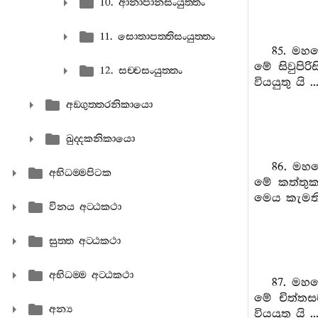
10. ආනාපානසංයුත‍්තං
11. සොතාපත‍්තිසංයුත‍්තං
85. මහණ
මේ සිවුපි
12. සච‍්චසංයුත‍්තං
වියයුතු යි 
අඞ‍්ගුත‍්තරනිකායො
ඛුද‍්දකනිකායො
86. මහ
අභිධම‍්මපිටක
මේ කත්තුක
මෙය කැමති 
විනය අට‍්ඨකථා
සුත‍්ත අට‍්ඨකථා
අභිධම‍්ම අට‍්ඨකථා
87. මහණ
මේ චිත්තස
අන්‍ය
වියයුතු යි 