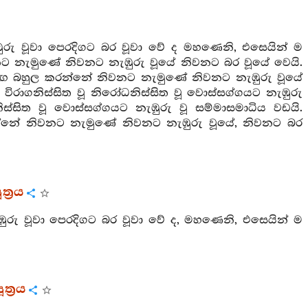
රු වූවා පෙරදිගට බර වූවා වේ ද මහණෙනි, එසෙයින් ම
 නැමුණේ නිවනට නැඹුරු වූයේ නිවනට බර වූයේ වෙයි.
 බහුල කරන්නේ නිවනට නැමුණේ නිවනට නැඹුරු වූයේ
ිරාගනිස්සිත වූ නිරෝධනිස්සිත වූ වොස්සග්ගයට නැඹුරු
ධනිස්සිත වූ වොස්සග්ගයට නැඹුරු වූ සම්මාසමාධිය වඩයි.
නේ නිවනට නැමුණේ නිවනට නැඹුරු වූයේ, නිවනට බර
ත්‍රය
රු වූවා පෙරදිගට බර වූවා වේ ද, මහණෙනි, එසෙයින් ම
ත්‍රය