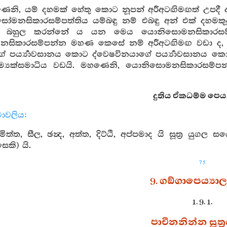
ෙනි, යම් දහමක් හේතු කොට නූපන් අරීඅටඟිමඟත් උපදී ද
මනසිකාරසම්පත්තිය යම්බඳු නම් එබඳු අන් එක් දහමක
ඟ බහුල කරන්නේ ය යන මෙය යොනිසොමනසිකාරසම්පන
සිකාරසම්පන්න මහණ කෙසේ නම් අරීඅටඟිමඟ වඩා ද, 
 පර්‍ය්‍යාවසානය කොට ද්වෙෂවිනයාගේ පර්‍ය්‍යාවසානය ක
 සම්‍යක්සමාධිය වඩයි. මහණෙනි, යොනිසොමනසිකාරසම්
දුතිය ඒකධම්ම පෙය්‍
ාමාවලිය:
ිත්ත, සීල, ඡන්‍ද, අත්ත, දිට්ඨි, අප්පමාද යි සූත්‍ර යුගල ස
සෙකි) යි.
75
9. ගඞ්ගාපෙය්‍යා
1. 9. 1.
පාචීනනින්න සූත්‍