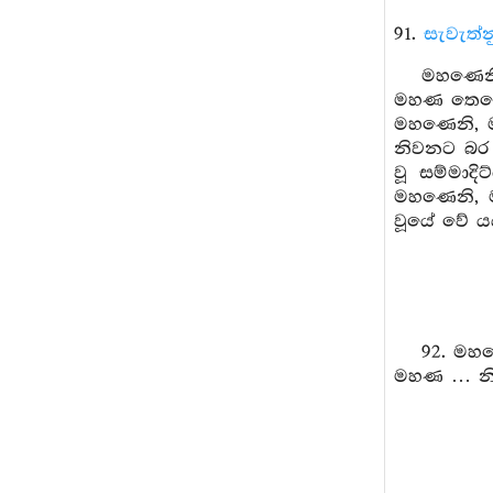
91.
සැවැත්න
මහණෙන
මහණ තෙමේ 
මහණෙනි, 
නිවනට බර 
වූ සම්මාදි
මහණෙනි, 
වූයේ වේ යය
92. මහ
මහණ … නි