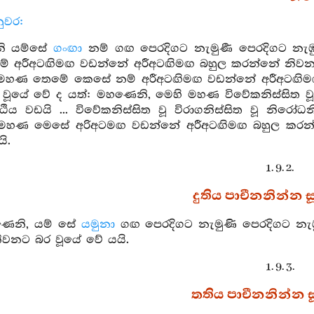
ුවර:
ි යම්සේ
ගංඟා
නම් ගඟ පෙරදිගට නැමුණී පෙරදිගට නැඹු
අරීඅටඟිමඟ වඩන්නේ අරීඅටඟිමඟ බහුල කරන්නේ නිවනට
මහණ තෙමේ කෙසේ නම් අරීඅටඟිමඟ වඩන්නේ අරීඅටඟිමඟ
වූයේ වේ ද යත්: මහණෙනි, මෙහි මහණ විවේකනිස්සිත වූ ව
ට්ඨිය වඩයි ... විවේකනිස්සිත වූ විරාගනිස්සිත වූ නිරෝ
මහණ මෙසේ අරිඅටමඟ වඩන්නේ අරීඅටඟිමඟ බහුල කරන්
ි.
1. 9. 2.
දුතිය පාචීනනින්න සූ
ණෙනි, යම් සේ
යමුනා
ගඟ පෙරදිගට නැමුණි පෙරදිගට නැඹු
වනට බර වූයේ වේ යයි.
1. 9. 3.
තතිය පාචීනනින්න සූ