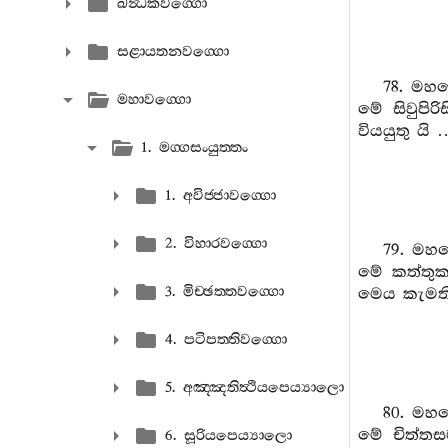
ඛන්‍ධකවග‍්ගො
සළායතනවග‍්ගො
78. මහණ
මහාවග‍්ගො
මේ සිවුපි
වියයුතු යි
1. මග‍්ගසංයුත‍්තං
1. අවිජ‍්ජාවග‍්ගො
2. විහාරවග‍්ගො
79. මහණ
මේ කත්තුක
3. මිච‍්ඡත‍්තවග‍්ගො
මෙය කැමති 
4. පටිපත‍්තිවග‍්ගො
5. අඤ‍්ඤතිත්‍ථියපෙය්‍යාලො
80. මහණ
මේ චිත්තස
6. සූරියපෙය්‍යාලො