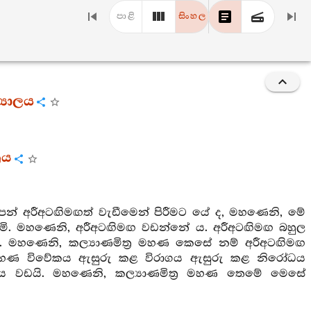
පාළි
සිංහල
‍යාලය
රය
පන් අරීඅටඟිමඟත් වැඩීමෙන් පිරීමට යේ ද, මහණෙනි, මේ
දකිමි. මහණෙනි, අරීඅටඟිමඟ වඩන්නේ ය. අරීඅටඟිමඟ බහුල
යි. මහණෙනි, කල්‍යාණමිත්‍ර මහණ කෙසේ නම් අරීඅටඟිමඟ
 මහණ විවේකය ඇසුරු කළ විරාගය ඇසුරු කළ නිරෝධය
ධිය වඩයි. මහණෙනි, කල්‍යාණමිත්‍ර මහණ තෙමේ මෙසේ