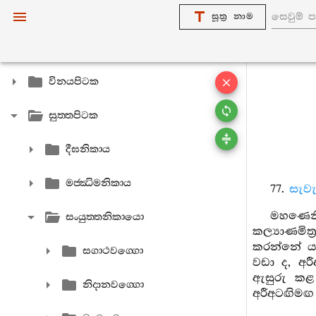
සූත්‍ර නාම
විනයපිටක
සුත‍්තපිටක
දීඝනිකාය
මජ‍්ඣිමනිකාය
77.
සැවැ
මහණෙනි
සංයුත‍්තනිකායො
කල්‍යාණමි
කරන්නේ ය 
සගාථවග‍්ගො
වඩා ද, අ
ඇසුරු කළ 
නිදානවග‍්ගො
අරීඅටඟිමඟ