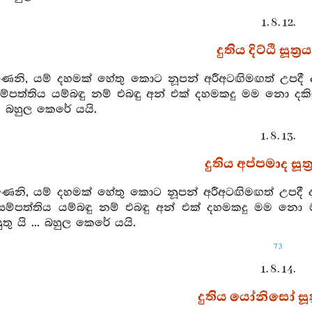
1. 8. 12.
දුතිය දිට්ඨි සූත්‍රය
ණෙනි, යම් දහමක් හේතු කොට නූපන් අරීඅටඟිමඟත් උපදී 
පත්තිය යම්බඳු නම් එබඳු අන් එක් දහමකදු මම නො දක
... බහුල කෙරේ යයි.
1. 8. 13.
දුතිය අප්පමාද සූත්
ෙනි, යම් දහමක් හේතු කොට නූපන් අරීඅටඟිමඟත් උපදී ද
ාදසම්පත්තිය යම්බඳු නම් එබඳු අන් එක් දහමකදු මම නො 
තු යි ... බහුල කෙරේ යයි.
73
1. 8. 14.
දුතිය යෝනිසෝ සූත්