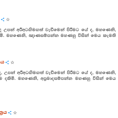
ද උපන් අරීඅටඟිමඟත් වැඩීමෙන් පිරීමට යේ ද, මහණෙනි,
ිමි. මහණෙනි, ඤාණසම්පන්න මහණහු විසින් මෙය කැමති
‍රය
, උපන් අරීඅටඟිමඟත් වැඩීමෙන් පිරීමට යේ ද, මහණෙනි,
ම දකිමි. මහණෙනි, අප්‍රමාදසම්පන්න මහණහු විසින් මෙය
‍රය