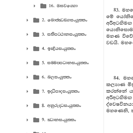
16. ඔඝවග‍්ගො
83. මහණ
මේ යෝනිසෝ
2. බොජ‍්ඣඞ‍්ගසංයුත‍්තං
අරීඅටඟිම
යොනිසොමන
3. සතිපට‍්ඨානසංයුත‍්තං
මහණ විවේක
වඩයි. මහණ
4. ඉන්‍ද්‍රියසංයුත‍්තං
5. සම‍්මප‍්පධානසංයුත‍්තං
6. බලසංයුත‍්තං
84. මහ
කල්‍යාණ මි
කරන්නේ ය 
7. ඉද‍්ධිපාදසංයුත‍්තං
අරීඅටඟිම
ද්වෙෂවිනය
8. අනුරුද‍්ධසංයුත‍්තං
මහණෙනි, ක
9. ඣානසංයුත‍්තං