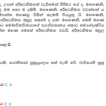
, උපන් අරීඅටඟිමඟත් වැඩීමෙන් පිරීමට යේ ද, මහණෙනි,
ුදු මම නො ම දකිමි. මහණෙනි, අරීඅටඟිමඟ වඩන්නේ ය
්න මහණහු විසින් කැමති වියයුතු යි. මහණෙනි,
අරීඅටඟිමඟ බහුල කෙරේ ද යත්: මහණෙනි, මෙහි මහණ
ොට මෝහවිනවිනයාගේ පර්‍ය්‍යාවසානය කොට සම්‍යග්දෘෂ්ටිය
පන්න මහණ මෙසේ අරීඅටඟිමඟ වඩයි, අරීඅටඟිමඟ බහුල
යාල යි.
යෙකි. යෝනිසෝ සූත්‍රයුගලය සත් වැනි වේ. (වර්‍ගයෙහි සූත්‍ර
ලය
රය