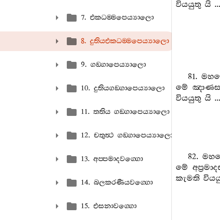
වියයුතු යි 
7. එකධම‍්මපෙය්‍යාලො
8. දුතියඑකධම‍්මපෙය්‍යාලො
9. ගඞ‍්ගාපෙය්‍යාලො
81. මහණ
මේ ඤාණසම්
10. දුතියගඞ‍්ගාපෙය්‍යාලො
වියයුතු යි 
11. තතිය ගඞ‍්ගාපෙය්‍යාලො
12. චතුත්‍ථ ගඞ‍්ගාපෙය්‍යාලො
82. මහණ
13. අප‍්පමාදවග‍්ගො
මේ අප්‍රම
කැමති වියයු
14. බලකරණීයවග‍්ගො
15. එසනාවග‍්ගො