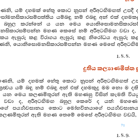
ෙනි, යම් දහමක් හේතු කොට නූපන් අරීඅටඟිමඟත් උපදී ද
මනසිකාරසම්පත්තිය යම්බඳු නම් එබඳු අන් එක් දහමක
ඟ බහුල කරන්නේ ය යන මෙය යොනිසොමනසිකාරසම්පන
සිකාරසම්පන්න මහණ කෙසේ නම් අරීඅටඟිමඟ වඩා ද, අ
ය ඇසුරු කළ විරාගය ඇසුරු කළ නිරෝධය ඇසුරු කළ නි
ෙනි, යොනිසොමනසිකාරසම්පන්න මහණ මෙසේ අරීඅටඟිමඟ
1. 8. 8.
දුතිය කල්‍යාණමිත්ත සූ
ණෙනි, යම් දහමක් හේතු කොට නූපන් අරීඅටඟිමඟත් උපද
ත්‍රත්‍වය යම් බඳු නම් එබඳු අන් එක් දහමකුදු මම නො ම
යන මෙය කලණමිතුරන් ඇති මහණහු විසින් කැමති විය
ඟ වඩා ද, අරීඅටඟිමඟ බහුල කෙරේ ද යත්: මහණෙනි
ාගේ පර්‍ය්‍යාවසානය කොට මෝහවිනයාගේ පර්‍ය්‍යාවසාන
ලණමිතුරන් ඇති මහණ තෙමේ මෙසේ අරීඅටඟිමඟ වඩයි, අ
71
1. 8. 9.