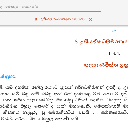
8. දුතියඑකධම‍්මපෙය්‍යාලො
67
8. දුතියඒකධම්මපෙය්
1. 8. 1.
කල්‍යාණමිත්ත සූත්‍
ත්නුවර:
, යම් දහමක් හේතු කොට නූපන් අරීඅටඟිමඟත් උපදී ද, උ
ත්‍රත්‍වය යම් බඳු නම් එබඳු අන් එක් දහමකදු මම නො ම 
යන මෙය කල්‍යාණමිත්‍ර මහණහු විසින් කැමති වියයුතු 
රීඅටඟිමඟ බහුල කෙරේ ද යත්: මහණෙනි, මෙසස්නෙහි
නිවනට නැඹුරු වූ සම්මාදිට්ඨිය වඩයි … සම්මාසමා
 වඩයි. අරීඅටඟිමඟ බහුල කෙරේ යයි.