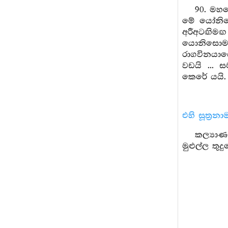
90. මහණ
මේ යෝනිසෝ
අරීඅටඟිම
යොනිසොමන
රාගවිනයාගේ
වඩයි ...
කෙරේ යයි.
එහි සූත්‍රන
කල්‍යාණම
මුළුල්ල තුදු