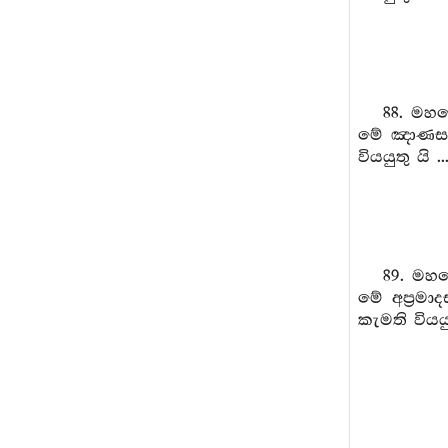
88. මහ
මේ ඤාණසම්
වියයුතු යි 
89. මහණ
මේ අප්‍රම
කැමති වියයු