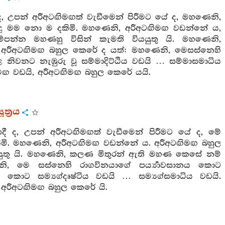
, උපන් අරීඅටඟිමඟත් වැඩීමෙන් පිරීමට යේ ද, මහණෙනි,
දු මම නො ම දකිමි. මහණෙනි, අරීඅටඟිමඟ වඩන්නේ ය,
්න මහණහු විසින් කැමති වියයුතු යි. මහණෙනි,
රීඅටඟිමඟ බහුල කෙරේ ද යත්: මහණෙනි, මෙසස්නෙහි
වනට නැඹුරු වූ සම්මාදිට්ඨිය වඩයි … සම්මාසමාධිය
 වඩයි, අරීඅටඟිමඟ බහුල කෙරේ යයි.
ත්‍රය
ී ද, උපන් අරීඅටඟිමඟත් වැඩීමෙන් පිරීමට යේ ද, මේ
 දකිමි. මහණෙනි, අරීඅටඟිමඟ වඩන්නේ ය. අරීඅටඟිමඟ බහුල
යුතු යි. මහණෙනි, කලණ මිතුරන් ඇති මහණ කෙසේ නම්
, මෙ සස්නෙහි රාගවිනයාගේ පර්‍ය්‍යාවසානය කොට
ය කොට සම්‍යග්දෘෂ්ටිය වඩයි … සම්‍යග්සමාධිය වඩයි.
රීඅටඟිමඟ බහුල කෙරේ යි.