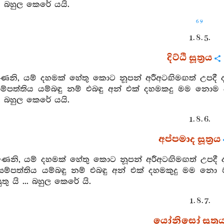
... බහුල කෙරේ යයි.
69
1. 8. 5.
දිට්ඨි සූත්‍රය
ෙනි, යම් දහමක් හේතු කොට නූපන් අරීඅටඟිමඟත් උපදී ද
පත්තිය යම්බඳු නම් එබඳු අන් එක් දහමකදු මම නොම 
... බහුල කෙරේ යයි.
1. 8. 6.
අප්පමාද සූත්‍රය
ෙනි, යම් දහමක් හේතු කොට නූපන් අරීඅටඟිමඟත් උපදී ද
ාදසම්පත්තිය යම්බඳු නම් එබඳු අන් එක් දහමකුදු මම නො 
තු යි ... බහුල කෙරේ යි.
1. 8. 7.
යෝනිසෝ සූත්‍ර