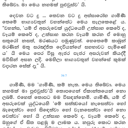
තිබේවා. මා මෙය නහමක් පුළුවුස්ව’ යි.
දෙවන වට දු ... තෙවන වට දු අස්සාරෝහ ගාමිණී
තෙමේ භාග්‍යවතුන් වහන්සේට මෙය සැලකෙළේ ය.
“වහන්ස, ‘යම් ඒ අසරුවෙක් යුද්ධයෙහි උත්සාහ කෙරේ ද,
වෑයම් කෙරේ ද, උත්සාහ කරන වෑයම් කරන ඒ මොහු
සතුරෝ නසත්, මරණයට පමුණුවත්. හෙතෙමේ කාබුන්
මරණින් මතු සරඤ්ජිත දෙවියන්ගේ සහභාවට පැමිණේ
ය’ යි මෙය පෙර විසූ ඇජර පැජර අසරුවන් කියද්දී
මවිසින් අසන ලදි. මෙහිලා භාග්‍යවතුන් වහන්සේ කුමක්
වදාරන සේක් දැ” යි.
567
ගාමිණී, මම ‘ගාමිණී, කම් නැත. මෙය තිබේවා. මෙය
නහමක් මා පුළුවුස්ව’යි තොපගෙන් ඒකාන්තයෙන් නො
ලබමි. එහෙත් තොපට මම විසඳන්නෙමි. ගාමිණී, යම් ඒ
අසරුවෙක් යුද්ධයෙහි ‘මේ සත්ත්‍වයෝ නැසෙත්වා හෝ
බැඳෙත්වා හෝ සිඳෙත්වා හෝ වැනසෙත්වා හෝ නො
වෙත්වා’ හෝ යි උත්සාහ කෙරේ ද, වෑයම් කෙරේ ද,
ඔහුගේ ඒ සිත පළමු ම ලාමක ය. නපුරු කොට කරන