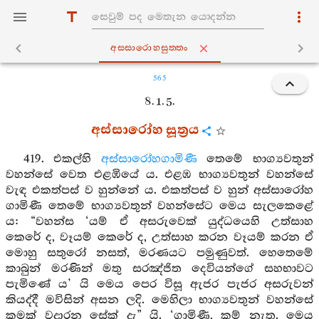
අස‍්සාරොහසුත‍්තං
565
8. 1. 5.
අස්සාරෝහ සූත්‍රය
419. එකල්හි
අස්සාරෝහගාමිණී
තෙමේ භාග්‍යවතුන්
වහන්සේ වෙත එළඹියේ ය. එළඹ භාග්‍යවතුන් වහන්සේ
වැඳ එකත්පස් ව හුන්නේ ය. එකත්පස් ව හුන් අස්සාරෝහ
ගාමිණී තෙමේ භාග්‍යවතුන් වහන්සේට මෙය සැලකෙළේ
ය: “වහන්ස ‘යම් ඒ අසරුවෙක් යුද්ධයෙහි උත්සාහ
කෙරේ ද, වෑයම් කෙරේ ද, උත්සාහ කරන වෑයම් කරන ඒ
මොහු සතුරෝ නසත්, මරණයට පමුණුවත්. හෙතෙමේ
කාබුන් මරණින් මතු සරඤ්ජිත දෙවියන්ගේ සහභාවට
පැමිණේ ය’ යි මෙය පෙර විසූ ඇජර පැජර අසරුවන්
කියද්දී මවිසින් අසන ලදි. මෙහිලා භාග්‍යවතුන් වහන්සේ
කුමක් වදාරන සේක් දැ” යි. ‘ගාමිණී, කම් නැත. මෙය