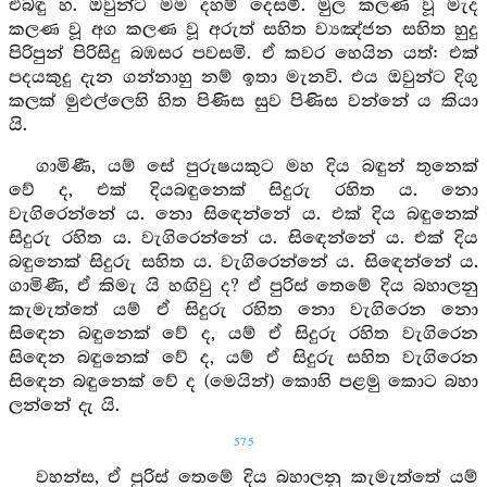
එබඳු හ. ඔවුන්ට මම දහම් දෙසමි. මුල කලණ වූ මැද
කලණ වූ අග කලණ වූ අරුත් සහිත ව්‍යඤ්ජන සහිත හුදු
පිරිපුන් පිරිසිදු බඹසර පවසමි. ඒ කවර හෙයින යත්: එක්
පදයකුදු දැන ගන්නාහු නම් ඉතා මැනවි. එය ඔවුන්ට දිගු
කලක් මුළුල්ලෙහි හිත පිණිස සුව පිණිස වන්නේ ය කියා
යි.
ගාමිණී, යම් සේ පුරුෂයකුට මහ දිය බඳුන් තුනෙක්
වේ ද, එක් දියබඳුනෙක් සිදුරු රහිත ය. නො
වැගිරෙන්නේ ය. නො සිඳෙන්නේ ය. එක් දිය බඳුනෙක්
සිදුරු රහිත ය. වැගිරෙන්නේ ය. සිඳෙන්නේ ය. එක් දිය
බඳුනෙක් සිදුරු සහිත ය. වැගිරෙන්නේ ය. සිඳෙන්නේ ය.
ගාමිණී, ඒ කිමැ යි හඟිවු ද? ඒ පුරිස් තෙමේ දිය බහාලනු
කැමැත්තේ යම් ඒ සිදුරු රහිත නො වැගිරෙන නො
සිඳෙන බඳුනෙක් වේ ද, යම් ඒ සිදුරු රහිත වැගිරෙන
සිඳෙන බඳුනෙක් වේ ද, යම් ඒ සිදුරු සහිත වැගිරෙන
සිඳෙන බඳුනෙක් වේ ද (මෙයින්) කොහි පළමු කොට බහා
ලන්නේ දැ යි.
575
වහන්ස, ඒ පුරිස් තෙමේ දිය බහාලනු කැමැත්තේ යම්