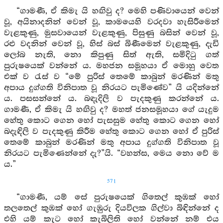
“ගාමණී, ඒ කිමැ යි හඟිවු ද? මෙහි පණිවායෙන් වෙන්
වූ, අයිනාදනින් වෙන් වූ, කාමයෙහි වරදවා හැසිරීමෙන්
වැළකුණු, මුසවායෙන් වැළකුණු, පිසුණු බසින් වෙන් වූ,
රළු වදනින් වෙන් වූ, හිස් බස් බිණීමෙන් වැළකුණු, දැඩි
ලෝබ නැති, නො කිපුණු සිත් ඇති, සමිදිටු ගත්
පුරුෂයෙක් වන්නේ ය. මහජන සමූහයා ඒ මොහු වෙත
එක් ව රැස් ව “මේ පුරිස් තෙමේ කාබුන් මරණින් මතු
අපාය දුග්ගති විනිපාත වූ නිරයට පැමිණේව” යි යදින්නේ
ය. පසසන්නේ ය. බඳැදිලි ව පැදකුණු කරන්නේ ය.
ගාමණී, ඒ කිමැ යි හඟිවු ද? මහත් ජනසමූහයා ගේ යැදුම
හේතු කොට ගෙන හෝ පැසසුම හේතු කොට ගෙන හෝ
බදැඳිලි ව පැදකුණු කිරීම හේතු කොට ගෙන හෝ ඒ පුරිස්
තෙමේ කාබුන් මරණින් මතු අපාය දුග්ගති විනිපාත වූ
නිරයට පැමිණෙන්නේ දැ?”යි. “වහන්ස, මෙය නො වේ ම
ය.”
571
“ගාමණී, යම් සේ පුරුෂයෙක් ගිතෙල් කුඹක් හෝ
තලතෙල් කුඹක් හෝ ගැඹුරු දියවිලක ගිල්වා බිඳින්නේ ද
එහි යම් කැට හෝ කැබිලිති හෝ වන්නේ නම් එය