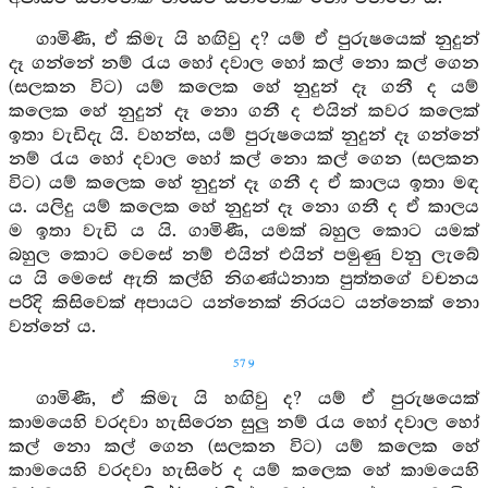
ගාමිණී, ඒ කිමැ යි හඟිවු ද? යම් ඒ පුරුෂයෙක් නුදුන්
දෑ ගන්නේ නම් රැය හෝ දවාල හෝ කල් නො කල් ගෙන
(සලකන විට) යම් කලෙක හේ නුදුන් දෑ ගනී ද යම්
කලෙක හේ නුදුන් දෑ නො ගනී ද එයින් කවර කලෙක්
ඉතා වැඩිදැ යි. වහන්ස, යම් පුරුෂයෙක් නුදුන් දෑ ගන්නේ
නම් රැය හෝ දවාල හෝ කල් නො කල් ගෙන (සලකන
විට) යම් කලෙක හේ නුදුන් දෑ ගනී ද ඒ කාලය ඉතා මඳ
ය. යලිදු යම් කලෙක හේ නුදුන් දෑ නො ගනී ද ඒ කාලය
ම ඉතා වැඩි ය යි. ගාමිණී, යමක් බහුල කොට යමක්
බහුල කොට වෙසේ නම් එයින් එයින් පමුණු වනු ලැබේ
ය යි මෙසේ ඇති කල්හි නිගණ්ඨනාත පුත්තගේ වචනය
පරිදි කිසිවෙක් අපායට යන්නෙක් නිරයට යන්නෙක් නො
වන්නේ ය.
579
ගාමිණී, ඒ කිමැ යි හඟිවු ද? යම් ඒ පුරුෂයෙක්
කාමයෙහි වරදවා හැසිරෙන සුලු නම් රැය හෝ දවාල හෝ
කල් නො කල් ගෙන (සලකන විට) යම් කලෙක හේ
කාමයෙහි වරදවා හැසිරේ ද යම් කලෙක හේ කාමයෙහි