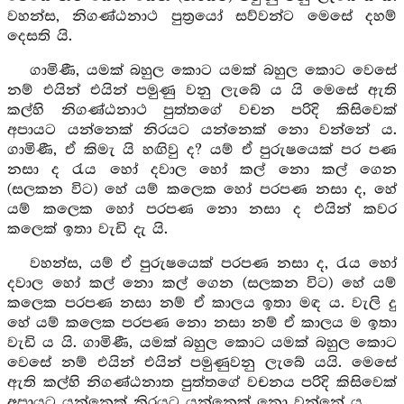
වහන්ස, නිගණ්ඨනාථ පුත්‍රයෝ සව්වන්ට මෙසේ දහම්
දෙසති යි.
ගාමිණී, යමක් බහුල කොට යමක් බහුල කොට වෙසේ
නම් එයින් එයින් පමුණු වනු ලැබේ ය යි මෙසේ ඇති
කල්හි නිගණ්ඨනාථ පුත්තගේ වචන පරිදි කිසිවෙක්
අපායට යන්නෙක් නිරයට යන්නෙක් නො වන්නේ ය.
ගාමිණී, ඒ කිමැ යි හඟිවු ද? යම් ඒ පුරුෂයෙක් පර පණ
නසා ද රැය හෝ දවාල හෝ කල් නො කල් ගෙන
(සලකන විට) හේ යම් කලෙක හෝ පරපණ නසා ද, හේ
යම් කලෙක හෝ පරපණ නො නසා ද එයින් කවර
කලෙක් ඉතා වැඩි දැ යි.
වහන්ස, යම් ඒ පුරුෂයෙක් පරපණ නසා ද, රැය හෝ
දවාල හෝ කල් නො කල් ගෙන (සලකන විට) හේ යම්
කලෙක පරපණ නසා නම් ඒ කාලය ඉතා මඳ ය. වැලි දු
හේ යම් කලෙක පරපණ නො නසා නම් ඒ කාලය ම ඉතා
වැඩි ය යි. ගාමිණී, යමක් බහුල කොට යමක් බහුල කොට
වෙසේ නම් එයින් එයින් පමුණුවනු ලැබේ යයි. මෙසේ
ඇති කල්හි නිගණ්ඨනාත පුත්තගේ වචනය පරිදි කිසිවෙක්
අපායට යන්නෙක් නිරයට යන්නෙක් නො වන්නේ ය.