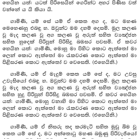
හෙයින යත්: යටත් පිරිසෙයින් ගෙරින්ට අහර පිණිස වත්
වන්නේ ය යි කියා යි.
ගාමිණී, යම් සේ යම් ඒ කෙත අග ද, මට මහණ
මෙහෙණහු එබඳු හ. ඔවුන්ට මම දහම් දෙසමි. මුල කලණ
වූ මැද කලණ වූ අග කලණ වූ අරුත් සහිත ව්‍යඤ්ජන
සහිත හුදෙක් පිරිපුන් පිරිසිදු බඹසර පවසමි. ඒ කවර
හෙයින යත්: ගාමිණී, මොහු මා පිහිට කොට ඇත්තෝ මා
ලෙන් කොට ඇත්තෝ මා රැකවරණ කොට ඇත්තෝ මා
පිළිසරණ කොට ඇත්තෝ ව වෙසෙති. (එහෙයිනි.)
ගාමිණී, යම් ඒ මැදුම් කෙත යම් සේ ද, මට උවසු
උවැසියෝ එබඳු හ. ඔවුන්ට මම දහම් දෙසමි. මුල කලණ
වූ මැද කලණ වූ අග කලණ වූ අරුත් සහිත ව්‍යඤ්ජන
සහිත හුදු පිරිපුන් පිරිසිදු බඹසර පවසමි. ඒ කවර හෙයින
යත්: ගාමිණී, මොහු වනාහි මා පිහිට කොට ඇත්තෝ මා
ලෙන් කොට ඇත්තෝ මා රැකවරණ කොට ඇත්තෝ මා
පිළිසරණ කොට ඇත්තෝ ව වෙසෙති. (එහෙයිනි.)
ගාමිණී, යම් ඒ නිසරු තද කරමැටි සහිත මුඩු බිම වූ
කෙත යම් සේ ද, මට අන්තොටු මහණ බමුණු පිරිවැජියෝ