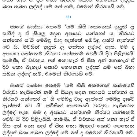
නො හැර ඒ දිට නො බැහැර කොට ගෙනෙන ලද්දක්
බහා තබන ලද්දේ යම් සේ නම්, එමෙන් නිරයෙහි වේ.
581
මාගේ ශාස්තෘ තෙමේ ‘යම් කිසි කෙනෙක් නුදුන් දෑ
ගනිද් ද ඒ සියලු දෙන අපායට යන්නෝ ය, නිරයට
යන්නෝ ය’යි මෙබඳු වාද ඇත්තේ මෙබඳු දෘෂ්ටි ඇත්තේ
වෙ යි. මවිසින් නුදුන් දෑ ගන්නා ලද්දේ ඇත. මම ද
අපායට යන්නෙම් නිරයට යන්නෙම් වෙමි යි දිට පිළිලබයි.
ගාමණී, ඒ වචනය අත් නොහැර ඒ සිත අත් නොහැර ඒ
දිට නො බැහැර කොට ගෙනෙන ලද්දක් යම් සේ බහා
තබන ලද්දේ නම්, එමෙන් නිරයෙහි වේ.
මාගේ ශාස්තෘ තෙමේ ‘යම් කිසි කෙනෙක් කාමයෙහි
වරදවා හැසිරෙත් නම් ඒ සියලු දෙන අපායට යන්නෝ ය,
නිරයට යන්නෝ ය’ යි මෙබඳු වාද ඇත්තේ මෙබඳු දෘෂ්ටි
ඇත්තේ වෙ යි. මවිසින් කාමයෙහි වරදවා හැසිරෙන
ලද්දේ ඇත. මම ද අපායට යන්නෙම් නිරයට යන්නෙම්
වෙමි යි දිට පිළිලබයි. ගාමණී, ඒ වචනය අත් නො හැර ඒ
සිත අත් නො හැර ඒ සිත නො බැහැර කොට ගෙනෙන
ලද්දක් බහා තබන ලද්දේ යම් සේ ද එමෙන් නිරයෙහි වේ.