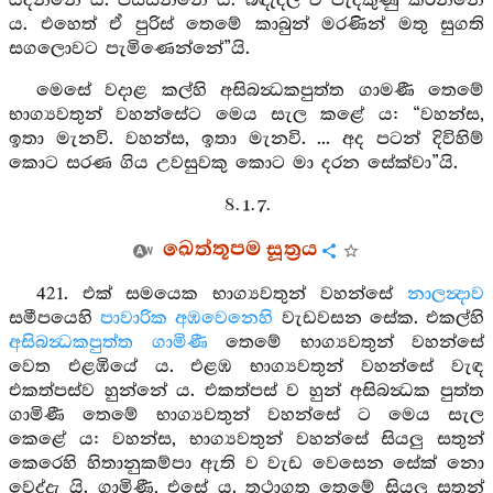
යදින්නේ ය. පසසන්නේ ය. බඳැදිලි ව පැදකුණු කරන්නේ
ය. එහෙත් ඒ පුරිස් තෙමේ කාබුන් මරණින් මතු සුගති
සගලොවට පැමිණෙන්නේ”යි.
මෙසේ වදාළ කල්හි අසිබන්‍ධකපුත්ත ගාමණී තෙමේ
භාග්‍යවතුන් වහන්සේට මෙය සැල කළේ ය: “වහන්ස,
ඉතා මැනවි. වහන්ස, ඉතා මැනවි. ... අද පටන් දිවිහිම්
කොට සරණ ගිය උවසුවකු කොට මා දරන සේක්වා”යි.
8. 1. 7.
ඛෙත්තූපම සූත්‍රය
421. එක් සමයෙක භාග්‍යවතුන් වහන්සේ
නාලන්‍දාව
සමීපයෙහි
පාවාරික අඹවෙනෙහි
වැඩවසන සේක. එකල්හි
අසිබන්‍ධකපුත්ත ගාමිණී
තෙමේ භාග්‍යවතුන් වහන්සේ
වෙත එළඹියේ ය. එළඹ භාග්‍යවතුන් වහන්සේ වැඳ
එකත්පස්ව හුන්නේ ය. එකත්පස් ව හුන් අසිබන්‍ධක පුත්ත
ගාමිණී තෙමේ භාග්‍යවතුන් වහන්සේ ට මෙය සැල
කෙළේ ය: වහන්ස, භාග්‍යවතුන් වහන්සේ සියලු සතුන්
කෙරෙහි හිතානුකම්පා ඇති ව වැඩ වෙසෙන සේක් නො
වෙද්දැ යි. ගාමිණී, එසේ ය. තථාගත තෙමේ සියලු සතුන්