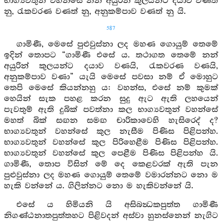
භාග්‍යවතුන් වහන්සේ නන් අයුරින් කුලයන්ට දයාව වණත්
නු, රැකවරණ වණත් නු, අනුකම්පාව වණත් නු යි.
587
ගාමිණී, මෙසේ පුළුවුස්නා ලද මහණ ගොයුම් තෙමේ
ඉදින් තොපට “ගාමිණී එසේ ය. තථාගත තෙමේ නන්
අයුරින් කුලයන්ට දයාව වණයි, රැකවරණ වණයි,
අනුකම්පාව වණා” යැයි මෙසේ පවසා නම් ඒ මොහුට
තෙපි මෙසේ කියන්නහු ය: වහන්ස, එසේ නම් කුමක්
හෙයින් සැක පහළ කරන සුදු ඇට ඇති ලහයෙන්
පැවතුම් ඇති දුබික් පවත්නා කල භාග්‍යවතුන් වහන්සේ
මහත් බික් සඟන සමඟ චාරිකාවෙහි හැසිරෙද් ද?
භාග්‍යවතුන් වහන්සේ කුල නැසීම පිණිස පිළිපන්හ.
භාග්‍යවතුන් වහන්සේ කුල පිරිහෙළීම පිණිස පිළිපන්හ.
භාග්‍යවතුන් වහන්සේ කුල පෙළීම පිණිස පිළිපන්හ යි.
ගාමිණී, තොප විසින් මේ දෙ කෙළවරක් ඇති පැන
පුළුවුස්නා ලද මහණ ගොයුම් තෙමේ වමාරන්නට නො ම
හැකි වන්නේ ය. ගිලින්නට නො ම හැකිවන්නේ යි.
එසේ ය හිමියනි යි අසිබන්‍ධකපුත්ත ගාමිණී
නිගණ්ඨනාතපුත්තහට පිළිවදන් අස්වා හුනස්නෙන් නැගිට