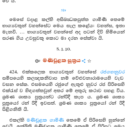
වේ යී.
589
මෙසේ වදාළ කල්හි අසිබන්‍ධකපුත්ත ගාමිණී තෙමේ
භාග්‍යවතුන් වහන්සේට මෙය සැල කළේය: වහන්ස, ඉතා
මැනවි. … භාග්‍යවතුන් වහන්සේ අද පටන් දිවි හිමියෙන්
සරණ ගිය උවසුවකු කොට මා දරන සේක්වා යි.
8. 1. 10.
මණිචූළක සූත්‍රය
424. එක්කලෙක භාග්‍යවතුන් වහන්සේ
රජගහනුවර
සමීපයෙහි කලන්‍දකනිවාප නම් වේළුවනාරාමයෙහි වැඩ
වසන සේක. එසමයෙහි රජුගේ ඇතුළු නුවර රජ පිරිසෙහි
එක්රැස් ව හිඳගත්තවුන් අතර මේ අතුරු කථාව පහළ විය.
ශ්‍රමණ ශාක්‍ය පුත්‍රයන්ට රන්රිදී කැප ය. ශ්‍රමණ ශාක්‍ය
පුත්‍රයෝ රන් රිදී ඉවසත්. ශ්‍රමණ ශාක්‍ය පුත්‍රයෝ රන් රිදී
පිළිගනිති යි.
එකල්හි
මණිචූළක ගාමිණී
තෙමේ ඒ පිරිසෙහි හුන්නේ
වෙයි. ඉක්බිති මණිචූළක ගාමිණී තෙමේ ඒ පිරිසට මෙය