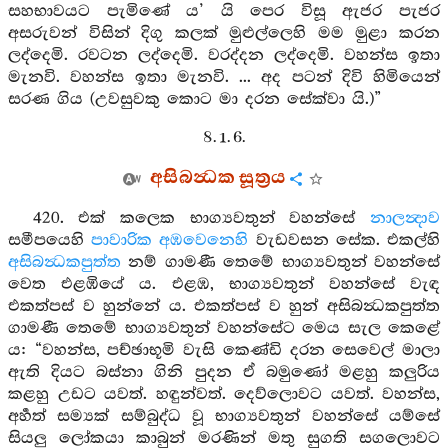
සහභාවයට පැමිණේ ය’ යි පෙර විසූ ඇජර පැජර
අසරුවන් විසින් දිගු කලක් මුළුල්ලෙහි මම මුළා කරන
ලද්දෙමි. රවටන ලද්දෙමි. වරද්දන ලද්දෙමි. වහන්ස ඉතා
මැනවි. වහන්ස ඉතා මැනවි. ... අද පටන් දිවි හිමියෙන්
සරණ ගිය (උවසුවකු කොට මා දරන සේක්වා යි.)”
8. 1. 6.
අසිබන්‍ධක සූත්‍රය
420. එක් කලෙක භාග්‍යවතුන් වහන්සේ
නාලන්‍දාව
සමීපයෙහි
පාවාරික අඹවෙනෙහි
වැඩවසන සේක. එකල්හි
අසිබන්‍ධකපුත්ත
නම් ගාමණී තෙමේ භාග්‍යවතුන් වහන්සේ
වෙත එළඹියේ ය. එළඹ, භාග්‍යවතුන් වහන්සේ වැඳ
එකත්පස් ව හුන්නේ ය. එකත්පස් ව හුන් අසිබන්‍ධකපුත්ත
ගාමණී තෙමේ භාග්‍යවතුන් වහන්සේට මෙය සැල කෙළේ
ය: “වහන්ස, පච්ඡාභූමි වැසි කෙණ්ඩි දරන සෙවෙල් මාලා
ඇති දියට බස්නා ගිනි පුදන ඒ බමුණෝ මළහු කලුරිය
කළහු උඩට යවත්. හඳුන්වත්. දෙව්ලොවට යවත්. වහන්ස,
අර්‍හත් සම්‍යක් සම්බුද්ධ වූ භාග්‍යවතුන් වහන්සේ යම්සේ
සියලු ලෝකයා කාබුන් මරණින් මතු සුගති සගලොවට