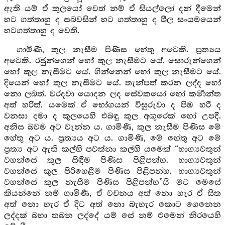
ඇති යම් ඒ කුලයෝ වෙත් නම් ඒ සියල්ලෝ දන් දීමෙන්
හට ගත්තාහු ද සබවසින් හට ගත්තාහු ද ශීල සංයමයෙන්
හටගත්තාහු ද වෙති.
ගාමිණී, කුල නැසීම පිණිස හේතු අටෙකි. ප්‍රත්‍යය
අටෙකි. රජුන්ගෙන් හෝ කුල නැසීමට යේ. සොරුන්ගෙන්
හෝ කුල නැසීමට යේ. ගින්නෙන් හෝ කුල නැසීමට යේ.
දියෙන් හෝ කුල නැසීමට යේ. තැන්පත් කරන ලද්ද හෝ
නො ලබත්. වරදවා යොදන ලද සේවකයෝ හෝ කර්‍මාන්ත
අත් හරිත්. යමෙක් ඒ භෝගයන් විසුරුවා ද පිඹ හරී ද
වනසා දමා ද කුලයෙහි එබඳු කුල අඟුරෙක් හෝ උපදී.
අනිස බවම අට වැන්න ය. ගාමිණී, කුල නැසීම පිණිස මේ
හේතු අට ය. ප්‍රත්‍යය අට ය. ගාමිණී, මේ හේතු අට මේ
ප්‍රත්‍ය අට ඇති කල්හි පවත්නා කල්හි යමෙක් “භාග්‍යවතුන්
වහන්සේ කුල සිඳීම පිණිස පිළිපන්හ. භාග්‍යවතුන්
වහන්සේ කුල පිරිහෙළීම පිණිස පිළිපන්හ. භාග්‍යවතුන්
වහන්සේ කුල නැසීම පිණිස පිළිපන්හ”යි මට මෙසේ
කියන්නේ නම් ගාමිණී, ඒ වචනය අත් නො හැර ඒ සිත
අත් නො හැර ඒ දිට අත් නො බැහැර කොට ගෙනෙන
ලද්දක් බහා තබන ලද්දේ යම් සේ නම් එමෙන් නිරයෙහි