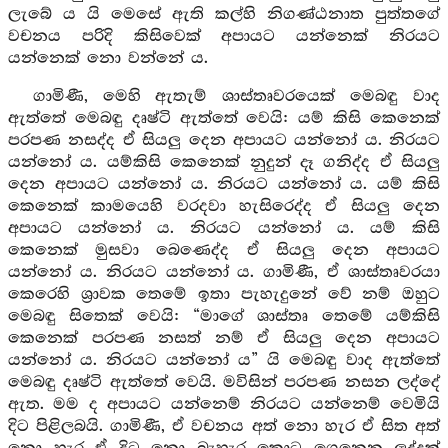
ලැබේ ය යි මෙසේ ඇති කල්හි නිගණ්ඨනාත පුත්තගේ
වචනය පරිදි කිසිවෙක් අපායට යන්නෙක් නිරයට
යන්නෙක් නො වන්නේ ය.
ගාමිණී, මෙහි ඇතැම් ශාස්තෘවරයෙක් මෙබඳු වාද
ඇත්තේ මෙබඳු දෘෂ්ටි ඇත්තේ වෙයි: යම් කිසි කෙනෙක්
පරපණ නසද්ද ඒ සියලු දෙන අපායට යන්නෝ ය. නිරයට
යන්නෝ ය. යම්කිසි කෙනෙක් නුදුන් දෑ ගනිද්ද ඒ සියලු
දෙන අපායට යන්නෝ ය. නිරයට යන්නෝ ය. යම් කිසි
කෙනෙක් කාමයෙහි වරදවා හැසිරෙද්ද ඒ සියලු දෙන
අපායට යන්නෝ ය. නිරයට යන්නෝ ය. යම් කිසි
කෙනෙක් මුසවා බෙණෙද්ද ඒ සියලු දෙන අපායට
යන්නෝ ය. නිරයට යන්නෝ ය. ගාමිණී, ඒ ශාස්තෘවරයා
කෙරෙහි ශ්‍රාවක තෙමේ ඉතා පැහැදුනේ වේ නම් ඔහුට
මෙබඳු සිතෙක් වෙයි: “මාගේ ශාස්තෘ තෙමේ යම්කිසි
කෙනෙක් පරපණ නසත් නම් ඒ සියලු දෙන අපායට
යන්නෝ ය. නිරයට යන්නෝ ය” යි මෙබඳු වාද ඇත්තේ
මෙබඳු දෘෂ්ටි ඇත්තේ වෙයි. මවිසින් පරපණ නසන ලද්දේ
ඇත. මම ද අපායට යන්නෙම් නිරයට යන්නෙම් වෙමියි
දිට පිළිලබයි. ගාමිණී, ඒ වචනය අත් නො හැර ඒ සිත අත්