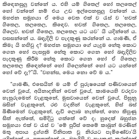
කිඳෙනසුලු වන්නේ ය. එහි යම් ගිතෙල් හෝ තලතෙල්
හෝ වන්නේ නම් එය උඩ ඉල්පෙනසුලු වන්නේ ය.
මහජන සමූහයා ඒ මෙය වෙත එක් ව රැස් ව ‘භවත්
ගිතෙල, තලතෙල, කිඳෙව. භවත් ගිතෙල, තලතෙල,
ගිලෙව. භවත් ගිතෙල, තලතෙල යට යව’ යි යදින්නේ ය.
පසසන්නේ ය. බඳැදිලි ව පැදකුණු කරන්නේ ය. ගාමණී, ඒ
කිමැ යි හඟිවු ද? මහජන සමූහයා ගේ යැදුම හේතු කොට
ගෙන හෝ පැසසුම හේතු කොට ගෙන හෝ බඳැදිලිව
පැදකුණු කිරීම හේතු කොට ගෙන හෝ ඒ ගිතෙල
තලතෙල කිඳෙන්නේ හෝ ගිලෙන්නේ හෝ යට යන්නේ
හෝ වේ දැ?”යි. “වහන්ස, මෙය නො වේ ම ය.”
“ගාමණී, එසෙයින් ම යම් ඒ පුරුෂයෙක් පණිවායෙන්
වෙන් වූයේ, අයිනාදනින් වෙන් වූයේ, කාමයෙහි වරදවා
හැසුරුමෙන් වැළකුනේ, මුසවායෙන් වෙන් වූයේ, පිසුනු
බසින් වැළකුනේ, රළු වදනින් වැළකුනේ, හිස් බස්
බිණීමෙන් වැළකුනේ, දැඩි ලොබ නැත්තේ, නො කිපුණු
සිත් ඇත්තේ, සමිදිටු ගත්තේ වේ ද; හුදෙක් බහුජන
සමූහයා එක් ව රැස් ව ‘මේ පුරිස් තෙමේ කාබුන් මරණින්
මතු අපාය දුග්ගති විනිපාත වූ නිරයට පැමිණේවා’යි