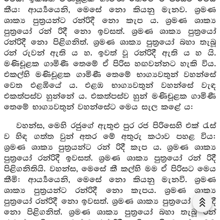
කීය: ආර්‍ය්‍යයෙනි, මෙසේ නො කියනු මැනව. ශ්‍රමණ
ශාක්‍ය පුත්‍රයන්ට රන්රිදී නො කැප ය. ශ්‍රමණ ශාක්‍ය
පුත්‍රයෝ රන් රිදී නො ඉවසත්. ශ්‍රමණ ශාක්‍ය පුත්‍රයෝ
රන්රිදී නො පිළිගනිත්. ශ්‍රමණ ශාක්‍ය පුත්‍රයෝ බහා තැබූ
රන් රුවන් ඇති ය හ. ඉවත් වූ රන්රිදී ඇති ය හ යි.
මණිචූළක ගාමිණී තෙමේ ඒ පිරිස හඟවන්නට හැකි විය.
එකල්හි මණිචූළක ගාමිණී තෙමේ භාග්‍යවතුන් වහන්සේ
වෙත එළඹියේ ය. එළඹ භාග්‍යවතුන් වහන්සේ වැඳ
එකත්පස්ව හුන්නේ ය. එකත්පස්ව හුන් මණිචූළක ගාමිණී
තෙමේ භාග්‍යවතුන් වහන්සේට මෙය සැල කළේ ය:
වහන්ස, මෙහි රජුගේ ඇතුළු පුර රජ පිරිසෙහි එක් රැස්
ව හිඳ ගත්ත වුන් අතර මේ අතුරු කථාව පහළ විය:
ශ්‍රමණ ශාක්‍ය පුත්‍රයන්ට රන් රිදී කැප ය. ශ්‍රමණ ශාක්‍ය
පුත්‍රයෝ රන්රිදී ඉවසත්. ශ්‍රමණ ශාක්‍ය පුත්‍රයෝ රන් රිදී
පිළිගනිතියි. වහන්ස, මෙසේ කී කල්හි මම ඒ පිරිසට මෙය
කීමි: ආර්‍ය්‍යයෙනි, මෙසේ නො කියනු මැනවි. ශ්‍රමණ
ශාක්‍ය පුත්‍රයන්ට රන්රිදී නො කැපය. ශ්‍රමණ ශාක්‍ය
පුත්‍රයෝ රන්රිදී නො ඉවසත්. ශ්‍රමණ ශාක්‍ය පුත්‍රයෝ රන්රිදී
නො පිළිගනිත්. ශ්‍රමණ ශාක්‍ය පුත්‍රයෝ බහා තැබූ රන්