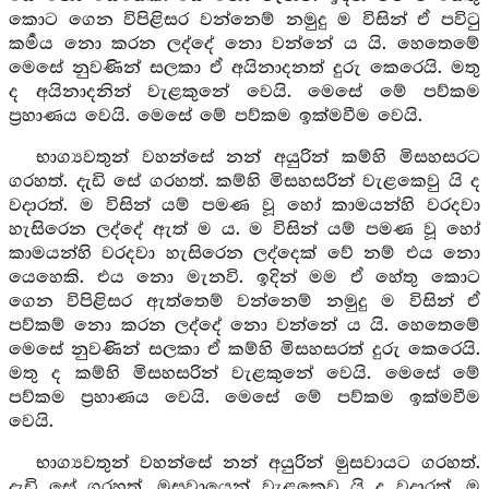
කොට ගෙන විපිළිසර වන්නෙම් නමුදු ම විසින් ඒ පවිටු
කර්‍මය නො කරන ලද්දේ නො වන්නේ ය යි. හෙතෙමේ
මෙසේ නුවණින් සලකා ඒ අයිනාදනත් දුරු කෙරෙයි. මතු
ද අයිනාදනින් වැළකුනේ වෙයි. මෙසේ මේ පව්කම
ප්‍රහාණය වෙයි. මෙසේ මේ පව්කම ඉක්මවීම වෙයි.
භාග්‍යවතුන් වහන්සේ නන් අයුරින් කම්හි මිසහසරට
ගරහත්. දැඩි සේ ගරහත්. කම්හි මිසහසරින් වැළකෙවු යි ද
වදාරත්. ම විසින් යම් පමණ වූ හෝ කාමයන්හි වරදවා
හැසිරෙන ලද්දේ ඇත් ම ය. ම විසින් යම් පමණ වූ හෝ
කාමයන්හි වරදවා හැසිරෙන ලද්දෙක් වේ නම් එය නො
යෙහෙකි. එය නො මැනවි. ඉදින් මම ඒ හේතු කොට
ගෙන විපිළිසර ඇත්තෙම් වන්නෙම් නමුදු ම විසින් ඒ
පව්කම් නො කරන ලද්දේ නො වන්නේ ය යි. හෙතෙමේ
මෙසේ නුවණින් සලකා ඒ කම්හි මිසහසරත් දුරු කෙරෙයි.
මතු ද කම්හි මිසහසරින් වැළකුනේ වෙයි. මෙසේ මේ
පව්කම ප්‍රහාණය වෙයි. මෙසේ මේ පව්කම ඉක්මවීම
වෙයි.
භාග්‍යවතුන් වහන්සේ නන් අයුරින් මුසවායට ගරහත්.
දැඩි සේ ගරහත්. මුසවායෙන් වැළකෙවු යි ද වදාරත්. ම