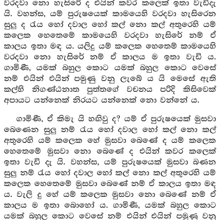
වරදවා නො හැසිරේ ද එයින් කවර කලෙක් ඉතා වැඩිදැ
යි. වහන්ස, යම් පුරුෂයෙක් කාමයෙහි වරදවා හැසිරෙන
සුලු ද රැය හෝ දවාල හෝ කල් නො කල් අතුරෙහි යම්
කලෙක හෙතෙමේ කාමයෙහි වරදවා හැසිරේ නම් ඒ
කාලය ඉතා මඳ ය. යලිදු යම් කලෙක හෙතෙම් කාමයෙහි
වරදවා නො හැසිරේ නම් ඒ කාලය ම ඉතා වැඩි ය.
ගාමිණී, යමක් බහුල කොට යමක් බහුල කොට වෙසේ
නම් එයින් එයින් පමුණු වනු ලැබේ ය යි මෙසේ ඇති
කල්හි නිගණ්ඨනාත පුත්තගේ වචනය පරිදි කිසිවෙක්
අපායට යන්නෙක් නිරයට යන්නෙක් නො වන්නේ ය.
ගාමිණී, ඒ කිමැ යි හඟිවු ද? යම් ඒ පුරුෂයෙක් මුසවා
බෙණෙන සුලු නම් රැය හෝ දවාල හෝ කල් නො කල්
අතුරෙහි යම් කලෙක හේ මුසවා බෙණේ ද යම් කලෙක
හෙතෙමේ මුසවා නො බෙණේ ද එයින් කවර කලෙක්
ඉතා වැඩි දැ යි. වහන්ස, යම් පුරුෂයෙක් මුසවා බණන
සුලු නම් රැය හෝ දවාල හෝ කල් නො කල් අතුරෙහි යම්
කලෙක හෙතෙමේ මුසවා බෙණේ නම් ඒ කාලය ඉතා මඳ
ය. වැලි දු හේ යම් කලෙක මුසවා නො බෙණේ නම් ඒ
කාලය ම ඉතා බොහෝ ය. ගාමිණී, යමක් බහුල කොට
යමක් බහුල කොට වෙසේ නම් එයින් එයින් පමුණු වනු