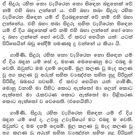
ඒ සිදුරු රහිත නො වැගිරෙන නො සිඳෙන බඳුනෙක් වේ
නම් එහි බහා ලන්නේ ය. එහි බහා තබා සිදුරු රහිත
වැගිරෙන සිඳෙන යම් ඒ දියබඳුනෙක් වේ නම් එහි බහා
ලන්නේය. එහි බහා තබා සිදුරු සහිත වැගිරෙන සිඳෙන
යම් ඒ දිය බඳුනෙක් වේ නම් එහි බහා ලන්නේ හෝ නො
ද බහා ලන්නේ හෝ වෙයි. ඒ කවර හෙයින යත්: යටත්
පිරිසෙයින් බඩු සේදීම් පමණකු දු වන්නේ ය කියා යි.
ගාමිණී, සිදුරු රහිත නො වැගිරෙන නො සිඳෙන යම්
ඒ දිය බඳුන යම් සේ ද, මහණ මෙහෙණහු මට එබඳු ම
වෙති. ඔවුන්ට මම දහම් දෙසමි. මුල කලණ වූ මැද කලණ
වූ අග කලණ වූ අරුත් සහිත ව්‍යඤ්ජන සහිත හුදු පිරිපුන්
පිරිසිදු බඹසර පවසමි. ඒ කවර හෙයින යත්: ගාමිණී,
මොහු වනාහි මා පිහිට කොට ඇත්තෝ මා ලෙන් කොට
ඇත්තෝ මා රැකවරණ කොට ඇත්තෝ මා පිළිසරණ
කොට ඇත්තෝ ව වෙසෙති. (එහෙයිනි.)
ගාමිණී, සිදුරු රහිත වැගිරෙන සිඳෙන යම් ඒ දිය
බඳුන යම් සේ ද, උවසු උවැසියෝ මට එබඳු ම වෙති.
ඔවුන්ට ද මම දහම් දෙසමි. මුල කලණ වූ මැද කලණ වූ
අග කලණ වූ අරුත් සහිත ව්‍යඤ්ජන සහිත හුදු පිරිපුන්