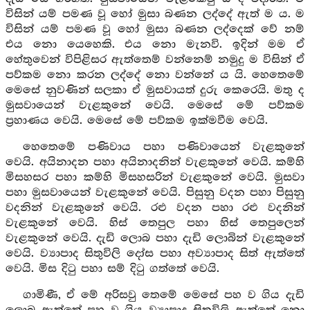
විසින් යම් පමණ වූ හෝ මුසා බණන ලද්දේ ඇත් ම ය. ම
විසින් යම් පමණ වූ හෝ මුසා බණන ලද්දෙක් වේ නම්
එය නො යෙහෙකි. එය නො මැනවි. ඉදින් මම ඒ
හේතුවෙන් විපිළිසර ඇත්තෙම් වන්නෙම් නමුදු ම විසින් ඒ
පව්කම නො කරන ලද්දේ නො වන්නේ ය යි. හෙතෙමේ
මෙසේ නුවණින් සලකා ඒ මුසවායත් දුරු කෙරෙයි. මතු ද
මුසවායෙන් වැළකුනේ වෙයි. මෙසේ මේ පව්කම
ප්‍රහාණය වෙයි. මෙසේ මේ පව්කම ඉක්මවීම වෙයි.
හෙතෙමේ පණිවාය පහා පණිවායෙන් වැළකුනේ
වෙයි. අයිනාදන පහා අයිනාදනින් වැළකුනේ වෙයි. කම්හි
මිසහසර පහා කම්හි මිසහසරින් වැළකුනේ වෙයි. මුසවා
පහා මුසවායෙන් වැළකුනේ වෙයි. පිසුනු වදන පහා පිසුනු
වදනින් වැළකුනේ වෙයි. රළු වදන පහා රළු වදනින්
වැළකුනේ වෙයි. හිස් තෙපුල පහා හිස් තෙපුලෙන්
වැළකුනේ වෙයි. දැඩි ලොබ පහා දැඩි ලොබින් වැළකුනේ
වෙයි. ව්‍යාපාද සිතුවිලි දෝස පහා අව්‍යාපාද සිත් ඇත්තේ
වෙයි. මිස දිටු පහා සම් දිටු ගත්තේ වෙයි.
ගාමිණී, ඒ මේ අරිසවු තෙමේ මෙසේ පහ ව ගිය දැඩි