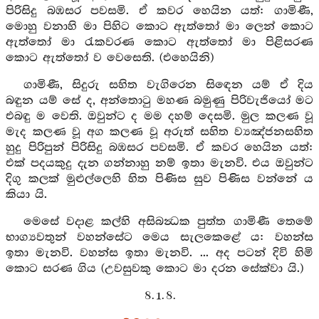
පිරිසිදු බඹසර පවසමි. ඒ කවර හෙයින යත්: ගාමිණී,
මොහු වනාහි මා පිහිට කොට ඇත්තෝ මා ලෙන් කොට
ඇත්තෝ මා රැකවරණ කොට ඇත්තෝ මා පිළිසරණ
කොට ඇත්තෝ ව වෙසෙති. (එහෙයිනි)
ගාමිණී, සිදුරු සහිත වැගිරෙන සිඳෙන යම් ඒ දිය
බඳුන යම් සේ ද, අන්තොටු මහණ බමුණු පිරිවැජියෝ මට
එබඳු ම වෙති. ඔවුන්ට ද මම දහම් දෙසමි. මුල කලණ වූ
මැද කලණ වූ අග කලණ වූ අරුත් සහිත ව්‍යඤ්ජනසහිත
හුදු පිරිපුන් පිරිසිදු බඹසර පවසමි. ඒ කවර හෙයින යත්:
එක් පදයකුදු දැන ගන්නාහු නම් ඉතා මැනවි. එය ඔවුන්ට
දිගු කලක් මුළුල්ලෙහි හිත පිණිස සුව පිණිස වන්නේ ය
කියා යි.
මෙසේ වදාළ කල්හි අසිබන්‍ධක පුත්ත ගාමිණී තෙමේ
භාග්‍යවතුන් වහන්සේට මෙය සැලකෙළේ ය: වහන්ස
ඉතා මැනවි. වහන්ස ඉතා මැනවි. ... අද පටන් දිවි හිමි
කොට සරණ ගිය (උවසුවකු කොට මා දරන සේක්වා යි.)
8. 1. 8.