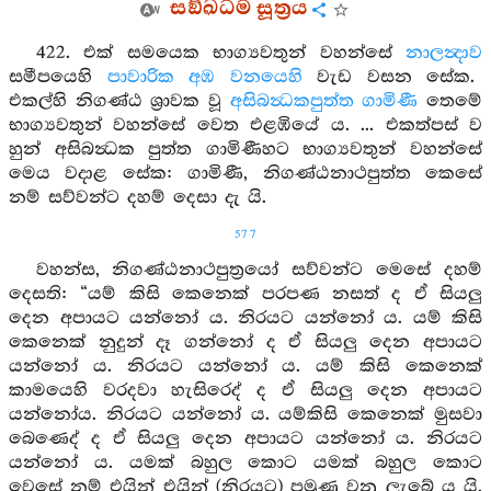
සඞ්ඛධම සූත්‍රය
422. එක් සමයෙක භාග්‍යවතුන් වහන්සේ
නාලන්‍දාව
සමීපයෙහි
පාවාරික අඹ වනයෙහි
වැඩ වසන සේක.
එකල්හි නිගණ්ඨ ශ්‍රාවක වූ
අසිබන්‍ධකපුත්ත ගාමිණී
තෙමේ
භාග්‍යවතුන් වහන්සේ වෙත එළඹියේ ය. ... එකත්පස් ව
හුන් අසිබන්‍ධක පුත්ත ගාමිණීහට භාග්‍යවතුන් වහන්සේ
මෙය වදාළ සේක: ගාමිණී, නිගණ්ඨනාථපුත්ත කෙසේ
නම් සව්වන්ට දහම් දෙසා දැ යි.
577
වහන්ස, නිගණ්ඨනාථපුත්‍රයෝ සව්වන්ට මෙසේ දහම්
දෙසති: “යම් කිසි කෙනෙක් පරපණ නසත් ද ඒ සියලු
දෙන අපායට යන්නෝ ය. නිරයට යන්නෝ ය. යම් කිසි
කෙනෙක් නුදුන් දෑ ගන්නෝ ද ඒ සියලු දෙන අපායට
යන්නෝ ය. නිරයට යන්නෝ ය. යම් කිසි කෙනෙක්
කාමයෙහි වරදවා හැසිරෙද් ද ඒ සියලු දෙන අපායට
යන්නෝය. නිරයට යන්නෝ ය. යම්කිසි කෙනෙක් මුසවා
බෙණෙද් ද ඒ සියලු දෙන අපායට යන්නෝ ය. නිරයට
යන්නෝ ය. යමක් බහුල කොට යමක් බහුල කොට
වෙසේ නම් එයින් එයින් (නිරයට) පමුණු වනු ලැබේ ය යි.