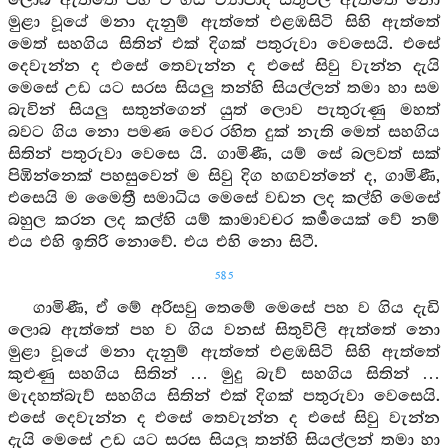
ලොබ ඇත්තේ පහ ව ගිය ව්‍යාපාද සිතුවිලි ඇත්තේ නො
මුළා වූයේ මනා දැනුම් ඇත්තේ එළඹසිටි සිහි ඇත්තේ
මෙත් සහගිය සිතින් එක් දිගක් පතුරුවා වෙසෙයි. එසේ
දෙවැන්න ද එසේ තෙවැන්න ද එසේ සිවු වැන්න දැයි
මෙසේ උඩ යට සරස සියලු තන්හි සියල්ලන් තමා හා සම
බැවින් සියලු සතුන්ගෙන් යුත් ලොව පැතුරුණු මහත්
බවට ගිය නො පමණ වෙර රහිත දුක් නැති මෙත් සහගිය
සිතින් පතුරුවා වෙසෙ යි. ගාමිණී, යම් සේ බලවත් සක්
පිඹින්නෙක් පහසුවෙන් ම සිවු දිග හඟවන්නේ ද, ගාමිණී,
එසෙයි ම මෛත්‍රී සමාධිය මෙසේ වඩන ලද කල්හි මෙසේ
බහුල කරන ලද කල්හි යම් කාමාවචර කර්‍මයෙක් වේ නම්
එය එහි ඉතිරි නොවේ. එය එහි නො සිටී.
585
ගාමිණී, ඒ මේ අරිසවු තෙමේ මෙසේ පහ ව ගිය දැඩි
ලොබ ඇත්තේ පහ ව ගිය වනස් සිතුවිලි ඇත්තේ නො
මුළා වූයේ මනා දැනුම් ඇත්තේ එළඹසිටි සිහි ඇත්තේ
කුළුණු සහගිය සිතින් … මුදු බැව් සහගිය සිතින් …
මැදහත්බැව් සහගිය සිතින් එක් දිගක් පතුරුවා වෙසෙයි.
එසේ දෙවැන්න ද එසේ තෙවැන්න ද එසේ සිවු වැන්න
දැයි මෙසේ උඩ යට සරස සියලු තන්හි සියල්ලන් තමා හා