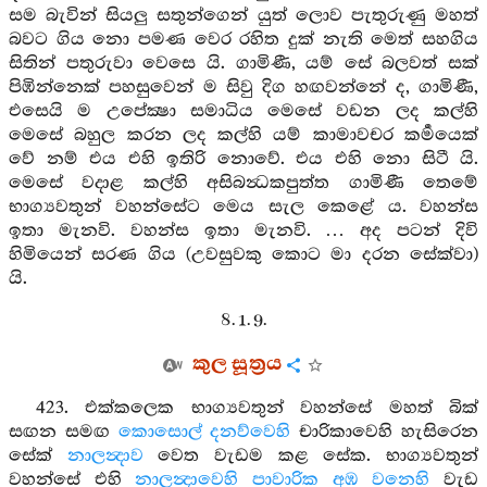
සම බැවින් සියලු සතුන්ගෙන් යුත් ලොව පැතුරුණු මහත්
බවට ගිය නො පමණ වෙර රහිත දුක් නැති මෙත් සහගිය
සිතින් පතුරුවා වෙසෙ යි. ගාමිණී, යම් සේ බලවත් සක්
පිඹින්නෙක් පහසුවෙන් ම සිවු දිග හඟවන්නේ ද, ගාමිණී,
එසෙයි ම උපේක්‍ෂා සමාධිය මෙසේ වඩන ලද කල්හි
මෙසේ බහුල කරන ලද කල්හි යම් කාමාවචර කර්‍මයෙක්
වේ නම් එය එහි ඉතිරි නොවේ. එය එහි නො සිටී යි.
මෙසේ වදාළ කල්හි අසිබන්‍ධකපුත්ත ගාමිණී තෙමේ
භාග්‍යවතුන් වහන්සේට මෙය සැල කෙළේ ය. වහන්ස
ඉතා මැනවි. වහන්ස ඉතා මැනවි. … අද පටන් දිවි
හිමියෙන් සරණ ගිය (උවසුවකු කොට මා දරන සේක්වා)
යි.
8. 1. 9.
කුල සූත්‍රය
423. එක්කලෙක භාග්‍යවතුන් වහන්සේ මහත් බික්
සඟන සමඟ
කොසොල් දනව්වෙහි
චාරිකාවෙහි හැසිරෙන
සේක්
නාලන්‍දාව
වෙත වැඩම කළ සේක. භාග්‍යවතුන්
වහන්සේ එහි
නාලන්‍දාවෙහි
පාවාරික අඹ වනෙහි
වැඩ