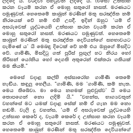
ලද්දේ ය. වරදවා පිහිටුවන ලද්දේ ය. (එසේ) උත්සාහ
කරන වෑයම් කරන ඒ මොහු සතුරෝ නසත්. මරණයට
පමුණුවත්. හෙතෙමේ කාබුන් මරණින් මතු සරඤ්ජිත නම්
නිරයෙක් වේ නම් එහි උපදී. ඉදින් ඔහුට ‘යම් ඒ
අසරුවෙක් යුද්ධයෙහි උත්සාහ කරන වෑයම් කරන ඒ
මොහු සතුරෝ නසත්. මරණයට පමුණුවත්. හෙතෙමේ
කාබුන් මරණින් මතු සරඤ්ජිත දෙවියන්ගේ සහභාවයට
පැමිණේ ය’ යි මෙබඳු දිටෙක් වේ නම් එය ඔහුගේ මිසදිට
වේ. ගාමිණී, මිසදිටු ගත් පුරිස් පුඟුල් හට නිරය හෝ
තිරිසන් යෝනිය හෝ දෙගති අතුරෙන් එක්තරා ගතියක්
මම කියමි.”
මෙසේ වදාළ කල්හි අස්සාරෝහ ගාමිණී තෙමේ
හැඬීය. කඳුලු හෙලීය. “ගාමිණී, මම ‘ගාමිණී, කම් නැත.
මෙය තිබේවා. මා මෙය නහමක් පුළුවුස්ව’ යි මෙය
තොපගෙන් නො ලදිමි යි.” “වහන්ස, භාග්‍යවතුන්
වහන්සේ මට යමක් වදාළ සේක් නම් ඒ ගැන මම නො
හඬමි. වැලි දු වහන්ස, ‘යම් ඒ අසරුවෙක් යුද්ධයෙහි
උත්සාහ කෙරේ ද, වෑයම් කෙරේ ද උත්සාහ කරන වෑයම්
කරන ඒ මොහු සතුරෝ නසත්. මරණයට පමුණුවත්.
හෙතෙමේ කාබුන් මරණින් මතු සරඤ්ජිත දෙවියන්ගේ