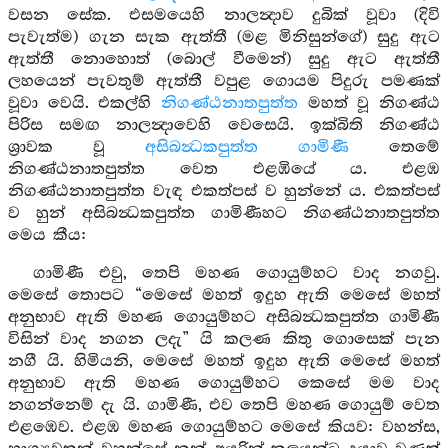
වසන සේක. එසමයෙහි නාලන්‍දාව දුබික් වූවා (දිවි
පැවැත්ම) ගැන සැක ඇත්තී (මළ මිනිසුන්ගේ) සුදු ඇට
ඇත්තී නොහොත් (බොල් වීමෙන්) සුදු ඇට ඇත්තී
ලහයෙන් පැවතුම් ඇත්තී වපුළ ගොයම පිදුරු පමණක්
වූවා වෙයි. එකල්හි
නිගණ්ඨනාතපුත්ත
මහත් වූ නිගණ්ඨ
පිරිස සමඟ නාලන්‍දාවෙහි වෙසෙයි. ඉක්බිති නිගණ්ඨ
ශ්‍රාවක වූ
අසිබන්‍ධකපුත්ත ගාමිණී
තෙමේ
නිගණ්ඨනාතපුත්ත වෙත එළඹියේ ය. එළඹ
නිගණ්ඨනාතපුත්ත වැඳ එකත්පස් ව හුන්නේ ය. එකත්පස්
ව හුන් අසිබන්‍ධකපුත්ත ගාමිණීහට නිගණ්ඨනාතපුත්ත
මෙය කීය:
ගාමිණී එවු, තෙපි මහණ ගොයුම්හට වාද නගවු.
මෙසේ තොපට “මෙසේ මහත් ඉදුහ ඇති මෙසේ මහත්
අනුභාව ඇති මහණ ගොයුම්හට අසිබන්‍ධකපුත්ත ගාමිණී
විසින් වාද නගන ලදැ” යි කලණ කිතු ගොසෙක් පැන
නගී යි. හිමියනි, මෙසේ මහත් ඉදුහ ඇති මෙසේ මහත්
අනුභාව ඇති මහණ ගොයුම්හට කෙසේ මම වාද
නගන්නෙම් දැ යි. ගාමිණී, එව තෙපි මහණ ගොයුම් වෙත
එළඹෙව. එළඹ මහණ ගොයුම්හට මෙසේ කියව: වහන්ස,