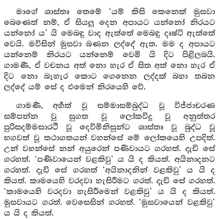
මාගේ ශාස්තෘ තෙමේ ‘යම් කිසි කෙනෙක් මුසවා
බෙණෙත් නම්, ඒ සියලු දෙන අපායට යන්නෝ නිරයට
යන්නෝ ය’ යි මෙබඳු වාද ඇත්තේ මෙබඳු දෘෂ්ටි ඇත්තේ
වෙයි. මවිසින් මුසවා බණන ලද්දේ ඇත. මම ද අපායට
යන්නෙම් නිරයට යන්නෙම් වෙමි යි දිට පිළිලබයි.
ගාමණී, ඒ වචනය අත් නො හැර ඒ සිත අත් නො හැර ඒ
දිට නො බැහැර කොට ගෙනෙන ලද්දක් බහා තබන
ලද්දේ යම් සේ ද එමෙන් නිරයෙහි වේ.
ගාමණී, අර්‍හත් වූ සම්මාසම්බුද්ධ වූ විජ්ජාචරණ
සම්පන්න වූ සුගත වූ ලෝකවිදූ වූ අනුත්තර
පුරිසදම්මසාරථී වූ දෙවිමිනිසුන්ට ශාස්තෘ වූ බුද්ධ වූ
භගවත් වූ තථාගතයන් වහන්සේ මේ ලෝකයෙහි උපදිත්.
උන් වහන්සේ නන් අයුරෙන් පණිවායට ගරහත්. දැඩි සේ
ගරහත්. ‘පණිවායෙන් වළකිවු’ ය යි ද කියත්. අයිනාදනට
ගරහත්. දැඩි සේ ගරහත් ‘අයිනාදනින් වළකිවු’ ය යි ද
කියත්. කාමයෙහි වරදවා හැසිරීමට ගරත්. දැඩි සේ ගරහත්.
‘කාමයෙහි වරදවා හැසිරීමෙන් වළකිවු’ ය යි ද කියත්.
මුසවායට ගරත්. වෙසෙසින් ගරහත්. ‘මුසවායෙන් වළකිවු’
ය යි ද කියත්.