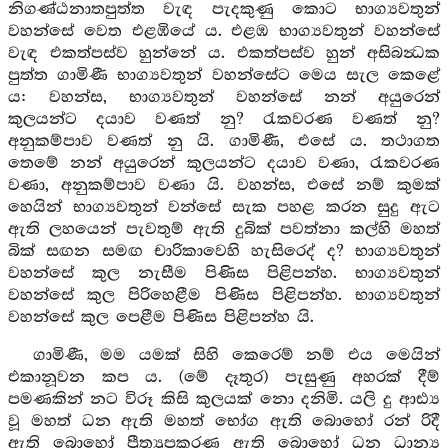
නිගණ්ඨනාතපුත්ත වැඳ පැදකුණු කොට භාග්‍යවතුන්
වහන්සේ වෙත එළඹියේ ය. එළඹ භාග්‍යවතුන් වහන්සේ
වැඳ එකත්පස්ව හුන්නේ ය. එකත්පස්ව හුන් අසිබන්‍ධක
පුත්ත ගාමිණී භාග්‍යවතුන් වහන්සේට මෙය සැල කෙළේ
ය: වහන්ස, භාග්‍යවතුන් වහන්සේ නන් අයුරෙන්
කුලයන්ට දයාව වණත් නු? රැකවරණ වණත් නු?
අනුකම්පාව වණත් නු යි. ගාමිණී, එසේ ය. තථාගත
තෙමේ නන් අයුරෙන් කුලයන්ට දයාව වණා, රැකවරණ
වණා, අනුකම්පාව වණා යි. වහන්ස, එසේ නම් කුමක්
හෙයින් භාග්‍යවතුන් වන්සේ සැක පහළ කරන සුදු ඇට
ඇති ලහයෙන් පැවතුම් ඇති දුබික් පවත්නා කල්හි මහත්
බික් සඟන සමඟ චාරිකාවෙහි හැසිරෙද් ද? භාග්‍යවතුන්
වහන්සේ කුල නැසීම පිණිස පිළිපන්හ. භාග්‍යවතුන්
වහන්සේ කුල පිරිහෙළීම පිණිස පිළිපන්හ. භාග්‍යවතුන්
වහන්සේ කුල පෙළීම පිණිස පිළිපන්හ යි.
ගාමිණී, මම යමක් සිහි කෙරෙම් නම් එය මෙයින්
එකානූවන කප ය. (මේ දෑතුර) පැසුණු අහරක් දීම්
පමණකින් නට විරූ කිසි කුලයක් නො දනිමි. යලි දු ආඪ්‍ය
වූ මහත් ධන ඇති මහත් භෝග ඇති බොහෝ රන් රිදී
ඇති බොහෝ ප්‍රීත්‍යූපකරණ ඇති බොහෝ ධන ධාන්‍ය