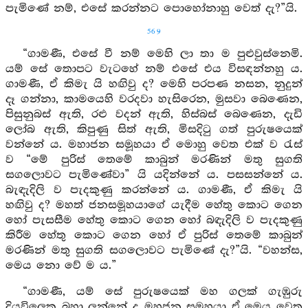
පැමිණේ නම්, එසේ කරන්නට පොහෝනාහු වෙත් දැ?”යි.
569
“ගාමණී, එසේ වී නම් මෙහි ලා තා ම පුළුවුස්නෙමි.
යම් සේ තොපට වැටහේ නම් එසේ එය විසඳන්නහු ය.
ගාමණී, ඒ කිමැ යි හඟිවු ද? මෙහි පරපණ නසන, නුදුන්
දෑ ගන්නා, කාමයෙහි වරදවා හැසිරෙන, මුසවා බෙණෙන,
පිසුනුබස් ඇති, රළු වදන් ඇති, හිස්බස් බෙණෙන, දැඩි
ලෝබ ඇති, කිපුණු සිත් ඇති, මිසදිටු ගත් පුරුෂයෙක්
වන්නේ ය. මහාජන සමූහයා ඒ මොහු වෙත එක් ව රැස්
ව “මේ පුරිස් තෙමේ කාබුන් මරණින් මතු සුගති
සගලොවට පැමිණේවා” යි යදින්නේ ය. පසසන්නේ ය.
බැඳැදිලි ව පැදකුණු කරන්නේ ය. ගාමණී, ඒ කිමැ යි
හඟිවු ද? මහත් ජනසමූහයාගේ යැදීම හේතු කොට ගෙන
හෝ පැසසීම හේතු කොට ගෙන හෝ බඳැදිලි ව පැදකුණු
කිරීම හේතු කොට ගෙන හෝ ඒ පුරිස් තෙමේ කාබුන්
මරණින් මතු සුගති සගලොවට පැමිණේ දැ?”යි. “වහන්ස,
මෙය නො වේ ම ය.”
“ගාමණී, යම් සේ පුරුෂයෙක් මහ ගලක් ගැඹුරු
දියවිලෙක බහා ලන්නේ ද මහජන සමූහයා ඒ මෙය වෙත