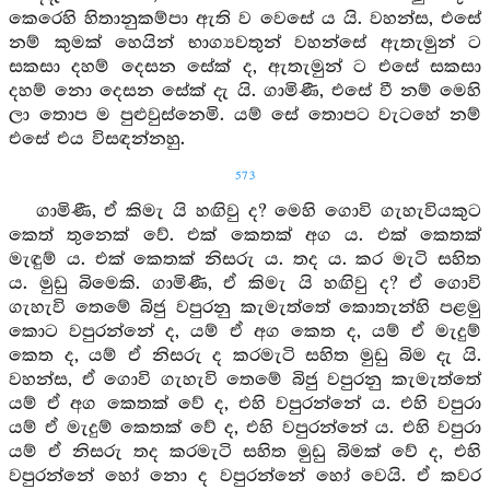
කෙරෙහි හිතානුකම්පා ඇති ව වෙසේ ය යි. වහන්ස, එසේ
නම් කුමක් හෙයින් භාග්‍යවතුන් වහන්සේ ඇතැමුන් ට
සකසා දහම් දෙසන සේක් ද, ඇතැමුන් ට එසේ සකසා
දහම් නො දෙසන සේක් දැ යි. ගාමිණී, එසේ වී නම් මෙහි
ලා තොප ම පුළුවුස්නෙමි. යම් සේ තොපට වැටහේ නම්
එසේ එය විසඳන්නහු.
573
ගාමිණී, ඒ කිමැ යි හඟිවු ද? මෙහි ගොවි ගැහැවියකුට
කෙත් තුනෙක් වේ. එක් කෙතක් අග ය. එක් කෙතක්
මැඳුම් ය. එක් කෙතක් නිසරු ය. තද ය. කර මැටි සහිත
ය. මුඩු බිමෙකි. ගාමිණී, ඒ කිමැ යි හඟිවු ද? ඒ ගොවි
ගැහැවි තෙමේ බිජු වපුරනු කැමැත්තේ කොතැන්හි පළමු
කොට වපුරන්නේ ද, යම් ඒ අග කෙත ද, යම් ඒ මැදුම්
කෙත ද, යම් ඒ නිසරු ද කරමැටි සහිත මුඩු බිම දැ යි.
වහන්ස, ඒ ගොවි ගැහැවි තෙමේ බිජු වපුරනු කැමැත්තේ
යම් ඒ අග කෙතක් වේ ද, එහි වපුරන්නේ ය. එහි වපුරා
යම් ඒ මැදුම් කෙතක් වේ ද, එහි වපුරන්නේ ය. එහි වපුරා
යම් ඒ නිසරු තද කරමැටි සහිත මුඩු බිමක් වේ ද, එහි
වපුරන්නේ හෝ නො ද වපුරන්නේ හෝ වෙයි. ඒ කවර