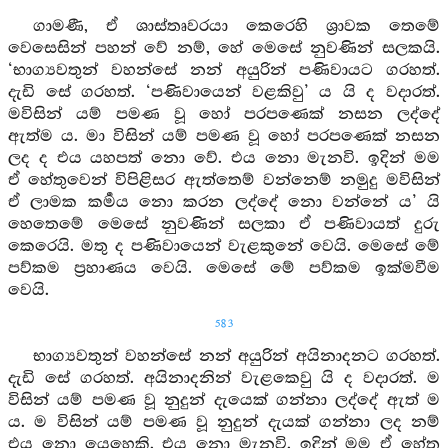
ගාමණී, ඒ ශාස්තෘවරයා කෙරෙහි ශ්‍රාවක තෙමේ
වෙසෙසින් පහන් වේ නම්, හේ මෙසේ නුවණින් සලකයි.
‘භාග්‍යවතුන් වහන්සේ නන් අයුරින් පණිවායට ගරහත්.
දැඩි සේ ගරහත්. ‘පණිවායෙන් වළකිවු’ ය යි ද වදාරත්.
මවිසින් යම් පමණ වූ හෝ පරපණෙක් නසන ලද්දේ
ඇත්ම ය. මා විසින් යම් පමණ වූ හෝ පරපණෙක් නසන
ලද ද එය යහපත් නො වේ. එය නො මැනවි. ඉදින් මම
ඒ හේතුවෙන් විපිළිසර ඇත්තෙම් වන්නෙම් නමුදු මවිසින්
ඒ ලාමක කර්‍මය නො කරන ලද්දේ නො වන්නේ ය’ යි
හෙතෙමේ මෙසේ නුවණින් සලකා ඒ පණිවායත් දුරු
කෙරෙයි. මතු ද පණිවායෙන් වැළකුනේ වෙයි. මෙසේ මේ
පව්කම ප්‍රහාණය වෙයි. මෙසේ මේ පව්කම ඉක්මවීම
වෙයි.
583
භාග්‍යවතුන් වහන්සේ නන් අයුරින් අයිනාදනට ගරහත්.
දැඩි සේ ගරහත්. අයිනාදනින් වැළකෙවු යි ද වදාරත්. ම
විසින් යම් පමණ වූ නුදුන් දැයෙක් ගන්නා ලද්දේ ඇත් ම
ය. ම විසින් යම් පමණ වූ නුදුන් දැයක් ගන්නා ලද නම්
එය නො යෙහෙකි. එය නො මැනවි. ඉදින් මම ඒ හේතු