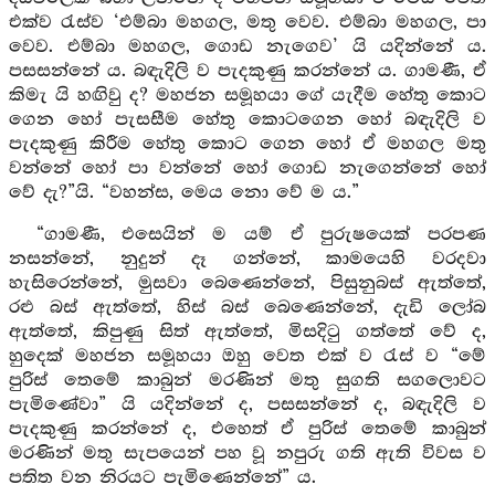
එක්ව රැස්ව ‘එම්බා මහගල, මතු වෙව. එම්බා මහගල, පා
වෙව. එම්බා මහගල, ගොඩ නැගෙව’ යි යදින්නේ ය.
පසසන්නේ ය. බඳැදිලි ව පැදකුණු කරන්නේ ය. ගාමණී, ඒ
කිමැ යි හඟිවු ද? මහජන සමූහයා ගේ යැදීම හේතු කොට
ගෙන හෝ පැසසීම හේතු කොටගෙන හෝ බඳැදිලි ව
පැදකුණු කිරීම හේතු කොට ගෙන හෝ ඒ මහගල මතු
වන්නේ හෝ පා වන්නේ හෝ ගොඩ නැගෙන්නේ හෝ
වේ දැ?”යි. “වහන්ස, මෙය නො වේ ම ය.”
“ගාමණී, එසෙයින් ම යම් ඒ පුරුෂයෙක් පරපණ
නසන්නේ, නුදුන් දෑ ගන්නේ, කාමයෙහි වරදවා
හැසිරෙන්නේ, මුසවා බෙණෙන්නේ, පිසුනුබස් ඇත්තේ,
රළු බස් ඇත්තේ, හිස් බස් බෙණෙන්නේ, දැඩි ලෝබ
ඇත්තේ, කිපුණු සිත් ඇත්තේ, මිසදිටු ගත්තේ වේ ද,
හුදෙක් මහජන සමූහයා ඔහු වෙත එක් ව රැස් ව “මේ
පුරිස් තෙමේ කාබුන් මරණින් මතු සුගති සගලොවට
පැමිණේවා” යි යදින්නේ ද, පසසන්නේ ද, බඳැදිලි ව
පැදකුණු කරන්නේ ද, එහෙත් ඒ පුරිස් තෙමේ කාබුන්
මරණින් මතු සැපයෙන් පහ වූ නපුරු ගති ඇති විවස ව
පතිත වන නිරයට පැමිණෙන්නේ” ය.