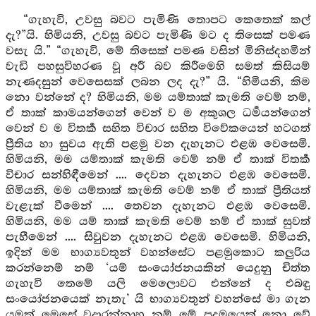
“ගැහැවි, උවසු බවට පැමිණි තොපට කෙතෙක් කල්
දැ?”යි. හිමියනි, උවසු බවට පැමිණි මට ද තිසෙක් පමණ
වසැ යි.” “ගැහැවි, මේ තිසෙක් පමණ වසින් මිනිස්දහමින්
වැඩි පහසුවිහරණ වූ අරී බව කිරීමෙහි සමත් කිසියම්
නැණදසුන් වෙසෙසක් ලබන ලද දැ?” යි. “හිමියනි, කිම
නො වන්නේ ද? හිමියනි, මම යම්තාක් කැමති වෙම් නම්,
ඒ තාක් කාමයන්ගෙන් වෙන් ව ම අකුශල ධර්‍මයන්ගෙන්
වෙන් ව ම විතර්‍ක සහිත විචාර සහිත විවේකයෙන් හටගත්
ප්‍රීතිය හා සුවය ඇති පළමු වන දැහැනට එළඹ වෙසෙමි.
හිමියනි, මම යම්තාක් කැමති වෙම් නම් ඒ තාක් විතර්‍ක
විචාර සන්හිඳීමෙන් .... දෙවන දැහැනට එළඹ වෙසෙමි.
හිමියනි, මම යම්තාක් කැමති වෙම් නම් ඒ තාක් ප්‍රීතියත්
වැළැක් වීමෙන් .... තෙවන දැහැනට එළඹ වෙසෙමි.
හිමියනි, මම යම් තාක් කැමති වෙම් නම් ඒ තාක් සුවත්
පැහීමෙන් .... සිවුවන දැහැනට එළඹ වෙසෙමි. හිමියනි,
ඉදින් මම භාග්‍යවතුන් වහන්සේට පළමුකොට කලුරිය
කරන්නෙම් නම් ‘යම් සංයෝජනයකින් යෙදුනු චිත්ත
ගැහැවි තෙමේ යලි මෙලොවට එන්නේ ද එබඳු
සංයෝජනයෙක් නැතැ’ යි භාග්‍යවතුන් වහන්සේ මා ගැන
යමක් මෙසේ වදාරන්නාහු නම් මේ පුදුමයෙක් නො වේ