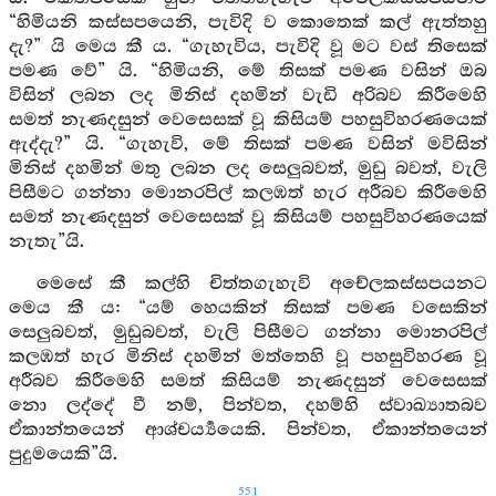
“හිමියනි කස්සපයෙනි, පැවිදි ව කොතෙක් කල් ඇත්තහු
දැ?” යි මෙය කී ය. “ගැහැවිය, පැවිදි වූ මට වස් තිසෙක්
පමණ වේ” යි. “හිමියනි, මේ තිසක් පමණ වසින් ඔබ
විසින් ලබන ලද මිනිස් දහමින් වැඩි අරිබව කිරීමෙහි
සමත් නැණදසුන් වෙසෙසක් වූ කිසියම් පහසුවිහරණයෙක්
ඇද්දැ?” යි. “ගැහැවි, මේ තිසක් පමණ වසින් මවිසින්
මිනිස් දහමින් මතු ලබන ලද සෙලුබවත්, මුඩු බවත්, වැලි
පිසීමට ගන්නා මොනරපිල් කලඹත් හැර අරීබව කිරීමෙහි
සමත් නැණදසුන් වෙසෙසක් වූ කිසියම් පහසුවිහරණයෙක්
නැතැ”යි.
මෙසේ කී කල්හි චිත්තගැහැවි අචේලකස්සපයනට
මෙය කී ය: “යම් හෙයකින් තිසක් පමණ වසෙකින්
සෙලුබවත්, මුඩුබවත්, වැලි පිසීමට ගන්නා මොනරපිල්
කලඹත් හැර මිනිස් දහමින් මත්තෙහි වූ පහසුවිහරණ වූ
අරීබව කිරීමෙහි සමත් කිසියම් නැණදසුන් වෙසෙසක්
නො ලද්දේ වී නම්, පින්වත, දහම්හි ස්වාඛ්‍යාතබව
ඒකාන්තයෙන් ආශ්චර්‍ය්‍යයෙකි. පින්වත, ඒකාන්තයෙන්
පුදුමයෙකි”යි.
551