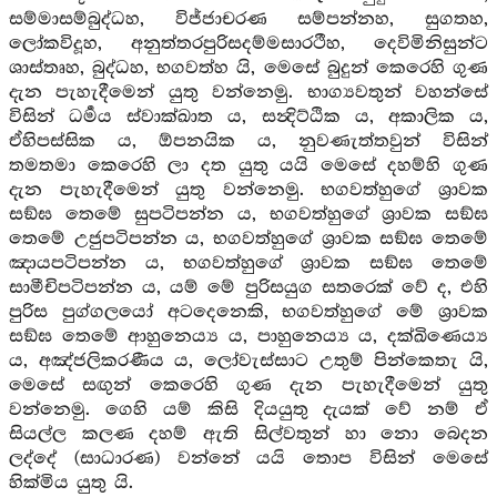
සම්මාසම්බුද්ධහ, විජ්ජාචරණ සම්පන්නහ, සුගතහ,
ලෝකවිදූහ, අනුත්තරපුරිසදම්මසාරථීහ, දෙවිමිනිසුන්ට
ශාස්තෘහ, බුද්ධහ, භගවත්හ යි, මෙසේ බුදුන් කෙරෙහි ගුණ
දැන පැහැදීමෙන් යුතු වන්නෙමු. භාග්‍යවතුන් වහන්සේ
විසින් ධර්‍මය ස්වාක්ඛාත ය, සන්‍දිට්ඨික ය, අකාලික ය,
ඒහිපස්සික ය, ඕපනයික ය, නුවණැත්තවුන් විසින්
තමතමා කෙරෙහි ලා දත යුතු යයි මෙසේ දහම්හි ගුණ
දැන පැහැදීමෙන් යුතු වන්නෙමු. භගවත්හුගේ ශ්‍රාවක
සඞ්ඝ තෙමේ සුපටිපන්න ය, භගවත්හුගේ ශ්‍රාවක සඞ්ඝ
තෙමේ උජුපටිපන්න ය, භගවත්හුගේ ශ්‍රාවක සඞ්ඝ තෙමේ
ඤායපටිපන්න ය, භගවත්හුගේ ශ්‍රාවක සඞ්ඝ තෙමේ
සාමීචිපටිපන්න ය, යම් මේ පුරිසයුග සතරෙක් වේ ද, එහි
පුරිස පුග්ගලයෝ අටදෙනෙකි, භගවත්හුගේ මේ ශ්‍රාවක
සඞ්ඝ තෙමේ ආහුනෙය්‍ය ය, පාහුනෙය්‍ය ය, දක්ඛිණෙය්‍ය
ය, අඤ්ජලිකරණීය ය, ලෝවැස්සාට උතුම් පින්කෙතැ යි,
මෙසේ සඟුන් කෙරෙහි ගුණ දැන පැහැදීමෙන් යුතු
වන්නෙමු. ගෙහි යම් කිසි දියයුතු දැයක් වේ නම් ඒ
සියල්ල කලණ දහම් ඇති සිල්වතුන් හා නො බෙදන
ලද්දේ (සාධාරණ) වන්නේ යයි තොප විසින් මෙසේ
හික්මිය යුතු යි.