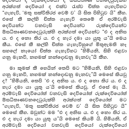
දෙවියෝ ද රුක්දෙවියෝ ද ඔසධිතෘණ වනදෙටුරුක්හි
අරක්ගත් දෙවියෝ ද එක්ව රැස්ව චිත්ත ගැහැවිහට
“ගැහැවි, ‘මතු සක්විතිරජ වෙම් ව’ යි සිත පිහිටුව යි” කීහ.
එසේ කී කල්හි චිත්ත ගැහැවි තෙමේ ඒ අරම්වැසි
දෙවියන්ට වනවැසි දෙවියන්ට රුක්දෙවියන්ට
ඕසධිතෘණවනදෙටුරුක්හි අරක්ගත් දෙවියන්ට “එ ද අනිස
ය. එ ද නො තිර ය. එ ද හැර දමා යා යුතු ය”යි මෙය
කීය. එසේ කී කල්හි චිත්ත ගැහැවිහුගේ මිතුඇමති නෑ
සහලේ නෑයෝ චිත්ත ගැහැවිහට “හිමියනි, සිහි එළවා
ගනු මැනවි, නහමක් නන්දොඩනු මැනවැ”යි කීහ.
මා කුමක් කී හෙයින් තෙපි මට “හිමියනි, සිහි එළවා
ගනු මැනවි, නහමක් නන්දොඩනු මැනවැ”යි මෙසේ කියවු
ද? “හිමියනි, තෙපි ‘එ ද අනිස ය. එ ද නො තිර ය. එ ද
හැර දමා යා යුතු ය’යි මෙසේ කියවු. ඒ එසේ මැ යි.
අරම්වැසි දෙවියෝත් වනවැසි දෙවියෝත් රුක්දෙවියෝත්
ඕසධිතෘණවනදෙටුරුක්හි අරක්ගත් දෙවියෝත් මට
“ගැහැවි, ‘මතු සක්විතිරජ වෙම් ව’ යි සිත පිහිටුව යි”
මෙසේ කීහ. ඔවුන්ට මම “එ ද අනිස ය. එ ද නො තිර ය.
එ ද හැර දමා යා යුතු ය”යි මෙසේ කියමි යි. හිමියනි, ඒ
අරම්වැසි දෙවියෝ වනවැසි දෙවියෝ රුක්දෙවියෝ