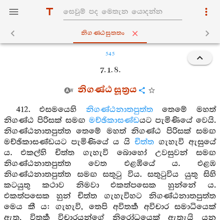
නිගණ‍්ඨසුත‍්තං
545
7. 1. 8.
නිගණ්ඨ සූත්‍රය
412. එසමයෙහි
නිගණ්ඨනාතපුත්ත
තෙමේ මහත්
නිගණ්ඨ පිරිසක් සමඟ
මච්ඡිකාසණ්ඩ
යට පැමිණියේ වෙයි.
නිගණ්ඨනාතපුත්ත තෙමේ මහත් නිගණ්ඨ පිරිසක් සමඟ
මච්ඡිකාසණ්ඩයට පැමිණියේ ය යි
චිත්ත
ගැහැවි ඇසුයේ
ය. එකල්හි චිත්ත ගැහැවි බොහෝ උවසුවන් සමඟ
නිගණ්ඨනාතපුත්ත වෙත එළඹියේ ය. එළඹ
නිගණ්ඨනාතපුත්ත සමඟ සතුටු විය. සතුටුවිය යුතු සිහි
කටයුතු කථාව නිමවා එකත්පසෙක හුන්නේ ය.
එකත්පසෙක හුන් චිත්ත ගැහැවිහට නිගණ්ඨනාතපුත්ත
මෙය කී ය: ගැහැවි, තෙපි අවිතර්‍ක අවිචාර සමාධියෙක්
ඇත, විතර්‍ක විචාරයන්ගේ නිරෝධයෙක් ඇතැයි යන