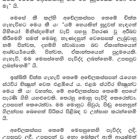
මැ” යි.
මෙසේ කී කල්හි අචේලකස්සප තෙමේ චිත්ත
ගැහැවිහට මෙය කී ය: “යම් හෙයකින් සුදුවත් හැඳගත්
ගිහියෝ මිනිස්දහමින් වැඩි පහසු විහරණ වූ අරීබව
කිරීමෙහි සමත් මෙබඳු නැණදසුන් වෙසෙසක් ලැබුවාහු
නම් පින්වත, දහම්හි ස්වාඛ්‍යාත බව ඒකාන්තයෙන්
ආශ්චර්‍ය්‍යයෙකි. පින්වත, ඒකාන්තයෙන් පුදුමයෙකි.
ගැහැවි, මම මෙසස්නෙහි පැවිද්ද ලබන්නෙමි. උපසපුව
ලබන්නෙමි” යි.
ඉක්බිති චිත්ත ගැහැවි තෙමේ අචේලකස්සපන් රැගෙන
ස්ථවිර භික්‍ෂූන් වෙත එළඹියේ ය. එළඹ ස්ථවිර භික්‍ෂූන්ට
මෙය කී ය: වහන්ස, මේ අචේලකස්සප තෙමේ අපගේ
පැරණි ගිහි යහළුවෙකි. තෙරහු මොහු පැවිදි කෙරෙත්වා.
උපසපන් කෙරෙත්වා. මම මොහුට සිවුරු පිඬු සෙනසුන්
ගිලන්පස බෙහෙත් පිරිකර පිළිබඳ ව උත්සාහ කරන්නෙමි
යි.
අචේලකස්සප තෙමේ මෙසසුනෙහි පැවිද්ද ලදි.
උපසපුව ලදී. උපසපන් වූ නො බෝකල් ඇති ආයුෂ්මත්