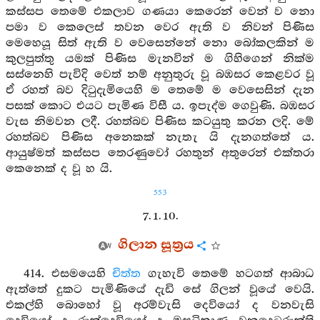
කස්සප තෙමේ එකලාව ගණයා කෙරෙන් වෙන් ව නො
පමා ව කෙලෙස් තවන වෙර ඇති ව නිවන් පිණිස
මෙහෙයූ සිත් ඇති ව වෙසෙන්නේ නො බෝකලකින් ම
කුලපුත්තු යමක් පිණිස මැනවින් ම ගිහිගෙන් නික්ම
සස්නෙහි පැවිදි වෙත් නම් අනුතුරු වූ බඹසර කෙළවර වූ
ඒ රහත් බව දිටුදැමියෙහි ම තෙමේ ම වෙසෙසින් දැන
පසක් කොට එයට පැමිණ විසී ය. ඉපැද්ම ගෙවුණි. බඹසර
වැස නිමවන ලදී. රහත්බව පිණිස කටයුතු කරන ලදි. මේ
රහත්බව පිණිස අනෙකක් නැතැ යි දැනගත්තේ ය.
ආයුෂ්මත් කස්සප තෙරණුවෝ රහතුන් අතුරෙන් එක්තරා
කෙනෙක් ද වූ හ යි.
553
7. 1. 10.
ගිලාන සූත්‍රය
414. එසමයෙහි
චිත්ත
ගැහැවි තෙමේ හටගත් ආබාධ
ඇත්තේ දුකට පැමිණියේ දැඩි සේ ගිලන් වූයේ වෙයි.
එකල්හි බොහෝ වූ අරම්වැසි දෙවියෝ ද වනවැසි