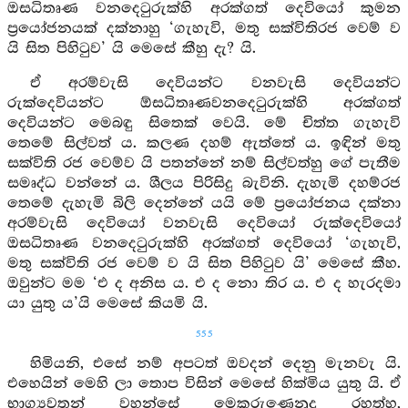
ඔසධිතෘණ වනදෙටුරුක්හි අරක්ගත් දෙවියෝ කුමන
ප්‍රයෝජනයක් දක්නාහු ‘ගැහැවි, මතු සක්විතිරජ වෙම් ව
යි සිත පිහිටුව’ යි මෙසේ කීහු දැ? යි.
ඒ අරම්වැසි දෙවියන්ට වනවැසි දෙවියන්ට
රුක්දෙවියන්ට ඕසධිතෘණවනදෙටුරුක්හි අරක්ගත්
දෙවියන්ට මෙබඳු සිතෙක් වෙයි. මේ චිත්ත ගැහැවි
තෙමේ සිල්වත් ය. කලණ දහම් ඇත්තේ ය. ඉඳින් මතු
සක්විති රජ වෙම්ව යි පතන්නේ නම් සිල්වත්හු ගේ පැතීම
සමෘද්ධ වන්නේ ය. ශීලය පිරිසිදු බැවිනි. දැහැමි දහම්රජ
තෙමේ දැහැමි බිලි දෙන්නේ යයි මේ ප්‍රයෝජනය දක්නා
අරම්වැසි දෙවියෝ වනවැසි දෙවියෝ රුක්දෙවියෝ
ඔසධිතෘණ වනදෙටුරුක්හි අරක්ගත් දෙවියෝ ‘ගැහැවි,
මතු සක්විති රජ වෙම් ව යි සිත පිහිටුව යි’ මෙසේ කීහ.
ඔවුන්ට මම ‘එ ද අනිස ය. එ ද නො තිර ය. එ ද හැරදමා
යා යුතු ය’යි මෙසේ කියමි යි.
555
හිමියනි, එසේ නම් අපටත් ඔවදන් දෙනු මැනවැ යි.
එහෙයින් මෙහි ලා තොප විසින් මෙසේ හික්මිය යුතු යි. ඒ
භාග්‍යවතුන් වහන්සේ මෙකරුණෙනුදු රහත්හ,