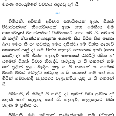
මහණ ගොයුම්ගේ වචනය අදහවු දැ? යි.
547
හිමියනි, අවිතර්‍ක අවිචාර සමාධියෙක් ඇත, විතර්‍ක
විචාරයන්ගේ නිරෝධයෙක් ඇත යන මෙහිලා මම
භාග්‍යවතුන් වහන්සේගේ විශ්වාසයට නො යමි යි. මෙසේ
කී කල්හි නිගණ්ඨනාතපුත්ත තෙමේ සිය පිරිස හිස ඔසවා
බලා මෙය කී ය: භවත්හු මෙය දකිත්වා මේ චිත්ත ගැහැවි
කෙතෙක් ඍජු ද? මේ චිත්ත ගැහැවි කෙතෙක් අසට (නො
කපටි) ද? මේ චිත්ත ගැහැවි කෙතෙක් රැවටිලි රහිත ද?
යමෙක් විතර්‍ක විචාර නිරුද්ධ කටයුතු ය යි හඟනේ නම්
හේ දැලින් සුළං බැඳිය යුතු ය යි හඟනේ ය. යමෙක්
විතර්‍ක විචාර නිරුද්ධ කටයුතු ය යි හඟනේ නම් හේ සිය
මිටින් ගඞ්ගානදී සැඩපහර වැළැක්විය යුතු ය යි හඟනේ
යි.
හිමියනි, ඒ කිමැ? යි හඟිවු ද? කුමක් වඩා ප්‍රණීත ද?
නැණ හෝ සැදැහැ හෝ යි. ගැහැවි, සැදැහැයට වඩා
නැණ ම ප්‍රණීත ය.
හිමියනි, මම යම්තාක් කැමැත්තෙම් නම් (ඒතාක්)