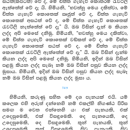
සඨත්(කපටත්) වේ ද, මේ චිත්ත ගැහැවි කොතරම් රැවටිලි
ඇත්තේත් වේ දැ යි. හිමියනි, “භවත්හු මෙය දකිත්වා, මේ
චිත්ත ගැහැවි කොතෙක් ඍජුත් වේ ද, චිත්ත ගැහැවි
කොතෙක් අසඨත් වේ ද, මේ චිත්ත ගැහැවි කොතෙක්
රැවටිලි නැත්තේත් වේ දැ” යි. ඔබ විසින් දැන් ම කියන
ලද්ද අපි මෙසේ දනිමු. හිමියනි, “භවත්හු මෙය දකිත්වා,
මේ චිත්ත ගැහැවි කොතෙක් වඞ්කත් වේ ද, මේ චිත්ත
ගැහැවි කොතෙක් සඨත් වේ ද, මේ චිත්ත ගැහැවි
කොතෙක් රැවටිලි ඇත්තේත් වේ දැ” යි. ඔබ විසින් දැන්ම
කියන ලද්ද අපි මෙසේ දනිමු. හිමියනි, ඉදින් ඔබ විසින්
පළමු කියන ලද්ද සැබෑ නම් ඔබ විසින් පසුව කියන ලද්ද
මුසාය. හිමියනි, ඉදින් ඔබ විසින් පසුව කියන ලද්ද සැබෑ
නම් ඔබ විසින් පළමු කියන ලද්ද මුසා ය.
549
හිමියනි, කරුණු සහිත මේ දශ පැනයක් එයි. යම්
කලෙක එහි අරුත් දන්නෙහි නම් එකල්හි නිගණ්ඨ පිරිස
සමඟ ම වෙත එන්නෙහි ය: එක් පැනයකි, එක්
උදෙසුමෙකි, එක් විසඳුමෙකි. දෙ පැනයෙකි, දෙ
උදෙසුමෙකි, දෙ විසඳුමෙකි. තුන් පැනයකි, තුන්
උදෙසුමෙකි, තුන් විසඳුමෙකි. සිවු පැනයකි, සිවු