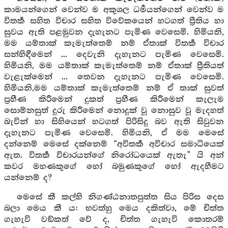
කාමයන්ගෙන් වෙන්ව ම අකුශල ධර්‍මයන්ගෙන් වෙන්ව ම
විතර්‍ක සහිත විචාර සහිත විවේකයෙන් හටගත් ප්‍රීතිය හා
සුවය ඇති පළමුවන දැහැනට පැමිණ වෙසෙමි. හිමියනි,
මම යම්තාක් කැමැත්තෙම් නම් ඒතාක් විතර්‍ක විචාර
සන්හිඳීමෙන් ... දෙවැනි දැහැනට පැමිණ වෙසෙමි.
හිමියනි, මම යම්තාක් කැමැත්තෙම් නම් ඒතාක් ප්‍රීතියත්
වැළැක්මෙන් ... තෙවන දැහැනට පැමිණ වෙසෙමි.
හිමියනි,මම යම්තාක් කැමැත්තෙම් නම් ඒ තාක් සුවත්
ප්‍රහීණ කිරීමෙන් දුකත් ප්‍රහීණ කිරීමෙන් කැලැම
සොම්නසුත් දුරු කිරීමෙන් නොදුක් වූ නොසුව වූ මැදහත්
බැවින් හා සිහියෙන් හටගත් පිරිසිදු බව ඇති සිවුවන
දැහැනට පැමිණ වෙසෙමි. හිමියනි, ඒ මම මෙසේ
දන්නෙම් මෙසේ දක්නෙම් “අවිතර්‍ක අවිචාර සමාධියෙක්
ඇත. විතර්‍ක විචාරයන්ගේ නිරෝධයෙක් ඇතැ” යි අන්
කවර මහණකුගේ හෝ බමුණකුගේ හෝ ඇදහීමට
යන්නෙම් ද?
මෙසේ කී කල්හි නිගණ්ඨනාතපුත්ත සිය පිරිස දෙස
බලා මෙය කී ය: භවත්හු මෙය දකිත්වා, මේ චිත්ත
ගැහැවි වඞ්කත් වේ ද, චිත්ත ගැහැවි කොතරම්