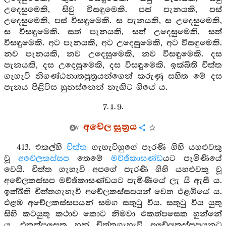
උදෙසුමෙකි, සිවු විසඳුමෙකි. පස් පැනයකි, පස්
උදෙසුමෙකි, පස් විසඳුමෙකි. ස පැනයකි, ස උදෙසුමෙකි,
ස විසඳුමෙකි. සත් පැනයකි, සත් උදෙසුමෙකි, සත්
විසඳුමෙකි. අට පැනයකි, අට උදෙසුමෙකි, අට විසඳුමෙකි.
නව පැනයකි, නව උදෙසුමෙකි, නව විසඳුමෙකි. දස
පැනයකි, දස උදෙසුමෙකි, දස විසඳුමෙකි. ඉක්බිති චිත්ත
ගැහැවි නිගණ්ඨනාතපුත්‍රයන්ගෙන් කරුණු සහිත මේ දස
පැනය පිළිවිස හුනස්නෙන් නැඟිට ගියේ ය.
7. 1. 9.
අචේල සූත්‍රය
413. එකල්හි
චිත්ත
ගැහැවිහුගේ පැරණි ගිහි යහළුවකු
වූ
අචේලකස්සප
තෙමේ
මච්ඡිකාසණ්ඩ
යට පැමිණියේ
වෙයි. චිත්ත ගැහැවි අපගේ පැරණි ගිහි යහළුවකු වූ
අචේලකස්සප මච්ඡිකාසණ්ඩයට පැමිණියේ ලැ යි ඇසී ය.
ඉක්බිති චිත්තගැහැවි අචේලකස්සපයන් වෙත එළඹියේ ය.
එළඹ අචේලකස්සපයන් සමග සතුටු විය. සතුටු විය යුතු
සිහි කටයුතු කථාව කොට නිමවා එකත්පසෙක හුන්නේ
ය. එකත්පසෙක හුන් චිත්තගැහැවි අචේලකස්සපයනට