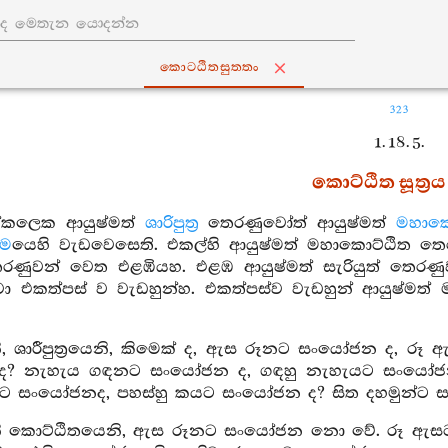
කොට‍්ඨිතසුත‍්තං
323
1. 18. 5.
කොට්ඨිත සූත්‍රය
ක්කලෙක ආයුෂ්මත්
ශාරිපුත්‍ර
තෙරණුවෝත් ආයුෂ්මත්
මහාකො
ාම
යෙහි වැඩවෙසෙති. එකල්හි ආයුෂ්මත් මහාකොට්ඨිත තෙ
තෙරණුවන් වෙත එළඹියහ. එළඹ ආයුෂ්මත් සැරියුත් තෙරණුව
 එකත්පස් ව වැඩහුන්හ. එකත්පස්ව වැඩහුන් ආයුෂ්මත් 
ි, ශාරීපුත්‍රයෙනි, කිමෙක් ද, ඇස රූනට සංයෝජන ද
? නැහැය ගඳනට සංයෝජන ද, ගඳහු නැහැයට සංයෝජන
 සංයෝජනද, පහස්හු කයට සංයෝජන ද? සිත දහමුන්ට සං
ි කොට්ඨිතයෙනි, ඇස රූනට සංයෝජන නො වේ. රූ ඇසට 