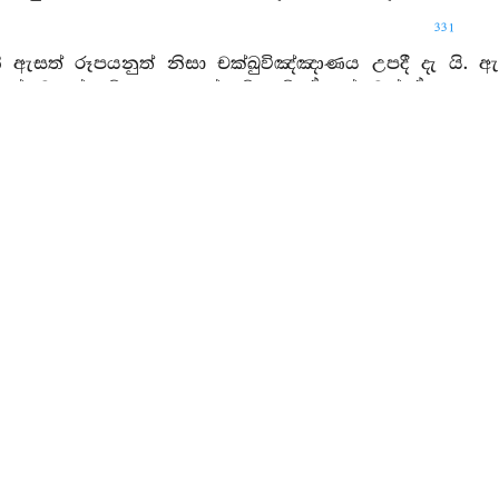
331
ි ඇසත් රූපයනුත් නිසා චක්ඛුවිඤ්ඤාණය උපදී දැ යි. 
හේතුවකුත් යම් ප්‍රත්‍යයකුත් වේ නම් ඒ හේතුවත් ඒ ප්‍රත්‍
න්නේ නම් එකල්හි චක්ඛුවිඤ්ඤාණයෙක් පැනෙන්නේ දැ යි
න් වහන්සේ විසින් මෙසේත් මේ විඤ්ඤාණය අනාත්ම ය” 
 දිවත් රසත් නිසා ජිව්හාවිඤ්ඤාණය උපදී දැ යි. එසේ ය 
ත් යම් ප්‍රත්‍යයකුත් වේ නම් ඒ හේතුවත් ඒ ප්‍රත්‍යයත් සිය
 එකල්හි ජිව්හාවිඤ්ඤාණයෙක් පැනෙන්නේ දැ යි. ඇවැත්න
සින් මෙසේත් මේ විඤ්ඤාණය අනාත්ම යයි මෙය වදාරන ලද
ි “සිතත් දහමුත් නිසා මනෝවිඤ්ඤාණය උපදී දැ”යි. එ
හේතුවකුත් යම් ප්‍රත්‍යයකුත් වේ නම් ඒ හේතුවත් ඒ ප්‍රත්‍
වන්නේ නම් එකල්හි මනෝවිඤ්ඤාණයෙක් පැනෙන්නේ දැ ය
න් වහන්සේ විසින් මෙසේත් මේ විඤ්ඤාණය අනාත්ම ය ය
ි යම්සේ හර කැමති හර සොයන හර සෙවුම කරන පුරුෂයෙ
ති අලුත් නොපීදුනු මහත් කෙසෙල් කඳක් දක්නේ ය. ඒ මෙ