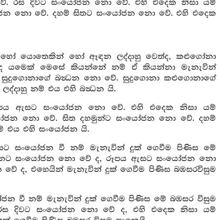
ේ. රස දිවට සංයෝජන නො වේ. එහි එදෙක නිසා යම්
සංයෝජන නො වේ. දහම් සිතට සංයෝජන නො වේ. එහි එදෙක
න් හෝ යොතෙකින් හෝ ඈඳන ලද්දාහු වෙත්ද, කළුගෝනා
 ද යමෙක් මෙසේ කියන්නේ නම් ඒ කියන්නා මැනැවින්
 සුදුගොනාගේ බන්‍ධන නො වේ. සුදුගොනා කළුගොනාගේ
දාහු නම් එය එහි බන්‍ධන යි.
පය ඇසට සංයෝජන නො වේ. එහි එදෙක නිසා යම්
සංයෝජන නො වේ. සිත දහමුන්ට සංයෝජන නො වේ. දහම්
ම් එය එහි සංයෝජන යි.
සංයෝජන වී නම් මැනැවින් දුක් ගෙවීම පිණිස මේ
රූපයනට සංයෝජන නො වේ ද, රූපය ඇසට සංයෝජන නො
 වේ ද, එහෙයින් මැනැවින් දුක් ගෙවීම පිණිස බඹසරවිසුම
වී නම් මැනැවින් දුක් ගෙවීම පිණිස මේ බඹසර විසුම
ස දිවට සංයෝජන නො වේ ද, එහි එදෙක නිසා යම්