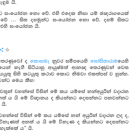
ඳුම යි.
සංයෝජන නො වේ. එහි එදෙක නිසා යම් ඡන්‍දරාගයෙක්
 වේ … සිත දහමුන්ට සංයෝජන නො වේ. දහම් සිතට
 එහි සංයෝජන යි.
ෙරණුවෝ ද
කොසඹෑ
නුවර සමීපයෙහි
ඝෝසිතාරාම
යෙහි
න් නැගී සිටියාහු ආයුෂ්මත් ආනන්‍ද තෙරණුවන් වෙත
ියයුතු සිහි කටයුතු කථාව කොට නිමවා එකත්පස් ව හුන්හ.
ුවන්ට මෙය කීහ:
වතුන් වහන්සේ විසින් මේ කය යම්සේ නන්අයුරින් වදාරන
අනත් ය යි මේ විඥානය ද කියන්නට දෙසන්නට පනවන්නට
යි.
වහන්සේ විසින් මේ කය යම්සේ නන් අයුරින් වදාරන ලද ද,
 විනැණත් අනත් ය යි මේ විනැණ ද කියන්නට දෙසන්නට
ැක්කේ ය” යි.