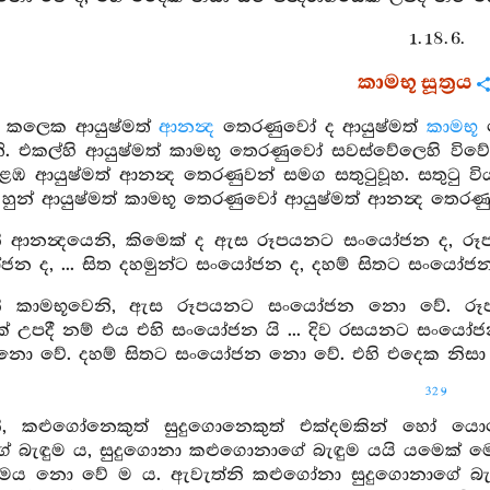
1. 18. 6.
කාමභූ සූත්‍රය
ක් කලෙක ආයුෂ්මත්
ආනන්‍ද
තෙරණුවෝ ද ආයුෂ්මත්
කාමභූ
. එකල්හි ආයුෂ්මත් කාමභූ තෙරණුවෝ සවස්වේලෙහි විවේක
ළඹ ආයුෂ්මත් ආනන්‍ද තෙරණුවන් සමග සතුටුවූහ. සතුටු වි
 හුන් ආයුෂ්මත් කාමභූ තෙරණුවෝ ආයුෂ්මත් ආනන්‍ද තෙරණ
ි ආනන්‍දයෙනි, කිමෙක් ද ඇස රූපයනට සංයෝජන ද, ර
ජන ද, ... සිත දහමුන්ට සංයෝජන ද, දහම් සිතට සංයෝජන 
නි කාමභූවෙනි, ඇස රූපයනට සංයෝජන නො වේ. ර
ෙක් උපදී නම් එය එහි සංයෝජන යි ... දිව රසයනට සංය
 වේ. දහම් සිතට සංයෝජන නො වේ. එහි එදෙක නිසා යම්
329
ි, කළුගෝනෙකුත් සුදුගොනෙකුත් එක්දමකින් හෝ යො
ේ බැඳුම ය, සුදුගොනා කළුගොනාගේ බැඳුම යයි යමෙක් මෙ
මෙය නො වේ ම ය. ඇවැත්නි කළුගෝනා සුදුගොනාගේ බැ