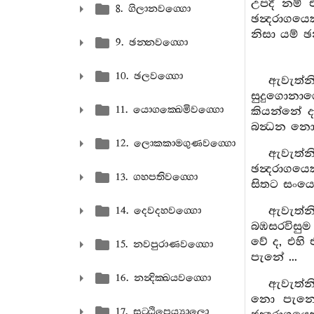
උපදී නම්
8. ගිලානවග‍්ගො
ඡන්‍දරාගය
නිසා යම් ඡ
9. ඡන‍්නවග‍්ගො
10. ඡලවග‍්ගො
ඇවැත්න
සුදුගොනා
11. යොගක‍්ඛෙමිවග‍්ගො
කියන්නේ 
බන්‍ධන නො
12. ලොකකාමගුණවග‍්ගො
ඇවැත්
ඡන්‍දරාග
13. ගහපතිවග‍්ගො
සිතට සංයෝ
ඇවැත්න
14. දෙවදහවග‍්ගො
බඹසරවිසු
වේ ද, එහි 
15. නවපුරාණවග‍්ගො
පැනේ ...
16. නන්‍දික‍්ඛයවග‍්ගො
ඇවැත්න
නො පැනේ.
17. සට‍්ඨිපෙය්‍යාලො