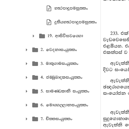
හත්‍ථපාදූපමසුත‍්තං
දුතියහත්‍ථපාදුපමසුත‍්තං
233. එ
19. ආසිවිසවග‍්ගො
වැඩවෙසෙති
එළඹියහ. එ
2. වෙදනාසංයුත‍්තං
එකත්පස් ව
ඇවැත්න
3. මාතුගාමසංයුත‍්තං
දිවට සංයෝ
4. ජම‍්බුඛාදකසංයුත‍්තං
ඇවැත්
ඡන්‍දරාගය
5. සාමණ‍්ඩකානි සංයුත‍්තං
සංයෝජන නො
6. මොග‍්ගල‍්ලානසංයුත‍්තං
ඇවැත්න
සුදුගොනාග
7. චිත‍්තසංයුත‍්තං
ඇවැත්නි 