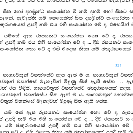
ක් උපදී නම් එය එහි සංයෝජන වේ ද, එහෙයින් මැනැවින් දු
ි සිත හෝ දහමුන්ට සංයෝජන වී නම් දහම් හෝ සිතට සං
පැනේ. ඇවැත්නි යම් හෙයෙකින් සිත දහමුන්ට සංයෝජ
න්‍දරාගයෙක් උපදී නම් එය එහි සංයෝජන වේ ද, එහෙයින් ම
නි යම්සේ ඇස රූපයනට සංයෝජන නො වේ ද, රූපය
ෙක් උපදී නම් එය එහි සංයෝජන වේ ද ... දිව රසයනට 
 සංයෝජන නො වේ ද එහි එදෙක නිසා යම් ඡන්‍දරාගයෙක්
327
 භාග්‍යවතුන් වහන්සේට ඇස ඇත් ම ය. භාග්‍යවතුන් වහන්ස
‍යවතුන් වහන්සේ මැනැවින් මිදුණු සිත් ඇති සේක … ඇවැ
ින් රස විඳිති. භාග්‍යවතුන් වහන්සේට ඡන්‍දරාගයෙක් නැත.
ග්‍යවතුන් වහන්සේට සිත ඇත් ම ය. භාග්‍යවතුන් වහන්සේ ස
යවතුන් වහන්සේ මැනැවින් මිදුණු සිත් ඇති සේක.
නි යම් සේ ඇස රූපයනට සංයෝජන නො වේ ද, රූප
ෙක් උපදී නම් එය එහි සංයෝජන වේ ද ... දිව රසයන
ා යම් ඡන්‍දරාගයෙක් උපදී නම් එය එහි සංයෝජන වේ 
 වේ ද, එහි එදෙක නිසා යම් ඡන්‍දරාගයෙක් උපදී නම් එ