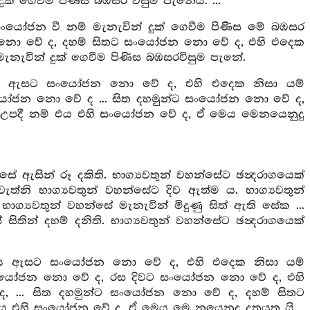
ක් ගෙවීම පිණිස බඹසර විසුම පැනෙයි. ...
යෝජන වී නම් මැනැවින් දුක් ගෙවීම පිණිස මේ බඹසර
න නො වේ ද, දහම් සිතට සංයෝජන නො වේ ද, එහි එදෙක
ැනැවින් දුක් ගෙවීම පිණිස බඹසරවිසුම පැනේ.
 ඇසට සංයෝජන නො වේ ද, එහි එදෙක නිසා යම්
සංයෝජන නො වේ ද ... සිත දහමුන්ට සංයෝජන නො වේ ද,
 උපදී නම් එය එහි සංයෝජන වේ ද, ඒ මෙය මෙනයෙනුදු
ේ ඇසින් රූ දකිති. භාග්‍යවතුන් වහන්සේට ඡන්‍දරාගයෙක්
ත්නි භාග්‍යවතුන් වහන්සේට දිව ඇත්ම ය. භාග්‍යවතුන්
 භාග්‍යවතුන් වහන්සේ මැනැවින් මිදුණු සිත් ඇති සේක ...
ිතින් දහම් දනිති. භාග්‍යවතුන් වහන්සේට ඡන්‍දරාගයෙක්
ය ඇසට සංයෝජන නො වේ ද, එහි එදෙක නිසා යම්
ට සංයෝජන නො වේ ද, රස දිවට සංයෝජන නො වේ ද, එහි
ද, ... සිත දහමුන්ට සංයෝජන නො වේ ද, දහම් සිතට
ය එහි සංයෝජන වේ ද, ඒ මෙය මෙ නයෙනුදු දතයුතු යි.