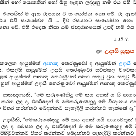
මකින් හෝ යොතකින් හෝ ඔහු ඈඳන ලද්දාහු නම් එය එහි බැ
ි එසෙයින් ම ඇස රූපයන ට සංයෝජන නො වේ. රූ ඇසට 
 එය එහි සංයෝජන යි ... දිව රසයනට සංයෝජන නො
 වේ. එහි එදෙක නිසා යම් ඡන්‍දරාගයෙක් උපදී නම් එය
1. 18. 7.
උදායී සූත්‍රය
ක්කලෙක ආයුෂ්මත්
ආනන්‍ද
තෙරණුවෝ ද ආයුෂ්මත්
උදායී
ත
. එකල්හි ආයුෂ්මත් උදායි තෙරණුවෝ සවස්කල විවේකයෙ
ඹ ආයුෂ්මත් ආනන්‍ද තෙරණුවන් සමග සතුටු වූහ. සතුටු ව
 හුන් ආයුෂ්මත් උදායී තෙරණුවෝ ආයුෂ්මත් ආනන්‍ද තෙරණ
 ආනන්‍දයෙනි, “මෙ කරුණෙනිදු මේ කය අනත් ය යි භාග්‍ය
ර කරන ලද ද, එපරිදෙන් ම මෙකරුණෙනුදු මේ විඥානය 
නට විතර කරන්නට බෙදන්නට පැහැදිලි කරන්නට හැක්කේ දැ” 
 උදායීනි, “මෙකරුණෙනුදු මේ කය අනත් යයි භාග්‍යවතුන් 
ලද ද, පවසන ලද ද, එපරිද්දෙන් ම මෙ කරුණෙනුදු මේ
ිහිටුවන්නට විතර කරන්නට බෙදන්නට පැහැදිලි කරන්නට හ