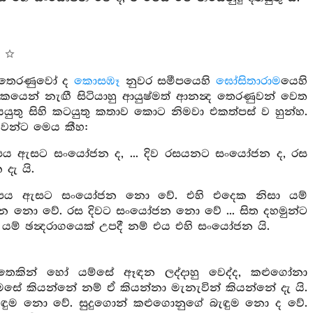
තෙරණුවෝ ද
කොසඹෑ
නුවර සමීපයෙහි
ඝෝසිතාරාම
යෙහි
යෙන් නැඟී සිටියාහු ආයුෂ්මත් ආනන්‍ද තෙරණුවන් වෙත
යයුතු සිහි කටයුතු කතාව කොට නිමවා එකත්පස් ව හුන්හ.
ුවන්ට මෙය කීහ:
ූපය ඇසට සංයෝජන ද, ... දිව රසයනට සංයෝජන ද, රස
දැ යි.
ූපය ඇසට සංයෝජන නො වේ. එහි එදෙක නිසා යම්
ෝජන නො වේ. රස දිවට සංයෝජන නො වේ ... සිත දහමුන්ට
 ඡන්‍දරාගයෙක් උපදී නම් එය එහි සංයෝජන යි.
තෙකින් හෝ යම්සේ ඈඳන ලද්දාහු වෙද්ද, කළුගෝනා
සේ කියන්නේ නම් ඒ කියන්නා මැනැවින් කියන්නේ දැ යි.
ඳුම නො වේ. සුදුගොන් කළුගොනුගේ බැඳුම නො ද වේ.