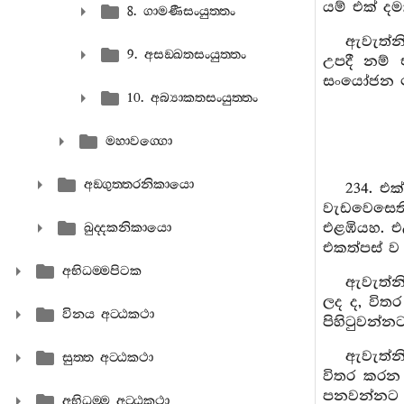
යම් එක් ද
8. ගාමණීසංයුත‍්තං
ඇවැත්න
9. අසඞ‍්ඛතසංයුත‍්තං
උපදී නම්
සංයෝජන නො
10. අබ්‍යාකතසංයුත‍්තං
මහාවග‍්ගො
අඞ‍්ගුත‍්තරනිකායො
234. එ
වැඩවෙසෙති
එළඹියහ. එළ
ඛුද‍්දකනිකායො
එකත්පස් ව
අභිධම‍්මපිටක
ඇවැත්නි
ලද ද, විත
විනය අට‍්ඨකථා
පිහිටුවන්
ඇවැත්නි
සුත‍්ත අට‍්ඨකථා
විතර කරන 
පනවන්නට ප
අභිධම‍්ම අට‍්ඨකථා