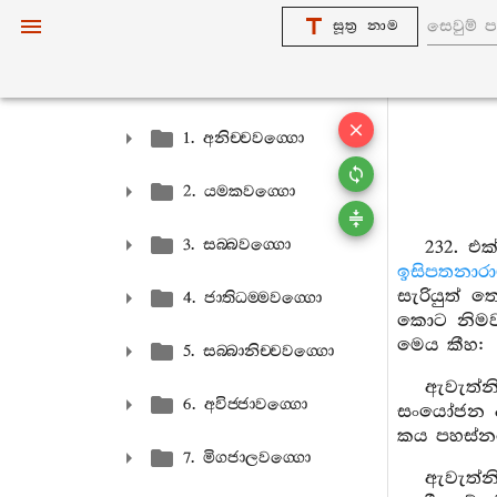
සූත්‍ර නාම
සළායතනවග‍්ගො
1. සළායතනසංයුත‍්තං
1. අනිච‍්චවග‍්ගො
2. යමකවග‍්ගො
3. සබ‍්බවග‍්ගො
232. එ
ඉසිපතනාර
සැරියුත් 
4. ජාතිධම‍්මවග‍්ගො
කොට නිමවා
මෙය කීහ:
5. සබ‍්බානිච‍්චවග‍්ගො
ඇවැත්න
6. අවිජ‍්ජාවග‍්ගො
සංයෝජන ද
කය පහස්නට
7. මිගජාලවග‍්ගො
ඇවැත්න