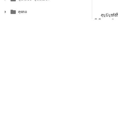
අන්‍ය
ඇවැත්න
පිණිස යම් 
නිරුද්ධ ව
භාග්‍යවතු
ලද්දේ ය ...
ඇවැත්නි
යම් හේතුවකු
වන්නේ නම්
වහන්සේ වි
ඇවැත්න
පිණිස යම් 
නිරුද්ධ 
භාග්‍යවතු
ලද්දේ ය.
ඇවැත්න
එහි ඇද නැ