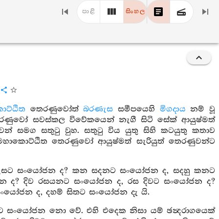
පාළි
සිංහල
ට්ඨිත
තෙරණුවෝත්
බරණැස
සමීපයෙහි
මිගදාය
නම් වූ
රණුවෝ සවස්කල විවේකයෙන් නැගී සිටි සේක් ආයුෂ්මත්
න් සමග සතුටු වුහ. සතුටු විය යුතු සිහි කටයුතු කතාව
මහාකොට්ඨිත තෙරණුවෝ ආයුෂ්මත් සැරියුත් තෙරණුවන්ට
, රූ ඇසට සංයෝජන ද? කන සදනට සංයෝජන ද, සදහු කනට
 ද? දිව රසයනට සංයෝජන ද, රස දිවට සංයෝජන ද?
යෝජන ද, දහම් සිතට සංයෝජන දැ යි.
සංයෝජන නො වේ. එහි එදෙක නිසා යම් ඡන්‍දරාගයෙක්