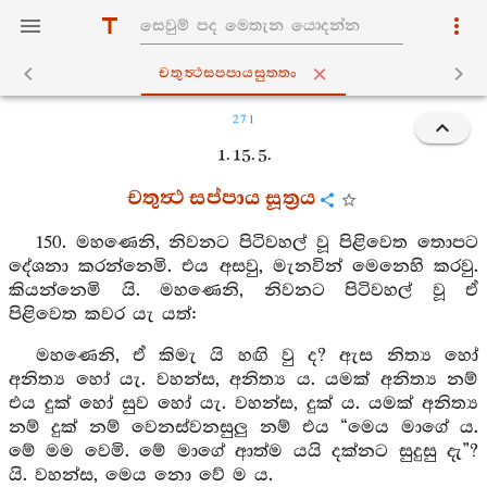
චතුත්‍ථසප‍්පායසුත‍්තං
271
1. 15. 5.
චතුත්‍ථ සප්පාය සූත්‍රය
150. මහණෙනි, නිවනට පිටිවහල් වූ පිළිවෙත තොපට
දේශනා කරන්නෙමි. එය අසවු, මැනවින් මෙනෙහි කරවු.
කියන්නෙමි යි. මහණෙනි, නිවනට පිටිවහල් වූ ඒ
පිළිවෙත කවර යැ යත්:
මහණෙනි, ඒ කිමැ යි හඟි වු ද? ඇස නිත්‍ය හෝ
අනිත්‍ය හෝ යැ. වහන්ස, අනිත්‍ය ය. යමක් අනිත්‍ය නම්
එය දුක් හෝ සුව හෝ යැ. වහන්ස, දුක් ය. යමක් අනිත්‍ය
නම් දුක් නම් වෙනස්වනසුලු නම් එය “මෙය මාගේ ය.
මේ මම වෙමි. මේ මාගේ ආත්ම යයි දක්නට සුදුසු දැ”?
යි. වහන්ස, මෙය නො වේ ම ය.