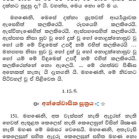
දක්නට සුදුසු දැ? යි. වහන්ස, මෙය නො වේ ම ය.
මහණෙනි, මෙසේ දක්නා ශ්‍රැතවත් ආර්‍ය්‍යශ්‍රාවක
ඇසෙහිත් කලකිරෙයි. රූපයෙහි කලකිරෙයි.
ඇස්විනැණෙහිත් කලකිරෙයි. ඇස්පහසෙහිත් කලකිරෙයි.
ඇස්පහස නිසා සුව වූ හෝ දුක් වූ හෝ නොදුක්නොසුව වූ
හෝ යම් මේ විඳුමෙක් උපදී නම් එහිත් කලකිරෙයි …
මනපහස නිසා සුව වූ හෝ දුක් වූ හෝ නොදුක්නොසුව වූ
හෝ යම් මේ විඳුමෙක් උපදී නම් එහිත් කලකිරෙයි.
කලකිරෙන්නේ නො ඇලෙයි. ... මේ රහත්බව පිණිස
අනෙකක් නැතැ යි දැනගනි යි. මහණෙනි, මේ නිවනට
පිටිවහල් වූ ඒ පිළිවෙත යි.
1. 15. 6.
අන්තේවාසික සූත්‍රය
151. මහණෙනි, අත වැස්සන් නැති ඇදුරන් නැති
හෙවත් ඇතුළත කෙලෙස් නැති කෙලෙසුන් විසින් ශික්‍ෂණ
නැති මහණ මේ බඹසර වෙසෙයි. මහණෙනි, අතැවැසි
කෙලෙසුන් සහිත ඇදුරු කෙලෙසුන් සහිත මහණ නො