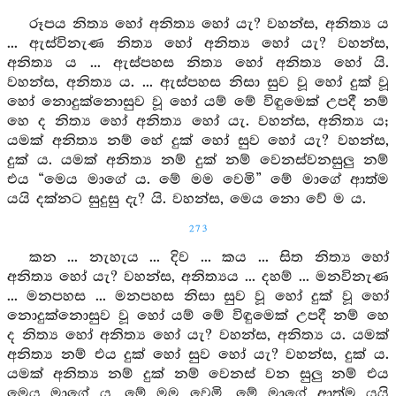
රූපය නිත්‍ය හෝ අනිත්‍ය හෝ යැ? වහන්ස, අනිත්‍ය ය
... ඇස්විනැණ නිත්‍ය හෝ අනිත්‍ය හෝ යැ? වහන්ස,
අනිත්‍ය ය ... ඇස්පහස නිත්‍ය හෝ අනිත්‍ය හෝ යි.
වහන්ස, අනිත්‍ය ය. ... ඇස්පහස නිසා සුව වූ හෝ දුක් වූ
හෝ නොදුක්නොසුව වූ හෝ යම් මේ විඳුමෙක් උපදී නම්
හෙ ද නිත්‍ය හෝ අනිත්‍ය හෝ යැ. වහන්ස, අනිත්‍ය ය;
යමක් අනිත්‍ය නම් හේ දුක් හෝ සුව හෝ යැ? වහන්ස,
දුක් ය. යමක් අනිත්‍ය නම් දුක් නම් වෙනස්වනසුලු නම්
එය “මෙය මාගේ ය. මේ මම වෙමි” මේ මාගේ ආත්ම
යයි දක්නට සුදුසු දැ? යි. වහන්ස, මෙය නො වේ ම ය.
273
කන ... නැහැය ... දිව ... කය ... සිත නිත්‍ය හෝ
අනිත්‍ය හෝ යැ? වහන්ස, අනිත්‍යය ... දහම් ... මනවිනැණ
... මනපහස ... මනපහස නිසා සුව වූ හෝ දුක් වූ හෝ
නොදුක්නොසුව වූ හෝ යම් මේ විඳුමෙක් උපදී නම් හෙ
ද නිත්‍ය හෝ අනිත්‍ය හෝ යැ? වහන්ස, අනිත්‍ය ය. යමක්
අනිත්‍ය නම් එය දුක් හෝ සුව හෝ යැ? වහන්ස, දුක් ය.
යමක් අනිත්‍ය නම් දුක් නම් වෙනස් වන සුලු නම් එය
මෙය මාගේ ය, මේ මම වෙමි, මේ මාගේ ආත්ම යයි