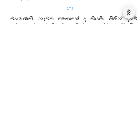
275
මහණෙනි, නැවත අනෙකක් ද කියමි: සිතින් දහම්
දැන මහණහට සරසඞ්කප්ප නම් වූ සංයෝජනයන්ට හිත
වූ ලාමක අකුසල්දහම්හු උපදිද් ද ඒ අකුසල්හු ඔහුගේ
ඇතුළත වෙසෙත්. ලාමක අකුසල්දහම්හු ඔහුගේ ඇතුළත
වෙසෙත්නු යි මෙකරුණින් සාන්තේවාසික යයි කියනු
ලැබේ. ඒ කෙලෙස්හු ඔහු ශික්‍ෂණය කෙරෙති. ලාමක
අකුසල්දහම්හු ඔහු ශික්‍ෂණය කෙරෙත් නු යි මෙකරුණින්
සාචරියක යයි කියනු ලැබේ. මහණෙනි, මෙසේ
සාන්තේවාසික සාචරියක මහණ දුකසේ නො පහසු ලෙස
වෙසෙ යි.
මහණෙනි, අනන්තේවාසික අනාචරියක මහණ කෙසේ
නම් සුවසේ පහසු ලෙස වෙසේ ද යත්: මහණෙනි, මෙහි
ඇසින් රූ දැක ඔහුට සරසඞ්කප්ප නම් වූ සංයෝජනයන්ට
හිත වූ ලාමක අකුසල්දහම්හු නූපදීද්ද, ඒ කෙලෙස්හු ඔහු
අතැවැසි නො වෙත්, ලාමක අකුසල්දහම්හු ඔහු අතැවැසි
නො වෙත් නු යි එහෙයින් අනන්තේවාසික යයි කියනු
ලැබේ. ඒ කෙලෙස්හු ඔහු ශික්‍ෂණ නො කෙරෙති. ලාමක