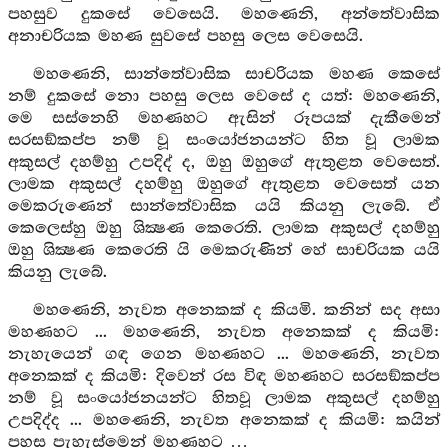
පහසුව දුකසේ වෙසෙයි. මහණෙනි, අන්තේවාසික
අනාචරියක මහණ සුවසේ පහසු ලෙස වෙසෙයි.
මහණෙනි, සාන්තේවාසික සාචරියක මහණ කෙසේ
නම් දුකසේ නො පහසු ලෙස වෙසේ ද යත්: මහණෙනි,
මෙ සස්නෙහි මහණහට ඇසින් රූපයක් දැකීමෙන්
සරසඞ්කප්ප නම් වූ සංයෝජනයන්ට හිත වූ ලාමක
අකුසල් දහම්හු උපදිද් ද, ඔහු ඔහුගේ ඇතුළත වෙසෙත්.
ලාමක අකුසල් දහම්හු ඔහුගේ ඇතුළත වෙසෙත් යන
මෙකරුණෙන් සාන්තේවාසික යයි කියනු ලැබේ. ඒ
කෙලෙස්හු ඔහු ශික්‍ෂණ කෙරෙති. ලාමක අකුසල් දහම්හු
ඔහු ශික්‍ෂණ කෙරෙති යි මෙකරුණින් හේ සාචරියක යයි
කියනු ලැබේ.
මහණෙනි, නැවත අනෙකක් ද කියමි. කනින් සද අසා
මහණහට ... මහණෙනි, නැවත අනෙකක් ද කියමි:
නැහැයෙන් ගඳ ගෙන මහණහට ... මහණෙනි, නැවත
අනෙකක් ද කියමි: දිවෙන් රස විඳ මහණහට සරසඞ්කප්ප
නම් වූ සංයෝජනයන්ට හිතවූ ලාමක අකුසල් දහම්හු
උපදිද්ද ... මහණෙනි, නැවත අනෙකක් ද කියමි: කයින්
පහස පැහැස්මෙන් මහණහට …