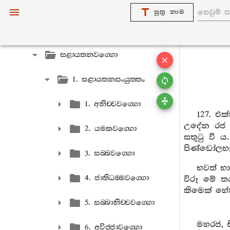
නිදානවග‍්ගො
සූත්‍ර නාම
ඛන්‍ධකවග‍්ගො
සළායතනවග‍්ගො
1. සළායතනසංයුත‍්තං
1. අනිච‍්චවග‍්ගො
127. එ
උදේන රජ 
2. යමකවග‍්ගො
සතුටු වී 
පිණ්ඩෝලභ
3. සබ‍්බවග‍්ගො
භවත් භ
4. ජාතිධම‍්මවග‍්ගො
විරූ මේ තර
කිමෙක් හේතු 
5. සබ‍්බානිච‍්චවග‍්ගො
මහරජ, ස
6. අවිජ‍්ජාවග‍්ගො