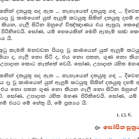
ින් දතයුතු සද ඇත ... නැහැයෙන් දතයුතු ගඳ ... දිවෙන් 
ෑ වූ කාමයෙන් යුත් ඇලුම් කටයුතු සිතින් දතයුතු දහම් 
 කියන, ගැලී සිටින ඔහුගේ විඤ්ඤාණය එය ඇසුරු කෙ
රිනිවෙයි. සෝණ, යම් හෙයෙකින් මෙහි ඇතැම් සත්‍ව කෙන
‍යය යි.
ටු කැමති මනවඩන පියදෑ වූ කාමයෙන් යුත් ඇලුම් කටය
ියා ද, ගැලී නො සිටී ද, එය නො පතන, ගුණ නො කි
පාදාන කොට නැත්තේ වෙයි. සෝණ, උපාදාන රහිත මහණ ප
ින් දතයුතු සද ඇත ... නැහැයෙන් දතයුතු ගඳ ... දිවෙන් 
 දෑ වූ කාමයෙන් යුත් ඇලුම් කටයුතු සිතින් දතයුතු දහ
ද එය නො පතන ගුණ නො කියන ගැලී නො සිටින ඔහුග
. සෝණ, උපාදාන රහිත මහණ පිරිනිවෙයි. සෝණ, යම් හේ
නම් එයට මේ හේතු යි, මේ ප්‍රත්‍යය යි.
1. 13. 6.
ඝෝසිත සූත්‍ර