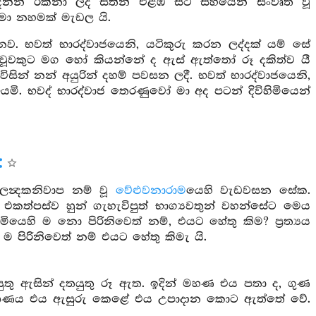
ින් රක්නා ලද සිතින් එළඹ සිටි සිහියෙන් සංවෘත වූ
 මා නහමක් මැඩල යි.
නව. භවත් භාරද්වාජයෙනි, යටිකුරු කරන ලද්දක් යම් සේ
ළාවූවකුට මග හෝ කියන්නේ ද ඇස් ඇත්තෝ රූ දකිත්ව යී
සින් නන් අයුරින් දහම් පවසන ලදී. භවත් භාරද්වාජයෙනි,
. භවද් භාරද්වාජ තෙරණුවෝ මා අද පටන් දිවිහිමියෙන්
න්‍දකනිවාප නම් වූ
වේළුවනාරාම
යෙහි වැඩවසන සේක.
 එකත්පස්ව හුන් ගැහැවිපුත් භාග්‍යවතුන් වහන්සේට මෙය
යෙහි ම නො පිරිනිවෙත් නම්, එයට හේතු කිම? ප්‍රත්‍යය
ම පිරිනිවෙත් නම් එයට හේතු කිමැ යි.
ුතු ඇසින් දතයුතු රූ ඇත. ඉදින් මහණ එය පතා ද, ගුණ
ිඤ්ඤාණය එය ඇසුරු කෙළේ එය උපාදාන කොට ඇත්තේ වේ.