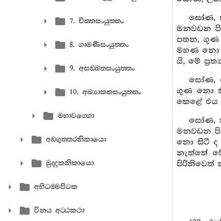
සෝණ, කන
7. චිත‍්තසංයුත‍්තං
මනවඩන පියද
පතන, ගුණ
8. ගාමණීසංයුත‍්තං
මහණ නො පි
යි, මේ ප්‍රත්
9. අසඞ‍්ඛතසංයුත‍්තං
සෝණ, ඉ
ගුණ නො ක
10. අබ්‍යාකතසංයුත‍්තං
කෙළේ එය උ
මහාවග‍්ගො
සෝණ, කන
මනවඩන පිය
අඞ‍්ගුත‍්තරනිකායො
නො සිටී 
නැත්තේ වේ
ඛුද‍්දකනිකායො
පිරිනිවෙත් 
අභිධම‍්මපිටක
විනය අට‍්ඨකථා