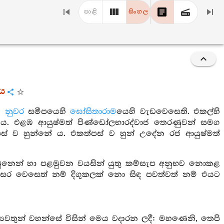
පාළි
සිංහල
රය
 නුවර
සමීපයෙහි
ඝෝසිතාරාම
යෙහි වැඩවෙසෙති. එකල්හි
ය. එළඹ ආයුෂ්මත් පිණ්ඩෝලභාරද්වාජ තෙරණුවන් සමග
්පස් ව හුන්නේ ය. එකත්පස් ව හුන් උදේන රජ ආයුෂ්මත්
ුනෙන් හා පළමුවන වයසින් යුතු කම්සැප අනුභව නොකළ
ිදු බඹසර වෙසෙත් නම් දිගුකලක් නො සිඳ පවත්වත් නම් එයට
ාග්‍යවතුන් වහන්සේ විසින් මෙය වදාරන ලදී: මහණෙනි, තෙපි