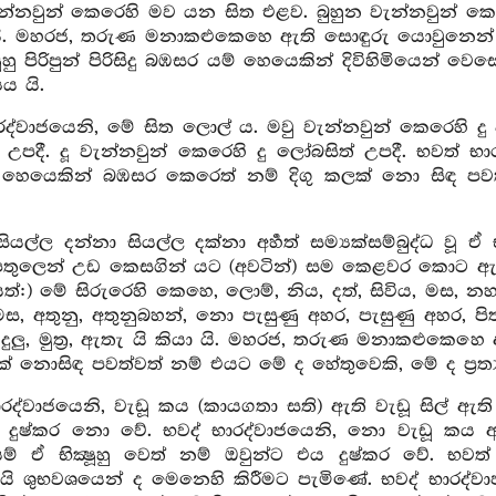
වැන්නවුන් කෙරෙහි මව යන සිත එළව. බුහුන වැන්නවුන් කෙ
ි. මහරජ, තරුණ මනාකළුකෙහෙ ඇති සොඳුරු යොවුනෙන් හ
ෂූහු පිරිපුන් පිරිසිදු බඹසර යම් හෙයෙකින් දිවිහිමියෙන්
‍යය යි.
රද්වාජයෙනි, මේ සිත ලොල් ය. මවු වැන්නවුන් කෙරෙහි දු
් උපදී. දූ වැන්නවුන් කෙරෙහි දු ලෝබසිත් උපදී. භවත
 යම් හෙයෙකින් බඹසර කෙරෙත් නම් දිගු කලක් නො සිඳ පවත
ියල්ල දන්නා සියල්ල දක්නා අර්‍හත් සම්‍යක්සම්බුද්ධ වූ
 පතුලෙන් උඩ කෙසගින් යට (අවටින්) සම කෙළවර කොට ඇති න
්:) මේ සිරුරෙහි කෙහෙ, ලොම්, නිය, දත්, සිවිය, මස, නහ
මස, අතුනු, අතුනුබහන්, නො පැසුණු අහර, පැසුණු අහර, පි
දුලු, මුත්‍ර, ඇතැ යි කියා යි. මහරජ, තරුණ මනාකළුකෙහෙ
ක් නොසිඳ පවත්වත් නම් එයට මේ ද හේතුවෙකි, මේ ද ප්‍රත්‍
රද්වාජයෙනි, වැඩූ කය (කායගතා සති) ඇති වැඩූ සිල් ඇති ව
 දුෂ්කර නො වේ. භවද් භාරද්වාජයෙනි, නො වැඩූ කය 
ම් ඒ භික්‍ෂූහු වෙත් නම් ඔවුන්ට එය දුෂ්කර වේ. භව
යි ශුභවශයෙන් ද මෙනෙහි කිරීමට පැමිණේ. භවද් භාරද්වා