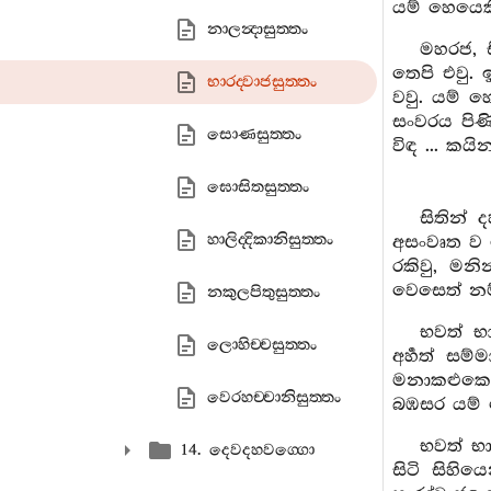
යම් හෙයෙකි
නාලන්‍දාසුත‍්තං
මහරජ, ස
තෙපි එවු.
භාරද‍්වාජසුත‍්තං
වවු. යම් හ
සංවරය පිණිස
සොණසුත‍්තං
විඳ ... කයි
ඝොසිතසුත‍්තං
සිතින් 
හාලිද‍්දිකානිසුත‍්තං
අසංවෘත ව ව
රකිවු, මන
වෙසෙත් නම්
නකුලපිතුසුත‍්තං
භවත් භා
ලොහිච‍්චසුත‍්තං
අර්‍හත් ස
මනාකළුකෙහෙ
වෙරහච‍්චානිසුත‍්තං
බඹසර යම් හ
භවත් භ
14. දෙවදහවග‍්ගො
සිටි සිහි