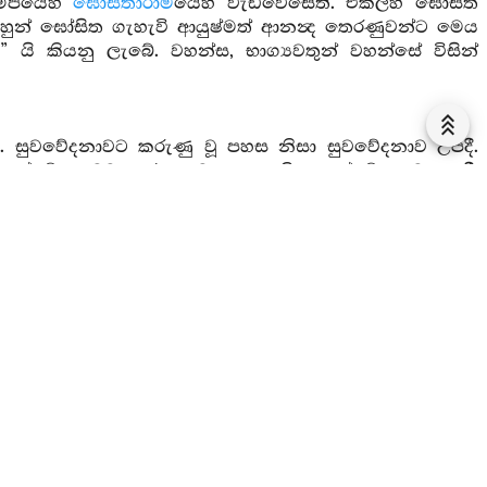
ීපයෙහි
ඝෝසිතාරාම
යෙහි වැඩවෙසෙති. එකල්හි ඝෝසිත
 හුන් ඝෝසිත ගැහැවි ආයුෂ්මත් ආනන්‍ද තෙරණුවන්ට මෙය
” යි කියනු ලැබේ. වහන්ස, භාග්‍යවතුන් වහන්සේ විසින්
. සුවවේදනාවට කරුණු වූ පහස නිසා සුවවේදනාව උපදී.
ුක්වේදනාවට කරුණු වූ පහස නිසා දුක්වේදනාව උපදී.
ඤාණය ද ඇත. නොදුක්නොසුව වේදනාවට කරුණු වූ පහස නිසා
ය, ජිව්හාධාතුව ද මනවඩන රස ද ජිව්හාවිඤ්ඤාණය ද ඇත.
ව්හාධාතුව ද මන නොවඩන රස ද ජිව්හාවිඤ්ඤාණය ද ඇත.
හාධාතුව ද මැදහත්බවට කරුණු වූ රස ද ජිව්හාවිඤ්ඤාණය ද
වේදනාව උපදී.
දහම් ද මනෝවිඤ්ඤාණය ද ඇත. සුවවේදනාවට කරුණු වූ
දහමුත් මනෝවිඤ්ඤාණයත් ඇත. දුක්වේදනාවට කරුණු වූ
 කරුණු වූ දහමුත් මනෝවිඤ්ඤාණයත් ඇත. නොදුක්නොසුව
ගැහැවිය, මෙතෙකින් භාග්‍යවතුන් වහන්සේ විසින්