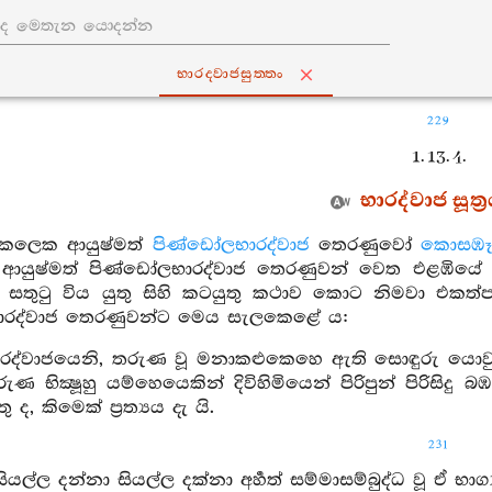
භාරද‍්වාජසුත‍්තං
229
1. 13. 4.
භාරද්වාජ සූත්‍
ක්කලෙක ආයුෂ්මත්
පිණ්ඩෝලභාරද්වාජ
තෙරණුවෝ
කොසඹෑ
ආයුෂ්මත් පිණ්ඩෝලභාරද්වාජ තෙරණුවන් වෙත එළඹියේ 
ය. සතුටු විය යුතු සිහි කටයුතු කථාව කොට නිමවා එකත
ාරද්වාජ තෙරණුවන්ට මෙය සැලකෙළේ ය:
ාරද්වාජයෙනි, තරුණ වූ මනාකළුකෙහෙ ඇති සොඳුරු යොව
ුණ භික්‍ෂූහු යම්හෙයෙකින් දිවිහිමියෙන් පිරිපුන් පිරිස
ද, කිමෙක් ප්‍රත්‍යය දැ යි.
231
ියල්ල දන්නා සියල්ල දක්නා අර්‍හත් සම්මාසම්බුද්ධ වූ ඒ භ