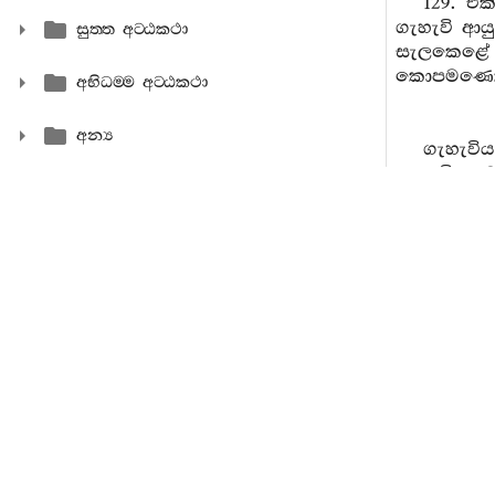
129. එ
ගැහැවි ආය
සුත‍්ත අට‍්ඨකථා
සැලකෙළේ ය
කොපමණෙකින්
අභිධම‍්ම අට‍්ඨකථා
අන්‍ය
ගැහැවි
ගැහැවිය, 
ගැහැවිය, 
නොදුක්නොස
ගැහැවිය
සුවවේදනාව
දුක්වේදනාව
ඇත. නොදුක
ගැහැවි
පහස නිසා 
පහස නිසා 
වේදනාවට 
ධාතුනානාත්