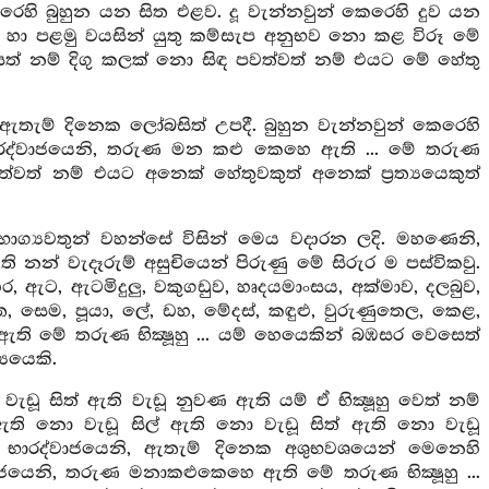
රෙහි බුහුන යන සිත එළව. දූ වැන්නවුන් කෙරෙහි දුව යන
ා පළමු වයසින් යුතු කම්සැප අනුභව නො කළ විරූ මේ
 වෙසෙත් නම් දිගු කලක් නො සිඳ පවත්වත් නම් එයට මේ හේතු
 ඇතැම් දිනෙක ලෝබසිත් උපදී. බුහුන වැන්නවුන් කෙරෙහි
් භාරද්වාජයෙනි, තරුණ මන කළු කෙහෙ ඇති ... මේ තරුණ
්වත් නම් එයට අනෙක් හේතුවකුත් අනෙක් ප්‍රත්‍යයෙකුත්
 ඒ භාග්‍යවතුන් වහන්සේ විසින් මෙය වදාරන ලදි. මහණෙනි,
න් වැදෑරුම් අසුචියෙන් පිරුණු මේ සිරුර ම පස්විකවු.
ර, ඇට, ඇටමිදුලු, වකුගඩුව, හෘදයමාංසය, අක්මාව, දලබුව,
ත, සෙම, පූයා, ලේ, ඩහ, මේදස්, කඳුළු, වුරුණුතෙල, කෙළ,
 ඇති මේ තරුණ භික්‍ෂූහු ... යම් හෙයෙකින් බඹසර වෙසෙත්
යයෙකි.
ැඩූ සිත් ඇති වැඩූ නුවණ ඇති යම් ඒ භික්‍ෂූහු වෙත් නම්
ඇති නො වැඩූ සිල් ඇති නො වැඩූ සිත් ඇති නො වැඩූ
ත් භාරද්වාජයෙනි, ඇතැම් දිනෙක අශුභවශයෙන් මෙනෙහි
ජයෙනි, තරුණ මනාකළුකෙහෙ ඇති මේ තරුණ භික්‍ෂූහු ...