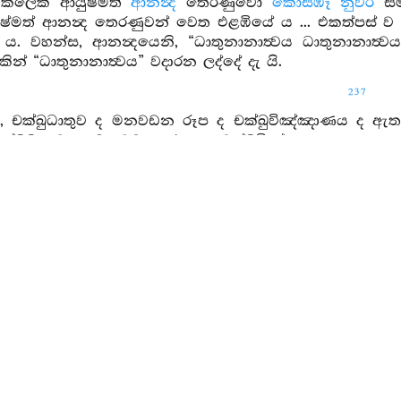
ක්කලෙක ආයුෂ්මත්
ආනන්‍ද
තෙරණුවෝ
කොසඹෑ නුවර
සම
ුෂ්මත් ආනන්‍ද තෙරණුවන් වෙත එළඹියේ ය ... එකත්පස් ව
. වහන්ස, ආනන්‍දයෙනි, “ධාතුනානාත්‍වය ධාතුනානාත්‍වය
 “ධාතුනානාත්‍වය” වදාරන ලද්දේ දැ යි.
237
ය, චක්ඛුධාතුව ද මනවඩන රූප ද චක්ඛුවිඤ්ඤාණය ද ඇත
චක්ඛුධාතුව ද මනවඩන රූප ද චක්ඛුවිඤ්ඤාණය ද ඇත. ද
චක්ඛුධාතුව ද උපේක්‍ෂාවට කරුණු වූ රූප ද චක්ඛුවිඤ්
ුව වේදනාව උපදී.
, සෝතධාතුව ඇත ... ගැහැවිය, ඝානධාතුව ඇත ... ගැහැවි
ට කරුණු වූ පහස නිසා සුවවේදනාව උපදී. ගැහැවිය, ජි
ට කරුණු වූ පහස නිසා දුක්වේදනාව උපදී. ගැහැවිය, ජිව්
්නොසුව වේදනාවට කරුණු වූ පහස නිසා නොදුක්නොසුව 
ය, කායධාතුව ඇත ... ගැහැවිය, මනෝධාතුව ද මනවඩන 
සුවවේදනාව උපදී. ගැහැවිය, මනෝධාතුවත් මනනොවඩන 
දුක්වේදනාව උපදී. ගැහැවිය, මනෝධාතුවත් මැදහත් බවට
කරුණු වූ පහස නිසා නොදුක්නොසුව වේදනාව උපදී. 
‍වය වදාරන ලදී යි.