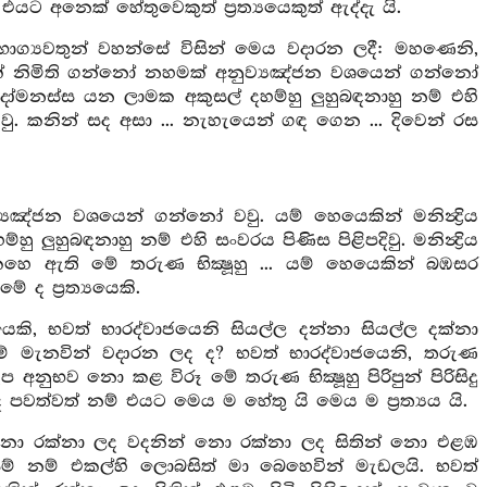
 අනෙක් හේතුවෙකුත් ප්‍රත්‍යයෙකුත් ඇද්දැ යි.
 ඒ භාග්‍යවතුන් වහන්සේ විසින් මෙය වදාරන ලදී: මහණෙනි,
මක් නිමිති ගන්නෝ නහමක් අනුව්‍යඤ්ජන වශයෙන් ගන්නෝ
ා දෝමනස්ස යන ලාමක අකුසල් දහම්හු ලුහුබඳනාහු නම් එහි
පැමිණෙවු. කනින් සද අසා ... නැහැයෙන් ගඳ ගෙන ... දිවෙන් රස
ඤ්ජන වශයෙන් ගන්නෝ වවු. යම් හෙයෙකින් මනින්‍ද්‍රිය
ුබඳනාහු නම් එහි සංවරය පිණිස පිළිපදිවු. මනින්‍ද්‍රිය
කෙහෙ ඇති මේ තරුණ භික්‍ෂූහු ... යම් හෙයෙකින් බඹසර
ද ප්‍රත්‍යයෙකි.
තයෙකි, භවත් භාරද්වාජයෙනි සියල්ල දන්නා සියල්ල දක්නා
ෙතරම් මැනවින් වදාරන ලද ද? භවත් භාරද්වාජයෙනි, තරුණ
ුභව නො කළ විරූ මේ තරුණ භික්‍ෂූහු පිරිපුන් පිරිසිදු
පවත්වත් නම් එයට මෙය ම හේතු යි මෙය ම ප්‍රත්‍යය යි.
නො රක්නා ලද වදනින් නො රක්නා ලද සිතින් නො එළඹ
ෙම් නම් එකල්හි ලොබසිත් මා බෙහෙවින් මැඩලයි. භවත්