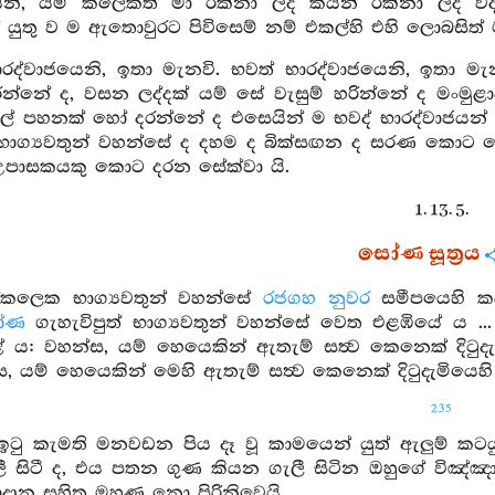
ෙනි, යම් කලෙකත් මා රක්නා ලද කයින් රක්නා ලද වදන
් යුතු ව ම ඇතොවුරට පිවිසෙම් නම් එකල්හි එහි ලොබසිත්
රද්වාජයෙනි, ඉතා මැනවි. භවත් භාරද්වාජයෙනි, ඉතා මැ
රන්නේ ද, වසන ලද්දක් යම් සේ වැසුම් හරින්නේ ද මංමු
ල් පහනක් හෝ දරන්නේ ද එසෙයින් ම භවද් භාරද්වාජයන් වි
ාග්‍යවතුන් වහන්සේ ද දහම ද බික්සඟන ද සරණ කොට යෙමි
උපාසකයකු කොට දරන සේක්වා යි.
1. 13. 5.
සෝණ සූත්‍රය
ක්කලෙක භාග්‍යවතුන් වහන්සේ
රජගහ නුවර
සමීපයෙහි කල
ෝණ
ගැහැවිපුත් භාග්‍යවතුන් වහන්සේ වෙත එළඹියේ ය ...
ය: වහන්ස, යම් හෙයෙකින් ඇතැම් සත්‍ව කෙනෙක් දිටුදැමි
, යම් හෙයෙකින් මෙහි ඇතැම් සත්‍ව කෙනෙක් දිටුදැමියෙහි 
235
ටු කැමති මනවඩන පිය දෑ වූ කාමයෙන් යුත් ඇලුම් කටය
ැලී සිටී ද, එය පතන ගුණ කියන ගැලී සිටින ඔහුගේ ව
ාන සහිත මහණ නො පිරිනිවෙයි.