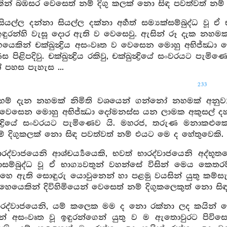
න් බඹසර වෙසෙත් නම් දිගු කලක් නො සිඳ පවත්වත් නම් එයට
ියල්ල දන්නා සියල්ල දක්නා අර්‍හත් සම්‍යක්සම්බුද්ධ වූ
 ඉඳුරන්හි වැසූ දොර ඇති ව වෙසෙවු. ඇසින් රූ දැක නහ
ෙයෙකින් චක්ඛුන්‍ද්‍රිය අසංවෘත ව වෙසෙන මොහු අභිජ්ඣ
 පිළිපදිවු. චක්ඛුන්‍ද්‍රිය රකිවු, චක්ඛුන්‍ද්‍රියේ සංවරයට 
න් පහස පැහැස ...
233
දහම් දැන නහමක් නිමිති වශයෙන් ගන්නෝ නහමක් අනුව්‍ය
ෙසෙන මොහු අභිජ්ඣා දෝමනස්ස යන ලාමක අකුසල් දහම්හු ලුහ
ින්‍ද්‍රියේ සංවරයට පැමිණෙව යි. මහරජ, තරුණ මනාකළු
 දිගුකලක් නො සිඳ පවත්වත් නම් එයට මෙ ද හේතුවෙකි. මේ 
රද්වාජයෙනි ආශ්චර්‍ය්‍යයෙකි, භවත් භාරද්වාජයෙනි අද්භූ
ම්මාසම්බුද්ධ වූ ඒ භාග්‍යවතුන් වහන්සේ විසින් මෙය ක
 ඇති සොඳුරු යොවුනෙන් හා පළමු වයසින් යුතු කම්සැප අන
ෙයෙකින් දිවිහිමියෙන් වෙසෙත් නම් දිගුකලෙකුත් නො සිඳ 
ාරද්වාජයෙනි, යම් කලෙක මම ද නො රක්නා ලද කයින් 
යෙන් අසංවෘත වූ ඉඳුරන්ගෙන් යුතු ව ම ඇතොවුරට පිවිස