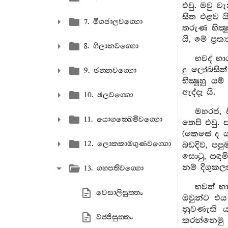
එවු. මවු 
සිත එළව ය
7. මිගජාලවග‍්ගො
තරුණ භික්‍
යි, මේ ප්‍රත්
8. ගිලානවග‍්ගො
භවද් භා
දු ලෝබසිත
9. ඡන‍්නවග‍්ගො
භික්‍ෂූහු
ඇද්දැ යි.
10. ඡලවග‍්ගො
මහරජ, ස
11. යොගක‍්ඛෙමිවග‍්ගො
තෙපි එවු.
(කෙසේ ද යත
12. ලොකකාමගුණවග‍්ගො
බඩදිව, පපු
සොටු, සඳමි
නම් දිගුකල
13. ගහපතිවග‍්ගො
භවත් භා
වෙසාලිසුත‍්තං
ඔවුන්ට එය
නුවණැති ය
වජ‍්ජිසුත‍්තං
කරන්නෙමු 