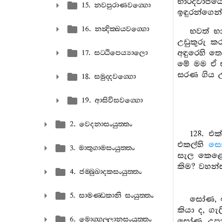
භාරද්වාජය
15. නවපුරාණවග‍්ගො
ඉඳුරන්ගෙන
16. නන්‍දික‍්ඛයවග‍්ගො
භවත් භා
උඩුකුරු ක
අඳුරෙහි තෙ
17. සට‍්ඨිපෙය්‍යාලො
මේ මම ඒ භ
සරණ ගිය 
18. සමුද‍්දවග‍්ගො
19. ආසිවිසවග‍්ගො
2. වෙදනාසංයුත‍්තං
128. එ
එකල්හි
ස
3. මාතුගාමසංයුත‍්තං
සැල කෙළේ 
කිම? වහන්ස
4. ජම‍්බුඛාදකසංයුත‍්තං
5. සාමණ‍්ඩකානි සංයුත‍්තං
සෝණ, ඉ
කියා ද, ග
6. මොග‍්ගල‍්ලානසංයුත‍්තං
සෝණ, උපාද