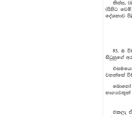
තිස්ස, 
(පිහිට වෙ
දේශනාව පිළ
85. ම 
සිටුහුගේ අ
එසමයෙ
වහන්සේ විස
බොහෝ භ
භාග්‍යවතුන
එකලැ ඒ 
කටයුතු කථ
“රහත් මහණ
දහමක් මම ද