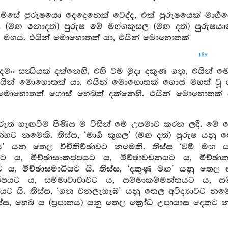
යම්සේ පුරුෂයෝ දෙදෙනෙක් වෙද්ද, එක් පුරුෂයෙක් මාර්‍ගයෙහ
 (මඟ නොදත්) පුරුෂ මේ මග්ගකුසල (මඟ දත්) පුරුෂයා
ේ මගය. එයින් මොහොතක් යා, එයින් මොහොතක්
189
ෙමං සන්‍ධියක් දක්නෙහි, එහි වම මුදා දකුණ ගනු, එය
එයින් මොහොතක් යා. එයින් මොහොතක් ගොස් මහත් වූ ගැ
් මොහොතක් ගොස් හෙබක් දක්නෙහි. එයින් මොහොතක් ය
අරුත් හැඟවීම පිණිස ම විසින් මේ උපමාව කරන ලදී. මේ මෙහි 
න්හට නමෙකි. තිස්ස, ‘මාර්‍ග කුශල’ (මඟ දත්) පුරුෂ යනු 
ධිය’ යන තෙල විචිකිච්ඡාවට නමෙකි. තිස්ස ‘වම් මඟ ය
්ඨියට ය, මිච්ඡාසංකප්පයට ය, මිච්ඡාවචනයට ය, මිච්ඡ
ට ය, මිච්ඡාසමාධියට යි. තිස්ස, ‘දකුණු මඟ’ යනු තෙල ආර
ප්පයට ය, සම්මාවාචාවට ය, සම්මාකම්මන්තයට ය, ස
ියට යි. තිස්ස, ‘ගන වනලැහැබ’ යනු තෙල අවිද්‍යාවට නම
ස්ස, හෙබ ය (ප්‍රපාතය) යනු තෙල ක්‍රෝධ උපායාස දෙකට න