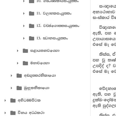
10. ගන්‍ධබ‍්බකායසංයුත‍්තං
සංඥායෙ
අන්‍යථාභා
11. වලාහකසංයුත‍්තං
සංස්කාර ව
12. වච‍්ඡගොත‍්තසංයුත‍්තං
විඥානයෙ
ඇති, පහ න
13. ඣානසංයුත‍්තං
උපායාසයෝ 
එසේ මැ වෙ
සළායතනවග‍්ගො
තිස්ස, 
පහ වූ තෘෂ
මහාවග‍්ගො
උපදිද් ද?
එසේ මැ වෙ
අඞ‍්ගුත‍්තරනිකායො
ඛුද‍්දකනිකායො
වේදනායෙ
ඇති, පහ ව
දුක්ඛ-දෝම
අභිධම‍්මපිටක
ඇති පුද්ග
විනය අට‍්ඨකථා
තිස්ස, 