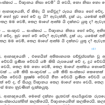
සංස්කාර ... විඥානය නිසා වෙමි” යි වෙයි, නො නිසා නො ව
 ආනන්‍දයෙනි, ඒ කිමැ යි හඟිවුද? රූපය නිත්‍ය හෝ වේද, 
ක් හෝ සුව හෝ වේ දැ යි? ඇවැත්නි, දුක් යැ. යමෙක් අ
තෙල මම වෙමි, තෙල මාගේ ආත්ම යි දක්නට යුතු ද? ඇවැත්
... සංඥාව ... සංස්කාර ... විඥානය නිත්‍ය හෝ වේද, අනි
ෝ වේද, සුව හෝ වේ වේද? ඇවැත්නි, දුක් යැ. යමෙක් අන
ෙල මම වෙමි, තෙල මාගේ ආත්ම යි දක්නට යුතු ද? ඇවැත්
183
, ආනන්‍දයෙනි , එහෙයින් අතිතානගත පච්චුප්පන්න වූ ආධ
 වේවයි ප්‍රණීත වේවයි යම් කිසි රූපයෙක් වේ ද, දුර වේ
වෙයි, තෙල මම නො වෙමි, තෙල මාගේ ආත්මය නොවේය”ය
වක් ... යම් කිසි සංඥාවක් ... යම් කිසි සංස්කාර කෙනෙක් 
රික වේවයි සුක්‍ෂ්ම වේවයි හීන වේවයි ප්‍රණීත වේවයි
ුත් වේ ද, ඒ සියලු විඥානය තෙල මාගේ නො වෙයි, ත
ේ මනා නුවණින් දැක්කයුතු.
, ආනන්‍දයෙනි, මෙසේ දක්නා ශ්‍රැතවත් ආර්‍ය්‍යශ්‍රාවක ර
 සංස්කාරයන්හිත් කලකිරෙයි, විඥානයෙහිත් කලකිරෙයි. ක