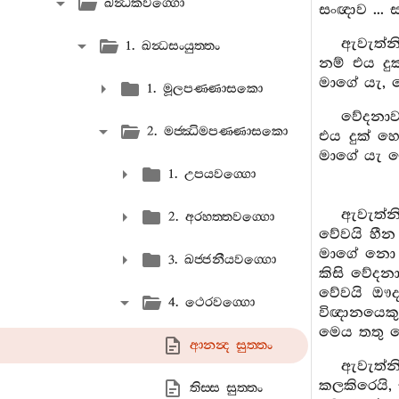
ඛන්‍ධකවග‍්ගො
සංඥාව ... 
ඇවැත්නි
1. ඛන්‍ධසංයුත‍්තං
නම් එය දු
මාගේ යැ, 
1. මූලපණ‍්ණාසකො
වේදනාව 
2. මජ‍්ඣිමපණ‍්ණාසකො
එය දුක් හ
මාගේ යැ ත
1. උපයවග‍්ගො
ඇවැත්නි
2. අරහත‍්තවග‍්ගො
වේවයි හීන
මාගේ නො 
3. ඛජ‍්ජනීයවග‍්ගො
කිසි වේදනා
වේවයි ඖදා
4. ථෙරවග‍්ගො
විඥානයෙක
මෙය තතු ස
ආනන්‍ද සුත‍්තං
ඇවැත්නි
කලකිරෙයි,
තිස‍්ස සුත‍්තං