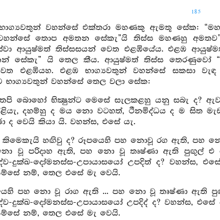
185
 භාග්‍යවතුන් වහන්සේ එක්තරා මහණකු ඇමතූ සේක: “ම
 වහන්සේ තොප අමතන සේකැ”යි තිස්ස මහණහු අමතව”ය
අස්වා ආයුෂ්මත් තිස්සසයන් වෙත එළඹියේය. එළඹ ආයුෂ්ම
 සේකැ” යි තෙල කීය. ආයුෂ්මත් තිස්ස තෙරණුවෝ “ඇවැ
ත එළඹියහ. එළඹ භාග්‍යවතුන් වහන්සේ සකසා වැඳ එක
 භාග්‍යවතුන් වහන්සේ තෙල වලා සේක:
 තෙපි බොහෝ භික්‍ෂුන්ට මෙසේ සැලකළහු යනු සබැ ද? ඇව
ළියැ, දහම්හු ද මය නො වටහත්, ථීනමිද්ධය ද ම සිත මැ
්ඡා ද වෙයි කියා යි. වහන්ස, එසේ යැ.
එ කිමෙකැයි හඟිවු ද? රූපයෙහි පහ නොවූ රග ඇති, පහ නො 
ො වූ පරිදාහ ඇති, පහ නො වූ තෘෂ්ණා ඇති පුඟුල් එ ර
ව-දුක්ඛ-දෝමනස්ස-උපායාසයෝ උපදිත් ද? වහන්ස, එසේ ය
යම්සේ නම්, තෙල එසේ මැ වෙයි.
ෙහි පහ නො වූ රාග ඇති ... පහ නො වූ තෘෂ්ණා ඇති පු
ව-දුක්ඛ-දෝමනස්ස-උපායාසයෝ උපදිද් ද? වහන්ස, එසේ යැ
යම්සේ නම්, තෙල එසේ මැ වෙයි.