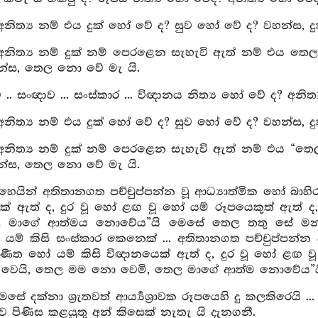
නිත්‍ය නම් එය දුක් හෝ වේ ද? සුව හෝ වේ ද? වහන්ස, දුක
අනිත්‍ය නම් දුක් නම් පෙරළෙන සැහැවි ඇත් නම් එය ත
හන්ස, තෙල නො වේ මැ යි.
.. සංඥාව ... සංස්කාර ... විඥානය නිත්‍ය හෝ වේ ද? අනිත්
නිත්‍ය නම් එය දුක් හෝ වේ ද? සුව හෝ වේ ද? වහන්ස, දුක
අනිත්‍ය නම් දුක් නම් පෙරළෙන සැහැවි ඇත් නම් එය “
හන්ස, තෙල නො වේ මැ යි.
එහෙයින් අතිතානගත පච්චුප්පන්න වූ ආධ්‍යාත්මික හෝ බාහ
ෙක් ඇත් ද, දුර වූ හෝ ළඟ වූ හෝ යම් රූපයෙකුත් ඇත
 මාගේ ආත්මය නොවේය”යි මෙසේ තෙල තතු සේ මනා නුවණ
. යම් කිසි සංස්කාර කෙනෙක් ... අතිතානගත පච්චුප්පන්
‍රණීත හෝ යම් කිසි විඥානයෙක් ඇත් ද, දුර වූ හෝ ළඟ 
වෙයි, තෙල මම නො වෙමි, තෙල මාගේ ආත්ම නොවේය”යි 
මෙසේ දක්නා ශ්‍රැතවත් ආර්‍ය්‍යශ්‍රාවක රූපයෙහි දු කලකිරෙ
 පිණිස කළයුතු අන් කිසෙක් නැතැ යි දැනගනී.