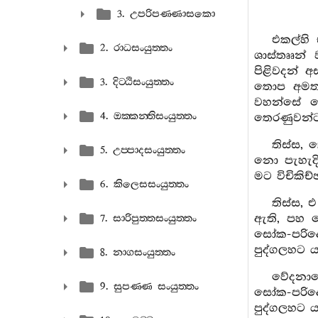
3. උපරිපණ‍්ණාසකො
එකල්හි
2. රාධසංයුත‍්තං
ශාස්තෲන්
පිළිවදන් 
3. දිට‍්ඨිසංයුත‍්තං
තොප අමතන්
වහන්සේ වෙ
4. ඔක‍්කන‍්තිසංයුත‍්තං
තෙරණුවන්ට
තිස්ස,
5. උප‍්පාදසංයුත‍්තං
නො පැහැදි
මට විචිකිච
6. කිලෙසසංයුත‍්තං
තිස්ස, 
ඇති, පහ න
7. සාරිපුත‍්තසංයුත‍්තං
සෝක-පරිදේ
පුද්ගලහට 
8. නාගසංයුත‍්තං
වේදනාය
9. සුපණ‍්ණ සංයුත‍්තං
සෝක-පරිදේ
පුද්ගලහට 