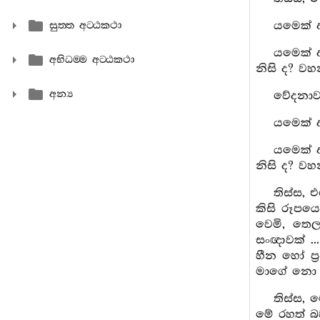
යමෙක් අ
සුත‍්ත අට‍්ඨකථා
යමෙක් 
අභිධම‍්ම අට‍්ඨකථා
නිසි ද? ව
අන්‍ය
වේදනාව 
යමෙක් අ
යමෙක් 
නිසි ද? ව
තිස්ස, 
කිසි රූපය
වෙමි, තෙල
සංඥාවක් ..
හීන හෝ ප්
මාගේ නො 
තිස්ස, 
මේ රහත් බව