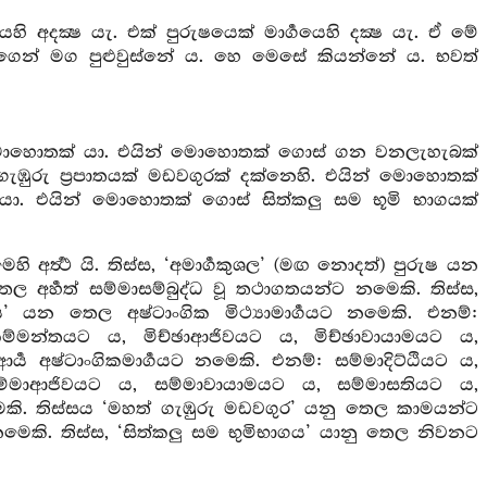
ි අදක්‍ෂ යැ. එක් පුරුෂයෙක් මාර්‍ගයෙහි දක්‍ෂ යැ. ඒ මේ
ගෙන් මග පුළුවුස්නේ ය. හෙ මෙසේ කියන්නේ ය. භවත්
ින් මොහොතක් යා. එයින් මොහොතක් ගොස් ගන වනලැහැබක්
ඹුරු ප්‍රපාතයක් මඩවගුරක් දක්නෙහි. එයින් මොහොතක්
ා. එයින් මොහොතක් ගොස් සිත්කලු සම භූමි භාගයක්
අර්‍ත්‍ථ යි. තිස්ස, ‘අමාර්‍ගකුශල’ (මඟ නොදත්) පුරුෂ යන
තෙල අර්‍හත් සම්මාසම්බුද්ධ වූ තථාගතයන්ට නමෙකි. තිස්ස,
’ යන තෙල අෂ්ටාංගික මිථ්‍යාමාර්‍ගයට නමෙකි. එනම්:
ාකම්මන්තයට ය, මිච්ඡාආජිවයට ය, මිච්ඡාවායාමයට ය,
්‍ය අෂ්ටාංගිකමාර්‍ගයට නමෙකි. එනම්: සම්මාදිට්ඨියට ය,
ම්මාආජිවයට ය, සම්මාවායාමයට ය, සම්මාසතියට ය,
ෙකි. තිස්සය ‘මහත් ගැඹුරු මඩවගුර’ යනු තෙල කාමයන්ට
මෙකි. තිස්ස, ‘සිත්කලු සම භුමිභාගය’ යානු තෙල නිවනට