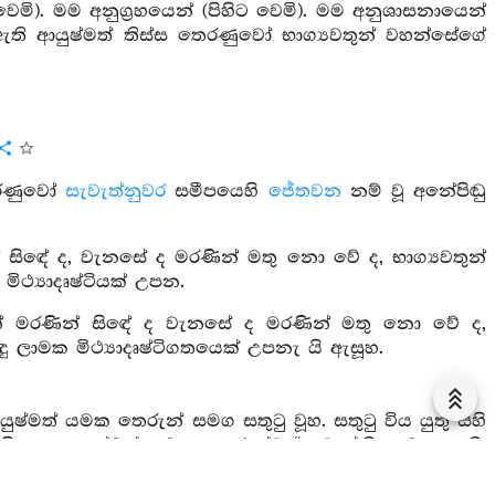
මි). මම අනුග්‍රහයෙන් (පිහිට වෙමි). මම අනුශාසනායෙන්
් ඇති ආයුෂ්මත් තිස්ස තෙරණුවෝ භාග්‍යවතුන් වහන්සේගේ
රණුවෝ
සැවැත්නුවර
සමීපයෙහි
ජේතවන
නම් වූ අනේපිඬු
ිඳේ ද, වැනසේ ද මරණින් මතු නො වේ ද, භාග්‍යවතුන්
ථ්‍යාදෘෂ්ටියක් උපන.
් මරණින් සිඳේ ද වැනසේ ද මරණින් මතු නො වේ ද,
ු ලාමක මිථ්‍යාදෘෂ්ටිගතයෙක් උපනැ යි ඇසූහ.
ෂ්මත් යමක තෙරුන් සමග සතුටු වූහ. සතුටු විය යුතු සිහි
්‍ෂූහු ආයුෂ්මත් යමක තෙරුන්ට “ඇවැත්නි, යමකයෙනි,
ො වේ ද, එපරිදි භාග්‍යවතුන් වහන්සේ විසින් දෙසන ලද
ේ සැබෑ දැ? යි කීහ.