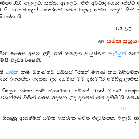
(බඹසරෙහි) ඇලෙව. තිස්ස, ඇලෙව. මම අවවාදයෙන් (පිහිට වෙ
මි) යි. භාග්‍යවතුන් වහන්සේ මෙය වදාළ සේක. සතුටු සිත
ිගත්හ යි.
1. 2. 4. 3.
යමක සූත්‍රය
විසින් මෙසේ අසන ලදී. එක් කලෙක ආයුෂ්මත්
සැරියුත්
තෙ
රම්හි වැඩවෙසෙති.
හි
යමක
නම් මහණහට යම්සේ “රහත් මහණ කය බිඳීමෙන් ස
ින් එසෙයින් දෙසන ලද දහමක් මම දනිමි”යි මෙබඳු ලාමක මි
ික්‍ෂූහු යමක නම් මහණහට යම්සේ රහත් මහණ කාබුන
් වහන්සේ විසින් එසේ දෙසන ලද දහමක් මම දනිමි”යි මෙබඳ
191
භික්‍ෂූහු ආයුෂ්මත් යමක තෙරුන් වෙත එළැඹියහ. එළැඹ ආයු
ා කොට නිමවා එකත්පසෙක හුන්හ. එකත්පසෙක හුන් ඒ භික
 යම්සේ කය බිඳීමෙන් සිඳේ ද, වැනසේ ද, මරණින් මතු න
නිමි”යි මෙබඳු ලාමක මිථ්‍යාදෘෂ්ටි ගතයෙක් තොපට උපන්න