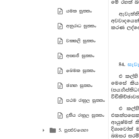
මේ රහත් බ
යමක සුත‍්තං
ඇවැත්න
අවවාදයෙන්
අනුරාධ සුත‍්තං
කරණ ලද්දේ
වක‍්කලි සුත‍්තං
අස‍්සජි සුත‍්තං
84.
සැවැ
ඛෙමක සුත‍්තං
එ කල්හ
මෙසේ කියත
ඡන‍්න සුත‍්තං
(පර්‍ය්‍යා
විචිකිච්ඡාව
පඨම රාහුල සුත‍්තං
එ කල්හ
එකත්පසෙක 
දුතිය රාහුල සුත‍්තං
ආයුෂ්මත් 
දිශාවෝත් 
5. පුප‍්ඵවග‍්ගො
බඹසර සරමි.