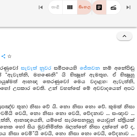
පාළි
සිංහල
ය
රණුවෝ
සැවැත් නුවර
සමීපයෙහි
ජේතවන
නම් අනේපිඬු
“ඇවැත්නි, මහණෙනි” යි භික්‍ෂූන් ඇමතූහ. ඒ භික්‍ෂූහු
. ආයුෂ්මත් ආනන්‍ද තෙරණුවෝ මෙය වදාළහ: ඇවැත්නි,
 බොහෝ උපකාර වෙති. උන් වහන්සේ මේ අවවාදයෙන් අපට
 ප්‍රපඤ්ච තුන) නිසා වේ යි. නො නිසා නො වේ. කුමක් නිසා
ෙමියි වෙයි, නො නිසා නො වෙයි, වේදනාව ... සංඥාව ...
නි, ආනන්‍දයෙනි, යම්සේ සැරසෙනසුලු යොවුන් ස්ත්‍රියක්
ුනෙක හෝ සිය මුවනිමිත්ත බලන්නේ නිසා දක්නේ වේ ද,
ය නිසා වෙමි”යි වෙයි, නො නිසා නො වෙයි, වේදනාව ...