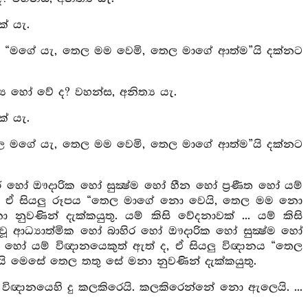
් යැ.
ෙල “මගේ යැ, තෙල මම වෙමි, තෙල මාගේ ආත්ම”යි දක්නට
‍ය හෝ වේ ද? වහන්ස, අනිත්‍ය යැ.
් යැ.
තෙල මගේ යැ, තෙල මම වෙමි, තෙල මාගේ ආත්ම”යි දක්නට
ිර හෝ ඖදාරික හෝ සුක්‍ෂ්ම හෝ හීන හෝ ප්‍රණීත හෝ යම්
් ද, ඒ සියලු රූපය “තෙල මාගේ නො වෙයි, තෙල මම නො
ින් දැක්කයුතු. යම් කිසි වේදනාවක් ... යම් කිසි
න වූ ආධ්‍යාත්මික හෝ බාහිර හෝ ඖදාරික හෝ සුක්‍ෂ්ම හෝ
වූ හෝ යම් විඥානයෙකුත් ඇත් ද, ඒ සියලු විඥානය “තෙල
මෙසේ තෙල තතු සේ මනා නුවණින් දැක්කයුතු.
යි ... විඥානයෙහි දු කලකිරෙයි. කලකිරෙන්නේ නො ඇලෙයි. ...