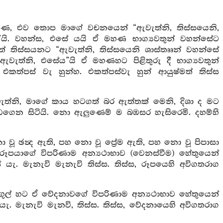
හණ, එව තොප මාගේ වචනයෙන් “ඇවැත්නි, තිස්සයෙනි,
ි. වහන්ස, එසේ යයි ඒ මහණ භාග්‍යවතුන් වහන්සේට
ත් තිස්සයනට “ඇවැත්නි, තිස්සයෙනි ශාස්තෲන් වහන්සේ
ත්නි, එසේය”යි ඒ මහණහට පිළිතුරු දී භාග්‍යවතුන්
ත්පස් වැ හුන්හ. එකත්පස්වැ හුන් ආයුෂ්මත් තිස්ස
ැත්නි, මාගේ කාය හටගත් බර ඇත්තක් මෙනි, දිශා ද මට
ඩගෙන සිටියි. නො ඇලුණෙම් ම බඹසර හැසිරෙමි. දහම්හි
වූ ඡන්‍ද ඇති, පහ නො වූ ප්‍රේම ඇති, පහ නො වූ පිපාසා
ූපයාගේ විපරිණාම අන්‍යථාභාව (වෙනස්වීම) හේතුයෙන්
ැ. මැනැවි මැනැවි තිස්ස. තිස්ස, රූපයෙහි අවිගතරාග
ඟුල් හට ඒ වේදනාවගේ විපරිණාම අන්‍යථාභාව හේතුයෙන්
. මැනැවි මැනවි, තිස්ස. තිස්ස, වේදනායෙහි අවිගතරාග