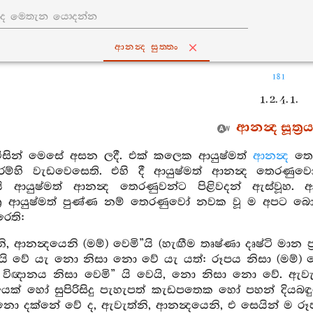
ආනන්‍ද සුත‍්තං
181
1. 2. 4. 1.
ආනන්‍ද සූත්‍ර
 විසින් මෙසේ අසන ලදී. එක් කලෙක ආයුෂ්මත්
ආනන්‍ද
තෙ
අරම්හි වැඩවෙසෙති. එහි දී ආයුෂ්මත් ආනන්‍ද තෙරණුවෝ 
යි ආයුෂ්මත් ආනන්‍ද තෙරණුවන්ට පිළිවදන් ඇස්වූහ
ත්‍ර ආයුෂ්මත් පුණ්ණ නම් තෙරණුවෝ නවක වූ ම අපට
ෙති:
ි, ආනන්‍දයෙනි (මම්) වෙමි”යි (හැඟීම තෘෂ්ණා දෘෂ්ටි මාන
ි”යි වේ යැ නො නිසා නො වේ යැ යත්: රූපය නිසා (මම්) ව
. විඥානය නිසා වෙමි” යි වෙයි, නො නිසා නො වේ. ඇවැත්
ෙක් හෝ සුපිරිසිදු පැහැපත් කැඩපතෙක හෝ පහන් දියබඳ
ො දක්නේ වේ ද, ඇවැත්නි, ආනන්‍දයෙනි, එ සෙයින් ම රූප