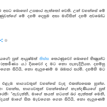
 වූ ම අපට බොහෝ උපකාර ඇත්තෝ වෙති. උන් වහන්සේ මේ
ෙරණුවන්ගේ මේ දහම් දෙසුම අසා මාවිසින් දහම් අවබෝධ
යගේ) පුත් ආයුෂ්මත්
තිස්ස
තෙරණුවෝ බොහෝ භික්‍ෂුන්ට
කර්‍මණ්‍ය ය.) දිශාවෝ ද මට නො පැහැදිලියහ. දහම්හු
ත මැඩගෙන සිටියි, නො ඇලුණෙම් ම බඹසර සරමි. දහම්හි මට
. එළැඹ භාග්‍යවතුන් වහන්සේ වැඳ එකත්පසෙක හුන්හ.
හ: වහන්ස, භාග්‍යවතුන් වහන්සේගේ නැන්දණියගේ පුත්
ති: “ඇවැත්නි, මාගේ කයත් හටගත් බර ඇත්තක් මෙනි,
ිද්දයත් මාගේ සිත මැඩගෙන ගෙන සිටියි, නො ඇලුණෙම්