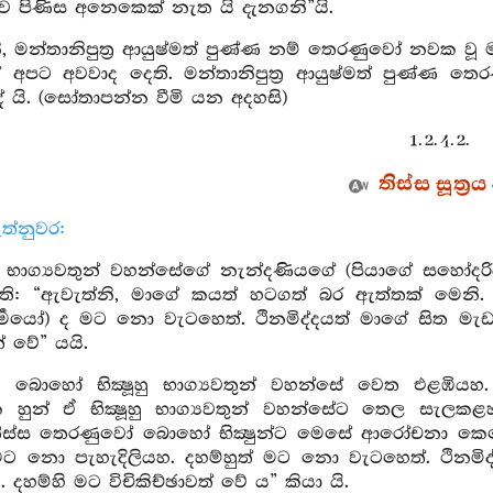
ව පිණිස අනෙකෙක් නැත යි දැනගනි”යි.
ි, මන්තානිපුත්‍ර ආයුෂ්මත් පුණ්ණ නම් තෙරණුවෝ නවක
 අපට අවවාද දෙති. මන්තානිපුත්‍ර ආයුෂ්මත් පුණ්ණ ත
 යි. (සෝතාපන්න වීමි යන අදහසි)
1. 2. 4. 2.
තිස්ස සූත්‍රය
ත්නුවර:
ි භාග්‍යවතුන් වහන්සේගේ නැන්දණියගේ (පියාගේ සහෝදරි
ි: “ඇවැත්නි, මාගේ කයත් හටගත් බර ඇත්තක් මෙනි. (අ
ප්තිධර්‍මයෝ) ද මට නො වැටහෙත්. ථිනමිද්දයත් මාගේ සි
ත් වේ” යයි.
ි බොහෝ භික්‍ෂූහු භාග්‍යවතුන් වහන්සේ වෙත එළඹියහ
හුන් ඒ භික්‍ෂූහු භාග්‍යවතුන් වහන්සේට තෙල සැලකළ
තිස්ස තෙරණුවෝ බොහෝ භික්‍ෂුන්ට මෙසේ ආරෝචනා කෙරෙ
මට නො පැහැදිලියහ. දහම්හුත් මට නො වැටහෙත්. ථිනම
 දහම්හි මට විචිකිච්ඡාවත් වේ ය” කියා යි.