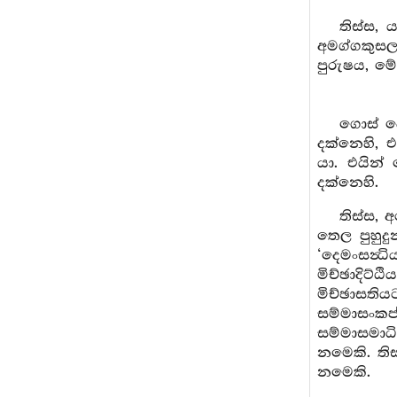
තිස්ස, 
අමග්ගකුසල
පුරුෂය, ම
ගොස් ද
දක්නෙහි, 
යා. එයින
දක්නෙහි.
තිස්ස, 
තෙල පුහුදු
‘දෙමංසන්‍
මිච්ඡාදිට
මිච්ඡාසතිය
සම්මාසංක
සම්මාසමාධ
නමෙකි. ති
නමෙකි.