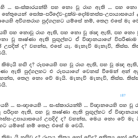
හි ... සංස්කාරයන්හි පහ නො වූ රාග ඇති ... පහ නො 
ව හේතුයෙන් සෝක-පරිදේව-දුක්ඛ-දෝමනස්ස-උපායාසයෝ උපද
ිෂයෙහි අවිගතරාග පුද්ගලහට යම්සේ නම්, තෙල එසේ මැ වෙ
හි පහ නොවූ රාග ඇති, පහ නො වූ ඡන්‍ද ඇති, පහ නො වූ 
ො වූ තෘෂ්ණා ඇති පුඟුල්හට ඒ විඥානයාගේ විපරිණාම 
උපදිත් ද? වහන්ස, එසේ යැ. මැනැවි මැනැවි, තිස්ස. ත
යි.
ඒ කිමැයි හඟි ද? රූපයෙහි පහ වූ රාග ඇති, පහ වූ ඡන්‍ද ඇති,
්ණා ඇති පුද්ගලහට එ රූපයාගේ වෙනස් වීමෙන් අන් අ
 වහන්ස, තෙල නො වේ මැයි. මැනැවි මැනැවි, තිස්ස. තිස
යි.
187
හි ... සංඥායෙහි ... සංස්කාරයන්හි ... විඥානයෙහි පහ වූ රා
ූ පරිදාහ ඇති, පහ වූ තෘෂ්ණා ඇති පුඟුල්හට ඒ විඥානයා
නස්ස-උපායාසයෝ උපදිද් ද? වහන්ස, මෙය නො වේ මැ යි. 
ලහට යම්සේ නම් තෙල එසේ ම වෙයි.
එ කිමැ යි හඟිවු ද? රූපය නිත්‍ය හෝ වේද? අනිත්‍ය හෝ වේද