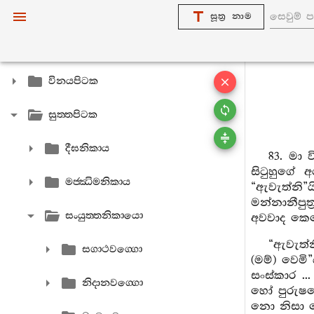
සූත්‍ර නාම
විනයපිටක
සුත‍්තපිටක
දීඝනිකාය
83. මා
සිටුහුගේ 
මජ‍්ඣිමනිකාය
“ඇවැත්නි”
මන්නානීපු
සංයුත‍්තනිකායො
අවවාද කෙර
“ඇවැත්න
සගාථවග‍්ගො
(මම්) වෙම
සංස්කාර ..
නිදානවග‍්ගො
හෝ පුරුෂය
නො නිසා න