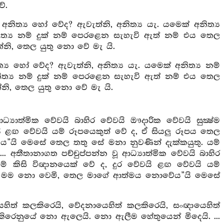
ේ.
අනිත්‍ය හෝ වේද? ඇවැත්නි, අනිත්‍ය යැ. යමෙක් අනිත්‍ය
නිත්‍ය නම් දුක් නම් පෙරළෙන සැහැවි ඇත් නම් එය තෙල
නි, තෙල යුතු නො වේ මැ යි.
ත්‍ය හෝ වේද? ඇවැත්නි, අනිත්‍ය යැ. යමෙක් අනිත්‍ය නම්
ිත්‍ය නම් දුක් නම් පෙරළෙන සැහැවි ඇත් නම් එය තෙල
නි, තෙල යුතු නො වේ මැ යි.
්‍යාත්මික වේවයි බාහිර වේවයි ඖදාරික වේවයි සුක්‍ෂ්ම
වයි ළඟ වේවයි යම් රූපයෙකුත් වේ ද, ඒ සියලු රූපය තෙල
ි මෙසේ තෙල තතු සේ මනා නුවණින් දැක්කයුතු. යම්
... අතීතානාගත පච්චුප්පන්න වූ ආධ්‍යාත්මික වේවයි බාහිර
 යම් කිසි විඥානයෙක් වේ ද, දුර වේවයි ළඟ වේවයි යම්
ෙල මම නො වෙමි, තෙල මාගේ ආත්මය නොවේය”යි මෙසේ
ුපයෙහිත් කලකිරෙයි, වේදනායෙහිත් කලකිරෙයි, සංඥායෙහිත්
ලකිරෙනුයේ නො ඇලෙයි. නො ඇලීම හේතුයෙන් මිදෙයි. ...