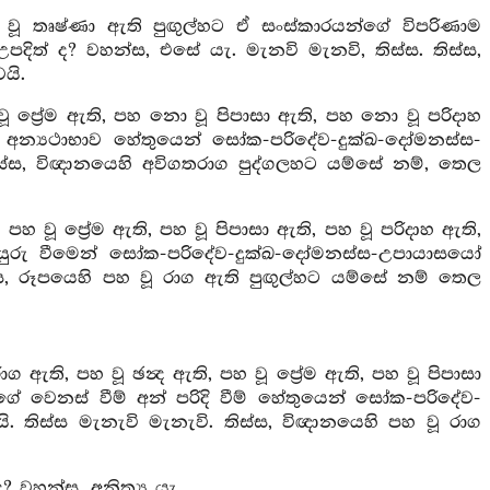
වූ තෘෂ්ණා ඇති පුඟුල්හට ඒ සංස්කාරයන්ගේ විපරිණාම
ිත් ද? වහන්ස, එසේ යැ. මැනවි මැනවි, තිස්ස. තිස්ස,
යි.
ප්‍රේම ඇති, පහ නො වූ පිපාසා ඇති, පහ නො වූ පරිදාහ
අන්‍යථාභාව හේතුයෙන් සෝක-පරිදේව-දුක්ඛ-දෝමනස්ස-
ිස්ස, විඥානයෙහි අවිගතරාග පුද්ගලහට යම්සේ නම්, තෙල
 පහ වූ ප්‍රේම ඇති, පහ වූ පිපාසා ඇති, පහ වූ පරිදාහ ඇති,
යුරු වීමෙන් සෝක-පරිදේව-දුක්ඛ-දෝමනස්ස-උපායාසයෝ
්ස, රූපයෙහි පහ වූ රාග ඇති පුඟුල්හට යම්සේ නම් තෙල
ග ඇති, පහ වූ ඡන්‍ද ඇති, පහ වූ ප්‍රේම ඇති, පහ වූ පිපාසා
ගේ වෙනස් වීම් අන් පරිදි වීම් හේතුයෙන් සෝක-පරිදේව-
තිස්ස මැනැවි මැනැවි. තිස්ස, විඥානයෙහි පහ වූ රාග
? වහන්ස, අනිත්‍ය යැ.