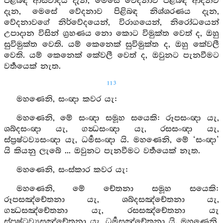
පිළිබඳ ආස්වාදය දැන, මෙසේ වේදනාව පිළිබඳ ආදීනව
දැන, මෙසේ වේදනාව පිළිබඳ නිශ්ශරණය දැන,
වේදනාවගේ නිර්වේදයෙන්, විරාගයෙන්, නිරෝධයෙන්
උපාදාන විසින් ග්‍රහණය නො කොට විමුක්ත වෙත් ද, ඔහු
සුවිමුක්ත වෙති. යම් කෙනෙක් සුවිමුක්ත ද, ඔහු කේවලී
වෙති. යම් කෙනෙක් කේවලී වෙත් ද, ඔවුනට පැනවීමට
වර්‍තයෙක් නැත.
113
මහණෙනි, සංඥා කවර යැ:
මහණෙනි, මේ සංඥා සමූහ සයෙකි: රූපසංඥා යැ,
ශබ්දසංඥා යැ, ගන්‍ධසංඥා යැ, රසසංඥා යැ,
ස්ප්‍රෂ්ටව්‍යසංඥා යැ, ධර්‍මසංඥා යි. මහණෙනි, මේ ‘සංඥා’
යි කියනු ලැබේ ... ඔවුනට පැනවීමට වර්‍තයෙක් නැත.
මහණෙනි, සංස්කාර කවර යැ:
මහණෙනි, මේ චේතනා සමූහ සයෙකි:
රූපසඤ්චේතනා යැ, ශබ්දසඤ්චේතනා යැ,
ගන්‍ධසඤ්චේතනා යැ, රසසඤ්චේතනා යැ
ස්ප්‍රෂ්ටව්‍යසඤ්චේතනා යැ, ධර්‍මසඤ්චේතනා යි. මහණෙනි,