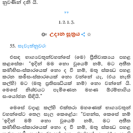
නුවණින් දනි යි.
99
1. 2. 1. 3.
උදාන සූත්‍රය
55.
සැවැත්නුවර:
එසඳ භාග්‍යවතුන්වහන්සේ (මෙ) ප්‍රීතිවාක්‍යය පහළ
කළසේක: “ඉදින් මම නො වූයෙම් නම්, මට අතීත
කර්‍මාභිසංස්කාරයෙක් නො ද වී නම්, මතු ස්කන්‍ධ පහළ
කරන කර්‍මසංස්කාරයෙක් නො වන්නේ යැ, (එය නැති
කල්හි) මට (මතු ප්‍රතිසන්‍ධියක් නම්) නො වන්නේ යි.
මෙසේ නිශ්චයට පැමිණෙන මහණ ඕරම්භාගිය
සංයෝජන සිඳියි.”
මෙසේ වදාළ කල්හි එක්තරා මහණෙක් භාග්‍යවතුන්
වහන්සේට තෙල සැල කෙළේය: “වහන්ස, කෙසේ නම්
‘ඉදින් මම් නො වූයෙම් නම්, මට අතීත
කර්‍මාභිසංස්කාරයෙක් නො ද වී නම්, මතු ස්කන්‍ධ පහළ