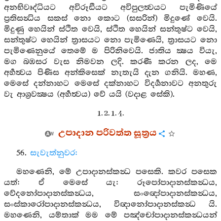
අනභිවෘද්ධියට අවිරූඪියට අවිපුලත්‍වයට පැමිණියේ
ප්‍රතිසන්‍ධිය සකස් නො කොට (සසරින්) මිදුණේ වෙයි.
මිදුණු හෙයින් ස්ථිත වෙයි, ස්ථිත හෙයින් සන්තුෂ්ට වෙයි,
සන්තුෂ්ට හෙයින් ත්‍රාසයට නො පැමිණෙයි, ත්‍රාසයට නො
පැමිණෙනුයේ තෙමේ ම පිරිනිවෙයි. ජාතිය ක්‍ෂය වියැ,
මග බඹසර වැස නිමවන ලදි. කරණී කරන ලද, මෙ
අර්‍හත්‍වය පිණිස අන්කිසෙක් නැතැයි දැන ගනියි. මහණ,
මෙසේ දන්නාහට මෙසේ දක්නාහට විදර්‍ශනාවට අනතුරු
වැ ආශ්‍රවක්‍ෂය (අර්‍හත්‍වය) වේ යයි (වදාළ සේකි).
1. 2. 1. 4.
උපාදාන පරිවත්ත සූත්‍රය
56.
සැවැත්නුවර:
මහණෙනි, මේ උපාදානස්කන්‍ධ පසෙකි. කවර පසෙක
යත්: ඒ මෙසේ යැ: රූපෝපාදානස්කන්‍ධය,
වේදනෝපාදානස්කන්‍ධය, සංඥෝපාදානස්කන්‍ධය,
සංස්කාරෝපාදානස්කන්‍ධය, විඥානෝපාදානස්කන්‍ධ යි.
මහණෙනි, යම්තාක් මම මේ පඤ්චෝපාදානස්කන්‍ධයන්