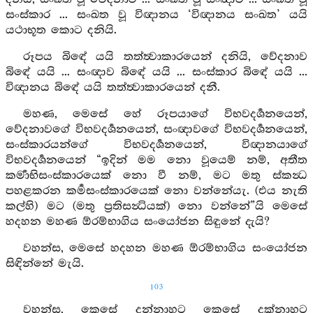
සංස්කාර ... සංඛත වූ විඥානය ‘විඥානය සංඛත’ යයි
යථාභූත කොට දනියි.
රූපය බිඳේ යයි තත්ත්‍වාකාරයෙන් දනියි, වේදනාව
බිඳේ යයි ... සංඥාව බිඳේ යයි ... සංස්කාර බිඳේ යයි ...
විඥානය බිඳේ යයි තත්ත්‍වාකාරයෙන් දනී.
මහණ, මෙසේ හේ රූපයාගේ විභවදර්‍ශනයෙන්,
වේදනාවගේ විභවදර්‍ශනයෙන්, සංඥාවගේ විභවදර්‍ශනයෙන්,
සංස්කාරයන්ගේ විභවදර්‍ශනයෙන්, විඥානයාගේ
විභවදර්‍ශනයෙන් “ඉදින් මම නො වූයෙම් නම්, අතීත
කර්‍මාභිසංස්කාරයෙක් නො වී නම්, මට මතු ස්කන්‍ධ
පහළකරන කර්‍මසංස්කාරයෙක් නො වන්නේයැ. (එය නැති
කල්හි) මට (මතු ප්‍රතිසන්‍ධියක්) නො වන්නේ”යි මෙසේ
හදහන මහණ ඕරම්භාගිය සංයෝජන සිඳුනේ දැයි?
වහන්ස, මෙසේ හදහන මහණ ඕරම්භාගිය සංයෝජන
සිඳින්නේ මැයි.
103
වහන්ස, කෙසේ දන්නාහට කෙසේ දක්නාහට