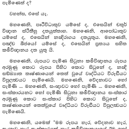
පැමිණෙත් ද?
වහන්ස, එසේ යැ.
මහණෙනි, පෘථිවිධාතුව යම්සේ ද, එසෙයින් චතුර්
විඥාන ස්ථිතීහු දතයුත්තාහ. මහණෙනි, ආපෝධාතුව
යම්සේ ද, එසෙයින් නන්‍දිරාගය දතයුතුය. මහණෙනි,
පඤ්ච බීජයෝ යම්සේ ද, එසෙයින් ප්‍රත්‍යය සහිත
කර්‍මවිඥානය දත යුතු යි.
මහණෙනි, රූපයට පැමිණ සිටුනා කර්‍මවිඥානය රූපය
අරමුණු කොට රූපය පිහිට කොට සිටුනේ ද, නන්‍දි
සඞ්ඛ්‍යාත තෘෂ්ණායෙන් තෙත් වූයේ වෘද්ධියට විරූඪියට
විපුලත්‍වයට පැමිණෙයි. මහණෙනි, වේදනාවට හෝ
පැමිණි ... මහණෙනි, සංඥාවට හෝ පැමිණි ... මහණෙනි,
සංස්කාරයනට හෝ පැමිණි සිටුනා කර්‍මවිඥානය සංස්කාර
අරමුණු කොට සංස්කාර පිහිට කොට සිටුනේ ද,
තෘෂ්ණායෙන් තෙත්වූයේ වෘද්ධියට විරූඪියට විපුලත්‍වයට
පැමිණෙයි.
මහණෙනි, යමෙක් “මම රූපය හැර, වේදනාව හැර,