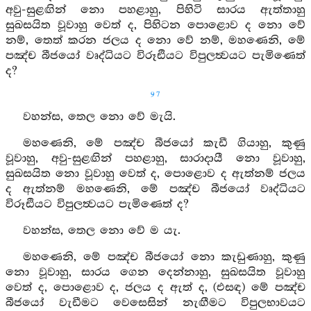
අවු-සුළඟින් නො පහළාහු, පිහිටි සාරය ඇත්තාහු
සුඛසයිත වූවාහු වෙත් ද, පිහිටන පොළොව ද නො වේ
නම්, තෙත් කරන ජලය ද නො වේ නම්, මහණෙනි, මේ
පඤ්ච බීජයෝ වෘද්ධියට විරූඪියට විපුලත්‍වයට පැමිණෙත්
ද?
97
වහන්ස, තෙල නො වේ මැයි.
මහණෙනි, මේ පඤ්ච බීජයෝ කැඩී ගියාහු, කුණු
වූවාහු, අවු-සුළඟින් පහළාහු, සාරාදායී නො වූවාහු,
සුඛසයිත නො වූවාහු වෙත් ද, පොළොව ද ඇත්නම් ජලය
ද ඇත්නම් මහණෙනි, මේ පඤ්ච බීජයෝ වෘද්ධියට
විරූඪියට විපුලත්‍වයට පැමිණෙත් ද?
වහන්ස, තෙල නො වේ ම යැ.
මහණෙනි, මේ පඤ්ච බීජයෝ නො කැඩුණාහු, කුණු
නො වූවාහු, සාරය ගෙන දෙන්නාහු, සුඛසයිත වූවාහු
වෙත් ද, පොළොව ද, ජලය ද ඇත් ද, (එසඳ) මේ පඤ්ච
බීජයෝ වැඩීමට වෙසෙසින් නැඟීමට විපුලභාවයට