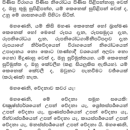
පිණිස විරාගය පිණිස නිරෝධය පිණිස පිළිපන්නාහු වෙත්
ද, ඔහු තුමූ සුපිළිපන්හ, යම් කෙනෙක් සුපිළිපන් වෙත් ද,
උහු මේ ශාසනයෙහි පිහිටා සිටිත්.
මහණෙනි, යම් කිසි මහණ කෙනෙක් හෝ බ්‍රාහ්මණ
කෙනෙක් හෝ මෙසේ රූපය දැන, රූපසමුදය දැන,
රූපනිරෝධය දැන, රූපනිරෝධගාමිනීපටිපදාව දැන
රූපයාගේ නිර්වේදයෙන් විරාගයෙන් නිරෝධයෙන්
උපාදානය නො කොට (තණ්හාදී වශයෙන් අලවා නො
ගෙන) මිදුණාහු වෙත් ද, ඔහු සුවිමුත්තයහ. යම් කෙනෙක්
සුවිමුත්ත ද, ඔහු කේවලීහ (කළ සියලුකිස ඇතියහ). යම්
කෙනෙක් කේවලී ද, ඔවුනට පැනවීමට වර්‍තයෙක්
(කරුණක්) නැත.
මහණෙනි, වේදනාව කවර යැ:
මහණෙනි, මේ වේදනා සමූහ සයෙකි:
චක්‍ෂුෂ්ස්පර්ශයෙන් උපන් වේදනා යැ, ශ්‍රෝතස්පර්‍ශයෙන්
උපන් වේදනා යැ, ඝ්‍රාණස්පර්‍ශයෙන් උපන් වේදනා යැ,
ජිහ්වාස්පර්‍ශයෙන් උපන් වේදනා යැ, කායස්පර්‍ශයෙන් උපන්
වේදනා යැ, මනස්ස්පර්‍ශයෙන් උපන් වේදනා යි. මහණෙනි,