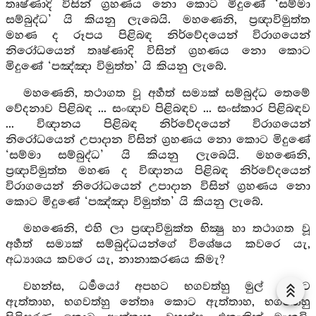
තෘෂ්ණාදි විසින් ග්‍රහණය නො කොට මිදුණේ ‘සම්මා
සම්බුද්ධ’ යි කියනු ලැබෙයි. මහණෙනි, ප්‍රඥාවිමුත්ත
මහණ ද රූපය පිළිබඳ නිර්වේදයෙන් විරාගයෙන්
නිරෝධයෙන් තෘෂ්ණාදි විසින් ග්‍රහණය නො කොට
මිදුණේ ‘පඤ්ඤා විමුත්ත’ යි කියනු ලැබේ.
මහණෙනි, තථාගත වූ අර්‍හත් සම්‍යක් සම්බුද්ධ තෙමේ
වේදනාව පිළිබඳ ... සංඥාව පිළිබඳව ... සංස්කාර පිළිබඳව
... විඥානය පිළිබඳ නිර්වේදයෙන් විරාගයෙන්
නිරෝධයෙන් උපාදාන විසින් ග්‍රහණය නො කොට මිදුණේ
‘සම්මා සම්බුද්ධ’ යි කියනු ලැබෙයි. මහණෙනි,
ප්‍රඥාවිමුත්ත මහණ ද විඥානය පිළිබඳ නිර්වේදයෙන්
විරාගයෙන් නිරෝධයෙන් උපාදාන විසින් ග්‍රහණය නො
කොට මිදුණේ ‘පඤ්ඤා විමුත්ත’ යි කියනු ලැබේ.
මහණෙනි, එහි ලා ප්‍රඥාවිමුක්ත භික්‍ෂු හා තථාගත වූ
අර්‍හත් සම්‍යක් සම්බුද්ධයන්ගේ විශේෂය කවරෙ යැ,
අධ්‍යාශය කවරෙ යැ, නානාකරණය කිමැ?
වහන්ස, ධර්‍මයෝ අපහට භගවත්හු මුල් කොට
ඇත්තාහ, භගවත්හු නේතෘ කොට ඇත්තාහ, භගවත්හු