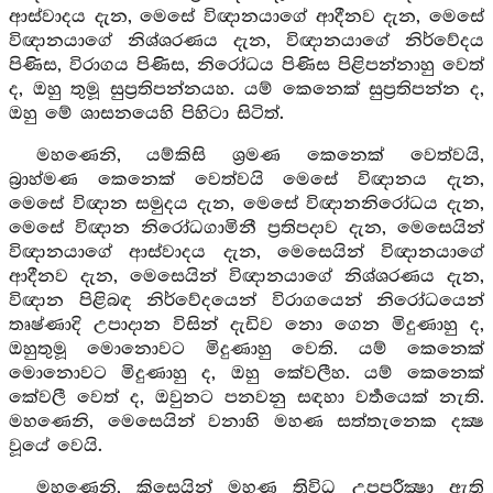
ආස්වාදය දැන, මෙසේ විඥානයාගේ ආදීනව දැන, මෙසේ
විඥානයාගේ නිශ්ශරණය දැන, විඥානයාගේ නිර්වේදය
පිණිස, විරාගය පිණිස, නිරෝධය පිණිස පිළිපන්නාහු වෙත්
ද, ඔහු තුමූ සුප්‍රතිපන්නයහ. යම් කෙනෙක් සුප්‍රතිපන්න ද,
ඔහු මේ ශාසනයෙහි පිහිටා සිටිත්.
මහණෙනි, යම්කිසි ශ්‍රමණ කෙනෙක් වෙත්වයි,
බ්‍රාහ්මණ කෙනෙක් වෙත්වයි මෙසේ විඥානය දැන,
මෙසේ විඥාන සමුදය දැන, මෙසේ විඥානනිරෝධය දැන,
මෙසේ විඥාන නිරෝධගාමිනී ප්‍රතිපදාව දැන, මෙසෙයින්
විඥානයාගේ ආස්වාදය දැන, මෙසෙයින් විඥානයාගේ
ආදීනව දැන, මෙසෙයින් විඥානයාගේ නිශ්ශරණය දැන,
විඥාන පිළිබඳ නිර්වේදයෙන් විරාගයෙන් නිරෝධයෙන්
තෘෂ්ණාදි උපාදාන විසින් දැඩිව නො ගෙන මිදුණාහු ද,
ඔහුතුමූ මොනොවට මිදුණාහු වෙති. යම් කෙනෙක්
මොනොවට මිදුණාහු ද, ඔහු කේවලීහ. යම් කෙනෙක්
කේවලී වෙත් ද, ඔවුනට පනවනු සඳහා වර්‍තයෙක් නැති.
මහණෙනි, මෙසෙයින් වනාහි මහණ සත්තැනෙක දක්‍ෂ
වූයේ වෙයි.
මහණෙනි, කිසෙයින් මහණ ත්‍රිවිධ උපපරීක්‍ෂා ඇති