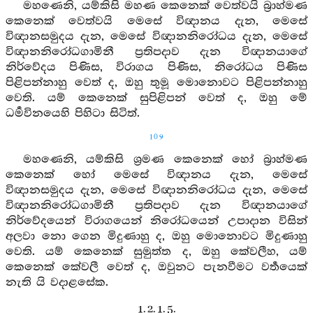
මහණෙනි, යම්කිසි මහණ කෙනෙක් වෙත්වයි බ්‍රාහ්මණ
කෙනෙක් වෙත්වයි මෙසේ විඥානය දැන, මෙසේ
විඥානසමුදය දැන, මෙසේ විඥානනිරෝධය දැන, මෙසේ
විඥානනිරෝධගාමිනී ප්‍රතිපදාව දැන විඥානයාගේ
නිර්වේදය පිණිස, විරාගය පිණිස, නිරෝධය පිණිස
පිළිපන්නාහු වෙත් ද, ඔහු තුමූ මොනොවට පිළිපන්නාහු
වෙති. යම් කෙනෙක් සුපිළිපන් වෙත් ද, ඔහු මේ
ධර්‍මවිනයෙහි පිහිටා සිටිත්.
109
මහණෙනි, යම්කිසි ශ්‍රමණ කෙනෙක් හෝ බ්‍රාහ්මණ
කෙනෙක් හෝ මෙසේ විඥානය දැන, මෙසේ
විඥානසමුදය දැන, මෙසේ විඥානනිරෝධය දැන, මෙසේ
විඥානනිරෝධගාමිනී ප්‍රතිපදාව දැන විඥානයාගේ
නිර්වේදයෙන් විරාගයෙන් නිරෝධයෙන් උපාදාන විසින්
අලවා නො ගෙන මිදුණාහු ද, ඔහු මොනොවට මිදුණාහු
වෙති. යම් කෙනෙක් සුමුත්ත ද, ඔහු කේවලීහ, යම්
කෙනෙක් කේවලී වෙත් ද, ඔවුනට පැනවීමට වර්‍තයෙක්
නැති යි වදාළසේක.
1. 2. 1. 5.