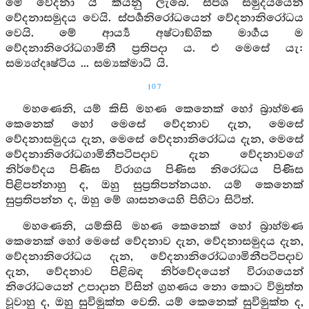
මේ වේදනා යි කියනු ලැබේ. ස්පර්‍ශ සමුදයයෙන්
වේදනාසමුදය වෙයි. ස්පර්‍ශනිරෝධයෙන් වේදනානිරෝධය
වෙයි. මේ ආර්‍ය්‍ය අෂ්ටාඞ්ගික මාර්‍ගය ම
වේදනානිරෝධගාමිනී ප්‍රතිපදා ය. එ මෙසේ යැ:
සම්‍යග්දෘෂ්ටිය ... සම්‍යක්මාධි යි.
107
මහණෙනි, යම් කිසි මහණ කෙනෙක් හෝ බ්‍රාහ්මණ
කෙනෙක් හෝ මෙසේ වේදනාව දැන, මෙසේ
වේදනාසමුදය දැන, මෙසේ වේදනානිරෝධය දැන, මෙසේ
වේදනානිරෝධගාමිනීපටිපදාව දැන වේදනාවගේ
නිර්වේදය පිණිස විරාගය පිණිස නිරෝධය පිණිස
පිළිපන්නාහු ද, ඔහු සුප්‍රතිපන්නයහ. යම් කෙනෙක්
සුප්‍රතිපන්න ද, ඔහු මේ ශාසනයෙහි පිහිටා සිටිත්.
මහණෙනි, යම්කිසි මහණ කෙනෙක් හෝ බ්‍රාහ්මණ
කෙනෙක් හෝ මෙසේ වේදනාව දැන, වේදනාසමුදය දැන,
වේදනානිරෝධය දැන, වේදනානිරෝධගාමිනීපටිපදාව
දැන, වේදනාව පිළිබඳ නිර්වේදයෙන් විරාගයෙන්
නිරෝධයෙන් උපාදාන විසින් ග්‍රහණය නො කොට විමුත්ත
වූවාහු ද, ඔහු සුවිමුක්ත වෙති. යම් කෙනෙක් සුවිමුක්ත ද,