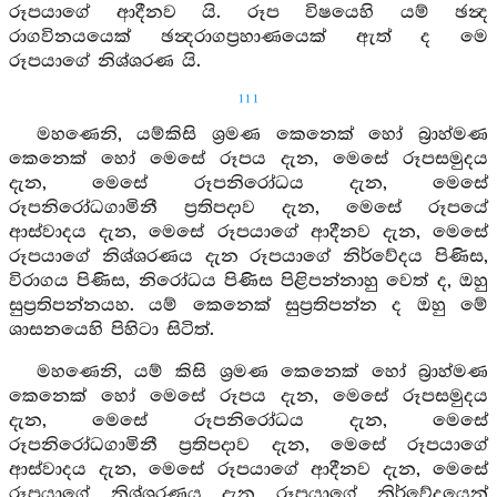
රූපයාගේ ආදීනව යි. රූප විෂයෙහි යම් ඡන්‍ද
රාගවිනයයෙක් ඡන්‍දරාගප්‍රහාණයෙක් ඇත් ද මෙ
රූපයාගේ නිශ්ශරණ යි.
111
මහණෙනි, යම්කිසි ශ්‍රමණ කෙනෙක් හෝ බ්‍රාහ්මණ
කෙනෙක් හෝ මෙසේ රූපය දැන, මෙසේ රූපසමුදය
දැන, මෙසේ රූපනිරෝධය දැන, මෙසේ
රූපනිරෝධගාමිනී ප්‍රතිපදාව දැන, මෙසේ රූපයේ
ආස්වාදය දැන, මෙසේ රූපයාගේ ආදීනව දැන, මෙසේ
රූපයාගේ නිශ්ශරණය දැන රූපයාගේ නිර්වේදය පිණිස,
විරාගය පිණිස, නිරෝධය පිණිස පිළිපන්නාහු වෙත් ද, ඔහු
සුප්‍රතිපන්නයහ. යම් කෙනෙක් සුප්‍රතිපන්න ද ඔහු මේ
ශාසනයෙහි පිහිටා සිටිත්.
මහණෙනි, යම් කිසි ශ්‍රමණ කෙනෙක් හෝ බ්‍රාහ්මණ
කෙනෙක් හෝ මෙසේ රූපය දැන, මෙසේ රූපසමුදය
දැන, මෙසේ රූපනිරෝධය දැන, මෙසේ
රූපනිරෝධගාමිනී ප්‍රතිපදාව දැන, මෙසේ රූපයාගේ
ආස්වාදය දැන, මෙසේ රූපයාගේ ආදීනව දැන, මෙසේ
රූපයාගේ නිශ්ශරණය දැන රූපයාගේ නිර්වේදයෙන්