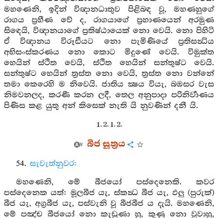
මහණෙනි, ඉදින් විඥානධාතුව පිළිබඳ වූ, මහණහුගේ
රාගය ප්‍රහීණ වේ ද, රාගයාගේ ප්‍රහාණයෙන් අරමුණ
සිඳෙයි, විඥානයාගේ ප්‍රතිෂ්ඨායෙක් නො වෙයි. නො පිහිටි
ඒ විඥානය විරූඪියට නො පැමිණියේ ප්‍රතිසන්‍ධිය
අභිසංස්කරණය නො කොට මිදුණේ වෙයි. විමුක්ත
හෙයින් ස්ථිත වෙයි, ස්ථිත හෙයින් සන්තුෂ්ට වෙයි.
සන්තුෂ්ට හෙයින් ත්‍රස්ත නො වෙයි, ත්‍රස්ත නො වන්නේ
තමා කෙරෙහි ම නිවෙයි. ජාතිය ක්‍ෂය වියැ, බඹසර වැස
නිමවනලද, කරණී කරන ලදී, තෙල අනුපාදා පරිනිර්‍වාණය
පිණිස කළ යුතු අන් කිසෙක් නැති යි නුවණින් දනී යි.
1. 2. 1. 2.
බීජ සූත්‍රය
54.
සැවැත්නුවර:
මහණෙනි, මේ බීජයෝ පස්දෙනෙකි. කවර
පස්දෙනෙක යත්: මූලබීජ යැ, ස්කන්‍ධ බීජ යැ, ඵලු (පුරුක්)
බීජ යැ, අග්‍රබීජ යැ, පස්වැනි වූ බීජබීජ ය දැයි. මහණෙනි,
මේ පඤ්ච බීජයෝ නො කැඩුණා හු, කුණු නො වූවාහු,