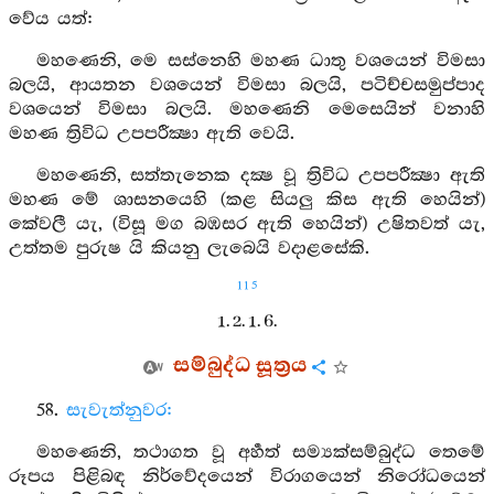
වේය යත්:
මහණෙනි, මෙ සස්නෙහි මහණ ධාතු වශයෙන් විමසා
බලයි, ආයතන වශයෙන් විමසා බලයි, පටිච්චසමුප්පාද
වශයෙන් විමසා බලයි. මහණෙනි මෙසෙයින් වනාහි
මහණ ත්‍රිවිධ උපපරීක්‍ෂා ඇති වෙයි.
මහණෙනි, සත්තැනෙක දක්‍ෂ වූ ත්‍රිවිධ උපපරීක්‍ෂා ඇති
මහණ මේ ශාසනයෙහි (කළ සියලු කිස ඇති හෙයින්)
කේවලී යැ, (විසූ මග බඹසර ඇති හෙයින්) උෂිතවත් යැ,
උත්තම පුරුෂ යි කියනු ලැබෙයි වදාළසේකි.
115
1. 2. 1. 6.
සම්බුද්ධ සූත්‍රය
58.
සැවැත්නුවර:
මහණෙනි, තථාගත වූ අර්‍හත් සම්‍යක්සම්බුද්ධ තෙමේ
රූපය පිළිබඳ නිර්වේදයෙන් විරාගයෙන් නිරෝධයෙන්