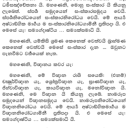
ධර්‍මසඤ්චේතනා යි. මහණෙනි, මොහු සංස්කාර යි කියනු
ලැබෙත්. ස්පර්‍ශ සමුදයෙන් සංස්කාරසමුදය වෙයි.
ස්පර්‍ශනිරෝධයෙන් සංස්කාරනිරෝධය වෙයි. මේ ආර්‍ය්‍ය
අෂ්ටාඞ්ගික මාර්‍ගය ම සංස්කාරනිරෝධගාමිනී ප්‍රතිපදා යි. එ
මෙසේ යැ: සම්‍යග්දෘෂ්ටිය … සම්‍යක්සමාධි යි.
මහණෙනි, යම්කිසි ශ්‍රමණ කෙනෙක් වෙත්වයි බ්‍රාහ්මණ
කෙනෙක් වෙත්වයි මෙසේ සංස්කාර දැන ... ඔවුනට
පැනවීමට වර්‍තයෙක් නැත.
මහණෙනි, විඥානය කවර යැ:
මහණෙනි, මේ විඥාන රාශි සයෙකි: (එනම්)
චක්‍ෂුර්විඥාන යැ, ශ්‍රෝත්‍රවිඥාන යැ, ඝ්‍රාණවිඥාන යැ,
ජිහ්වාවිඥාන යැ, කායවිඥාන යැ, මනෝවිඥාන යි.
මහණෙනි, මෙ විඥාන යි කියනු ලැබේ. නාමරූප
සමුදයෙන් විඥානසමුදය වෙයි. නාමරූපනිරෝධයෙන්
විඥානනිරෝධය වෙයි. මේ ආර්‍ය්‍ය අෂ්ටාඞ්ගිකමාර්‍ගය ම
විඥානනිරෝධගාමිනී ප්‍රතිපදා යි. එ මෙසේ යැ:
සම්‍යග්දෘෂ්ටිය … සම්‍යක්සමාධි යි.