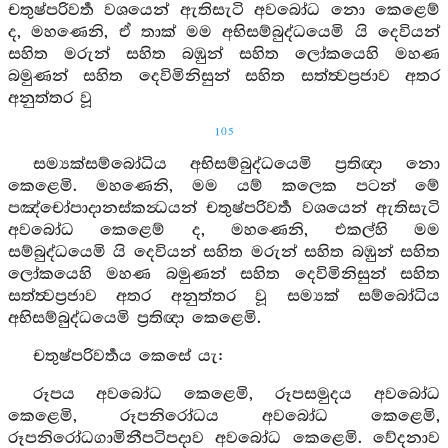
චතුෂ්පරිවර්‍ත වශයෙන් ඇතිසැටි අවබෝධ නො කෙළෙම්
ද, මහණෙනි, ඒ තාක් මම අභිසම්බුද්ධයෙමි යි දෙවියන්
සහිත මරුන් සහිත බඹුන් සහිත ලෝකයෙහි මහණ
බමුණන් සහිත දෙවිමිනිසුන් සහිත සත්ත්‍වප්‍රජාව අතර
අනුත්තර වූ
105
සම්‍යක්සම්බෝධිය අභිසම්බුද්ධයෙමි ප්‍රතිඥා නො
කෙළෙමි. මහණෙනි, මම යම් කලෙක පටන් මේ
පඤ්චෝපාදානස්කන්‍ධයන් චතුෂ්පරිවර්‍ත වශයෙන් ඇතිසැටි
අවබෝධ කෙළෙම් ද, මහණෙනි, එකල්හි මම
සම්බුද්ධයෙමි යි දෙවියන් සහිත මරුන් සහිත බඹුන් සහිත
ලෝකයෙහි මහණ බමුණන් සහිත දෙවිමිනිසුන් සහිත
සත්ත්‍වප්‍රජාව අතර අනුත්තර වූ සම්‍යක් සම්බෝධිය
අභිසම්බුද්ධයෙමි ප්‍රතිඥා කෙළෙමි.
චතුෂ්පරිවර්‍තය කෙසේ යැ:
රූපය අවබෝධ කෙළෙමි, රූපසමුදය අවබෝධ
කෙළෙමි, රූපනිරෝධය අවබෝධ කෙළෙමි,
රූපනිරෝධගාමිනීපටිපදාව අවබෝධ කෙළෙමි. වේදනාව