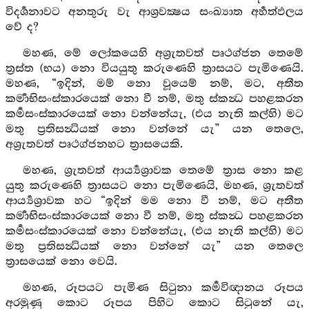
විදර්‍ශනාවට අනතුරු වැ ආශ්‍රවක්‍ෂය සංඛ්‍යාත අර්‍හත්ඵලය
වේ ද?
මහණ, මේ ලෝකයෙහි අශ්‍රැතවත් පෘථග්ජන තෙමේ
ත්‍රස්ත (භය) නො වියයුතු කරුණෙහි ත්‍රාසයට පැමිණෙයි.
මහණ, “ඉදින්, මම් නො වූයෙම් නම්, මට, අතීත
කර්‍මාභිසංස්කාරයෙක් නො වී නම්, මතු ස්කන්‍ධ පහළකරන
කර්‍මසංස්කාරයෙක් නො වන්නේයැ, (එය නැති කල්හි) මට
මතු ප්‍රතිසන්‍ධියක් නො වන්නේ යැ” යන තෙලෙ,
අශ්‍රැතවත් පෘථග්ජනහට ත්‍රාසයෙකි.
මහණ, ශ්‍රැතවත් ආර්‍ය්‍යශ්‍රාවක තෙමේ ත්‍රාස නො කළ
යුතු කරුණෙහි ත්‍රාසයට නො පැමිණෙයි, මහණ, ශ්‍රැතවත්
ආර්‍ය්‍යශ්‍රාවක හට “ඉදින් මම නො වී නම්, මට අතීත
කර්‍මාභිසංස්කාරයෙක් නො වී නම්, මතු ස්කන්‍ධ පහළකරන
කර්‍මසංස්කාරයෙක් නො වන්නේයැ, (එය නැති කල්හි) මට
මතු ප්‍රතිසන්‍ධියක් නො වන්නේ යැ” යන තෙලෙ
ත්‍රාසයෙක් නො වෙයි.
මහණ, රූපයට පැමිණ සිටුනා කර්‍මවිඥානය රූපය
අරමුණු කොට රූපය පිහිට කොට සිටුනේ යැ,