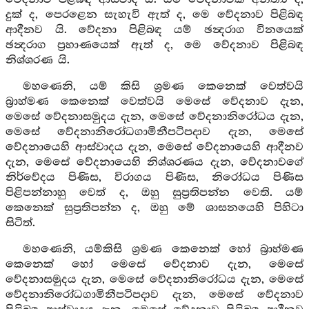
දුක් ද, පෙරළෙන සැහැවි ඇත් ද, මෙ වේදනාව පිළිබඳ
ආදීනව යි. වේදනා පිළිබඳ යම් ඡන්‍දරාග විනයෙක්
ඡන්‍දරාග ප්‍රහාණයෙක් ඇත් ද, මෙ වේදනාව පිළිබඳ
නිශ්ශරණ යි.
මහණෙනි, යම් කිසි ශ්‍රමණ කෙනෙක් වෙත්වයි
බ්‍රාහ්මණ කෙනෙක් වෙත්වයි මෙසේ වේදනාව දැන,
මෙසේ වේදනාසමුදය දැන, මෙසේ වේදනානිරෝධය දැන,
මෙසේ වේදනානිරෝධගාමිනීපටිපදාව දැන, මෙසේ
වේදනායෙහි ආස්වාදය දැන, මෙසේ වේදනායෙහි ආදීනව
දැන, මෙසේ වේදනායෙහි නිශ්ශරණය දැන, වේදනාවගේ
නිර්වේදය පිණිස, විරාගය පිණිස, නිරෝධය පිණිස
පිළිපන්නාහු වෙත් ද, ඔහු සුප්‍රතිපන්න වෙති. යම්
කෙනෙක් සුප්‍රතිපන්න ද, ඔහු මේ ශාසනයෙහි පිහිටා
සිටිත්.
මහණෙනි, යම්කිසි ශ්‍රමණ කෙනෙක් හෝ බ්‍රාහ්මණ
කෙනෙක් හෝ මෙසේ වේදනාව දැන, මෙසේ
වේදනාසමුදය දැන, මෙසේ වේදනානිරෝධය දැන, මෙසේ
වේදනානිරෝධගාමිනීපටිපදාව දැන, මෙසේ වේදනාව