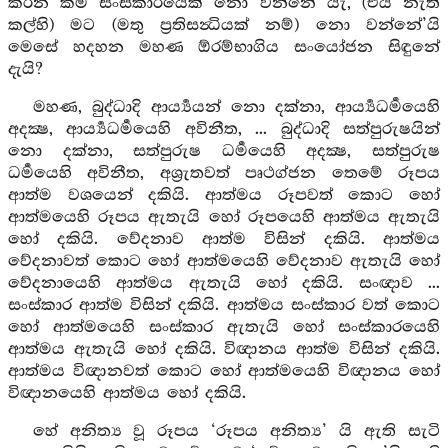
කරන කර්‍ම සංස්කාරයෙක් නො වන්නේ යැ, (එය නැති
කල්හි) මට (මතු ප්‍රතිසන්‍ධියක් නම්) නො වන්නේ’යි
මෙසේ හදහන මහණ ඕරම්භාගිය සංයෝජන සිඳුනේ
දැයි?
මහණ, බුද්ධාදි ආර්‍ය්‍යයන් නො දක්නා, ආර්‍ය්‍යධර්‍මයෙහි
අදක්‍ෂ, ආර්‍ය්‍යධර්‍මයෙහි අවිනීත, ... බුද්ධාදි සත්පුරුෂයින්
නො දක්නා, සත්පුරුෂ ධර්‍මයෙහි අදක්‍ෂ, සත්පුරුෂ
ධර්‍මයෙහි අවිනීත, අශ්‍රැතවත් පෘථග්ජන තෙමේ රූපය
ආත්ම වශයෙන් දකියි. ආත්මය රූපවත් කොට හෝ
ආත්මයෙහි රූපය ඇතැයි හෝ රූපයෙහි ආත්මය ඇතැයි
හෝ දකියි. වේදනාව ආත්ම විසින් දකියි. ආත්මය
වේදනාවත් කොට හෝ ආත්මයෙහි වේදනාව ඇතැයි හෝ
වේදනායෙහි ආත්මය ඇතැයි හෝ දකියි. සංඥාව ...
සංස්කාර ආත්ම විසින් දකියි. ආත්මය සංස්කාර වත් කොට
හෝ ආත්මයෙහි සංස්කාර ඇතැයි හෝ සංස්කාරයෙහි
ආත්මය ඇතැයි හෝ දකියි. විඥානය ආත්ම විසින් දකියි.
ආත්මය විඥානවත් කොට හෝ ආත්මයෙහි විඥානය හෝ
විඥානයෙහි ආත්මය හෝ දකියි.
හේ අනිත්‍ය වූ රූපය ‘රූපය අනිත්‍ය’ යි ඇති සැටි