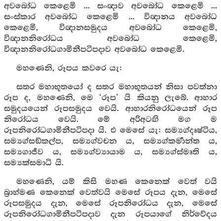
අවබෝධ කෙළෙමි ... සංඥාව අවබෝධ කෙළෙමි ...
සංස්කාර අවබෝධ කෙළෙමි ... විඥානය අවබෝධ
කෙළෙමි, විඥානසමුදය අවබෝධ කෙළෙමි,
විඥානනිරෝධය අවබෝධ කෙළෙමි,
විඥානනිරෝධගාමිනීපටිපදාව අවබෝධ කෙළෙමි.
මහණෙනි, රූපය කවරෙ යැ:
සතර මහාභූතයෝ ද සතර මහාභූතයන් නිසා පවත්නා
රූප ද, මහණෙනි, මෙ ‘රූප’ යි කියනු ලැබේ. ආහාර
සමුදයයෙන් රූපසමුදය වෙයි. ආහාරනිරෝධයෙන් රූප
නිරෝධය වෙයි. මේ අරිඅටඟි මග ම
රූපනිරෝධගාමිනීපටිපදා යි. එ මෙසේ යැ: සම්‍යග්දෘෂ්ටිය,
සම්‍යග්සඞ්කල්ප, සම්‍යග්වචන ය, සම්‍යග්කර්‍මාන්ත ය,
සම්‍යගාජීව ය, සම්‍යග්ව්‍යායාම ය, සම්‍යග්ස්මෘති ය,
සම්‍යක්සමාධි යි.
මහණෙනි, යම් කිසි මහණ කෙනෙක් වෙත් වයි
බ්‍රාහ්මණ කෙනෙක් වෙත්වයි මෙසේ රූපය දැන, මෙසේ
රූපසමුදය දැන, මෙසේ රූපනිරෝධය දැන, මෙසේ
රූපනිරෝධගාමිනීපටිපදාව දැන රූපයාගේ නිර්වේදය