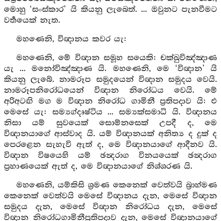
මොහු ‘සංස්කාර’ යි කියනු ලැබෙත්. ... ඔවුනට පැනවීමට
වර්‍තයෙක් නැත.
මහණෙනි, විඥානය කවර යැ:
මහණෙනි, මේ විඥාන සමූහ සයෙකි: චක්ඛුවිඤ්ඤාණ
යැ ... මනෝවිඤ්ඤාණ යි. මහණෙනි, මෙ ‘විඥාන’ යි
කියනු ලැබේ. නාමරූප සමුදයෙන් විඥාන සමුදය වෙයි.
නාමරූපනිරෝධයෙන් විඥාන නිරෝධය වෙයි. මේ
අරිඅටඟි මග ම විඥාන නිරෝධ ගාමිනී ප්‍රතිපදාව යි: එ
මෙසේ යැ: සම්‍යග්දෘෂ්ටිය ... සම්‍යක්සමාධි යි. විඥානය
නිසා යම් සුවයෙක් සොම්නසෙක් උපදී ද, මෙ
විඥානයාගේ ආස්වාද යි. යම් විඥානයක් අනිත්‍ය ද දුක් ද
පෙරළෙන සැහැවි ඇත් ද, මෙ විඥානයාගේ ආදීනව යි.
විඥාන විෂයෙහි යම් ඡන්‍දරාග විනයයෙක් ඡන්‍දරාග
ප්‍රහාණයෙක් ඇත් ද, මෙ විඥානයාගේ නිශ්ශරණ යි.
මහණෙනි, යම්කිසි ශ්‍රමණ කෙනෙක් වෙත්වයි බ්‍රාහ්මණ
කෙනෙක් වෙත්වයි මෙසේ විඥානය දැන, මෙසේ විඥාන
සමුදය දැන, මෙසේ විඥාන නිරෝධය දැන, මෙසේ
විඥාන නිරෝධගාමිනීප්‍රතිපදාව දැන, මෙසේ විඥානයාගේ