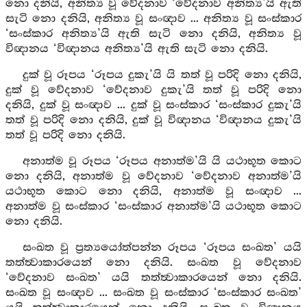
නො දනියි, අනිත්‍ය වූ වේදනාව ‘වේදනාව අනිත්‍ය’යි ඇති
සැටි නො දනියි, අනිත්‍ය වූ සංඥාව ... අනිත්‍ය වූ සංස්කාර
‘සංස්කාර අනිත්‍ය’යි ඇති සැටි නො දනියි, අනිත්‍ය වූ
විඥානය ‘විඥානය අනිත්‍ය’යි ඇති සැටි නො දනියි.
දුක් වූ රූපය ‘රූපය දුකැ’යි යි තත් වූ පරිදි නො දනියි,
දුක් වූ වේදනාව ‘වේදනාව දුකැ’යි තත් වූ පරිදි නො
දනියි, දුක් වූ සංඥාව ... දුක් වූ සංස්කාර ‘සංස්කාර දුකැ’යි
තත් වූ පරිදි නො දනියි, දුක් වූ විඥානය ‘විඥානය දුකැ’යි
තත් වූ පරිදි නො දනියි.
අනාත්ම වූ රූපය ‘රූපය අනාත්ම’යි යි යථාභූත කොට
නො දනියි, අනාත්ම වූ වේදනාව ‘වේදනාව අනාත්ම’යි
යථාභූත කොට නො දනියි, අනාත්ම වූ සංඥාව ...
අනාත්ම වූ සංස්කාර ‘සංස්කාර අනාත්ම’යි යථාභූත කොට
නො දනියි.
සංඛත වූ ප්‍රත්‍යයෝත්පන්න රූපය ‘රූපය සංඛත’ යයි
තත්ත්‍වාකාරයෙන් නො දනියි. සංඛත වූ වේදනාව
‘වේදනාව සංඛත’ යයි තත්ත්‍වාකාරයෙන් නො දනියි.
සංඛත වූ සංඥාව ... සංඛත වූ සංස්කාර ‘සංස්කාර සංඛත’