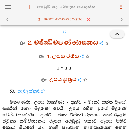
2. මජ‍්ඣිමපණ‍්ණාසකො
95
2. මජ්ඣිමපණ්ණාසකය
1. උපය වර්‍ගය
1. 2. 1. 1.
උපය සූත්‍රය
53.
සැවැත්නුවර:
මහණෙනි, උපය (තෘෂ්ණා - දෘෂ්ටි - මාන) සහිත වූයේ,
සසරින් නො මිදුණේ වෙයි. උපය රහිත වූයේ මිදුණේ
වෙයි. (තෘෂ්ණා - දෘෂ්ටි - මාන විසින්) රූපයට හෝ එළැඹ
සිටුනා කර්‍මවිඥානය රූපය අරමුණු කොට රූපය පිහිට
කොට සිටුනේ යැ. නන්‍දි සංඛ්‍යාත තෘෂ්ණායෙන් තෙත්