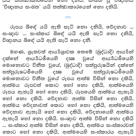
යයි තත්ත්‍වාකාරයෙන් නො දනියි. සංඛත වූ විඥානය
‘විඥානය සංඛත’ යයි තත්ත්‍වාකාරයෙන් නො දනියි.
101
රූපය බිඳේ යයි ඇති සැටි නො දනියි, වේදනාව ...
සංඥාව ... සංස්කාර බිඳේ යයි ඇති සැටි නො දනියි,
විඥානය බිඳේ යයි ඇති සැටි නො දනී.
මහණ, ශ්‍රැතවත් ආර්‍ය්‍යශ්‍රාවක තෙමේ (බුද්ධාදි) ආර්‍ය්‍යන්
දක්නේ ආර්‍ය්‍යධර්‍මයෙහි දක්‍ෂ වූයේ ආර්‍ය්‍යධර්‍මයෙහි
මොනොවට විනීත වූයේ, (බුද්ධාදි) සත්පුරුෂයින් දක්නේ
සත්පුරුෂධර්‍මයෙහි දක්‍ෂ වූයේ සත්පුරුෂධර්‍මයෙහි
මොනොවට විනීත වූයේ රූපය ආත්ම විසින් නො දකියි,
ආත්මය රූපවත් කොට හෝ නො දකියි, ආත්මයෙහි
රූපය ඇතැයි හෝ නො දකියි, රූපයෙහි ආත්මය ඇතැයි
හෝ නො දකියි. වේදනාව ආත්ම විසින් නො දකියි,
ආත්මය වේදනාවත් කොට හෝ නො දකියි, ආත්මයෙහි
වේදනාව ඇතැයි හෝ නො දකියි, වේදනායෙහි ආත්මය
ඇතැයි හෝ නො දකියි. සංඥාව ආත්ම විසින් නො දකියි
... සංස්කාර ආත්ම විසින් නො දකියි, ආත්මය සංස්කාරවත්
කොට හෝ නො දකියි, ආත්මයෙහි සංස්කාරය ඇතැයි