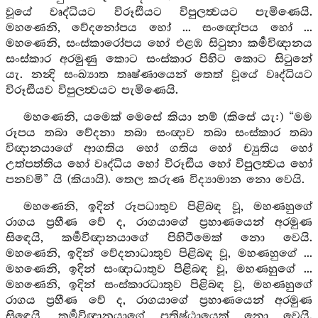
වූයේ වෘද්ධියට විරූඪියට විපුලත්‍වයට පැමිණෙයි.
මහණෙනි, වේදනෝපය හෝ ... සංඥෝපය හෝ ...
මහණෙනි, සංස්කාරෝපය හෝ එළඹ සිටුනා කර්‍මවිඥානය
සංස්කාර අරමුණු කොට සංස්කාර පිහිට කොට සිටුනේ
යැ. නන්‍දි සංඛ්‍යාත තෘෂ්ණායෙන් තෙත් වූයේ වෘද්ධියට
විරූඪියව විපුලත්‍වයට පැමිණෙයි.
මහණෙනි, යමෙක් මෙසේ කියා නම් (කිසේ යැ:) “මම
රූපය තබා වේදනා තබා සංඥාව තබා සංස්කාර තබා
විඥානයාගේ ආගතිය හෝ ගතිය හෝ ච්‍යුතිය හෝ
උත්පත්තිය හෝ වෘද්ධිය හෝ විරූඪිය හෝ විපුලත්‍වය හෝ
පනවමි” යි (කියායි). තෙල කරුණ විද්‍යාමාන නො වෙයි.
මහණෙනි, ඉදින් රූපධාතුව පිළිබඳ වූ, මහණහුගේ
රාගය ප්‍රහීණ වේ ද, රාගයාගේ ප්‍රහාණයෙන් අරමුණ
සිඳෙයි, කර්‍මවිඥානයාගේ පිහිටීමෙක් නො වෙයි.
මහණෙනි, ඉදින් වේදනාධාතුව පිළිබඳ වූ, මහණහුගේ ...
මහණෙනි, ඉදින් සංඥාධාතුව පිළිබඳ වූ, මහණහුගේ ...
මහණෙනි, ඉදින් සංස්කාරධාතුව පිළිබඳ වූ, මහණහුගේ
රාගය ප්‍රහීණ වේ ද, රාගයාගේ ප්‍රහාණයෙන් අරමුණ
සිඳෙයි, කර්‍මවිඥානයාගේ ප්‍රතිෂ්ඨායෙක් නො වෙයි.