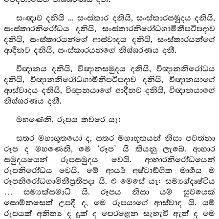
සංඥාව දනියි ... සංස්කාර දනියි, සංස්කාරසමුදය දනියි,
සංස්කාරනිරෝධය දනියි, සංස්කාරනිරෝධගාමිනීපටිපදාව
දනියි, සංස්කාරයන්ගේ ආස්වාදය දනියි, සංස්කාරයන්ගේ
ආදීනව දනියි, සංස්කාරයන්ගේ නිශ්ශරණය දනී.
විඥානය දනියි, විඥානසමුදය දනියි, විඥානනිරෝධය
දනියි, විඥානනිරෝධගාමිනීපටිපදාව දනියි, විඥානයාගේ
ආස්වාදය දනියි, විඥානයාගේ ආදීනව දනියි, විඥානයාගේ
නිශ්ශරණය දනී.
මහණෙනි, රූපය කවරෙ යැ:
සතර මහාභූතයෝ ද, සතර මහාභූතයන් නිසා පවත්නා
රූප ද මහණෙනි, මෙ ‘රූප’ යි කියනු ලැබේ. ආහාර
සමුදයයෙන් රූපසමුදය වෙයි. ආහාරනිරෝධයෙන්
රූපනිරෝධය වෙයි. මේ ආර්‍ය්‍ය අෂ්ටාඞ්ගික මාර්‍ගය ම
රූපනිරෝධගාමිනීප්‍රතිපදා යි. එ මෙසේ යැ: සම්‍යග්දෘෂ්ටිය
… සම්‍යක්සමාධි යි. රූපය නිසා යම් සුවයෙක්
සොම්නසෙක් උපදී ද, මෙ රූපයාගේ ආස්වාද යි. යම්
රූපයක් අනිත්‍ය ද දුක් ද පෙරළෙන සැහැවි ඇත් ද මෙ