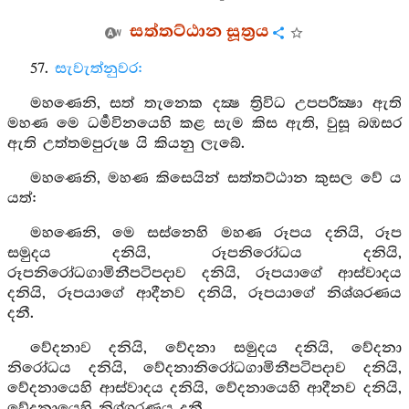
සත්තට්ඨාන සූත්‍රය
57.
සැවැත්නුවර:
මහණෙනි, සත් තැනෙක දක්‍ෂ ත්‍රිවිධ උපපරීක්‍ෂා ඇති
මහණ මෙ ධර්‍මවිනයෙහි කළ සැම කිස ඇති, වුසූ බඹසර
ඇති උත්තමපුරුෂ යි කියනු ලැබේ.
මහණෙනි, මහණ කිසෙයින් සත්තට්ඨාන කුසල වේ ය
යත්:
මහණෙනි, මෙ සස්නෙහි මහණ රූපය දනියි, රූප
සමුදය දනියි, රූපනිරෝධය දනියි,
රූපනිරෝධගාමිනීපටිපදාව දනියි, රූපයාගේ ආස්වාදය
දනියි, රූපයාගේ ආදීනව දනියි, රූපයාගේ නිශ්ශරණය
දනී.
වේදනාව දනියි, වේදනා සමුදය දනියි, වේදනා
නිරෝධය දනියි, වේදනානිරෝධගාමිනීපටිපදාව දනියි,
වේදනායෙහි ආස්වාදය දනියි, වේදනායෙහි ආදීනව දනියි,
වේදනායෙහි නිශ්ශරණය දනී.