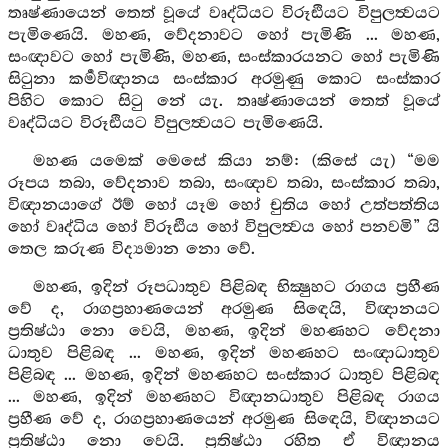
තෘෂ්ණායෙන් තෙත් වූයේ වෘද්ධියට විරූඪියට විපුලත්‍වයට
පැමිණෙයි. මහණ, වේදනාවට හෝ පැමිණි ... මහණ,
සංඥාවට හෝ පැමිණි, මහණ, සංස්කාරයනට හෝ පැමිණි
සිටුනා කර්‍මවිඥානය සංස්කාර අරමුණු කොට සංස්කාර
පිහිට කොට සිටු නේ යැ. තෘෂ්ණායෙන් තෙත් වූයේ
වෘද්ධියට විරූඪියට විපුලත්‍වයට පැමිණෙයි.
මහණ යමෙක් මෙසේ කියා නම්: (කිසේ යැ) “මම
රූපය තබා, වේදනාව තබා, සංඥාව තබා, සංස්කාර තබා,
විඥානයාගේ ඊම් හෝ යෑම හෝ චුතිය හෝ උත්පත්තිය
හෝ වෘද්ධිය හෝ විරූඪිය හෝ විපුලත්‍වය හෝ පනවමි” යි
තෙල කරුණ විද්‍යමාන නො වේ.
මහණ, ඉදින් රූපධාතුව පිළිබඳ භික්‍ෂුහට රාගය ප්‍රහීණ
වේ ද, රාගප්‍රහාණයෙන් අරමුණ සිඳෙයි, විඥානයට
ප්‍රතිෂ්ඨා නො වෙයි, මහණ, ඉදින් මහණහට වේදනා
ධාතුව පිළිබඳ ... මහණ, ඉදින් මහණහට සංඥාධාතුව
පිළිබඳ ... මහණ, ඉදින් මහණහට සංස්කාර ධාතුව පිළිබඳ
... මහණ, ඉදින් මහණහට විඥානධාතුව පිළිබඳ රාගය
ප්‍රහීණ වේ ද, රාගප්‍රහාණයෙන් අරමුණ සිඳෙයි, විඥානයට
ප්‍රතිෂ්ඨා නො වෙයි. ප්‍රතිෂ්ඨා රහිත ඒ විඥානය