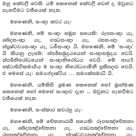
ඔහු කේවලී වෙති. යම් කෙනෙක් කේවලී වෙත් ද, ඔවුනට
පැනවීමට වර්‍තයෙක් නැත.
මහණෙනි, සංඥා කවර යැ:
මහණෙනි, මේ සංඥා සමූහ සයෙකි: රූපසංඥා යැ,
ශබ්දසංඥා යැ, ගන්‍ධසංඥා යැ, රසසංඥා යැ,
ස්ප්‍රෂ්ටව්‍යසංඥා යැ, ධර්‍මසංඥා යි. මහණෙනි, මේ ‘සංඥා’
යි කියනු ලැබේ: ස්පර්‍ශසමුදයයෙන් සංඥාසමුදය වෙයි.
ස්පර්‍ශනිරෝධයෙන් සංඥානිරෝධය වෙයි. මේ ආර්‍ය්‍ය
අෂ්ටාඞ්ගිකමාර්‍ගය ම සංඥා නිරෝධගාමිනී ප්‍රතිපදාව වෙයි.
එ මෙසේ යැ: සම්‍යග්දෘෂ්ටිය … සම්‍යක්සමාධි යි.
මහණෙනි, යම්කිසි ශ්‍රමණ කෙනෙක් හෝ බ්‍රාහ්මණ
කෙනෙක් හෝ මෙසේ සංඥාව දැන ... ඔවුනට පැනවීමට
වර්‍තයෙක් නැත.
මහණෙනි, සංස්කාර කවරහු යැ:
මහණෙනි, මේ චේතනාරාශී සයෙකි: රූපසඤ්චේතනා
යැ, ශබ්දසඤ්චේතනා යැ, ගන්‍ධසඤ්චේතනා යැ,
රසසඤ්චේතනා යැ, ස්ප්‍රෂ්ටව්‍යසඤ්චේතනා යැ,