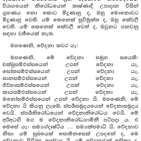
විරාගයෙන් නිරෝධයෙන් තෘෂ්ණාදි උපාදාන විසින්
ග්‍රහණය නො කොට මිදුණාහු ද, ඔහු මොනොවට
මිදුණාහු වෙති. යම් කෙනෙක් සුවිමුක්ත ද, ඔහු කේවලී
වෙති. යම් කෙනෙක් කේවලී වෙත් ද, ඔවුනට පනවනු
සඳහා වර්‍තයෙක් නැත.
මහණෙනි, වේදනා කවර යැ:
මහණෙනි, මේ වේදනා සමූහ සයෙකි:
චක්ඛුසම්ඵස්සයෙන් උපන් වේදනා යැ,
සෝතසම්ඵස්සයෙන් උපන් වේදනා යැ,
ඝානසම්ඵස්සයෙන් උපන් වේදනා යැ,
ජිව්හාසම්ඵස්සයෙන් උපන් වේදනා යැ,
කායසම්ඵස්සයෙන් උපන් වේදනා යැ,
මනෝසම්ඵස්සයෙන් උපන් වේදනා යි. මහණෙනි, මේ
වේදනා යි කියනු ලැබේ. ස්පර්‍ශසමුදයයෙන් වේදනාසමුදය
වෙයි. ස්පර්‍ශනිරෝධයෙන් වේදනානිරෝධය වෙයි. මේ
අරිඅටඟි මග ම වේදනානිරෝධගාමිනී පටිපදා ය. එ
මෙසේ යැ: සම්‍යග්දෘෂ්ටිය … සම්‍යක්සමාධි යි. වේදනාව
නිසා යම් සුඛයෙක් සොම්නසෙක් උපදනේ ද, මෙ
වේදනාව පිළිබඳ ආස්වාද යි. යම් වේදනාවක් අනිත්‍ය ද,