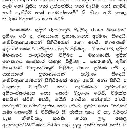
සංඥාව හැර සංස්කාරයන් හැර කර්‍මවිඥානයාගේ ඊම හෝ
යෑම හෝ චුතිය හෝ උප්පත්තිය හෝ වැඩීම හෝ නැගීම
හෝ පැතිරීම හෝ පනවන්නෙමි” යි කියා නම් තෙල
කරුණ විද්‍යාමාන නො වෙයි.
මහණෙනි, ඉදින් රූපධාතුව පිළිබඳ රාගය මහණහට
ප්‍රහීණ වේ ද, රාගයාගේ ප්‍රහාණයෙන් අරමුණ සිඳෙයි,
කර්‍මවිඥානයාගෙන් පිහිටීමෙක් නො වෙයි. මහණෙනි,
ඉදින් මහණහට වේදනා ධාතුව පිළිබඳ ... මහණෙනි, ඉදින්
මහණහට සංඥාධාතුව පිළිබඳ ... මහණෙනි, ඉදින්
මහණහට සංස්කාර ධාතුව පිළිබඳ ... මහණෙනි, ඉදින්
මහණහට විඥානධාතුව පිළිබඳ රාගය ප්‍රහීණ වේ ද,
රාගයාගේ ප්‍රහාණයෙන් අරමුණ සිඳෙයි.
කර්‍මවිඥානයාගෙන් පිහිටීමෙක් නො වෙයි. නො පිහිටි එ
විඥානය විරූඪියට නො පැමිණියේ ප්‍රතිසන්‍ධිය
අභිසංස්කරණය නො කොට මිදුණේ වෙයි, විමුක්ත
හෙයින් ස්ථිති වෙයි, ස්ථිති හෙයින් සන්තුෂ්ට වෙයි,
සන්තුෂ්ට හෙයින් ත්‍රස්ත නො වෙයි, ත්‍රස්ත නො වන්නේ
තමා කෙරෙහි ම පිරිනිවෙ යි. ජාතිය ක්‍ෂය වී යැ, බඹසර
වැස නිමවිණැ, කරණී කරන ලද, තෙල
අනුපාදාපරිනිර්‍වාණය පිණිස කළ යුතු අන්කිසෙක් නැති යි