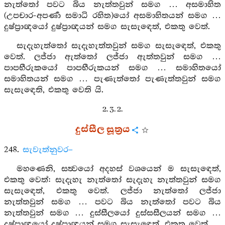
නැත්තෝ පවට බිය නැත්තවුන් සමග … අසමාහිත
(උපචාර-අපර්‍ණා සමාධි රහිත)යෝ අසමාහිතයන් සමග …
දුෂ්ප්‍රාඥයෝ දුෂ්ප්‍රාඥයන් සමග සැසැඳෙත්, එකතු වෙත්.
සැදැහැත්තෝ සැදැහැත්තවුන් සමග සැසැඳෙත්, එකතු
වෙත්. ලජ්ජා ඇත්තෝ ලජ්ජා ඇත්තවුන් සමග …
පාපභීරුකයෝ පාපභීරුකයන් සමග … සමාහිතයෝ
සමාහිතයන් සමග … පැණැත්තෝ පැණැත්තවුන් සමග
සැසැඳෙති, එකතු වෙති යි.
2. 3. 2.
දුස්සීල සූත්‍රය
248.
සැවැත්නුවර–
මහණෙනි, සත්‍වයෝ අදහස් වශයෙන් ම සැසැඳෙත්,
එකතු වෙත්: සැදැහැ නැත්තෝ සැදැහැ නැත්තවුන් සමග
සැසැඳෙත්, එකතු වෙත්. ලජ්ජා නැත්තෝ ලජ්ජා
නැත්තවුන් සමග … පවට බිය නැත්තෝ පවට බිය
නැත්තවුන් සමග … දුස්සීලයෝ දුස්සසීලයන් සමග …
දුෂ්ප්‍රාඥයෝ දුෂ්ප්‍රාඥයන් සමග සැසැඳෙත්, එකතු වෙත්.