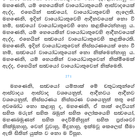
මහණෙනි, යම් හෙයෙකින් වායෝධාතුයෙහි ආස්වාදයෙක්
ඇද්ද, එහෙයින් සත්‍වයෝ, වායෝධාතුවෙහි ඇලෙති.
මහණෙනි, ඉදින් වායෝධාතුවෙහි ආදීනවයෙක් නො වි
නම්, සත්‍වයෝ වායෝධාතුවෙහි නො කළකිරෙන්නාහු ය.
මහණෙනි, යම් හෙයෙකින් වායෝධාතුවෙහි ආදීනවයෙක්
ඇද්ද, එහෙයින් සත්‍වයෝ වායෝධාතුවෙහි කළකිරෙති.
මහණෙනි, ඉදින් වායෝධාතුවෙන් නිස්සරණයෙක් නො වී
නම්, සත්‍වයෝ වායෝධාතුයෙන් නො නික්මෙන්නාහු ය.
මහණෙනි, යම් හෙයකින් වායෝධාතුවෙන් නික්මීමෙක්
ඇද්ද, එහෙයින් සත්‍වයෝ වායෝධාතුවෙන් නික්මෙති.
271
මහණෙනි, සත්‍වයෝ යම්තාක් මේ චතුධාතූන්ගේ
ආස්වාදය ආස්වාද වශයෙනුත්, ආදීනවය ආදීනව
වශයෙනුත්, නිස්සරණය නිස්සරණ වශයෙනුත් තතු සේ
අවබෝධ නො කළාහු ද, මහණෙනි, ඒ තාක් දෙවියන්
සහිත මරුන් සහිත බඹුන් සහිත ලෝකයෙහි සත්‍වයෝ,
මහණබමුණන් සහිත දෙවිමිනිසුන් සහිත ප්‍රජාවෝ
නික්මුනාහු, වෙන් වූවාහු, මිදුනාහු, ඉක්මවූ කෙලෙස් සීමා
ඇති සිතින් යුක්ත ව නො ම විසූහ.