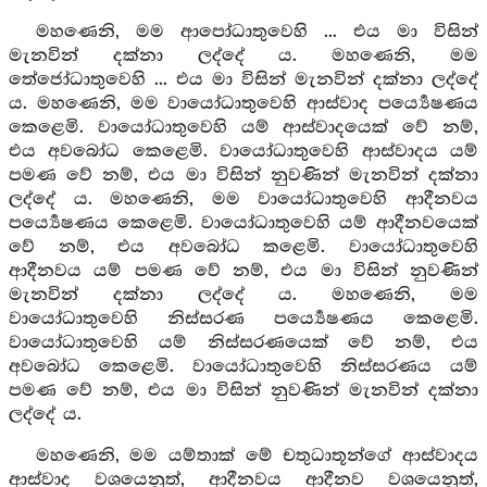
මහණෙනි, මම ආපෝධාතුවෙහි ... එය මා විසින්
මැනවින් දක්නා ලද්දේ ය. මහණෙනි, මම
තේජෝධාතුවෙහි ... එය මා විසින් මැනවින් දක්නා ලද්දේ
ය. මහණෙනි, මම වායෝධාතුවෙහි ආස්වාද පර්‍ය්‍යෙෂණය
කෙළෙමි. වායෝධාතුවෙහි යම් ආස්වාදයෙක් වේ නම්,
එය අවබෝධ කෙළෙමි. වායෝධාතුවෙහි ආස්වාදය යම්
පමණ වේ නම්, එය මා විසින් නුවණින් මැනවින් දක්නා
ලද්දේ ය. මහණෙනි, මම වායෝධාතුවෙහි ආදීනවය
පර්‍ය්‍යෙෂණය කෙළෙමි. වායෝධාතුවෙහි යම් ආදීනවයෙක්
වේ නම්, එය අවබෝධ කළෙමි. වායෝධාතුවෙහි
ආදීනවය යම් පමණ වේ නම්, එය මා විසින් නුවණින්
මැනවින් දක්නා ලද්දේ ය. මහණෙනි, මම
වායෝධාතුවෙහි නිස්සරණ පර්‍ය්‍යෙෂණය කෙළෙමි.
වායෝධාතුවෙහි යම් නිස්සරණයෙක් වේ නම්, එය
අවබෝධ කෙළෙමි. වායෝධාතුවෙහි නිස්සරණය යම්
පමණ වේ නම්, එය මා විසින් නුවණින් මැනවින් දක්නා
ලද්දේ ය.
මහණෙනි, මම යම්තාක් මේ චතුධාතූන්ගේ ආස්වාදය
ආස්වාද වශයෙනුත්, ආදීනවය ආදීනව වශයෙනුත්,