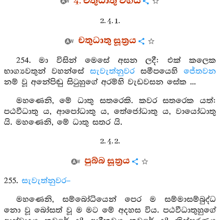
4. චතුධාතු වර්‍ගය
2. 4. 1.
චතුධාතු සූත්‍රය
254. මා විසින් මෙසේ අසන ලදී: එක් කලෙක
භාග්‍යවතුන් වහන්සේ
සැවැත්නුවර
සමීපයෙහි
ජේතවන
නම් වූ අනේපිඬු සිටුහුගේ අරම්හි වැඩවසන සේක ...
මහණෙනි, මේ ධාතු සතරෙකි. කවර සතරෙක යත්:
පඨවීධාතු ය, ආපෝධාතු ය, තේජෝධාතු ය, වායෝධාතු
යි. මහණෙනි, මේ ධාතු සතර යි.
2. 4. 2.
පුබ්බ සූත්‍රය
255.
සැවැත්නුවර–
මහණෙනි, සම්බෝධියෙන් පෙර ම සම්මාසම්බුද්ධ
නො වූ බෝසත් වූ ම මට මේ අදහස විය. පඨවීධාතුහුගේ