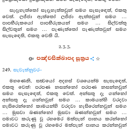
සැදැහැත්තෝ සැදැහැත්තවුන් සමග සැසැඳෙත්, එකතු
වෙත්. ලජ්ජා ඇත්තෝ ලජ්ජා ඇත්තවුන් සමග …
පාපභීරුකයෝ පාපභීරුකයන් සමග … සිල්වත්තු
සිල්වතුන් සමග … පැණැත්තෝ පැණැත්තවුන් සමග
සැසැඳෙති, එකතු වෙති යි.
2. 3. 3.
පඤ්චසික්ඛාපද සූත්‍රය
249.
සැවැත්නුවර–
මහණෙනි, සත්‍වයෝ අදහස් වශයෙන්ම සැසැඳෙත්,
එකතු වෙත්: පරපණ නසන්නෝ පරපණ නසන්නවුන්
සමග සැසැඳෙත්, එකතු වෙත්. අන්සතු දැ ගන්නෝ
අන්සතු දැ ගන්නවුන් සමග … කාමයන්හි වරදවා
හැසිරෙන්නෝ කාමයන්හි වරදවා හැසිරෙන්නවුන් සමග
… මුසවා බණන්නෝ මුසවා බණන්නවුන් සමග …
පමාවට කරුණු වූ රහමෙර මත්පැන් පානය කරන්නෝ
පමාවට කරුණු වූ රහමෙර මත්පැන් පානය කරන්නවුන්