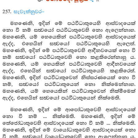
257.
සැවැත්නුවර–
මහණෙනි, ඉදින් මේ පඨවීධාතුයෙහි ආස්වාදයෙක්
නො වී නම් සත්‍වයෝ පඨවීධාතුවෙහි නො ඇලෙන්නාහ.
මහණෙනි, යම් හෙයෙකින් පඨවීධාතුවෙහි ආස්වාදයෙක්
ඇද්ද, එහෙයින් සත්‍වයෝ පඨවීධාතුයෙහි ඇලෙත්.
මහණෙනි, ඉදින් මේ පඨවීධාතුවෙහි ආදීනවයෙක් නො වී
නම් සත්‍වයෝ පඨවීධාතුවෙහි නො කළකිරෙන්නාහු ය.
මහණෙනි, යම් හෙයකින් පඨවීධාතුවෙහි ආදීනවයෙක්
ඇද්ද, එහෙයින් සත්‍වයෝ පඨවීධාතුයෙහි කළකිරෙත්.
මහණෙනි, ඉදින් පඨවීධාතුවෙන් නිස්සරණයෙක් නො වී
නම්, සත්‍වයෝ පඨවීධාතුයෙන් නො නික්මෙන්නාහ.
මහණෙනි, යම් හෙයෙකින් පඨවීධාතුවෙන් නික්මීමෙක්
ඇද්ද, එහෙයින් සත්‍වයෝ පඨවීධාතුයෙන් නික්මෙති.
මහණෙනි, ඉදින් මේ ආපෝධාතුවෙහි ආස්වාදයෙක්
නො වී නම් ... නික්මෙති. මහණෙනි, ඉදින් මේ
තේජෝධාතුවෙහි ආස්වාදයෙක් නො වී නම් ... නික්මෙති.
මහණෙනි, ඉදින් මේ වායෝධාතුවෙහි ආස්වාදයෙක් නො
වී නම්, සත්‍වයෝ වායෝධාතුවෙහි නො ඇලෙන්නාහු ය.