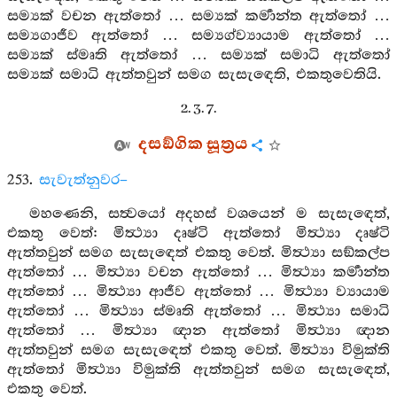
සම්‍යක් වචන ඇත්තෝ … සම්‍යක් කර්‍මාන්ත ඇත්තෝ …
සම්‍යගාජීව ඇත්තෝ … සම්‍යග්ව්‍යායාම ඇත්තෝ …
සම්‍යක් ස්මෘති ඇත්තෝ … සම්‍යක් සමාධි ඇත්තෝ
සම්‍යක් සමාධි ඇත්තවුන් සමග සැසැඳෙති, එකතුවෙතියි.
2. 3. 7.
දසඞ්ගික සූත්‍රය
253.
සැවැත්නුවර–
මහණෙනි, සත්‍වයෝ අදහස් වශයෙන් ම සැසැඳෙත්,
එකතු වෙත්: මිත්‍ථ්‍යා දෘෂ්ටි ඇත්තෝ මිත්‍ථ්‍යා දෘෂ්ටි
ඇත්තවුන් සමග සැසැඳෙත් එකතු වෙත්. මිත්‍ථ්‍යා සඞ්කල්ප
ඇත්තෝ … මිත්‍ථ්‍යා වචන ඇත්තෝ … මිත්‍ථ්‍යා කර්‍මාන්ත
ඇත්තෝ … මිත්‍ථ්‍යා ආජීව ඇත්තෝ … මිත්‍ථ්‍යා ව්‍යායාම
ඇත්තෝ … මිත්‍ථ්‍යා ස්මෘති ඇත්තෝ … මිත්‍ථ්‍යා සමාධි
ඇත්තෝ … මිත්‍ථ්‍යා ඥාන ඇත්තෝ මිත්‍ථ්‍යා ඥාන
ඇත්තවුන් සමග සැසැඳෙත් එකතු වෙත්. මිත්‍ථ්‍යා විමුක්ති
ඇත්තෝ මිත්‍ථ්‍යා විමුක්ති ඇත්තවුන් සමග සැසැඳෙත්,
එකතු වෙත්.