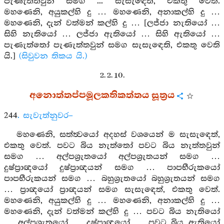
පැණැත්තවුන් සමග ... සැසැඳෙති, එකතු වෙති.
මහණෙනි, අයුකල්හි දු … මහණෙනි, අනාකල්හි දු …
මහණෙනි, දැන් වත්මන් කල්හි දු … [ලජ්ජා නැතියෝ …
සිහි නැතියෝ … ලජ්ජා ඇතියෝ … සිහි ඇතියෝ …
පැණැත්තෝ පැණැත්තවුන් සමග සැසැඳෙති, එකතු වෙති
යි.]
(සිවුවන තිකය යි.)
2. 2. 10.
අනොත්තප්පමූලකතිකත්තය සූත්‍රය
244
. සැවැත්නුවර–
මහණෙනි, සත්ත්‍වයෝ අදහස් වශයෙන් ම සැසැඳෙත්,
එකතු වෙත්. පවට බිය නැත්තෝ පවට බිය නැත්තවුන්
සමග … අල්පශ්‍රැතයෝ අල්පශ්‍රැතයන් සමග …
දුෂ්ප්‍රාඥයෝ දුෂ්ප්‍රාඥයන් සමග … පාපභීරුකයෝ
පාපභීරුකයන් සමග … බහුශ්‍රැතයෝ බහුශ්‍රැතයන් සමග
… ප්‍රාඥයෝ ප්‍රාඥයන් සමග සැසැඳෙත්, එකතු වෙත්.
මහණෙනි, අයුකල්හි දු … මහණෙනි, අනාකල්හි දු …
මහණෙනි, දැන් වත්මන් කල්හි දු … පවට බිය නැතියෝ
… අල්පශ්‍රැතයෝ … දුෂ්ප්‍රාඥයෝ … පවට බිය ඇතියෝ