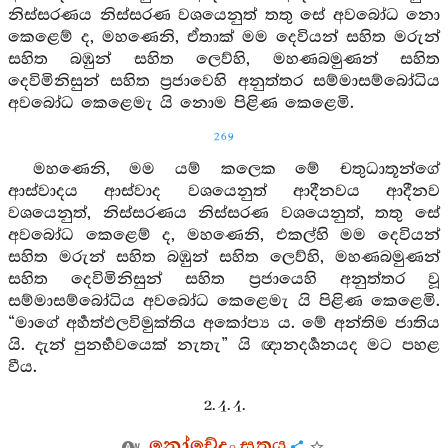
නිස්සරණය නිස්සරණ වශයෙනුත් තතු සේ අවබෝධ නො
කෙළෙම් ද, මහණෙනි, ඒතාක් මම දෙවියන් සහිත මරුන්
සහිත බඹුන් සහිත ලෙව්හි, මහණබමුණන් සහිත
දෙවිමිනිසුන් සහිත ප්‍රජාවෙහි අනුත්තර සම්මාසම්බෝධිය
අවබෝධ කෙළෙමැ යි නොම පිළිණ කෙළෙමි.
269
මහණෙනි, මම යම් කලෙක මේ චතුධාතූන්ගේ
ආස්වාදය ආස්වාද වශයෙනුත් ආදීනවය ආදීනව
වශයෙනුත්, නිස්සරණය නිස්සරණ වශයෙනුත්, තතු සේ
අවබෝධ කෙළෙම් ද, මහණෙනි, එකල්හි මම දෙවියන්
සහිත මරුන් සහිත බඹුන් සහිත ලෙව්හි, මහණබමුණන්
සහිත දෙවිමිනිසුන් සහිත ප්‍රජායෙහි අනුත්තර වූ
සම්මාසම්බෝධිය අවබෝධ කෙළෙමැ යි පිළිණ කෙළෙමි.
“මාගේ අර්‍හත්ඵලවිමුක්තිය අකෝප්‍ය ය. මේ අන්තිම ජාතිය
යි. දැන් පුනර්‍භවයෙක් නැතැ” යි ඥානදර්‍ශනයද මට පහළ
වීය.
2. 4. 4.
නෝචේදං සූත්‍රය