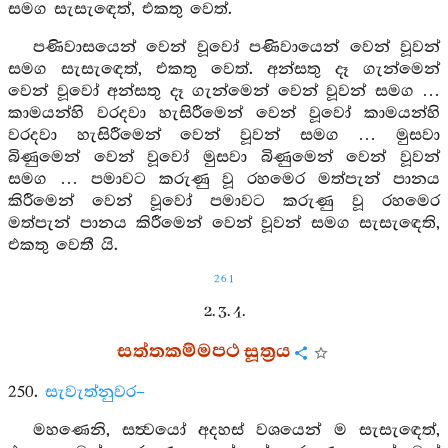
සමග සැසැඳෙත්, එකතු වෙත්.
පණිවාසයෙන් වෙන් වූවෝ පණිවායෙන් වෙන් වූවන්
සමග සැසැඳෙත්, එකතු වෙත්. අන්සතු දෑ ගැන්මෙන්
වෙන් වූවෝ අන්සතු දෑ ගැන්මෙන් වෙන් වූවන් සමග …
කාමයන්හි වරදවා හැසිරීමෙන් වෙන් වූවෝ කාමයන්හි
වරදවා හැසිරීමෙන් වෙන් වූවන් සමග … මුසවා
බිණුමෙන් වෙන් වූවෝ මුසවා බිණුමෙන් වෙන් වූවන්
සමග … පමාවට කරුණු වූ රහමෙර මත්පැන් පානය
කිරීමෙන් වෙන් වූවෝ පමාවට කරුණු වූ රහමෙර
මත්පැන් පානය කිරීමෙන් වෙන් වූවන් සමග සැසැඳෙති,
එකතු වෙතී යි.
261
2. 3. 4.
සත්තකම්මපථ සූත්‍රය
250.
සැවැත්නුවර–
මහණෙනි, සත්‍වයෝ අදහස් වශයෙන් ම සැසැඳෙත්,