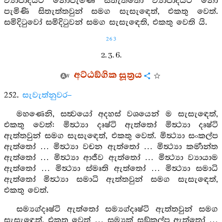
ව්‍යාපාදයට නොපැමිණි සිතැත්තෝ ව්‍යාපාදයට නො
පැමිණි සිතැත්තවුන් සමග සැසැඳෙත්, එකතු වෙත්.
සමිදිටුවෝ සමිදිටුවන් සමග සැසැඳෙති, එකතු වෙති යි.
263
2. 3. 6.
අට්ඨඞ්ගික සූත්‍රය
252.
සැවැත්නුවර–
මහණෙනි, සත්‍වයෝ අදහස් වශයෙන් ම සැසැඳෙත්,
එකතු වෙත්: මිත්‍ථ්‍යා දෘෂ්ටි ඇත්තෝ මිත්‍ථ්‍යා දෘෂ්ටි
ඇත්තවුන් සමග සැසැඳෙත්, එකතු වෙත්. මිත්‍ථ්‍යා සංකල්ප
ඇත්තෝ … මිත්‍ථ්‍යා වචන ඇත්තෝ … මිත්‍ථ්‍යා කර්‍මාන්ත
ඇත්තෝ … මිත්‍ථ්‍යා ආජීව ඇත්තෝ … මිත්‍ථ්‍යා ව්‍යායාම
ඇත්තෝ … මිත්‍ථ්‍යා ස්මෘති ඇත්තෝ … මිත්‍ථ්‍යා සමාධි
ඇත්තෝ මිත්‍ථ්‍යා සමාධි ඇත්තවුන් සමග සැසැඳෙත්,
එකතු වෙත්.
සම්‍යග්දෘෂ්ටි ඇත්තෝ සම්‍යග්දෘෂ්ටි ඇත්තවුන් සමග
සැසැඳෙත්, එකතු වෙත් … සම්‍යක් සඞ්කල්ප ඇත්තෝ …