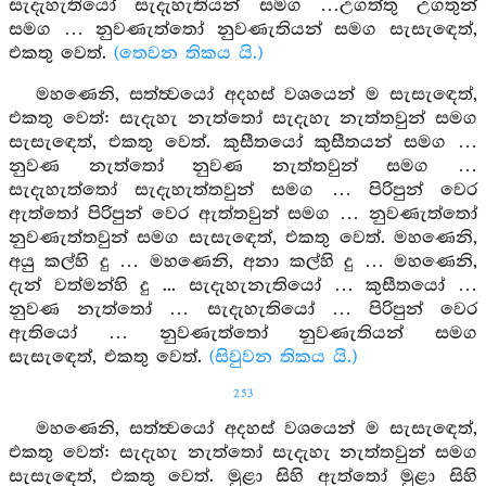
සැදැහැතියෝ සැදැහැතියන් සමග …උගත්තු උගතුන්
සමග … නුවණැත්තෝ නුවණැතියන් සමග සැසැඳෙත්,
එකතු වෙත්.
(තෙවන තිකය යි.)
මහණෙනි, සත්ත්‍වයෝ අදහස් වශයෙන් ම සැසැඳෙත්,
එකතු වෙත්: සැදැහැ නැත්තෝ සැදැහැ නැත්තවුන් සමග
සැසැඳෙත්, එකතු වෙත්. කුසීතයෝ කුසීතයන් සමග …
නුවණ නැත්තෝ නුවණ නැත්තවුන් සමග …
සැදැහැත්තෝ සැදැහැත්තවුන් සමග … පිරිපුන් වෙර
ඇත්තෝ පිරිපුන් වෙර ඇත්තවුන් සමග … නුවණැත්තෝ
නුවණැත්තවුන් සමග සැසැඳෙත්, එකතු වෙත්. මහණෙනි,
අයු කල්හි දු … මහණෙනි, අනා කල්හි දු … මහණෙනි,
දැන් වත්මන්හි දු ... සැදැහැනැතියෝ … කුසීතයෝ …
නුවණ නැත්තෝ … සැදැහැතියෝ … පිරිපුන් වෙර
ඇතියෝ … නුවණැත්තෝ නුවණැතියන් සමග
සැසැඳෙත්, එකතු වෙත්.
(සිවුවන තිකය යි.)
253
මහණෙනි, සත්ත්‍වයෝ අදහස් වශයෙන් ම සැසැඳෙත්,
එකතු වෙත්: සැදැහැ නැත්තෝ සැදැහැ නැත්තවුන් සමග
සැසැඳෙත්, එකතු වෙත්. මුළා සිහි ඇත්තෝ මුළා සිහි