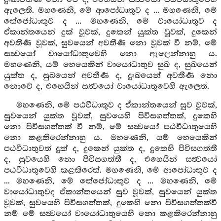
ඇලෙති. මහණෙනි, මේ ආපෝධාතුව ද ... මහණෙනි, මේ
තේජෝධාතුව ද ... මහණෙනි, මේ වායෝධාතුව ද
ඒකාන්තයෙන් දුක් වූවක්, දුකෙන් යුක්ත වූවක්, දුකෙන්
අවතීර්‍ණ වූවක්, සුවයෙන් අවතීර්‍ණ නො වූවක් වී නම්, මේ
සත්‍වයෝ වායෝධාතුවෙහි නො ඇලෙන්නාහු ය.
මහණෙනි, යම් හෙයෙකින් වායෝධාතුව සුඛ ද, සුඛයෙන්
යුක්ත ද, සුඛයෙන් අවතීර්‍ණ ද, දුඃඛයෙන් අවතීර්‍ණ නො
නොවේ ද, එහෙයින් සත්‍වයෝ වායෝධාතුවෙහි ඇලෙත්.
මහණෙනි, මේ පඨවීධාතුව ද ඒකාන්තයෙන් සුව වූවක්,
සුවයෙන් යුක්ත වූවක්, සුවයෙහි පිවිසගත්තක්, දුකෙහි
නො පිවිසගත්තක් වී නම්, මේ සත්‍වයෝ පඨවීධාතුයෙහි
නො කළකිරෙන්නාහු ය. මහණෙනි, යම් හෙයෙකින්
පඨවීධාතුවත් දුක් ද, දුකෙන් යුක්ත ද, දුකෙහි පිවිසගත්තී
ද, සුවයෙහි නො පිවිසගත්තී ද, එහෙයින් සත්‍වයෝ
පඨවීධාතුවෙහි කළකිරෙත්. මහණෙනි, මේ ආපෝධාතුව ද
... මහණෙනි, මේ තේජෝධාතුව ද ... මහණෙනි, මේ
වායෝධාතුවද ඒකාන්තයෙන් සුව වූවක්, සුවයෙන් යුක්ත
වූවක්, සුවයෙහි පිවිසගත්තක්, දුකෙහි නො පිවිසගත්තක්වී
නම් මේ සත්‍වයෝ වායෝධාතුයෙහි නො කළකිරෙන්නාහු