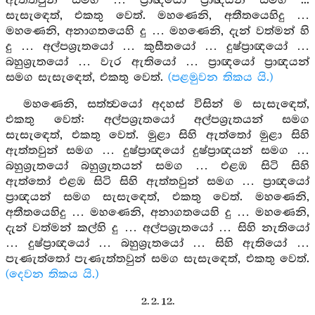
ඇත්තවුන් සමග … ප්‍රාඥයෝ ප්‍රාඥයන් සමග ...
සැසැඳෙත්, එකතු වෙත්. මහණෙනි, අතීතයෙහිදු …
මහණෙනි, අනාගතයෙහි දු … මහණෙනි, දැන් වත්මන් හි
දු … අල්පශ්‍රැතයෝ … කුසීතයෝ … දුෂ්ප්‍රාඥයෝ …
බහුශ්‍රැතයෝ … වැර ඇතියෝ … ප්‍රාඥයෝ ප්‍රාඥයන්
සමග සැසැඳෙත්, එකතු වෙත්.
(පළමුවන තිකය යි.)
මහණෙනි, සත්ත්‍වයෝ අදහස් විසින් ම සැසැඳෙත්,
එකතු වෙත්: අල්පශ්‍රැතයෝ අල්පශ්‍රැතයන් සමග
සැසැඳෙත්, එකතු වෙත්. මුළා සිහි ඇත්තෝ මුළා සිහි
ඇත්තවුන් සමග … දුෂ්ප්‍රාඥයෝ දුෂ්ප්‍රාඥයන් සමග …
බහුශ්‍රැතයෝ බහුශ්‍රැතයන් සමග … එළඹ සිටි සිහි
ඇත්තෝ එළඹ සිටි සිහි ඇත්තවුන් සමග … ප්‍රාඥයෝ
ප්‍රාඥයන් සමග සැසැඳෙත්, එකතු වෙත්. මහණෙනි,
අතීතයෙහිදු … මහණෙනි, අනාගතයෙහි දු … මහණෙනි,
දැන් වත්මන් කල්හි දු … අල්පශ්‍රැතයෝ … සිහි නැතියෝ
… දුෂ්ප්‍රාඥයෝ … බහුශ්‍රැතයෝ … සිහි ඇතියෝ …
පැණැත්තෝ පැණැත්තවුන් සමග සැසැඳෙත්, එකතු වෙත්.
(දෙවන තිකය යි.)
2. 2. 12.