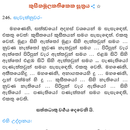
කුසීතමූලකතිකෙක සූත්‍රය
246.
සැවැත්නුවර–
මහණෙනි, සත්ත්‍වයෝ අදහස් වශයෙන් ම සැසැඳෙත්,
එකතු වෙත්: කුසීතයෝ කුසීතයන් සමග සැසැඳෙත්. එකතු
වෙත්. මුළා සිහි ඇත්තෝ මුළා සිහි ඇත්තවුන් සමග …
නුවණ නැත්තෝ නුවණ නැතවුන් සමග … පිරිපුන් වැර
ඇත්තෝ පිරිපුන් වැර ඇත්තවුන් සමග … එළඹ සිටි සිහි
ඇත්තෝ එළඹ සිටි සිහි ඇත්තවුන් සමග ... පැණැතියෝ
පැණැත්තවුන් සමඟ සැසැඳෙති, එකතු වෙති. මහණෙනි,
අතීතයෙහිදු … මහණෙනි, අනාගතයෙහි දු … මහණෙනි,
දැන් වත්මන් හි දු … කුසීතයෝ … සිහි නැතියෝ …
නුවණ නැතියෝ … පිරිපුන් වැර ඇතියෝ … සිහි
ඇතියෝ … පණැතියෝ පණැත්තන් සමග සැසැඳෙති,
එකතු වෙති.
සත්තධාතු වර්‍ගය දෙවෙනි යි.
එහි උද්දානය: