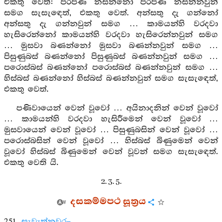
එකතු වෙත්: පරපණ නසන්නෝ පරපණ නසන්නවුන්
සමග සැසැඳෙත්, එකතු වෙත්. අන්සතු දැ ගන්නෝ
අන්සතු දැ ගන්නවුන් සමග … කාමයන්හි වරදවා
හැසිරෙන්නෝ කාමයන්හි වරදවා හැසිරෙන්නවුන් සමග
… මුසවා බණන්නෝ මුසවා බණන්නවුන් සමග …
පිසුණුබස් බණන්නෝ පිසුණුබස් බණන්නවුන් සමග …
පරොස්බස් බණන්නෝ පරොස්බස් බණන්නවුන් සමග …
හිස්බස් බණන්නෝ හිස්බස් බණන්නවුන් සමග සැසැඳෙත්,
එකතු වෙත්.
පණිවායෙන් වෙන් වූවෝ … අයිනාදනින් වෙන් වූවෝ
… කාමයන්හි වරදවා හැසිරීමෙන් වෙන් වූවෝ …
මුසවායෙන් වෙන් වූවෝ … පිසුණුබසින් වෙන් වූවෝ …
පරොස්බසින් වෙන් වූවෝ … හිස්බස් බිණුමෙන් වෙන්
වූවෝ හිස්බස් බිණුමෙන් වෙන් වූවන් සමග සැසැඳෙත්.
එකතු වෙති යි.
2. 3. 5.
දසකම්මපථ සූත්‍රය
251.
සැවැත්නුවර–