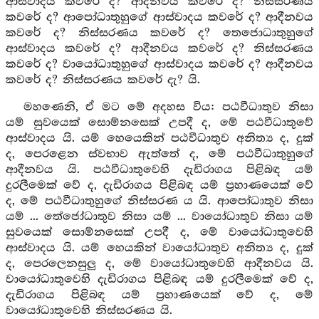
ආස්වාදය කවරේ ද? ආදීනවය කවරේ ද? නිස්සරණය
කවරේ ද? ආපෝධාතුහුගේ ආස්වාදය කවරේ ද? ආදීනවය
කවරේ ද? නිස්සරණය කවරේ ද? තෙජොධාතුහුගේ
ආස්වාදය කවරේ ද? ආදීනවය කවරේ ද? නිස්සරණය
කවරේ ද? වායෝධාතුහුගේ ආස්වාදය කවරේ ද? ආදීනවය
කවරේ ද? නිස්සරණය කවරේ දැ? යි.
මහණෙනි, ඒ මට මේ අදහස විය: පඨවීධාතුව නිසා
යම් සුවයෙක් සොම්නසෙක් උපදී ද, මේ පඨවීධාතුවේ
ආස්වාදය යි. යම් හෙයෙකින් පඨවීධාතුව අනිත්‍ය ද, දුක්
ද, පෙරළෙන ස්වභාව ඇත්තේ ද, මේ පඨවීධාතුහුගේ
ආදීනවය යි. පඨවීධාතුවෙහි දැඩිරාගය පිළිබඳ යම්
දුරලීමෙක් වේ ද, දැඩිරාගය පිළිබඳ යම් ප්‍රහාණයෙක් වේ
ද, මේ පඨවීධාතුහුගේ නිස්සරණ ය යි. ආපෝධාතුව නිසා
යම් ... තේජෝධාතුව නිසා යම් ... වායෝධාතුව නිසා යම්
සුවයෙක් සොම්නසෙක් උපදී ද, මේ වායෝධාතුවෙහි
ආස්වාදය යි. යම් හෙයකින් වායෝධාතුව අනිත්‍ය ද, දුක්
ද, පෙරලෙනසුලු ද, මේ වායෝධාතුවෙහි ආදීනවය යි.
වායෝධාතුවෙහි දැඩිරාගය පිළිබඳ යම් දුරලීමෙක් වේ ද,
දැඩිරාගය පිළිබඳ යම් ප්‍රහාණයෙක් වේ ද, මේ
වායෝධාතුවෙහි නිස්සරණය යි.