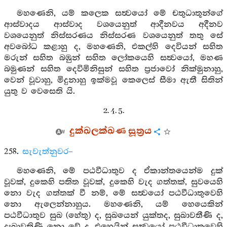
මහණෙනි, යම් කලෙක සත්‍වයෝ මේ චතුධාතූන්ගේ
ආස්වාදය ආස්වාද වශයෙනුත් ආදීනවය අදීනව
වශයෙනුත් නිස්සරණය නිස්සරණ වශයෙනුත් තතු සේ
අවබෝධ කළාහු ද, මහණෙනි, එකල්හි දෙවියන් සහිත
මරුන් සහිත බඹුන් සහිත ලෝකයෙහි සත්‍වයෝ, මහණ
බමුණන් සහිත දෙවිමිනිසුන් සහිත ප්‍රජාවෝ නික්මුනාහු,
වෙන් වූවාහු, මිදුනාහු ඉක්මවූ කෙලෙස් සීමා ඇතී සිතින්
යුතු ව වෙසෙති යි.
2. 4. 5.
දුක්ඛලක්ඛණ සූත්‍රය
258.
සැවැත්නුවර–
මහණෙනි, මේ පඨවීධාතුව ද ඒකාන්තයෙන්ම දුක්
වූවක්, දුකෙහි පතිත වූවක්, දුකෙහි වැද ගත්තක්, සුවයෙහි
නො වැද ගත්තක් වී නම්, මේ සත්‍වයෝ පඨවීධාතුවෙහි
නො ඇලෙන්නාහුය. මහණෙනි, යම් හෙයෙකින්
පඨවීධාතුව සුඛ (හේතු) ද, සුඛයෙන් යුක්තද, සුඛාවතීණි ද,
දුඃඛාවතිණි නො වේ ද, එහෙයින් සත්‍වයෝ පඨවීධාතුවෙහි