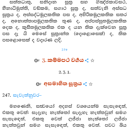
සත්තධාතු, සනිදාන සූත්‍ර සහ ගිඤ්ජකාවසථ,
හීනාධිමුත්ති, වඞ්කම, සගාථ සූත්‍ර ද, සත්වැනි අස්සධ
සූත්‍රය ද, අස්සද්ධමූලකතික පස ද, අහිරිකමූලකතික සතර
ද, අනොත්තාපමූලකතික තුණ ද, අප්පස්සුතමූලකතික
දෙක ද, කුසීතමුලකතික එක ද යන තික දැක්වෙන සූත්‍ර
පස දැ යි මෙසේ සූත්‍රාන්ත (දොළොසෙක්) ද, තික
පසළොසෙක් ද වදාරණ ලදි.
259
3. කම්මපථ වර්‍ගය
2. 3. 1.
අසමාහිත සූත්‍රය
247.
සැවැත්නුවර–
මහණෙනි, සත්‍වයෝ අදහස් වශයෙන්ම සැසැඳෙත්,
එකතු වෙත්: සැදැහැ නැත්තෝ සැදැහැ නැත්තවුන් සමග
සැසැඳෙත්, එකතු වෙත් ලජ්ජා නැත්තෝ ලජ්ජා
නැත්තවුන් සමග සැසැඳෙත්, එකතු වෙත්. පවට බිය