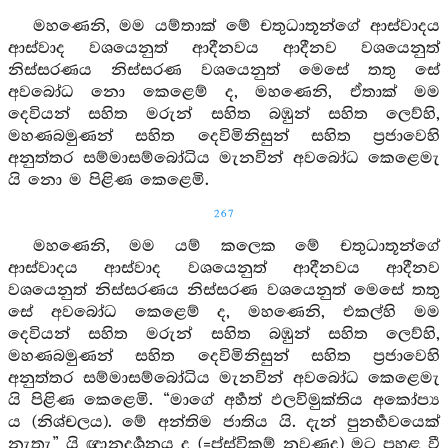
මහණෙනි, මම යම්තාක් මේ චතුධාතූන්ගේ ආස්වාදය
ආස්වාද වශයෙනුත් ආදීනවය ආදීනව වශයෙනුත්
නිස්සරණය නිස්සරණ වශයෙනුත් මෙසේ තතු සේ
අවබෝධ නො කෙළෙම් ද, මහණෙනි, ඒතාක් මම
දෙවියන් සහිත මරුන් සහිත බඹුන් සහිත ලෙව්හි,
මහණබමුණන් සහිත දෙවිමිනිසුන් සහිත ප්‍රජාවෙහි
අනුත්තර සම්මාසම්බෝධිය මැනවින් අවබෝධ කෙළෙමැ
යි නො ම පිළිණ කෙළෙමි.
267
මහණෙනි, මම යම් කලෙක මේ චතුධාතූන්ගේ
ආස්වාදය ආස්වාද වශයෙනුත් ආදීනවය ආදීනව
වශයෙනුත් නිස්සරණය නිස්සරණ වශයෙනුත් මෙසේ තතු
සේ අවබෝධ කෙළෙම් ද, මහණෙනි, එකල්හි මම
දෙවියන් සහිත මරුන් සහිත බඹුන් සහිත ලෙව්හි,
මහණබමුණන් සහිත දෙවිමිනිසුන් සහිත ප්‍රජාවෙහි
අනුත්තර සම්මාසම්බෝධිය මැනවින් අවබෝධ කෙළෙමැ
යි පිළිණ කෙළෙමි. “මාගේ අර්‍හත් ඵලවිමුක්තිය අකෝප්‍ය
ය (නිශ්චලය). මේ අන්තිම ජාතිය යි. දැන් පුනර්‍භවයෙක්
නැතැ” යි ඥානදර්‍ශනය ද (=ප්ස්විකුම් නුවණද) මට පහළ වී