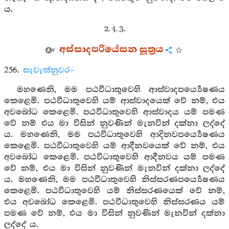
ය.
2. 4. 3.
අස්සාදපරියේසන සූත්‍රය
256.
සැවැත්නුවර–
මහණෙනි, මම පඨවීධාතුවෙහි ආස්වාදපර්‍ය්‍යෙෂණය
කෙළෙමි. පඨවීධාතුවෙහි යම් ආස්වාදයෙක් වේ නම්, එය
අවබෝධ කෙළෙමි. පඨවීධාතුවෙහි ආස්වාදය යම් පමණ
වේ නම් එය මා විසින් නුවණින් මැනවින් දක්නා ලද්දේ
ය. මහණෙනි, මම පඨවීධාතුවෙහි ආදිනවපර්‍ය්‍යෙෂණය
කෙළෙමි. පඨවීධාතුවෙහි යම් ආදීනවයෙක් වේ නම්, එය
අවබෝධ කෙළෙමි. පඨවීධාතුවෙහි ආදීනවය යම් පමණ
වේ නම්, එය මා විසින් නුවණින් මැනවින් දක්නා ලද්දේ
ය. මහණෙනි, මම පඨවීධාතුවෙහි නිස්සරණපර්‍ය්‍යෙෂණය
කෙළෙමි. පඨවීධාතුවෙහි යම් නිස්සරණයෙක් වේ නම්,
එය අවබෝධ කෙළෙමි. පඨවීධාතුවෙහි නිස්සරණය යම්
පමණ වේ නම්, එය මා විසින් නුවණින් මැනවින් දක්නා
ලද්දේ ය.