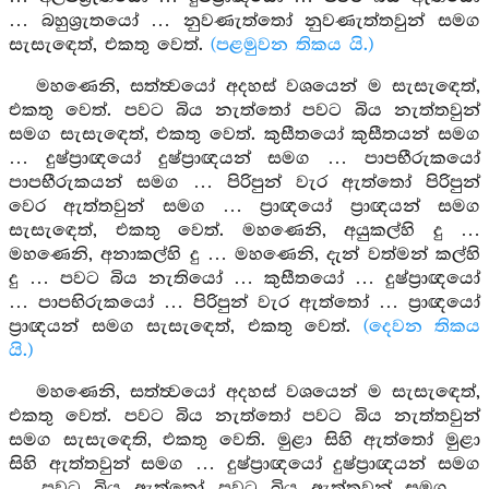
… බහුශ්‍රැතයෝ … නුවණැත්තෝ නුවණැත්තවුන් සමග
සැසැඳෙත්, එකතු වෙත්.
(පළමුවන තිකය යි.)
මහණෙනි, සත්ත්‍වයෝ අදහස් වශයෙන් ම සැසැඳෙත්,
එකතු වෙත්. පවට බිය නැත්තෝ පවට බිය නැත්තවුන්
සමග සැසැඳෙත්, එකතු වෙත්. කුසීතයෝ කුසීතයන් සමග
… දුෂ්ප්‍රාඥයෝ දුෂ්ප්‍රාඥයන් සමග … පාපභීරුකයෝ
පාපභීරුකයන් සමග … පිරිපුන් වැර ඇත්තෝ පිරිපුන්
වෙර ඇත්තවුන් සමග … ප්‍රාඥයෝ ප්‍රාඥයන් සමග
සැසැඳෙත්, එකතු වෙත්. මහණෙනි, අයුකල්හි දු …
මහණෙනි, අනාකල්හි දු … මහණෙනි, දැන් වත්මන් කල්හි
දු … පවට බිය නැතියෝ … කුසීතයෝ … දුෂ්ප්‍රාඥයෝ
… පාපභිරුකයෝ … පිරිපුන් වැර ඇත්තෝ … ප්‍රාඥයෝ
ප්‍රාඥයන් සමග සැසැඳෙත්, එකතු වෙත්.
(දෙවන තිකය
යි.)
මහණෙනි, සත්ත්‍වයෝ අදහස් වශයෙන් ම සැසැඳෙත්,
එකතු වෙත්. පවට බිය නැත්තෝ පවට බිය නැත්තවුන්
සමග සැසැඳෙති, එකතු වෙති. මුළා සිහි ඇත්තෝ මුළා
සිහි ඇත්තවුන් සමග … දුෂ්ප්‍රාඥයෝ දුෂ්ප්‍රාඥයන් සමග
… පවට බිය ඇත්තෝ පවට බිය ඇත්තවුන් සමග …