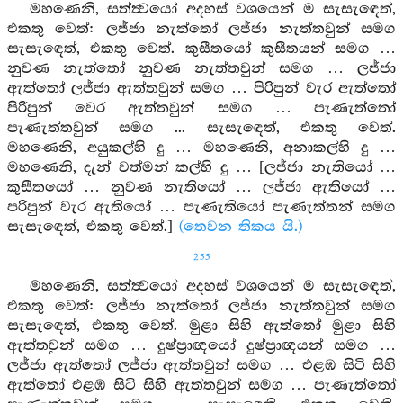
මහණෙනි, සත්ත්‍වයෝ අදහස් වශයෙන් ම සැසැඳෙත්,
එකතු වෙත්: ලජ්ජා නැත්තෝ ලජ්ජා නැත්තවුන් සමග
සැසැඳෙත්, එකතු වෙත්. කුසීතයෝ කුසීතයන් සමග …
නුවණ නැත්තෝ නුවණ නැත්තවුන් සමග … ලජ්ජා
ඇත්තෝ ලජ්ජා ඇත්තවුන් සමග … පිරිපුන් වැර ඇත්තෝ
පිරිපුන් වෙර ඇත්තවුන් සමග … පැණැත්තෝ
පැණැත්තවුන් සමග ... සැසැඳෙත්, එකතු වෙත්.
මහණෙනි, අයුකල්හි දු … මහණෙනි, අනාකල්හි දු …
මහණෙනි, දැන් වත්මන් කල්හි දු … [ලජ්ජා නැතියෝ …
කුසීතයෝ … නුවණ නැතියෝ … ලජ්ජා ඇතියෝ …
පරිපුන් වැර ඇතියෝ … පැණැතියෝ පැණැත්තන් සමග
සැසැඳෙත්, එකතු වෙත්.]
(තෙවන තිකය යි.)
255
මහණෙනි, සත්ත්‍වයෝ අදහස් වශයෙන් ම සැසැඳෙත්,
එකතු වෙත්: ලජ්ජා නැත්තෝ ලජ්ජා නැත්තවුන් සමග
සැසැඳෙත්, එකතු වෙත්. මුළා සිහි ඇත්තෝ මුළා සිහි
ඇත්තවුන් සමග … දුෂ්ප්‍රාඥයෝ දුෂ්ප්‍රාඥයන් සමග …
ලජ්ජා ඇත්තෝ ලජ්ජා ඇත්තවුන් සමග … එළඹ සිටි සිහි
ඇත්තෝ එළඹ සිටි සිහි ඇත්තවුන් සමග … පැණැත්තෝ