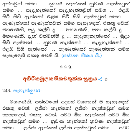
අත්තවුන් සමග … නුවණ නැත්තෝ නුවණ නැත්තවුන්
සමග … සැදැහැත්තෝ සැදැහැත්තවුන් සමග … එළඹ
සිටි සිහි ඇත්තෝ එළඹ සිටි සිහි ඇත්තවුන් සමග …
පැණැත්තෝ පැණැත්තවුන් සමග සැසැඳෙත්, එකතු වෙත්.
මහණෙනි, අයු කල්හි දු … මහණෙනි, අනා කල්හි දු …
මහණෙනි, දැන් වත්මන්හි දු ... සැදැහැනැත්තෝ … මුළා
සිහි ඇත්තෝ … නුවණ නැත්තෝ … සැදැහැත්තෝ …
එළඹි සිහි ඇත්තෝ … පැණැත්තෝ පැණැත්තන් සමග
සැසැඳෙති එකතු වෙති යි.
(පස්වන තිකය යි.)
2. 2. 9.
අහිරිකමූලකතිකචතුක්ක සූත්‍රය
243.
සැවැත්නුවර–
මහණෙනි, සත්ත්‍වයෝ අදහස් වශයෙන් ම සැසැඳෙත්,
එකතු වෙත්: ලජ්ජා නැත්තෝ ලජ්ජා නැත්තවුන් සමග
සැසැඳෙත්, එකතු වෙත්. පවට බිය නැත්තෝ පවට බිය
නැත්තවුන් සමග … නුවණ නැත්තෝ නුවණ නැත්තවුන්
සමග … ලජ්ජා ඇත්තෝ ලජ්ජා ඇත්තවුන් සමග … පවට