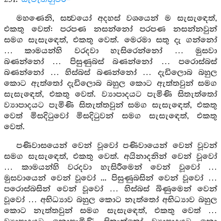
මහණෙනි, සත්‍වයෝ අදහස් වශයෙන් ම සැසැඳෙත්,
එකතු වෙත්: පරපණ නසන්නෝ පරපණ නසන්නවුන්
සමග සැසැඳෙත්, එකතු වෙත්. මෙරමා සතු දැ ගන්නෝ
… කාමයන්හි වරදවා හැසිරෙන්නෝ … මුසවා
බණන්නෝ … පිසුණුබස් බණන්නෝ … පරොස්බස්
බණන්නෝ … හිස්බස් බණන්නෝ … දැඩිලොබ බහුල
කොට ඇත්තෝ දැඩිලොබ බහුල කොට ඇත්තවුන් සමග
සැසැඳෙත්, එකතු වෙත්. ව්‍යාපාදයට පැමිණි සිතැත්තෝ
ව්‍යාපාදයට පැමිණි සිතැත්තවුන් සමග සැසැඳෙත්, එකතු
වෙත් මිසදිටුවෝ මිසදිටුවන් සමග සැසැඳෙත්, එකතු
වෙත්.
පණිවාසයෙන් වෙන් වූවෝ පණිවායෙන් වෙන් වූවන්
සමග සැසැඳෙත්, එකතු වෙත්. අයිනාදනින් වෙන් වූවෝ
… කාමයන්හි වරදවා හැසිරීමෙන් වෙන් වූවෝ …
මුසවායෙන් වෙන් වූවෝ ... පිසුණුබසින් වෙන් වූවෝ …
පරොස්බසින් වෙන් වූවෝ … හිස්බස් බිණුමෙන් වෙන්
වූවෝ … අභිධ්‍යාව බහුල කොට නැත්තෝ අභිධ්‍යාව බහුල
කොට නැත්තවුන් සමග සැසැඳෙත්, එකතු වෙත් …