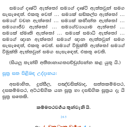
සම්‍යග් දෘෂ්ටි ඇත්තෝ සම්‍යග් දෘෂ්ටි ඇත්තවුන් සමග
සැසැඳෙත්. එකතු වෙත් … සම්‍යක් සඞ්කල්ප ඇත්තෝ …
සම්‍යග් වචන ඇත්තෝ … සම්‍යක් කර්‍මාන්ත ඇත්තෝ …
සම්‍යගාජීව ඇත්තෝ … සම්‍යග්ව්‍යායාම ඇත්තෝ …
සම්‍යක් ස්මෘති ඇත්තෝ … සම්‍යක් සමාධි ඇත්තෝ …
සම්‍යග් ඥාන ඇත්තෝ සම්‍යග් ඥාන ඇත්තවුන් සමග
සැසැඳෙත්, එකතු වෙත්. සම්‍යග් විමුක්ති ඇත්තෝ සම්‍යග්
විමුක්ති ඇත්තවුන් සමග සැසැඳෙත්, එකතු වෙති.
(සියලු තැන්හි අතීතානාගතපච්චුප්පන්න කළ යුතු යි.)
සූත්‍ර සත පිළිබඳ උද්දානය:
අසමාහිත, දුස්සීල, පඤ්චසික්ඛාද, සත්තකම්මපථ,
දසකම්මපථ, අට්ඨඞ්ගික යන සූත්‍ර හා දසඞ්ගික සූත්‍රය දැ යි
සූත්‍ර සතෙකි.
කම්මපථවර්‍ගය තුන්වැනි යි.
265