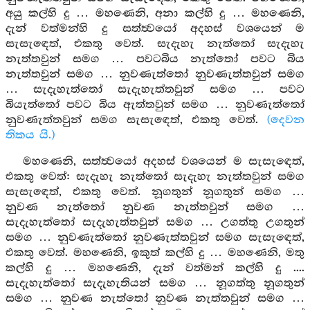
අයු කල්හි දු … මහණෙනි, අනා කල්හි දු … මහණෙනි,
දැන් වත්මන්හි දු සත්ත්‍වයෝ අදහස් වශයෙන් ම
සැසැඳෙත්, එකතු වෙත්. සැදැහැ නැත්තෝ සැදැහැ
නැත්තවුන් සමග … පවටබිය නැත්තෝ පවට බිය
නැත්තවුන් සමග … නුවණැත්තෝ නුවණැත්තවුන් සමග
… සැදැහැත්තෝ සැදැහැත්තවුන් සමග … පවට
බියැත්තෝ පවට බිය ඇත්තවුන් සමග … නුවණැත්තෝ
නුවණැත්තවුන් සමග සැසැඳෙත්, එකතු වෙත්.
(දෙවන
තිකය යි.)
මහණෙනි, සත්ත්‍වයෝ අදහස් වශයෙන් ම සැසැඳෙත්,
එකතු වෙත්: සැදැහැ නැත්තෝ සැදැහැ නැත්තවුන් සමග
සැසැඳෙත්, එකතු වෙත්. නූගතුන් නූගතුන් සමග …
නුවණ නැත්තෝ නුවණ නැත්තවුන් සමග …
සැදැහැත්තෝ සැදැහැත්තවුන් සමග … උගත්තු උගතුන්
සමග … නුවණැත්තෝ නුවණැත්තවුන් සමග සැසැඳෙත්,
එකතු වෙත්. මහණෙනි, ඉකුත් කල්හි දු … මහණෙනි, මතු
කල්හි දු … මහණෙනි, දැන් වත්මන් කල්හි දු ....
සැදැහැත්තෝ සැදැහැතියන් සමග … නූගත්තු නූගතුන්
සමග … නුවණ නැත්තෝ නුවණ නැත්තවුන් සමග …