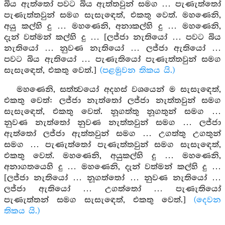
බිය ඇත්තෝ පවට බිය ඇත්තවුන් සමග … පැණැත්තෝ
පැණැත්තවුන් සමග සැසැඳෙත්, එකතු වෙත්. මහණෙනි,
අයු කල්හි දු … මහණෙනි, අනාකල්හි දු … මහණෙනි,
දැන් වත්මන් කල්හි දු … [ලජ්ජා නැතියෝ … පවට බිය
නැතියෝ … නුවණ නැතියෝ … ලජ්ජා ඇතියෝ …
පවට බිය ඇතියෝ … පැණැතියෝ පැණැත්තවුන් සමග
සැසැඳෙත්, එකතු වෙත්.]
(පළමුවන තිකය යි.)
මහණෙනි, සත්ත්‍වයෝ අදහස් වශයෙන් ම සැසැඳෙත්,
එකතු වෙත්: ලජ්ජා නැත්තෝ ලජ්ජා නැත්තවුන් සමග
සැසැඳෙත්, එකතු වෙත්. නූගත්තු නූගතුන් සමග …
නුවණ නැත්තෝ නුවණ නැත්තවුන් සමග … ලජ්ජා
ඇත්තෝ ලජ්ජා ඇත්තවුන් සමග … උගත්තු උගතුන්
සමග … පැණැත්තෝ පැණැත්තවුන් සමග සැසැඳෙත්,
එකතු වෙත්. මහණෙනි, අයුකල්හි දු … මහණෙනි,
අනාගතයෙහි දු … මහණෙනි, දැන් වත්මන් කල්හි දු …
[ලජ්ජා නැතියෝ … නූගත්තෝ … නුවණ නැතියෝ …
ලජ්ජා ඇතියෝ … උගත්තෝ … පැණැතියෝ
පැණැත්තන් සමග සැසැඳෙත්, එකතු වෙත්.]
(දෙවන
තිකය යි.)