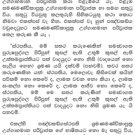
උග්ගාහමාන පරිව්‍රාජක කරා එළැඹියේ යැ. එළැඹ
සමණමණ්ඩිකාපුත්‍ර උග්ගාහමාන පරිව්‍රාජක හා සමඟ සතුටු
විය. සතුටු වියවුතු කලතුරුහි සිහිකටයුතු කථා කොට
නිමවා එකත්පස් වැ හින. එකත්පස් වැ හුන් පඤ්චකඞ්ග
වඩුදෙටුහට සමණමණ්ඩිකාපුත්‍ර උග්ගාහමාන පරිව්‍රාජක
තෙල කරුණ කී යැ ;
“ස්‍ථපතිය, මම් සතර කරුණෙකින් සමන්‍වාගත
පුරුෂපුද්ගල පිරිපුන් කුසල් ඇති උතුම් කුසල් ඇති
උත්තමප්‍රාප්තියට පත් වාදයුදට නො නිසි (වාදයෙන් නො
සැලිය හෙන) ශ්‍රමණ යයි දක්වමි (පනවමි). කවර සතර
කරුණෙකින යත්: ස්‍ථපතිය, මෙලොවැ කිසිවෙක් කයින්
පව්කම් නො කෙරේ ද, ලාමක වචන නො කියා ද, ලාමක
සංකල්ප නො කෙරේ ද, ලාමක ආජීව නො කෙරේ ද,
ස්‍ථපතිය, මම් මෙ සතර කරුණින් සමන්‍වාගත
පුරුෂපුද්ගල පිරිපුන් කුසල් ඇති උතුම් කුසල් ඇති
උත්තමප්‍රාප්තියට පත් වාදයුදට නො නිසි ශ්‍රමණ යැ යි
පනවමි.
එකල්හි පඤ්චකඞ්ගස්‍ථපති ශ්‍රමණමණ්ඩිකාපුත්‍ර
උග්ගාහමාන පරිව්‍රාජක ගේ භාෂිතයට නො මැ සතුටු විය,