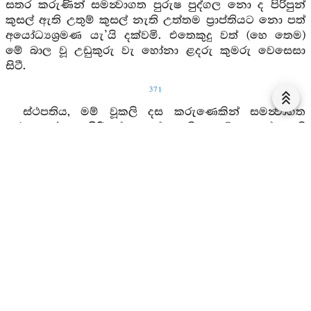
සතර කරුණින් සමන්‍වාගත පුරුෂ පුද්ගල නො ද පිරිපුන්
කුසල් ඇති උතුම් කුසල් නැති උත්තම ප්‍රාප්තියට නො පත්
අයෝධ්‍යශ්‍රමණ යැ’යි දක්වමි. එතෙකුදු වත් (හෙ තෙම)
මේ බාල වූ උඩුකුරු වැ හෝනා ළදරු කුමරු වෙසෙසා
සිටී.
371
ස්‍ථපතිය, මම් වූකලි දස කරුණෙකින් සමන්‍වාගත
පුරුෂ පුද්ගල පිරිපුන් කුසල් ඇති උතුම් කුසල් ඇති
උත්තමප්‍රාප්තියට පත් අයෝධ්‍යශ්‍රමණ යැ’යි පනවමි.
මොහු අකුසලසීලයෝ (දුශ්ශීලස්‍වභාවයෝ) යැ.
ස්‍ථපතිය, මම් එය දතයුතු යැ’යි කියමි. අකුශලසීලයෝ
මෙයින් (සරාගාදිසිතින්) උපදනාහු යැ. ස්‍ථපතිය, මම් එය
දතයුතු යැ’යි කියමි. මෙහි අකුශලසීලයෝ නිරවශේෂයෙන්
නිරුද්ධ වෙති. ස්‍ථපතිය, මම් එය දතයුතු යැ’යි කියමි.
මෙසේ පිළිපන්නේ අකුශලසීලයන්ගේ නිරෝධයට
පිළිපන්නේ වෙයි. ස්‍ථපතිය, මම් එය දතයුතු යැ’යි කියමි.
මොහු කුසලසීලයෝ යැ. ස්ථපතිය, මම් එය දතයුතු
යැ’යි කියමි. කුසලසීලයෝ මෙයින් උපදනාහු යැ.