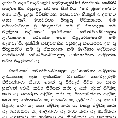
දක්නට දෙවෙන්දවහල්හි සැවැත්නුවරින් නික්මිණ. ඉක්බිති
පඤ්චකඞ්ග වඩුදෙටු හට මෙ සිත් විය: “තව බුදුන් දක්නට
නො කලි, බුදුහු විවික්තයහ. මනවඩනා භික්‍ෂූන් ද දක්නට
නො කලි, මනවඩනා භික්‍ෂූහු විචික්තයහ. මම
සමයප්පවාදක වූ තින්‍දුකාචීර නම් වූ ඒකසාලක නම්
මල්ලිකා දේවියගේ ආරාමයෙහි සමණමණ්ඩිකාපුත්‍ර
උග්ගාහමාන පරිව්‍රාජක වෙත එළැඹෙන්නෙම් නම්
මැනවැ”යි. ඉක්බිති පඤ්චකඞ්ග වඩුදෙටු සමයප්පවාදක වූ
තින්‍දුකාචීර නම් වූ ඒකසාලක නම් මල්ලිකා දේවියගේ
ආරාමයෙහි සමණමණ්ඩිකාපුත්‍ර උග්ගාහමාන පරිව්‍රාජක
වෙත එළැඹියේ යැ.
එසමයෙහි සමණමණ්ඩිකාපුත්‍ර උග්ගාහමාන පරිව්‍රාජක
උද්ගතනාද ඇති උස්හඬින් මහහඬින් නන්වැදෑරුම්
තිරිසන්කථා කියන මහත් වූ පිරිවැජි පිරිස් හා සමග
හුන්නේ වෙයි. කවර තිරිසන් කථා ද යත්: රජුන් පිළිබඳ
කථා යැ සොරුන් පිළිබඳ කථා යැ මහඇමතියන් පිළිබඳ
කථා යැ සේනාකථා යැ භයකථා යැ යුද්ධකථා යැ ආහාර
පිළිබඳ කථා යැ පාන පිළිබඳ කථා යැ වස්ත්‍ර පිළිබඳ කථා
යැ ශයනකථා යැ මාලාකථා යැ ගන්‍ධ කථා යැ ඥාතිකථා
යැ යානකථා යැ ග්‍රාමකථා යැ නිගමකථා යැ නගරකථා