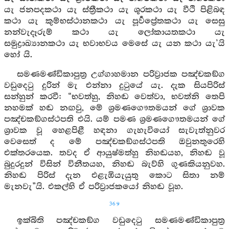
යැ ජනපදකථා යැ ස්ත්‍රීකථා යැ ශූරකථා යැ වීථි පිළිබඳ
කථා යැ කුම්භස්ථානකථා යැ පූර්‍වප්‍රේතකථා යැ සෙසු
නන්වැදෑරුම් කථා යැ ලෝකායතකථා යැ
සමුද්‍රාඛ්‍යානකථා යැ භවාභවය මෙසේ යැ යන කථා යැ’යි
හෝ යි.
සමණමණ්ඩිකාපුත්‍ර උග්ගාහමාන පරිව්‍රාජක පඤ්චකඞ්ග
වඩුදෙටු දුරින් මැ එන්නා දුටුයේ යැ. දැක සියපිරිස්
සන්හුන් කරවී: “භවත්හු, නිහඬ වෙත්වා, භවත්නි තෙපි
නහමක් හඬ නඟවු, මේ ශ්‍රමණගෞතමයන් ගේ ශ්‍රාවක
පඤ්චකඞ්ගස්‍ථපති එයි. යම් පමණ ශ්‍රමණගෞතමයන් ගේ
ශ්‍රාවක වූ හෙළපිළී හඳනා ගැහැවියෝ සැවැත්නුවර
වෙසෙත් ද මේ පඤ්චකඞ්ගස්‍ථපති ඔවුනතුරෙහි
එක්තරයෙක. තවද ඒ ආයුෂ්මත්හු නිහඬයහ, නිහඬ වූ
බුදුරදුන් විසින් විනීතයහ, නිහඬ බැව්හි ගුණකියනුවහ.
නිහඬ පිරිස් දැන එළැඹියැයුතු කොට සිතා නම්
මැනවැ”යි. එකල්හි ඒ පරිව්‍රාජකයෝ නිහඬ වූහ.
369
ඉක්බිති පඤ්චකඞ්ග වඩුදෙටු සමණමණ්ඩිකාපුත්‍ර