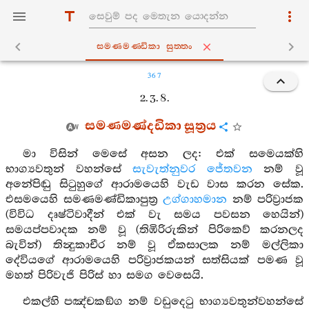
සමණමණ‍්ඩිකා සුත‍්තං
367
2. 3. 8.
සමණමණ්දඩිකා සූත්‍රය
මා විසින් මෙසේ අසන ලද: එක් සමෙයක්හි
භාග්‍යවතුන් වහන්සේ
සැවැත්නුවර
ජේතවන
නම් වූ
අනේපිඬු සිටුහුගේ ආරාමයෙහි වැඩ වාස කරන සේක.
එසමයෙහි සමණමණ්ඩිකාපුත්‍ර
උග්ගාහමාන
නම් පරිව්‍රාජක
(විවිධ දෘෂ්ටිවාදීන් එක් වැ සමය පවසන හෙයින්)
සමයප්පවාදක නම් වූ (තිඹිරිරුකින් පිරිකෙව් කරනලද
බැවින්) තින්‍දුකාචීර නම් වූ ඒකසාලක නම් මල්ලිකා
දේවියගේ ආරාමයෙහි පරිව්‍රාජකයන් සත්සියක් පමණ වූ
මහත් පිරිවැජි පිරිස් හා සමග වෙසෙයි.
එකල්හි පඤ්චකඞ්ග නම් වඩුදෙටු භාග්‍යවතුන්වහන්සේ