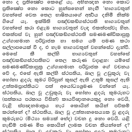
නො ද ප්‍රතික්‍ෂේප කෙළේ යැ. අභිනන්‍දන නො කොට
ප්‍රතික්‍ෂේප නො කොට හුන්සනෙන් නැඟී ‘භාග්‍යවතුන්
වහන්සේ වෙත තෙල භාෂිතයාගේ අර්‍ත්‍ථය දනිමී නික්ම
ගියේ යැ. ඉක්බිති පඤ්චකඞ්ගස්‍ථපති භාග්‍යවතුන්
වහන්සේ කරා එළැඹ භාග්‍යවතුන් වැඳ එකත්පස්වැ හින.
එකත්පස් වැ හුන් පඤ්චකඞ්ගස්‍ථපති සමණමණ්ඩිකාපුත්‍ර
උග්ගාහමාන පරිව්‍රාජක හා සමග යම් පමණ කථා
සල්ලාපයෙක් වී ද, එ හැම භාග්‍යවතුන් වහන්සේට දැන්වී.
මෙසේ කී කල්හි භාග්‍යවතුන් වහන්සේ
පඤ්චකඞ්ගස්‍ථපතිහට තෙල කරුණ වදාළහ: යම්සේ
සමණමණ්ඩිකාපුත්‍ර උග්ගාහමාන පරිව්‍රාජක ගේ වචනය
වේ ද, එසේ ඇති කල්හි ස්‍ථපතිය, බාල වූ උඩුකුරු වැ
හෝනා ළදරු කුමර පිරිපුන් කුසල් ඇති උතුම් කුසල් ඇති
උත්තමප්‍රාප්තියට පත් අයෝධ්‍යශ්‍රමණ වන්නේ යැ.
ස්‍ථපතිය, බාල වූ උඩුකුරු වැ හෝනා ළදරු කුමරුහට
(සත්කාය පරකාය විසින්) කායවිඥානයෙකුදු නො වෙයි,
වැළි ස්පන්‍දනමාත්‍රය හැර කොයින් කයින් පව්කම්
කරන්නේ ද? ස්ථපතිය, බාල වූ උත්තානසෙය්‍යක වූ ළදරු
කුමරුහට (මිථ්‍යා සම්‍යක් භේද) වචන දු නො වෙයි. යළි
හැඬීම් පමණ මිස කොයින් ලාමක වචන කියන්නේ ද?
ස්‍ථපතිය, බාල වූ උඩුකුරු වැ හෝනා ළදරු කුමරුහට