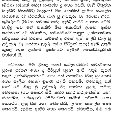
(මිථ්‍යා සම්‍යක් භේද) සංකල්ප දු නො වෙයි. වැළි විකුජන
(හැඬීම් සිනාසීම්) මාත්‍රයක් මිස කොයින් ලාමක සංකල්ප
කරන්නේ ද? ස්ථපතිය, බාල වූ උඩුකුරු වැ හෝනා ළදරු
කුමරුහට (මිථ්‍යා සම්‍යක් භේද ඇති) ආජීව ද නො වෙයි.
වැළිදු මව ගේ තනකිරි මිස කොයින් ලාමක ආජීව
කරන්නේ ද? ස්ථපතිය, සමණමණ්ඩිකාපුත්‍ර උග්ගාහමාන
පරිව්‍රාජක ගේ වචනය යම්සේ ද එසේ ඇති කල්හි බාල වූ
උඩුකුරු වැ හෝනා ළදරු කුමර පිරිපුන් කුසල් ඇති උතුම්
කුසල් ඇති උත්තම ප්‍රාප්තියට පැමිණි අයෝධ්‍යශ්‍රමණ
වන්නේ යි.
ස්‍ථපතිය, මම් වූකලි සතර කරුණෙකින් සමන්‍වාගත
පුරුෂ පුද්ගල නො ද පිරිපුන් කුසල් ඇති උතුම් කුසල්
නැති උත්තමප්‍රාප්තියට නො පත් අයෝධ්‍ය (වාද යුදයෙන්
නො සැලිය හෙන) ශ්‍රමණ යැ’යි පනවමි. එතෙකුදු වත්
(හේ මේ බාල වූ උඩුකුරු වැ හෝනා ළදරු කුමරු
වෙසෙසා (යට කොට) සිටී. කවර සතර කරුණෙකින යත්:
ස්‍ථපතිය, මෙලොව (කිසිවෙක්) කයින් පව්කම් නො
කෙරෙයි, ලමු බස් නො බෙණෙයි, ලාමක සංකල්ප නො
කෙරෙයි, ලාමක ආජීව නො කෙරෙයි. ස්‍ථපතිය, මම මෙ