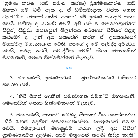
“ශ්‍රමණ කරණ (පව් සමණ කරණ) බ්‍රාහ්මණකරණ (පව්
බහන) යම් ධර්‍ම ඇත් ද, ඒ ධර්‍මසමාදාන විසින් ගෙන
වැටෙම්හ. මෙසේ වත්ම, අපගේ මේ ශ්‍රමණ සංඥාව සත්‍ය
වෙයි. ප්‍රතිඥා ද යථාර්‍ත්‍ථ වෙයි. අපි යම් ම කෙනෙකුන්ගේ
සිවුරු පිඬුවා සෙනසුන් ගිලන්පස බෙහෙත් පිරිකර වළඳ
කරමෝ ද, උන් අප කෙරෙහි කරන ඒ උපකාරයෝ
මහත්ඵල මහානෘශංස වෙති. අපගේ ද මේ පැවිද්ද අවන්‍ධ්‍ය
වෙයි, සඵල වෙයි, සවෘද්ධික වෙයි” කියා මෙසෙයින්
මහණෙනි, තොප හික්මෙන්නේ මැනැව.
635
3. මහණෙනි, ශ්‍රමණකරණ - බ්‍රාහ්මණකරණ ධර්‍මයෝ
කවරහ යත්:
4. “හිරි ඔතප් දෙකින් සමන්‍වාගත වම්හ”යි මහණෙනි,
මෙසෙයින් තොප හික්මෙන්නේ මැනැව.
5. මහණෙනි, තොපට මෙබඳු සිතෙක් විය හෙන්නේය:
“හිරි ඔතප් දෙකින් සමන්‍වාගතයම්හ. එමතුයෙන් පමණ
වෙයි. එමතුයෙන් මහණුවම් කරන ලදී. අප විසින්
ශ්‍රාමණ්‍යාර්‍ත්‍ථය ලැබිණ. අපට මතුයෙහි කරණී කිසිදු නැති”