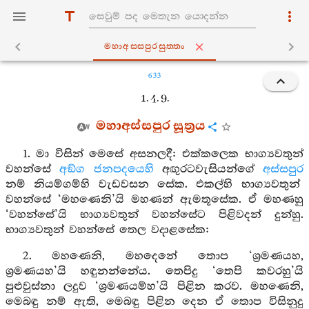
මහාඅස‍්සපුරසුත‍්තං
633
1. 4. 9.
මහාඅස්සපුර සූත්‍රය
1. මා විසින් මෙසේ අසනලදී: එක්කලෙක භාග්‍යවතුන්
වහන්සේ
අඞ්ග ජනපදයෙහි
අඟුරටවැසියන්ගේ
අස්සපුර
නම් නියම්ගම්හි වැඩවසන සේක. එකල්හි භාග්‍යවතුන්
වහන්සේ ‘මහණෙනි’යි මහණන් ඇමතූසේක. ඒ මහණහු
‘වහන්සේ’යි භාග්‍යවතුන් වහන්සේට පිළිවදන් දුන්හු.
භාග්‍යවතුන් වහන්සේ තෙල වදාළසේක:
2. මහණෙනි, මහදෙනේ තොප ‘ශ්‍රමණයහ,
ශ්‍රමණයහ’යි හඳුනන්නේය. තෙපිදු ‘තෙපි කවරහු’යි
පුළුවුස්නා ලදුව ‘ශ්‍රමණයම්හ’යි පිළින කරව. මහණෙනි,
මෙබඳු නම් ඇති, මෙබඳු පිළින දෙන ඒ තොප විසිනුදු