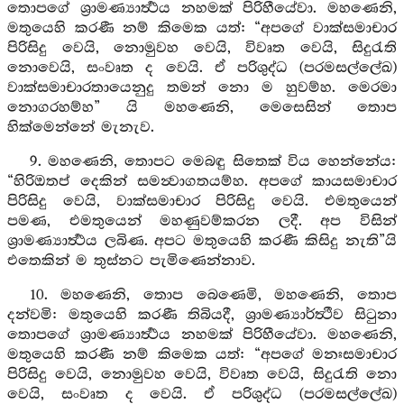
තොපගේ ශ්‍රාමණ්‍යාර්‍ත්‍ථය නහමක් පිරිහීයේවා. මහණෙනි,
මතුයෙහි කරණී නම් කිමෙක යත්: “අපගේ වාක්සමාචාර
පිරිසිදු වෙයි, නොමුවහ වෙයි, විවෘත වෙයි, සිදුරැති
නොවෙයි, සංවෘත ද වෙයි. ඒ පරිශුද්ධ (පරමසල්ලේඛ)
වාක්සමාචාරතායෙනුදු තමන් නො ම හුවම්හ. මෙරමා
නොගරහම්හ” යි මහණෙනි, මෙසෙසින් තොප
හික්මෙන්නේ මැනැව.
9. මහණෙනි, තොපට මෙබඳු සිතෙක් විය හෙන්නේය:
“හිරිඔතප් දෙකින් සමන්‍වාගතයම්හ. අපගේ කායසමාචාර
පිරිසිදු වෙයි, වාක්සමාචාර පිරිසිදු වෙයි. එමතුයෙන්
පමණ, එමතුයෙන් මහණුවම්කරන ලදී. අප විසින්
ශ්‍රාමණ්‍යාර්‍ත්‍ථය ලබිණ. අපට මතුයෙහි කරණී කිසිදු නැති”යි
එතෙකින් ම තුස්නට පැමිණෙන්නාව.
10. මහණෙනි, තොප බෙණෙමි, මහණෙනි, තොප
දන්වමි: මතුයෙහි කරණී තිබියදී, ශ්‍රාමණ්‍යාර්ත්‍ථීව සිටුනා
තොපගේ ශ්‍රාමණ්‍යාර්‍ත්‍ථය නහමක් පිරිහීයේවා. මහණෙනි,
මතුයෙහි කරණී නම් කිමෙක යත්: “අපගේ මනඃසමාචාර
පිරිසිදු වෙයි, නොමුවහ වෙයි, විවෘත වෙයි, සිදුරැති නො
වෙයි, සංවෘත ද වෙයි. ඒ පරිශුද්ධ (පරමසල්ලේඛ)