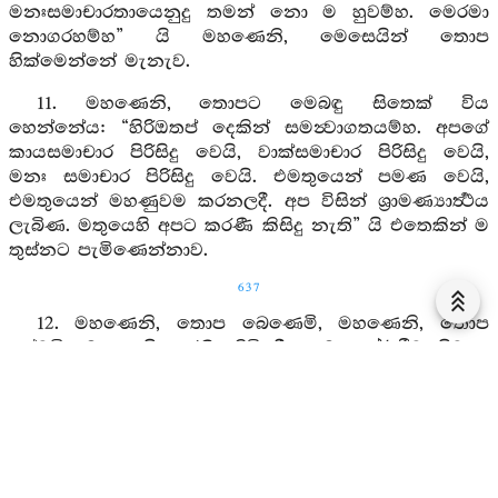
මනඃසමාචාරතායෙනුදු තමන් නො ම හුවම්හ. මෙරමා
නොගරහම්හ” යි මහණෙනි, මෙසෙයින් තොප
හික්මෙන්නේ මැනැව.
11. මහණෙනි, තොපට මෙබඳු සිතෙක් විය
හෙන්නේය: “හිරිඔතප් දෙකින් සමන්‍වාගතයම්හ. අපගේ
කායසමාචාර පිරිසිදු වෙයි, වාක්සමාචාර පිරිසිදු වෙයි,
මනඃ සමාචාර පිරිසිදු වෙයි. එමතුයෙන් පමණ වෙයි,
එමතුයෙන් මහණුවම කරනලදී. අප විසින් ශ්‍රාමණ්‍යාර්‍ත්‍ථය
ලැබිණ. මතුයෙහි අපට කරණී කිසිදු නැති” යි එතෙකින් ම
තුස්නට පැමිණෙන්නාව.
637
12. මහණෙනි, තොප බෙණෙමි, මහණෙනි, තොප
දන්වමි: මතුයෙහි කරණී තිබියදී, ශ්‍රාමණ්‍යාර්ත්‍ථීව සිටුනා
තොපගේ ශ්‍රාමණ්‍යාර්‍ත්‍ථය නහමක් පිරිහී යේවා. මහණෙනි,
මතුයෙහි කරණී නම් කිමෙක යත්: “අපගේ ආජීව පිරිසිදු
වෙයි, නො මුවහ වෙයි, විවෘත වෙයි, සිදුරැති නො වෙයි,
සංවෘත ද වෙයි. ඒ පරිශුද්ධාජීවතායෙනුදු තමන් නො ම
හුවම්හ. මෙරමා නො ගරහම්හ” යි මහණෙනි, මෙසෙයින්
තොප හික්මෙන්නේ මැනැව.