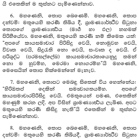
යි එතෙකින් ම තුස්නට පැමිණෙන්නාව.
6. මහණෙනි, තොප බෙණෙමි. මහණෙනි, තොප
දන්වමි: මතුයෙහි කරණී තිබිය දී, ශ්‍රාමණ්‍යාර්ත්‍ථීව සිටුනා
තොපගේ ශ්‍රාමණ්‍යාර්‍ත්‍ථය (මාර්‍ග හා ඵල) නහමක්
පිරිහීයේවා. මහණෙනි, මතුයෙහි කරණී නම් කිමෙක යත්:
“අපගේ කායසමාචාර පිරිසිදු වෙයි, නොමුවහ වෙයි,
විවෘත වෙයි, සිදුරැති නො වෙයි, සංවෘත ද වෙයි. ඒ
පරිශුද්ධ (පරමසල්ලේඛ) කායසමාචාරතායෙනුදු තමන්
නො ම හුවම්හ, මෙරමා නොගරම්හ”යි මහණෙනි,
මෙසෙයින් තොප හික්මෙන්නේ මැනැව.
7. මහණෙනි, තොපට මෙබඳු සිතෙක් විය හෙන්නේය:
“හිරිඔතප් දෙකින් සමන්‍වාගතයම්හ. අපගේ
කායසමාචාරපිරිසිදු වෙයි. එමතුයෙන් පමණ, එතෙකින්
මහණුම් කරන ලදි. අප විසින් ශ්‍රාමණ්‍යාර්‍ත්‍ථය ලැබිණ. අපට
මතුයෙහි කරණී කිසිදු නැති”යි එතෙකින් ම තුස්නට
පැමිණෙන්නාව.
8. මහණෙනි, තොප බෙණෙමි, මහණෙනි, තොප
දන්වමි: මතුයෙහි කරණී තිබියදී, ශ්‍රාමණ්‍යාර්ත්‍ථීව සිටුනා