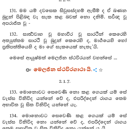
131. මම යම් දවසෙක සිවුසස්දහම් ඇසීම් ද ඒ බණන
බුදුන් පිළිබඳ වැ සැක කළ බවක් නො දනිමි. සර්‍වඥ වූ
අපරාජිත වූ -
132. සාර්‍ත්‍ථවාහ වූ මහාවීර වූ සාරථීන් කෙරෙහි
අත්‍යුත්තම සාරථි වූ බුදුන් කෙරෙහි ද, මාර්‍ගයෙහි හෝ
ප්‍රතිපත්තියෙහි ද මා ගේ සැකයෙක් නැතැ’යි.
මෙසේ ආයුෂ්මත් මෙලජින ස්ථවිරයන් වහන්සේ ...
මෙලජින ස්ථවිරගාථා යි.
2. 1. 7.
133. මොනොවට සෙවෙණි නො කළ ගෙයක් යම් සේ
වැස්ස විනිවිද යන්නේ වේ ද, එපරිද්දෙන් රාගය තෙම
අභාවිත වූ සිත විනිවිද යන්නේ යැ.
134. මොනොවට සෙවෙණි කළ ගෙයක් යම් සේ
වැස්ස විනිවිද නො යන්නේ වේ ද, එපරිද්දෙන් රාගය
තෙම සුභාවිත වූ සිත විනිවිද නො යන්නේ ය යි.