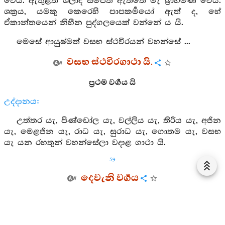
වෙයි. ඇතුළත ශීලාදි සම්පත් ඇත්තේ මැ බ්‍රාහ්මණ වෙයි.
ශක්‍රය, යමකු කෙරෙහි පාපකර්‍මයෝ ඇත් ද, හේ
ඒකාන්තයෙන් නිහීන පුද්ගලයෙක් වන්නේ ය යි.
මෙසේ ආයුෂ්මත් වසභ ස්ථවිරයන් වහන්සේ ...
වසභ ස්ථවිරගාථා යි.
ප්‍රථම වර්‍ගය යි
උද්දානය:
උත්තර යැ, පිණ්ඩෝල යැ, වල්ලිය යැ, තිරිය යැ, අජින
යැ, මෙළජින යැ, රාධ යැ, සුරාධ යැ, ගොතම යැ, වසභ
යැ යන රහතුන් වහන්සේලා වදාළ ගාථා යි.
59
දෙවැනි වර්‍ගය
2. 2. 1.
141. අසනු කැමැත්ත බහුශ්‍රැතභාවය වඩයි. ශ්‍රැතය