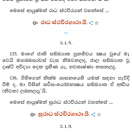
මෙසේ ආයුෂ්මත් රාධ ස්ථවිරයන් වහන්සේ ...
රාධ ස්ථවිරගාථා යි.
57
2. 1. 8.
135. මාගේ ජාති සඞ්ඛ්‍යාත පුනර්‍භවය ක්‍ෂය වූයේ මැ
වෙයි මඟබඹසරවස් වැස නිමවනලද, ජාල සඞ්ඛ්‍යාත වූ
දෘෂ්ටි අවිද්‍යා දෙක ප්‍රහීණ යැ, භවතෘෂ්ණා නසනලදු.
136. ගිහිගෙන් නික්ම ශාසනයෙහි යමක් සඳහා පැවිදි
වීම් ද, මා විසින් සර්‍වසංයෝජනක්‍ෂය සඞ්ඛ්‍යාත ඒ අර්‍ත්‍ථය
(නිවන) ලබනලදැ’යි.
මෙසේ ආයුෂ්මත් සුරාධ ස්ථවිරයන් වහන්සේ ...
සුරාධ ස්ථවිරගාථා යි.
2. 1. 9.