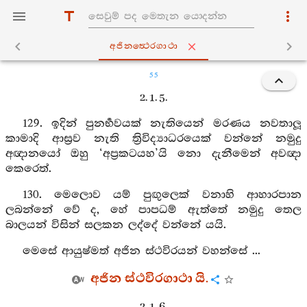
අජිනත්‍ථෙරගාථා
55
2. 1. 5.
129. ඉදින් පුනර්‍භවයක් නැතියෙන් මරණය නවතාලූ
කාමාදි ආස්‍රව නැති ත්‍රිවිද්‍යාධරයෙක් වන්නේ නමුදු
අඥානයෝ ඔහු ‘අප්‍රකටයහ’යි නො දැනීමෙන් අවඥා
කෙරෙත්.
130. මෙලොව යම් පුඟුලෙක් වනාහි ආහාරපාන
ලබන්නේ වේ ද, හේ පාපධම් ඇත්තේ නමුදු තෙල
බාලයන් විසින් සලකන ලද්දේ වන්නේ යයි.
මෙසේ ආයුෂ්මත් අජින ස්ථවිරයන් වහන්සේ ...
අජින ස්ථවිරගාථා යි.
2. 1. 6.