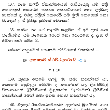
137. හැම කල්හි ඒකාන්තයෙන් රැකියැයුතු යම් ස්ත්‍රී
කෙනකුන් කෙරෙහි සත්‍යය අත්‍යර්‍ත්‍ථයෙන් නො ලැබියැ
හැක්කේ ද, එබඳු ස්ත්‍රීන් කෙරෙහි යම් මුනි කෙනෙක් නො
බැඳෙත් ද, ඒ මුනිහු සුවසේ වෙසෙත්.
138. කාමය, තා ගේ නැස්ම කළම්හ. ඒ අපි දැන් ණය
නැතියම්හ. යම් තැනෙක ගොස් නො සොස්නේ ද, දැන් ඒ
නිවන කරා යම්හ’යි.
මෙසේ ආයුෂ්මත් ගෞතම ස්ථවිරයන් වහන්සේ ...
ගෞතම ස්ථවිරගාථා යි.
2. 1. 10.
139. කුහක තෙමේ පළමු මැ තමා නසන්නේ යැ,
හෙතෙම පසුවැලා මෙරමා ද නසන්නේ යැ, ලිහිණිවැදි
වීතංසයෙන් (ලිහිණියන් මුළාකරන වැස්මෙන්) ලිහිණින්
නසන්නාක් මෙන් තමා සුහත කොට නසන්නේ යැ.
140. බැහැර ඊර්‍ය්‍යාපථසම්පත්ති ඇත්තේ බ්‍රාහ්මණ නො