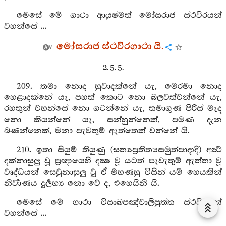
මෙසේ මේ ගාථා ආයුෂ්මත් මෝඝරාජ ස්ථවිරයන්
වහන්සේ ...
මෝඝරාජ ස්ථවිරගාථා යි.
2. 5. 5.
209. තමා නොද හුවාදක්නේ යැ, මෙරමා නොද
හෙළාදක්නේ යැ, පහත් කොට නො බලවත්වන්නේ යැ,
රහතුන් වහන්සේ නො ගටන්නේ යැ, තමාගුණ පිරිස් මැද
නො කියන්නේ යැ, සන්හුන්නෙක්, පමණ දැන
බණන්නෙක්, මනා පැවතුම් ඇත්තෙක් වන්නේ යි.
210. ඉතා සියුම් තියුණු (සත්‍යප්‍රතිත්‍යසමුත්පාදාදි) අර්‍ත්‍ථ
දක්නාසුලු වූ ප්‍රඥායෙහි දක්‍ෂ වූ යටත් පැවැතුම් ඇත්තා වූ
වෘද්ධයන් සෙවුනාසුලු වූ ඒ මහණහු විසින් යම් හෙයකින්
නිර්‍වාණය දුර්‍ලභ්‍ය නො වේ ද, එහෙයිනි යි.
මෙසේ මේ ගාථා විසාඛපඤ්චාලිපුත්ත ස්ථවිරයන්
වහන්සේ ...