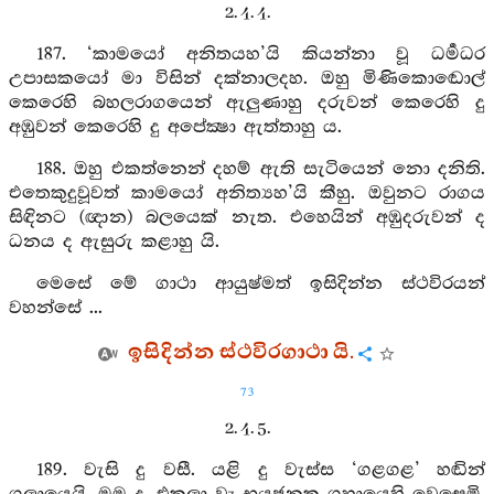
2. 4. 4.
187. ‘කාමයෝ අනිතයහ’යි කියන්නා වූ ධර්‍මධර
උපාසකයෝ මා විසින් දක්නාලදහ. ඔහු මිණිකොඬොල්
කෙරෙහි බහලරාගයෙන් ඇලුණාහු දරුවන් කෙරෙහි දු
අඹුවන් කෙරෙහි දු අපේක්‍ෂා ඇත්තාහු ය.
188. ඔහු එකත්නෙන් දහම් ඇති සැටියෙන් නො දනිති.
එතෙකුදුවූවත් කාමයෝ අනිත්‍යහ’යි කීහු. ඔවුනට රාගය
සිඳිනට (ඥාන) බලයෙක් නැත. එහෙයින් අඹුදරුවන් ද
ධනය ද ඇසුරු කළාහු යි.
මෙසේ මේ ගාථා ආයුෂ්මත් ඉසිදින්න ස්ථවිරයන්
වහන්සේ ...
ඉසිදින්න ස්ථවිරගාථා යි.
73
2. 4. 5.
189. වැසි දු වසී. යළි දු වැස්ස ‘ගළගළ’ හඬින්