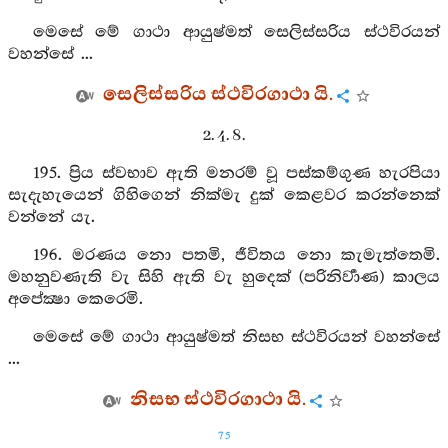
මෙසේ මේ ගාථා ආයුෂ්මත් සෙලිස්සරිය ස්ථවිරයන්
වහන්සේ ...
සෙලිස්සරිය ස්ථවිරගාථා යි.
2. 4. 8.
195. ප්‍රිය ස්වභාව ඇති මනරම් වූ පස්කම්ගුණ හැරපියා
සැදැහැයෙන් ගිහිගෙන් නික්මැ දුක් කෙළවර කරන්නෙක්
වන්නේ යැ.
196. මරණය නො පතමි, ජීවිතය නො කැමැත්තෙමි.
මහනුවණැති වැ සිහි ඇති වැ හුදෙක් (පරිනිර්‍වාණ) කාලය
අපේක්‍ෂා කෙරෙමි.
මෙසේ මේ ගාථා ආයුෂ්මත් නිසභ ස්ථවිරයන් වහන්සේ
...
නිසභ ස්ථවිරගාථා යි.
75