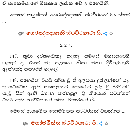
ඒ පාපකර්‍මයාගේ විපාකය ලාමක වේ ද එහෙයිනි.
මෙසේ ආයුෂ්මත් හෙරඤ්ඤකානි ස්ථවිරයන් වහන්සේ
...
හෙරඤ්ඤකානි ස්ථවිරගාථා යි.
2. 2. 4.
147. කුඩා දරකඬෙකැ නැඟැ යම්සේ මහසයුරෙහි
ගැලේ ද, එසේ මැ අලසයා නිසා මනා දිවිපැවතුම්
ඇත්තේද සසරෙහි ගැලේ.
148. එහෙයින් වීර්‍ය්‍ය රහිත වූ ඒ අලසයා දුරැලන්නේ යැ.
කායවිවේක ඇති කෙලෙසුන් කෙරෙන් දුරු වූ නිවනට
යැවූ සිත් ඇති ධ්‍යාන කරනසුලු වූ නිතොර පටන්ගත්
වීර්‍ය්‍ය ඇති පණ්ඩිතයන් සමග වසන්නේ යි.
මෙසේ ආයුෂ්මත් සෝමමිත්ත ස්ථවිරයන් වහන්සේ ...
සෝමමිත්ත ස්ථවිරගාථා යි.