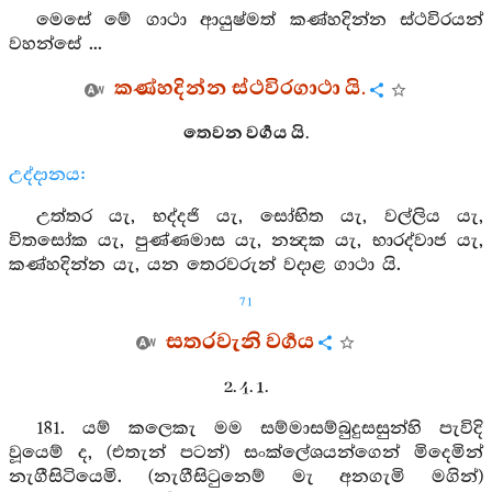
මෙසේ මේ ගාථා ආයුෂ්මත් කණ්හදින්න ස්ථවිරයන්
වහන්සේ ...
කණ්හදින්න ස්ථවිරගාථා යි.
තෙවන වර්‍ගය යි.
උද්දානය:
උත්තර යැ, භද්දජි යැ, සෝභිත යැ, වල්ලිය යැ,
විතසෝක යැ, පුණ්ණමාස යැ, නන්‍දක යැ, භාරද්වාජ යැ,
කණ්හදින්න යැ, යන තෙරවරුන් වදාළ ගාථා යි.
71
සතරවැනි වර්‍ගය
2. 4. 1.
181. යම් කලෙකැ මම සම්මාසම්බුදුසසුන්හි පැවිදි
වූයෙම් ද, (එතැන් පටන්) සංක්ලේශයන්ගෙන් මිදෙමින්
නැගීසිටියෙමි. (නැගීසිටුනෙම් මැ අනගැමි මගින්)