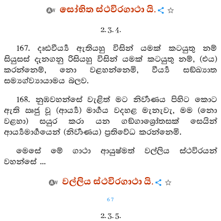
සෝභිත ස්ථවිරගාථා යි.
2. 3. 4.
167. දෘඪවීර්‍ය්‍ය ඇතියහු විසින් යමක් කටයුතු නම්
සියුසස් දැනගනු රිසියහු විසින් යමක් කටයුතු නම්, (එය)
කරන්නෙම්, නො වළහන්නෙමි, වීර්‍ය්‍ය සඞ්ඛ්‍යාත
සම්‍යග්ව්‍යායාමය බලව.
168. නුඹවහන්සේ වැළිත් මට නිර්‍වාණය පිහිට කොට
ඇති ඍජු වූ (ආර්‍ය්‍ය) මාර්‍ගය වදහළ මැනැවැ, මම (නො
වළහා) සයුර කරා යන ගඞ්ගාශ්‍රෝතසක් සෙයින්
ආර්‍ය්‍යමාර්‍ගයෙන් (නිර්‍වාණය) ප්‍රතිවේධ කරන්නෙමි.
මෙසේ මේ ගාථා ආයුෂ්මත් වල්ලිය ස්ථවිරයන්
වහන්සේ ...
වල්ලිය ස්ථවිරගාථා යි.
67
2. 3. 5.