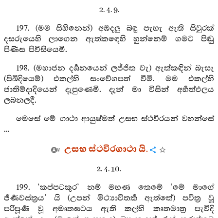
2. 4. 9.
197. (මම සිහිනෙන්) අඹදලු බඳු පැහැ ඇති සිවුරක්
දසරුයෙහි ලාගෙන ඇත්කඳෙහි හුන්නෙම් ගමට පිඬු
පිණිස පිවිසියෙමි.
198. (මහාජන දර්‍ශනයෙන් ලජ්ජිත වැ) ඇත්කඳින් බැසැ
(පිබිදියෙම්) එකල්හි සංවේගපත් වීමි. මම එකල්හි
ජාතිම්දාදියෙන් දැපුණෙමි. දැන් මා විසින් අර්‍හත්ඵලය
ලබනලදී.
මෙසේ මේ ගාථා ආයුෂ්මත් උසභ ස්ථවිරයන් වහන්සේ
...
උසභ ස්ථවිරගාථා යි.
2. 4. 10.
199. ‘කප්පටකුර’ නම් මහණ තෙමේ ‘මේ මාගේ
ජීර්‍ණවස්ත්‍රය’ යි (උපන් මිථ්‍යාවිතර්‍ක ඇත්තේ) පවිත්‍ර වූ
පරිපූර්‍ණ වූ අමෘතඝටය ඇති කල්හි කෘතමාත්‍ර පැවිදි