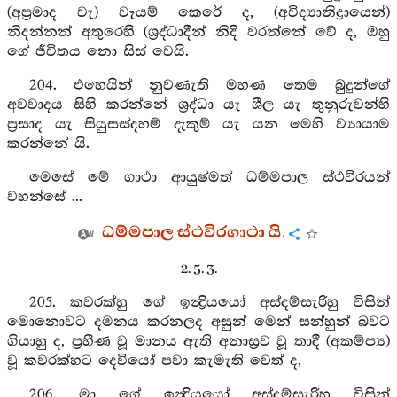
(අප්‍රමාද වැ) වෑයම් කෙරේ ද, (අවිද්‍යානිද්‍රායෙන්)
නිදන්නන් අතුරෙහි (ශ්‍රද්ධාදීන් නිදි වරන්නේ වේ ද, ඔහු
ගේ ජීවිතය නො සිස් වෙයි.
204. එහෙයින් නුවණැති මහණ තෙම බුදුන්ගේ
අවවාදය සිහි කරන්නේ ශ්‍රද්ධා යැ ශීල යැ තුනුරුවන්හි
ප්‍රසාද යැ සියුසස්දහම් දැකුම් යැ යන මෙහි ව්‍යායාම
කරන්නේ යි.
මෙසේ මේ ගාථා ආයුෂ්මත් ධම්මපාල ස්ථවිරයන්
වහන්සේ ...
ධම්මපාල ස්ථවිරගාථා යි.
2. 5. 3.
205. කවරක්හු ගේ ඉන්‍ද්‍රියයෝ අස්දම්සැරිහු විසින්
මොනොවට දමනය කරනලද අසුන් මෙන් සන්හුන් බවට
ගියාහු ද, ප්‍රහීණ වූ මානය ඇති අනාස්‍රව වූ තාදී (අකම්ප්‍ය)
වූ කවරක්හට දෙවියෝ පවා කැමැති වෙත් ද,
206. මා ගේ ඉන්‍ද්‍රියයෝ අස්දම්සැරිහු විසින්