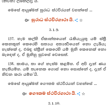
(නිවන) ලබනලදැ’යි.
මෙසේ ආයුෂ්මත් සුරාධ ස්ථවිරයන් වහන්සේ ...
සුරාධ ස්ථවිරගාථා යි.
2. 1. 9.
137. හැම කල්හි ඒකාන්තයෙන් රැකියැයුතු යම් ස්ත්‍රී
කෙනකුන් කෙරෙහි සත්‍යය අත්‍යර්‍ත්‍ථයෙන් නො ලැබියැ
හැක්කේ ද, එබඳු ස්ත්‍රීන් කෙරෙහි යම් මුනි කෙනෙක් නො
බැඳෙත් ද, ඒ මුනිහු සුවසේ වෙසෙත්.
138. කාමය, තා ගේ නැස්ම කළම්හ. ඒ අපි දැන් ණය
නැතියම්හ. යම් තැනෙක ගොස් නො සොස්නේ ද, දැන් ඒ
නිවන කරා යම්හ’යි.
මෙසේ ආයුෂ්මත් ගෞතම ස්ථවිරයන් වහන්සේ ...
ගෞතම ස්ථවිරගාථා යි.
2. 1. 10.