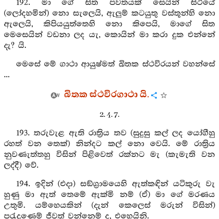
192. මා ගේ සිත පර්‍වතයක් සෙයින් සිටියේ
(ලෝදහමින්) නො සැලෙයි, ඇලුම් කටයුතු වස්තූන්හි නො
ඇලෙයි, කිපියයුත්තෙහි නො කිපෙයි, මාගේ සිත
මෙසෙයින් වඩනා ලද යැ, කොයින් මා කරා දුක එන්නේ
දැ? යි.
මෙසේ මේ ගාථා ආයුෂ්මත් ඛිතක ස්ථවිරයන් වහන්සේ
...
ඛිතක ස්ථවිරගාථා යි.
2. 4. 7.
193. තරුවැළ ඇති රාත්‍රිය තව (සුදුසු කල් ලද යෝගීහු
රහත් වන තෙක්) නින්දට කල් නො වෙයි. මේ රාත්‍රිය
නුවණැත්තහු විසින් පිළිවෙත් රක්නට මැ (කැමැති වන
ලද්දී) වේ.
194. ඉදින් (එදා) සඞ්ග්‍රාමයෙහි ඇත්කඳින් යටිකුරු වැ
හුණු මා ඇත් තෙමේ ඇක්මි නම් (ඒ) මා ගේ මරණය
උතුමි. යම්හෙයකින් (දැන් කෙලෙස් මරුන් විසින්)
පරැදුණෙම් ජීවත් වන්නෙම් ද, එහෙයිනි.