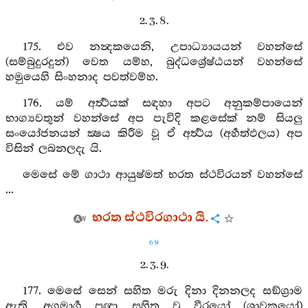
2. 3. 8.
175. එව නන්‍දකයෙනි, උපාධ්‍යායයන් වහන්සේ
(සම්බුදුරදුන්) වෙත යම්හ, බුද්ධශ්‍රේෂ්ඨයන් වහන්සේ
හමුයෙහි සිංහනාද පවත්වම්හ.
176. යම් අර්‍ත්‍ථයක් සඳහා අපට අනුකම්පායෙන්
භාග්‍යවතුන් වහන්සේ අප පැවිදි කළසේක් නම් සියලු
සංයෝජනයන් ක්‍ෂය කිරීම වූ ඒ අර්‍ත්‍ථය (අර්‍හත්ඵලය) අප
විසින් ලබනලදැ යි.
මෙසේ මේ ගාථා ආයුෂ්මත් භරත ස්ථවිරයන් වහන්සේ
...
භරත ස්ථවිරගාථා යි.
69
2. 3. 9.
177. මෙසේ සෙන් සහිත මරු දිනා දිනනලද සඞ්ග්‍රාම
ඇති, අග්‍රමාර්‍ග ප්‍රඥා සහිත වූ වීරයෝ (ශ්‍රාවකයෝ)