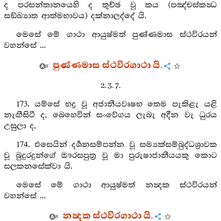
ද පරසන්තානයෙහි ද තුච්ඡ වූ කය (පඤ්චස්කන්‍ධ
සඞ්ඛ්‍යාත ආත්මභාවය) දක්නාලද්දේ යි.
මෙසේ මේ ගාථා ආයුෂ්මත් පුණ්ණමාස ස්ථවිරයන්
වහන්සේ ...
පුණ්ණමාස ස්ථවිරගාථා යි.
2. 3. 7.
173. යම්සේ භද්‍ර වූ අජානීයවෘෂභ තෙම පැකිළැ යළි
නැඟීසිටී ද, බෙහෙවින් සංවේගය ලැබැ අදීන වැ ධුරය
උසුලා ද,
174. එසෙයින් දර්‍ශනසම්පන්න වූ සම්‍යක්සම්බුද්ධශ්‍රාවක
වූ බුදුරදුන්ගේ ඖරසපුත්‍ර වූ මා පුරුෂාජානීයයකු කොට
සලකනසේක්වා යි.
මෙසේ මේ ගාථා ආයුෂ්මත් නන්‍දක ස්ථවිරයන්
වහන්සේ ...
නන්‍දක ස්ථවිරගාථා යි.