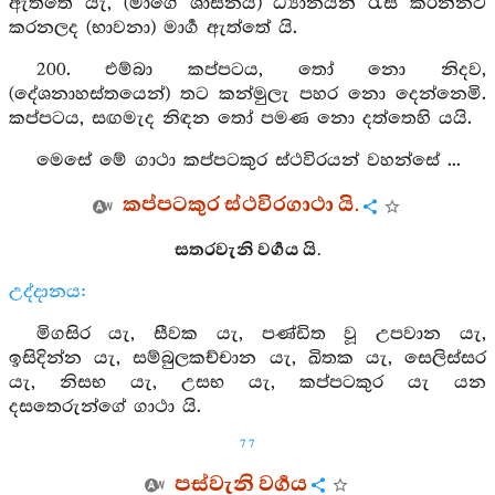
ඇත්තේ යැ, (මාගේ ශාසනය) ධ්‍යානයන් රැස් කරන්නට
කරනලද (භාවනා) මාර්‍ග ඇත්තේ යි.
200. එම්බා කප්පටය, තෝ නො නිදව,
(දේශනාහස්තයෙන්) තට කන්මුලැ පහර නො දෙන්නෙමි.
කප්පටය, සඟමැද නිඳන තෝ පමණ නො දත්තෙහි යයි.
මෙසේ මේ ගාථා කප්පටකුර ස්ථවිරයන් වහන්සේ ...
කප්පටකුර ස්ථවිරගාථා යි.
සතරවැනි වර්‍ගය යි.
උද්දානය:
මිගසිර යැ, සීවක යැ, පණ්ඩිත වූ උපවාන යැ,
ඉසිදින්න යැ, සම්බුලකච්චාන යැ, ඛිතක යැ, සෙලිස්සර
යැ, නිසභ යැ, උසභ යැ, කප්පටකුර යැ යන
දසතෙරුන්ගේ ගාථා යි.
77
පස්වැනි වර්‍ගය