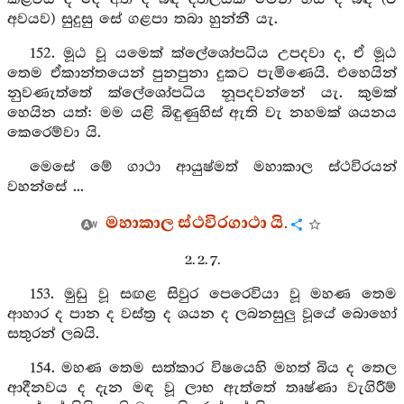
අවයව) සුදුසු සේ ගළපා තබා හුන්නී යැ.
152. මූඨ වූ යමෙක් ක්ලේශෝපධිය උපදවා ද, ඒ මූඨ
තෙම ඒකාන්තයෙන් පුනපුනා දුකට පැමිණෙයි. එහෙයින්
නුවණැත්තේ ක්ලේශෝපධිය නූපදවන්නේ යැ. කුමක්
හෙයින යත්: මම යළි බිඳුණුහිස් ඇති වැ නහමක් ශයනය
කෙරෙම්වා යි.
මෙසේ මේ ගාථා ආයුෂ්මත් මහාකාල ස්ථවිරයන්
වහන්සේ ...
මහාකාල ස්ථවිරගාථා යි.
2. 2. 7.
153. මුඩු වූ සඟළ සිවුර පෙරෙවියා වූ මහණ තෙම
ආහාර ද පාන ද වස්ත්‍ර ද ශයන ද ලබනසුලු වූයේ බොහෝ
සතුරන් ලබයි.
154. මහණ තෙම සත්කාර විෂයෙහි මහත් බිය ද තෙල
ආදීනවය ද දැන මඳ වූ ලාභ ඇත්තේ තෘෂ්ණා වැගිරීම්