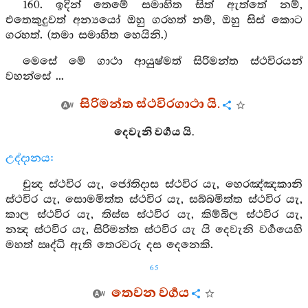
160. ඉදින් තෙමේ සමාහිත සිත් ඇත්තේ නම්,
එතෙකුදුවත් අන්‍යයෝ ඔහු ගරහත් නම්, ඔහු සිස් කොට
ගරහත්. (තමා සමාහිත හෙයිනි.)
මෙසේ මේ ගාථා ආයුෂ්මත් සිරිමන්ත ස්ථවිරයන්
වහන්සේ ...
සිරිමන්ත ස්ථවිරගාථා යි.
දෙවැනි වර්‍ගය යි.
උද්දානය:
චුන්‍ද ස්ථවිර යැ, ජෝතිදාස ස්ථවිර යැ, හෙරඤ්ඤකානි
ස්ථවිර යැ, සොමමිත්ත ස්ථවිර යැ, සබ්බමිත්ත ස්ථවිර යැ,
කාල ස්ථවිර යැ, තිස්ස ස්ථවිර යැ, කිම්බිල ස්ථවිර යැ,
නන්‍ද ස්ථවිර යැ, සිරිමන්ත ස්ථවිර යැ යි දෙවැනි වර්‍ගයෙහි
මහත් ඍද්ධි ඇති තෙරවරු දස දෙනෙකි.
65
තෙවන වර්‍ගය