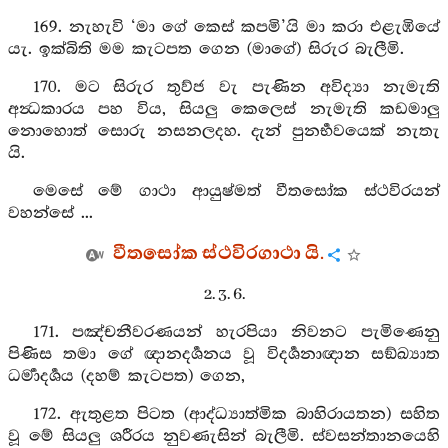
169. නැහැවි ‘මා ගේ කෙස් කපමි’යි මා කරා එළැඹියේ
යැ. ඉක්බිති මම කැටපත ගෙන (මාගේ) සිරුර බැලීමි.
170. මට සිරුර තුව්ජ වැ පැණින අවිද්‍යා නැමැති
අන්‍ධකාරය පහ විය, සියලු කෙලෙස් නැමැති කඩමාලු
නොහොත් සොරු නසනලදහ. දැන් පුනර්‍භවයෙක් නැතැ
යි.
මෙසේ මේ ගාථා ආයුෂ්මත් වීතසෝක ස්ථවිරයන්
වහන්සේ ...
වීතසෝක ස්ථවිරගාථා යි.
2. 3. 6.
171. පඤ්චනීවරණයන් හැරපියා නිවනට පැමිණෙනු
පිණිස තමා ගේ ඥානදර්‍ශනය වූ විදර්‍ශනාඥාන සඞ්ඛ්‍යාත
ධර්‍මාදර්‍ශය (දහම් කැටපත) ගෙන,
172. ඇතුළත පිටත (ආද්ධ්‍යාත්මික බාහිරායතන) සහිත
වූ මේ සියලු ශරීරය නුවණැසින් බැලීමි. ස්වසන්තානයෙහි