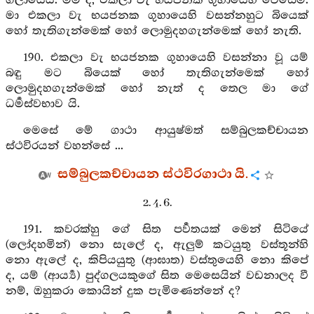
ගලායෙයි. මම ද, එකලා වැ භයජනක ගුහායෙහි වෙසෙමි.
මා එකලා වැ භයජනක ගුහායෙහි වසන්නහුට බියෙක්
හෝ තැතිගැන්මෙක් හෝ ලොමුදහගැන්මෙක් හෝ නැති.
190. එකලා වැ භයජනක ගුහායෙහි වසන්නා වූ යම්
බඳු මට බියෙක් හෝ තැතිගැන්මෙක් හෝ
ලොමුදහගැන්මෙක් හෝ නැත් ද තෙල මා ගේ
ධර්‍මස්වභාව යි.
මෙසේ මේ ගාථා ආයුෂ්මත් සම්බුලකච්චායන
ස්ථවිරයන් වහන්සේ ...
සම්බුලකච්චායන ස්ථවිරගාථා යි.
2. 4. 6.
191. කවරක්හු ගේ සිත පර්‍වතයක් මෙන් සිටියේ
(ලෝදහමින්) නො සැලේ ද, ඇලුම් කටයුතු වස්තූන්හි
නො ඇලේ ද, කිපියයුතු (ආඝාත) වස්තුයෙහි නො කිපේ
ද, යම් (ආර්‍ය්‍ය) පුද්ගලයකුගේ සිත මෙසෙයින් වඩනාලද වී
නම්, ඔහුකරා කොයින් දුක පැමිණෙන්නේ ද?