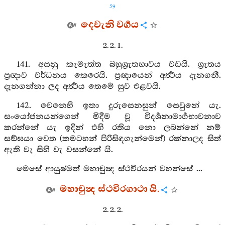
59
දෙවැනි වර්‍ගය
2. 2. 1.
141. අසනු කැමැත්ත බහුශ්‍රැතභාවය වඩයි. ශ්‍රැතය
ප්‍රඥාව වර්ධනය කෙරෙයි. ප්‍රඥායෙන් අර්‍ත්‍ථය දැනගනී.
දැනගන්නා ලද අර්‍ත්‍ථය තෙමේ සුව එළවයි.
142. වෙනෙහි ඉතා දුරුසෙනසුන් සෙවුනේ යැ.
සංයෝජනයන්ගෙන් මිදීම වූ විදර්‍ශනාමාර්‍ගභාවනාව
කරන්නේ යැ ඉදින් එහි රතිය නො ලබන්නේ නම්
සඞ්ඝයා වෙත (කමටහන් පිරිසිඳගැන්මෙන්) රක්නාලද සිත්
ඇති වැ සිහි වැ වසන්නේ යි.
මෙසේ ආයුෂ්මත් මහාචුන්‍ද ස්ථවිරයන් වහන්සේ ...
මහාචුන්‍ද ස්ථවිරගාථා යි.
2. 2. 2.