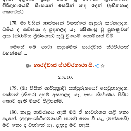
ගිරිගුහායෙහි සිංහයන් සෙයින් නද දෙත් (අභීතනාද
කෙරෙත්.)
178. මා විසින් ශාස්තෲන් වහන්සේ ඇසුරු කරනලදහ.
ධර්‍මය ද සඞ්ඝයා ද පුදනලද යැ, ක්‍ෂිණාස්‍ර වූ පුතණුවන්
දැක (නිරාමිස ප්‍රීතියෙන්) තුටු වූයෙම් සොම්නස් වීමි.
මෙසේ මේ ගාථා ආයුෂ්මත් භාරද්වාජ ස්ථවිරයන්
වහන්සේ ...
භාරද්වාජ ස්ථවිරගාථා යි.
2. 3. 10.
179. (මා විසින් ශාරීපුත්‍රාදි) සත්පුරුෂයෝ සෙවුනාලදහ.
එක්වන් (නිතර) දහම් අසනලද යැ, අසා නිර්‍වාණය පිහිට
කොට ඇති මඟට පිළිපන්මි.
180. නැසූ භාවරාගය ඇති මට ඒ භාවරාගය යළි නො
පැනේ. (අග්‍රමාර්‍ගාධිගමයෙහි පටන්) නො වී යැ, (මත්තෙහි)
මට නො ද වන්නේ යැ, දැනුදු මට නැති.