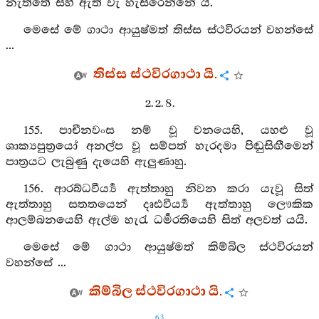
නැත්තේ සිහි ඇති වැ හැසිරෙන්නේ යි.
මෙසේ මේ ගාථා ආයුෂ්මත් තිස්ස ස්ථවිරයන් වහන්සේ
...
තිස්ස ස්ථවිරගාථා යි.
2. 2. 8.
155. පාචීනවංස නම් වූ වනයෙහි, යහළු වූ
ශාක්‍යපුත්‍රයෝ අනල්ප වූ සම්පත් හැරදමා පිඬුසිඟීමෙන්
පාත්‍රයට ලැබුණු දැයෙහි ඇලුණාහු.
156. ආරබ්ධවීර්‍ය්‍ය ඇත්තාහු නිවන කරා යැවූ සිත්
ඇත්තාහු සතතයෙන් දෘඪවීර්‍ය්‍ය ඇත්තාහු ලෞකික
ආලම්බනයෙහි ඇල්ම හැරැ ධර්‍මරතියෙහි සිත් අලවත් යයි.
මෙසේ මේ ගාථා ආයුෂ්මත් කිම්බිල ස්ථවිරයන්
වහන්සේ ...
කිම්බිල ස්ථවිරගාථා යි.
63