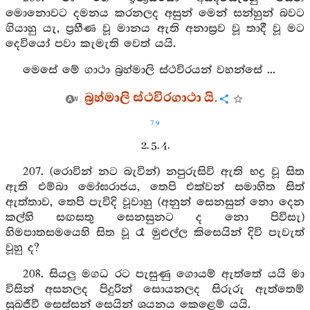
මොනොවට දමනය කරනලද අසුන් මෙන් සන්හුන් බවට
ගියාහු යැ, ප්‍රහීණ වූ මානය ඇති අනාස්‍රව වූ තාදී වූ මට
දෙවියෝ පවා කැමැති වෙත් යයි.
මෙසේ මේ ගාථා බ්‍රහ්මාලි ස්ථවිරයන් වහන්සේ ...
බ්‍රහ්මාලි ස්ථවිරගාථා යි.
79
2. 5. 4.
207. (රොවින් නට බැවින්) නපුරුසිවි ඇති භද්‍ර වූ සිත
ඇති එම්බා මෝඝරාජය, තෙපි එක්වන් සමාහිත සිත්
ඇත්තාව, තෙපි පැවිදි වූවාහු (අනුන් සෙනසුන් නො දෙන
කල්හි සඟසතු සෙනසුනට ද නො පිවිසැ)
හිමපාතසමයෙහි සිත වූ රෑ මුළුල්ල කිසෙයින් දිවි පැවැත්
වූහු ද?
208. සියලු මගධ රට පැසුණු ගොයම් ඇත්තේ යයි මා
විසින් අසනලද පිදුරින් සොයනලද සිරුරු ඇත්තෙම්
සුඛජීවී සෙස්සන් සෙයින් ශයනය කෙළෙම් යයි.