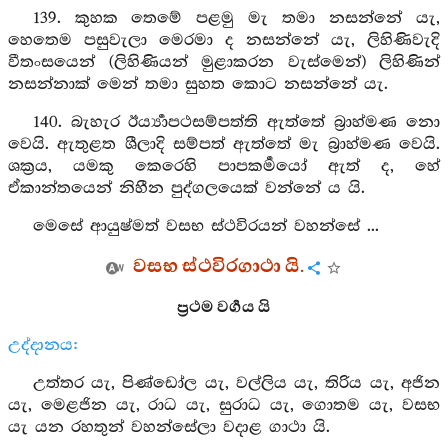
139. කුහක තෙමේ පළමු මැ තමා නසන්නේ යැ,
හෙතෙම පසුවැලා මෙරමා ද නසන්නේ යැ, ලිහිණිවැදි
වීතංසයෙන් (ලිහිණියන් මුළාකරන වැස්මෙන්) ලිහිණින්
නසන්නාක් මෙන් තමා සුහත කොට නසන්නේ යැ.
140. බැහැර ඊර්‍ය්‍යාපථසම්පත්ති ඇත්තේ බ්‍රාහ්මණ නො
වෙයි. ඇතුළත ශීලාදි සම්පත් ඇත්තේ මැ බ්‍රාහ්මණ වෙයි.
ශක්‍රය, යමකු කෙරෙහි පාපකර්‍මයෝ ඇත් ද, හේ
ඒකාන්තයෙන් නිහීන පුද්ගලයෙක් වන්නේ ය යි.
මෙසේ ආයුෂ්මත් වසභ ස්ථවිරයන් වහන්සේ ...
වසභ ස්ථවිරගාථා යි.
ප්‍රථම වර්‍ගය යි
උද්දානය:
උත්තර යැ, පිණ්ඩෝල යැ, වල්ලිය යැ, තිරිය යැ, අජින
යැ, මෙළජින යැ, රාධ යැ, සුරාධ යැ, ගොතම යැ, වසභ
යැ යන රහතුන් වහන්සේලා වදාළ ගාථා යි.