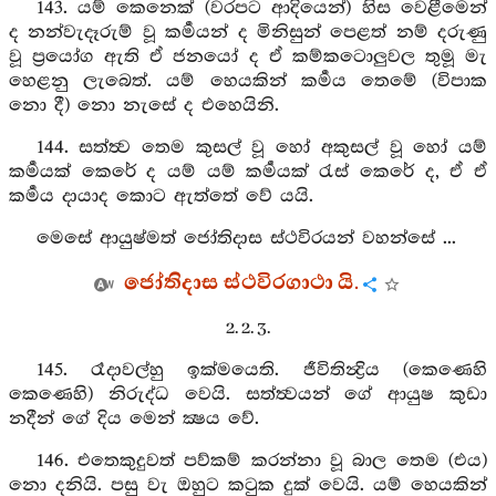
143. යම් කෙනෙක් (වරපට ආදියෙන්) හිස වෙළීමෙන්
ද නන්වැදෑරුම් වූ කර්‍මයන් ද මිනිසුන් පෙළත් නම් දරුණු
වූ ප්‍රයෝග ඇති ඒ ජනයෝ ද ඒ කම්කටොලුවල තුමූ මැ
හෙළනු ලැබෙත්. යම් හෙයකින් කර්‍මය තෙමේ (විපාක
නො දී) නො නැසේ ද එහෙයිනි.
144. සත්ත්‍ව තෙම කුසල් වූ හෝ අකුසල් වූ හෝ යම්
කර්‍මයක් කෙරේ ද යම් යම් කර්‍මයක් රැස් කෙරේ ද, ඒ ඒ
කර්‍මය දායාද කොට ඇත්තේ වේ යයි.
මෙසේ ආයුෂ්මත් ජෝතිදාස ස්ථවිරයන් වහන්සේ ...
ජෝතිදාස ස්ථවිරගාථා යි.
2. 2. 3.
145. රෑදාවල්හු ඉක්මයෙති. ජීවිතින්‍ද්‍රිය (කෙණෙහි
කෙණෙහි) නිරුද්ධ වෙයි. සත්ත්‍වයන් ගේ ආයුෂ කුඩා
නදීන් ගේ දිය මෙන් ක්‍ෂය වේ.
146. එතෙකුදුවත් පව්කම් කරන්නා වූ බාල තෙම (එය)
නො දනියි. පසු වැ ඔහුට කටුක දුක් වෙයි. යම් හෙයකින්