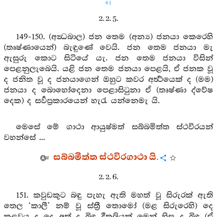
61
2. 2. 5.
149-150. (අන්‍ධබාල) ජන තෙම (අන්‍ය) ජනයා කෙරෙහි
(තෘෂ්ණායෙන්) බැඳුණේ වෙයි. ජන තෙම ජනයා මැ
ඇසුරු කොට සිටියේ යැ. ජන තෙම ජනයා විසින්
පෙළනුලැබෙයි. යළි ජන තෙම ජනයා පෙළයි, ඒ ජනක වූ
ද ජනිත වූ ද ජනයාගෙන් ඔහුට කවර අර්‍ත්‍ථයෙක් ද (මම)
ජනයා ද බොහෝදෙනා පෙළාසිටුනා ඒ (තෘෂ්ණා ද්වේෂ
දෙක) ද සර්‍වප්‍රකාරයෙන් හැරැ යන්නෙමැ යි.
මෙසේ මේ ගාථා ආයුෂ්මත් සබ්බමිත්ත ස්ථවිරයන්
වහන්සේ ...
සබ්බමිත්ත ස්ථවිරගාථා යි.
2. 2. 6.
151. කවුඩකුට බඳු පැහැ ඇති මහත් වූ සිරුරක් ඇති
තෙල ‘කාලී’ නම් වූ ස්ත්‍රී තොමෝ (මළ සිරුරෙහි) දෙ
කළවය ද දෙ අත් ද බිඳ දීතලියක් මෙන් හිස ද බිඳ (ඒ