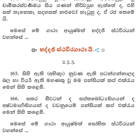
චාමීකරස්වර්‍ණමය සිය ගණන් නිර්ව්‍යුහ ඇත්තේ ද, එහි
සත් තැනෙකැ සදහසක් නළුවෝ නැටූහු ද, ඒ රජ තෙමේ
යි.
මෙසේ මේ ගාථා ආයුෂ්මත් භද්දජි ස්ථවිරයන්
වහන්සේ ...
භද්දජි ස්ථවිරගාථා යි.
2. 3. 3.
165. සිහි ඇති (අභිඥා) නුවණ ඇති පටන්ගන්නාලද
බල හා වීර්‍ය්‍ය ඇති මහණකු වූ මම පන්සියක් කප් එක්රැය
මෙන් සිහි කළෙමි.
166. සතර සීවටන් ද සප්තබෝධ්‍යඞ්ගයන් ද
අෂ්ටමාර්‍ගාඞ්ගයන් ද වඩනුයෙම් පන්සියක් කප් එක්රැය
මෙන් සිහි කළෙමි.
මෙසේ මේ ගාථා ආයුෂ්මත් සෝභිත ස්ථවිරයන්
වහන්සේ ...