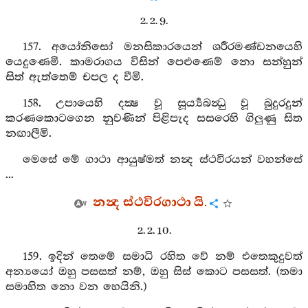
2. 2. 9.
157. අයෝනිසෝ මනසිකාරයෙන් ශරීරමණ්ඩනයෙහි
යෙදුණෙමි. කාමරාගය විසින් පෙළුණෙම් නො සන්හුන්
සිත් ඇත්තෙම් චපල ද වීමි.
158. උපායෙහි දක්‍ෂ වූ සූර්‍ය්‍යබන්‍ධු වූ බුදුරදුන්
කරණකොටගෙන නුවණින් පිළිපැද සසරෙහි ගිලුණු සිත
නඟාලීමි.
මෙසේ මේ ගාථා ආයුෂ්මත් නන්‍ද ස්ථවිරයන් වහන්සේ
...
නන්‍ද ස්ථවිරගාථා යි.
2. 2. 10.
159. ඉදින් තෙමේ සමාධි රහිත වේ නම් එතෙකුදුවත්
අන්‍යයෝ ඔහු පසසත් නම්, ඔහු සිස් කොට පසසත්. (තමා
සමාහිත නො වන හෙයිනි.)