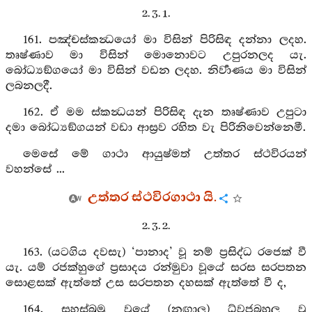
2. 3. 1.
161. පඤ්චස්කන්‍ධයෝ මා විසින් පිරිසිඳ දන්නා ලදහ.
තෘෂ්ණාව මා විසින් මොනොවට උපුරනලද යැ.
බෝධ්‍යඞ්ගයෝ මා විසින් වඩන ලදහ. නිර්‍වාණය මා විසින්
ලබනලදී.
162. ඒ මම ස්කන්‍ධයන් පිරිසිඳ දැන තෘෂ්ණාව උපුටා
දමා බෝධ්‍යඞ්ගයන් වඩා ආස්‍රව රහිත වැ පිරිනිවෙන්නෙමී.
මෙසේ මේ ගාථා ආයුෂ්මත් උත්තර ස්ථවිරයන්
වහන්සේ ...
උත්තර ස්ථවිරගාථා යි.
2. 3. 2.
163. (යටගිය දවසැ) ‘පානාද’ වූ නම් ප්‍රසිද්ධ රජෙක් වී
යැ. යම් රජක්හුගේ ප්‍රසාදය රන්මුවා වූයේ සරස සරපතන
සොළසක් ඇත්තේ උස සරපතන දහසක් ඇත්තේ වී ද,
164. සහස්බුමු වූයේ (නඟාලූ) ධ්වජබහුල වූ