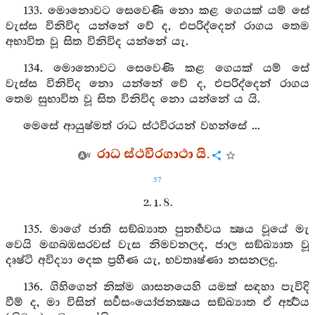
133. මොනොවට සෙවෙණි නො කළ ගෙයක් යම් සේ
වැස්ස විනිවිද යන්නේ වේ ද, එපරිද්දෙන් රාගය තෙම
අභාවිත වූ සිත විනිවිද යන්නේ යැ.
134. මොනොවට සෙවෙණි කළ ගෙයක් යම් සේ
වැස්ස විනිවිද නො යන්නේ වේ ද, එපරිද්දෙන් රාගය
තෙම සුභාවිත වූ සිත විනිවිද නො යන්නේ ය යි.
මෙසේ ආයුෂ්මත් රාධ ස්ථවිරයන් වහන්සේ ...
රාධ ස්ථවිරගාථා යි.
57
2. 1. 8.
135. මාගේ ජාති සඞ්ඛ්‍යාත පුනර්‍භවය ක්‍ෂය වූයේ මැ
වෙයි මඟබඹසරවස් වැස නිමවනලද, ජාල සඞ්ඛ්‍යාත වූ
දෘෂ්ටි අවිද්‍යා දෙක ප්‍රහීණ යැ, භවතෘෂ්ණා නසනලදු.
136. ගිහිගෙන් නික්ම ශාසනයෙහි යමක් සඳහා පැවිදි
වීම් ද, මා විසින් සර්‍වසංයෝජනක්‍ෂය සඞ්ඛ්‍යාත ඒ අර්‍ත්‍ථය