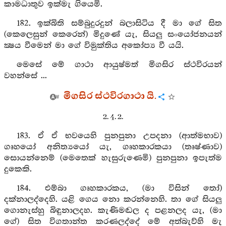
කාමධාතුව ඉක්මැ ගියෙමි.
182. ඉක්බිති සම්බුදුරදුන් බලාසිටිය දී මා ගේ සිත
(කෙලෙසුන් කෙරෙන්) මිදුණේ යැ, සියලු සංයෝජනයන්
ක්‍ෂය වීමෙන් මා ගේ විමුක්තිය අකෝප්‍ය වී යයි.
මෙසේ මේ ගාථා ආයුෂ්මත් මිගසිර ස්ථවිරයන්
වහන්සේ ...
මිගසිර ස්ථවිරගාථා යි.
2. 4. 2.
183. ඒ ඒ භවයෙහි පුනපුනා උපදනා (ආත්මභාව)
ගෘහයෝ අනිත්‍යයෝ යැ, ගෘහකාරකයා (තෘෂ්ණාව)
සොයන්නෙම් (මෙතෙක් හැසුරුණෙමි) පුනපුනා ඉපැත්ම
දුකෙකි.
184. එම්බා ගෘහකාරකය, (මා විසින් තෝ)
දක්නාලද්දෙහි. යළි ගෙය නො කරන්නෙහි. තා ගේ සියලු
ගොනැස්හු බිඳුනාලදහ. කැණිමඬල ද පළනලද යැ, (මා
ගේ) සිත විගතාන්ත කරණලද්දේ මේ අත්බැව්හි මැ