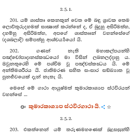
2. 5. 1.
201. යම් ශාස්තෘ කෙනකුන් වෙත මේ බඳු ශ්‍රාවක තෙම
ලොව්තුරුදහමක් සාක්‍ෂාත් කරන්නේ ද, ඒ බුදුහු අසිරිමත්හ,
දහම්හු අසිරිමත්හ, අපගේ ශාස්තෲන් වහන්සේගේ
(දශබලාදි) සම්පත්හු ආශ්චර්‍ය්‍යයෝ යි.
202. ගණන් නැති මහාකල්පයන්හි
පඤ්චෝපාදානස්කන්‍ධයෝ මා විසින් ලබනලද්දාහු ය.
ඔවුනතුරෙහි මේ පශ්චිම වූ පඤ්චස්කන්‍ධය යි. මේ
අන්තිමශරීරය යි. ජාතිමරණ සහිත සංසාර සඞ්ඛ්‍යාත වූ
පුනර්‍භවයෙක් දැන් නැතැ යි.
මෙසේ මේ ගාථා ආයුෂ්මත් කුමාරකාශ්‍යප ස්ථවිරයන්
වහන්සේ ...
කුමාරකාශ්‍යප ස්ථවිරගාථා යි.
2. 5. 2.
203. එකත්නෙන් යම් තරුණමහණෙක් බුදුසසුන්හි