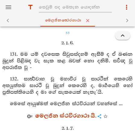
මෙලජිනත්‍ථෙරගාථා
55
2. 1. 6.
131. මම යම් දවසෙක සිවුසස්දහම් ඇසීම් ද ඒ බණන
බුදුන් පිළිබඳ වැ සැක කළ බවක් නො දනිමි. සර්‍වඥ වූ
අපරාජිත වූ -
132. සාර්‍ත්‍ථවාහ වූ මහාවීර වූ සාරථීන් කෙරෙහි
අත්‍යුත්තම සාරථි වූ බුදුන් කෙරෙහි ද, මාර්‍ගයෙහි හෝ
ප්‍රතිපත්තියෙහි ද මා ගේ සැකයෙක් නැතැ’යි.
මෙසේ ආයුෂ්මත් මෙලජින ස්ථවිරයන් වහන්සේ ...
මෙලජින ස්ථවිරගාථා යි.
2. 1. 7.