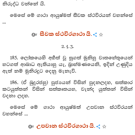
නිරුද්ධ වන්නේ යි.
මෙසේ මේ ගාථා ආයුෂ්මත් සීවක ස්ථවිරයන් වහන්සේ
...
සීවක ස්ථවිරගාථා යි.
2. 4. 3.
185. ලෝකයෙහි අර්‍හත් වූ සුගත් මුනිහු වාතහේතුයෙන්
හටගත් ආබාධ ඇතියාහු යැ, බ්‍රාහ්මණයෙනි, ඉදින් උණුදිය
ඇත් නම් මුනිරදුට දෙනු මැනැවි.
186. (ඒ බුදුරජහු) පුජ්‍යයන් විසින් පුදනලදහ, සත්කාර
කටයුත්තන් විසින් සත්කෘතයහ, වැන්ද යුත්තන් විසින්
වදනා ලදහ.
මෙසේ මේ ගාථා ආයුෂ්මත් උපවාන ස්ථවිරයන්
වහන්සේ ...
උපවාන ස්ථවිරගාථා යි.