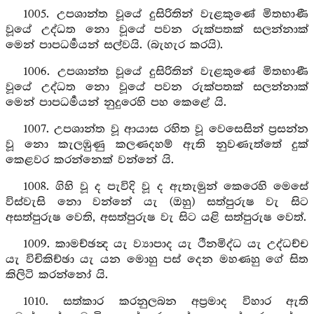
1005. උපශාන්ත වූයේ දුසිරිතින් වැළකුණේ මිතභාණී
වූයේ උද්ධත නො වූයේ පවන රුක්පතක් සලන්නාක්
මෙන් පාපධර්‍මයන් සල්වයි. (බැහැර කරයි).
1006. උපශාන්ත වූයේ දුසිරිතින් වැළකුණේ මිතභාණී
වූයේ උද්ධත නො වූයේ පවන රුක්පතක් සලන්නාක්
මෙන් පාපධර්‍මයන් නුදුරෙහි පහ කෙළේ යි.
1007. උපශාන්ත වූ ආයාස රහිත වූ වෙසෙසින් ප්‍රසන්න
වූ නො කැලඹුණු කලණදහම් ඇති නුවණැත්තේ දුක්
කෙළවර කරන්නෙක් වන්නේ යි.
1008. ගිහි වූ ද පැවිදි වූ ද ඇතැමුන් කෙරෙහි මෙසේ
විස්වැසි නො වන්නේ යැ (ඔහු) සත්පුරුෂ වැ සිට
අසත්පුරුෂ වෙති, අසත්පුරුෂ වැ සිට යළි සත්පුරුෂ වෙත්.
1009. කාමච්ඡන්‍ද යැ ව්‍යාපාද යැ ථීනමිද්ධ යැ උද්ධච්ච
යැ විචිකිච්ඡා යැ යන මොහු පස් දෙන මහණහු ගේ සිත
කිලිටි කරන්නෝ යි.
1010. සත්කාර කරනුලබන අප්‍රමාද විහාර ඇති