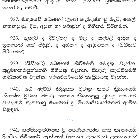
කාර්මිකශිල්පයන් ආදරය කොට උන්නේ, ශ්‍රාමණ්‍යාර්‍ත්‍ථය
වෙන් වැ පවතී.
937. මතුයෙහි බොහෝ (ලාභ) කැමැත්තාහු මැටි, තෙල්,
නහනසුණු, දිය, අසුන් හා බොජුන් ද ගිහීනට පිරිනමත්.
938. දැහැටි ද දිවුල්පල ද මල් ද කැවිලි ආදිය ද
සූපයෙන් යුත් පිඬුවා ද අඹපල ද ඇඹුළුපල ද (ගිහීනට
පිරිනමත්).
939. (ගිහීනට) බෙහෙත් කිරීමෙහි වෙදකු වැන්න,
කුදුමහකටයුත්තෙහි ගිහියකු වැන්න. සිරුරු සැරැසීමෙහි
ගණිකාවක වැන්න, ඓශ්චර්‍ය්‍යයෙහි ක්‍ෂත්‍රියයකු වැන්න.
940. ශඨ බැව්හි නියුක්ත වූවාහු කපට ක්‍රියායෙහි
නියුක්ත වූවාහු බොරු සාක්‍ෂ්‍ය කියනසුලු වූවාහු අසංයම
පැවැතුම් ඇත්තාහු බොහෝ වූ මිථ්‍යාජීවයන්ගෙන් ආමිස
වළඳත්.
223
941. කප්පියප්‍රතිරූපක වූ පර්‍ය්‍යායයෝග ඇති කැපයෙහි
දිවගිය ජීවිකාර්‍ත්‍ථ ඇත්තෝ (ප්‍රත්‍යය උපදවන) උපායයෙන්