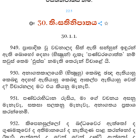
වීසතිනිපාතය නිමි.
225
30. තිංසතිනිපාතය
30. 1. 1.
949. ප්‍රාසාදික වූ වඩනාලද සිත් ඇති සන්හුන් ඉඳුරන්
ඇති බොහෝ දෙනා (භික්‍ෂූන්) දැකැ ‘පණ්ඩරගොත්ත’ නම්
තවුස් තෙම ‘ඵුස්ස’ නමැති තෙරුන් විචාළේ යි.
950. අනාගතකාලයෙහි (භික්‍ෂූහු) කෙබඳු ඡන්‍ද ඇතියාහු
කෙබඳු අදහස් ඇතියාහු කෙබඳු ආකල්ප ඇතියාහු වෙත්
ද? විචාරනලද මට එය කියනු මැනැවි.
951. පණ්ඩරාභිධාන රුසිය, මා ගේ වචනය අසනු
මැනැවැ, සකසා සලකනු මැනැවැ, අනාගතය ප්‍රකාශ
කරන්නෙමි.
952. කිපෙනසුල්ලෝ ද බද්ධවෛර ඇත්තෝ ද
ගුණමකුවෝ ද අතිමානයෝ ද නැතිගුණ පාළ කරන්නෝ ද
ඊර්‍ෂ්‍යා ඇත්තෝ ද වෙන් වෙන් දෘෂ්ටි ඇත්තෝ ද