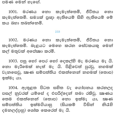
පමණ මෙන් හැඟේ.
1001. මරණය නො කැමැත්තෙමි, ජීවිතය නො
කැමැත්තෙමි. සම්‍යක් ප්‍රඥා ඇතියෙම් සිහි ඇතියෙම් මේ
කය බහා තබන්නෙමි.
233
1002. මරණය නො කැමැත්තෙමි, ජීවිතය නො
කැමැත්තෙමි. බැළයට මෙහෙ කරන සේවකයකු මෙන්
කල් මතුවක් අපේක්‍ෂා කරමි.
1003. පසු හෝ පෙර හෝ දෙකල්හි මැ මරණය මැ යි.
නො මැරිමෙක් නැත් මැ යි. පිළිවෙත් පුරවු, නහමක්
වැනසෙවු, ක්‍ෂණ සම්පත්තිය එකත්නෙන් නහමක් (තොප)
ඉක්මැ යා.
1004. ඇතුළත පිටත සහිත වැ ගෝපනය කරනලද
පසල් නුවරක් යම්සේ ද එපරිද්දෙන් තමා රකිවු. ක්‍ෂණය
තෙම එකත්නෙන් (තොප) නො ඉක්මැ යා, ක්‍ෂණ
සම්පත්තිය ඉක්මගියාහු (සියකම් විසින් නිරෑහි
දමනලද්දාහු) ශෝක කෙරෙත් මැ යි.