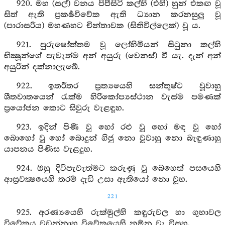
920. මහ (සල්) වනය පිපීසිටි කල්හි (එහි) හුන් එකඟ වූ
සිත් ඇති ප්‍රකර්‍ෂවිවේක ඇති ධ්‍යාන කරනසුලු වූ
(පාරාසරිය) මහණහට චින්තාවක (සිතිවිල්ලෙක්) වූ ය.
921. පුරුෂෝත්තම වූ ලෝහිමියන් සිටුනා කල්හි
භික්‍ෂූන්ගේ පැවැත්ම අන් අයුරු (වෙනස්) වී යැ. දැන් අන්
අයුරින් දක්නාලැබේ.
922. ඉතරීතර ප්‍රත්‍යයෙහි සන්තුෂ්ට වූවාහු
ශීතවාතයෙන් රැක්ම හිරිකෝප්‍යස්ථාන වැස්ම පමණක්
ප්‍රයෝජන කොට සිවුරු වැළඳූහ.
923. ඉදින් පිණී වූ හෝ රළු වූ හෝ මඳ වූ හෝ
බොහෝ වූ හෝ බොදුන් ගිජු නො වූවාහු නො බැඳුණාහු
යාපනය පිණිස වැළදූහ.
924. ඔහු දිවිපැවැත්මට කරුණු වූ බෙහෙත් පසයෙහි
ආස්‍රවක්‍ෂයෙහි තරම් දැඩි උසා ඇතියෝ නො වූහ.
221
925. අරණ්‍යයෙහි රුක්මුල්හි කඳුරුවල හා ගුහාවල
විවේකය වඩන්නාහු විවේකයෙහි නම්න වැ විසූහ.