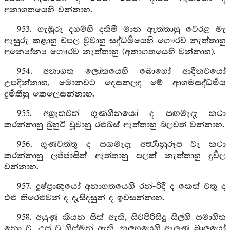
අනාගතයෙහි වන්නාහ.
953. ගැඹුරු දහම්හි දතිමී මාන ඇත්තාහු වෙරළ මැ
ඇසුරු කළාහු චපල වූවාහු සද්ධර්‍මයෙහි ගෞරව නැත්තාහු
අන්‍යෝන්‍ය ගෞරව නැත්තාහු (අනාගතයෙහි වන්නාහ).
954. අනාගත ලෝකයෙහි බොහෝ ආදීනවයෝ
උපදින්නාහ, මොනවට දෙසනලද මේ ආගමසද්ධර්‍මය
දුර්‍මතීහු කෙලෙසන්නාහ.
955. අශ්‍රැතවත් ගුණහීනයෝ ද සඟමැදැ කථා
කරන්නාහු බුහුටි වූවාහු රළුබස් ඇත්තාහු බලවත් වන්නාහ.
956. ගුණවත්තු ද සඟමැදැ අර්‍ත්‍ථානුරූප වැ කථා
කරන්නාහු ලජ්ජාසිත් ඇත්තාහු පලක් නැත්තාහු දුර්‍වල
වන්නාහ.
957. දුෂ්ප්‍රාඥයෝ අනාගතයෙහි රන්-රිදී ද කෙත් වතු ද
එළු තිරෙළුවන් ද දැසිදසුන් ද ඉවසන්නාහ.
958. අයුණු කියන සිත් ඇති, සිව්පිරිසිදු සිල්හි සමාහිත
නො වූ, උස් වූ හිස්මන් ඇති, කලහයෙහි ඇලුණු බාලයෝ