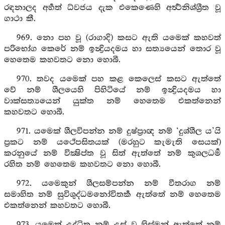
රඳනාලද අර්‍හත් ධ්වජය දැක එකෙණෙහි අර්‍ත්‍ථනිශ්ශ්‍රීත වූ
ගාථා කී.
969. නො පහ වූ (රාගාදි) කසට ඇති යමෙක් කහවත්
පරිභෝග කෙරේ නම් ඉන්‍ද්‍රියදමය හා සත්‍යයෙන් තොර වූ
හෙතෙම කහවතට නො හොබී.
970. තවද යමෙක් පහ කළ කෙලෙස් කසට ඇත්තේ
වේ නම් ශීලයෙහි පිහිටියේ නම් ඉන්‍ද්‍රියදමය හා
වාක්සත්‍යයෙන් යුක්ත නම් හෙතෙම එකත්නෙන්
කහවතට හොබී.
971. යමෙක් ශීලවිපන්න නම් දුෂ්ප්‍රාඥ නම් ‘දුශ්ශීල ය’යි
ප්‍රකට නම් යථේපසිතයක් (මරහුට කැමැති සෙයක්)
කරනුයේ නම් වික්‍ෂිප්ත වූ සිත් ඇත්තේ නම් කුශලධර්‍ම
රහිත නම් හෙතෙම කහවතට නො හොබී.
972. යමෙකුන් ශීලසම්පන්න නම් වීතරාග නම්
සමාහිත නම් සුවිශුද්ධමනෝවිතර්‍ක ඇත්තේ නම් හෙතෙම
එකත්නෙන් කහවතට හොබී.
973. යමෙක් උද්ධිත නම් උස් වූ හිස්මන් ඇත්තේ නම්