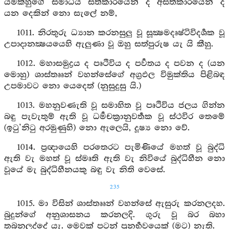
යමක්හුගේ සමාධිය සත්කාරයෙන් ද අසත්කාරයෙන් ද
යන දෙකින් නො සැලේ නම්,
1011. නිරතුරු ධ්‍යාන කරනසුලු වූ සූක්‍ෂමදෘෂ්ටිවිදර්‍ශක වූ
උපාදානක්‍ෂයයෙහි ඇලුණා වූ ඔහු සත්පුරුෂ යැ යි කීහු.
1012. මහාසමුද්‍රය ද පෘථිවිය ද පර්‍වතය ද පවන ද (යන
මොහු) ශාස්තෲන් වහන්සේගේ අග්‍රඵල විමුක්තිය පිළිබඳ
උපමාවට නො යෙදෙත් (නුසුදුසු යි.)
1013. මහනුවණැති වූ සමාහිත වූ පෘථිවිය ජලය ගින්න
බඳු පැවැතුම් ඇති වූ ධර්‍මචක්‍රානුවර්‍තක වූ ස්ථවිර තෙමේ
(ඉටු’නිටු අරමුණුහි) නො ඇලෙයි, දූෂ්‍ය නො වේ.
1014. ප්‍රඥායෙහි පරතෙරට පැමිණියේ මහත් වූ බුද්ධි
ඇති වැ මහත් වූ ස්මෘති ඇති වැ නිවියේ බුද්ධිහීන නො
වූයේ මැ බුද්ධිහීනයකු බඳු වැ නිති වෙසේ.
235
1015. මා විසින් ශාස්තෲන් වහන්සේ ඇසුරු කරනලදහ.
බුදුන්ගේ අනුශාසනය කරනලදි. ගුරු වූ බර බහා
තබනලද්දේ යැ. මෙවක් පටන් පුනර්‍භවයෙක් (මට) නැති.