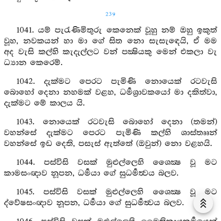
239
1041. යම් පැරැණිමිතුරු කෙනෙක් වූහු නම් ඔහු ඉකුත්
වූහ, නවකයන් හා මා ගේ සිත නො සැසැඳෙයි, ඒ මම
අද වැසි කල්හි කැදැල්ලට වන් පක්‍ෂියකු මෙන් එකලා වැ
ධ්‍යාන කෙරෙම්.
1042. දැක්මට පෙරට පැමිණි නොයෙක් රටවැසි
බොහෝ දෙනා නහමක් වළහ, ධර්‍මශ්‍රාවකයෝ මා දකිත්වා,
දැක්මට මේ කාලය යි.
1043. නොයෙක් රටවැසි බොහෝ දෙනා (තමන්)
වහන්සේ දැක්මට පෙරට පැමිණි කල්හි ශාස්තෲන්
වහන්සේ ඉඩ දෙති, පසැස් ඇත්තේ (ඔවුන්) නො වළහයි.
1044. පස්විසි වසක් මුළුල්ලෙහි ශෛක්‍ෂ වූ මට
කාමසංඥාව නූපන, ධර්‍මයා ගේ සුධර්‍මත්‍වය බලව.
1045. පස්විසි වසක් මුළුල්ලෙහි ශෛක්‍ෂ වූ මට
ද්වේෂසංඥාව නූපන, ධර්‍මයා ගේ සුධර්‍මත්‍වය බලව.