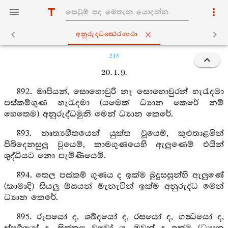
අනුරුද‍්ධත්‍ථෙරගාථා
215
20. 1. 9.
892. මාපියන්, සොහොවුරි නෑ සොහොවුරන් හැරැදමා
පස්කම්ගුණ හැරැදමා (යමෙක් ධ්‍යාන කෙරේ නම්
හෙතෙම) අනුරුද්ධමුනි මෙන් ධ්‍යාන කෙරේ.
893. නෘත්‍යගීතයෙන් යුක්ත වූයෙම්, කුළුතාළමින්
පිබිදෙනසුලු වූයෙම්, කාමගුණයෙහි ඇලුණෙම් එයින්
ශුද්ධියට නො පැමිණියෙමි.
894. තෙල පස්කම් ගුණය ද ඉක්ම බුදුසසුන්හි ඇලුණේ
(කාමාදි) සියලු ඕඝයන් මැනැවින් ඉක්ම අනුරුද්ධ මෙන්
ධ්‍යාන කෙරේ.
895. රූපයෝ ද, ශබ්දයෝ ද, රසයෝ ද, ගන්‍ධයෝ ද,