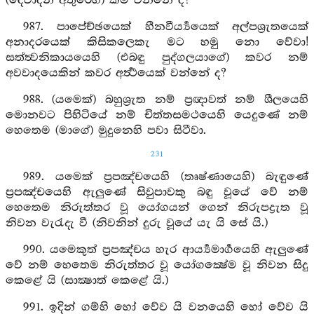
(දෙවාදීන් අතුරෙහි) කිම වන්නේ ද?
987. පාපේච්ඡයෙක් හීනවීර්‍ය්‍යයෙක් අල්පශ්‍රැතයෙක්
අනාදරයෙක් කිසිකලෙකැ මට හමු නො වේවා!
සත්ත්‍වනිකායයෙහි (එබඳු පුද්ගලයාගේ) කවර නම්
අවවාදයෙකින් කවර අර්‍ත්‍ථයෙක් වන්නේ ද?
988. (යමෙක්) බහුශ්‍රුත නම් ප්‍රඥාවත් නම් ශීලයෙහි
මොනවට පිහිටියේ නම් චිත්තසමථයෙහි යෙදුණේ නම්
හෙතෙම (මාගේ) මුදුනෙහි පවා සිටීවා.
231
989. යමෙක් ප්‍රපඤ්චයෙහි (තෘෂ්ණායෙහි) බැඳුණේ
ප්‍රපඤ්චයෙහි ඇලුණේ සිවුපාවකු බඳු වූයේ වේ නම්
හෙතෙම නිරුත්තර වූ යෝගයන් ගෙන් නිරුපද්‍රැත වූ
නිවන වැරැදැ වී (නිවනින් දුරු වූයේ යැ යි සේ යි.)
990. යමෙකුත් ප්‍රපඤ්චය හැර ආර්‍ය්‍යමාර්‍ගයෙහි ඇලුණේ
වේ නම් හෙතෙම නිරුත්තර වූ යෝගක්‍ෂේම වූ නිවන සිදු
කෙළේ යි (සාක්‍ෂාත් කෙළේ යි.)
991. ඉදින් ගම්හි හෝ වේව යි වනයෙහි හෝ වේව යි