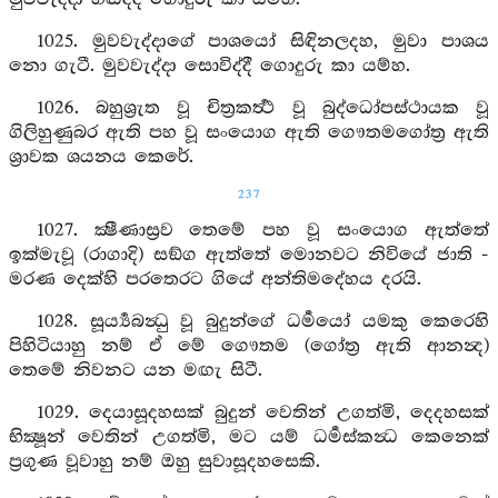
1025. මුවවැද්දාගේ පාශයෝ සිඳිනලදහ, මුවා පාශය
නො ගැටී. මුවවැද්දා සොවිද්දී ගොදුරු කා යම්හ.
1026. බහුශ්‍රුත වූ චිත්‍රකර්‍ත්‍ථ වූ බුද්ධෝපස්ථායක වූ
ගිලිහුණුබර ඇති පහ වූ සංයොග ඇති ගෞතමගෝත්‍ර ඇති
ශ්‍රාවක ශයනය කෙරේ.
237
1027. ක්‍ෂීණාස්‍රව තෙමේ පහ වූ සංයොග ඇත්තේ
ඉක්මැවූ (රාගාදි) සඞ්ග ඇත්තේ මොනවට නිවියේ ජාති -
මරණ දෙක්හි පරතෙරට ගියේ අන්තිමදේහය දරයි.
1028. සූර්‍ය්‍යබන්‍ධු වූ බුදුන්ගේ ධර්‍මයෝ යමකු කෙරෙහි
පිහිටියාහු නම් ඒ මේ ගෞතම (ගෝත්‍ර ඇති ආනන්‍ද)
තෙමේ නිවනට යන මඟැ සිටී.
1029. දෙයාසූදහසක් බුදුන් වෙතින් උගත්මි, දෙදහසක්
භික්‍ෂූන් වෙතින් උගත්මි, මට යම් ධර්‍මස්කන්‍ධ කෙනෙක්
ප්‍රගුණ වූවාහු නම් ඔහු සුවාසූදහසෙකි.