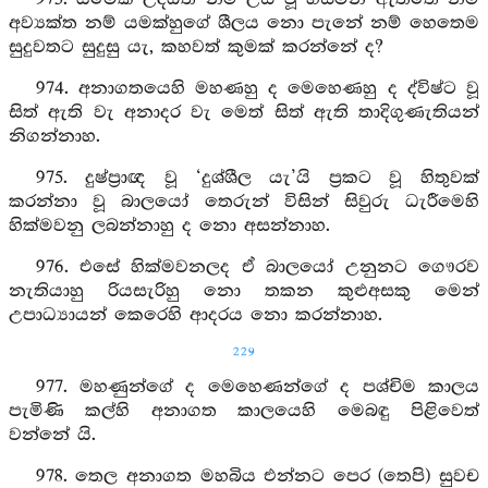
අව්‍යක්ත නම් යමක්හුගේ ශීලය නො පැනේ නම් හෙතෙම
සුදුවතට සුදුසු යැ, කහවත් කුමක් කරන්නේ ද?
974. අනාගතයෙහි මහණහු ද මෙහෙණහු ද ද්විෂ්ට වූ
සිත් ඇති වැ අනාදර වැ මෙත් සිත් ඇති තාදිගුණැතියන්
නිගන්නාහ.
975. දුෂ්ප්‍රාඥ වූ ‘දුශ්ශීල යැ’යි ප්‍රකට වූ හිතුවක්
කරන්නා වූ බාලයෝ තෙරුන් විසින් සිවුරු ධැරීමෙහි
හික්මවනු ලබන්නාහු ද නො අසන්නාහ.
976. එසේ හික්මවනලද ඒ බාලයෝ උනුනට ගෞරව
නැතියාහු රියසැරිහු නො තකන කුළුඅසකු මෙන්
උපාධ්‍යායන් කෙරෙහි ආදරය නො කරන්නාහ.
229
977. මහණුන්ගේ ද මෙහෙණන්ගේ ද පශ්චිම කාලය
පැමිණි කල්හි අනාගත කාලයෙහි මෙබඳු පිළිවෙත්
වන්නේ යි.
978. තෙල අනාගත මහබිය එන්නට පෙර (තෙපි) සුවච