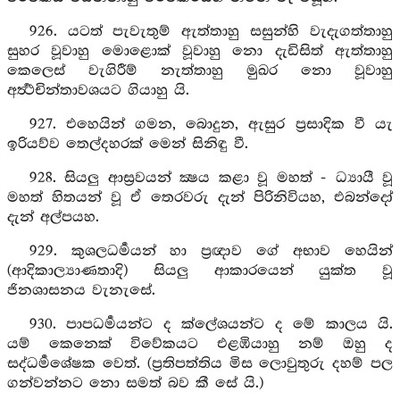
926. යටත් පැවැතුම් ඇත්තාහු සසුන්හි වැදැගත්තාහු
සුහර වූවාහු මොළොක් වූවාහු නො දැඩිසිත් ඇත්තාහු
කෙලෙස් වැගිරීම් නැත්තාහු මුඛර නො වූවාහු
අර්‍ත්‍ථචින්තාවශයට ගියාහු යි.
927. එහෙයින් ගමන, බොදුන, ඇසුර ප්‍රසාදික වී යැ
ඉරියව්ව තෙල්දහරක් මෙන් සිනිඳු වී.
928. සියලු ආස්‍රවයන් ක්‍ෂය කළා වූ මහත් - ධ්‍යායී වූ
මහත් හිතයන් වූ ඒ තෙරවරු දැන් පිරිනිවියහ, එබන්දෝ
දැන් අල්පයහ.
929. කුශලධර්‍මයන් හා ප්‍රඥාව ගේ අභාව හෙයින්
(ආදිකාල්‍යාණතාදි) සියලු ආකාරයෙන් යුක්ත වූ
ජිනශාසනය වැනැසේ.
930. පාපධර්‍මයන්ට ද ක්ලේශයන්ට ද මේ කාලය යි.
යම් කෙනෙක් විවේකයට එළඹියාහු නම් ඔහු ද
සද්ධර්‍මශේෂක වෙත්. (ප්‍රතිපත්තිය මිස ලොවුතුරු දහම් පල
ගන්වන්නට නො සමත් බව කී සේ යි.)