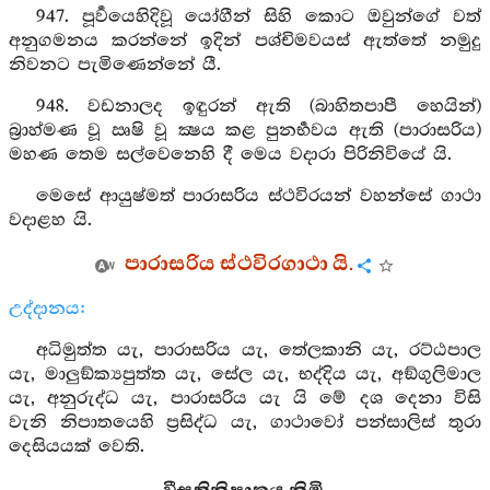
947. පූර්‍වයෙහිදිවූ යෝගීන් සිහි කොට ඔවුන්ගේ වත්
අනුගමනය කරන්නේ ඉදින් පශ්චිමවයස් ඇත්තේ නමුදු
නිවනට පැමිණෙන්නේ යී.
948. වඩනාලද ඉඳුරන් ඇති (බාහිතපාපී හෙයින්)
බ්‍රාහ්මණ වූ ඍෂි වූ ක්‍ෂය කළ පුනර්‍භවය ඇති (පාරාසරිය)
මහණ තෙම සල්වෙනෙහි දී මෙය වදාරා පිරිනිවියේ යි.
මෙසේ ආයුෂ්මත් පාරාසරිය ස්ථවිරයන් වහන්සේ ගාථා
වදාළහ යි.
පාරාසරිය ස්ථවිරගාථා යි.
උද්දානය:
අධිමුත්ත යැ, පාරාසරිය යැ, තේලකානි යැ, රට්ඨපාල
යැ, මාලුඞ්ක්‍යපුත්ත යැ, සේල යැ, භද්දිය යැ, අඞ්ගුලිමාල
යැ, අනුරුද්ධ යැ, පාරාසරිය යැ යි මේ දශ දෙනා විසි
වැනි නිපාතයෙහි ප්‍රසිද්ධ යැ, ගාථාවෝ පන්සාලිස් තුරා
දෙසියයක් වෙති.