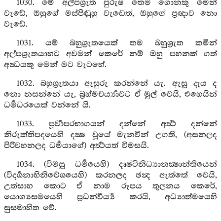
1030. මේ අල්පශ්‍රැත පුරුෂ තෙම ගොනකු මෙන්
වැඩේ, ඔහුගේ මස්පිඬුහු වැඩෙත්, ඔහුගේ ප්‍රඥාව නො
වැඩේ.
1031. යම් බහුශ්‍රැතයෙක් තම බහුශ්‍රුත කමින්
අල්පශ්‍රැතයාහට අවමන් කෙරේ නම් ඔහු පහනක් ගත්
අන්‍ධයකු මෙන් මට වැටහේ.
1032. බහුශ්‍රැතයා ඇසුරු කරන්නේ යැ. ඇසූ දැය ද
නො නසන්නේ යැ, බ්‍රහ්මචර්‍ය්‍යාවට ඒ මුල් වෙයි, එහෙයින්
ධර්‍මධරයෙක් වන්නේ යි.
1033. පූර්‍වාපරභාගයන් දන්නේ අර්‍ත්‍ථ දන්නේ
නිරුක්තිපදයෙහි දක්‍ෂ වූයේ මැනවින් උගති, (අසනලද
පිරිවහනලද ධර්‍මයාගේ) අර්‍ත්‍ථයත් විමසයි.
1034. (විමසූ ධර්‍මයෙහි) දෘෂ්ටිනිධ්‍යානක්‍ෂාන්තියෙන්
(විදර්‍ශනාභිනිවේශයෙහි) කරනලද ඡන්‍ද ඇත්තේ වෙයි,
උත්සාහ කොට ඒ නාම රූපය තුලනය කෙරේ,
යොග්‍යසමයෙහි ප්‍රධන්වීර්‍ය්‍ය කරයි, අධ්‍යාත්මයෙහි
සුසමාහිත වේ.