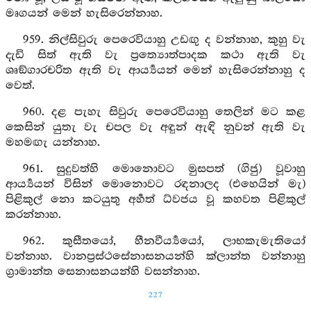
මෘගයන් මෙන් හැසිරෙන්නාහ.
959. නිල්සිවුරු පෙරෙවියාහු උඩඟු ද වන්නාහ, කුහු වැ
දැඩි සිත් ඇති වැ ප්‍රත්‍යොත්පාදක කථා ඇති වැ
ශෘඞ්ගාරචරිත ඇති වැ ආර්‍ය්‍යයන් මෙන් හැසිරෙන්නාහු ද
වෙත්.
960. දළ පැහැ සිවුරු පෙරෙවියාහු තෙලින් මට කළ
කෙසින් යුතැ වැ චපල වැ අඳුන් ඇඳි නුවන් ඇති වැ
මහමඟැ යන්නාහ.
961. සුදුවත්හි මොනොවට මුසපත් (ගිජු) වූවාහු
ආර්‍ය්‍යයන් විසින් මොනොවට රඳනාලද (එහෙයින් මැ)
පිළිකුල් නො කටයුතු අර්‍හත් ධ්වජය වූ කහවත පිළිකුල්
කරන්නාහ.
962. කුසීතයෝ, හීනවීර්‍ය්‍යයෝ, ලාභකැමැතියෝ
වන්නාහ. වානප්‍රස්ථසේනාසනයන්හි ක්ලාන්ත වන්නාහු
ග්‍රාමාන්ත සෙනාසනයන්හි වසන්නාහ.
227