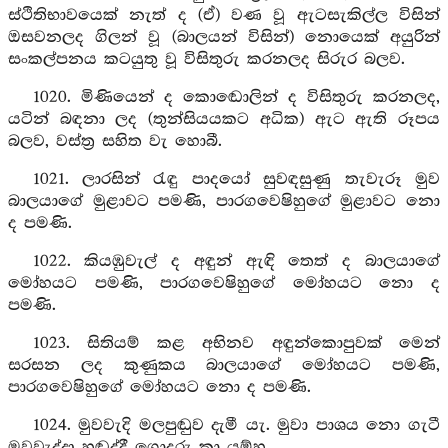
ස්ථිතිභාවයෙක් නැත් ද (ඒ) වණ වූ ඇටසැකිල්ල විසින්
ඔසවනලද ගිලන් වූ (බාලයන් විසින්) නොයෙක් අයුරින්
සංකල්පනය කටයුතු වූ විසිතුරු කරනලද සිරුර බලව.
1020. මිණියෙන් ද කොඬොලින් ද විසිතුරු කරනලද,
යටින් බඳනා ලද (තුන්සියයකට අධික) ඇට ඇති රූපය
බලව, වස්ත්‍ර සහිත වැ හොබී.
1021. ලාරසින් රැඳු පාදයෝ සුවඳසුණු තැවැරූ මුව
බාලයාගේ මුළාවට පමණි, පාරගවෙෂිහුගේ මුළාවට නො
ද පමණි.
1022. කියඹුවැල් ද අඳුන් ඇඳි තෙත් ද බාලයාගේ
මෝහයට පමණි, පාරගවෙෂිහුගේ මෝහයට නො ද
පමණි.
1023. සිතියම් කළ අභිනව අඳුන්කොපුවක් මෙන්
සරසන ලද කුණුකය බාලයාගේ මෝහයට පමණි,
පාරගවෙෂිහුගේ මෝහයට නො ද පමණි.
1024. මුවවැදි මලපුඬුව දැමී යැ. මුවා පාශය නො ගැටී
මුවවැද්දා හඬද්දී ගොදුරු කා යම්හ.