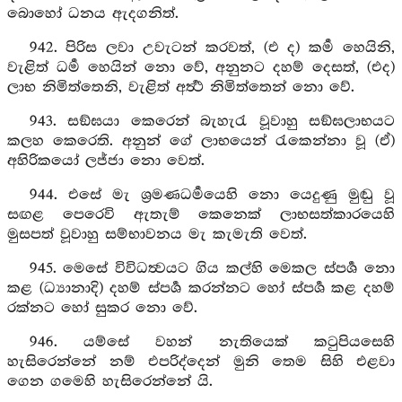
බොහෝ ධනය ඇදගනිත්.
942. පිරිස ලවා උවැටන් කරවත්, (එ ද) කර්‍ම හෙයිනි,
වැළිත් ධර්‍ම හෙයින් නො වේ, අනුනට දහම් දෙසත්, (එද)
ලාභ නිමිත්තෙනි, වැළිත් අර්‍ත්‍ථ නිමිත්තෙන් නො වේ.
943. සඞ්ඝයා කෙරෙන් බැහැරැ වූවාහු සඞ්ඝලාභයට
කලහ කෙරෙති. අනුන් ගේ ලාභයෙන් රැකෙන්නා වූ (ඒ)
අහිරිකයෝ ලජ්ජා නො වෙත්.
944. එසේ මැ ශ්‍රමණධර්‍මයෙහි නො යෙදුණු මුඬු වූ
සඟළ පෙරෙවි ඇතැම් කෙනෙක් ලාභසත්කාරයෙහි
මුසපත් වූවාහු සම්භාවනය මැ කැමැති වෙත්.
945. මෙසේ විවිධත්‍වයට ගිය කල්හි මෙකල ස්පර්‍ශ නො
කළ (ධ්‍යානාදි) දහම් ස්පර්‍ශ කරන්නට හෝ ස්පර්‍ශ කළ දහම්
රක්නට හෝ සුකර නො වේ.
946. යම්සේ වහන් නැතියෙක් කටුපියසෙහි
හැසිරෙන්නේ නම් එපරිද්දෙන් මුනි තෙම සිහි එළවා
ගෙන ගමෙහි හැසිරෙන්නේ යි.