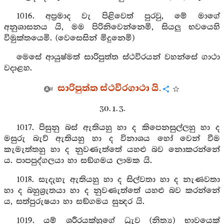
1016. අප්‍රමාද වැ පිළිවෙත් පුරවු, මේ මාගේ
අනුශාසනය යි, මම පිරිනිවෙන්නෙමි, සියලු භවයෙහි
විමුක්තයෙමි. (වෙසෙසින් මිදුනෙමි)
මෙසේ ආයුෂ්මත් සාරිපුත්ත ස්ථවිරයන් වහන්සේ ගාථා
වදාළහ.
සාරිපුත්ත ස්ථවිරගාථා යි.
30. 1. 3.
1017. පිසුනු බස් ඇතියහු හා ද කිපෙනසුල්ලහු හා ද
මසුරු බැව් ඇතියහු හා ද විනාශය හෝ වෙන් වීම
කැමැත්තහු හා ද නුවණැත්තේ යහළු බව නොකරන්නේ
ය. පාපපුද්ගලයා හා සඞ්ගමය ලාමක යි.
1018. සැදැහැ ඇතියහු හා ද සිල්වතා හා ද නැණවතා
හා ද බහුශ්‍රැතයා හා ද නුවණැත්තේ යහළු බව කරන්නේ
ය, සත්පුරුෂයා හා සඞ්ගමය සුන්‍දර යි.
1019. යම් ශරීරයක්හුගේ ධ්‍රැව (නිත්‍ය) භාවයෙක්