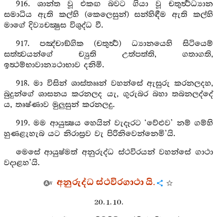
916. ශාන්ත වූ එකඟ බවට ගියා වූ චතුර්‍ත්‍ථධ්‍යාන
සමාධිය ඇති කල්හි (කෙලෙසුන්) සන්හිඳීම ඇති කල්හි
මාගේ දිව්‍යචක්‍ෂුස විශුද්ධ වී.
917. පඤ්චාඞ්ගික (චතුර්‍ත්‍ථ) ධ්‍යානයෙහි සිටියෙම්
සත්ත්‍වයන්ගේ ච්‍යුති උත්පත්ති, ගතාගති,
ඉත්‍ථම්භාවාන්‍යථාභාව දනිමි.
918. මා විසින් ශාස්තෲන් වහන්සේ ඇසුරු කරනලදහ,
බුදුන්ගේ ශාසනය කරනලද යැ, ගුරුබර බහා තබනලද්දේ
ය, තෘෂ්ණාව මුලුසුන් කරනලදු.
919. මම ආයුක්‍ෂය හෙයින් වැදෑරට ‘වේළුව’ නම් ගම්හි
හුණළැහැබ යට නිරාස්‍රව වැ පිරිනිවෙන්නෙමි’යි.
මෙසේ ආයුෂ්මත් අනුරුද්ධ ස්ථවිරයන් වහන්සේ ගාථා
වදාළහ’යි.
අනුරුද්ධ ස්ථවිරගාථා යි.
20. 1. 10.