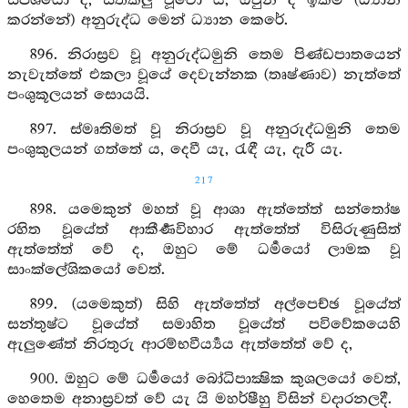
ස්පර්‍ශයෝ ද, සිත්කලු වූවෝ ය, ඔවුන් ද ඉක්ම (ධ්‍යාන
කරන්නේ) අනුරුද්ධ මෙන් ධ්‍යාන කෙරේ.
896. නිරාස්‍රව වූ අනුරුද්ධමුනි තෙම පිණ්ඩපාතයෙන්
නැවැත්තේ එකලා වූයේ දෙවැන්නක (තෘෂ්ණාව) නැත්තේ
පංශුකූලයන් සොයයි.
897. ස්මෘතිමත් වූ නිරාස්‍රව වූ අනුරුද්ධමුනි තෙම
පංශුකුලයන් ගත්තේ ය, දෙවී යැ, රැඳී යැ, දැරී යැ.
217
898. යමෙකුන් මහත් වූ ආශා ඇත්තේත් සන්තෝෂ
රහිත වූයේත් ආකීර්‍ණවිහාර ඇත්තේත් විසිරුණුසිත්
ඇත්තේත් වේ ද, ඔහුට මේ ධර්‍මයෝ ලාමක වූ
සාංක්ලේශිකයෝ වෙත්.
899. (යමෙකුත්) සිහි ඇත්තේත් අල්පෙච්ඡ වූයේත්
සන්තුෂ්ට වූයේත් සමාහිත වූයේත් පවිවේකයෙහි
ඇලුණේත් නිරතුරු ආරම්භවීර්‍ය්‍යය ඇත්තේත් වේ ද,
900. ඔහුට මේ ධර්‍මයෝ බෝධිපාක්‍ෂික කුශලයෝ වෙත්,
හෙතෙම අනාස්‍රවත් වේ යැ යි මහර්ෂීහු විසින් වදාරනලදී.