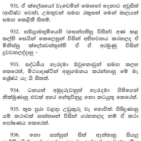
931. ඒ ක්ලේශයෝ වැඩෙමින් බොහෝ දෙනාට අවුසිත්
(ආවිෂ්ට වෙත්). උමතුවන් සමඟ රකුසන් මෙන් බාලයන්
සමඟ කෙළිතී සිතම්.
932. සඞ්ග්‍රාමභූමියෙහි (සෙන්පතිහු විසින්) අණ කළ
කල්හි සෙයින් කෙලෙසුන් විසින් අභිභවනය කරනලද ඒ
මිනිස්සු ක්ලේශවස්තූන්හි ඒ ඒ අරමුණු විසින්
දුවවනලද්දාහු -
933. සද්ධර්‍මය හැරදමා ඔවුනොවුන් සමඟ කලහ
කෙරෙත්, මිථ්‍යාදෘෂ්ටීන් අනුගමනය කරන්නාහු මේ මැ
ශ්‍රේෂ්ඨ යැ යි සිතත්.
934. ධනයත් අඹුදරුවනුත් හැරැදමා ගිහිගෙන්
නික්මුණාහු ළුවක් අහර හේතුවිනුදු නො කටයුතු කෙරෙත්.
935. කුස පුරා වළඳා උඩුකුරු වැ හොවිත්. පිබිදුණාහු
යම් කථාවක් ශාස්තෲන් විසින් ගරහනලද නම් ඒ කථා
පෝෂණය කෙරෙත්.
936. නො සන්හුන් සිත් ඇත්තාහු සියලු