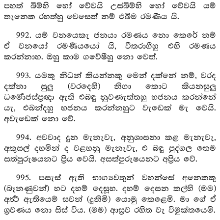
පහත් බිම්හි හෝ වේවයි උස්බිම්හි හෝ වේවයි යම්
තැනෙක රහත්හු වෙසෙත් නම් එබිම රමණීය යි.
992. යම් වනයෙකැ ජනයා රමණය නො කෙරේ නම්
ඒ වනයෝ රමණීයයෝ යි, වීතරාගීහු එහි රමණය
කරන්නාහ. ඔහු කාම ගවේෂීහු නො වෙත්.
993. යමකු නිධන් කියන්නකු මෙන් දක්නේ නම්, වරද
දක්නා සුලු (වරදෙහි) නිගා කොට කියනසුලු
ධර්‍මොජස්ප්‍රඥා ඇති එබඳු නුවණැත්තහු භජනය කරන්නේ
යැ, එබන්දහු භජනය කරන්නහුට වැඩෙක් මැ වෙයි.
අවැඩෙක් නො වේ.
994. අවවාද දුන මැනැවැ, අනුශාසනා කළ මැනැවැ,
අකුසල් දහමින් ද වළහනු මැනැවැ, එ බඳු පුද්ගල තෙම
සත්පුරුෂයනට ප්‍රිය වෙයි. අසත්පුරුෂයනට අප්‍රිය වේ.
995. පසැස් ඇති භාග්‍යවතුන් වහන්සේ අනෙකකු
(බෑනණුවන්) හට දහම් දෙසූහ. දහම් දෙසන කල්හි (මම)
අර්‍ත්‍ථ ඇතියෙම් සවන් (දුනිමි) යොමු කෙළෙමි. මා ගේ ඒ
ශ්‍රවණය නො සිස් විය. (මම) ආස්‍රව රහිත වැ විමුක්තයෙමි.