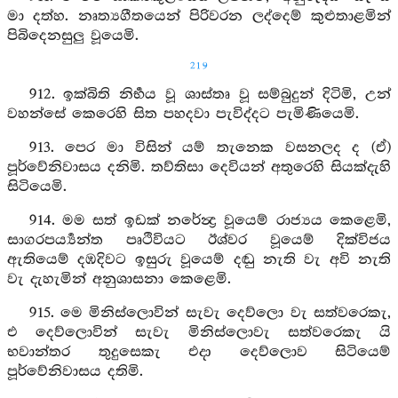
මා දත්හ. නෘත්‍යගීතයෙන් පිරිවරන ලද්දෙම් කුළුතාළමින්
පිබිදෙනසුලු වූයෙමි.
219
912. ඉක්බිති නිර්‍භය වූ ශාස්තෘ වූ සම්බුදුන් දිටිමි, උන්
වහන්සේ කෙරෙහි සිත පහදවා පැවිද්දට පැමිණියෙමි.
913. පෙර මා විසින් යම් තැනෙක වසනලද ද (ඒ)
පූර්වේනිවාසය දනිමි. තව්තිසා දෙවියන් අතුරෙහි සියක්දැහි
සිටියෙමි.
914. මම සත් ඉඩක් නරේන්‍ද්‍ර වූයෙම් රාජ්‍යය කෙළෙමි,
සාගරපර්‍ය්‍යන්ත පෘථිවියට ඊශ්වර වූයෙම් දික්විජය
ඇතියෙම් දඹදිවට ඉසුරු වූයෙම් දඬු නැති වැ අවි නැති
වැ දැහැමින් අනුශාසනා කෙළෙමි.
915. මෙ මිනිස්ලොවින් සැවැ දෙව්ලො වැ සත්වරෙකැ,
එ දෙව්ලොවින් සැවැ මිනිස්ලොවැ සත්වරෙකැ යි
භවාන්තර තුදුසෙකැ එදා දෙව්ලොව සිටියෙම්
පූර්වේනිවාසය දතිමි.