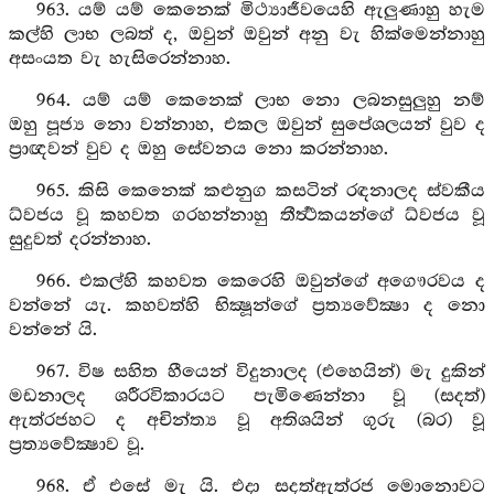
963. යම් යම් කෙනෙක් මිථ්‍යාජීවයෙහි ඇලුණාහු හැම
කල්හි ලාභ ලබත් ද, ඔවුන් ඔවුන් අනු වැ හික්මෙන්නාහු
අසංයත වැ හැසිරෙන්නාහ.
964. යම් යම් කෙනෙක් ලාභ නො ලබනසුලුහු නම්
ඔහු පූජ්‍ය නො වන්නාහ, එකල ඔවුන් සුපේශලයන් වුව ද
ප්‍රාඥවන් වුව ද ඔහු සේවනය නො කරන්නාහ.
965. කිසි කෙනෙක් කළුනුග කසටින් රඳනාලද ස්වකීය
ධ්වජය වූ කහවත ගරහන්නාහු තීර්‍ත්‍ථකයන්ගේ ධ්වජය වූ
සුදුවත් දරන්නාහ.
966. එකල්හි කහවත කෙරෙහි ඔවුන්ගේ අගෞරවය ද
වන්නේ යැ. කහවත්හි භික්‍ෂූන්ගේ ප්‍රත්‍යවේක්‍ෂා ද නො
වන්නේ යි.
967. විෂ සහිත හීයෙන් විදුනාලද (එහෙයින්) මැ දුකින්
මඩනාලද ශරීරවිකාරයට පැමිණෙන්නා වූ (සදත්)
ඇත්රජහට ද අචින්ත්‍ය වූ අතිශයින් ගුරු (බර) වූ
ප්‍රත්‍යවේක්‍ෂාව වූ.
968. ඒ එසේ මැ යි. එදා සදත්ඇත්රජ මොනොවට