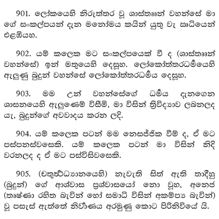
901. ලෝකයෙහි නිරුත්තර වූ ශාස්තෲන් වහන්සේ මා
ගේ සංකල්පයන් දැන මනෝමය කයින් යුතු වැ ඍධියෙන්
එළඹියහ.
902. යම් කලෙක මට සංකල්පයෙක් වී ද (ශාස්තෲන්
වහන්සේ) ඉන් මතුයෙහි දෙසූහ. ලෝකෝත්තරධර්‍මයෙහි
ඇලුණු බුදුන් වහන්සේ ලෝකෝත්තරධර්‍මය දෙසූහ.
903. මම උන් වහන්සේගේ ධර්‍මය දැනගෙන
ශාසනයෙහි ඇලුණෙම් විසීමි, මා විසින් ත්‍රිවිද්‍යාව ලබනලද
යැ, බුදුන්ගේ අවවාදය කරන ලදි.
904. යම් කලෙක පටන් මම නෙසජ්ජික වීම් ද, ඒ මට
පස්පනස්වසෙකි. යම් කලෙක පටන් මා විසින් නිදි
වරනලද ද ඒ මට පස්විසිවසෙකි.
905. (චතුර්‍ත්‍ථධ්‍යානයෙහි) නැවැති සිත් ඇති තාදීහු
(බුදුන්) ගේ ආශ්වාස ප්‍රශ්වාසයෝ නො වූහ, අනෙජ
(තෘෂ්ණා රහිත බැවින් හෝ සමාධි විසින් අකම්ප්‍ය බැවින්)
වූ පසැස් ඇත්තේ නිර්‍වාණය අරමුණු කොට පිරිනිවියේ යි.