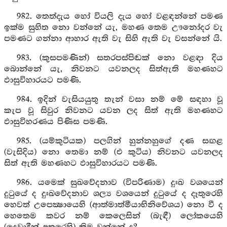
982. තෙත්දැය හෝ වියලි දැය හෝ වළඳන්නේ පමණ
ඉක්ම සුහිත නො වන්නේ යැ, මහණ තෙම ඌනෝදර වැ
පමණට ගන්නා ආහාර ඇති වැ සිහි ඇති වැ වසන්නේ යි.
983. (කුසපමණින්) සතරපස්පිඬක් නො වළඳා දිය
බොන්නේ යැ, නිවනට යවනලද සිත්ඇති මහණහට
ඵාසුවිහාරයට පමණි.
984. ඉදින් වැසියයුතු තැන් වසා නම් මේ සඳහා වූ
කැප වූ සිවුර නිවනට යවන ලද සිත් ඇති මහණහට
ඵාසුවිහරණය පිණිස පමණි.
985. (යම්කුටියක) පලගින් හුන්නහුගේ දණ සඟළ
(වැසිදිය) නො තෙමා නම් (එ කුටිය) නිවනට යවනලද
සිත් ඇති මහණහට ඵාසුවිහාරයට පමණි.
986. යමෙක් සුඛවේදනාව (විපරිණාම) දුඃඛ වශයෙන්
දුටුයේ ද දුඃඛවේදනාව ශල්‍ය වශයෙන් දුටුයේ ද දෑතුරෙහි
හෙවත් උපෙක්‍ෂායෙහි (ආත්මාත්මීයාභිනිවේශය) නො වී ද
හෙතෙම කවර නම් කෙලෙසින් (බැඳී) ලෝකයෙහි