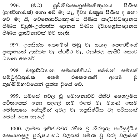
996. (මට) පූර්‍වනිවාසානුස්මෘතිඥානය පිණිස
(ප්‍රාර්‍ත්‍ථනාවක්) නො වේ මැ යැ, දිව්‍ය චක්‍ෂුස පිණිස ද නො
වේ මැ යි, චේතෝපරියඤාණය පිණිස ඍද්ධිවිධඥානය
පිණිස ච්‍යුති-උප්පත්ති ඥානය පිණිස දිව්‍යශ්‍රෝතඥානය
පිණිස ප්‍රාර්‍ත්‍ථනාවක් මට නැති.
997. උපතිස්ස තෙමේත් මුඬු වැ සඟළ පෙරෙවියේ
ප්‍රඥායෙන් උත්තම වැ ස්ථවිර වැ, රුක්මුල ඇසිරි කොට
ධ්‍යාන කෙරේ.
998. චතුර්‍ත්‍ථධ්‍යාන සමාපත්තියට සමවන් සම්‍යක්
සම්බුද්ධශ්‍රාවක තෙම එකෙණෙහි ආර්‍ය්‍ය වූ
තූෂ්ණිම්භාවයෙන් යුක්ත වූයේ වේ.
999. යම්සේ අචල වූ මොනොවට පිහිටි ශෛලමය
පර්‍වතයෙක් නො සැලේ නම් එසේ මැ මහණ තෙම
මෝහක්‍ෂය හේතුවින් අචල වැ සුප්‍රතිෂ්ඨිත වැ පර්‍වතයක්
මෙන් නො සැලේ.
1000. ලාමක ඉච්ඡාවචර රහිත වූ නිරතුරු පාරිසුද්ධිය
සොයනසුලු පුරුෂයාහට වලගක් පමණ වූ වරද වලාවක්