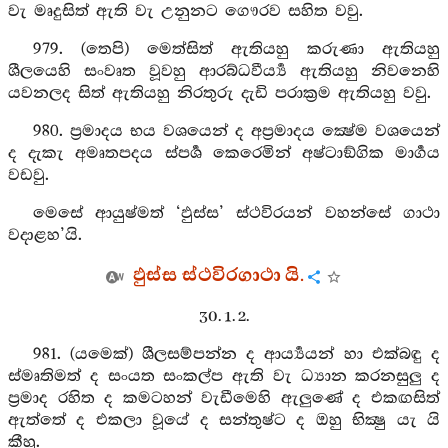
වැ මෘදුසිත් ඇති වැ උනුනට ගෞරව සහිත වවු.
979. (තෙපි) මෙත්සිත් ඇතියහු කරුණා ඇතියහු
ශීලයෙහි සංවෘත වූවහු ආරබ්ධවීර්‍ය්‍ය ඇතියහු නිවනෙහි
යවනලද සිත් ඇතියහු නිරතුරු දැඩි පරාක්‍රම ඇතියහු වවු.
980. ප්‍රමාදය භය වශයෙන් ද අප්‍රමාදය ක්‍ෂේම වශයෙන්
ද දැකැ අමෘතපදය ස්පර්‍ශ කෙරෙමින් අෂ්ටාඞ්ගික මාර්‍ගය
වඩවු.
මෙසේ ආයුෂ්මත් ‘ඵුස්ස’ ස්ථවිරයන් වහන්සේ ගාථා
වදාළහ’යි.
ඵුස්ස ස්ථවිරගාථා යි.
30. 1. 2.
981. (යමෙක්) ශීලසම්පන්න ද ආර්‍ය්‍යයන් හා එක්බඳු ද
ස්මෘතිමත් ද සංයත සංකල්ප ඇති වැ ධ්‍යාන කරනසුලු ද
ප්‍රමාද රහිත ද කමටහන් වැඩීමෙහි ඇලුණේ ද එකඟසිත්
ඇත්තේ ද එකලා වූයේ ද සන්තුෂ්ට ද ඔහු භික්‍ෂු යැ යි
කීහු.