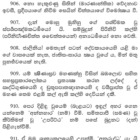
906. නො හැකුළුණු සිතින් (මාරණාන්තික) වේදනාව
ඉවසී, ප්‍රදීපයාගේ නිවීම සෙයින් චිත්තයාගේ විමෝක්‍ෂය වී.
907. දැන් මොහු මුනිහු ගේ පශ්චිමක වූ
ස්පර්‍ශපඤ්මකධර්‍මයෝ යි. සම්බුදුන් පිරිනිවි කල්හි
(පරිනිර්‍වාණචිත්ත චෛත්තයෙන්) අන්‍යධර්‍මයෝ නො වෙති.
908. ජාලිනිය! මෙතැන් පටන් දේවකායයෙහි යළි මා
ගේ වාසයෙක් නැත, ජාතිසංසාරය ක්‍ෂය වූයේ ය, මින් මතු
පුනර්‍භවයෙක් නැති.
909. යම් ක්‍ෂීණාස්‍රව මහණක්හු විසින් බඹලොව සහිත
සහස්‍රප්‍රකාරලෝකය ප්‍රත්‍යක්‍ෂ කරන ලද්දේ ද
ඍද්ධිගුණයෙහි ද චුතූපපාතඥානයෙහි ද වශීප්‍රාප්ත වූ ඒ
මහණ තෙම එළඹි කල් ඇති කල්හි දෙවියන් දකී.
910. පෙර දිළිඳු වූයෙම් (බැළයට) ඉඳුල් අහර ගෙන
යන්නෙම් ‘අන්නහාර’ (නම්) වීමි. සමිතපාපී (සමණ) වූ
කීර්තිමත් වූ ‘උපරිට්ඨ’ නම් පසේ බුදුනට (දන්)
පිළිගැන්වීමි.
911. ඒ මම ශාක්‍යකුලයෙහි උපන්මි, ‘අනුරුද්ධ’ යැ යි